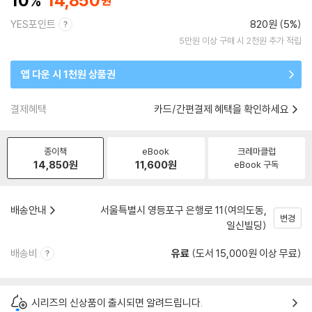
10
14,850
YES포인트
820원 (5%)
5만원 이상 구매 시 2천원 추가 적립
앱 다운 시 1천원 상품권
결제혜택
카드/간편결제 혜택을 확인하세요
종이책
eBook
크레마클럽
14,850
원
11,600
원
eBook 구독
배송안내
서울특별시 영등포구 은행로 11(여의도동,
변경
일신빌딩)
배송비
유료
(도서 15,000원 이상 무료)
시리즈의 신상품이 출시되면 알려드립니다.