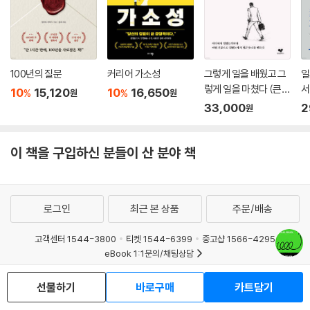
생산자가 되기 위한 3.
내 삶의 방해꾼이었던 다섯 가지 에너지 사용법
작가는 엔트로피를 줄여주는 다섯 가지 에너지, 시간-열정-욕망-감정-자
100년의 질문
커리어 가소성
그렇게 일을 배웠고 그
일
아를 찾아냈다. 이 다섯 가지의 에너지를 삶에 긍정적으로 활용하는 방법
렇게 일을 마쳤다 (큰글
서
10
15,120
10
16,650
을 자세하게 알려준다.
%
%
원
원
자도서)
33,000
2
원
-시간 : 시간을 위한 시간 관리는 멈춰야 한다. 시간 쪼개기는 중요하지 않
다. 나의 페르소나는 무엇인지, 각 페르소나가 해야 할 일은 무엇인지, 시간
이 책을 구입하신 분들이 산 분야 책
을 쪼개어 내가 하고 싶어 하는 일들을 ‘왜’ 해야 하는지를 명확하게 알아야
한다. 그래야만 시간을 위한 시간 관리가 아닌 나를 위한 시간 관리를 할 수
있게 된다.
로그인
최근 본 상품
주문/배송
-열정 : 일시적인 열정에 활활 타오르다가 이내 무기력과 번아웃에 빠지는
고객센터 1544-3800
티켓 1544-6399
중고샵 1566-4295
생활을 반복해온 저자는 열정의 온도에 대한 관점을 바꿔 생각하게 되었
eBook 1:1문의/채팅상담
다. 뜨거운 것만이 열정이 아니라는 걸 알게 되었고, 뜨거움과 차가움을 자
유자재로 구사할 줄 아는 것이 열정의 본질임을 깨달았다. 저자는 열정의
예스이십사(주) 사업자 정보
선물하기
바로구매
카트담기
진정한 뜻을 이해하고 나면, 열정에 대한 관점과 생각, 태도를 바꿀 수 있게
이용약관
개인정보처리방침
청소년보호정책
된다.
PC버전
회사소개
거래처관계자께