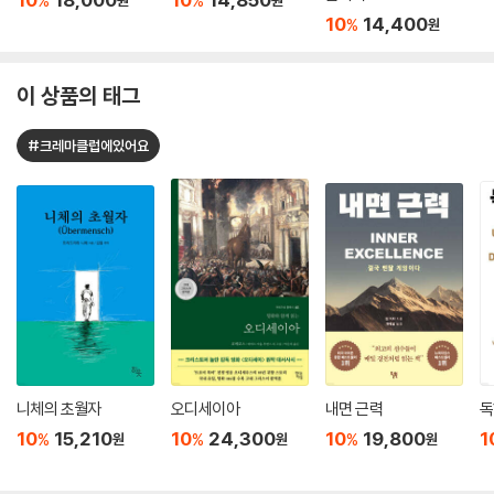
%
%
원
원
10
14,400
%
원
이 상품의 태그
#크레마클럽에있어요
니체의 초월자
오디세이아
내면 근력
독
10
15,210
10
24,300
10
19,800
1
%
%
%
원
원
원