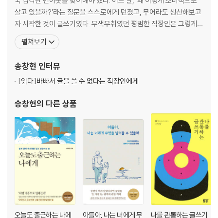
국 심각한 번아웃을 맞이해야 했다. 어느 날, ‘왜 이렇게 소비적으로
삶의 방해꾼들
살고 있을까?’라는 질문을 스스로에게 던졌고, 무어라도 생산해보고
해내는 힘을 증폭시켜주는 공식
자 시작한 것이 글쓰기였다. 무색무취였던 평범한 직장인은 그렇게
방해꾼들에 대한 관점 바꾸기
‘생산자’로 거듭났다. 아홉 권의 책을 출간하였고, 브런치 스토리 작가
펼쳐보기
레이블 ‘팀라이트’를 결성하여 통찰 세미나를 진행하고 있으며, ‘글로
2부 다섯 가지 에너지의 비밀
모인 사이’라는 출간 프로젝트를 운영 중이다. 기업체, 관공서, 방송,
송창현
인터뷰
대학교의 러브콜을 받아 강연가로도 활동하고
5장 | 열정: 살아 있는 한 절대 꺼지지 않는 에너지
[읽다]
바빠서 글을 쓸 수 없다는 직장인에게
열정의 온도
열정과 고통은 함께 온다
송창현
의 다른 상품
미지근함의 미학
6장 | 욕구·욕망: 제대로 이해할 때 강력해지는
무한 에너지
욕망이라는 이름의 전차
욕구와 동기가 이끄는 삶
매슬로우의 욕구는 거꾸로 흐른다
7장 | 감정: 객관화했을 때 더 빛나는 에너지
오늘도 출근하는 나에
아들아, 나는 너에게 무
나를 관통하는 글쓰기