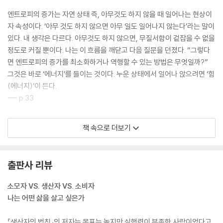
엔트로피의 증가는 자연 상태 즉, 아무것도 하지 않을 때 일어나는 현상이
자 속성이다. ‘아무 것도 하지 않으면 아무 일도 일어나지 않는다’라는 말이
있다. 내 생각은 다르다. 아무것도 하지 않으면, 무질서함이 겉잡을 수 없을
정도로 커질 뿐이다. 나는 이 흐름을 깨닫고 다음 질문을 던졌다. “그렇다
면 엔트로피의 증가를 최소화하거나 역행할 수 있는 방법은 무엇일까?”
그것은 바로 ‘에너지’를 들이는 것이다. 누운 상태에서 일어나 앉으려면 ‘힘
(에너지)’이 든다.
--- p.33
쉬운 선택 위주로 삶을 꾸리다 갑자기 어려운 선택으로 건너뛰면 이러한
책 속으로 더보기
부작용이 발생한다. 그러나 이젠 조급함과 어설픈 완벽주의를 버리고 몸을
일으켜 앉는다. 그 이후에 서고, 걷고, 달리는 것이다. 이러하면 효율은 증
대된다. 최소한의 인풋으로 최대의 결과를 얻을 수 있으며, 급격하게 에너
출판사 리뷰
지를 쓰지 않아도 된다. 급격한 에너지의 확장은 급격한 소모를 낳기 때문
에 주의해야 한다.
소모자 VS. 생산자 VS. 소비자
--- p.37~38
나는 어떤 삶을 살고 싶은가
생산자의 삶이 매력적인 건, 무엇보다 스스로의 알고리즘을 만들어낼 수
『생산자의 법칙』의 저자는 목표는 높지만 실행력이 부족한 사람이었다고