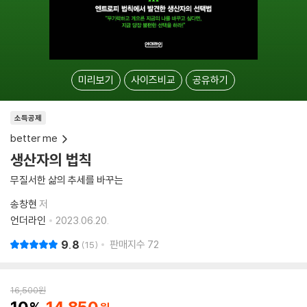
미리보기
사이즈비교
공유하기
소득공제
better me
생산자의 법칙
무질서한 삶의 추세를 바꾸는
송창현
저
언더라인
2023.06.20.
9.8
판매지수
72
15
16,500
원