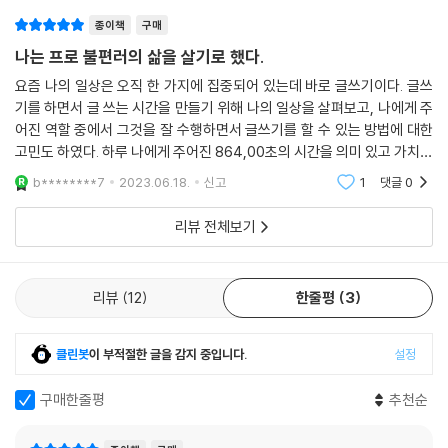
는 데 크게 도움이 됩니다.
하면 질문을 던지며 스스로를 다독인다. 또한 생산자는 스스로의 알고리즘
종이책
구매
--- p.214
을 만들어낸다. 스스로에게 던진 질문들은 콘텐츠가 되고, 이러한 생산물
나는 프로 불편러의 삶을 살기로 했다.
들은 나만의 알고리즘이 되어 더 이상 누군가의 알고리즘에 압도되거나 휘
이제는 ‘몰린 일들을 어떤 기준으로 카테고라이징 할 것인가’를 고민해야
둘리지 않는다. 스스로에게 필요한 알고리즘을 선택할 수 있게 되고, 원하
요즘 나의 일상은 오직 한 가지에 집중되어 있는데 바로 글쓰기이다. 글쓰
한다. 아마도 시간에 초점을 둔 사람이라면 중요성과 시급성을 먼저 떠올
기를 하면서 글 쓰는 시간을 만들기 위해 나의 일상을 살펴보고, 나에게 주
는 것이 없다면 스스로 만들어내기도 한다. 저자는 묻는다. 소모자 VS. 생
릴 것이다. 나 역시도 다양한 방법으로 카테고라이징을 해보았다. 시행착
어진 역할 중에서 그것을 잘 수행하면서 글쓰기를 할 수 있는 방법에 대한
산자 VS. 소비자 어떤 삶을 살고 싶은지를.
오 끝에 얻은 나에게 가장 좋은 카테고라이징 기준은 ‘페르소나 카테고라
고민도 하였다. 하루 나에게 주어진 864,00초의 시간을 의미 있고 가치있
이징’이었다. 몰려오는 일들은 결국, 내가 쓰거나 내게 씌워진 페르소나로
게 사용하게 만들어 주는 글쓰기는 작가라는 꿈을 현실로 만들어 주었고,
생산자가 되기 위한 1.
b********7
2023.06.18.
신고
1
댓글
0
독서가라는
부터 오는 것들이기 때문이다.
불편한 선택의 힘을 믿을 것
--- p.229~230
리뷰 전체보기
소비자, 생산자, 소비자 중에 생산자가 되기로 마음을 먹었다면, 이제 ‘불
무엇을 해야 할지 모르거나 방향을 찾지 못할 때면 나는 본업에 좀 더 집중
편한 선택 이론’을 알아야 할 차례다. 이 이론의 핵심은 ‘사람은 본능적으로
한다. 그 과정에서 내 일에 대한 의미를 찾아내고, 내 업이 무엇인지를 어렴
리뷰
12
한줄평
3
쉬운 선택을 하도록 되어 있다’인데, 엔트로피 법칙과 비슷하다. 앉으면 눕
풋이라도 알게 되기 때문이다. 본업과 업의 상관 관계. 그 사이에는 무엇보
고 싶고, 누우면 자고 싶은 이유는 무엇일까? 우리는 몸이 편한, 익숙한 선
다 중요한 내가 있다. 나를 중심으로 본업과 업을 오간다면 삶의 의미는 더
택, 즉 쉬운 선택만 하기 때문이다. 이런 자신의 모습에 실망한 어느 날은
클린봇
이 부적절한 글을 감지 중입니다.
설정
욱 다채로워질 것이라고 믿는다.
지키기 어려운 무리한 목표를 세운다. 이것이 어려운 선택이다. 어려운 선
--- p.251
택의 단점은 하루, 일주일 정도는 실천하지만 끝까지 해낼 수 없다는 데에
구매한줄평
추천순
있다. 그렇다면 생산자가 되기 위해서는 어떤 선택을 해야 하는 걸까?