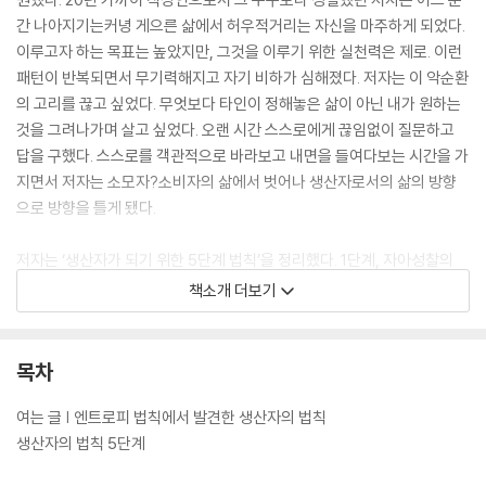
간 나아지기는커녕 게으른 삶에서 허우적거리는 자신을 마주하게 되었다.
이루고자 하는 목표는 높았지만, 그것을 이루기 위한 실천력은 제로. 이런
패턴이 반복되면서 무기력해지고 자기 비하가 심해졌다. 저자는 이 악순환
의 고리를 끊고 싶었다. 무엇보다 타인이 정해놓은 삶이 아닌 내가 원하는
것을 그려나가며 살고 싶었다. 오랜 시간 스스로에게 끊임없이 질문하고
답을 구했다. 스스로를 객관적으로 바라보고 내면을 들여다보는 시간을 가
지면서 저자는 소모자?소비자의 삶에서 벗어나 생산자로서의 삶의 방향
으로 방향을 틀게 됐다.
저자는 ‘생산자가 되기 위한 5단계 법칙’을 정리했다. 1단계, 자아성찰의
시간이다. 소모자 vs. 소비자 vs. 생산자 중 당신이 어떤 삶의 자세를 가지
책소개 더보기
고 있는지를 파악한다. 2단계, 생산자가 되기로 결심했다면 그동안 늘 해
온 쉬운 선택과 목표만 그럴싸한 어려운 선택을 멈춰야 한다. 불편한 선택
을 통해 변화 에너지를 생성한다. 3단계, 생산자의 필수요소인 목적과 방
목차
향을 설정해야 한다. ‘OGSM 전략’ 툴을 활용하여 목표를 이루기 위한 목
적을 분명하게 한다. 4단계, 그동안 자신을 방해했던 다섯 가지 키워드(시
여는 글 | 엔트로피 법칙에서 발견한 생산자의 법칙
간, 열정, 욕구, 감정, 자아)에 대한 관점을 변화시켜 나를 돕는 조력자로
생산자의 법칙 5단계
탈바꿈시킨다.