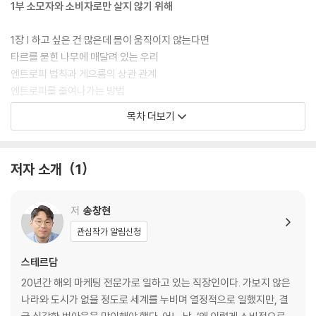
1부 소모자와 소비자로만 살지 않기 위해
5단계, 실천해야 한다. 구체적인 계획을 세워 실행력을 높힌다. 저자가 실
제 목표를 이루는 데 효과적이었던 문장 ? 시뮬레이션 메모법, 페르소나
1장 | 하고 싶은 건 많은데 몸이 움직이지 않는다면
시간 관리법 등을 구체적으로 공개한다. 저자는 ‘생산자의 법칙 5단계’를
타르를 묻힌 나무에 매달려 있는 우리
실천하면서 직장인으로서의 본업을 이어 나감과 동시에 아홉 권의 책을 출
엔트로피 법칙과 게으름의 상관 관계
간한 작가로, 강연가로, 멘토로 활발하게 활동하며, 사이드 프로젝트를 통
엔트로피를 줄여나가는 방법
해 경제적 파이프라인도 구축했다. 소모자와 소비자로 살았던 저자가 생산
불편한 선택을 잘 활용하는 법
목차 더보기
자로 바뀌게 된 비법을 한 권의 책에 담았다.
삶의 추세를 바꾸기 위한 물꼬
소모자 vs. 소비자 vs. 생산자, 어떤 삶을 살 것인가?
생산자가 되는 가장 빠른 방법, 글쓰기 할까요?
저자 소개
1
2장 | 삶을 명료하게 해주는 OGSM 전략 모델
기억하지도 못할 목표
저
송창현
삶의 목적을 분명히 해주는 OGSM 전략 모델
관심작가 알림신청
OGSM을 작성해야 하는 이유
OGSM으로 3개월만에 스페인어를 마스터하다
스테르담
OGSM 차트 작성법
20년간 해외 마케팅 전문가로 일하고 있는 직장인이다. 가보지 않은
나라와 도시가 없을 정도로 세계를 누비며 열정적으로 일했지만, 결
3장 | 생산자에게 필요한 해내는 힘