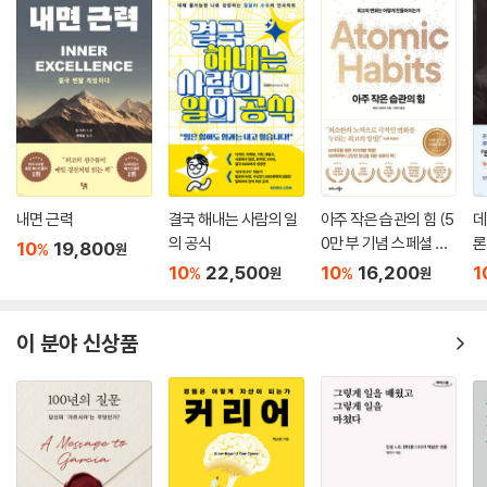
바라기에 지키지 못할 목표들을 세우고, 그것을 지키지 못한 스스로를 한
심하게 여기고 힘들어한다. 저자 역시 다르지 않았다. 모든 일에는 순서가
있기 마련인데, 그 사실을 잊고 다급한 마음에 준비 운동도 없이 무작정 달
리기 시작한다. 저자는 ‘절박한 목표인데 도대체 나는 왜 실천하지 않은지’
스스로에게 물었다. 작가가 찾은 답은 ‘목적’, 즉 ‘왜’가 빠졌음을 깨달았다.
저자는 말한다. “생산자의 삶으로 변화하려면 목적과 목표를 구분할 줄 알
아야 한다. 무엇보다 삶의 큰 방향인 목적이 무엇인지를 명확히 아는 것이
중요하다”고.
내면 근력
결국 해내는 사람의 일
아주 작은 습관의 힘 (5
데
저자가 생산자로 가는 길에 가장 유효했던 툴은 바로 ‘OGSM(Objectiv
의 공식
0만 부 기념 스페셜 에
론
10
19,800
%
원
e, Goal, Strategy, Measure 목적, 목표, 전략, 측정 전략 모델)’이었다.
디션)
무
10
22,500
10
16,200
1
%
%
원
원
OGSM은 마케팅 구루인 피터 드러커의 목표관리 개념에 기반하여 만들어
졌으며, 실제 현업에서의 발전을 거쳐 P&G와 코카콜라와 같은 선도적인
이 분야 신상품
기업에 두루 사용되고 있다고 한다. 이 OGSM 전략 모델은 중장기적인 비
전을 단기적 행동으로 연결하는 데 도움이 된다. 저자는 이 전략을 사용한
이후로 목표 앞에 무너지던 일이 현저히 줄었다고 한다. 실제 OGSM 전략
모델을 효과적으로 사용하여 스페인어를 3개월 만에 마스터하기도 했는
데, 이 책에 OGSM 전략 모델 사용법을 구체적으로 담았다.