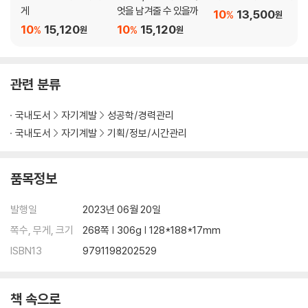
감정이라는 풍경
게
엇을 남겨줄 수 있을까
10
13,500
%
원
불안은 지극히 논리적인 감정
10
15,120
10
15,120
%
%
원
원
내면에서 ‘너는 할 수 없어’라는 말이 들려올 때
8장 | 자아: 나의 페르소나를 받아들이고 발전시키는 에너지
관련 분류
내 인생의 장애물은 내가 아니다
후회를 줄이는 가장 확실한 방법
국내도서
자기계발
성공학/경력관리
때로는 페르소나가 불가능을 가능케한다
국내도서
자기계발
기획/정보/시간관리
9장 | 생산자의 실천법
하고 싶은 일을 하게 되는 리스트 작성법
품목정보
페르소나를 활용한 시간 관리법
발행일
2023년 06월 20일
10장 | 조금은 더 나답게 사는 방법
쪽수, 무게, 크기
268쪽 | 306g | 128*188*17mm
본업에 답이 있다
무엇에든 도전하는 삶
ISBN13
9791198202529
만족하는 자가 시간을 지배한다
책 속으로
맺는 글 | 불편한 선택의 힘