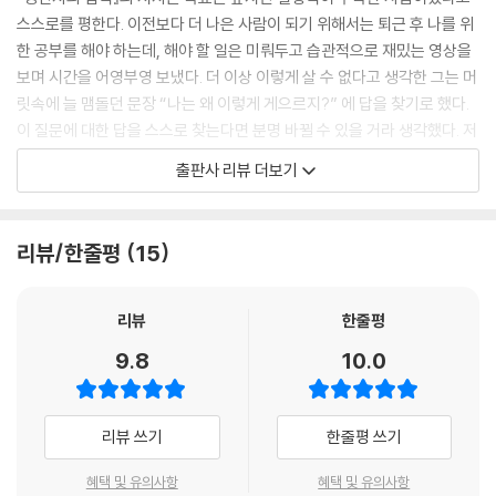
있다는 데에 있다. 스스로에게 던진 질문들은 콘텐츠가 되고, 이러한 생산
스스로를 평한다. 이전보다 더 나은 사람이 되기 위해서는 퇴근 후 나를 위
물들은 나만의 알고리즘이 되어 더 이상 타의적 알고리즘에 압도되거나 휘
한 공부를 해야 하는데, 해야 할 일은 미뤄두고 습관적으로 재밌는 영상을
둘리지 않는다. 내게 필요한 알고리즘을 선택할 수 있게 되고, 원하는 것이
보며 시간을 어영부영 보냈다. 더 이상 이렇게 살 수 없다고 생각한 그는 머
없다면 스스로 만들어내기도 한다. 지금도 나는, 글쓰기를 통해 나만의 알
릿속에 늘 맴돌던 문장 “나는 왜 이렇게 게으르지?” 에 답을 찾기로 했다.
고리즘을 형성하고 있으며, 이를 바탕으로 다양한 프로젝트를 하며 생산적
이 질문에 대한 답을 스스로 찾는다면 분명 바뀔 수 있을 거라 생각했다. 저
인 사회적 관계를 형성해 나아가고 있다.
자는 이 과정에서 ‘게으름의 이유’를 열역한 제2법칙에서 발견했다. ‘엔트
출판사 리뷰 더보기
--- p.49~50
로피(유용하지 않은 에너지를 기술할 때 이용되는 용어로 무질서도라고
표현하기도 한다)는 시간이 흐를수록 증가하고, 이것은 역방향으로 갈 확
‘목표’ 이전에 ‘목적’이 분명해야 한다. ‘목적’ 이전엔 ‘자아’가 먼저여야 한
률은 매우 낮다’는 사실을 알게 됐다. 예를 들어, 서면 앉고 싶고, 앉으면 눕
리뷰/한줄평
15
다. 나는 이것을 왜 바라는가, 왜 이루고 싶은가. 내가 이룰 수 있는 방법은
고 싶고, 누우면 자고 싶은 상태를 끊어내면 무질서한 내 삶도 끝날 것이라
무엇일까. 내가 해야 하는 건 ‘어려운 선택’일까, 아니면 ‘불편한 선택’일까.
판단하고, 이와 반대로 행동했다. 이 방법은 무기력한 에너지를 없애는 데
나는 글을 쓰며 나와의 대화 시간을 늘려 갔고, 스스로를 이해하며 목표보
유효했다. 저자는 엔트로피를 늘려가는 삶에서 벗어나 엔트로피를 줄여가
리뷰
한줄평
다는 목적에 더 초점을 맞추게 되었다. 스스로에게 더 많은 질문을 던졌고,
는 삶을 살아야 무기력하고 게으른 이 상태를 벗어날 수 있음을 확신했다.
9.8
10.0
나만의 답을 찾아가며 더 성장할 수 있었다.
소모자의 삶을 살기도 했고, 생산자의 삶을 살기도 했던 저자는 삶을 살아
--- p.63
가는 자세를 세 가지 형태로 분류했다.
리뷰 쓰기
한줄평 쓰기
자신을 객관화하고, 한쪽으로 쏠린 균형을 잡는 가장 좋은 방법은 글쓰기
→ 과거에 사로잡혀 있는 소모자 : 쉬운 선택은 과거로부터 누적된 무기력
다. 내가 남긴 글에는 나라는 사람이 흥건하다. 내 안에서 나온 글을 읽는
함에서 온다
혜택 및 유의사항
혜택 및 유의사항
행위 자체가 자기 객관화의 시작이다. 생각과 마음은 꺼내어 볼 수 없으나,