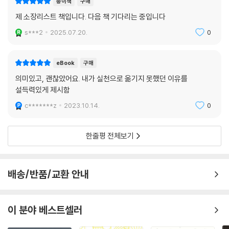
종이책
구매
- 쉬운 선택 : 에너지 부족, 엔트로피 증가 → 본능에 순응하는 삶
제 소장리스트 책입니다. 다음 책 기다리는 중입니다
- 불편한 선택 : 에너지 균형, 엔트로피 균형 → 본능을 이해하는 삶
s***2
2025.07.20.
0
- 어려운 선택 : 에너지 낭비, 엔트로피 감소 → 본능을 억누르는 삶
생산자가 되기 위해서는 불편한 선택을 해야 한다. 어려운 선택은 엔트로
eBook
구매
피를 급감해주지만 결과는 달콤하지 않다. 목표가 높으면 성취하기가 어렵
의미있고, 괜찮았어요. 내가 실천으로 옮기지 못했던 이유를
고, 그 과정에서 목표를 포기하고 만다. 그 결과 자기 비하에 빠지고 또다시
설득력있게 제시함
쉬운 선택으로 돌아가는 경향을 보인다. 그러나 불편한 선택은 쉬운 선택
c*******z
2023.10.14.
0
보다는 힘이 조금 더 들지만, 어려운 선택보다는 과하지 않아 조금만 마음
을 먹고 에너지를 들이면 실천할 수 있다. 불편한 선택의 장점은 과하지 않
기 때문에 꾸준할 수가 있다. 쉬운 선택이 함부로 당신을 넘보지 못하게 하
한줄평 전체보기
라! 불편한 선택을 피하지 말라! 어려운 선택을 통해 급진적인 변화를 바라
지 마라!
배송/반품/교환 안내
생산자가 되기 위한 2.
삶을 명료하게 해주는 OGSM 전략 모델
이 분야 베스트셀러
무언가를 시작하기에 앞서 우리는 계획을 세운다. 우리는 급진적인 변화를