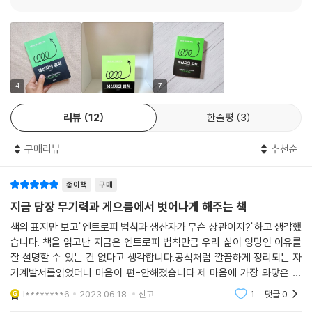
삶의 방향 : 자아를 제대로 돌보지 못한 알고리즘에 압도되는 삶.
그것들을 담은 내 글은 분명한 실체가 된다. 실체는 증거다. 내가 여기에 있
특징 : 매일이 피곤하고 힘겹다, 과거에 사로잡혀 무기력하다, 과거 실패
다는 증거이고, 내가 무언가를 생각하고 느꼈다는 표상이다.
경험에 발목 잡혀 있다.
--- p.144
→ 지금에 집중하는 생산자 : 불편한 선택은 지금을 가리킨다
삶의 무게는 페르소나의 무게라 해도 과언이 아니다. 그러나 어느 정도의
삶의 방향 : 스스로에게 끊임없이 질문하고, 알고리즘을 만들어내는 삶.
4
7
무게는 삶에 도움이 된다. 바람에 흩날리지 않으며 중심을 잡고 오뚝이 서
특징 : 무엇을 해야 할지 잘 안다, 지금에 집중하고 현재에 충실하다, 소비
있을 수 있는 건 무게가 있을 때 가능한 일이다. 삶의 무게를 짐으로 받아들
리뷰
12
한줄평
3
를 하더라도 생산을 위한 소비를 하고 소모됨을 느낄 때에는 스스로를 돌
일 것인가, 아니면 삶의 중심을 잡게 해주는 추로 활용할 것인가. 페르소나
본다.
는 아무리 봐도 짐이다. 그러나 역으로 그것을 활용하면 원형인 내가 아예
구매리뷰
추천순
도전하지 않거나 해내지 못할 일들을 해낼 수 있게 된다.
→ 미래에 대한 불안감에 사로잡힌 소비자 : 어려운 선택은 불안하고 막막
--- p.211
종이책
구매
한 미래에서 온다
삶의 방향 : 소비나 외부 자극을 통해 자아를 인지하고, 알고리즘에 이끌리
지금 당장 무기력과 게으름에서 벗어나게 해주는 책
호기심이 있는 사람, 해당 분야를 궁금해하는 사람에게 정보를 전달하는
는 삶.
책의 표지만 보고"엔트로피 법칙과 생산자가 무슨 상관이지?"하고 생각했
책은 이야기책보다 더 큰 즐거움을 줍니다. 이때 경험하는 기분이 이겁니
특징 : 소비하지 않으면 무엇을 해야 할지 모른다, 미래에 대한 불안을 느끼
습니다. 책을 읽고난 지금은 엔트로피 법칙만큼 우리 삶이 엉망인 이유를
다. “아하~ 그렇구나!” 어둑어둑한 공간에서 더듬거리고 있을 때 형광등
지만 소비 이외의 다른 일을 하지 않는다.
잘 설명할 수 있는 건 없다고 생각합니다.공식처럼 깔끔하게 정리되는 자
이 탁 켜지는 시원한 느낌. 배움과 성장을 즐기는 것은 인간 누구나 느끼는
기계발서를읽었더니 마음이 편-안해졌습니다.제 마음에 가장 와닿은 건
보편적인 정서입니다. 초등 고학년 시기에 책을 읽으며 이러한 느낌을 경
‘생산자’의 삶은 확연히 다르다. ‘생산자’는 ‘소모자’와 ‘소비자’를 오갈 줄 안
'불편한 선택'을 하라는 부분이었습니다.괜히 '어려운 선택'하면서 본능을
l********6
2023.06.18.
신고
1
댓글
0
험할 수 있다면 앞으로 중고등학교에서 필요한 탄탄한 공부 정서를 형성하
억누르지 말고, 그
다. 소비를 하게 되더라도 생산을 위한 소비를 하고, 소모되는 자신을 발견