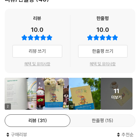
말’을 반복해서 읽다 보면 언제나 어디서나 자연스레 아이 입에서 나오는
말로 자리 잡을 것입니다.
리뷰
한줄평
《서로에게 들려주는 따뜻한 말》은 아이들이 자기 자신에게 따뜻한 말을 들
10.0
10.0
려주어, 말에 담긴 다정한 마음과 느낌을 자기 것으로 만들 수 있도록 돕습
니다. 더 나아가 가족과 친구, 주변 사람들의 마음을 살피고 다정한 말을 건
네며 서로의 관계를 가꾸는 힘을 키워 줍니다. 배려하는 마음으로 다른 사
리뷰 쓰기
한줄평 쓰기
람에게 따뜻한 말을 건네면 우리 사이는 더욱 가까워질 수 있습니다.
혜택 및 유의사항
혜택 및 유의사항
아이들이 집과 학교에서 맞닥뜨리는 여러 순간에 어떤 생각을 하고 어떤
말을 할지 스스로 선택할 수 있게 도와주세요. 따뜻한 말을 듣고 표현하며
자란 아이가 따뜻한 사람으로 성장할 수 있습니다.
11
더보기
2
6
12
리뷰
31
한줄평
15
구매리뷰
추천순