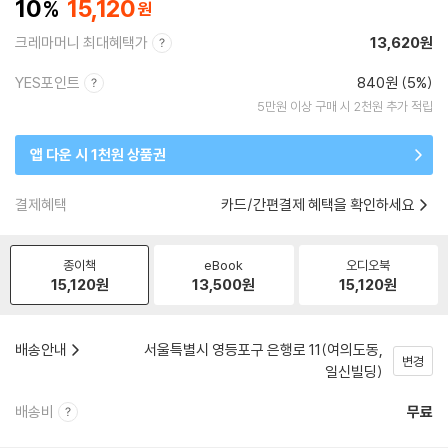
10
15,120
크레마머니 최대혜택가
13,620원
YES포인트
840원 (5%)
5만원 이상 구매 시 2천원 추가 적립
앱 다운 시 1천원 상품권
결제혜택
카드/간편결제 혜택을 확인하세요
종이책
eBook
오디오북
15,120
원
13,500
원
15,120
원
배송안내
서울특별시 영등포구 은행로 11(여의도동,
변경
일신빌딩)
배송비
무료