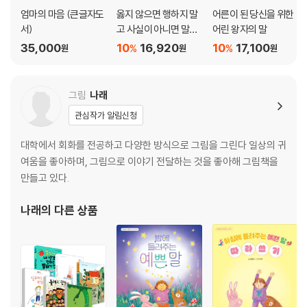
엄마의 마음 (큰글자도
옳지 않으면 행하지 말
어른이 된 당신을 위한
서)
고 사실이 아니면 말하
어린 왕자의 말
지 마라
35,000
10
16,920
10
17,100
%
%
원
원
원
그림
나래
관심작가 알림신청
대학에서 회화를 전공하고 다양한 방식으로 그림을 그린다 일상의 귀
여움을 좋아하며, 그림으로 이야기 전달하는 것을 좋아해 그림책을
만들고 있다.
나래
의 다른 상품