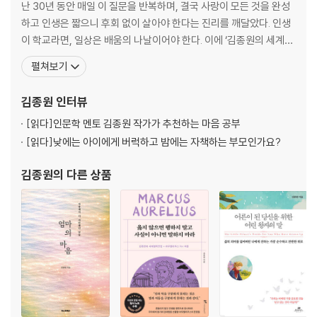
내 생각도 한번 들어 볼래?
난 30년 동안 매일 이 질문을 반복하며, 결국 사랑이 모든 것을 완성
네가 가진 것도 멋져
하고 인생은 짧으니 후회 없이 살아야 한다는 진리를 깨달았다. 인생
열심히 뛴 나를 칭찬해
이 학교라면, 일상은 배움의 나날이어야 한다. 이에 ‘김종원의 세계철
나는 지금 잘하고 있어
학전집’을 구상했고, 괴테를 시작으로 그 농밀한 여정을 이어가고 있
펼쳐보기
변함없이 좋은 친구
다. 저서로는 《너에게 들려주는 단단한 말》, 《글은 어떻게 삶이 되는
꽃을 기르는 동안 내 마음은
가》, 《인간은 노력하는 한 방황한다》, 《내 언어의 한계는 내 세계의
김종원
인터뷰
한계이다》, 《나의 현재만이 나의 유
맺음말-나를 지켜 주는 ‘따뜻한 말’의 힘
[읽다]
인문학 멘토 김종원 작가가 추천하는 마음 공부
[읽다]
낮에는 아이에게 버럭하고 밤에는 자책하는 부모인가요?
김종원
의 다른 상품