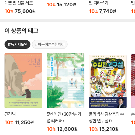
예쁜 말 선물 세트
말 따라쓰기
말
10
15,120
%
원
10
75,600
10
7,740
1
%
%
원
원
이 상품의 태그
#독서지도안
#마음이튼튼한아이
긴긴밤
5번 레인 (30만 부 기
물리박사 김상욱의 수
순
념 리커버)
상한 연구실 0
10
11,250
1
%
원
10
12,600
10
15,210
%
%
원
원