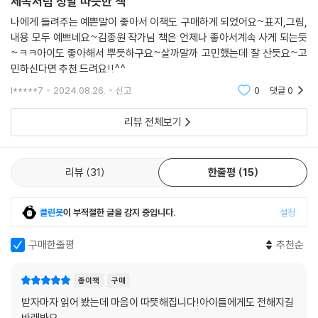
제목처럼 정말 따뜻한 책
나에게 들려주는 예쁜말이 좋아서 이책도 구매하게 되었어요~표지,그림,
내용 모두 예쁘네요~김종원 작가님 책은 언제나 좋아서계속 사게 되는듯
~ㅋㅋ아이도 좋아해서 뿌듯하구요~살까말까 고민했는데 잘 산듯요~고
민하신다면 추천 드려요!!^^
l*****7
2024.08.26.
신고
0
댓글
0
리뷰 전체보기
리뷰
31
한줄평
15
클린봇
이 부적절한 글을 감지 중입니다.
설정
구매한줄평
추천순
종이책
구매
받자마자 읽어 봤는데 마음이 따뜻해집니다!아이들에게도 전해지길
바래봐요