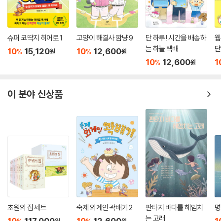
슈퍼 코딱지 히어로 1
고양이 해결사 깜냥 9
단 하루! 시간을 배송하
웹
는 하늘 택배
단
10
15,120
10
12,600
%
%
원
원
10
12,600
1
%
원
이 분야 신상품
초원의 집 세트
숙제 외계인 곽배기 2
판타지 바다를 헤엄치
명
는 고래
10
117,000
10
12,600
1
원
원