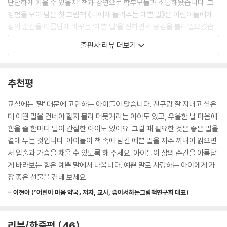
단단하게 키울 수 있을지’ 책과 강연으로 학부모들과 소통해왔습니다. 그
경험을 모아 담은 첫 그림책 《나에게 들려주는 예쁜 말》은 어린이들에게
삶의 순간을 아름답게 바꾸는 ‘예쁜 말’을 전하면서 공감을 불러일으켰습
니다. 시리즈의 신간 그림책 《서로에게 들려주는 따뜻한 말》에서는 관계를
출판사 리뷰 더보기
맺기 시작하는 아이들의 마음을 두드리며, 자기 자신과 주변 사람들에게
어떻게 말해야 할지 보여줍니다.
추천평
“늘 내 곁에 있어.” “네가 가진 것도 멋져.”
서로에게 들려주는 ‘따뜻한 말’로
교실에는 ‘말’ 때문에 고민하는 아이들이 많습니다. 친구랑 잘 지내고 싶은
우리는 더욱 가까워져요
데 어떤 말을 건네야 할지 몰라 머뭇거리는 아이도 있고, 우울한 날 마음에
힘을 줄 한마디 말이 간절한 아이도 있어요. 그럴 때 필요한 것은 좋은 말을
아이들이 ‘무엇을 어떻게 말할지’ 배우는 일은 중요합니다. 어른들은 아이
곁에 두는 것입니다. 아이들이 책 속에 담긴 예쁜 말을 자주 꺼내어 읽으면
에게 ‘이런 상황에서는 이렇게 해야 해.’라고 가르치기도 하지만, 자칫 잔소
서 입술과 가슴을 채울 수 있도록 해 주세요. 아이들이 삶의 순간을 아름답
리로 들리기 쉽습니다. 어린이들이 스스로 자기가 하는 말의 중요성을 깨
게 바라보는 힘은 예쁜 말에서 나옵니다. 예쁜 말로 사랑하는 아이에게 가
달을 수 있도록 ‘따뜻한 말’을 함께 읽어 보세요.
장 좋은 선물을 건네 보세요.
- 이현아 (『어린이 마음 약국』 저자, 교사, 좋아서하는그림책연구회 대표)
김종원 작가는 아이가 마음에 담기를 바라는 말들을 장황하게 가르치는 대
신, 어린이 스스로 읽고 따라 할 수 있도록 간결하게 적었습니다. 또한 부담
없이 읽을 수 있는 길이의 문장으로 담았기에, 아이가 책에 담긴 ‘따뜻한
리뷰/한줄평
46