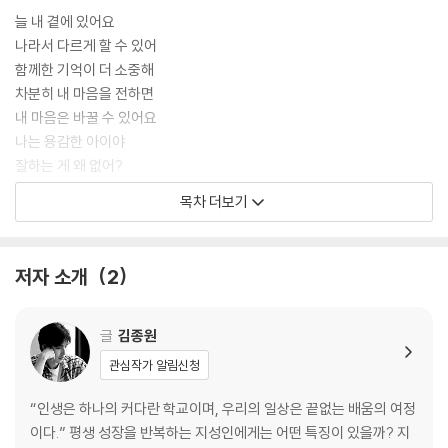
늘 내 곁에 있어요
나라서 다르게 할 수 있어
함께한 기억이 더 소중해
차분히 내 마음을 전하면
내 마음은 바꿀 수 있어요
나는 용감한 아이야
잘하는 게 왜 없어?
나를 스스로 깨워요
목차 더보기
무엇이든 처음 하는 날
생각에 날개를 달아요
향기로운 기분을 선물해요
저자 소개
2
세상에 단 하나뿐인 예술 작품
방긋 떠오르는 해님처럼
솔직하게 말하면 단단해져요
글
김종원
‘덕분에’라는 안경을 쓰면
관심작가 알림신청
말하는 대로 기분도 변해요
흙과 모래와 바다를 만나면
“인생은 하나의 커다란 학교이며, 우리의 일상은 끝없는 배움의 여정
언젠가는 다 잘될 거야
이다.” 평생 성장을 반복하는 지성인에게는 어떤 특징이 있을까? 지