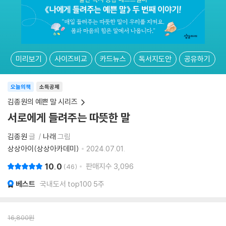
미리보기
사이즈비교
카드뉴스
독서지도안
공유하기
오늘의책
소득공제
김종원의 예쁜 말 시리즈
서로에게 들려주는 따뜻한 말
김종원
글
나래
그림
상상아이(상상아카데미)
2024.07.01.
10.0
판매지수
3,096
46
베스트
국내도서 top100 5주
16,800
원