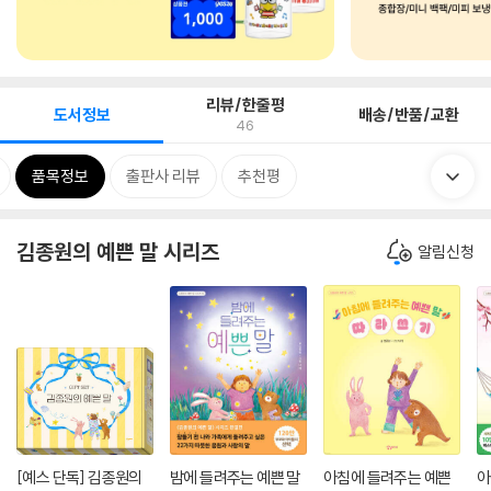
리뷰/한줄평
도서정보
배송/반품/교환
46
품목정보
출판사 리뷰
추천평
김종원의 예쁜 말 시리즈
알림신청
[예스 단독] 김종원의
밤에 들려주는 예쁜 말
아침에 들려주는 예쁜
아