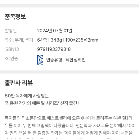
품목정보
발행일
2024년 07월 01일
쪽수, 무게, 크기
64쪽 | 348g | 190*235*12mm
ISBN13
9791193379318
KC인증
인증유형 : 적합성확인
출판사 리뷰
50만 독자에게 사랑받는
‘김종원 작가의 예쁜 말 시리즈’ 신작 출간!
독자들의 입소문만으로 베스트셀러에 오른 《나에게 들려주는 예쁜 말》의
뒤를 이어 두 번째 그림책이 나왔습니다. 인문학과 자녀교육 분야에서 100
여 권의 책을 써 온 김종원 작가는 ‘아이들에게 어떻게 말해야 아이 내면을