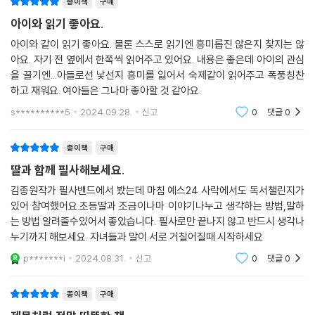
종이책
구매
아이와 읽기 좋아요.
아이와 같이 읽기 좋아요. 물론 스스로 읽기엔 흥미롭진 않은지 찾지는 않
아요. 자기 전 옆에서 한쪽씩 읽어주고 있어요. 내용은 좋은데 아이의 관심
을 끌기엔...아들로선 낯선지 흥미를 잃어서 숙제같이 읽어주고 폭풍칭찬
하고 재워요. 여아들은 그나마 좋아할 것 같아요.
s**********5
2024.09.28.
신고
0
댓글
0
종이책
구매
딸과 함께 필사해보세요.
김종원작가 필사밴드에서 봤는데 마침 예스24 사락에서도 독서챌린지가
있어 참여했어요.초등딸과 조금이나마 이야기나누고 생각하는 방법,말하
는 방법 알려줄수있어서 좋았습니다. 필사로만 끝나지 않고 반드시 생각나
누기까지 해보세요. 자녀들과 말이 서로 거칠어질때 시작하세요
p*******i
2024.08.31.
신고
0
댓글
0
종이책
구매