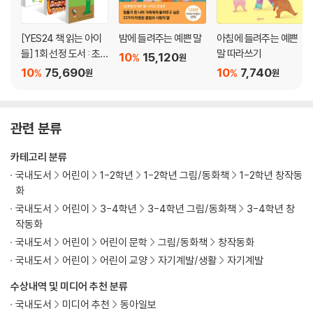
[YES24 책 읽는 아이
밤에 들려주는 예쁜 말
아침에 들려주는 예쁜
들] 1회 선정 도서 : 초
말 따라쓰기
10
15,120
%
원
등 1~2학년 세트
10
75,690
10
7,740
%
%
원
원
관련 분류
카테고리 분류
국내도서
어린이
1-2학년
1-2학년 그림/동화책
1-2학년 창작동
화
국내도서
어린이
3-4학년
3-4학년 그림/동화책
3-4학년 창
작동화
국내도서
어린이
어린이 문학
그림/동화책
창작동화
국내도서
어린이
어린이 교양
자기계발/생활
자기계발
수상내역 및 미디어 추천 분류
국내도서
미디어 추천
동아일보