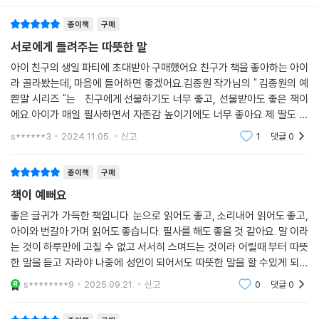
종이책
구매
서로에게 들려주는 따뜻한 말
아이 친구의 생일 파티에 초대받아 구매했어요.친구가 책을 좋아하는 아이
라 골라봤는데, 마음에 들어하면 좋겠어요.김종원 작가님의 " 김종원의 예
쁜말 시리즈 "는 친구에게 선물하기도 너무 좋고, 선물받아도 좋은 책이
에요.아이가 매일 필사하면서 자존감 높이기에도 너무 좋아요.제 딸도 매
일 좋은 글을 필사하며 마음가꾸기를 하는데, 참 좋은 글인거 같아요.
s******3
2024.11.05.
신고
1
댓글
0
종이책
구매
책이 예뻐요
좋은 글귀가 가득한 책입니다. 눈으로 읽어도 좋고, 소리내어 읽어도 좋고,
아이와 번갈아 가며 읽어도 좋습니다. 필사를 해도 좋을 것 같아요. 말 이라
는 것이 하루만에 고칠 수 없고 서서히 스며드는 것이라 어릴때 부터 따뜻
한 말을 듣고 자라야 나중에 성인이 되어서도 따뜻한 말을 할 수있게 되는
것 같아요.
s********9
2025.09.21.
신고
0
댓글
0