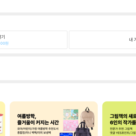
팔기
내 
200원