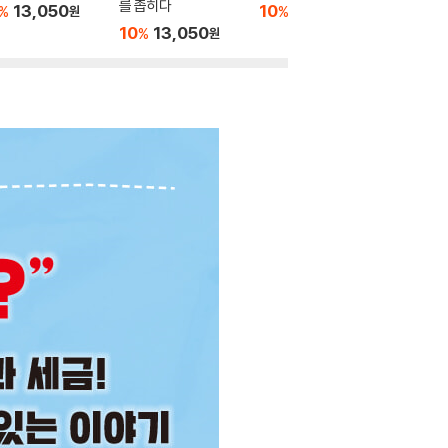
를 좁히다
력
13,050
10
13,050
%
%
원
원
10
13,050
10
1
%
%
원