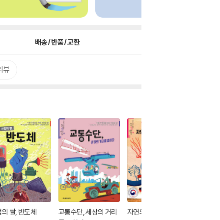
배송/반품/교환
리뷰
의 쌀, 반도체
교통수단, 세상의 거리
자연의 역습, 감염병
두 얼굴의