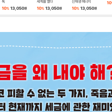
독
세계를 열다
신재생 에너지
10
10
13,050
10
13,050
10
13,050
%
%
%
원
원
원