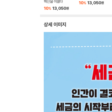
혁신을 이끌다
10
13,050
%
원
10
13,050
%
원
상세 이미지