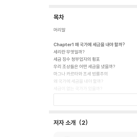
목차
머리말
Chapter1 왜 국가에 세금을 내야 할까?
세리란 무엇일까?
세금 징수 청부업자의 횡포
우리 조상들은 어떤 세금을 냈을까?
마그나 카르타와 조세 법률주의
왜 국가에 세금을 내야 할까?
세금이 없는 국가가 있을까?
[생각발전소] 미국 남북전쟁과 관세
Chapter2 왜 부자는 더 많은 세금을 내야 할까
섬나라의 세금
저자 소개
2
래퍼 곡선과 거위의 깃털 뽑기
누진세란 무엇일까?