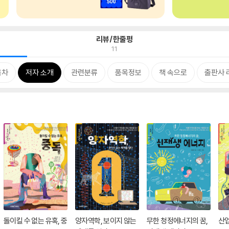
리뷰/한줄평
11
목차
저자 소개
관련분류
품목정보
책 속으로
출판사 
돌이킬 수 없는 유혹, 중
양자역학, 보이지 않는
무한 청정에너지의 꿈,
산업