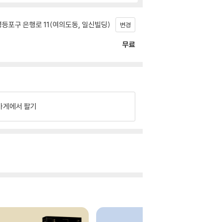
등포구 은행로 11(여의도동, 일신빌딩)
변경
무료
가게에서 팔기