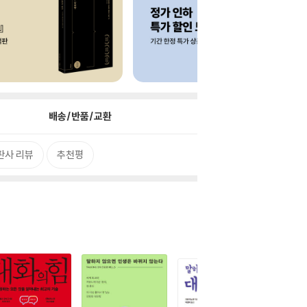
배송/반품/교환
판사 리뷰
추천평