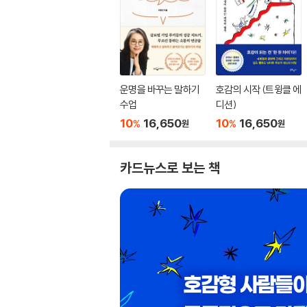
운명을 바꾸는 말하기
호감의 시작 (트윙클 에
수업
디션)
10
16,650
10
16,650
%
%
원
원
카드뉴스로 보는 책