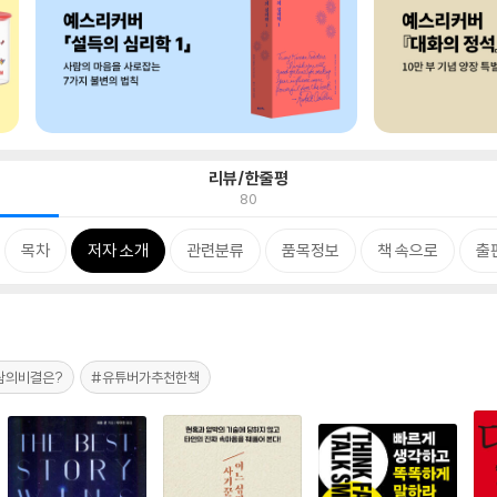
리뷰/한줄평
80
목차
저자 소개
관련분류
품목정보
책 속으로
출
람의비결은?
#유튜버가추천한책