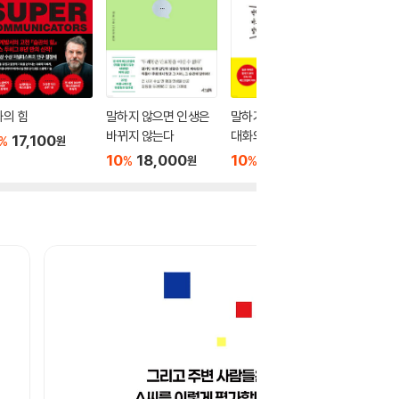
의 힘
말하지 않으면 인생은
말하기 고수들만 아는
로버트 
바뀌지 않는다
대화의 기술
수업 2 :
17,100
%
원
을 그렇
10
18,000
10
16,920
10
1
%
%
%
원
원