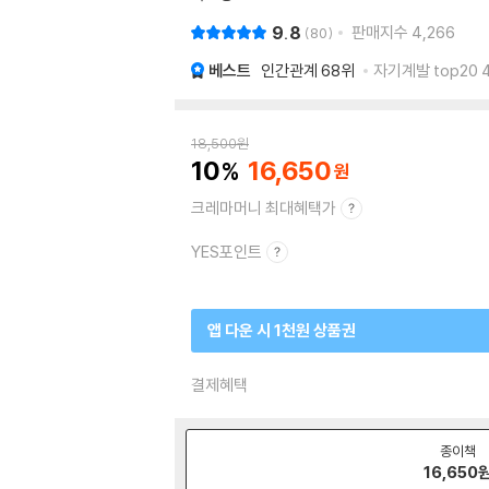
9.8
판매지수
4,266
80
베스트
인간관계
68위
자기계발 top20 
18,500
원
10
16,650
크레마머니 최대혜택가
YES포인트
앱 다운 시 1천원 상품권
결제혜택
종이책
16,650