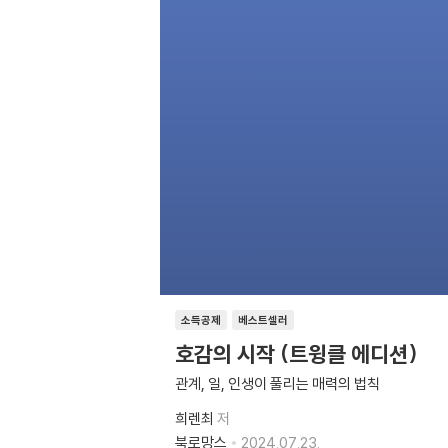
소득공제
베스트셀러
호감의 시작 (트윙클 에디션)
관계, 일, 인생이 풀리는 매력의 법칙
희렌최
저
북로망스
2024.07.23.