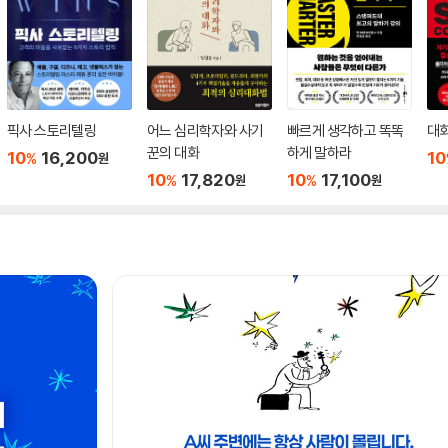
픽사 스토리텔링
어느 심리학자와 사기
빠르게 생각하고 똑똑
대화
꾼의 대화
하게 말하라
10
16,200
10
%
원
10
17,820
10
17,100
%
%
원
원