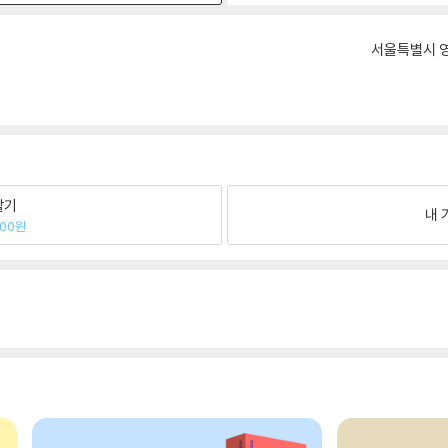
서울특별시 영
팔기
내 
900원