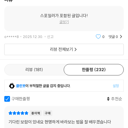
또는 보다 사실적이고 데이터 중심적인 접근 방식에 반응할 가능성이 높은
지 판단할 수 있습니다.
스포일러가 포함된 글입니다!
매장에서 제품을 판매할 때도 손님이 매장에 들어올 때의 시선 마주침 등
글보기
의 태도와 질문하는 내용들을 토대로 손님이 혼자서 제품을 고르는 것을
선호할지 대화를 나누며 골라주는 것을 선호할지 판단할 수 있겠죠.
o*****8
2025.12.30.
신고
0
댓글
0
‘이 고객은 40대 중반 남성. 항상 자료를 먼저 요청하고 질문은 시간이 흐
른 후에 했던 그의 특성으로 보아 그는 매우 분석적이며 데이터와 논리를
리뷰 전체보기
기반으로 결정을 내리는 경향이 있다. 과도한 관심은 오히려 그를 멀어지
게 할 수 있다. 질문의 내용이 제품 이외의 사항도 있던 것으로 보아 개인적
인 관계 구축을 싫어하는 것 같지는 않다. 그를 효과적으로 참여시키기 위
리뷰
181
한줄평
232
해서는 일단 데이터를 기반으로 정보 위주로 전달하는 것을 시작해야겠다.
조금씩 관계가 진전되면서 천천히 개인적인 관계를 구축하도록 애쓰면 장
클린봇
이 부적절한 글을 감지 중입니다.
설정
기적인 고객이 될 수 있겠다.’
--- pp.186-187, 「CHAPTER 3. 프로파일러는 어떻게 상대의 거짓을 간
구매한줄평
추천순
파할까? 3-4. 실생활에서 활용하는 방법」 중에서
종이책
구매
① 자신의 필드로 상대를 끌어내기
처음 대화가 시작되면 서로 자신의 권위를 세우고 상대가 자신을 신뢰하도
기다린 보람이 있네요 현명하게 바라보는 법을 잘 배우겠습니다