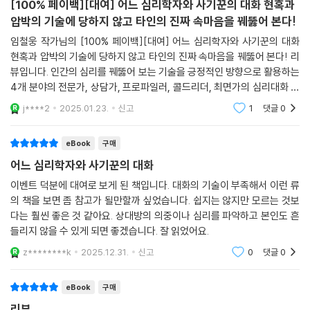
[100% 페이백][대여] 어느 심리학자와 사기꾼의 대화 현혹과
등 어떤 경험이 많은 사람 중에는 이런 프로파일을 아주 섬세하고 날카롭
· 포괄적인 내용을 언급하면서 상대가 구체적 정보를 제공하게 만드는, 스
압박의 기술에 당하지 않고 타인의 진짜 속마음을 꿰뚫어 본다!
게 해내시는 분들이 있죠. 작은 행동을 보고 성격을 유추해내기도 하고요.
톡 스필(Stock Spiel)
예를 들어, 닫혀 있던 문을 열고 들어오면서 다시 닫지 않는 것을 보고 세심
임철웅 작가님의 [100% 페이백][대여] 어느 심리학자와 사기꾼의 대화
· 두 가지 선택지를 주지만 어떤 선택이든 다 출제자에게 유리하도록 구성
현혹과 압박의 기술에 당하지 않고 타인의 진짜 속마음을 꿰뚫어 본다! 리
하지 않은 성격임을 판단하거나, 밝게 웃어도 그 웃음이 금방 사라지는 것
된, 이중 구속 (Double Bind)
뷰입니다. 인간의 심리를 꿰뚫어 보는 기술을 긍정적인 방향으로 활용하는
을 보고 긴장한 상태나 예민한 정도를 파악하죠. 말하는 것을 보면서 상대
· 상대 반응에 따라 포커스 두는 곳을 좁혔다 넓혔다 하는, 줌 인-줌 아웃(Z
4개 분야의 전문가, 상담가, 프로파일러, 콜드리더, 최면가의 심리대화 기
의 결핍이나 인정 욕구까지 유추해내기도 합니다.
oom In-Zoom Out)
술을 파헤친다. 이들이 사용하는 ‘타인의 심리를 꿰뚫어 보는 기술들’은, 대
물론 이런 것들은 편견이 될 수도 있습니다. 현명한 사람들은 그것이 편견
j****2
2025.01.23.
신고
1
댓글
0
· 여러 가지로 해석의 여지가 있는 예측을 들려주는, 미묘한 예측(Subtle
체로 비슷한
일 수 있다고 생각하며 가설을 검증하는 방식으로 근거들을 수집합니다.
Prediction)
하지만 모든 사람들이 현명하지는 않죠. 그래서 항상 행동을 조심해야 합
eBook
구매
· 패턴을 깨는 질문으로 상대를 당황시키는, 패턴 인터럽트(Pattern Inte
니다. 누군가의 편견으로 오해받을 이유는 없으니까요. 그리고 우리가 내
rrupt)
어느 심리학자와 사기꾼의 대화
린 어떤 판단이 편견일 수도 있다는 생각을 해야 합니다. 항상 현재의 판단
· 전달하는 말 속에 메타 메시지를 넣고 강조해 말하는, 삽입 명령
이벤트 덕분에 대여로 보게 된 책입니다. 대화의 기술이 부족해서 이런 류
이 하나의 가설이라고 생각하고 제대로 객관적인 근거를 수집해야 합니다.
의 책을 보면 좀 참고가 될만할까 싶었습니다. 쉽지는 않지만 모르는 것보
--- pp.120-123, 「CHAPTER 3. 프로파일러는 어떻게 상대의 거짓을 간
다는 훨씬 좋은 것 같아요. 상대방의 의중이나 심리를 파악하고 본인도 흔
파할까? 3-1. 프로파일링의 기법들」 중에서
들리지 않을 수 있게 되면 좋겠습니다. 잘 읽었어요.
z********k
2025.12.31.
신고
0
댓글
0
- 영업 및 고객 서비스 : 영업 전문가는 프로파일러의 기술과 유사한 방식
으로 고객 행동과 동기를 이해하고 각 고객에게 맞는 접근 방식을 생각해
eBook
구매
전략적으로 접근합니다. 예를 들어, 영업사원은 심리적 프로파일링을 사용
해 고객이 개인적이고 감정적인 접근 방식에 더 반응할 가능성이 높은지,
리뷰