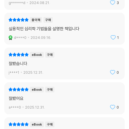
록 라포 형성에 집중하게 되겠죠. 프로파일러라면 자신이 프로파일러로서
g******d
2024.08.21.
3
훈련과 경험이 있다는 것을 간접적으로 상대에게 알릴 것입니다.
“매번 취조하다가 이젠 좀 취조당하는 것 같은 느낌이네요.” 일상적인 경
종이책
구매
우에서는 다음처럼 응용해서 말할 수 있습니다.
“이성적으로 생각하려고 애쓰다 보니 뭔가 답이 애매하면 확실히 하게 되
실용적인 심리학 기법들을 설명한 책입니다
더라고요.”
d****0
2024.09.16.
1
“저는 명확하지 않으면 잘 이해가 안 될 때가 많더라고요.”
만약 상대가 콜드리딩을 쓰면서 부적절한 신뢰를 만들어내려고 할 때, ①
eBook
구매
누구의 목적에 맞는 라포가 형성되고 있는지 먼저 생각해보고, ② 자신의
확증편향적인 잘못된 신뢰를 내려놓고, ③ 나의 이미지에 맞는 라포를 형
잘봤습니다.
성하도록 애써야 할 것입니다. 만약 이렇게 하는 것이 힘들다면, 상대가 형
j****1
2025.12.31.
0
성하려는 상대 중심의 라포에만 빠지지 않는 것으로 최소한의 이성적 사고
를 할 수 있습니다.
eBook
구매
그리고 상대가 선의로 콜드리딩을 시도하는 것이 아니라면 그 의도를 판단
하고 끌려가지 않아야 합니다. 물론 상대의 의도를 섣불리 판단할 수는 없
잘봤어요
겠지만, 상대가 미약한 근거로 어떤 결론을 내리고 나에게 어떤 행동을 유
a****0
2025.12.31.
0
도하거나 생각의 변화를 끌어내려고 한다면 그것은 경계해야 합니다.
특히 경계해야 할 것은 유도 질문입니다. 특정한 결론을 끌어내기 위해 단
계적으로 하는 질문들입니다. 더블 바인드나 미묘한 문장들이 여기에 포함
eBook
구매