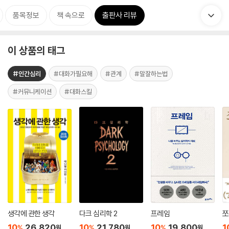
품목정보
책 속으로
출판사 리뷰
이 상품의 태그
#인간심리
#대화가필요해
#관계
#말잘하는법
#커뮤니케이션
#대화스킬
생각에 관한 생각
다크 심리학 2
프레임
쪼
10
26,820
10
21,780
10
19,800
1
%
%
%
원
원
원