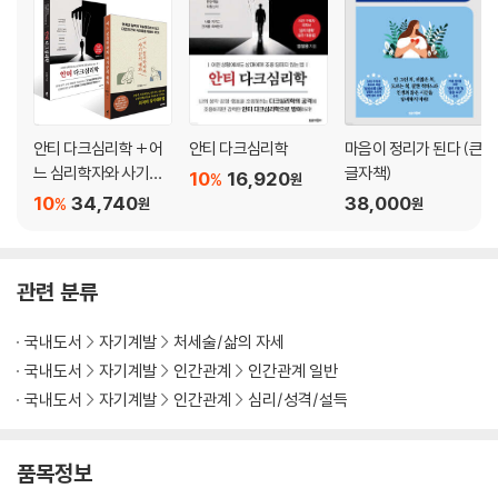
CHAPTER 6. 4개의 기술, 어떻게 써야 할까?
에필로그
참고문헌
안티 다크심리학 + 어
안티 다크심리학
마음이 정리가 된다 (큰
느 심리학자와 사기꾼
글자책)
10
16,920
%
원
의 대화 세트
10
34,740
38,000
%
원
원
관련 분류
국내도서
자기계발
처세술/삶의 자세
국내도서
자기계발
인간관계
인간관계 일반
국내도서
자기계발
인간관계
심리/성격/설득
품목정보