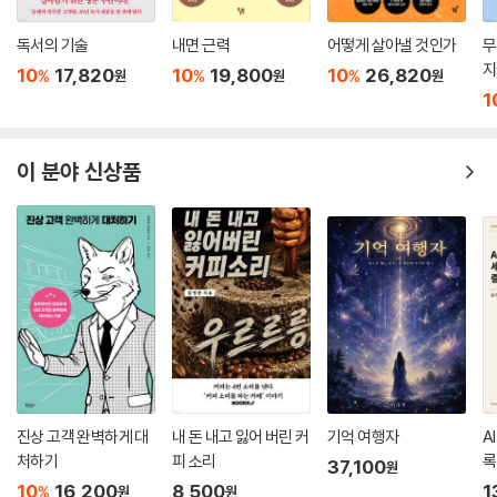
활용하는 것이 중요합니다.
독서의 기술
내면 근력
어떻게 살아낼 것인가
무
일상에서의 ‘패턴 인터럽트’ 요령은 예상치 못한 것이되, 바로 대답하기는
지
어려우면서 대답하려고 애쓸 정도는 되는 주제로 균형을 잘 잡아야 합니
10
17,820
10
19,800
10
26,820
%
%
%
원
원
원
1
다. 그리고 패턴을 깨고 끝내지 말고, 순간 당황한 상대를 안심시켜주면서
좋은 방향을 제시하는 쪽으로 말을 해야 합니다. 상대가 스스로 생각을 멈
추고 여러분의 말에 따르도록 말이죠.
이 분야 신상품
--- pp.329-330, 「CHAPTER 5. 최면가는 어떻게 상대의 무의식에 말
을 걸까? 5-2. 단계별 최면 익히기」 중에서
위의 모든 기술은 라포를 형성하고 상대의 생각에 대해 가설을 세우고, 인
내심을 갖고 적극적으로 경청하는 것이 필요했습니다. 그리고 전략적인 마
인드로 원하는 것을 얻는 과정이었죠.
그래서 이 4개의 기술을 연습하게 되면 생각의 패러다임이 바뀔 것입니다.
순간의 감정에 매몰되어 상처뿐인 승리에 후회할 일은 없앨 수 있죠. 나에
게 좋은 것을 얻고 그것을 위해 작은 전투는 질 수도 있지만, 그것이 장기적
으로는 이기는 일이 될 수도 있다는 것을 깨달을 수 있었습니다. 예전에는
진상 고객 완벽하게 대
내 돈 내고 잃어 버린 커
기억 여행자
A
병사의 관점이었다면, 이젠 전략가의 관점이 되는 것이죠.
처하기
피 소리
록
37,100
원
이 4개의 기술은 모두 섞어서 활용할수록 더 효과적으로 사용할 수 있습니
10
16,200
8,500
1
%
원
원