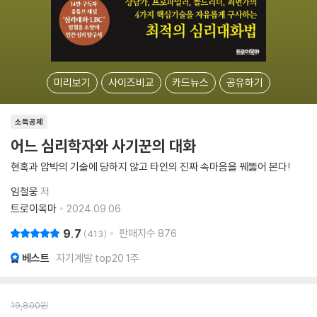
미리보기
사이즈비교
카드뉴스
공유하기
소득공제
어느 심리학자와 사기꾼의 대화
현혹과 압박의 기술에 당하지 않고 타인의 진짜 속마음을 꿰뚫어 본다!
임철웅
저
트로이목마
2024.09.06.
9.7
판매지수
876
413
베스트
자기계발 top20 1주
19,800
원