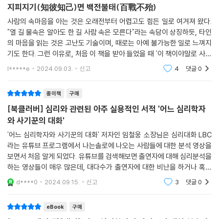
프로세스입니다. 그럼 단계별로 어떻게 활용할 수
지피지기(知彼知己)면 백전불태(百戰不殆)
있을지 사례 하나를 살펴보겠습니다.
다양한 실제 사례와 응용, 활용 예시 및 심리대화를 위한 전문적 방법 수록
사람의 속마음을 아는 것은 오래전부터 어렵고도 힘든 일로 여겨져 왔다.
"열 길 물속은 알아도 한 길 사람 속은 모른다"라는 속담이 상징하듯, 타인
사례 ① 정보를 수집하고 유추하는 사례 : 형사 A
신간『어느 심리학자와 사기꾼의 대화』에는 상담가, 프로파일러, 콜드리
의 마음을 읽는 것은 고난도 기술이며, 때로는 아예 불가능한 일로 느껴지
한 형사가 범죄 현장 분석을 마치고 다음과 같이 판단했습니다.
더, 최면가의 실제 심리대화 사례가 다양하게 담겨 있다. 더불어 일상에서
기도 한다. 그런 이유로, 처음 이 책을 받아 들었을 때 '이 책이야말로 사람
“피의자는 왼손잡이고, 절름발이다. 280mm 사이즈 신발을 신고 있었다.
활용 및 응용가능한 대화 예시도 담겨 있어 독자들은 자신이 처한 상황에
의 속을 들여다보는 방법을 제시해 줄 수 있을까?'라는 의문과 함께 기대감
l*****e
2024.09.03.
신고
4
댓글
0
흡연자일 가능성이 높으며 생산직에 종사하고 있다. 폭력 전과가 있고 복
이 들었다.
대입해 적용해볼 수 있다. 뿐만 아니라 전문가들이 라포(상호신뢰)를 잘
수하려는 동기가 있다.”
형성하기 위해 ‘친밀함’과 ‘권위’를 얻는 방법, 프로파일러가 상대의 거짓말
종이책
구매
어떤 근거로 이렇게 추론할 수 있었을까요?
을 간파하고 진실을 말하도록 압박하는 방법, 아무 정보도 없는 상태에서
왼손잡이 : 상처의 각도나 무기의 위치
[북클러버] 심리와 관련된 아주 실용적인 서적 '어느 심리학자
상대방의 생각을 읽어내는 콜드리더가 상대로부터 신뢰와 정보를 얻는 방
절름발이 : 부상, 선천적 상태 또는 발자국으로 본 걸음 습관
와 사기꾼의 대화'
법, 악의적인 콜드리딩에 당하지 않는 방법 등 실제로 도움되는 실용적이
280mm 사이즈 신발 : 발자국 또는 다른 흔적들의 모양
고 구체적인 방법과 예시가 소개되어 있다.
'어느 심리학자와 사기꾼의 대화' 저자인 임철웅 소장님은 심리대화 LBC
흡연자 : 담배 잔여물이나 냄새
라는 유튜브 프로그램에서 나는솔로에 나오는 사람들에 대한 분석 영상을
생산직 : 용의자의 옷이나 도구의 유형
보면서 처음 알게 되었다. 유튜브를 검색해보면 출연자에 대해 심리분석을
심리대화를 위한 기술 몇 가지
폭력 전과 : 범죄의 심각성과 방법, 주저한 흔적 등
하는 영상들이 매우 많은데, 대다수가 출연자에 대한 비난을 하거나 혹은
복수하려는 동기 : 범행 방식, 피해자의 과거 등
뇌피셜을 통한 주관+추측성 내용이 많아 출연자의 심리 분석 내용을 신뢰
· 상대의 생각과 질문에 담긴 혹은 숨어 있는 진짜 마음을 읽어내는, 주제
d****0
2024.09.15.
신고
3
댓글
0
할 수 없었다.(유
이처럼 현장을 보는 것만으로 많은 정보를 유추해낼 수 있습니다.
좁히기
· 기준점과 달라지는지 살펴야 하는 변화의 3가지 방향, 설득, 후퇴, 방황
eBook
구매
프로파일링은 일상에서도 유용하게 쓸 수 있습니다. 특히 인생이나 업무
반응