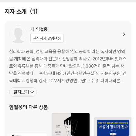
저자 소개
1
3-1. 프로파일링의 기법들
3-2. 단계별 심리 프로파일링 익히기
3-3. 심리 프로파일링 기법 활용 사례
저
임철웅
3-4. 실생활에서 활용하는 방법
관심작가 알림신청
CHAPTER 4. 콜드리더는 어떻게 상대의 신뢰를 얻어낼까?
심리학과 공학, 경영 교육을 융합해 ‘심리공학’이라는 독자적인 영역
을 개척해 온 심리대화 전문가. 산업공학 박사로, 2012년부터 팟캐스
4-1. 콜드리딩의 비밀
트와 유튜브를 통해 대중들과 만나 왔으며, 1,000건이 훌쩍 넘는 상
4-2. 단계별 콜드리딩 익히기
담을 진행했다. 포항공대 HSD(인간공학연구실)의 자문연구원, 건
4-3. 악의적인 콜드리딩에 당하지 않는 법
국대학교 경영학 강사, ‘IGM세계경영연구원’ 교수 및 다이나믹본부
4-4. 일상 활용 사례
장, 태웅인포텍 대표이사를 거치며 대학, 기업, 공공기관에서 연구와
펼쳐보기
강의, 컨설팅을 진행했다. 상담과 교육 현장에서 축적한 사례를 바탕
CHAPTER 5. 최면가는 어떻게 상대의 무의식에 말을 걸까?
으로 복잡한 심리 이론을 현실의 인간관계에 적용할 수 있는 언어와
임철웅
의 다른 상품
도구로 바꾸는 작업을 이어 가고 있다.
5-1. 최면의 심리적 원리
5-2. 단계별 최면 익히기
5-3. 최면 기술이 적용된 사례