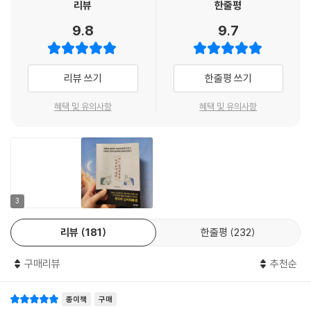
넘는 상담 사례를 통해 얻은 통계자료를 분석해 자신만의 스몰토크 이론과
리뷰
한줄평
그리고 상대의 생각을 한정 짓는 프레임 안으로 넣어 두는 것이 좋습니다.
심리 훈련 기법 및 심리를 기반으로 한 인간관계에 적용할 수 있는 툴을 만
9.8
9.7
좀 더 빨리 라포를 쌓을 수도 있고 원하는 방향으로 이끌 수도 있기 때문입
들어냈다. 최근에는, 유튜브 채널 ‘심리대화 LBC’를 운영하며 14만 구독자
니다. 이 프레임은 평소에도 많이 쓰이고 있습니다. 예를 들어, 어떤 매장에
들과 활발히 소통하고 있는데, 연애 관련 TV 프로그램 ‘나는 솔로’, ‘하트시
들어가서 점원에게 이렇게 말했다고 생각해보죠. “매장 분위기가 정말 밝
그널’, ‘신들린 연애’ 등에 등장하는 인물들의 심리를 날카롭고 정확하게 분
리뷰 쓰기
한줄평 쓰기
네요. 일하시는 분들 인상도 정말 좋으시고요.”
석해 큰 인기를 끌고 있다.
이 말을 들은 점원은 아무래도 이 말을 한 손님에게 좀 더 친절히 대하게 됩
혜택 및 유의사항
혜택 및 유의사항
니다. 이 외에도 회사생활이나 연인관계 등 다양한 상황에서도 이런 일은
이번에 출간한 『어느 심리학자와 사기꾼의 대화』에서 저자는, 인간의 심리
종종 일어납니다. 특히 가족이나 연인은 대부분 강한 라포가 형성이 된 관
를 꿰뚫어 보는 기술을 긍정적인 방향으로 활용하는 4개 분야의 전문가,
계이기 때문에 더 잘 먹힙니다.
상담가, 프로파일러, 콜드리더, 최면가의 심리대화 기술을 파헤친다. 이들
--- pp.46-47, 「CHAPTER 2. 상담가는 어떻게 상대의 속마음을 읽고
이 사용하는 ‘타인의 심리를 꿰뚫어 보는 기술들’은, 대체로 비슷한 과정을
변화하게 할까? 2-2. 단계별 상담 익히기」 중에서
거치는데 먼저 라포(상호신뢰)를 형성한 후, 상대의 생각에 가설을 세우고
적극적으로 경청하며, 전략적 마인드로 원하는 것을 얻거나 상대의 행동을
3
정리하자면 이 기술은 다음의 4단계로 이루어집니다.
유도한다. 따라서 평범한 사람들도 각각의 전문가들이 활용하는 기법의 핵
1. 데이터 수집 단계 = 라포 형성
리뷰
181
한줄평
232
심을 익히고 실제로 응용해본다면, ‘타인의 진짜 속마음을 꿰뚫어 사회생
2. 분석 단계 = 기준선 잡기
활이나 인간관계의 어려움을 극복’해서 더 나은 삶을 영위하는 데 보탬이
3. 심리 평가 단계 = 단서 모으고 가설 세우기
구매리뷰
추천순
될 수 있다. 반면, 전문가의 심리대화 기법을 알면, 악의적인 목적으로 심리
4. 종합 단계 = 확증 얻고 심문하기
대화를 유도하는 상황을 재빨리 간파함으로써 상대의 술수에 당하지 않고
이는 앞에서 봤던 눈치와도 유사하고, 이후 소개할 다른 기술과도 유사한
종이책
구매
제동을 거는 데 활용할 수도 있다.