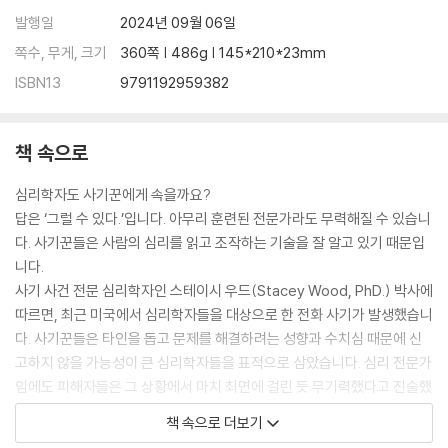
발행일
2024년 09월 06일
쪽수, 무게, 크기
360쪽 | 486g | 145*210*23mm
ISBN13
9791192959382
책 속으로
심리학자도 사기꾼에게 속을까요?
답은 ‘그럴 수 있다.’입니다. 아무리 훈련된 전문가라도 무력해질 수 있습니
다. 사기꾼들은 사람의 심리를 읽고 조작하는 기술을 잘 알고 있기 때문입
니다.
사기 사건 전문 심리학자인 스테이시 우드(Stacey Wood, PhD.) 박사에
따르면, 최근 미국에서 심리학자들을 대상으로 한 전화 사기가 발생했습니
다. 사기꾼들은 타인을 돕고 문제를 해결하려는 성향과 수치심 때문에 신
고하지 않을 가능성이 큰 심리학자들을 표적으로 삼았습니다. 심리 전문가
임에도 피해자들은 그 상황에서 마치 최면에 걸린 듯 무기력했다고 진술했
습니다. 이는 심리 조작의 위험성을 확실히 보여주는 사례입니다. 심리를
책 속으로 더보기
아는 것만으로는 충분하지 않습니다. 어떤 기술을 실제로 사용하고 어떻게