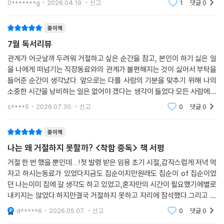
0*******g
2026.04.19.
신고
1
댓글
0
저자는 본인 스스로가 ‘착함 중독자’로 살았던 고통스러운
자리를 박차고 나와서 죄책감이 들었고, 가족들이 자신에게 실망했을까 봐
경험을 솔직하게 고백하며 이야기를
걱정도 되었다. 그러나 다른 한편으로는 강해진 자신을 느꼈다. 켄의 말을
종이책
듣고 있기만 했을 때의 무력감과 달리 지금은 안에서 힘이 느껴졌다.”
7월 독서리뷰
_제10장 ‘가까울수록 기분 나쁘지 않게, 분명하게 경계 짓기’ 중에서
관계가 어긋날까 두려워 거절하고 싶은 순간을 참고, 본인이 하기 싫은 일
을 나에게 떠넘기는 직장동료와의 관계가 불편해지는 것이 싫어서 부탁을
--- 본문 중에서
들어준 순간이 생각났다. 앞으로는 다를 사람의 기분을 맞추기 위해 나의
소중한 시간을 낭비하는 일은 없어야 겠다는 생각이 들었다.모든 사람에게
좋은 사람이 되려는 순간, 가장 소홀해지는 사람은 나 자신이다. 나 자신을
s****5
2026.07.30.
신고
0
댓글
0
위해서라도
종이책
나는 왜 거절하지 못할까? <착함 중독> 책 서평
거절 한 번 했을 뿐인데....!첫 발령 받은 임용 초기 시절,갑작스럽게 저녁 먹
자고 하시는동료가 있었다지금도 집순이지만원래도 집순이 of 집순이었
던 나는이미 집에 갈 생각도 하고 있었고,혼자만의 시간이 필요했기에별로
내키지는 않았다.하지만결국 거절하지 못하고 자리에 참석했다.그리고 다
음 날, 엄청 후회했다.피곤했고, 괜히 억지로 나갔다는 생각이 들었다.그날
d*****6
2026.05.07.
신고
0
댓글
0
이후 나는