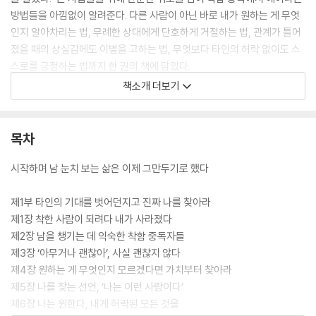
방법들을 아낌없이 알려준다. 다른 사람이 아닌 바로 내가 원하는 게 무엇
인지 알아차리는 법, 무례한 상대에게 단호하게 거절하는 법, 관계가 틀어
졌을 때의 상실감에도 이별을 고하는 법, 무엇보다 타인의 허락 없이도 스
스로를 긍정하는 법까지 한 권의 책에 담았다.
책소개 더보기
그동안 ‘친절’, ‘배려’라는 말로 진실을 가리고 나를 방치해왔다면, 그러나
앞으로의 인생은 다른 사람들에게 끌려가고 싶지 않다면, 이 책을 일독해
보라. 마지막 장을 덮을 때쯤 당신은 더 이상 남의 기분을 살피는 조연이 아
목차
니라 내 인생의 당당한 주인공으로 서게 될 것이다.
시작하며 남 눈치 보는 삶은 이제 그만두기로 했다
제1부 타인의 기대를 벗어던지고 진짜 나를 찾아라
제1장 착한 사람이 되려다 내가 사라졌다
제2장 남을 챙기는 데 익숙한 착함 중독자들
제3장 ‘아무거나 괜찮아’, 사실 괜찮지 않다
제4장 원하는 게 무엇인지 모르겠다면 가치부터 찾아라
제5장 나를 찾는 선언, ‘나는 이런 사람이다’
제6장 나는 원한다, 내게 허락된 모든 것을