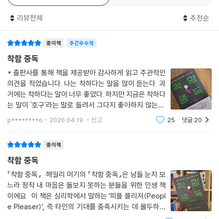
법은 물론, 나의 진짜 욕구를 발견하는 ‘가치 바퀴’와 ‘바람의 사다리’ 활용
“나오미는 켄과의 관계에서 자신이 세운 경계를 실천하기 시작했다. 그 다
리뷰전체
추천순
법을 구체적으로 담았다. 나아가 바꿀 수 없는 상대와 소통 방식을 조율하
음 주 아리아와 켄은 부모님과 나오미를 저녁 식사에 초대했다. 다 같이 디
는 ‘사운드보드 접근법’처럼 관계의 주도권을 되찾는 방법들을 폭넓게 다
저트를 먹을 때 나오미는 주식 투자로 돈을 잃었다는 이야기를 꺼냈다. “정
종이책
주간우수작
룬다.
말 속상해. 전망이 괜찮은 회사였는데 이번 주에 완전히 폭락했어. 돈을 다
착함 중독
날렸어.”
그동안 가족의 기대를 짊어진 ‘K-장녀’, 체면부터 생각한 ‘유교걸’, 좋은 게
* 출판사를 통해 책을 제공받아 감사하게 읽고 주관적인
부모님과 아리아는 위로의 말을 건넸다. 그런데 켄은 기지개 켜듯 두 팔을
좋은 ‘예스맨’으로 살아왔는가? 하지만 이제는 달라지고 싶은가? 책 속의
의견을 적었습니다. 나는 착하다는 말을 많이 듣는다. 과
머리 위로 뻗으며 한숨을 내쉬었다. “처형, 내가 뭐랬어요? 이래서 투자는
다양한 기법들을 내 것으로 만들어보라. ‘다 너 잘되라고 하는 소리’는 가볍
거에는 착하다는 말이 너무 좋았다. 하지만 지금은 착하다
남자들한테 맡겨야 하는 거야.”
게 넘기고 자신 있게 거절하고 요구하라. 내가 나를 기쁘게 하는 인생이 당
는 말이 '호구'라는 말로 들려서 그다지 좋아하지 않는다.
순간 나오미의 얼굴이 화끈 달아올랐다. ‘더는 못 참아.’ 그녀는 잠시 눈을
신을 기다리고 있다.
과거의 나를 돌아보면, 나는 모든 사람에게 친절하고 착한
p********o
2026.04.19.
신고
25
댓글
20
감고 깊게 숨을 들이쉰 뒤 자리에서 일어섰다. “저녁 잘 먹었어. 난 이만 가
사람이 되어야 했다. 그래서 남의 무리한 요구도 거절하지
봐야겠어.”
못하고 다 들어줘야 했다.
종이책
접시를 들고 부엌으로 가는데 켄이 소리쳤다. “세상에, 처형! 겨우 농담 하
나 때문에 이 자리를 망치겠단 거예요?”
착함 중독
순간 나오미는 이런 질문이 떠올랐다. ‘내가 너무 예민하게 구는 걸까?’ 하
『착함 중독』 헤일리 머기의 『착함 중독』은 남들 눈치 보
지만 가슴에서 치솟는 불길이 그렇지 않다고 말했다. 그녀는 켄의 도발에
느라 정작 내 마음은 돌보지 못하는 분들을 위한 인생 책
아무 대꾸도 하지 않았다. 조용히 접시를 싱크대에 내려놓고 조리대에서
이에요. 이 책은 심리학에서 말하는 ‘피플 플리저(Peopl
가방을 집어 들고는 현관문을 열고 밖으로 나갔다.
e Pleaser)’, 즉 타인의 기대를 충족시키는 데 몰두하느
차에 도착했을 때 나오미는 몸이 떨리고 있었다. 한편으로는 식사 도중에
라 정작 자신을 잃어버린 사람들을 위한 가이드북이에요.