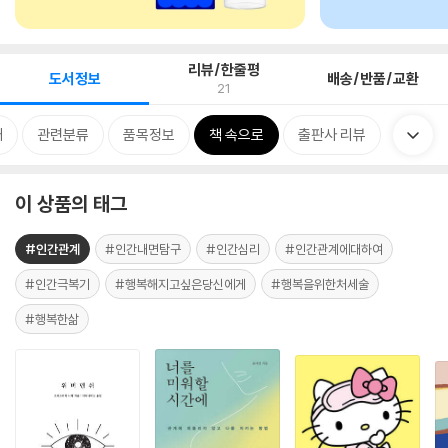
리뷰/한줄평
도서정보
배송/반품/교환
21
개
관련분류
품목정보
책 속으로
출판사 리뷰
이 상품의 태그
#인간관계
#인간내면탐구
#인간심리
#인간관계에대하여
#인간극복기
#행복해지고싶은당신에게
#행복을위한처세술
#행복한삶