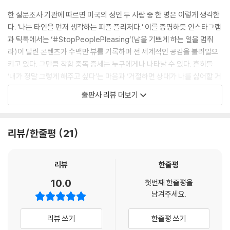
한 설문조사 기관에 따르면 미국의 성인 두 사람 중 한 명은 이렇게 생각한
“마음속 바람을 알아차렸다면 절반은 다 된 것이다. 이제는 그 바람을 현실
다. ‘나는 타인을 먼저 생각하는 피플 플리저다.’ 이를 증명하듯 인스타그램
로 옮겨야 할 차례다. 어떤 바람은 스스로 충족할 수 있다. 자신에게 허락만
과 틱톡에서는 ‘#StopPeoplePleasing’(남을 기쁘게 하는 일을 멈춰
해주면 된다. 또 어떤 바람은 대인 관계적인 성격을 띠기에 다른 이들의 참
라)이 달린 콘텐츠가 수백만 뷰를 기록하며 전 세계적인 공감을 불러일으
여가 필요하다. 그럴 때는 단순히 요청하면 된다. 일단은 우리가 혼자서 다
키고 있다. 그만큼 착함 중독 증세는 누구에게나 나타날 수 있다. 흔히들
룰 수 있는 바람에 집중해 보자. 대인 관계에서 바람을 요청하는 방법은 제
‘내가 정말 그렇게 해주고 싶다’는 마음과 ‘거절하면 상대가 나를 싫어할 거
8장에서 다룰 것이다.
야’라는 마음을 구분하지 못하거나 알고도 방법을 몰라 남부터 생각하는
출판사 리뷰 더보기
앞서 적은 크고 작은 바람들, 당신의 삶을 바꿀 만큼 큰 바람부터 가볍고 소
패턴을 반복한다. 애초에 말하고 행동할 때 ‘나’를 중심에 두기조차 어려워
소한 것까지 모두 모아 보자. 앞으로의 과제는 이 바람들을 실현하는 것이
하는 사람도 있다.
다.
리뷰/한줄평
21
원하는 것을 실현하는 데 도움이 되는 ‘바람의 사다리’를 만들어 보자. 바람
『착함 중독』은 바로 나도 모르게 피플 플리징을 반복하는 사람들, 알고는
의 사다리는 우리의 바람을 가장 성취하기 쉬운 것부터 가장 어려운 것까
있지만 남을 우선하는 습관을 버리기 어렵다는 사람들을 위한 책이다. 총 2
지 단계적으로 정리해 준다. 사다리의 맨 아래에는 낮게 달린 열매가 있다.
1장으로 구성된 이 책은 우리의 말과 행동이 왜 타인을 향하게 되었는지 그
리뷰
한줄평
이는 약간의 의지만 있으면 간단히 실현할 수 있는 것이다. 사다리의 맨 위
기저부터 파헤친다. 독자는 어린 시절 부모의 양육 방식부터 집단주의 문
10.0
에는 현실적으로나 정서적으로 이루기 쉽지 않은 바람들이 자리한다.”
첫번째 한줄평을
화, 성별 고정관념 등 피플 플리징의 근본 원인을 객관적으로 마주하는 것
남겨주세요.
_제6장 ‘나는 원한다, 내게 허락된 모든 것을’ 중에서
만으로도 깊은 위안을 얻게 된다. 나아가 나를 숨기던 습관을 버리고 진짜
나를 드러내는 법을 구체적으로 제시하며, 착함 중독에서 먼저 벗어난 이
리뷰 쓰기
한줄평 쓰기
“요청은 비교적 단순명료하다. 보통 요청에는 다섯 가지 형태가 있다. 상대
들의 생생한 경험담을 통해 ‘나도 변할 수 있다’는 실질적인 용기를 불어넣