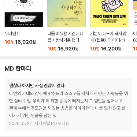
위버멘쉬
너를 미워할 시간에 나
기분이 태도가 되지 않
어
를 사랑하기로 했다
게 (헬로키티 에디션)
0
10
16,020
%
원
10
16,920
10
16,200
1
%
%
원
원
MD 한마디
괜찮다 하지만 사실 괜찮지 않다
타인의 기대와 감정에 맞추느라 스스로를 지쳐가게 만든 사람들을 위
한 심리 수업. 우리가 왜 착함 중독에 빠지는지 그 원인을 짚어내고,
관계 속에서 주도권을 되찾는 방법을 이야기한다. 나를 잃지 않고 살
아가기 위한 연습을 담은 책.
2026.05.22.
자기계발 PD 오다은