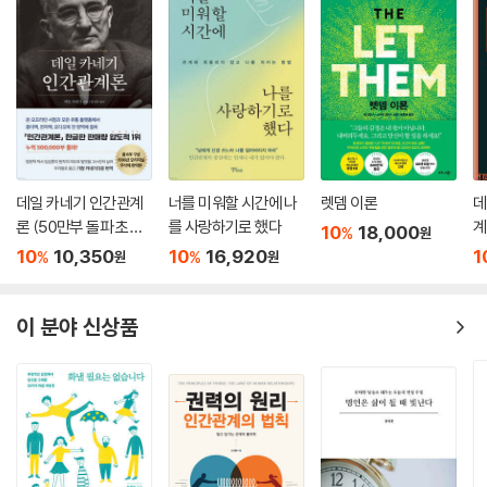
데일 카네기 인간관계
너를 미워할 시간에 나
렛뎀 이론
데
론 (50만부 돌파 초판
를 사랑하기로 했다
계
10
18,000
%
원
무삭제 완역본)
10
10,350
10
16,920
1
%
%
원
원
이 분야 신상품