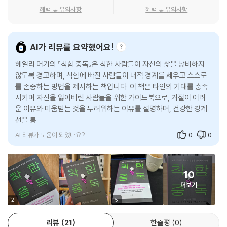
에게 새로운 행동을 시작해 달라고 하거나, 기존의 행동을 더 많이 해달라
어 준다.
혜택 및 유의사항
혜택 및 유의사항
고 하거나, 줄여 달라고 하거나, 멈춰 달라고 하거나, 다른 방식으로 해달
라고 하거나다. 처음에 요청할 때는 장황하게 설명을 덧붙이거나 별로 상
선뜻 거절하지 못하는 마음은 선함이 아니다. 나부터 챙기지 못하는 이유
관없는 세부 사항까지 늘어놓고 싶은 유혹을 느낄 수 있다. 대개는 긴장감
가 당신에게 있는 것은 더욱 아니다. 우리는 모두 얼마든지 거절할 수 있고
AI가 리뷰를 요약했어요!
때문이며, 자신의 요구를 정당화하기 위해 충분히 그럴 만한 이유를 제시
거절해도 괜찮다. 이 책을 통해 내 목소리에 귀 기울이는 연습을 해보라. 그
해야 한다는 생각 때문이다. (…) 미국의 심리학자 토머스 고든(Thomas
헤일리 머기의 『착함 중독』은 착한 사람들이 자신의 삶을 낭비하지
리고 당당하게 말해보라. “No!”
Gordon)이 1970년에 고안한 ‘나’ 전달법(I-Statement)은 네 가지 요
않도록 경고하며, 착함에 빠진 사람들이 내적 경계를 세우고 스스로
를 존중하는 방법을 제시하는 책입니다. 이 책은 타인의 기대를 충족
소로 이뤄진 의사소통 도구로, 감정과 요구를 명확하고 직접적으로 표현할
가까운 사이일수록 분명하게, 무례한 사람에게도 주저 없이!
시키며 자신을 잃어버린 사람들을 위한 가이드북으로, 거절이 어려
수 있도록 도와준다. 나 전달법의 네 가지 요소는 다음과 같다. ‘나는 네가
착함 중독을 이용하는 사람들로부터 나를 지켜내는 관계 디톡스!
운 이유와 미움받는 것을 두려워하는 이유를 설명하며, 건강한 경계
(행동)을 할 때 그로 인해 (영향)이 와서 (감정)이 느껴져. (필요한 것)을
선을 통해 진정한 관계의 시작을 강조합니다. 독자들은
해줄 수 있을까?’
한번 생각해보자. 매일 말로 내 기분을 망치는 사람을 피할 수 없다면 어떻
요청은 분명하고 직접적으로 하라. “둘이 있을 때 네가 핸드폰을 너무 자주
AI 리뷰가 도움이 되었나요?
0
0
게 하겠는가? 해로운 관계임을 알면서도 가족이라는 이유로 거리를 두지
보면(행동) 둘만의 시간에 집중하지 못하게 돼서(영향) 나는 속상함을 느
못할 때는? 연인과 스킨십이 내키지 않는 날에도 태도를 가장하게 될 때
껴(감정). 우리 둘한테 집중하고 싶어. 둘만 있을 때는 핸드폰을 보지 말아
는? 저자는 이처럼 친밀함을 무기로 희생을 강요하거나 일방적인 관계에
줄래?(필요한 것)”, “네가 아이를 자주 맡아 달라고 해서(행동) 나는 좀 부
10
서 번번이 무너지는 독자들을 위해, 죄책감 없이 나를 지켜낼 영리한 실전
담스러워(감정). 내 일정이 수시로 틀어지기 때문이야(영향). 날 조금만 더
더보기
기술들을 세심하게 제안한다.
배려해 줬으면 좋겠어. 아이를 봐 달라는 부탁을 일주일에 한 번 정도로 줄
상대의 감정적 공격에 휘둘리지 않고 무미건조하게 대응해 스스로 물러나
2
5
여 줄 수 있을까?(필요한 것)””
게 만드는 ‘회색 바위 기법’, 무리한 요구에 말려들지 않고 내 의사를 명확
_제9장 ‘요청하라, 말하지 않으면 아무도 모른다’ 중에서
리뷰
21
한줄평
0
히 반복하는 ‘고장 난 레코드 기법’처럼 당장 오늘부터 써먹을 수 있는 대화