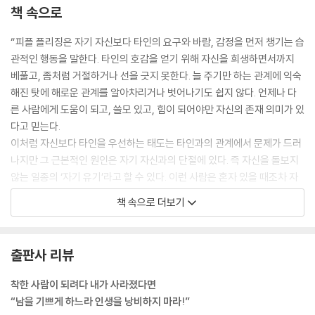
책 속으로
“피플 플리징은 자기 자신보다 타인의 요구와 바람, 감정을 먼저 챙기는 습
관적인 행동을 말한다. 타인의 호감을 얻기 위해 자신을 희생하면서까지
베풀고, 좀처럼 거절하거나 선을 긋지 못한다. 늘 주기만 하는 관계에 익숙
해진 탓에 해로운 관계를 알아차리거나 벗어나기도 쉽지 않다. 언제나 다
른 사람에게 도움이 되고, 쓸모 있고, 힘이 되어야만 자신의 존재 의미가 있
다고 믿는다.
이처럼 자신보다 타인을 우선하는 태도는 타인과의 관계에서 문제가 드러
나지만 그 근본적인 원인은 자기 자신과의 단절에 있다. 즉 자신을 돌보지
않는 일종의 ‘자기 유기’라고 할 수 있다. 이런 사람은 혼자 있을 때조차 자
신의 기본적인 요구를 챙기지 않고 감정을 외면하며 혼자 있는 시간을 불
책 속으로 더보기
편해한다. 당연히 놀이와 창의성, 경이로움, 기쁨과 즐거움의 세계에도 발
을 들이지 못한다. 이렇게 자기를 존중하지 못하고 자기와의 연결이 끊어
지면 완벽주의에 빠지거나 자신을 늘 부끄러워하거나 끊임없이 자기를 판
출판사 리뷰
단한다. 정서적인 고통을 견디기도 어렵고, 자신을 다독이거나 감정을 조
절하는 일도 서툴다. 결국 감정을 피하려다 강박적인 행동이나 중독에 빠
착한 사람이 되려다 내가 사라졌다면
지기도 한다.”
“남을 기쁘게 하느라 인생을 낭비하지 마라!”
_제1장 ‘착한 사람이 되려다 내가 사라졌다’ 중에서