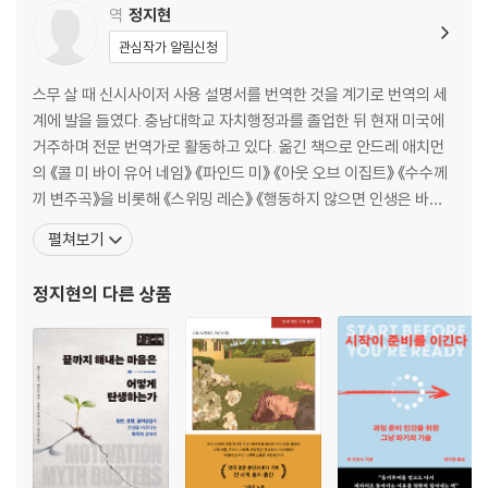
역
정지현
제20장 나를 다시 발견하는 놀이의 즐거움
제21장 경계를 지키면서도 유연해지는 지혜
관심작가 알림신청
끝내며 사랑받으려 살던 삶에서 나를 사랑하는 삶으로
스무 살 때 신시사이저 사용 설명서를 번역한 것을 계기로 번역의 세
감사의 말
계에 발을 들였다. 충남대학교 자치행정과를 졸업한 뒤 현재 미국에
주
거주하며 전문 번역가로 활동하고 있다. 옮긴 책으로 안드레 애치먼
의 《콜 미 바이 유어 네임》 《파인드 미》 《아웃 오브 이집트》 《수수께
끼 변주곡》을 비롯해 《스위밍 레슨》 《행동하지 않으면 인생은 바뀌
지 않는다》 《5년 후 나에게》 《창조적 행위 : 존재의 방식》 《타이탄의
펼쳐보기
도구들》 《우리는 모두 죽는다는 것을 기억하라》 《학습의 재발견》
《진짜 좋아하는 일만 하고 사는 법》 《사람은 생각하는 대로 된다》
정지현
의 다른 상품
《지금 하지 않으면 언제 하겠는가》 등