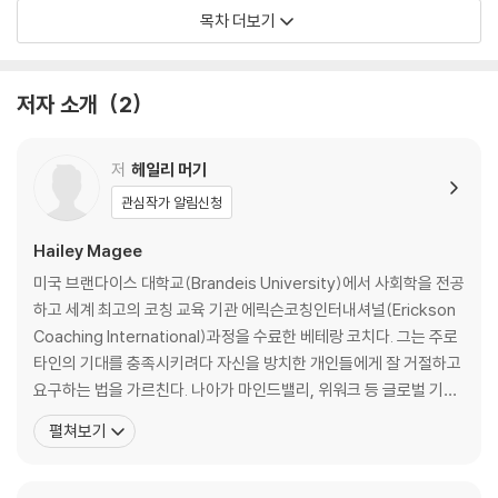
목차 더보기
제2부 부드럽고 단호한 선 긋기로 나를 지켜라
제7장 당신은 더 많은 것을 누릴 자격이 있다
제8장 모든 선 긋기는 나와의 약속에서 시작한다
저자 소개
2
제9장 요청하라, 말하지 않으면 아무도 모른다
제10장 가까울수록 기분 나쁘지 않게, 분명하게 경계 짓기
제11장 그들의 불만은 내 잘못이 아니다
저
헤일리 머기
제12장 내가 바꿀 수 있는 것과 놓아야 할 것
관심작가 알림신청
제13장 어떤 착함은 때론 살아남기 위한 몸부림이다
Hailey Magee
제3부 기꺼이 거절하고 아파하며 나를 돌보라
미국 브랜다이스 대학교(Brandeis University)에서 사회학을 전공
제14장 괴로운가? 잘하고 있다는 뜻이다
하고 세계 최고의 코칭 교육 기관 에릭슨코칭인터내셔널(Erickson
제15장 두려움과 죄책감을 용기와 자신감으로 바꾸는 법
Coaching International)과정을 수료한 베테랑 코치다. 그는 주로
제16장 더 이상 맞지 않는 관계 떠나기
타인의 기대를 충족시키려다 자신을 방치한 개인들에게 잘 거절하고
제17장 모든 이별과 변화에는 골짜기가 있다
요구하는 법을 가르친다. 나아가 마인드밸리, 위워크 등 글로벌 기업
들에서 과도한 책임감과 성취 강박에 시달리는 직장인들을 위한 심리
펼쳐보기
제4부 때론 성숙한 어른처럼, 때론 어린아이처럼 나를 풍요롭게 하라
특강을 진행하고 있다. 〈뉴욕 타임스〉, 《하버드 비즈니스 리뷰》에서
제18장 나 없는 우리는 없다
도 코칭 사례를 인용할 만큼 저자의 코칭이 주목 받는 데는 먼저 겪어
제19장 피플 플리징과 성
본 사람만의 높은 공감