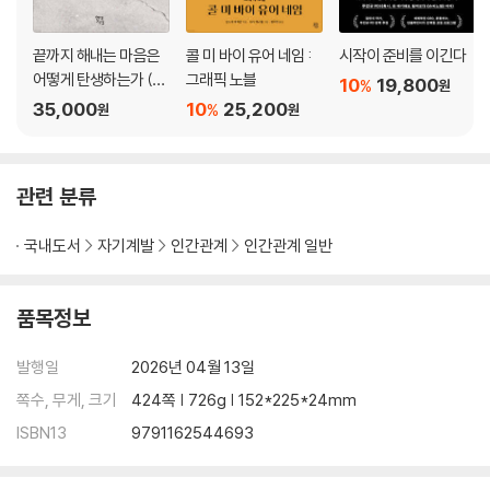
끝까지 해내는 마음은
콜 미 바이 유어 네임 :
시작이 준비를 이긴다
어떻게 탄생하는가 (큰
그래픽 노블
10
19,800
%
원
글자책)
35,000
10
25,200
%
원
원
관련 분류
국내도서
자기계발
인간관계
인간관계 일반
품목정보
발행일
2026년 04월 13일
쪽수, 무게, 크기
424쪽 | 726g | 152*225*24mm
ISBN13
9791162544693