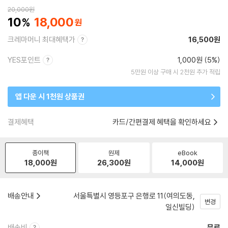
20,000
원
10
18,000
크레마머니 최대혜택가
16,500원
YES포인트
1,000원 (5%)
5만원 이상 구매 시 2천원 추가 적립
앱 다운 시 1천원 상품권
결제혜택
카드/간편결제 혜택을 확인하세요
종이책
원제
eBook
18,000
원
26,300
원
14,000
원
배송안내
서울특별시 영등포구 은행로 11(여의도동,
변경
일신빌딩)
배송비
무료