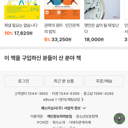
화낼 필요는 없습니다
권력의 원리 : 인간관계
명언은 삶이 될 때 빛난
인
의 법칙
다
서
10
17,820
%
원
5
33,250
18,000
3
%
원
원
이 책을 구입하신 분들이 산 분야 책
로그인
최근 본 상품
주문/배송
고객센터 1544-3800
티켓 1544-6399
중고샵 1566-4295
eBook 1:1문의/채팅상담
예스이십사(주) 사업자 정보
이용약관
개인정보처리방침
청소년보호정책
PC버전
회사소개
거래처관계자께