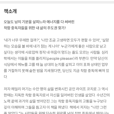
책소개
오늘도 남의 기분을 살피느라 에너지를 다 써버린
착함 중독자들을 위한 내 삶의 주도권 찾기!
‘내가 너무 무례한 걸까?’, ‘나만 조금 고생하면 모두가 편할 수 있어’, ‘실망
하는 모습을 볼 바에 내가 참는 게 나아’. 누군가에게 좋은 사람으로 남고
싶다는 생각에 사로잡혀 정작 내 마음이 멍드는 줄도 모르는 사람들. 심리
학에서는 이들을 피플 플리저(people pleaser)라 부른다. 만약 당신이
식당에서 메뉴를 고를 때 늘 상대의 눈치를 살피고 이미 포화 상태인 업무
를 거절하지 못해 숱한 밤을 지새웠다면, 당신도 지금 착함 중독에 빠져 있
다.
저자 헤일리 머기는 수만 명의 삶을 변화시킨 공인 라이프 코치로 그 역시
한때는 지독한 착함 중독자로서 자신을 잃어버린 인생을 살았다. 수년간의
노력 끝에 과거의 삶을 벗어던진 그는 착함 중독자들의 고통을 누구보다
깊이 이해하며 그들을 돕고자 이 책을 펴냈다. 책에서 저자는 “나만 그런
줄 알았다.”는 사람들을 위해 단순한 위로를 넘어 착함 중독에서 헤어나는