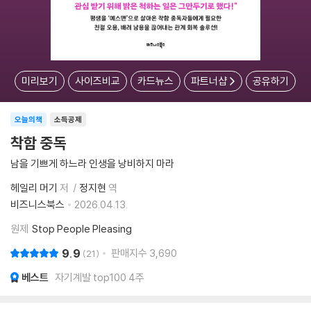
미리보기
사이즈비교
카드뉴스
파트너샵
공유하기
오늘의책
소득공제
착함 중독
남을 기쁘게 하느라 인생을 낭비하지 마라
헤일리 머기
저
정지현
역
비즈니스북스
2026.04.13.
원제
Stop People Pleasing
9.9
판매지수
3,690
21
베스트
자기계발 top100 4주