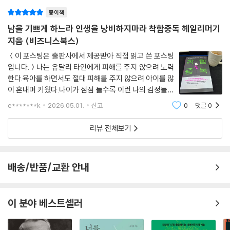
종이책
남을 기쁘게 하느라 인생을 낭비하지마라 착함중독 헤일리머기
지음 (비즈니스북스)
＜이 포스팅은 출판사에서 제공받아 직접 읽고 쓴 포스팅
입니다.＞나는 유달리 타인에게 피해를 주지 않으려 노력
한다.육아를 하면서도 절대 피해를 주지 않으려 아이를 많
이 혼내며 키웠다.나이가 점점 들수록 이런 나의 감정들이
스스로가 불편하고 힘들다는 피곤하다기 시작했다.왜 이
e*******k
2026.05.01.
신고
0
댓글
0
런 감정들이 불편해지기 시작했는가...를 고민해 봤다남들
에게 미움을 받을 것이 두려운 게 아닐까
리뷰 전체보기
배송/반품/교환 안내
이 분야 베스트셀러