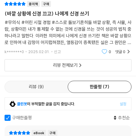
결과가 실패로 나타나서 자신의 가능성을 잃을까 봐 두려워 무의식적으로
종이책
구매
시간이 없는 상황을 유지하려고 한다. 기사는 도전했지만 실패했다는 상처
(바깥 상황에 신경 끄고) 나에게 신경 쓰기
에서 당신을 지키기 위해 늘 시간에 쫓기도록 행동하게 만들었던 것이다.
#무의식 #어린 시절 경험 #스스로 돌보기흔히들 바깥 상황, 즉 사물, 사
람, 상황이든 내가 통제할 수 없는 것에 신경을 쓰는 것이 성공의 법칙 중
# 돈 모으는 게 힘들다는 사람
하나라고 말한다. 이러한 의미에서 나에게 신경 쓰기란 책은 바깥 상황으
로 인하여 내 감정이 어지럽혀졌든, 열등감이 증폭됐든 실은 그 원인은 바
늘 돈이 모이지 않는다고 고민을 토로하는 사람 중에서는 부모에 대한 죄
깥이 아닌 나에게 있다고 말한다. 제목이 책 내용의 총 요약본이다. 그리고
악감이 원인인 경우가 있다. 돈 때문에 고생한 부모님을 보고 자란 사람은
k*******0
2025.02.01.
신고
0
댓글
0
각 개인의 해결
자신만 돈을 써서 하고 싶은 일을 하는 데 죄악감을 느끼고, 이 감정이 너무
리뷰 전체보기
도 강력해서 부모를 배신하는 듯한, 부모의 인생을 짓밟는 듯한 감각으로
까지 느끼는 경우가 있다.
리뷰
9
한줄평
7
이런 사람의 무의식 속 기사는 죄악감이라는 감정에서 오는 상처로부터 당
신을 보호하기 위해 돈이 모이지 않게 하여 죄악감과 자아실현 사이에서
갈등할 상황을 아예 만들어 버리지 않게 만든다. 돈에 관한 주제는 각자 다
클린봇
이 부적절한 글을 감지 중입니다.
설정
양하고 수많은 종류의 기사와 관련이 있지만, 기사는 돈이 모이지 않게 하
여 당신의 마음을 지켜왔던 것뿐이다.
구매한줄평
추천순
불안과 자책을 멈추고
eBook
구매