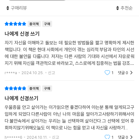
생을 개선할 순 없습니다. 분노나 원망이 치밀어 오르는 그 마음은 충분히
이해합니다. 그 역시 당신 안에 존재 하는 기사가 반응하고 있을 뿐입니다.
구매리뷰
추천순
당신이 처한
기사를 이해하면 금세 해결됩니다. 당신이 당신의 손으로 해결해 나갈 수
문제의 진짜 모습
있습니다.
종이책
구매
--- p.85, 「세상에 완벽한 어른은 없다」 중에서
# 방 정리가 힘들다는 사람
나에게 신경 쓰기
자기 자신을 이해하고 돌보는 데 필요한 방법들을 짧고 명확하게 제시한
인간의 마음은 정말 잘 만들어져 있습니다. 아무도 도와주지 않고 아무도
“방을 깨끗하게 정리하고 그 상태를 유지하고 싶은 마음은 간절한데 막상
책입니다. 이 책은 현대 사회에서 개인이 겪는 심리적 부담과 타인의 시선
내 마음을 알아주지 않는다고 이해한 순간부터 내 안에 또 하나의 나를 만
그렇게 하려니까 너무 귀찮아요.”
에 대한 불안을 다룹니다. 저자는 다른 사람의 기대와 시선에서 자유로워
들어 냅니다. 아무도 도와주지 않는다면 내 안에 또 다른 누군가를 만들어
“저는 왜 정리를 잘 못하는 걸까요?”
지기 위해 자신을 객관적으로 바라보고, 스스로에게 집중하는 법을 강조합
내서 나를 지켜 달라고 하는 것입니다. 나를 지켜 줄 수 있는 ‘부모를 대신
니다. 일상에서 쉽게 실천할 수 있는 실용적인 조언들과 더불어, 자아 성찰
r****a
2024.10.25.
신고
1
댓글
0
할 존재’를 마음속에 스스로 만들어 냅니다. 즉 필사적으로 살아남기 위해
을 위한 깊이 있
정리가 힘들다고 말하는 사람들이 있다. 이 사람들은 성격이 게을러서일
미숙하지만 내 안에 나를 지켜 줄 수 있는 또 다른 존재를 어떻게든 만들어
까? 아니다. 이것은 마음의 방어 기제인 기사가 정리를 할 수 없게 만들고
종이책
구매
내는데, 이것이 바로 기사의 정체입니다.
있기 때문이다. 무의식적으로 정리하지 않는 편이 낫다고 생각해 일부러
--- p.88, 「누구나 마음속에 여러 명의 기사가 존재한다」 중에서
나에게 신경쓰기
방을 어지럽히게 만드는 것이다.
우울증을 안고 살아가는 이가읽으면 좋겠다하여 아는분 통해 알게되고구
불안한 상태에 놓이길 바라는 사람은 아무도 없습니다. 다만 많은 상처를
입하게 되었다.다른사람이 아닌 나의 마음을 알아가고사랑하기위해서이
방을 정리하면 머릿속이 개운해진다. 그런데 오히려 맑은 정신이 괴롭게
받았던 과거의 경험 때문에 두 번 다시 상처받지 않는 것을 무의식적으로
다.불안속에서 살아가는 우리는 늘 선택하며 살아간다.그 선택에 있어 후
다가오는 경우가 있다. 평소 억누르고 있던 불안이나 초조함이 더 뚜렷해
최우선 목표로 설정할 수밖에 없었던 것입니다. 그렇게 지금까지 살아남을
회하지않기위해오늘도 이 책으로 나는 힘을 얻고 내 자신을 사랑하기...
지기 때문이다. 기사는 이러한 불편한 감정으로부터 당신을 보호하기 위해
수밖에 없었던 것이죠. 그런 슬픈 스토리가 배경에 숨어 있는 경우가 많습
방을 정리하지 않게 하여 얕은 수준의 불안감만 느끼도록 만든다. 어린 시
h******6
2024.10.11.
신고
1
댓글
0