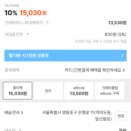
16,700
원
10
15,030
크레마머니 최대혜택가
13,530원
YES포인트
830원 (5%)
5만원 이상 구매 시 2천원 추가 적립
앱 다운 시 1천원 상품권
결제혜택
카드/간편결제 혜택을 확인하세요
종이책
eBook
크레마클럽
원서
15,030
원
13,500
원
eBook 구독
배송안내
서울특별시 영등포구 은행로 11(여의도동,
변경
일신빌딩)
배송비
무료