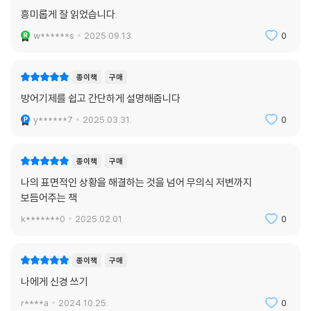
나를 사랑하기 위해 필요한 심리학
흥미롭게 잘 읽었습니다.
w******s
2025.09.13.
0
당신은 억울할 수도 있다. 기사만 없었다면 이런 문제를 겪지 않아도 됐을
것이고, 문제를 일으켜서 나를 지켜 달라고 한 적도 없을 것이다. 하지만 당
신을 지키는 방법이 조금 서툴 뿐이지 힘든 순간마다 당신을 지켜 준 존재
종이책
구매
가 바로 기사였다. 당신과 기사의 엇갈림을 바로 잡아야 비로소 당신이 겪
방어기제를 쉽고 간단하게 설명해줍니다
는 문제를 해결할 수 있다. 스스로를 더 사랑하고 더 나은 인생을 살아갈 수
y******7
2025.03.31.
0
있다. 그러기 위해서는 자기 자신에게 조금만 관심을 기울여 보면 된다. 자
신을 더 신경 써 주면 된다.
종이책
구매
이 책에는 방어 기제라는 심리학을 누구나 겪을 만한 일상 속 주제로 설명
나의 표면적인 상황을 해결하는 것을 넘어 무의식 저변까지
하고 있어 쉽게 이해할 수 있다. 각 장에는 당신이 기사를 인식하고, 이해하
보듬어주는 책
고, 대화하는 과정과 방법들이 담겨 있다. 그뿐만 아니라 당신이 기사에 대
k*******0
2025.02.01.
0
한 이미지를 스스로 생각하고, 존재의 의미를 찾아갈 수 있도록 삽화까지
수록되어 있다. 당신이 그토록 원했던 문제 해결에 한 발짝 나아갈 수 있도
록, 더 밝은 미래를 그려나갈 수 있도록, 타인이 아닌 당신을 더 신경 써 줄
종이책
구매
수 있도록 도와줄 것이다.
나에게 신경 쓰기
r****a
2024.10.25.
0
이 책을 읽고 나면 무엇보다 우리는 나를 더 사랑하게 될 것이다. 그동안 우