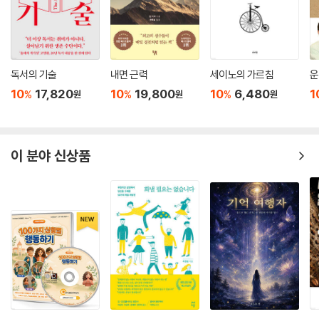
독서의 기술
내면 근력
세이노의 가르침
운
10
17,820
10
19,800
10
6,480
1
%
%
%
원
원
원
이 분야 신상품