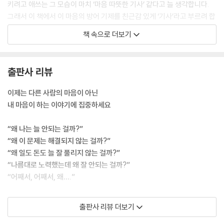
키려고 애쓰는 그 모습이 마치 ‘마음 따뜻한 기사’ 같다고 늘 생각합니다.
그래서 이 책에서 이 마음의 방어 기제를 친근감 있게 ‘기사’라고 부르려 합
마무리하며 세상에서 가장 신경 써야 할 사람은 바로 나 자신이다
니다.
책 속으로 더보기
--- p.30, 「나의 무의식 속은 온통 나뿐이다」 중에서
기사의 목적은 손실을 회피하는 데 있습니다. 그런데 그 손실이란 대체 무
출판사 리뷰
엇을 말하는 걸까요? 저는 임상 심리 요법이나 영양 요법을 통해 다양한 클
라이언트를 만나며 모든 문제의 배경에 숨겨진 이점의 공통점은 단 하나임
이제는 다른 사람의 마음이 아닌
을 깨달았습니다. 바로 ‘내가 더는 상처받지 않게 나를 지킬 수 있다’는 점
내 마음이 하는 이야기에 집중하세요
입니다. 즉 ‘상처받는 손실’을 회피하는 것입니다.
--- p.51, 「이 모든 일은 상처받지 않기 위한 선택」 중에서
“왜 나는 늘 안되는 걸까?”
“왜 이 문제는 해결되지 않는 걸까?”
해외여행도 마찬가지입니다. 해외여행을 자주 가지 않는 사람에게 일상에
“왜 일도 돈도 늘 잘 풀리지 않는 걸까?”
서 벗어나는 것은 조금 무서운 일입니다. 용기와 에너지도 필요하고 실행
“나름대로 노력했는데 왜 잘 안되는 걸까?”
과정에서 문제가 발생할지도 모릅니다. 그래서 상처를 받을 바에는 ‘언젠
“어째서, 어째서, 왜….”
간 가자’ 정도로 내버려두는 편이 상처도 받지 않고 성가시지도 않고 스트
레스에서 벗어날 수 있는 것입니다.
어째서 우리의 고민은 끝이 없는 걸까? 우리는 많은 문제로 괴로워하고 불
출판사 리뷰 더보기
--- p.61, 「좋은 핑계는 그럴싸한 명분이 된다」 중에서
안해하며 스스로를 자책하고 있다. 어떤 문제든 하루빨리 해결하여 당신이