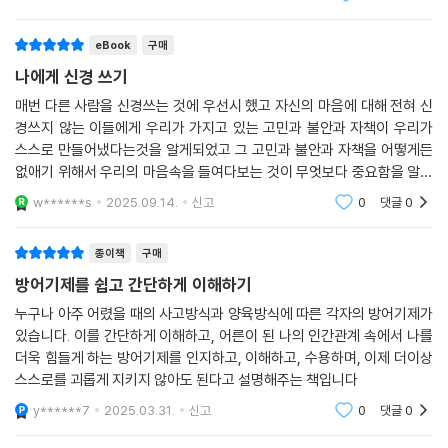
니다.
절 경험으로 생긴 부모에 대한 응어리가 원인인 경우도 있다. 정리 정돈을
--- p.102, 「피하려고만 하면 지금 문제를 해결할 수 없다」 중에서
하는 행위가 부모에게 굴복해 자유를 뺏기는 것이라는 생각이 무의식적으
eBook
구매
로 정리하는 행위를 부정해 버리는 것이다.
나에게 신경 쓰기
저는 그렇게 생각합니다. 문제를 해결한다는 것은 문제를 제거하는 것도,
지워서 없애는 것도 아닙니다. 문제를 해결한다는 것은 문제를 이해하고
매번 다른 사람을 신경쓰는 것에 우선시 했고 자신의 마음에 대해 전혀 신
# 시간에 쫓기는 사람
경쓰지 않는 이들에게 우리가 가지고 있는 고민과 불안과 자책이 우리가
문제와 손을 잡는 것입니다. 문제가 생기는 진정한 이유를 알고, 문제를 일
스스로 만들어냈다는것을 알게되었고 그 고민과 불안과 자책을 어떻게든
으켜 당신을 지켜 온 기사를 이해하고, 손을 잡고 함께 걸어가는 것입니다.
“바쁘면 불안감이나 초조함, 스트레스를 느끼지 않아도 돼서 좋아요.”
없애기 위해서 우리의 마음속을 들여다보는 것이 무엇보다 중요함을 알게
당신은 계속 혼자가 아니었던 것입니다. 서툴지만 당신을 지키기 위해 필
“시간 여유가 생기면 쓸데없는 생각이 들어서 침울해져요.”
되었습니다. 그저 남을 우선시하기 보다 나자신을 먼저 생각하고 내가 진
사적으로 노력해 온 또 하나의 당신, 기사가 늘 곁에 있어 주었던 것입니다.
w******s
2025.09.14.
신고
0
댓글
0
짜 원하는것이 무엇
그것을 깨달아야 합니다.
시간이 부족하다고 말하는 사람들은 사실 시간에 쫓기는 것이 더 편하다고
--- p.190, 「인생은 자신에게 신경 쓰는 사람의 편입니다」 중에서
종이책
구매
생각하고 있다. 이러한 생각에는 유소년기부터 무언가를 해냈을 때만 칭찬
을 듣고 아무것도 하지 않는 상태로 있으면 비난을 받았던 경험이 원인인
방어기제를 쉽고 간단하게 이해하기
당신의 고민이 얼마나 깊든 바로 지금부터 바꿔 나갈 수 있습니다. 괜찮습
경우가 있다.
누구나 아주 어렸을 때의 사고방식과 양육방식에 따른 각자의 방어기제가
니다. 반드시 마음 깊이 행복을 느끼고, 차분하고 누그러진 마음과 몸으로
있습니다. 이를 간단하게 이해하고, 어른이 된 나의 인간관계 속에서 나를
온화하게 살아갈 수 있게 됩니다. 나다운, 내가 원하는 인생을 살 수 있습니
“시간이 생겨 버리면 하고 싶은 일에 몰두할 수 있어요.”
더욱 힘들게 하는 방어기제를 인지하고, 이해하고, 수용하며, 이제 더이상
다. 그 점을 잊지 말아 주세요.
스스로를 괴롭게 지키지 않아도 된다고 설명해주는 책입니다
--- p.193, 「인생은 자신에게 신경 쓰는 사람의 편입니다」 중에서
이 상황을 두려워하는 사람도 있다. 시간적 여유가 많을수록 꼭 실현하고
y******7
2025.03.31.
신고
0
댓글
0
싶은 목표, 이루고 싶은 꿈을 위한 도전을 할 수 있다. 하지만 막상 도전의