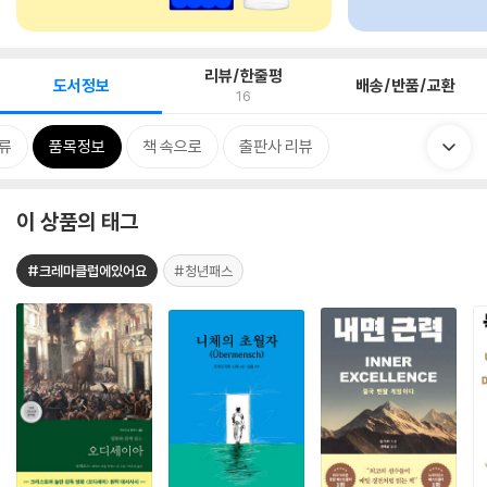
리뷰/한줄평
도서정보
배송/반품/교환
16
류
품목정보
책 속으로
출판사 리뷰
이 상품의 태그
#크레마클럽에있어요
#청년패스