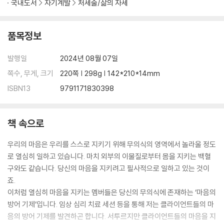
국내도서
자기계발
처세술/삶의 자세
내 마음에 이름을 붙인다면?
- 기사에게 꼭 물어야 할 세 가지
내가 벌써 어른이 되었구나
품목정보
- 그래도 기사는 여전히 내 곁에 있다
모든 문제에는 의미가 있다
발행일
2024년 08월 07일
- 문제는 없애는 것이 아니라 해결하는 것
쪽수, 무게, 크기
220쪽 | 298g | 142*210*14mm
나를 만나기 위한 7단계
ISBN13
9791171830398
- 변화는 내가 나를 믿을 때 일어난다
무조건 참는 사람과의 대화
알아차리기만 해도 절반은 해결된다
책 속으로
- 내 마음이 하는 이야기에 귀 기울일 때
꿈을 미루는 사람과의 대화
우리의 마음은 우리를 스스로 지키기 위해 무의식의 영역에서 놀라울 정도
내가 가장 약할 때가 가장 크게 성장할 기회다
로 열심히 일하고 있습니다. 마치 외부의 이물질로부터 몸을 지키는 백혈
- 기사의 존재를 알고 바뀌기 시작한 인생
구와도 같습니다. 당신의 마음을 지키려고 필사적으로 일하고 있는 것이
저마다 자신의 인생을 열심히 살아간다
죠.
- 늘 당신 곁에 있었던 기사
이처럼 열심히 마음을 지키는 멤버들은 당신의 무의식에 존재하는 ‘마음의
인생은 자신에게 신경 쓰는 사람의 편이다
방어 기제’입니다. 임상 심리 치료 세션 등을 통해 저는 클라이언트들의 마
- 내가 나의 손을 잡아 주기
음의 방어 기제를 발견하곤 합니다. 서투르지만 클라이언트들의 마음을 지
나에게 신경 쓰는 연습