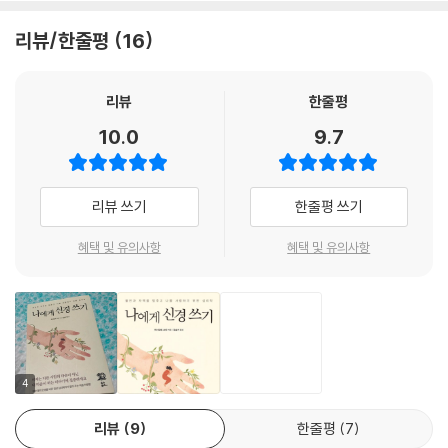
바라는 모습이 되기를 간절히 바라고 있다. 하지만 문제가 해결되기는커녕
인지가 왜곡되는 이유 중 하나는 마음을 지키기 위함입니다. 필요 이상으
나를 더 괴롭게만 만든다. 우리는 문제의 원인을 찾고 싶지만, ‘어째서’라는
리뷰/한줄평
16
로 스스로가 불안해지도록 해석함으로써 미래에 일어날지도 모르는 안 좋
의문만 가득해지고 반복되는 문제들에 점점 지쳐 간다.
을 일에 대비해 상처받지 않고 몸을 지킬 수 있다고도 말할 수 있습니다. 예
를 들어 ‘다른 사람에게 미움 받을지도 모른다’고 경계하는 것이 상대방에
그러나 이 문제들의 원인은 생각보다 간단하다. 스스로를 지키기 위해서
리뷰
한줄평
게 마음을 열어서 미움받았다고 느끼는 것보다 충격이 적고 그나마 더 나
다. 우리 마음속 깊은 곳에는 당신도 몰랐던 존재가 있다. 바로 방어 기제이
10.0
9.7
은 것입니다.
다. 이 책에서는 방어 기제를 당신을 지켜 주는 의미에서 ‘기사’라고 부른
--- p.70, 「내가 살아온 방식을 인정하라」 중에서
다. 이 기사는 당신을 외부의 상처로부터 필사적으로 지키기 위해 당신을
괴롭게 만드는 문제들을 일으킨다. 당신이 안고 있는 문제의 대부분은 기
리뷰 쓰기
한줄평 쓰기
기사가 탄생하는 시기는 대부분 유소년기, 즉 어렸을 때입니다. 성인이 되
사의 활약으로 인한 마음의 방어 반응 때문에 일어나는 것이다.
고 나서 탄생하는 기사도 있지만, 대부분은 유소년기에 탄생한 기사와 관
혜택 및 유의사항
혜택 및 유의사항
련이 있습니다. 많은 기사는 유소년기에 당신의 마음을 지키기 위해 탄생
유튜브 구독자 19만 명을 보유한 공인 심리상담자이자, 『나에게 신경 쓰
합니다.
기』 저자인 하시모토 쇼타는 어린 시절 가족 문제로 고통받고 동일본대지
기사가 탄생하는 계기는 ‘어리지만 스스로 어떻게든 해결할 수밖에 없었던
진 이후 트라우마로 인한 고통도 심했다. 그러던 중 심리 요법, 영양 요법,
경험’을 했을 때입니다. 특히 어렸을 적 다음과 같은 상황에 놓이면 기사들
음악 요법을 통해 괴로웠던 인생과 마음을 회복하고 다스리며 트라우마를
이 많이 탄생합니다.
이겨 낸 경험을 한다. 공인 심리상담사로 활동하는 그의 목표는 단 하나다.
--- p.79, 「어린아이 스스로 자신을 지키는 법」 중에서
바로 클라이언트의 자립이다. 여러 문제로 고통받고 있는 사람들에게 저자
4
는 우리 내면에 있는 존재를 알려 주고 스스로 마음과 소통할 수 있는 방법
하지만 부모를 비롯한 타자에 대한 원망과 분노로 범벅된 채로 당신의 인
리뷰
9
한줄평
7
을 설명한다.