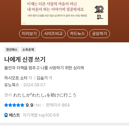
미리보기
사이즈비교
카드뉴스
공유하기
청년패스
소득공제
나에게 신경 쓰기
불안과 자책을 멈추고 나를 사랑하기 위한 심리학
하시모토 쇼타
저
김슬기
역
유노북스
2024.08.07.
원서
わたしが「わたし」を助けに行こう
9.9
판매지수
864
16
베스트
자기계발 top100 6주