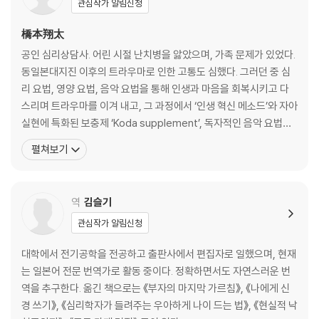
관심작가 알림신청
- 시간에 쫓기는 상태가 편한 사람의 심리
좋은 핑계는 그럴싸한 명분이 된다
橋本翔太
- 하고 싶지만 하지 못하는 사람의 심리
공인 심리상담사. 어린 시절 난치병을 앓았으며, 가족 문제가 있었다.
상처는 덮으려 하고 부정적 감정은 억누르려 한다
동일본대지진 이후의 트라우마로 인한 고통도 심했다. 그러던 중 심
- 부자가 되고 싶지만 돈이 안 모이는 사람의 심리
리 요법, 영양 요법, 음악 요법을 통해 인생과 마음을 회복시키고 다
내가 살아온 방식을 인정하라
스리며 트라우마를 이겨 내고, 그 과정에서 ‘인생 혁신 메소드’와 자아
- 사소한 일도 극단적으로 생각하는 사람의 심리
실현에 특화된 보충제 ‘Koda supplement’, 독자적인 음악 요법인
나에게 신경 쓰는 연습
‘피아노 테라피 시리즈’를 개발해 큰 반향을 불러일으켰다. 국립 사이
펼쳐보기
타마대학교에서 음악교육학을 전공하고 동 대학원에서 학교임상심
2장 타인을 위했던 마음을 자신에게 쓰세요
리학 석사 과정을 수료했다. 초·중·고등학교와 특별지원학교의 교원
_ 방어 기제의 작동 방식 이해하기
면허를 모두 취득해 시립 중고등학교에
역
김슬기
어린아이 스스로 자신을 지키는 법
관심작가 알림신청
- 나한테 신경 써 준 어른이 없었으니까
세상에 완벽한 어른은 없다
대학에서 전기공학을 전공하고 출판사에서 편집자로 일했으며, 현재
- 몸이 성장했다고 마음도 같이 성장한 것은 아니다
는 일본어 전문 번역가로 활동 중이다. 정확하면서도 자연스러운 번
누구나 마음속에 여러 명의 기사가 존재한다
역을 추구한다. 옮긴 책으로는 《부자의 마지막 가르침》, 《나에게 신
- 기사에게 나는 여전히 상처받은 어린아이
경 쓰기》, 《심리학자가 들려주는 우아하게 나이 드는 법》, 《현실적 낙