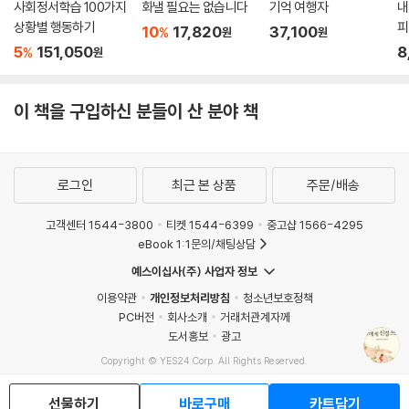
사회정서학습 100가지
화낼 필요는 없습니다
기억 여행자
내
상황별 행동하기
피
10
17,820
37,100
%
원
원
5
151,050
8
%
원
이 책을 구입하신 분들이 산 분야 책
로그인
최근 본 상품
주문/배송
고객센터 1544-3800
티켓 1544-6399
중고샵 1566-4295
eBook 1:1문의/채팅상담
예스이십사(주) 사업자 정보
이용약관
개인정보처리방침
청소년보호정책
PC버전
회사소개
거래처관계자께
도서홍보
광고
Copyright © YES24 Corp. All Rights Reserved.
MATOM14
선물하기
바로구매
카트담기