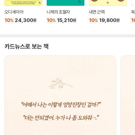
오디세이아
니체의 초월자
내면 근력
독
10
24,300
10
15,210
10
19,800
1
%
%
%
원
원
원
카드뉴스로 보는 책