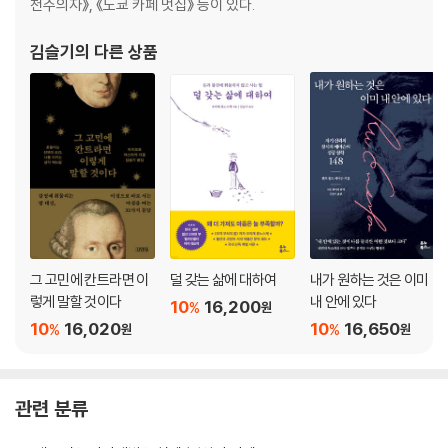
어린 기사에게 판단을 맡기면 생기는 일
천주의자》, 《도쿄 카페 멋집》 등이 있다.
- 마음은 잘잘못을 가릴 수 없다
김슬기
의 다른 상품
스스로도 이해할 수 없는 감정에 휩싸였던 이유
- 차라리 의욕을 잃어버리자는 판단
피하려고만 하면 지금 문제를 해결할 수 없다
- 내가 나를 미워하게 된 이유
소모적인 방법으로는 감정을 다스릴 수 없다
- 내 인생을 망치려는 나의 구원자
내 인생은 나의 것, 내 상처도 나의 것
- 내 상처에 약 발라 주기
나에게 신경 쓰는 연습
그 고민에 칸트라면 이
덜 갖는 삶에 대하여
내가 원하는 것은 이미
3장 인생은 자신에게 신경 쓰는 사람의 편입니다
렇게 말할 것이다
내 안에 있다
10
16,200
%
원
_ 마음의 방어 기제와 대화하기
10
16,020
10
16,650
%
%
원
원
이제 내가 나에게 신경 써야 할 때
- 나, 그동안 참 애쓰며 살았다
관련 분류
나를 만나러 가는 길
- 기사를 발견할 수 있는 몸과 마음의 상태