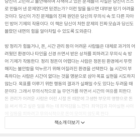
당신이 고민하고 불안해하며 자책하고 있는 문제들이 사실은 당신이 스스
로 만들어 낸 문제였다면 믿겠는가? 이런 말을 들으면 대부분 믿기 어려울
것이다. 당신이 가진 문제들의 진짜 원인은 당신의 무의식 속 또 다른 자아
인 방어 기제의 작용이다. 이 책은 당신이 처한 문제의 진짜 모습과 당신도
몰랐던 내면의 힘을 알아차릴 수 있도록 도와준다.
방 정리가 힘들거나, 돈, 시간 관리 등이 어려운 사람들은 대체로 과거의 어
려웠던 환경이나 타인을 신경 쓰면서 받은 상처를 피하려고 무의식 속 방
어 기제가 작동한다. 정리 정돈이 어렵다는 사람은 정돈된 환경에서 뚜렷
해지는 불안함을 억누르기 위해 어질러진 환경을 선택한다. 늘 시간이 부
족하다는 사람은 시간이 없다는 것을 명분으로 삼아 목표 실현을 시도하지
않는다. 목표를 이루기 위한 행동의 결과가 실패일 수도 있다는 두려움 때
문이다. 그래서 무의식적으로 늘 무언가를 하면서 시간의 여유를 피한다.
돈 관리가 어려운 사람은 어린 시절 돈 때문에 고생한 부모의 영향으로 돈
을 써서 하고 싶은 일을 하는 데 죄악감을 느낀다. 죄악감과 자아실현 사이
에 갈등을 피하려고 무의식적으로 돈이 모이지 않도록 한다.
책소개 더보기
문제에 처한 사람들을 만나 직접 이야기를 나눈 『나에게 신경 쓰기』의 저
자 하시모토 쇼타는 유튜브 구독자 약 19만 명을 보유하고 있는 일본 공인