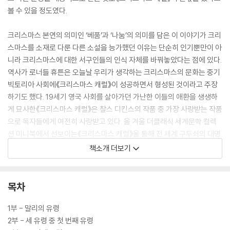
볼 수 있을 정도였다.
크리스마스 본연의 의미인 ‘베품’과 ‘나눔’의 의미를 담은 이 이야기가 크리
스마스를 소재로 다룬 다른 소설을 능가했던 이유는 단순히 인기뿐만이 아
니라 크리스마스에 대한 서구인들의 인식 자체를 바꿔놓았다는 점에 있다.
역사가 로너들 휴튼은 오늘날 우리가 생각하는 크리스마스의 문화는 중기
빅토리아 사회에《크리스마스 캐럴》이 성공하면서 형성된 것이라고 주장
하기도 했다. 19세기 영국 사회를 살아가던 가난한 이들의 애환을 생생하
게 묘사한《크리스마스 캐럴》은 찰스 디킨스의 작품 중 가장 사랑받는 작품
으로 독자들에게 여전히 사랑받고 있다. 올 겨울 더클래식 세계문학 컬렉
션 미니북에서 선보이는《크리스마스 캐럴》을 통해 전 세계 구두쇠의 대명
사인 스크루지 영감이 어떻게 따듯하고 아름다운 세상으로 나아가는지 살
책소개 더보기
펴보자.
목차
1부 - 말리의 유령
2부 - 세 유령 중 첫 번째 유령