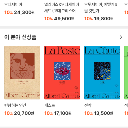
오디세이아
일리아스&오디세이아
오뒷세이아, 어떻게 읽
오
세트 (고대 그리스어 완
을 것인가
10
24,300
1
%
원
역본)
10
49,500
10
19,800
%
%
원
원
이 분야 신상품
반항하는 인간
페스트
전락
적
10
20,700
10
17,100
10
13,500
1
%
%
%
원
원
원