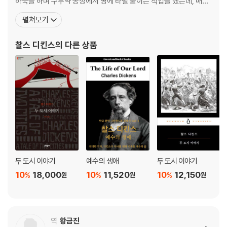
하숙을 하며 구두약 공장에서 병에 라벨 붙이는 작업을 했는데, 매일
10시간씩 일하며 주당 6실링을 받았던 이때의 혹독한 경험은 후일
펼쳐보기
여러 작품의 토대가 되었다. 집안 형편으로 결국 학교를 그만두고 속
기술을 배워 의회 기자로 일했으나 문학에 대한 꿈을 접지 않았고, 18
찰스 디킨스
의 다른 상품
33년 『먼슬리 매거진』에 첫 단편 「
두 도시 이야기
예수의 생애
두 도시 이야기
10
18,000
10
11,520
10
12,150
%
%
%
원
원
원
역
황금진