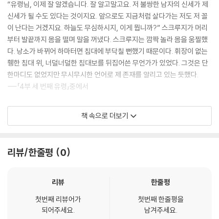
“유령님, 이제 잘 알겠습니다. 잘 알고말고요. 저 불쌍한 남자의 신세가 제
신세가 될 수도 있다는 것이지요. 앞으로도 지금처럼 살다가는 저도 저 꼴
이 난다는 거겠지요. 하늘도 무심하시지, 이게 뭡니까?” 스크루지가 머리
부터 발끝까지 몸을 떨며 말을 꺼냈다. 스크루지는 깜짝 놀라 몸을 움찔했
다. 낭소가 바뀌어 하마터면 침대에 부닥칠 뻔했기 때문이다. 휘장이 없는
휑한 침대 위, 너덜너덜한 침대보를 뒤집어쓴 무언가가 있었다. 그것은 단
한마디도 없었지만 무시무시한 언어로 제 존재를 알리고 있는 듯했다.
---「4부 세 번째 유령」중에서
스크루지는 스스로에게 약속한 것 이상을 베풀었다. 자신이 하겠다고 한
책 속으로 더보기
일은 물론이고 그 후로도 계속 좋은 일을 했다. 죽지 않은 꼬마 팀에게는 대
부가 되어주었다. 그 후에 스크루지는 오래된 이 도시뿐만 아니라 이 아름
다운 세상의 다른 오래된 도시, 작은 도시, 그보다 더 작은 도시에서도 좋은
리뷰/한줄평
0
친구, 좋은 주인, 좋은 인간으로 정평이 났다.
---「5부 마지막」중에서
리뷰
한줄평
첫번째 리뷰어가
첫번째 한줄평을
되어주세요.
남겨주세요.