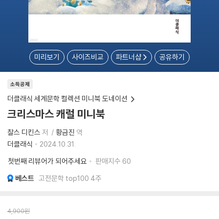
미리보기
사이즈비교
파트너샵
공유하기
소득공제
더클래식 세계문학 컬렉션 미니북 도네이션
크리스마스 캐럴 미니북
찰스 디킨스
저
황금진
역
더클래식
2024.10.31.
첫번째 리뷰어가 되어주세요
판매지수
60
베스트
고전문학 top100 4주
4,900
원