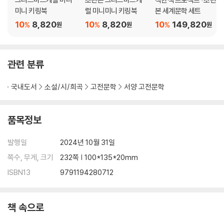
미니 키링북
럴 미니미니 키링북
본 세계문학 세트
10
8,820
10
8,820
10
149,820
%
%
%
원
원
원
관련 분류
국내도서
소설/시/희곡
고전문학
서양 고전문학
품목정보
발행일
2024년 10월 31일
쪽수, 무게, 크기
232쪽 | 100*135*20mm
ISBN13
9791194280712
책 속으로