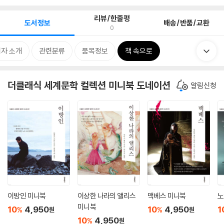
리뷰/한줄평
도서정보
배송/반품/교환
0
자 소개
관련분류
품목정보
책 속으로
더클래식 세계문학 컬렉션 미니북 도네이션
알림신청
이방인 미니북
이상한 나라의 앨리스
맥베스 미니북
노
미니북
10
4,950
10
4,950
1
%
%
원
원
10
4,950
%
원