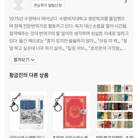
관심작가 알림신청
1975년 수원에서 태어났다. 숙명여자대학교 영문학과를 졸업했으
며 현재 전문번역가로 활동하고 있다. 독자 대신 손품을 팔아 시간을
절약해주는 것이 번역가의 할 일이라 생각하며 성실한 자세로 일하고
있다. 옮긴 책으로는 『혼자 있지만 쓸쓸하지 않아』, 『브링 미 백』, 『정
말 하고 싶은데 너무 하기 싫어』, 『킬링 이브』, 『호르몬의 거짓말』,
『아내 가뭄』, 『소녀는 왜 다섯 살 난 동생을 죽였을까』, 『런어웨이』,
펼쳐보기
『개와 영혼이 뒤바뀐 여자』, 『카네기 인간관계론』, 『과소유 증후군』,
『시간을 2배로 늘려 사는 비결』, 『프로젝트 매니지먼트』, 『기업을 키
황금진
의 다른 상품
우는 인사결정의 기술
크리스마스캐럴 미니
초판본 크리스마스캐
착한책 프로젝트 : 초판