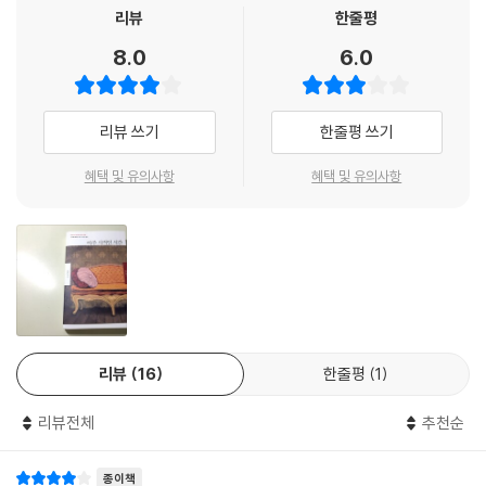
연극할 마음이 필요한가요, 연애하는 데?
리뷰
한줄평
8.0
6.0
노리코, 서른한 살. 남자 같은 짧은 머리에 여름이든 겨울이든 바지에 티셔
츠 차림. 화장도 안 하고 어딜 봐도 누가 봐도 그냥 ‘여자아이’ 같은 여자다.
이런 노리코 앞에 돈 많고 섹시하고 능력 있고 나이까지 어린 ‘고’라는 남자
리뷰 쓰기
한줄평 쓰기
가 나타난다. 좋아하는 그림을 그리며 소박하게 살아가던 노리코에게는 인
생의 판을 뒤집는 사건이 아닐 수 없다. 무엇보다 그가 초호화 맨션을 들이
혜택 및 유의사항
혜택 및 유의사항
대며 청혼을 했기 때문이다.
‘별것’ 있을 것 같던 노리코. 하지만 그녀도 지극히 평범한 여자이기에 그의
청혼을 기꺼이 받아들이며 상위 1%의 ‘상류층’이라는 무대에, ‘부잣집 사모
님’이라는 역할을 부여받고 화려하게 등장한다. 이렇게 노리코의 ‘결혼’이
라는 연극이 시작된다. 노리코는 모든 것이 풍족한 생활을 하며 살아간다.
적당히 파티도 하고 원하는 옷이며 액세서리, 차 등등 모든 걸 갖게 된다.
또한 남편 고도 그녀를 끔찍하게 사랑한다.
리뷰
16
한줄평
1
하지만 이러한 결혼생활이 3년간 지속되자, 노리코는 더 이상 흔들릴 게
없을 것 같던 자신의 마음이 점점 변하고 있다는 것을 깨닫기 시작한다.
리뷰전체
추천순
아주 사적인 시간을 찾아서
종이책