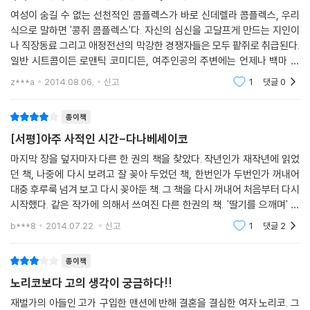
여성이 숨길 수 없는 선천적인 콤플렉스가 바로 신데렐라 콤플렉스, 우리
식으로 말하면 '콩쥐 콤플렉스'다. 자신의 심신을 고달프게 만드는 지인이
나 직장동료 그리고 애정전선의 막강한 경쟁자들은 모두 팥쥐로 취급된다.
일반 시트콤이든 로맨틱 코미디든, 여주인공의 주변에는 언제나 백마 탄
왕자님과 더불어 팥쥐들이 항상 대기중이다. 결혼 전, 여자는 누구나 자신
z***a
2014.08.06.
신고
1
댓글
0
이 신데렐라임을
종이책
[서평]아주 사적인 시간-다나베세이코
마지막 장을 덮자마자 다른 한 권의 책을 찾았다. 작년인가 재작년에 읽었
던 책, 나중에 다시 보려고 잘 꽂아 두었던 책, 한번인가 두번인가 꺼내어
대충 후루룩 넘겨 보고 다시 꽂아둔 책. 그 책을 다시 꺼내어 처음부터 다시
시작했다. 같은 작가에 의해서 쓰여진 다른 한권의 책. '딸기를 으깨며' 그
때 당시에 느꼈던 것과는 전혀 다른 느낌으로 책을 다시 읽었다. 왜 그때 당
b***8
2014.07.22.
신고
1
댓글
2
시에 '고
종이책
노리코보다 고의 생각이 궁금하다!!
재벌가의 아들인 고가 구입한 맨션에 반해 결혼을 결심한 여자 노리코. 그