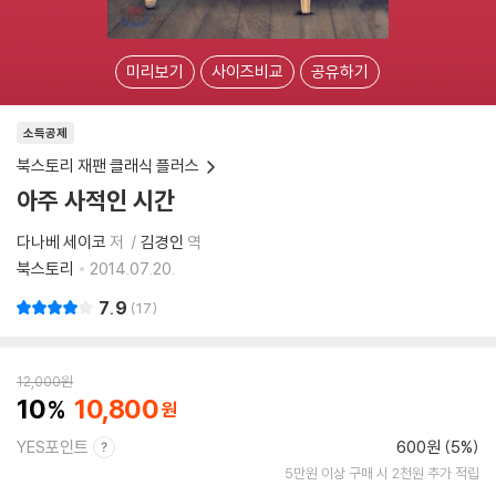
미리보기
사이즈비교
공유하기
소득공제
북스토리 재팬 클래식 플러스
아주 사적인 시간
다나베 세이코
저
김경인
역
북스토리
2014.07.20.
7.9
17
12,000
원
10
10,800
YES포인트
600원 (5%)
5만원 이상 구매 시 2천원 추가 적립