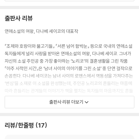
“뭐 화난 일 있으면 말해라. 들을 테니까.”
“나, 뭐랄까, 할 말을 잊어버린 것 같아. 요즘 들어 점점 쉭 하고 공기가 빠
출판사 리뷰
져버린 것처럼 기분이 이상해. 뭔가가 한꺼번에 변해버렸어.”
이번에는 고가 입을 다물고 말았다.
연애소설의 여왕, 다나베 세이코의 대표작
“저기. 뭣 때문일까? 왜일까? 갑자기 그래. 고짱한테도, 이상하게.”
나는 술기운을 빌리는 것은 비겁하다고 생각했지만, 그래도 지금이 아니면
『조제와 호랑이와 물고기들』 『서른 넘어 함박눈』 등으로 국내의 연애소설
도저히 말할 수 없으리란 걸 알고 있었다.
독자들에게 널리 사랑을 받아온 연애소설의 여왕, 다나베 세이코. 그녀가
“전과 똑같이 대할 수가 없어.”
자신의 소설 주인공 중 가장 좋아하는 ‘노리코’의 결혼생활을 그린 작품
말하다가─술기운 때문임이 분명하다─눈물을 흘리고 말았다.
『아주 사적인 시간』은 ‘남녀 사이의 이야기를 그린 소설’ 중 단연 걸작으로
--- p. 303
손꼽힌다. 다나베 세이코는 남녀 사이의 로맨스에서 역동성을 가져다주는
‘변심’을 소재로 이 소설을 완성했는데, 주인공 노리코의 흔들리는 마음에
따라 흔들리는 관계들의 이야기가 책을 펼치는 독자들의 마음까지도 흔들
어놓는다. 다나베 세이코의 인간관계에 대한 날카로운 통찰력과 때로는 아
출판사 리뷰 더보기
포리즘 같은 소설의 구절들은 이 작품을 빛바래지 않은 클래식의 위치에
올려놓기에 충분하다. 시대를 뛰어넘어 지금 우리들의 연애와 그 결혼생활
을 꼬집는 듯, 그녀의 능청스럽고도 태연한 문체는 ‘아주 사적인 시간’ 속으
리뷰/한줄평
17
로 안내한다.