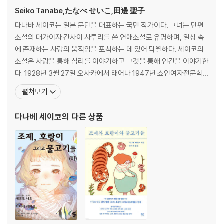
Seiko Tanabe,たなべ せいこ,田邊 聖子
다나바 세이코는 일본 문단을 대표하는 국민 작가이다. 그녀는 단편
소설의 대가이자 간사이 사투리를 쓴 연애소설로 유명하며, 일상 속
에 존재하는 사랑의 움직임을 포착하는 데 있어 탁월하다. 세이코의
소설은 사랑을 통해 심리를 이야기하고 그것을 통해 인간을 이야기한
다. 1928년 3월 27일 오사카에서 태어나 1947년 쇼인여자전문학
교 국문학과를 졸업했다. 오사카를 근거지로 하는 문학 동인에 참가
펼쳐보기
해 습작을 발표했으며 라디오 드라마 작가로도 일했다. 1958년 『꽃
사냥(花狩)』을 출간하면서 본격적인 활동을 시작했다. 1964년 「감
다나베 세이코
의 다른 상품
상 여행(感傷旅行)」으로 제50회 아쿠타가와상을