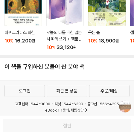
히포크라테스 회한
오늘의 나를 위한 일본
웃는 숲
첼
시 따라 쓰기 + 첼로 켜
10
16,200
10
18,900
1
%
%
원
원
는 고슈 세트
10
33,120
%
원
이 책을 구입하신 분들이 산 분야 책
로그인
최근 본 상품
주문/배송
고객센터 1544-3800
티켓 1544-6399
중고샵 1566-4295
eBook 1:1문의/채팅상담
예스이십사(주) 사업자 정보
절판
이용약관
개인정보처리방침
청소년보호정책
PC버전
회사소개
거래처관계자께