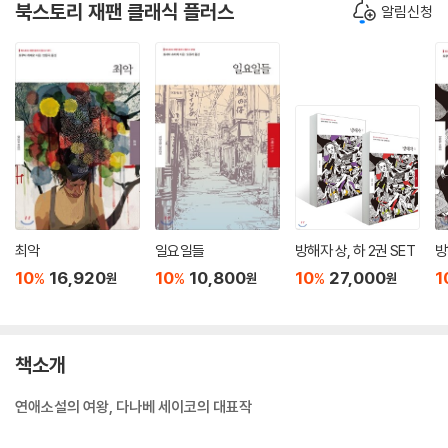
북스토리 재팬 클래식 플러스
알림신청
최악
일요일들
방해자 상, 하 2권 SET
방
10
16,920
10
10,800
10
27,000
1
%
%
%
원
원
원
책소개
연애소설의 여왕, 다나베 세이코의 대표작