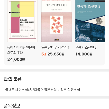
동아시아 재난인문학
일본 근대 명시 선집 1
원폭과 조선인 2
으로의 초대
5
25,650
14,000
%
원
원
24,000
원
관련 분류
국내도서
소설/시/희곡
일본소설
일본 장편소설
품목정보