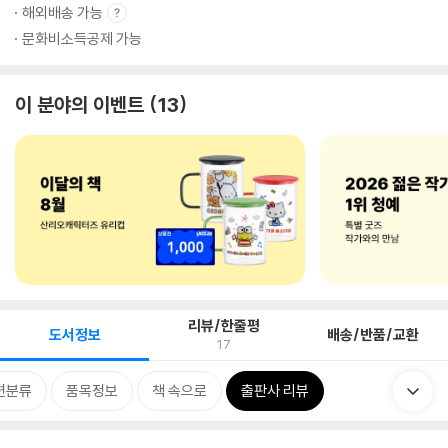
해외배송 가능
문화비소득공제 가능
이 분야의 이벤트
13
리뷰/한줄평
도서정보
배송/반품/교환
17
련분류
품목정보
책 속으로
출판사 리뷰