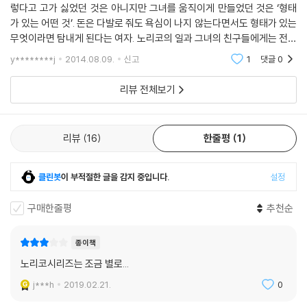
렇다고 고가 싫었던 것은 아니지만 그녀를 움직이게 만들었던 것은 ‘형태
가 있는 어떤 것’. 돈은 다발로 줘도 욕심이 나지 않는다면서도 형태가 있는
무엇이라면 탐내게 된다는 여자. 노리코의 일과 그녀의 친구들에게는 전혀
관심이 없으면서도 오직 ‘노리코’라는 존재에 반해 끈질기게 결혼을 졸랐
y********j
2014.08.09.
신고
1
댓글
0
던 고와
리뷰 전체보기
리뷰
16
한줄평
1
클린봇
이 부적절한 글을 감지 중입니다.
설정
구매한줄평
추천순
종이책
노리코시리즈는 조금 별로...
j***h
2019.02.21.
0