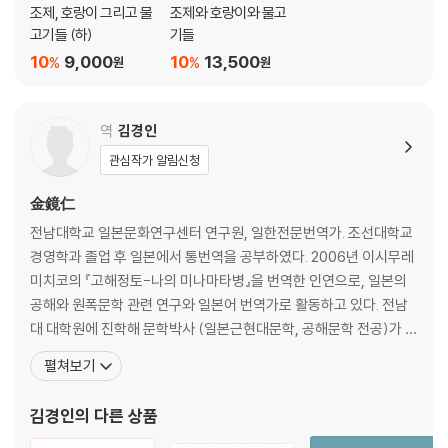
조제, 호랑이 그리고 물
조제와 호랑이와 물고
고기들 (하)
기들
10
9,000
10
13,500
%
%
원
원
역
김경인
관심작가 알림신청
金鏡仁
전남대학교 일본문화연구센터 연구원, 일한전문번역가. 조선대학교
경영학과 졸업 후 일본에서 통번역을 공부하였다. 2006년 이시무레
미치코의 『고해정토-나의 미나마타병』을 번역한 인연으로, 일본의
공해와 원폭문학 관련 연구와 일본어 번역가로 활동하고 있다. 전남
대 대학원에 진학해 문학박사 (일본근현대문학, 공해문학 전공)가 되
었다. 주요 번역으로는 『즐거운 불편』『돼지가 있는 교실』『애니미즘
펼쳐보기
이라는 희망』 『에콜로지와 평화의 교차점』『엔데의 유언』『아주 사적
인 시간』등이 있고,「이시무레 미치코 문학에 그려진 한-『고해정토』
김경인
의 다른 상품
를 중심으로」「이시무레 미치코의〈국화와 나가사키〉를 통해