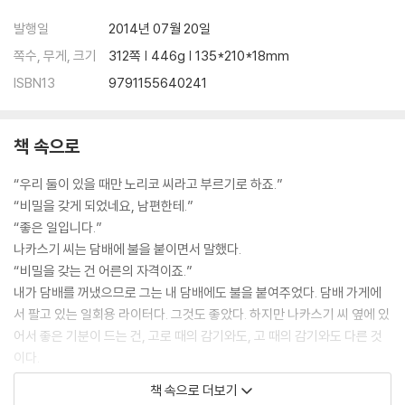
발행일
2014년 07월 20일
쪽수, 무게, 크기
312쪽 | 446g | 135*210*18mm
ISBN13
9791155640241
책 속으로
“우리 둘이 있을 때만 노리코 씨라고 부르기로 하죠.”
“비밀을 갖게 되었네요, 남편한테.”
“좋은 일입니다.”
나카스기 씨는 담배에 불을 붙이면서 말했다.
“비밀을 갖는 건 어른의 자격이죠.”
내가 담배를 꺼냈으므로 그는 내 담배에도 불을 붙여주었다. 담배 가게에
서 팔고 있는 일회용 라이터다. 그것도 좋았다. 하지만 나카스기 씨 옆에 있
어서 좋은 기분이 드는 건, 고로 때의 감기와도, 고 때의 감기와도 다른 것
이다.
--- p. 101
책 속으로 더보기