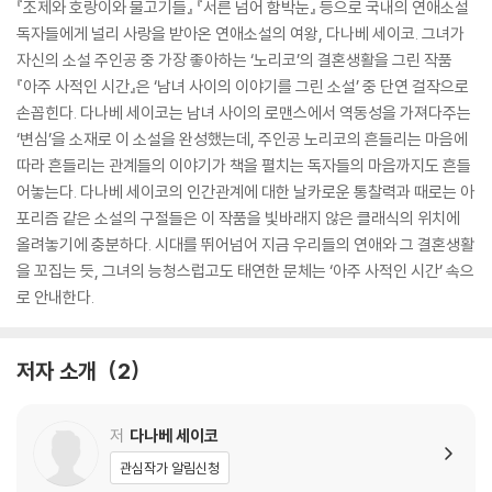
『조제와 호랑이와 물고기들』 『서른 넘어 함박눈』 등으로 국내의 연애소설
독자들에게 널리 사랑을 받아온 연애소설의 여왕, 다나베 세이코. 그녀가
자신의 소설 주인공 중 가장 좋아하는 ‘노리코’의 결혼생활을 그린 작품
『아주 사적인 시간』은 ‘남녀 사이의 이야기를 그린 소설’ 중 단연 걸작으로
손꼽힌다. 다나베 세이코는 남녀 사이의 로맨스에서 역동성을 가져다주는
‘변심’을 소재로 이 소설을 완성했는데, 주인공 노리코의 흔들리는 마음에
따라 흔들리는 관계들의 이야기가 책을 펼치는 독자들의 마음까지도 흔들
어놓는다. 다나베 세이코의 인간관계에 대한 날카로운 통찰력과 때로는 아
포리즘 같은 소설의 구절들은 이 작품을 빛바래지 않은 클래식의 위치에
올려놓기에 충분하다. 시대를 뛰어넘어 지금 우리들의 연애와 그 결혼생활
을 꼬집는 듯, 그녀의 능청스럽고도 태연한 문체는 ‘아주 사적인 시간’ 속으
로 안내한다.
저자 소개
2
저
다나베 세이코
관심작가 알림신청