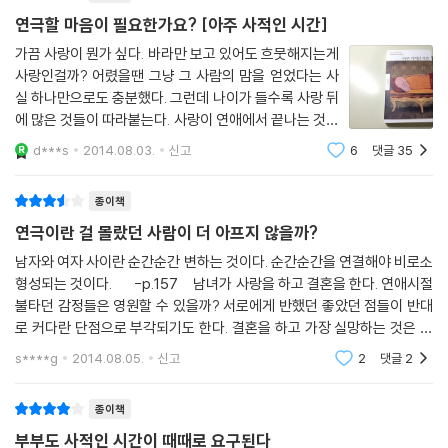
이 소설은 제목 그대로 주인공인 노리코가 자기만의 ‘아주 사적인 시간’을
연극할 마음이 필요한가요? [아주 사적인 시간]
찾아 나서는 이야기라고도 할 수 있다. 물론 그 모험은 겉으로 드러나는 것
가끔 사랑이 뭔가 싶다. 바라만 보고 있어도 흐뭇해지는게
이 아닌, 마음속에서 일어나는 것이다. 결혼과 동시에 상류층에 발을 디딘
사랑인걸까? 어렸을땐 그냥 그 사람의 맘을 얻었다는 사
노리코는 금방 사치스런 생활에 익숙해진다. 모든 일상이 평온한 듯하며
실 하나만으로도 충분했다. 그런데 나이가 들수록 사랑 뒤
완벽한 결혼생활인 듯하다. 하지만 보이는 것이 전부가 아니다. 시간이 지
에 많은 것들이 따라붙는다. 사랑이 연애에서 끝나는 것이
날수록 노리코의 마음은 변하기 시작한다. 그리고 과거를 돌아보며 자신의
아닌 결혼이라는 생활과 맞닿으면서부터 그런것같다. 그
d***s
2014.08.03.
신고
6
댓글
35
래서 가끔, 드라마 속 주인공을 꿈꿔보기도 한다. 드라마
옛 남자와의 관계가 어떻게 변해갔는지 생각하게 된다. 한때 자신이 사랑
에는 우연으로 엮어진 어마어마한
했던 남자가 친구의 남편이 되어 아기를 안고 있는 모습을 보며 그저 ‘아저
종이책
씨’라는 생각만 들고, 결혼 후 짜릿한 사랑을 했던 남자는 이제, 중후한 ‘중
연극이란 걸 몰랐던 사람이 더 아프지 않을까?
년남자’일 뿐 그 이상도 이하도 아닌 것이다.
이러한 노리코의 ‘변심’은 남편 고와의 관계에 변화를 낳고, 그녀의 결혼생
남자와 여자 사이란 순간순간 변하는 것이다. 순간순간을 연결해야 비로소
형성되는 것이다. -p.157 남녀가 사랑을 하고 결혼을 한다. 연애시절
활을 조금씩 뒤틀린다. 노리코는 고와 ‘부부관계’라는 연극을 즐겁게 연기
불타던 감정들은 영원할 수 있을까? 서로에게 반했던 좋았던 점들이 반대
했지만, 결국 계속되는 연기에 지치고 만다. 그리고 자신에게 진정으로 필
로 커다란 단점으로 부각되기도 한다. 결혼을 하고 가장 실망하는 것은 큰
요한 것은 연기할 필요 없이 자기 자신으로 있을 수 있는 ‘아주 사적인 시
것이 아닌 아주 사소한 것들이라고 했다. 어떤 교수님이 그런 말을 한
간’임을 깨닫게 된다. 다나베 세이코는 노리코의 이러한 변심을 통해 마음
s****g
2014.08.05.
신고
2
댓글
2
속에서 일어나는 이러한 조용한 변화가 실은 세상에서 가장 파란만장한 것
일 수도 있다는 것을 보여준다.
종이책
부부도 사적인 시간이 때때로 요구된다