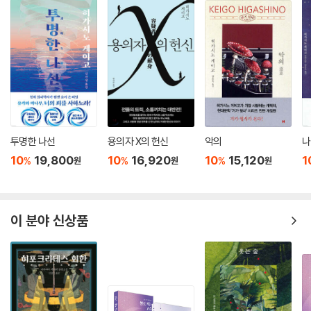
투명한 나선
용의자 X의 헌신
악의
나
10
19,800
10
16,920
10
15,120
1
%
%
%
원
원
원
이 분야 신상품