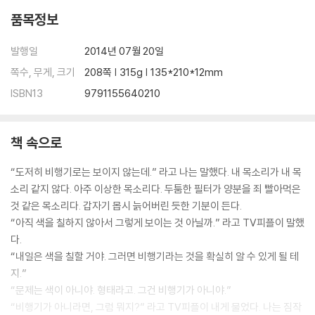
품목정보
발행일
2014년 07월 20일
쪽수, 무게, 크기
208쪽 | 315g | 135*210*12mm
ISBN13
9791155640210
책 속으로
“도저히 비행기로는 보이지 않는데.” 라고 나는 말했다. 내 목소리가 내 목
소리 같지 않다. 아주 이상한 목소리다. 두툼한 필터가 양분을 죄 빨아먹은
것 같은 목소리다. 갑자기 몹시 늙어버린 듯한 기분이 든다.
“아직 색을 칠하지 않아서 그렇게 보이는 것 아닐까.” 라고 TV피플이 말했
다.
“내일은 색을 칠할 거야. 그러면 비행기라는 것을 확실히 알 수 있게 될 테
지.”
“문제는 색이 아니야. 형태라고. 그건 비행기가 아니야.”
“비행기가 아니라면, 그럼 뭐지?” 라고 TV피플이 내게 물었다. 나는 짐작