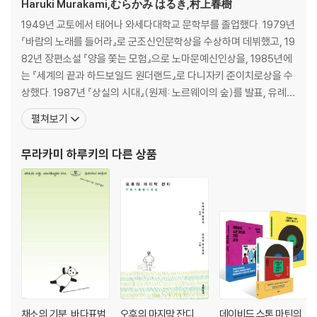
Haruki Murakami,むらかみ はるき,村上春樹
1949년 교토에서 태어나 와세다대학교 문학부를 졸업했다. 1979년
『바람의 노래를 들어라』로 군조신인문학상을 수상하며 데뷔했고, 19
82년 장편소설 『양을 쫓는 모험』으로 노마문예신인상을, 1985년에
는 『세계의 끝과 하드보일드 원더랜드』로 다니자키 준이치로상을 수
상했다. 1987년 『상실의 시대』(원제: 노르웨이의 숲)를 발표, 유례없
는 베스트셀러 선풍과 함께 하루키 신드롬을 일으키며 세계적인 작가
펼쳐보기
로 떠올랐다. 1994년 『태엽 감는 새』로 요미우리문학상을 수상했고,
2005년 『해변의 카프카』가 아시아 작가의 작품으로는 드물게 뉴욕
무라카미 하루키
의 다른 상품
타임스 ‘올해의 책’에 선정되었다. 그 밖
채소의 기분, 바다표범
오후의 마지막 잔디
데이비드 스톤 마틴의