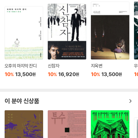
오후의 마지막 잔디
신참자
지옥변
우
10
13,500
10
16,920
10
13,500
1
%
%
%
원
원
원
이 분야 신상품