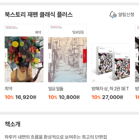
북스토리 재팬 클래식 플러스
알림신청
최악
일요일들
방해자 상, 하 2권 SET
방
10
16,920
10
10,800
10
27,000
1
%
%
%
원
원
원
책소개
하루키 내면의 흐름을 환상적으로 보여주는 최고의 단편집