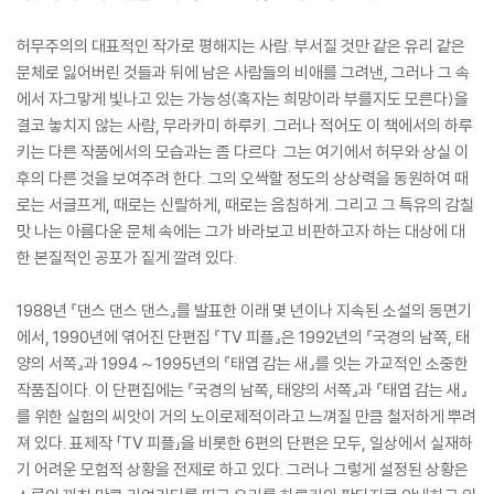
허무주의의 대표적인 작가로 평해지는 사람. 부서질 것만 같은 유리 같은
문체로 잃어버린 것들과 뒤에 남은 사람들의 비애를 그려낸, 그러나 그 속
에서 자그맣게 빛나고 있는 가능성(혹자는 희망이라 부를지도 모른다)을
결코 놓치지 않는 사람, 무라카미 하루키. 그러나 적어도 이 책에서의 하루
키는 다른 작품에서의 모습과는 좀 다르다. 그는 여기에서 허무와 상실 이
후의 다른 것을 보여주려 한다. 그의 오싹할 정도의 상상력을 동원하여 때
로는 서글프게, 때로는 신랄하게, 때로는 음침하게. 그리고 그 특유의 감칠
맛 나는 아름다운 문체 속에는 그가 바라보고 비판하고자 하는 대상에 대
한 본질적인 공포가 짙게 깔려 있다.
1988년 『댄스 댄스 댄스』를 발표한 이래 몇 년이나 지속된 소설의 동면기
에서, 1990년에 엮어진 단편집 『TV 피플』은 1992년의 『국경의 남쪽, 태
양의 서쪽』과 1994～1995년의 『태엽 감는 새』를 잇는 가교적인 소중한
작품집이다. 이 단편집에는 『국경의 남쪽, 태양의 서쪽』과 『태엽 감는 새』
를 위한 실험의 씨앗이 거의 노이로제적이라고 느껴질 만큼 철저하게 뿌려
져 있다. 표제작 「TV 피플」을 비롯한 6편의 단편은 모두, 일상에서 실재하
기 어려운 모험적 상황을 전제로 하고 있다. 그러나 그렇게 설정된 상황은