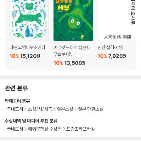
나는 고양이로소이다
아무것도 하기 싫은 나
인간 실격·사양
무늘보 메부
10
15,120
10
7,920
%
%
원
원
10
13,500
%
원
관련 분류
카테고리 분류
국내도서
소설/시/희곡
일본소설
일본 단편소설
수상내역 및 미디어 추천 분류
국내도서
해외문학상 수상작
프란츠카프카상