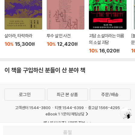
살아라, 타락하라
투수 살인 사건
괴담 소설이라는 이름
[
의 소설 괴담
문
10
15,300
10
12,420
%
%
원
원
폭
10
16,020
1
%
원
깊
왔
이 책을 구입하신 분들이 산 분야 책
로그인
최근 본 상품
주문/배송
고객센터 1544-3800
티켓 1544-6399
중고샵 1566-4295
eBook 1:1문의/채팅상담
예스이십사(주) 사업자 정보
이용약관
개인정보처리방침
품절
청소년보호정책