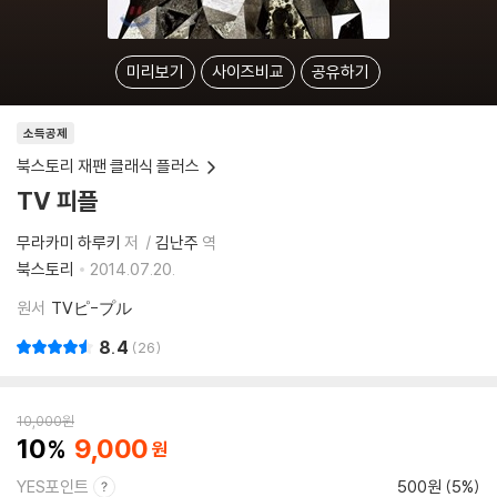
미리보기
사이즈비교
공유하기
소득공제
북스토리 재팬 클래식 플러스
TV 피플
무라카미 하루키
저
김난주
역
북스토리
2014.07.20.
원서
TVピ-プル
8.4
26
10,000
원
10
9,000
YES포인트
500원 (5%)