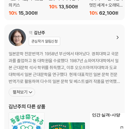
의 키스
멋진 세계 + 오래되고
10
13,500
%
원
멋진 클래식 레코드 1,2
10
15,300
10
62,100
%
%
원
원
세트
역
김난주
관심작가 알림신청
일본문학 전문번역가. 1958년 부산에서 태어났다. 경희대학교 국문
과를 졸업하고 동 대학원을 수료했다. 1987년 쇼와여자대학에서 일
본 근대문학 석사 학위를 취득했고, 이후 오오쓰마여자대학과 도쿄
대학에서 일본 근대문학을 연구했다. 현재 대표적인 일본 문학 전문
번역가로 활동하며 다수의 일본 문학 및 베스트셀러 작품을 번역했
다. 옮긴 책으로 『퍼스트 러브』, 『바다로 향하는 물고기들』, 『냉정과
펼쳐보기
열정 사이 Rosso』, 『나는 고양이로소이다』, 『여름의 재단』, 『반짝반
짝 빛나는』, 『낙하하는 저녁』, 『홀리 가든』, 『좌안 1·2』, 『제비꽃 설탕
김난주
의 다른 상품
절임』, 『소란한 보통