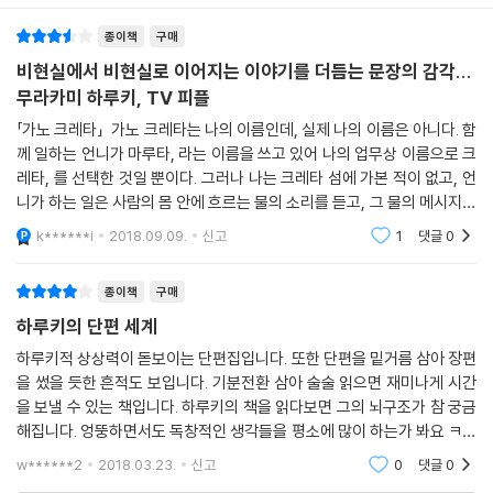
고, 시라도 읽듯, 혼잣말을 하고 있었던 것이다.
다.
다 쓰고 나자, 여자는 테이블 너머로 그 메모용지를 내밀었다. 그는 그것을
종이책
구매
받아들었다.
불쑥 일상 속에 꿈처럼 예기치 않은 비일상이 파고들 때 판타지가 시작된
비현실에서 비현실로 이어지는 이야기를 더듬는 문장의 감각...
---「비행기 - 혹은 그는 어떻게 시를 읽듯 혼잣말을 했는가」
다. 비일상은 조금씩 파먹어 들어가고, 당황한 주인공들과 그의 주변은 애
무라카미 하루키, TV 피플
매모호한 구분 속에서 조금씩 뒤틀려간다. 비일상의 침입으로 해체된 일상
「가노 크레타」 가노 크레타는 나의 이름인데, 실제 나의 이름은 아니다. 함
의 이면에는 무엇이 도사리고 있을지, 그것을 파헤치는 작업은 하나의 실
께 일하는 언니가 마루타, 라는 이름을 쓰고 있어 나의 업무상 이름으로 크
험이다. 이 책 『TV 피플』은 그런 실험의 장이다. 하루키가 다른 작품들을
레타, 를 선택한 것일 뿐이다. 그러나 나는 크레타 섬에 가본 적이 없고, 언
통해 마치 손끝에서 맴도는 반딧불 같은 슬프지만 아름다운 상실의 달콤한
니가 하는 일은 사람의 몸 안에 흐르는 물의 소리를 듣고, 그 물의 메시지를
고통을 노래했다면, 『TV 피플』에서는 끝이 보이지 않는 어두컴컴하고 본
전달하는 것이고, 나는 일본 각지에서 공수하여 지하실에 보관 중인 물을
k******i
2018.09.09.
신고
1
댓글
0
질적인 두려움을 그려냈기 때문이다. 그는 강렬한 리얼리티를 띤 우화적
에피소드들을 통해 현대를 살아가는 인간의 암담함과 두려움을 상징적으
종이책
구매
로 표현하고 있다. 애매모호한 구분 속에서 조금씩 뒤틀려가는 판타지가
하루키의 단편 세계
그 특유의 감칠맛 나는 아름다운 문체로, 그가 바라보고 비판하고자 하는
대상에 대한 본질적인 공포감으로 가지를 뻗어 독자들을 또 다른 세계의
하루키적 상상력이 돋보이는 단편집입니다. 또한 단편을 밑거름 삼아 장편
을 썼을 듯한 흔적도 보입니다. 기분전환 삼아 술술 읽으면 재미나게 시간
문턱으로 인도할 것이다.
을 보낼 수 있는 책입니다. 하루키의 책을 읽다보면 그의 뇌구조가 참 궁금
해집니다. 엉뚱하면서도 독창적인 생각들을 평소에 많이 하는가 봐요 ㅋㅋ
이 책에도 그만의 중독성 있는 문체와 유머가 녹아 있어 그리운 마음을 가
w******2
2018.03.23.
신고
0
댓글
0
지고 편안하게