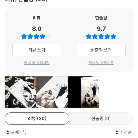
양의 서쪽』과 1994～1995년의 『태엽 감는 새』를 잇는 가교적인 소중한
반복 행위처럼 여겨졌다. 그 자체는 나쁘지 않다. 그러나 방향을 잡을 수가
작품집이다. 이 단편집에는 『국경의 남쪽, 태양의 서쪽』과 『태엽 감는 새』
없었다. 아마도 내 쪽이 바뀌었는지도 모르겠다고 그는 생각했다.
를 위한 실험의 씨앗이 거의 노이로제적이라고 느껴질 만큼 철저하게 뿌려
리뷰
한줄평
---「우리들 시대의 포크로어」
져 있다. 표제작 「TV 피플」을 비롯한 6편의 단편은 모두, 일상에서 실재하
8.0
9.7
기 어려운 모험적 상황을 전제로 하고 있다. 그러나 그렇게 설정된 상황은
“내가 또 혼잣말을 하거들랑 그 볼펜으로 메모를 좀 해주겠어?”
소름이 끼칠 만큼 리얼리티를 띠고 우리를 하루키의 판타지로 안내하고 있
여자는 그의 눈을 들여다보듯 지그시 보았다.
다.
리뷰 쓰기
한줄평 쓰기
“정말 알고 싶어?”
그는 고개를 끄덕였다.
비현실적인 판타지가 불러오는 인간의 본질적인 두려움에 대하여
혜택 및 유의사항
혜택 및 유의사항
그녀는 메모용지에, 볼펜으로 뭐라고 쓰기 시작했다. 천천히, 그러나 막히
거나 쉬거나 하는 일없이 볼펜을 움직였다. 그동안 그는 턱을 괴고, 그녀의
표제작인 「TV 피플」의 경우, 주위 사람들과 단절되어 결국 아내에게마저
긴 속눈썹을 보고 있었다. 몇 초에 한 번씩, 그녀는 불규칙적으로 눈을 깜박
버림받고 7할로 축소된 채 언어를 상실해버리는 ‘나’라는 인물을 통해, 현
였다. 그런 속눈썹을 ―방금 전까지 눈물에 젖어 있었던 속눈썹을---물끄
대 사회에서의 인간의 가치 상실과 존재감 축소에 대해 우회적으로 비판한
러미 바라보고 있자니, 그는 또 알 수 없어졌다. 그녀와 잔다는 것이 대체
다. 「비행기」의 경우 시를 읽듯 혼잣말을 하는 사내와 모든 것이 갖춰졌음
무엇을 의미하는지. 복잡한 시스템의 일부가 찍 잡아당겨져 놀랄 만큼 단
에도 불구하고 불륜을 통해 자신의 고독을 달래는 유부녀를 통해 치유될
2
순해진 듯한 기묘한 결락감이 그를 엄습하였다.
수 없는 현대인의 빈자리를 그려낸다. 그 외의 단편들 역시, 문득 주위를 둘
이대로 나는 더 이상 아무 데도 갈 수 없는 것이 아닌가, 라고 그는 생각했
리뷰
20
한줄평
6
러보면 아무것도 보이지 않는 현대인들의 암담함과 두려움을 상징적이고
다. 그런 생각이 들자, 견딜 수 없이 무서웠다. 자신이란 존재가 그대로 녹
우화적인 에피소드로 표현해 낸다. 「가노 크레타」를 비롯하여 이 책 속에는
아 없어질 듯한 기분이 들었다. 그렇다, 그는 막 생겨난 진흙탕처럼 아직 젊
구매리뷰
추천순
훗날 쓰일 『태엽 감는 새』의 바탕이 되는 에피소드들이 곳곳에 숨겨져 있