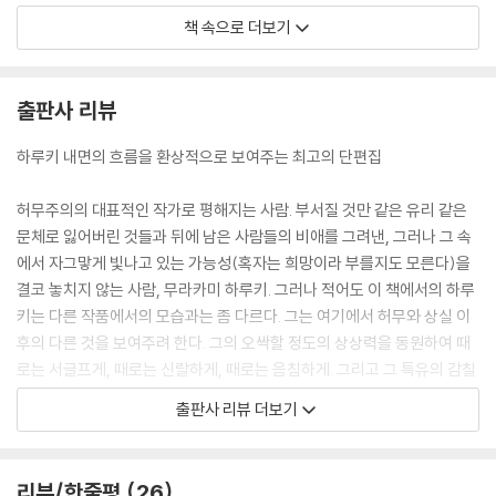
할 수가 없었다. 그렇다면 저건 도대체 무엇일까?
책 속으로 더보기
“그러니까 색 탓이라니까.” 라고 TV피플이 자상한 목소리로 내게 말했다.
“색을 칠하면 틀림없는 비행기가 된단 말이야.”
---「TV 피플」
출판사 리뷰
그렇다. 나는 말 그대로 자면서 살고 있었다. 내 몸은 익사체처럼 감각을 상
하루키 내면의 흐름을 환상적으로 보여주는 최고의 단편집
실했다. 모든 것이 둔하고, 탁했다. 자신이 이 세상에 존재하고 있다는 상황
자체가, 불확실한 환각처럼 느껴졌다. 세찬 바람이 불면 내 몸은 저 세계의
허무주의의 대표적인 작가로 평해지는 사람. 부서질 것만 같은 유리 같은
끝으로 휘날려 갈 것이라고 나는 생각했다. 세계의 끝에 있는, 본 적도 들은
문체로 잃어버린 것들과 뒤에 남은 사람들의 비애를 그려낸, 그러나 그 속
적도 없는 땅으로. 그리하여 내 몸과 의식은 영원히 분리되고 마는 것이다.
에서 자그맣게 빛나고 있는 가능성(혹자는 희망이라 부를지도 모른다)을
그래서 나는 무언가에 꼭 매달려 있고 싶었다. 하지만 아무리 사방을 둘러
결코 놓치지 않는 사람, 무라카미 하루키. 그러나 적어도 이 책에서의 하루
보아도, 매달릴 만한 것은 어디에도 없었다.
키는 다른 작품에서의 모습과는 좀 다르다. 그는 여기에서 허무와 상실 이
---「잠」
후의 다른 것을 보여주려 한다. 그의 오싹할 정도의 상상력을 동원하여 때
로는 서글프게, 때로는 신랄하게, 때로는 음침하게. 그리고 그 특유의 감칠
무언가 확실하게 구체적으로 변한 것은 아니다. 아니 오히려, 너무도 변화
맛 나는 아름다운 문체 속에는 그가 바라보고 비판하고자 하는 대상에 대
출판사 리뷰 더보기
가 없었다. 그녀의 말투며, 그녀의 옷차림, 화제를 고르는 그녀의 취향, 그
한 본질적인 공포가 짙게 깔려 있다.
에 대한 의견 ? 그런 것들은 옛날과 거의 다름이 없었다. 하지만 그는 자신
1988년 『댄스 댄스 댄스』를 발표한 이래 몇 년이나 지속된 소설의 동면기
이 두 사람의 세계에 이전처럼 녹아들지 않고 있다고 느꼈다. 무언가가 다
에서, 1990년에 엮어진 단편집 『TV 피플』은 1992년의 『국경의 남쪽, 태
리뷰/한줄평
26
르다는 느낌이 들었다. 그것은 마치 진폭을 조금씩 잃어가면서 계속되는