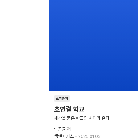
소득공제
초연결 학교
세상을 품은 학교의 시대가 온다
함돈균
저
쌤앤파커스
2025.01.03.