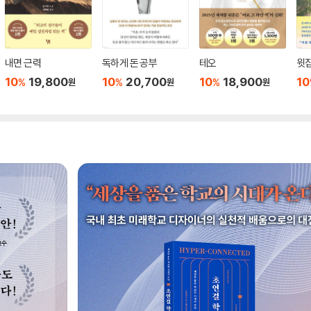
내면 근력
독하게 돈 공부
테오
윗집
10
19,800
10
20,700
10
18,900
10
%
%
%
원
원
원