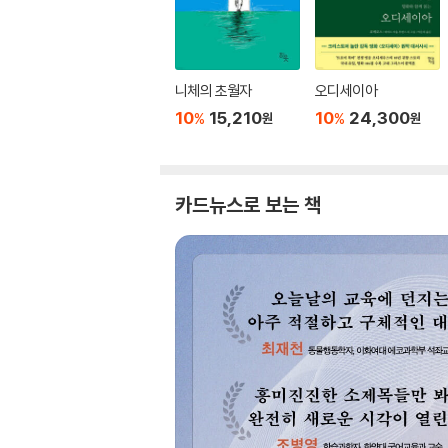
니체의 초월자
오디세이아
10
15,210
10
24,300
%
%
원
원
카드뉴스로 보는 책