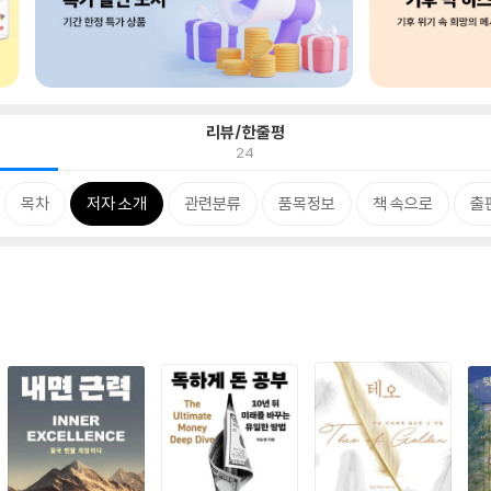
리뷰/한줄평
24
목차
저자 소개
관련분류
품목정보
책 속으로
출