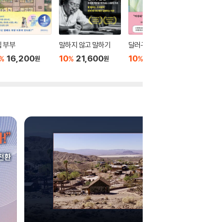
 부부
말하지 않고 말하기
달러구트 꿈 백화점 0
위버멘
16,200
10
21,600
10
16,020
10
1
%
%
%
%
원
원
원