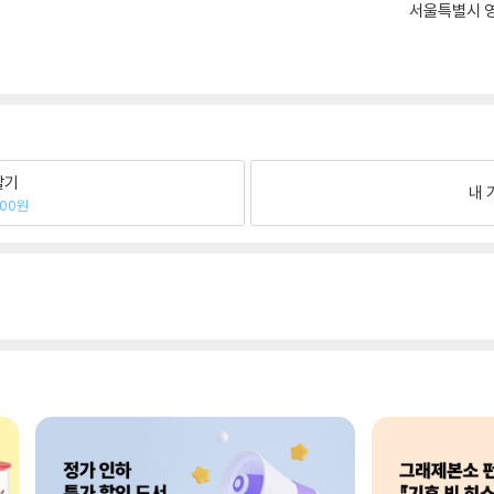
서울특별시 영
팔기
내 
800원