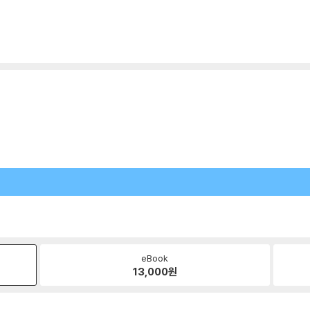
eBook
13,000
원