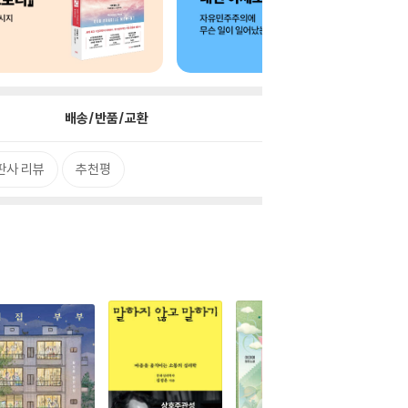
배송/반품/교환
판사 리뷰
추천평