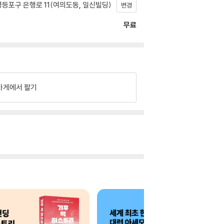
등포구 은행로 11(여의도동, 일신빌딩)
변경
무료
가게에서 팔기