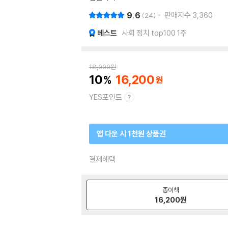
9.6
판매지수
3,360
24
베스트
사회 정치 top100 1주
18,000
원
10
16,200
YES포인트
앱 다운 시 1천원 상품권
결제혜택
종이책
16,200
원