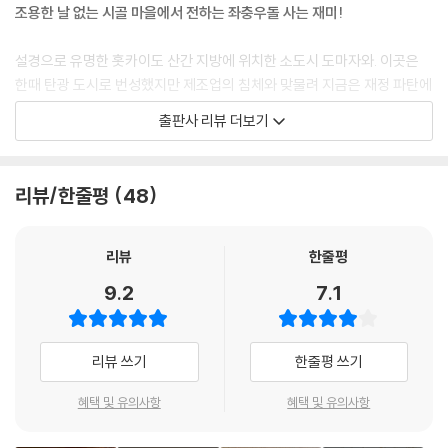
“너희들은 그렇게 말하지만.”
조용한 날 없는 시골 마을에서 전하는 좌충우돌 사는 재미!
“아버지 세대가 어떻게 생각하든 우리들의 권리까지는 빼앗지 마세요.”
“그래, 맞는 말이야. 가즈마사 아버지는 잠자코 있는 게 좋겠습니다. 우리
설경으로 유명한 홋카이도 산간 지방에 위치한 소도시 도마자와. 이곳은
는 도마자와를 좋아하기 때문에 설사 침몰하
한때 탄광 도시로 번성했지만 제조업의 침체와 맞물려 지금은 재정 파탄에
는 배라고 해서 그냥 뒷짐 지고 볼 수만은 없는 거라고요. 그렇잖아?”
내몰린 시골 마을이다. 언제 망해도 이상하지 않은, 더 이상 관광객도 아기
출판사 리뷰 더보기
“우리도 현실이 혹독하다는 정도는 알고 있잖아. 하지만 시도하고 도전해
울음소리도 들리지 않는 곳이 바로 도마자와. 한때 10여 곳에 이르렀던 동
보고 싶은 거잖아. 아저씨들께 불편은 끼치
네 이발소는 모두 문을 닫았고 아직 영업을 하는 곳은 딱 두 곳. 인구 감소
지 않을 테니까 우리들 하고 싶은 대로 놔둬도 좋잖아요.”
와 고령화 문제, 공동화 현상이 만연한 도마자와는 하루가 다르게 쇠락해
리뷰/한줄평
48
젊은이들이 그렇게 반론을 폈다. 잠시 침묵이 흘렀다. 그리고 다니구치가
갈 뿐이다.
박수를 치면서 청년들을 거들었다.
“좋아, 좋아. 그런 기개가 있어야지. 노인네들에게 지면 안 되지.”
『웰컴 투 탄광촌 이발소』은 이곳 도마자와에서 25년째 망하지 않고(!) 악
리뷰
한줄평
--- pp.53-54
착같이 버티고 있는 이발소 두 곳 중 하나인 ‘무코다 이발소’를 중심으로 벌
9.2
7.1
어지는 다양한 사건을 다룬다. 이발소 주인이자 2대 사장인 야스히코 씨는
“이웃들에게는 어머니가 며느리를 데리고 가서 인사를 시켰다는데, 그때
언뜻 퉁명스러워 보이지만, 마을에서 각종 사건이 발생할 때마다 열심히
도 다이스케는 같이 가지 않았다는구나. 다
쫓아다니면서 기꺼이 접착제 역할을 해내는, 누구보다 인정 많고 마음도
리뷰 쓰기
한줄평 쓰기
큰 어른이 인사 하나 못하다니 어떻게 된 일이냐고 노무라 씨도 속상해하
따뜻한 아저씨다. 그는 젊은 시절, 호기롭게 입사한 대도시 광고회사에 적
더라.”
응하지 못하고 귀향한 것이 평생의 상처로 남아 있다. 그래서 스물셋 젊은
혜택 및 유의사항
혜택 및 유의사항
“하와이로 신혼여행 간다는 건 어떻게 됐대요?”
아들 가즈마사가 힘들게 입사한 회사를 1년 만에 그만두고 아버지의 가업
“수확이 끝나면 보낼 거래. 그러니까 좀 더 있어야겠지.”
을 물려받겠다고 말하자 펄쩍 뛰며 반대하지만, 자식 이기는 부모 없듯 결