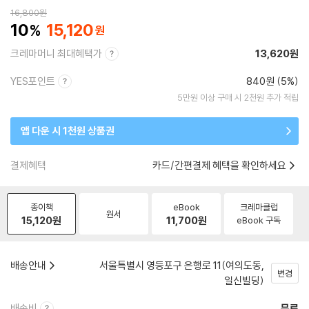
16,800
원
10
15,120
크레마머니 최대혜택가
13,620원
YES포인트
840원 (5%)
5만원 이상 구매 시 2천원 추가 적립
앱 다운 시 1천원 상품권
결제혜택
카드/간편결제 혜택을 확인하세요
종이책
eBook
크레마클럽
원서
15,120
원
11,700
원
eBook 구독
배송안내
서울특별시 영등포구 은행로 11(여의도동,
변경
일신빌딩)
배송비
무료