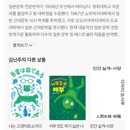
일본문학 전문번역가. 1958년 부산에서 태어났다. 경희대학교 국문
과를 졸업하고 동 대학원을 수료했다. 1987년 쇼와여자대학에서 일
본 근대문학 석사 학위를 취득했고, 이후 오오쓰마여자대학과 도쿄
대학에서 일본 근대문학을 연구했다. 현재 대표적인 일본 문학 전문
번역가로 활동하며 다수의 일본 문학 및 베스트셀러 작품을 번역했
다. 옮긴 책으로 『퍼스트 러브』, 『바다로 향하는 물고기들』, 『냉정과
펼쳐보기
열정 사이 Rosso』, 『나는 고양이로소이다』, 『여름의 재단』, 『반짝반
짝 빛나는』, 『낙하하는 저녁』, 『홀리 가든』, 『좌안 1·2』, 『제비꽃 설탕
김난주
의 다른 상품
절임』, 『소란한 보통
나는 고양이로소이다
아무것도 하기 싫은 나
인간 실격·사양