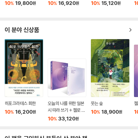
10
19,800
10
16,920
10
15,120
1
%
%
%
원
원
원
이 분야 신상품
히포크라테스 회한
오늘의 나를 위한 일본
웃는 숲
첼
시 따라 쓰기 + 첼로 켜
10
16,200
10
18,900
1
%
%
원
원
는 고슈 세트
10
33,120
%
원