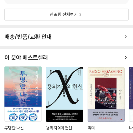
한줄평 전체보기
배송/반품/교환 안내
이 분야 베스트셀러
투명한 나선
용의자 X의 헌신
악의
나