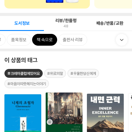
리뷰/한줄평
도서정보
배송/반품/교환
48
류
품목정보
책 속으로
출판사 리뷰
이 상품의 태그
#크레마클럽에있어요
#위로의말
#우울한당신에게
#마음이따뜻해지는이야기