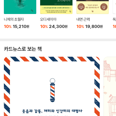
니체의 초월자
오디세이아
내면 근력
독
10
15,210
10
24,300
10
19,800
1
%
%
%
원
원
원
카드뉴스로 보는 책