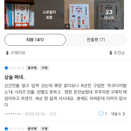
“신부는 어떻게 지내고요? 고향을 그리워한다거나 말 상대가 없어서 외로
국 아들의 귀향을 허락하는데…….
워한다거나, 그런 일은 없대요?”
23
스포일러
“그게 글쎄, 전혀 없대.”
포함
더보기
자, 이 한적한 시골 마을에서 앞으로 어떤 시끌시끌한 일들이 벌어질까?
어머니가 얼굴 앞에다 손을 와이퍼처럼 흔들었다.
4
“한두 마디 하는 일본말로 쇼핑도 척척 하고, 자동차 운전교습소에서도 모
우울함과 헛헛함이 가득한 시대에
르는 게 있으면 교관을 붙들고 뭐든 질문하
리뷰
41
한줄평
7
우리 모두를 위로해주는 따뜻한 선물 같은 소설
고, 게다가 집에서는 매일 밤 맥주를 마시면서 AKB의 노래를 부른다더
라.”
구매리뷰
추천순
오쿠다 히데오는 쉽고 간결한 문체로 인간을 유머러스하게 그려내면서도,
--- p.138
부조리한 세상에서 좌충우돌 살아가는 등장인물들을 통해 독자들이 잊고
종이책
구매
있었던 가치를 주제의식에 담아내는 작가로 유명하다. 이번 작품 『웰컴 투
촬영이 시작되자 온 동네가 하루 스물네 시간 들썩대는 느낌이었다. 사람
탄광촌 이발소』에서는 탄광 산업의 몰락으로 점점 비어가는 시골 마을의
상술 쩌네..
들은 만나면 온통 영화 얘기로, “오늘은 아스
다양한 고민, 이를테면 인구 감소와 노령화 문제, 세대 간 갈등, 공동화 현
신간인줄 알고 덥썩 샀는데..몇장 읽다보니 6년전 구입한 ‘무코다이발
카의 폐옥에서 촬영하더라.” 하거나 “어제 저녁때 감독과 이토 소울이 사
상 등 다양한 사회문제를 다루고 있다. 한국보다 이런 문제를 훨씬 일찍 겪
소‘네..시리즈 인줄...반품도 못하고... 젠장..돈만날렸네..부주의한 구매자 책
나에에서 한잔한 것 같아.” 하는 정보가 매일 오갔다.
었던 일본답게, 작가가 묘사하는 시골 마을 주민들의 상처와 걱정은 누구
임이라고 하겠지...세상 참 쉽게 사시네요 ..경제도 어려운데 이러지 맙시
오하라 료코는 촬영 때 외에는 거의 호텔 밖으로 나오지 않는 듯했다. 동네
라도 공감할 수밖에 없다. 하지만 무거운 소재를 다루면서도 작가는 특유
다..
를 나다니면 사람들이 운집해 일제히 스마
의 유머와 인간을 향한 애정을 놓치지 않는다. 그래서 6편으로 이어지는
c******n
2025.02.16.
신고
1
댓글
0
트폰을 들이대니 당연하다고 하면 당연한 일이겠지만. 다만 촬영 스태프는
연작 이야기를 하나하나 읽어가는 동안, 독자들은 마치 따뜻한 방 안에서
대개가 젊은 사람들이라, 밤이 되면 술집으로 몰려가는 통에 동네가 축제
군고구마를 까먹는 것처럼 정겹고 훈훈한 감동을 느낄 수 있다.
종이책
구매
때처럼 북적거렸다. 다이코쿠는 평소 일주일에 사흘밖에 문을 열지 않는데