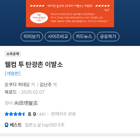
미리보기
사이즈비교
카드뉴스
공유하기
소득공제
웰컴 투 탄광촌 이발소
개정판
오쿠다 히데오
저
김난주
역
북로드
2025.02.07.
원서
向田理髮店
8.9
판매지수
918
48
베스트
일본소설 top100 5주