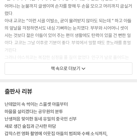
어머니는 눈물까지 글썽이며 손자를 향해 두 손을 모으고 머리까지 굽실거
렸다.
아내 교코는 “이런 시골 이발소, 굳이 물려받지 않아도 되는데.” 하고 아들
의 앞날을 걱정하면서도 내심 기뻐하는 눈치였다. 부부와 시어머니 셋이
사는 것보다 젊은 아들이 있어 주는 편이 생활에도 탄력이 있을 건 뻔한 일
이다. 교코는 그날 이후로 기분이 좋다. 부엌에서 일할 때도 콧노래를 흥얼
거린다.
그러나 야스히코는 복잡한 심정을 풀 길이 없었다. 인구가 날로 줄어드는
이런 시골에서 이발소에 앞날이 있으리라고는 생각되지 않는다.
책 속으로 더보기
--- p.9
“침몰하는 배인지 어떤지는, 해보지 않고는 알 수 없잖아.”
출판사 리뷰
가즈마사가 낮은 목소리로 웅얼거렸다. 그러나 그 목소리는 분위기가 가라
앉은 온 회장에 울렸다.
난데없이 속 썩이는 스물셋 아들부터
“시도해보지도 않고 침몰하고 있다고 어떻게 말할 수 있어요.”
마을을 살리겠다는 공무원의 분투
“시도했지. 지금까지 몇 번이나. 그러나 허사였어.” 야스히코가 대답한다.
난생처음 맞이한 동네 유일의 중국인 신부
“아버지들 세대는 허사였는지 모르지만, 우리는 아직 시도하지 않았다고
새로 생긴 술집과 근사한 마담
요.”
갑작스런 영화 촬영에 이웃집 아들의 범죄와 수배 소식까지,