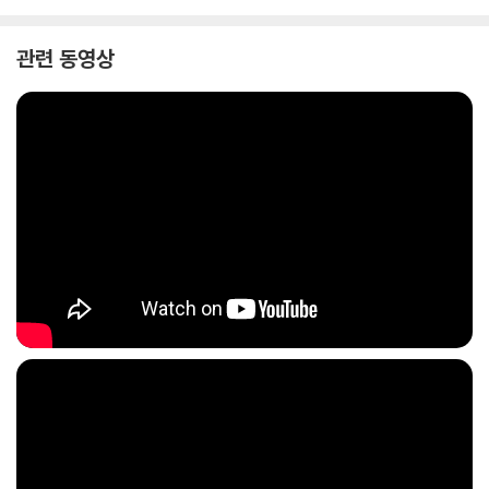
을 따라가다 보면 어느새 작가의 대표작인 《공중그네》 속 이라부가 연상되
기도 한다.
관련 동영상