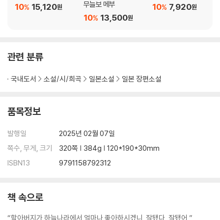
무늘보 메부
10
15,120
10
7,920
%
%
원
원
10
13,500
%
원
관련 분류
국내도서
소설/시/희곡
일본소설
일본 장편소설
품목정보
발행일
2025년 02월 07일
쪽수, 무게, 크기
320쪽 | 384g | 120*190*30mm
ISBN13
9791158792312
책 속으로
“할아버지가 하늘나라에서 얼마나 좋아하시겠니. 잘됐다, 잘됐어.”