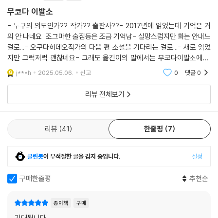
이 2주 일 동안은 휴일 없이 문을 연다고 한다.
무코다 이발소
이 책을 옮긴 김난주 번역가는 “인간에게 근원적으로 필요한 것은 시대를
“다들 젊으니까 얼마나 잘 마시는지. 위스키도 눈 깜짝할 사이에 한 병 뚝
이끄는 거대한 기치와 인생을 뒤흔드는 불같은 정열, 혹은 타인을 앞서는
- 누구의 의도인가?? 작가?? 출판사??- 2017년에 읽었는데 기억은 거
딱 비우고.”
의 안 나네요 조그마한 술집등은 조금 기억남- 실망스럽지만 화는 안내느
빛나는 성공이 아닐 수도 있다. 무코다 이발소에서 오늘도 드나드는 동네
환갑이 넘은 여주인은 잇몸까지 드러내고 활짝 웃었다.
걸로...- 오쿠다히데오작가의 다음 편 소설을 기다리는 걸로...- 새로 읽었
사람들과 격의 없이 대화를 나누면서 자신의 일에 충실을 기하는 야스히코
어르신들은 과거 탄광산업으로 번성하던 시절의 도마자와가 떠오르는 눈
지만 그럭저럭 괜찮네요- 그래도 옮긴이의 말에서는 무코다이발소에서
처럼, 정든 동네와 땅에 대한 사랑과 사람들끼리 따스한 온기를 나눌 수 있
치였다. 어머니는 “간다마치에 있는 영화관, 일요일 되면 팝콘 파는 아가씨
웰컴투 탄광촌 이발소로 바꾸오 놓았네요...
는 여유와 오늘 하루를 뿌듯하게 사는 작은 성취감일 수도 있다”라고 옮긴
j***h
2025.05.06.
신고
0
댓글
0
가 삿포로에서 여기까지 왔거든. 그게 신기해서 영화를 보러 갔다니까.” 하
이의 말에서 밝힌다. 어수선한 시국과 깊은 불황으로 우울함과 헛헛함이
고 뜬금없이 옛날 얘기를 꺼내 야스히코를 어리둥절하게 했다. 그런 옛 기
리뷰 전체보기
가득한 시대에, 『웰컴 투 탄광촌 이발소』는 한동안 잊고 있었던 사는 재미
억을 떠올리는 어르신들이 많은 것인지, 어르신들은 복지회관에 연일 모여
를 느끼게 해줄 다정한 선물이 될 것이다.
서 옛날 얘기를 나눴다.
--- pp.241-242
리뷰
41
한줄평
7
이 책에 쏟아진 일본 독자들의 찬사
-역시 오쿠다 히데오! 읽다가 내릴 역을 지나칠 뻔했네요.
클린봇
이 부적절한 글을 감지 중입니다.
설정
-작가가 그려내는 따뜻한 세계 덕분에 읽는 나까지 기분 좋은 느낌.
-우울한 시골 이야기에서 느껴지는 밝고 명랑함이라니. 과연 오쿠다 히데
구매한줄평
추천순
오답다!
-드라마로도 만들고 속편도 써주면 좋겠어요!
종이책
구매
기대됩니다