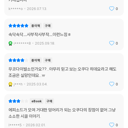
k*****o
2026.07.13.
0
종이책
구매
속닥속닥…사부작사부작…이런느낌ㅎ
i*******8
2025.09.18.
0
종이책
구매
무코다이발소인가요??...아무리 믿고 보는 오쿠다 히데요라고 해도
조금은 실망인데요...ㅠ
j***h
2025.03.04.
0
eBook
구매
에피소드가 모여 거대한 덩어리가 되는 오쿠다의 장점이 없어 그냥
소소한 시골 이야기.
l*****5
2026.02.01.
0