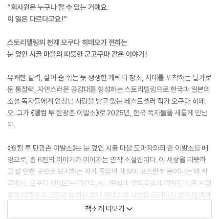
“회사원은 누구나 할 수 있는 거예요.
이 일은 다르다고요!”
스토리텔링의 천재 오쿠다 히데오가 전하는
눈 덮인 시골 마을의 따뜻한 군고구마 같은 이야기!
유쾌한 필력, 살아 숨 쉬는 듯 생생한 캐릭터 창조, 시대를 포착하는 날카로
운 통찰력, 자연스러운 공감대를 형성하는 스토리텔링으로 한국과 일본의
소설 독자들에게 엄청난 사랑을 받고 있는 베스트셀러 작가 오쿠다 히데
오. 그가 《웰컴 투 탄광촌 이발소》로 2025년, 한국 독자들을 새롭게 만난
다.
《웰컴 투 탄광촌 이발소》는 눈 덮인 시골 마을 도마자와의 한 이발소를 배
경으로, 총 6편의 이야기가 이어지는 연작 소설집이다. 이 세상을 따뜻하
고 살 만한 곳으로 묘사하는 작가 특유의 개성이 고스란히 묻어나는 이 작
품에서, 오쿠다 히데오는 약간의 시니컬함과 무뚝뚝함에 감춰진 시골 사람
들의 따뜻하고 인간미 넘치는 정과 저마다의 사연을 군더더기 없이 담백하
게 담아낸다. 술술 읽다 보면 어느새 슬며시 미소 짓게 되는 유머, 가슴 뭉
책소개 더보기
클한 페이소스와 마음 한구석을 따뜻하게 물들이는 감동까지, 등장인물들