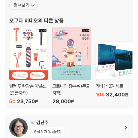
풀어내고 있다. 독자들은 그의 유머스러운 글솜씨를 좋아하기에 부담
펼쳐보기
없이 그의 조롱에 담겨 있는 잔혹한 현실에 공감한다. 오쿠다 히데오
는 이런 독특함으로 현재 한국 소설 시장의 "일류 붐"을 선도하고 있
오쿠다 히데오
의 다른 상품
다. 오쿠다 히데오는 1959년 일본 기후현 기후시에서
웰컴 투 탄광촌 이발소
코로나와 잠수복 (큰글
리버 1~2권 세트
(큰글자책)
자책)
10
32,400
%
원
5
23,750
28,000
%
원
원
역
김난주
관심작가 알림신청