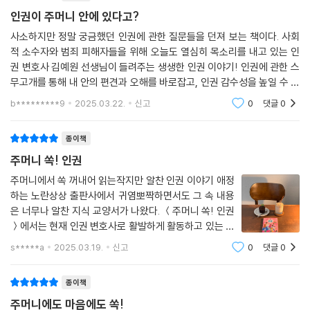
인권이 주머니 안에 있다고?
사소하지만 정말 궁금했던 인권에 관한 질문들을 던져 보는 책이다. 사회
적 소수자와 범죄 피해자들을 위해 오늘도 열심히 목소리를 내고 있는 인
권 변호사 김예원 선생님이 들려주는 생생한 인권 이야기! 인권에 관한 스
무고개를 통해 내 안의 편견과 오해를 바로잡고, 인권 감수성을 높일 수 있
다. 인권이 소중하다는 건 누구나 아는 사실이다. 그러나 인권에 관한 문제
b*********9
2025.03.22.
신고
0
댓글
0
를 마주하게
종이책
주머니 쏙! 인권
주머니에서 쏙 꺼내어 읽는작지만 알찬 인권 이야기 애정
하는 노란상상 출판사에서 귀염뽀짝하면서도 그 속 내용
은 너무나 알찬 지식 교양서가 나왔다. ＜주머니 쏙! 인권
＞에서는 현재 인권 변호사로 활발하게 활동하고 있는 김
예원 변호사님이 직접 쓴 '인권'에 관한 이야기가 담겨있
s*****a
2025.03.19.
신고
0
댓글
0
다. 그동안 인권이 중요하다는 이야기는 많이 들어왔지만
설명해 보라고 하면 어렵게 느껴지기도 했
종이책
주머니에도 마음에도 쏙!