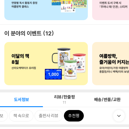
이 분야의 이벤트
12
리뷰/한줄평
도서정보
배송/반품/교환
11
보
책 속으로
출판사 리뷰
추천평