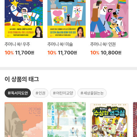
주머니 쏙! 우주
주머니 쏙! 미술
주머니 쏙! 인권
10
11,700
10
11,700
10
10,800
%
%
%
원
원
원
이 상품의 태그
#독서지도안
#인권
#어린이교양
#세상을읽는눈