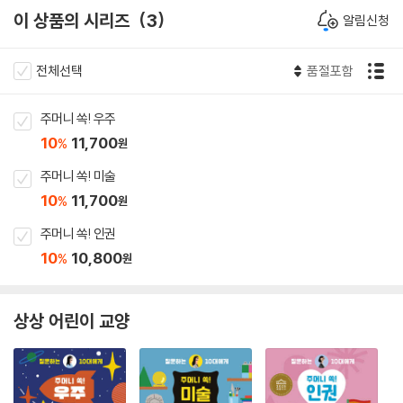
이 상품의 시리즈
3
알림신청
전체선택
품절포함
주머니 쏙! 우주
10
11,700
%
원
주머니 쏙! 미술
10
11,700
%
원
주머니 쏙! 인권
10
10,800
%
원
상상 어린이 교양