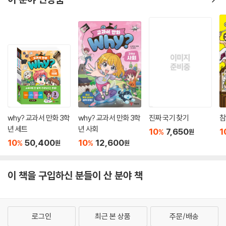
why? 교과서 만화 3학
why? 교과서 만화 3학
진짜 국기 찾기
참
년 세트
년 사회
10
7,650
1
%
원
10
50,400
10
12,600
%
%
원
원
이 책을 구입하신 분들이 산 분야 책
로그인
최근 본 상품
주문/배송