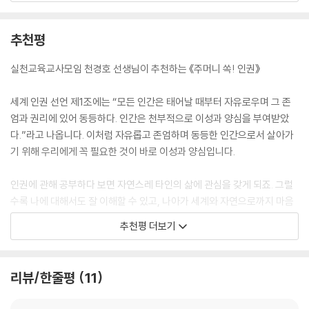
--- p.95
일 거예요. 인권이 중요하다고는 하는데, 대체 왜 그런지 잘 모르겠다는 사
람들도 많고요.
추천평
《주머니 쏙! 인권》은 사소하지만 정말 궁금했던 질문들을 통해 인권에 관
실천교육교사모임 천경호 선생님이 추천하는 《주머니 쏙! 인권》
한 이야기를 다루어요. 사회적 소수자들이 정말 나와 상관없는 사람들인
지, 길거리를 지나며 보았던 시위는 대체 누가 왜 하는 것인지, 쓰는 사람도
세계 인권 선언 제1조에는 “모든 인간은 태어날 때부터 자유로우며 그 존
적은 점자를 꼭 표기해야 하는 이유가 있는지, 어리다고 일한 대가를 적게
엄과 권리에 있어 동등하다. 인간은 천부적으로 이성과 양심을 부여받았
받아야 하는지 등등 일상에서 맞닥뜨리기 쉬운 인권 문제를 스무고개 형식
다.”라고 나옵니다. 이처럼 자유롭고 존엄하며 동등한 인간으로서 살아가
으로 정리했죠.
기 위해 우리에게 꼭 필요한 것이 바로 이성과 양심입니다.
어린이들이 인권 변호사에게 직접 묻는 스무 가지 질문
인권에 관해 공부하다 보면 자연스레 타인의 삶에 관심을 갖게 되죠. 그럴
수록 나에 대해서도 잘 이해할 수 있고, 나아가 세계와 자연으로까지 마음
《주머니 쏙! 인권》은 서울 마포구의 도토리 마을 방과후 어린이들과 교사
의 크기가 커집니다. 《주머니 쏙! 인권》은 우리의 마음을 키우고 이성과 양
추천평 더보기
들의 도움을 받아 질문을 구성했어요. 개개인의 질문이 아닌 다양한 인권
심을 일깨우는 책이자, 서로에 대한 이해와 존중으로 한 걸음 더 나아가게
관련 도서를 읽고 나눈 어린이들의 대화를 참고하여 각색한 것이죠. 이를
만드는 책이기도 합니다.
통해 장애 인권, 아동 인권, 노동권, 난민 문제, 기후 위기와 인권, 동물권
리뷰/한줄평
11
등 현대 사회에서 마주하게 되는 여러 인권 문제를 어린이의 눈높이에 맞
‘차경난지(此經難持)’라는 말이 있습니다. 받기는 쉬워도 가지기는 어렵
춰 쉽게 풀어낼 뿐만 아니라, 어린이 독자들의 호기심과 공감을 이끌도록
다는 뜻의 불교 용어인데요. 인권 역시 마찬가지입니다. 살면서 인권에 대