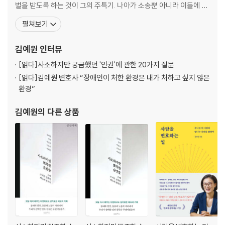
벌을 받도록 하는 것이 그의 주특기. 나아가 소송뿐 아니라 이들에 대
한 정책 연구, 입법과 제도 개선까지 연결하려 고군분투 중이다. 서울
펼쳐보기
시 인권위원회 부위원장, 장애인차별시정위원, 문화다양성위원, 검
찰인권위원 등으로 일했다. 제1회 곽정숙 인권상, 서울시 장애인 인권
김예원
인터뷰
복지 대상, 제12회 청년일가상, 그리고 4번의
[읽다]
사소하지만 궁금했던 '인권'에 관한 20가지 질문
[읽다]
김예원 변호사 “장애인이 처한 환경은 내가 처하고 싶지 않은
환경”
김예원
의 다른 상품