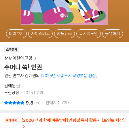
미리보기
사이즈비교
카드뉴스
독서지도안
공유하기
소득공제
상상 어린이 교양
주머니 쏙! 인권
인권 변호사 김예원의
2025년 세종도서 교양부문 선정
김예원
글
노란상상
2025.02.20.
9.8
판매지수
729
11
[2026 책과 함께 여름방학] 연령별 독서 활동지 (포인트 차감)
구매혜택