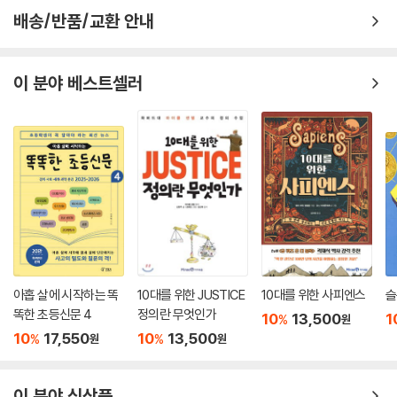
배송/반품/교환 안내
이 분야 베스트셀러
아홉 살에 시작하는 똑
10대를 위한 JUSTICE
10대를 위한 사피엔스
슬
똑한 초등신문 4
정의란 무엇인가
10
13,500
1
%
원
10
17,550
10
13,500
%
%
원
원
이 분야 신상품