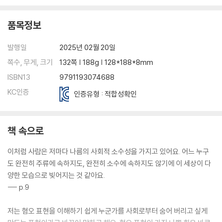
품목정보
발행일
2025년 02월 20일
쪽수, 무게, 크기
132쪽 | 188g | 128*188*8mm
ISBN13
9791193074688
KC인증
인증유형 : 적합성확인
책 속으로
이처럼 사람은 저마다 나름의 사회적 소수성을 가지고 있어요. 어느 누구
도 완전히 주류에 속하지도, 완전히 소수에 속하지도 않기에 이 세상이 다
양한 모습으로 빚어지는 것 같아요.
--- p.9
저는 혐오 표현을 이해하기 쉽게 누군가를 사회로부터 숨어 버리고 싶게