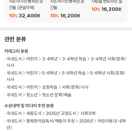
사소하지만 뾰족한 순
사소하지만 뾰족한 순
사람을 변호하는 일
간들 (큰글자책)
간들
10
16,200
%
원
10
32,400
10
16,200
%
%
원
원
관련 분류
카테고리 분류
국내도서
어린이
3-4학년
3-4학년 학습
3-4학년 사회/문화/
시사
국내도서
어린이
5-6학년
5-6학년 학습
5-6학년 사회/문화/
시사
국내도서
어린이
초등학습
사회/문화/시사
국내도서
청소년
청소년 문화/예술
수상내역 및 미디어 추천 분류
국내도서
세종도서
2025년 교양도서
사회과학
국내도서
행복한아침독서/책둥이 추천
2026년
어린이용(5-6학
년)