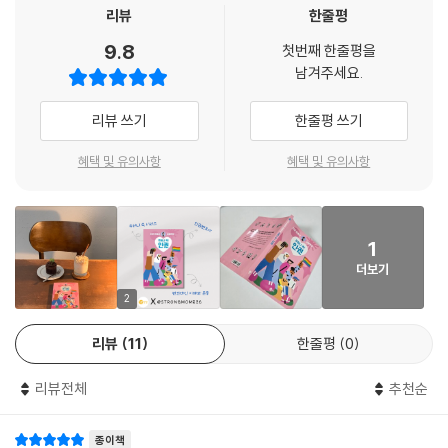
했어요.
해 한 번쯤 들어 본 사람은 많겠지만, 삶 가까이에서 인권을 면밀하게 들여
리뷰
한줄평
다보는 사람은 적습니다. 《주머니 쏙! 인권》을 읽으며 세계 인권 선언을 우
9.8
어린이들이 묻는 스무 가지 질문에 인권 변호사 김예원 선생님이 현장에서
첫번째 한줄평을
리의 삶으로 끌어당기고, 서로에게 좀 더 다정한 세상을 만들어 갔으면 좋
남겨주세요.
직접 보고 겪었던 경험을 토대로 ‘인권이 우리 삶에 어떻게 맞닿아 있는지’,
겠습니다. 저도 함께 노력하겠습니다.
‘오늘날 우리가 함께 넘어야 할 문제들은 무엇인지’를 이야기해요. 누구나
- 천경호 (초등학교 교사, 실천교육교사모임 회장)
리뷰 쓰기
한줄평 쓰기
자기다운 모습으로 맘 편히 살아갈 세상을 꿈꾼다는 김예원 변호사가 전하
는 인권 이야기 《주머니 쏙! 인권》. 내 안에 자리했던 편견과 오해를 바로
혜택 및 유의사항
혜택 및 유의사항
잡고, 있는 그대로의 모습을 존중하는 태도에 대해 깊이 생각해 보는 시간
을 가져 보는 건 어떨까요?
1
더보기
2
리뷰
11
한줄평
0
리뷰전체
추천순
종이책