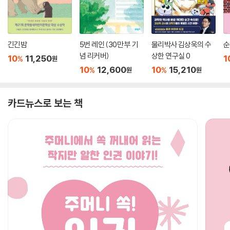
긴긴밤
5번 레인 (30만 부 기
물리박사 김상욱의 수
순
념 리커버)
상한 연구실 0
10
11,250
1
%
원
10
12,600
10
15,210
%
%
원
원
카드뉴스로 보는 책