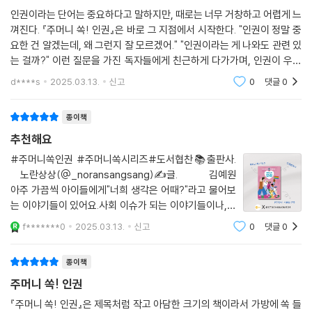
인권이라는 단어는 중요하다고 말하지만, 때로는 너무 거창하고 어렵게 느
껴진다. 『주머니 쏙! 인권』은 바로 그 지점에서 시작한다. "인권이 정말 중
요한 건 알겠는데, 왜 그런지 잘 모르겠어." "인권이라는 게 나와도 관련 있
는 걸까?" 이런 질문을 가진 독자들에게 친근하게 다가가며, 인권이 우리
일상과 어떻게 맞닿아 있는지 알려준다.이 책은 사회적 소수자와 범죄 피
d****s
2025.03.13.
신고
0
댓글
0
해자를 위해
종이책
추천해요
#주머니쏙인권 #주머니쏙시리즈#도서협찬📚출판사.
노란상상(@_noransangsang)✍️글. 김예원
아주 가끔씩 아이들에게"너희 생각은 어때?"라고 물어보
는 이야기들이 있어요.사회 이슈가 되는 이야기들이나,학
교에서 일어난 이야기들 속에서아이들의 의견을 종종 물
f*******0
2025.03.13.
신고
0
댓글
0
어보게 되는데살짝 마무리 없이 끝날때는 찝찝함이 남더
라구요!📚이 책은 #주머니쏙시리즈 첫번째로,#
종이책
주머니 쏙! 인권
『주머니 쏙! 인권』은 제목처럼 작고 아담한 크기의 책이라서 가방에 쏙 들