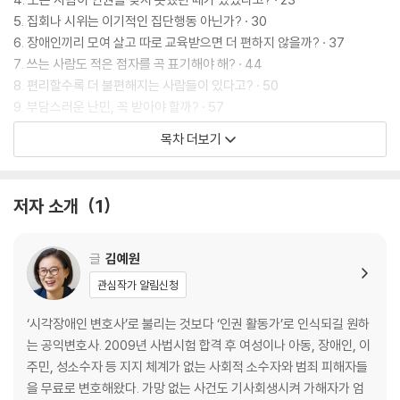
5. 집회나 시위는 이기적인 집단행동 아닌가? · 30
6. 장애인끼리 모여 살고 따로 교육받으면 더 편하지 않을까? · 37
7. 쓰는 사람도 적은 점자를 곡 표기해야 해? · 44
8. 편리할수록 더 불편해지는 사람들이 있다고? · 50
9. 부담스러운 난민, 꼭 받아야 할까? · 57
10. 미등록 이주 아동이 학교에 가는 건 불법 아닌가? · 63
목차 더보기
11. 학생이 무슨 시위냐고? · 70
12. 디지털 발자국을 남기고 싶지 않아! · 77
13. 범죄를 저지르면 나이에 상관없이 벌을 받아야 하지 않을까? · 83
저자 소개
1
14. 성 소수자 인권을 이야기할 때 부딪히는 현실의 벽! · 90
15. 이게 오히려 역차별 같은데? · 96
16. 일을 덜 하기 위해 싸워 왔다고? · 102
글
김예원
17. 어리다고 일한 대가를 적게 준다니! · 108
관심작가 알림신청
18. 뭐든 공평한 게 좋은 거 아닐까? · 114
19. 기후 위기가 인권과 무슨 상관이람? · 120
‘시각장애인 변호사’로 불리는 것보다 ‘인권 활동가’로 인식되길 원하
20. 개고기나 모피 코트를 선택하는 건 자유 아닌가? · 126
는 공익변호사. 2009년 사법시험 합격 후 여성이나 아동, 장애인, 이
주민, 성소수자 등 지지 체계가 없는 사회적 소수자와 범죄 피해자들
을 무료로 변호해왔다. 가망 없는 사건도 기사회생시켜 가해자가 엄