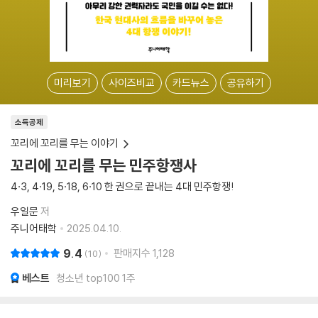
미리보기
사이즈비교
카드뉴스
공유하기
소득공제
꼬리에 꼬리를 무는 이야기
꼬리에 꼬리를 무는 민주항쟁사
4·3, 4·19, 5·18, 6·10 한 권으로 끝내는 4대 민주항쟁!
우일문
저
주니어태학
2025.04.10.
9.4
판매지수
1,128
10
베스트
청소년 top100 1주