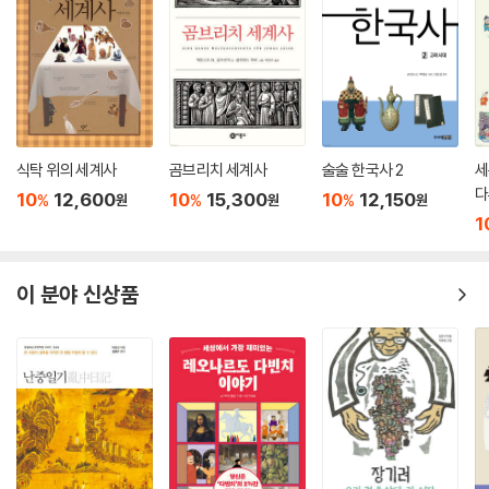
식탁 위의 세계사
곰브리치 세계사
술술 한국사 2
세
다
10
12,600
10
15,300
10
12,150
%
%
%
원
원
원
1
이 분야 신상품