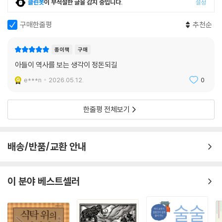
클린봇
이 부적절한 글을 감지 중입니다.
설정
예정되었던 국민대회는 국본 지도부가 감당하기 어려운 ‘6·10 민주항
쟁’으로 진화했다.
구매한줄평
추천순
--- p.214
종이책
구매
아들이 역사를 보는 생각이 정돈되길
e***n
2026.05.12.
0
한줄평 전체보기
배송/반품/교환 안내
이 분야 베스트셀러