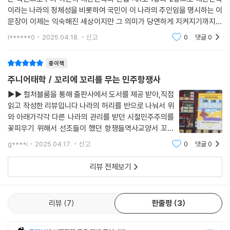
다. 그러나 그 기간은 군인들이 총칼로 선량한 민주시민을 제압한 기간일
이라는 나라의 정체성을 비롯하여 국민이 이 나라의 주인임을 명시하는 이
뿐이다. 박정희와 똑같은 방식으로 정권을 차지하려는 전두환과 신군부의
문장이 이제는 익숙해진 세상이지만 그 의미가 당연하게 지켜지기까지는
등장이, ‘김대중이 광주사태를 배후에서 조종했다’라는 뉴스를 도배한 신
오랜 시간과 수많은 이들의 희생 그리고 아물지않는 상처가 함께 했습니다
l******0
2025.04.18.
신고
0
댓글
0
군부의 거짓말이 광주 시민의 자존심에 상처를 줬고, 시민항쟁을 만들었
이책은 해방을 맞이
다.
종이책
--- p.174
주니어태학 / 꼬리에 꼬리를 무는 민주항쟁사
1980년 10월 22일 국민투표에서 전두환 정권의 ‘헌법개정안’은 95.5퍼
▶▶ 컬처블룸을 통해 출판사에서 도서를 제공 받아,직접
센트의 투표율과 91.6퍼센트의 찬성으로 통과되었다. 압도적인 찬성률에
읽고 작성한 리뷰입니다. 나라의 허리를 반으로 나눠서 위
민주화 운동 세력은 당혹감을 감출 수 없었지만, 계엄령 아래에서 군대와
와 아래가각각 다른 나라의 관리를 받던 시절민주주의를
경찰, 통반장의 선거 개입은 예상된 일이었다. ‘개정헌법’에 따라 전두환은
꽃피우기 위해서 선조들이 했던 항쟁들역사교양서 꼬리
국회와 정당을 해산했고, ‘국가보위입법회의’라는 어이없는 입법기구를 만
에 꼬리를 무는 민주항쟁사는4.3 4.19 5.18 6.10 민주항
g****i
2025.04.17.
신고
0
댓글
0
쟁 사건을한권에 모두 담고 있는데요4개의 항쟁들이 어
들어 156일 동안 국회를 대신해 입법부 기능을 하게 했다.
떤 사건들로 발생하게 되었고또 그로 인해 현
-- p.185
리뷰 전체보기
아무리 포악한 전두환 정권도 한국 천주교의 본산인 명동성당과 싸울 수는
없었을 것이다. 경찰은 물러났다. 명동성당 농성을 지지하고 지원하는 100
리뷰
7
한줄평
3
0여 명의 대학생은 남대문시장에서 시위를 벌였다. 성당 안에서 천막생활
하는 상계동 철거민들은 농성자들에게 음식을 제공했다. 6월 10일 하루로