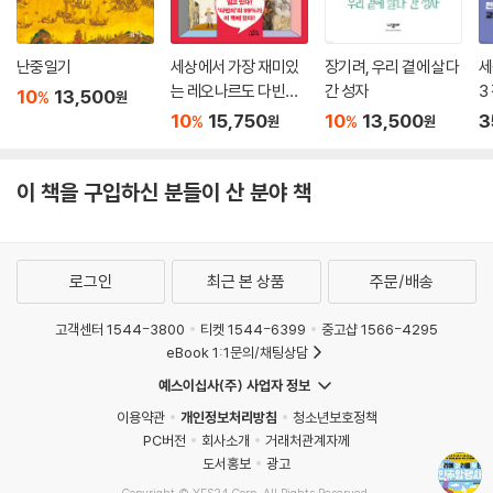
난중일기
세상에서 가장 재미있
장기려, 우리 곁에 살다
세
는 레오나르도 다빈치
간 성자
3
10
13,500
%
원
이야기
10
15,750
10
13,500
3
%
%
원
원
이 책을 구입하신 분들이 산 분야 책
로그인
최근 본 상품
주문/배송
고객센터 1544-3800
티켓 1544-6399
중고샵 1566-4295
eBook 1:1문의/채팅상담
예스이십사(주) 사업자 정보
이용약관
개인정보처리방침
청소년보호정책
PC버전
회사소개
거래처관계자께
도서홍보
광고
Copyright © YES24 Corp. All Rights Reserved.