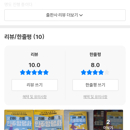
이미지 출처
--- pp.42-43
명도 진행 중이다.
출판사 리뷰 더보기
제주도 주민들을 대상으로 하는 초토 작전은 11월부터 이듬해 3월까지 펼
제주 4·3 사건의 배후에는 권력자였던 이승만과 미군정이 있었다. 일제강
쳐졌다. 이승만 대통령이 국무회의에서 “미국의 원조를 받기 위해서는 가
점기 이후에도 수탈당하며 궁핍한 생활을 이어온 제주도 사람들은 이승만
혹한 방법을 써서라도 제주 사건을 해결해야 한다”라고 말했기 때문이다.
과 미군정이 보낸 응원경찰과 극우 단체의 횡포로 인해 목숨을 잃었다. 무
리뷰/한줄평
10
진압군은 산간마을에 사는 주민에게 해안마을로 내려와 경찰 조사를 받으
장대와 주민들은 권력에 저항했으나 역부족이었다. 제주 4·3 사건은 국가
라고 명령했다. 순진하게 해안마을로 내려온 주민들은 무장대 근거지를 대
폭력이 국민적 트라우마로 자리 잡은 계기가 되었다.
라며 가혹한 고문을 당했다.
리뷰
한줄평
--- p.64
이승만의 제주도 탄압은 대한민국 단독 정부 수립과 연관이 있다. 권력을
10.0
8.0
쥐고 싶었던 이승만은 단독 정부 수립 과정에서 부정 선거를 저질렀다. 부
이승만은 미군정청에서 일하던 관리들을 정부 관리로 등용했는데 대부분
정 선거는 한 번으로 끝나지 않았다. ‘사사오입’ 개헌안 등으로 영구집권을
일본 총독부 관리 출신들이었다. 오랜 해외 생활로 국내 정치 기반이 약했
노린 이승만의 행동에 분노해 학생들이 들고일어났다. 학생들은 대구 2·2
리뷰 쓰기
한줄평 쓰기
기 때문에 해방 후부터 친일파와 손을 잡았고, 대통령이 된 뒤에도 자연스
8 민주 운동과 3·15 마산 의거를 일으켜 나쁜 권력에 맞섰다. 이는 4·19 혁
럽게 이어진 것이다.
명의 씨앗이 되었다.
혜택 및 유의사항
혜택 및 유의사항
--- p.79
4·19 혁명으로 이승만 정권이 물러났으나, 박정희가 5·16 군사 쿠데타를
전쟁 중에도 이승만은 종신 대통령을 굼꿨고, 자신이 다음 대통령이 될 길
일으켰다. 대한민국의 뼈아픈 역사, 군사 정권의 시작이다. 군사 정권 시기
을 찾고 있었다. 이때는 국민이 대통령을 뽑는 ‘직접 선거’가 아닌, 국회에
2
에 민주주의를 외친 많은 사람이 있었다. 노동 환경 개선을 위해 애썼던 전
서 대통령을 뽑는 ‘간접 선거’였다. 그런데 이승만은 국회와 사이가 단단히
더보기
태일의 죽음과 긴급조치에 저항하며 일으킨 부마 민주항쟁은 훼손된 민주