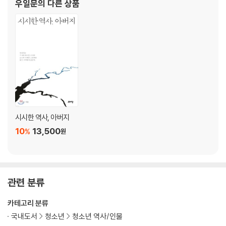
- 거짓말과 조작의 시작
우일문
의 다른 상품
사사오입은 무엇일까
- 희한한 논리와 억지
고등학생도 민주화 운동을 했을까
-대구에서 시작된 민주화 운동
어떻게 막걸리와 표를 바꿀 수 있었을까
- 3·15 부정 선거
김주열의 죽음으로 어떤 일이 일어났을까
- 혁명의 불씨가 되다
누가 시위를 주도했을까
시시한 역사, 아버지
- 4·19 혁명
10
13,500
%
원
이승만은 어떻게 쫓겨났을까
- 하와이로 쫓겨난 대통령
4 ·19 이후 ― 줘도 못 먹은 민주당
관련 분류
5·18 민주화 운동
카테고리 분류
쿠데타는 어떻게 일어난 것일까
국내도서
청소년
청소년 역사/인물
- 5·16 군사 쿠데타