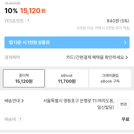
16,800
원
10
15,120
YES포인트
840원 (5%)
5만원 이상 구매 시 2천원 추가 적립
앱 다운 시 1천원 상품권
결제혜택
카드/간편결제 혜택을 확인하세요
종이책
eBook
크레마클럽
15,120
원
11,700
원
eBook 구독
배송안내
서울특별시 영등포구 은행로 11(여의도동,
변경
일신빌딩)
배송비
무료