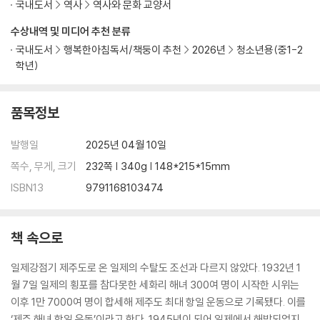
국내도서
역사
역사와 문화 교양서
박정희는 누구일까
- 다카기 마사오와 공산주의자
수상내역 및 미디어 추천 분류
박정희는 이승만과 달랐을까
국내도서
행복한아침독서/책둥이 추천
2026년
청소년용(중1-2
- 장기 집권의 욕심
학년)
박정희는 왜 긴급조치를 발동했을까
- 유신과 긴급조치의 나라
품목정보
서울의 봄은 정말 봄이었을까
- 12·12 군사 반란
발행일
2025년 04월 10일
왜 진압 준비부터 했을까
- 신군부의 치밀한 계산
쪽수, 무게, 크기
232쪽 | 340g | 148*215*15mm
광주에서는 어떤 일이 벌어졌을까
ISBN13
9791168103474
- 시민을 죽인 군인들
광주 시민들은 왜 끝까지 싸웠을까
- 시민항쟁은 아직 끝나지 않았다
책 속으로
5 ·18 이후 ― 5 ·18을 기억하려는 기록
일제강점기 제주도로 온 일제의 수탈도 조선과 다르지 않았다. 1932년 1
6·10 민주항쟁
월 7일 일제의 횡포를 참다못한 세화리 해녀 300여 명이 시작한 시위는
이후 1만 7000여 명이 합세해 제주도 최대 항일 운동으로 기록됐다. 이를
전두환은 누구일까
‘제주 해녀 항일 운동’이라고 한다. 1945년이 되어 일제에서 해방되었지