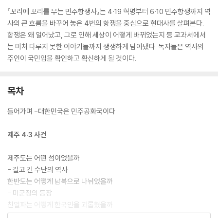
『꼬리에 꼬리를 무는 민주항쟁사』는 4·19 혁명부터 6·10 민주항쟁까지 역
사의 큰 흐름을 바꾸어 놓은 4번의 항쟁을 중심으로 현대사를 살펴본다.
항쟁은 왜 일어났고, 그로 인해 세상이 어떻게 바뀌었는지 등 교과서에서
는 미처 다루지 못한 이야기들까지 생생하게 담아냈다. 독자들은 역사의
주인이 국민임을 확인하고 확신하게 될 것이다.
목차
들어가며 -대한민국은 민주공화국이다
제주 4·3 사건
제주도는 어떤 섬이었을까
- 길고 긴 수난의 역사
한반도는 어떻게 남북으로 나뉘었을까
- 미군정의 등장
친일파는 어떻게 한국인을 괴롭혔을까
- 모리배와 간상배