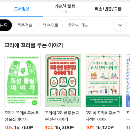
리뷰/한줄평
도서정보
배송/반품/교환
10
분류
품목정보
책 속으로
출판사 리뷰
꼬리에 꼬리를 무는 이야기
꼬리에 꼬리를 무는 독
꼬리에 꼬리를 무는 자
꼬리에 꼬리를 무는 고
꼬
성 물질 이야기
원 전쟁 이야기
사성어 이야기
소
10
15,750
10
15,300
10
15,120
1
%
%
%
원
원
원