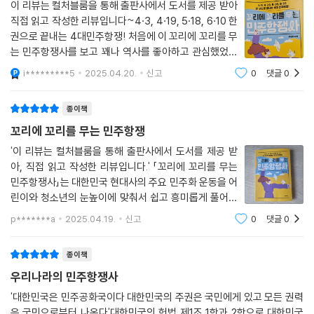
로가 지켜야 하기 때문이다.
이 리뷰는 컬처블룸을 통해 출판사에서 도서를 제공 받아
이 죽었고 수백 명이 잡혀갔다. 행방불명된 사람도 있었다.
직접 읽고 작성한 리뷰입니다~4·3, 4·19, 5·18, 6·10 한
--- p.102
권으로 끝내는 4대민주항쟁! 처음에 이 꼬리에 꼬리를 무
항쟁으로 대한민국 현대사를 꿰다 보면 민주주의가 왜 중요하고 어떤 과정
는 민주항쟁사를 보고 꽤나 역사를 좋아하고 관심했었던
을 거쳐서 지금의 형태가 되었는지 알 수 있다. 그간 교과서에서 미처 다루
4·19 혁명은 2월 28일 대구지역 고등학생들이 시작해 3·15 마산 의거를
사람인데도 근현대사에 대해서는 학교에서 배운게 일부
지 못한 역사도 담겨 있어 대한민국 현대사를 더 풍부하게 이해할 수 있을
i*********5
2025.04.20.
신고
0
댓글
0
라서 그리 자세히 알지 못했는데 이 책을 보고 지금 우리
거쳐 서울에서
것이다.
의 민주주의는 국민에 의해 정말 힘들게 지켜
대학생이 응답했고 시민과 교수단이 합류해 완성됐다. 그러나 야당을 비롯
종이책
한 정치권은 뒷짐 지고 구경만 하다가 거저 정권을 인수했다. 정치인들은
꼬리에 꼬리를 무는 민주항쟁
아무런 준비도 돼 있지 않았다. 그 못난 정치인들 때문에 민족의 비극은 다
시 싹텄다. --- p.119쪽
'이 리뷰는 컬처블룸을 통해 출판사에서 도서를 제공 받
아, 직접 읽고 작성한 리뷰입니다.' 「꼬리에 꼬리를 무는
민주항쟁사」는 대한민국 현대사의 주요 민주화 운동을 어
민주공화당은 부정 선거로 얻은 표로 박정희가 대통령을 한 번 더 할 수 있
린이와 청소년의 눈높이에 맞춰서 쉽고 흥미롭게 풀어낸
는 ‘3선 개헌안’을 통과시켰고, 대학생 시위를 막기 위해 전국 대학에 휴교
역사책으로, 1947년 제주 4·3 사건부터 1960년 4·19혁
령을 내렸다. 하지만 휴교 조치되었던 학교들이 개학하면서 다시 학생들의
p*******a
2025.04.19.
신고
0
댓글
0
명, 1980년 5·18 광주 민주화 운동, 1987년 6·10 민주항
시위가 시작되었다. 이러한 시위가 이어지는 가운데 대한민국의 노동 환경
쟁으로 이어지는 항쟁들이 개별적인 것이 아니
을 적나라하게 보여 준 사건이 발생했다. 바로 ‘전태일 분신자살 사건’이다.
종이책
--- p.142
우리나라의 민주항쟁사
'대한민국은 민주공화국이다 대한민국의 주권은 국민에게 있고 모든 권력
5·18 민주화 운동 기간은 1980년 5월 18일부터 5월 27일까지 열흘간이
은 국민으로부터 나온다'대한민국의 헌법 제1조 1항과 2항으로 대한민국