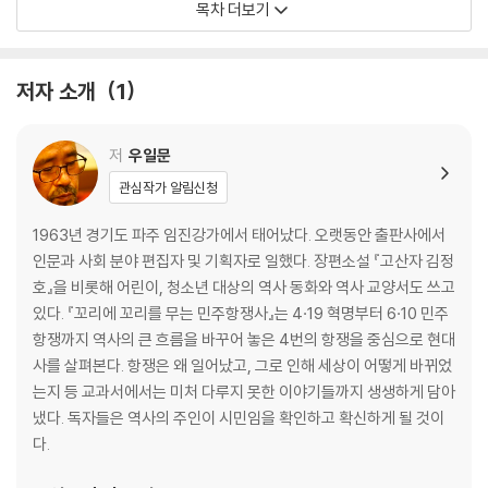
목차 더보기
3·1 사건은 왜 일어난 것일까
- 경찰의 무모한 총격
응원경찰은 왜 제주도로 모였을까
저자 소개
1
- 제주도를 쓸어버린 그림자
극우 단체는 왜 제주도로 갔을까
- 서북청년단과 대동청년단의 행패
저
우일문
누가 제주도를 공격했을까
관심작가 알림신청
- 4월 3일의 비극
평화 회담은 어떻게 물거품이 되었을까 - 오라리 방화 사건과 경찰특공대
1963년 경기도 파주 임진강가에서 태어났다. 오랫동안 출판사에서
의 만행
인문과 사회 분야 편집자 및 기획자로 일했다. 장편소설 『고산자 김정
제주도의 목소리는 어떻게 가로막혔을까 - 잠들지 않는 남도
호』을 비롯해 어린이, 청소년 대상의 역사 동화와 역사 교양서도 쓰고
4·3 이후 ― 4·3의 진실을 밝혀라!
있다. 『꼬리에 꼬리를 무는 민주항쟁사』는 4·19 혁명부터 6·10 민주
항쟁까지 역사의 큰 흐름을 바꾸어 놓은 4번의 항쟁을 중심으로 현대
4·19 혁명
사를 살펴본다. 항쟁은 왜 일어났고, 그로 인해 세상이 어떻게 바뀌었
는지 등 교과서에서는 미처 다루지 못한 이야기들까지 생생하게 담아
대한민국 정부는 어떻게 세워졌을까
냈다. 독자들은 역사의 주인이 시민임을 확인하고 확신하게 될 것이
- 해방과 단독 정부
다.
이승만은 어떻게 개헌안을 통과시켰을까