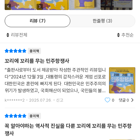
틀어져 간접 선거로는 당선 가능성이 없었다. 방법을 찾던 이승만 정권은
주의의 가치를 회복하기 위한 저항의 외침이었다. 김재규의 총탄에 박정희
4
3
국회에 직선제 개헌안을 냈다.
가 죽었지만, 전두환이 권력을 쥐는 과정에서 5·18 민주화 운동이 일어났
--- p.84
리뷰
7
한줄평
3
다.
대구 지역 고등학생의 시위는 전국에서 최초로 독재 정권에 맞선 학생 시
리뷰전체
추천순
광주 지역을 휩쓴 잔혹한 폭력의 그림자는 국민의 마음에 치유할 수 없는
위였다. 이를 ‘대구 2·28 민주 운동’이라고 부른다. 이에 자극을 받아 3월 1
상처를 남겼다. 상처는 이뿐만이 아니다. 전두환 정권 시절, 박종철과 이한
일에는 서울에서 “공명선거 실시하라!”라는 유인물이 ‘전국대학생투쟁위
종이책
열의 사망으로 나라가 발칵 뒤집혔다. 국민은 참지 않고 6·10 민주항쟁을
원회’ 명의로 뿌려졌다. 3월 5일 서울, 3월 7일 부산, 3월 8일 대전, 3월 1
벌였다. 잘못된 역사가 반복될 때마다 국민이 나서서 손으로 직접 바로잡
꼬리에 꼬리를 무는 민주항쟁사
0일 수원 등 시위는 전국으로 들불처럼 번져나갔다. 대구 지역 고등학생들
은 것이다.
“출판사로부터 도서 제공받아 작성한 주관적인 리뷰입니
이 자발적으로 외친 ‘학원의 자유’가 전국적으로 퍼져나가 이승만 정권을
다” 2024년 12월 3일 ,대통령의 갑작스러운 계엄 선포로
상대로 ‘공명 선거’를 외치는 민주화 운동으로 발전했다. 어른도 하지 못한
민주주의를 왜 알아야 할까?
대한민국은 혼란에 빠지게 된다. 대한민국은 민주주의의
민주주의 씨앗을 고등학생들이 뿌렸다.
항쟁으로 꿰뚫는 대한민국 현대사!
위기가 발생하였고, 국회해산이 되었으나, 국민들의 불안
--- pp.96-97
은 지속되었다, 그리고 다음 날, 1980년대 계엄 당시 어
k*******2
2025.07.26.
신고
0
댓글
0
떠했는지, 계엄의 역사를 훑는 사태를 야기하였고, 정치
2024년 12월 3일, 새로운 비극이 대한민국을 충격에 빠트렸다. 국가 권력
3월 15일의 부정 선거, 폭력 선거를 보다 못한 경남 마산 시민과 학생이 가
적 혼란이 발생하고 말았다.광복 이후 80
이 국가의 주인인 국민의 권리를 또 침해한 것이다. 과거의 항쟁을 기억하
종이책
장 먼저 시위를 벌였다. 민주당 마산시당도 한창 선거 중인 오전 10시 30
는 국민들은 거리에 모여 평화적으로 응원봉을 들고 목소리를 내고 있다.
분, 부정 선거를 폭로하며 선거 무효를 선언하고 거리로 나왔다. 오후 7시
꼭 알아야하는 역사적 진실을 다룬 꼬리에 꼬리를 무는 민주항
청소년이 현대사와 민주주의를 알아야 하는 이유는 여기에 있다. 과거의
30분에는 1만 명의 학생과 시민이 개표 중인 시청으로 몰려갔다. 경찰은
쟁사
경험으로 민주주의가 무엇인지 정확하게 알고, 자신과 타인의 권리를 스스
시위대를 향해 소총을 쏘고 최루탄을 터트렸다. 결국 경찰이 쏜 총에 8명