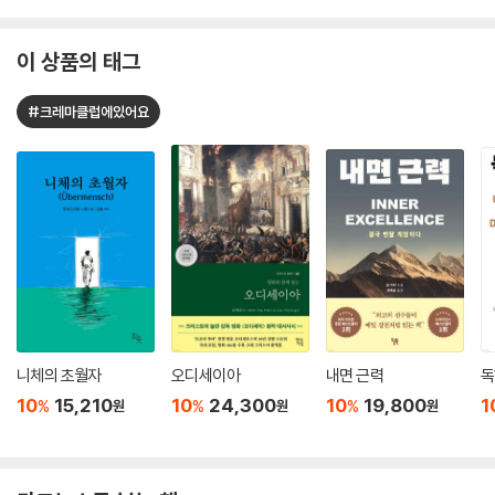
이 상품의 태그
#크레마클럽에있어요
니체의 초월자
오디세이아
내면 근력
독
10
15,210
10
24,300
10
19,800
1
%
%
%
원
원
원