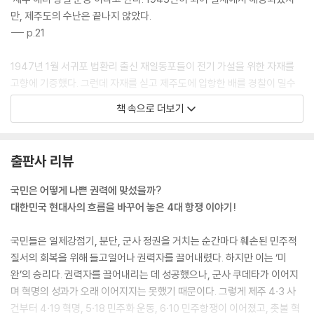
- 새로운 군사 정권의 등장
만, 제주도의 수난은 끝나지 않았다.
국민에게 〈헌법〉은 어떤 의미였을까
--- p.21
- 직선제 개헌 투쟁
박종철은 어떻게 사망한 것일까
1947년 1월 서귀포 법환리 출신 재일동포들이 전기 가설을 위한 자재를
- 대공분실이 숨기는 비밀을 찾아서
고향에 기증했다. 그런데 자재를 싣고 제주도에 입항한 배를 경찰이 밀수
진실은 어떻게 조작되었을까
선으로 적발해 자재를 압수했다. 이 사건에 제주 경찰 총책임자인 제주경
책 속으로 더보기
- 거리로 나온 국민의 외침
찰감찰청장이 연루돼 파면됐고 미군정 장교 등도 의심을 받았다. 제주도
전두환은 무엇으로 민주주의의 입을 막았을까
사람들은 해방된 조국에서 모리간상배에게 자기 재산 빼앗기는 걸 견딜 수
- 이한열의 죽음
없었고, 경찰도 미군정도 믿을 수 없게 되었다.
출판사 리뷰
국민은 어떻게 독재와 맞섰을까
--- p. 32
- 6·10 민주항쟁
국민은 어떻게 나쁜 권력에 맞섰을까?
명동성당에서는 어떤 일이 일어났을까
3·1 사건과 총파업을 겪은 후 제주도에는 많은 변화가 일어났다. 전북 출신
대한민국 현대사의 흐름을 바꾸어 놓은 4대 항쟁 이야기!
- 명동성당 싸움과 6·29 선언
극우파 유해진이 제주도지사로 임명되었고, 서울 출신 김영배가 제주경찰
6·10 이후 ― 국민이 만든 직선제
감찰청장으로 부임했다. 도청과 감찰청 간부도 제주도 출신을 배제하고 육
국민들은 일제강점기, 분단, 군사 정권을 거치는 순간마다 훼손된 민주적
지 출신으로 바뀌었다. 특히 유해진은 부임 당시 ‘서북청년단’ 7명을 경호
질서의 회복을 위해 들고일어나 권력자를 끌어내렸다. 하지만 이는 ‘미
더 알아야 할 민주항쟁
원으로 데려왔다. 서북청년단은 서북지방, 즉 평안도나 황해도에서 월남한
완’의 승리다. 권력자를 끌어내리는 데 성공했으나, 군사 쿠데타가 이어지
사람들이 만든 극우 반공 단체다. 이들이 나중에 제주도를 혼란의 도가니
며 혁명의 성과가 오래 이어지지는 못했기 때문이다. 그렇게 제주 4·3 사
후기
로 빠트리는 역할을 한다.
건부터 4·19 혁명, 5·18 민주화 운동, 6·10 민주항쟁이 이어졌고, 촛불 혁