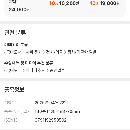
자책)
10
16,200
10
19,800
%
%
원
원
24,000
원
관련 분류
카테고리 분류
국내도서
사회 정치
정치/외교
정치/외교학 일반
수상내역 및 미디어 추천 분류
국내도서
미디어 추천
중앙일보
품목정보
발행일
2025년 04월 22일
쪽수, 무게, 크기
140쪽 | 128*188*20mm
ISBN13
9791192953502