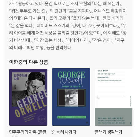
가로 활동하고 있다. 옮긴 책으로는 조지 오웰의 『나는 왜 쓰는가』,
『위건 부두로 가는 길』, 잭 런던의 『불을 지피다』, 어니스트 헤밍웨이
의 『태양은 다시 뜬다』, 팔리 모왓의 『울지 않는 늑대』, 웬델 베리의
『온 삶을 먹다』, 데이비드 스즈키의 『강이, 나무가, 꽃이 돼보라』, 『우
리 아이들 에게 어떤 세상을 물려줄 것인가』이 있으며, 이 외에도 『장
기 비상시대』, 『인간 없는 세상』, 『리아의 나라』, 『작은 경이』, 『지구
의 미래로 떠난 여행』 등을 번역했다.
이한중
의 다른 상품
민주주의와 자유 (큰글
숨 쉬러 나가다
글쓰기 생각쓰기