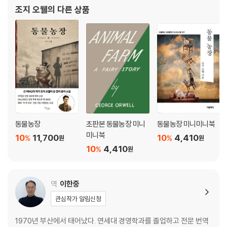
서 대영제국 경찰로 근무했으나 영국 제국주의가 저지르는 악마적 만
조지 오웰
의 다른 상품
행을 두 눈으로 목격한 그는 자신의 직업에
동물농장
초판본 동물농장 미니
동물농장 미니미니북
미니북
10
11,700
10
4,410
%
%
원
원
10
4,410
%
원
역
이한중
관심작가 알림신청
1970년 부산에서 태어났다. 연세대 경영학과를 졸업하고 전문 번역