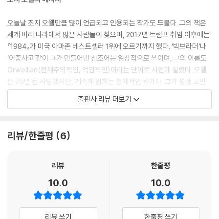
안도감이며, 내가 법을 어기지 않는 한 “그들”이 나를 처벌할 수 없다는 믿
음이며, 법이 국가 위에 있다는 믿음이다. 이러한 믿음이 일정 부분 허상이
오늘날 조지 오웰만큼 많이 언급되고 인용되는 작가도 드물다. 그의 책은
라는 건 중요하지 않다. 실제로 그것이 허상인 면은 있지만, 대중의 행동에
세계 여러 나라에서 많은 사람들이 찾으며, 2017년 트럼프 취임 이후에는
영향을 끼칠 수 있는 널리 퍼진 허상은 그 자체로 중요한 사실이기 때문이
『1984』가 미국 아마존 베스트셀러 1위에 오르기까지 했다. ‘빅브라더’나
다.
‘이중사고’같이 그가 만들어낸 신조어는 일상적으로 쓰이며, 그의 이름도
--- 「파시즘과 민주주의」 중에서
Orwellian(전체주의적인, 억압적인)이라는 단어로 사전에 실렸다. 오웰
은 75년 전 사망했지만, 계속해 읽히는 현재적인 작가다. 그가 평생 고민
기록된 역사 대부분은 어떤 식이든 거짓이라는 말이 유행이라는 건 나도
하며 글로 쓴 주제가 오늘날에도 중요하기 때문에, 그리고 그의 통찰이 여
출판사 리뷰 더보기
안다. 나는 역사가 대체로 부정확하고 편향된 것이라는 말을 기꺼이 믿는
전히 가치 있기 때문이다.
쪽이다. 한데 우리 시대에 와서 특이한 점은, 역사를 진실되게 쓸 수 있다는
개념 자체를 포기한다는 것이다.
오웰은 제국주의, 파시즘, 스탈린주의에 맞서 자유가 보장되는 민주적 사
리뷰/한줄평
6
--- 「전체주의적 미래에 대한 전망」 중에서
회주의를 옹호했고, 그런 목적으로 글을 썼다. 시간은 흘렀지만, 자유를 억
압하고 사상을 통제하는 전체주의적 행태는 계속 존재하기에 오웰의 글은
이런 사고방식이 목표로 삼는 세상은 ‘지도자’가, 또는 모종의 지배 도당이
여전히 생명력이 있다. 특히 최근 들어 세계 곳곳에서 극우 파시즘이 출현
리뷰
한줄평
미래뿐만 아니라 과거도 통제하는 악몽 같은 세계다. ‘지도자’가 무슨무슨
하고, 권위주의 정권이 집권하는 등 민주주의가 위협받으면서 오웰을 다시
10.0
10.0
사건은 “일어난 적 없다”고 말하면, 그 사건은 일어난 적이 없는 게 되는 것
찾는 이들이 많아졌다. 이 책 『민주주의와 자유』는 조지 오웰이 쓴 민주주
이다. 그가 둘 더하기 둘은 다섯이라고 말하면, 둘 더하기 둘은 다섯이 되는
의와 자유에 관한 핵심적인 글들을 함께 엮은 것이다. 오웰이 추구한 정치
것이다. 이런 전망은 내게 폭탄보다 훨씬 두려운 느낌으로 다가온다.
적 글쓰기의 진수가 담긴 이 글들은 예리한 메스처럼 오늘날 거짓된 선동
리뷰 쓰기
한줄평 쓰기
--- 「전체주의적 미래에 대한 전망」 중에서