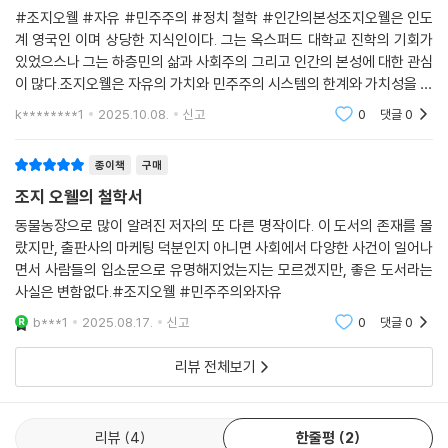
이 우리 의식의 표면으로 떠오른 겁니다. 지금 같은 시대에 정직하고 공정
대에도 자신이 싫어하는 의견에 대해서는 표현의 자유를 인정하지 않는 이
#조지오웰 #자유 #민주주의 #정치 철학 #인간의본성조지오웰은 인도
한 비평문을 쓰기가 어렵다고 느낀다면, 다가오는 시대에 문학 전체에 드
들이 많았는지 “특정 견해에 대해서는 발언의 기회를 무사히 제공해 줄 수
계 영국인 이며 상당한 지식인이다. 그는 옥스퍼드 대학교 진학의 기회가
리울 위협의 본질이 무언지 이해되기 시작했다는 의미입니다.
있었으스나 그는 하층민의 삶과 사회주의 그리고 인간의 본성에 대한 관심
없다는 입장이 늘어나고 있다”면서, “사상의 자유를 옹호한다고 자처하는
--- 「문학과 전체주의」 중에서
이 많다.조지오웰은 자유의 가치와 민주주의 시스템의 한계와 가치성을 자
사람들마저도, 박해당하는 사람이 자신의 적수일 경우엔 자신의 기존 입장
신의 작품으로 보여준다.정치인과 국민 부르주아와 프롤레타리아 계급의
을 철회해 버리는 게 보통”이라고 꼬집는다. 오웰은 파시즘과 같은 거악과
k********1
2025.10.08.
신고
0
댓글
0
불평등,분쟁,빈부격차의
싸울 때도 지켜야 할 선이 있으며 파시스트라도 함부로 권리를 제약해선
안 된다고 생각했다. “전체주의적 수단을 권장할 경우 그 수단이 자신을 위
종이책
구매
해서가 아니라 자신을 해하기 위해 사용될 수 있는 때가 올 수도” 있는데,
조지 오웰의 철학서
이를테면 “파시스트를 재판 없이 투옥하는 게 버릇이 되면 그 방법이 파시
동물농장으로 많이 알려진 저자의 또 다른 명작이다. 이 도서의 존재를 몰
스트에게만 그치지는 않을 것”이라고 지적한다.(「언론과 출판의 자유」) 오
랐지만, 출판사의 마케팅 덕분인지 아니면 사회에서 다양한 사건이 일어나
웰은 자유의 적과 싸우다가 도리어 자유를 억압하게 되는 일을 경계했다.
면서 사람들의 입소문으로 유명해지었는지는 모르겠지만, 좋은 도서라는
사실은 변함없다.#조지오웰 #민주주의와자유
전체주의를 막고
b***1
2025.08.17.
신고
0
댓글
0
민주주의를 지키는 길
리뷰 전체보기
오웰은 무엇보다 전체주의 사회의 도래를 두려워했다. 그런 사회에서는
“모두가 합의할 수 있는 공통의 기초”가 사라지고, “지도자가 무슨무슨 사
건은 ‘일어난 적 없다’고 말하면, 그 사건은 일어난 적이 없는 게 되는 것이
리뷰
4
한줄평
2
다. 그가 둘 더하기 둘은 다섯이라고 말하면, 둘 더하기 둘은 다섯이 되”기