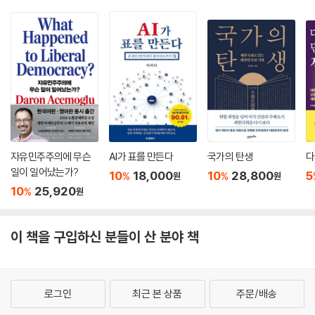
자유민주주의에 무슨
AI가 표를 만든다
국가의 탄생
다
일이 일어났는가?
10
18,000
10
28,800
5
%
%
원
원
10
25,920
%
원
이 책을 구입하신 분들이 산 분야 책
로그인
최근 본 상품
주문/배송