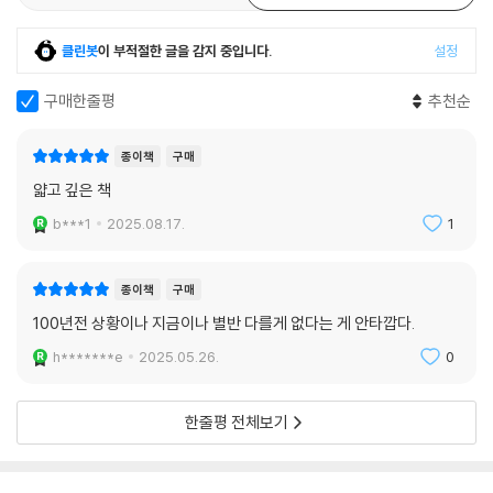
때문이다.(「전체주의적 미래에 대한 전망」) 전체주의 사회에서는 “어떤 생
각을 표현하는 걸?심지어 품는 걸?금할 뿐만 아니라 무슨 생각을 ‘하라고’
클린봇
이 부적절한 글을 감지 중입니다.
설정
명하기”에(「문학과 전체주의」) 자유도 진실도 문학도 말살되고 만다. 자본
구매한줄평
추천순
주의적 민주주의 사회에도 경제적 불평등이나 인종차별, 금권정치 등의 문
제는 있지만 전체주의와는 비교할 수 없이 낫다는 게 오웰의 판단이었다.
민주주의 사회에서는 “내가 법을 어기지 않는 한 ‘그들’이 나를 처벌할 수
종이책
구매
없다는 믿음”이 있기 때문이다. 오웰은 “민주주의는 충분하지는 않아도 파
얇고 깊은 책
시즘보다는 훨씬 나으며, 여기에 반대한다는 건 자기가 걸터앉아 있는 나
b***1
2025.08.17.
1
뭇가지를 톱으로 잘라 버리는 행위”라며 민주주의를 강하게 옹호했다.
(「파시즘과 민주주의」)
종이책
구매
그러나 파시즘의 대중적 호소력을 얕잡아 보고 민주주의 사회 안에 존재하
100년전 상황이나 지금이나 별반 다를게 없다는 게 안타깝다.
는 불의를 시정하지 않는다면, 어디서든 파시즘 운동이 벌어지게 될 것이
h*******e
2025.05.26.
0
라고 오웰은 경고한다. “10년 동안 일자리가 없거나 파산 직전인 사람이라
면 문명의 종말이 다가온다는 소식을 듣고 안도감을 느낄지도 모른다. 나
라 전체가 어떤 구원자의 품에 모든 걸 내맡기려 한 것도 비슷한 심리일 것
한줄평 전체보기
이다.”(「리뷰: 해들리 캔트릴의 “화성 침공”」) 장기간의 경제 침체, 중산층
의 몰락, 이주민 차별과 혐오, 국가주의적 대결의 증가 등 세계 곳곳에서 파