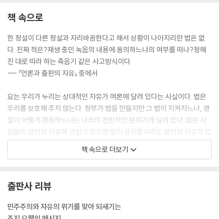
책 속으로
한 정설이 다른 정설과 자리바꿈한다고 해서 상황이 나아지리란 법은 없
다. 진짜 적은?재생 중인 녹음의 내용에 동의하느냐의 여부를 떠나?정해
진 대로 따라 하는 축음기 같은 사고방식이다.
--- 「언론과 출판의 자유」 중에서
요는 우리가 누리는 상대적인 자유가 여론에 달려 있다는 사실이다. 법은
우리를 보호해 주지 않는다. 정부가 법을 만들지만 그 법이 지켜지느냐, 경
찰이 어떻게 행동하느냐는 나라의 전반적인 분위기에 달려 있다. 많은 사
람들이 발언의 자유에 관심이 있으면 법이 금지할지라도 발언의 자유가 있
을 것이다. 여론이 미온적이면 자유를 보호해 줄 법이 존재한다고 할지라
책 속으로 더보기
도 어려움을 겪는 소수자들이 처벌당할 것이다.
--- 「공원에서의 자유」 중에서
출판사 리뷰
바로 여기서 우리는 자본주의적 민주주의가 보여 줘야 할 최상의 자산과
마주치게 된다. 그것은 민주국가 시민들이 향유하는 상대적 안전감이고,
민주주의와 자유의 위기를 맞아 되새기는
친구와 정치 얘기를 할 때 열쇠구멍에 게슈타포의 귀가 붙어 있지 않다는
조지 오웰의 메시지