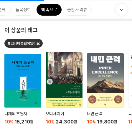
분류
품목정보
책 속으로
출판사 리뷰
이 상품의 태그
#크레마클럽에있어요
니체의 초월자
오디세이아
내면 근력
독
10
15,210
10
24,300
10
19,800
1
%
%
%
원
원
원