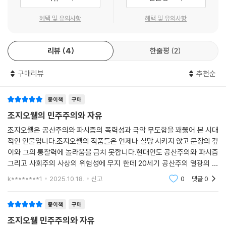
과 위선을 들춰내고 진실을 햇빛 아래 드러낸다.
혜택 및 유의사항
혜택 및 유의사항
파시즘의 발흥을 예견하지 못했다며 마르크스를 책망하는 경우가 종종 있
진영을 넘어
다. 나로서는 그가 파시즘을 예측했는지 못했는지 알 길이 없지만?그 시절
자유를 억압하는 모든 것과 싸우다
의 그로서는 예견을 했다 해도 아주 막연한 표현 수준이었을 것이다?그의
리뷰
4
한줄평
2
추종자들은 강제수용소 정문 앞에 설 때까지 파시즘의 위험을 알아보지 못
이 책에 실린 글들은 서구 사회에서 민주주의와 자유가 가장 큰 위기에 처
했던 게 분명하다.
구매리뷰
추천순
한 시기(1939~1946년)에 쓰였다. 오웰은 이런 위기를 맞아 진정 자유를
--- 「파시즘을 예언하다」 중에서
지키는 길이 무엇인지 고민했는데, 그의 글에는 지금 읽어도 날카롭게 찌
르는 대목이 가득하다. 예컨대 「유색인종은 제외하고」라는 글에서 오웰은
종이책
구매
우리 시대에 정치적인 말과 글은 주로 옹호할 수 없는 것을 옹호하는 데 쓰
파시스트 국가와 싸우면서도 식민지에 대해 제국주의적 착취를 지속하는
조지오웰의 민주주의와 자유
인다. 영국의 인도 지배, 러시아의 숙청과 추방, 일본에 대한 원자탄 투하
소위 민주국가의 위선을 꼬집으며 전쟁의 승리가 우선이라며 불의를 지속
조지오웰은 공산주의와 파시즘의 폭력성과 극악 무도함을 꽤뚫어 본 시대
같은 일들은 대부분의 사람들은 차마 직면할 수 없는 악랄한 주장을 동원
하는 행태를 비판한다. 그는 이런 불의가 바로잡히지 않는다면 파시즘은
적인 인물입니다.조지오웰의 작품들은 언제나 실망 시키지 않고 문장의 깊
해야만 실제로 옹호될 수 있다.
더욱 힘을 얻을 것이며 설사 민주국가가 승리한다 해도 의미가 없을 것이
이와 그의 통찰력에 놀라움을 금치 못합니다.현대인도 공산주의와 파시즘
--- 「언어의 타락」 중에서
라고 경고한다. “히틀러 체제를 무너뜨리면서 그보다 훨씬 더 크면서 마찬
그리고 사회주의 사상의 위험성에 무지 한데 20세기 공산주의 열광의 시
가지로 나쁜 체제를 안정시키는 것이라면 승리한들 무슨 의미가 있을까?”
대 광기의 시대 모두가 공산당 혹은 파시즘을 외칠때 그는 자유와 민주주
k********1
2025.10.18.
신고
0
댓글
0
지금은 당파성의 시대이지 객관성의 시대가 아닙니다. 자신이 동의하지 않
바깥의 적과 싸워 이기는 게 먼저라며 내부의 소수자가 겪는 문제는 나중
의 즉 개인의 존엄과
는 결론을 내는 책에서는 문학적인 가치를 발견하기가 참으로 어려운 시대
으로 미루는 요즘의 세태를 지적하는 듯한 대목이다.
입니다. 정치가(아주 일반적인 의미의 정치를 말합니다) 문학을 침범한 게
종이책
구매
보통 있던 수준을 넘어섰고, 그래서 개인과 사회 간에 항상 존재하는 갈등
조지오웰 민주주의와 자유
「공원에서의 자유」에서는 자유의 진정한 의미가 무엇인지 묻는다. 그의 시