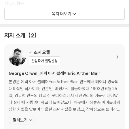
자유와 행복
리뷰: 해들리 캔트릴의 「화성 침공」
목차 더보기
언어의 타락
문학과 전체주의
역자 후기: 먹구름 아래에서 근본을 살피다
저자 소개
2
조지 오웰 연보
저
조지 오웰
관심작가 알림신청
George Orwell,에릭 아서 블레어Eric Arther Blair
본명은 에릭 아서 블레어Eric Arther Blair. 인도에서 태어나 영국의
대표적인 작가이자, 언론인, 비평가로 활동하였다. 1903년 6월 25
일, 영국령 인도의 벵골 주 모티하리에서 세관관리의 아들로 태어났
다. 8세 때 사립예비학교에 들어갔으나, 이곳에서 상류층 아이들과의
심한 차별을 맛보며 우울한 소년시절을 보냈고, 장학생으로 들어간
이튼교에서의 학창시절 역시 계급 차이를 뼈저리게 실감하는 계기가
펼쳐보기
되었다. 졸업 후 대학 진학을 포기하고 1922년부터 5년간 미얀마에