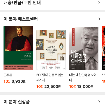
시즘의 토대가 구축되고 있으며, 그 위에서 극우 세력이 힘을 얻고 있다. 마
배송/반품/교환 안내
치 오래전 오웰이 살던 시대에 그랬던 것처럼 말이다. 공고하다 생각한 민
주주의가 다시 도전받고 독재와 전체주의의 위험이 다가오는 지금, 전체주
이 분야 베스트셀러
의의 창궐을 예견하고 그와 맞서 싸울 길을 제시한 오웰의 글을 읽어보자.
군주론
500명의 인물로 읽는
나는 대한민국 검사였
브
세계사
다
10
6,930
1
%
원
10
22,500
10
18,000
%
%
원
원
이 분야 신상품