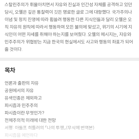
스탈린주의가 휘몰아치면서 자유와 진실과 인간성 자체를 공격하고 있던
당시, 오웰은 깊은 통찰력이 깃든 명료한 글로 그에 대항했다. 국가주의나
이념 및 정치 진영에 따라 휩쓸려 행동한 다른 지식인들과 달리 오웰은 오
직 자유의 원칙에 따라서 행동하며 모든 불의에 맞섰고, 위기의 시기에 지
식인이 어떤 자세를 취해야 하는지를 보여줬다. 오웰의 메시지는, 자유와
민주주의가 위협받는 지금 한국의 현실에서도 사고와 행동의 좌표가 되어
줄 것이다.
목차
언론과 출판의 자유
공원에서의 자유
유색인종은 제외하고
파시즘과 민주주의
파시즘이란 무엇인가?
전체주의적 미래에 대한 전망
서평: 아돌프 히틀러의 『나의 투쟁』(무삭제 번역본)
파시즘을 예언하다