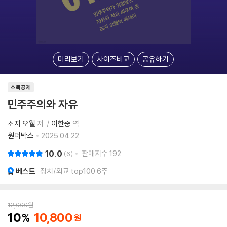
미리보기
사이즈비교
공유하기
소득공제
민주주의와 자유
조지 오웰
저
이한중
역
원더박스
2025.04.22.
10.0
판매지수
192
6
베스트
정치/외교 top100 6주
12,000
원
10
10,800