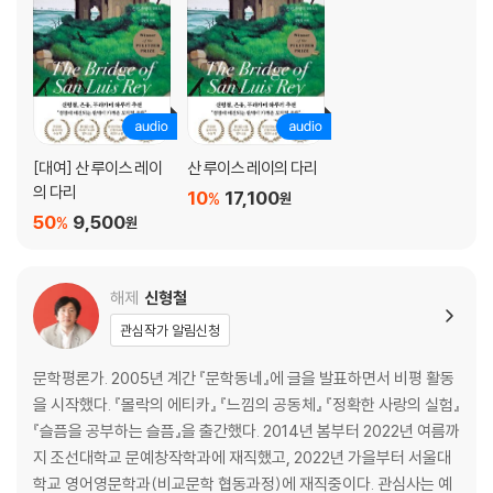
[대여] 산 루이스 레이
산 루이스 레이의 다리
의 다리
10
17,100
%
원
50
9,500
%
원
해제
신형철
관심작가 알림신청
문학평론가. 2005년 계간 『문학동네』에 글을 발표하면서 비평 활동
을 시작했다. 『몰락의 에티카』 『느낌의 공동체』 『정확한 사랑의 실험』
『슬픔을 공부하는 슬픔』을 출간했다. 2014년 봄부터 2022년 여름까
지 조선대학교 문예창작학과에 재직했고, 2022년 가을부터 서울대
학교 영어영문학과(비교문학 협동과정)에 재직중이다. 관심사는 예