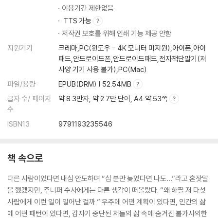
이용기간 제한없음
TTS 가능
저작권 보호를 위해 인쇄 기능 제공 안함
지원기기
크레마,PC(윈도우 - 4K 모니터 미지원),아이폰,아이
패드,안드로이드폰,안드로이드패드,전자책단말기(저
사양 기기 사용 불가),PC(Mac)
파일/용량
EPUB(DRM) | 52.54MB
글자 수/ 페이지
약 8.3만자, 약 2.7만 단어, A4 약 53쪽
수
ISBN13
9791193235546
책 속으로
다른 사람이었다면 내심 안도하며 “십 분만 늦었다면 나도…”라고 혼잣말
을 했겠지만, 주니퍼 수사에게는 다른 생각이 떠올랐다. “왜 하필 저 다섯
사람에게 이런 일이 일어난 걸까.” 우주에 어떤 계획이 있다면, 인간의 삶
에 어떤 패턴이 있다면, 갑자기 중단된 저들의 삶 속에 숨겨진 불가사의한