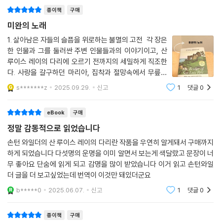
“산 자들의 땅과 죽은 자들의 땅이 있고, 그 둘을 잇는 다리가 바로 사랑이
종이책
구매
다. 오직 사랑만이 남는다. 오직 사랑만이 의미를 지닌다.”
미완의 노래
우리는 불확실하고 예측할 수 없는 인생을 살아간다. 그러나 우리는 타인
1. 살아남은 자들의 슬픔을 위로하는 불멸의 고전 각 장은
한 인물과 그를 둘러싼 주변 인물들과의 이야기이고, 산
과 맺는 관계 속에서 살고 있고, 서로에게 남긴 사랑의 흔적은 결코 사라지
루이스 레이의 다리에 오르기 전까지의 세밀하게 직조한
지 않는다. 결국 우리를 연결하는 것도, 우리에게 남는 것도 오직 사랑뿐이
다. 사랑을 갈구하던 마리아, 집착과 절망속에서 무릎을
다. 책을 덮고 나면, 가슴 벅찬 여운이 먹먹하게 퍼진다. 그리고 우리 자신
다쳐 생을 마감한 마누엘을 잃은 쌍둥이 형 에스테반. 피
과 우리 주변을 다시 한번 돌아보게 된다. 매일 스쳐 지나가는 사람들, 어쩌
s*******z
2025.09.29.
신고
1
댓글
0
어나기도 전에 꺾여버린 고아 소녀 페피타. 그리고 연극
면 내일 갑자기 만나지 못할 수도 있는 사람들. 우리는 과연 그들에게 어떤
세계에서 허영과 갈망을 오가던 여배우
존재로 남을 것인가? 어쩌면 우리는 모두 삶과 죽음의 경계에 자리한 ‘다
eBook
구매
리’를 건너고 있는지도 모른다. 지척에 있는 죽음 앞에서, 가치 있고 의미
정말 감동적으로 읽었습니다
있는 인생을 위해 어떻게 살아야 할 것인가? 『산 루이스 레이의 다리』가 던
손턴 와일더의 산 루이스 레이의 다리란 작품을 우연히 알게돼서 구매까지
지는 이러한 질문들은, 책이 출간된 지 약 백여 년이 되어가는 지금도, 그리
하게 되었습니다 다섯명의 운명을 이미 알면서 보는게 색달랐고 문장이 너
고 머나먼 미래에도 유효할 것이다.
무 좋아요 단숨에 읽게 되고 감명을 많이 받았습니다 이거 읽고 손턴와일
더 글을 더 보고싶었는데 번역이 이것만 돼있더군요
b*****0
2025.06.07.
신고
1
댓글
0
종이책
구매