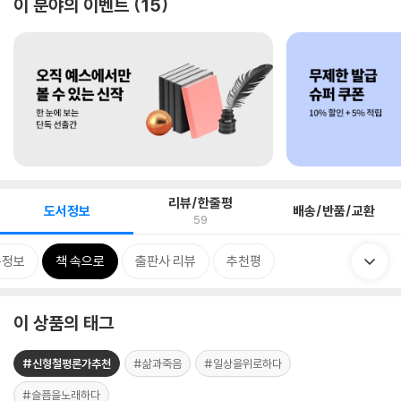
이 분야의 이벤트
15
리뷰/한줄평
도서정보
배송/반품/교환
59
목정보
책 속으로
출판사 리뷰
추천평
이 상품의 태그
#신형철평론가추천
#삶과죽음
#일상을위로하다
#슬픔을노래하다