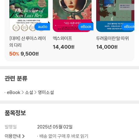
[대여] 산 루이스 레이
엑스와이프
두려움이란 말 따위
의 다리
14,400
14,000
원
원
50
9,500
%
원
관련 분류
eBook
소설
영미소설
품목정보
발행일
2025년 05월 02일
이용안내
배송 없이 구매 후 바로 읽기