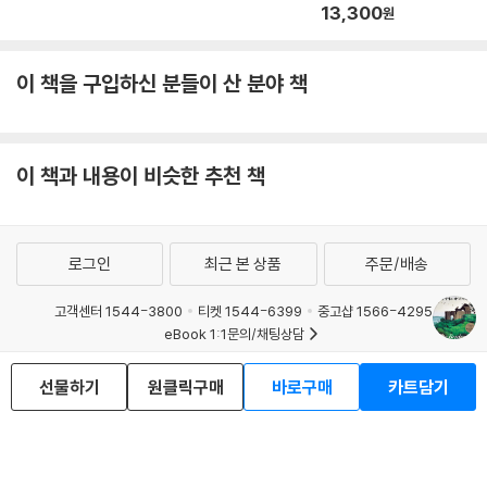
13,300
원
이 책을 구입하신 분들이 산 분야 책
이 책과 내용이 비슷한 추천 책
로그인
최근 본 상품
주문/배송
고객센터 1544-3800
티켓 1544-6399
중고샵 1566-4295
eBook 1:1문의/채팅상담
예스이십사(주) 사업자 정보
선물하기
원클릭구매
바로구매
카트담기
이용약관
개인정보처리방침
청소년보호정책
PC버전
회사소개
거래처관계자께
도서홍보
광고
Copyright © YES24 Corp. All Rights Reserved.