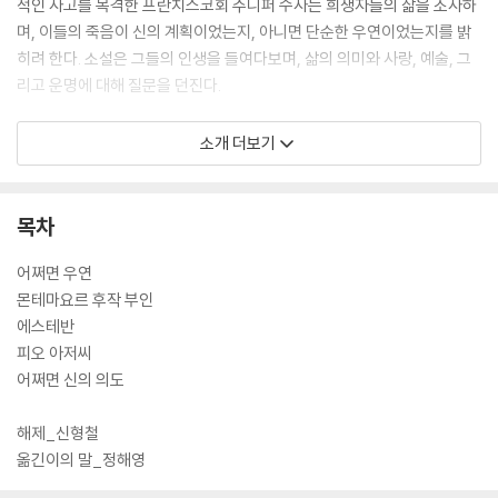
적인 사고를 목격한 프란치스코회 주니퍼 수사는 희생자들의 삶을 조사하
며, 이들의 죽음이 신의 계획이었는지, 아니면 단순한 우연이었는지를 밝
히려 한다. 소설은 그들의 인생을 들여다보며, 삶의 의미와 사랑, 예술, 그
리고 운명에 대해 질문을 던진다.
1927년에 출간한 이 작품은, 출간 직후 ‘문장가들의 교과서’라는 찬사를
소개 더보기
받으며 1928년 퓰리처상을 수상했다. 출간 첫해에만 30만 부가 판매될 정
도로 폭발적인 인기를 끌었으며, 미국을 배경으로 한 작품에만 주어지던
퓰리처상의 수상 기준을 바꿔 놓은 작품으로도 유명하다. 『산 루이스 레이
목차
의 다리』는 시대를 초월한 보편적인 가치, 혁신적인 플롯, 그리고 철학적
성찰을 담아내며, 오늘날까지도 전 세계적으로 많은 독자에게 사랑받고 있
어쩌면 우연
다.
몬테마요르 후작 부인
에스테반
피오 아저씨
어쩌면 신의 의도
해제_신형철
옮긴이의 말_정해영