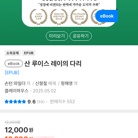
미리보기
공유하기
소득공제
EPUB
산 루이스 레이의 다리
eBook
EPUB
손턴 와일더
저
신형철
해제
정해영
역
클레이하우스
2025.05.02.
9.6
판매지수
552
59
12,000
원
12,000