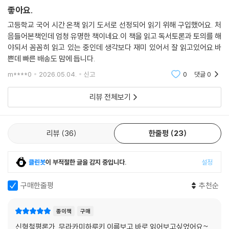
좋아요.
고등학교 국어 시간 온책 읽기 도서로 선정되어 읽기 위해 구입했어요. 처
음들어본책인데 엄청 유명한 책이네요.이 책을 읽고 독서토론과 토의를 해
야되서 꼼꼼히 읽고 있는 중인데 생각보다 재미 있어서 잘 읽고있어요.바
쁜데 빠른 배송도 맘에 듭니다.
m****0
2026.05.04.
신고
0
댓글
0
리뷰 전체보기
리뷰
36
한줄평
23
클린봇
이 부적절한 글을 감지 중입니다.
설정
구매한줄평
추천순
종이책
구매
신형철평론가, 무라카미하루키 이름보고 바로 읽어보고싶었어요~