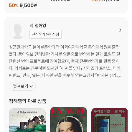
50
9,500
%
원
역
정해영
관심작가 알림신청
성균관대학교 불어불문학과와 이화여자대학교 통역대학원을 졸업
했다. 동아일보 인터넷판 기사를 영문으로 번역하는 일과 로알드 달
단편선 번역 프로젝트에 참여했으며, 현재 전문번역가로 활동 중이
다. 역서로는 인문여행 도서인 「세계를 읽다」 시리즈의 프랑스, 터키,
핀란드, 인도, 일본, 타이완 편을 비롯해 인문교양서 『반자본주의』,
『하버드 문학 강의』, 『이 폐허를 응시하라』, 『판데믹: 바이러스의 위
펼쳐보기
협』, 『회계는 어떻게 역사를 지배해왔는가』, 『번역의 일』, 『페미니스
트99』 등이 있고, 소설 『리버보이』, 『더 미러』, 『빌리 엘리어트』, 『멍
정해영
의 다른 상품
때리기』, 『올드 오스트레일리아』,