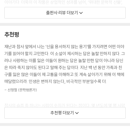
이야기다. 더욱이 이 작품은 상업적인 성과를 넘어, ‘위대한 문학적 산물’,
그러나 그의 의지와 상상력이 맥을 못 출 만큼 여자에게 단단히 빠져든 것
‘문장가들의 교과서’, ‘현시대 최고의 작품’이라는 찬사를 받으며, 1928년
출판사 리뷰 더보기
은 처음이었다. 그래서 사랑과 쾌락을 분리할 수 있는, 단순한 성격의 장점
퓰리처상 소설 부문을 수상하는 데까지 이른다. 당시 퓰리처상은 미국적인
을 잃어버렸다. 이제 쾌락은 음식을 먹는 것처럼 단순하지 않았다. 사랑 때
삶과 배경을 잘 담아낸 작품에 수여되었지만, 페루를 배경으로 한 이 소설
문에 복잡해졌다. 이제 미친 듯 자기 자신을 잃어버리고, 사랑하는 사람에
이 퓰리처상을 받으면서 그 수상의 기준을 바꾸는 계기가 되었다. 과연 문
추천평
대한 극적인 생각 외에는 아무것도 안중에 없는 상태에 접어들었다.
학사에 한 획을 그었다고 말해도 과언이 아닌 역작이 탄생한 순간이었다.
--- p.85 「에스테반」 중에서
재난과 참사 앞에서 나는 ‘신을 용서하지 않는 용기’를 가지려면 어떤 이야
『산 루이스 레이의 다리』는 한국에서도 1958년 출판사 신양사에서 『운명
기를 읽어야 할지 고민한다. 이 소설이 제시하는 답은 놀랄 만하지 않다. 그
그는 세상 사람들을 두 부류로 나누었다. 사랑을 해 본 사람과 해 보지 못한
의 다리』로 처음 소개되었으나 이후 절판과 재출간을 거듭한 끝에 2025년
러나 사랑하는 이를 잃은 이들이 원하는 답은 놀랄 만한 답이 아니라 당신
사람이었다. 그것은 지독한 오만이었다. 사랑할 능력이 없는 사람들(더 정
클레이하우스에서 네 번째로 새롭게 번역 출간된다. 유달리 반복되는 재난
은 따라 죽지 않아도 된다고 말해 주는 답이다. 지난 백 년 동안 가족과 친
확하게는 사랑의 고통을 느낄 능력이 없는 사람들)은 살아 있다고 말할 수
과 참사 속에서 한국 사회는 지난 상처를 극복하기도 전에 다시 상처를 새
구를 잃은 많은 이들이 제 고통을 이해하고 또 계속 살아가기 위해 이 책에
없고, 사후에도 다시 살지 못할 것이 분명하다고 주장하는 것이니 말이다.
기는 일을 거듭하고 있다. 피 흘리는 채로도 앞으로 나아가야만 하는 것이
매달렸으리라. 인생은 변하지 않는다, 비극적인 부분일수록 더.
--- pp.160-161 「피오 아저씨」 중에서
삶이라는 굴레의 본질이기에 우리는 백년에 가까운 시간을 거슬러 다시 한
- 신형철 (문학평론가)
번 이 책을 읽어보려 한다. 새롭게 소개되는 이번 『산 루이스 레이의 다리』
모든 외로운 사람들이 그렇듯, 그는 우정에 신성한 매력을 부여했다. 거리
는 『이 폐허를 응시하라』, 『리버보이』 등을 옮겼던 정해영 번역가의 정확
에서 함께 웃으며 거닐다 헤어질 때 포옹하는 사람들, 미소 가득한 얼굴로
참사의 슬픔 중 하나는 사람이 숫자가 된다는 점이다. 몇 년도에 몇 명 사망
하고 섬세한 번역과, 자신의 인생책이라고 밝혔던 신형철 문학평론가의 해
함께 만찬을 즐기는 사람들을 보며, 믿기 힘들겠지만, 그들이 그런 친밀감
이라는 서늘한 통계에 흡수된 사람들은, 그러나 언젠가 이야기로 구출된
추천평 더보기
제를 붙여 우리가 여전히 이 책을 다시 읽어야 할 명료한 이유를 더했다.
으로부터 엄청난 만족을 얻고 있다고 상상했다.
다. 『산 루이스 레이의 다리』는 그 아름다운 본보기다. 희생자의 면면들, 욕
--- p.167 「피오 아저씨」 중에서
망과 감정이 만들어 낸 뜨거운 마음들, 사연들을 따라가다 보면 이미 ‘인식
우리는 우연히 살고 우연히 죽는 것일까,