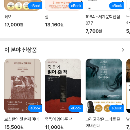
테오
살
1984 - 세계문학전집
노
077
학
17,000
13,160
원
원
7,700
5
원
이 분야 신상품
보스턴의 첫 번째 마녀
죽음이 읽어 준 책
그리고 강은 그녀를 끌
날
어내린다
15,500
11,000
7
원
원