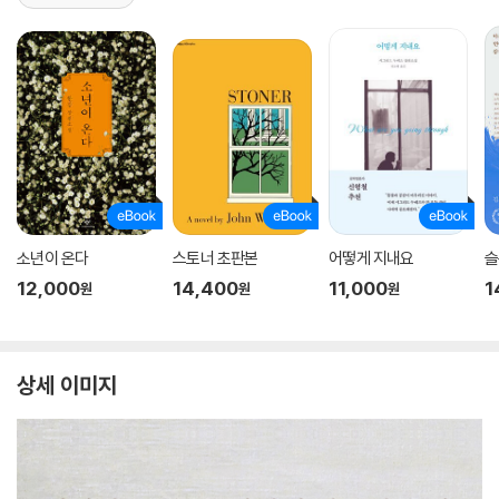
소년이 온다
스토너 초판본
어떻게 지내요
슬
12,000
14,400
11,000
1
원
원
원
상세 이미지