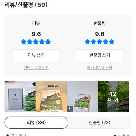
의 다리’를 건넌 후다. 노련한 소설가는 너와 나의 구분은 가상의 환영에 불
리뷰/한줄평
59
아니면 계획에 의해 살고 계획에 의해 죽는 것일까.
그러나 우리는 곧 죽을 것이고, 그 다섯 명에 대한 모든 기억도 지상에서 완
과하다는 윤리의 극점에 독자를 데려다 놓는다. 전쟁의 시대를 지나 재난
전히 사라질 것이다. 우리 자신도 한동안 사랑받다가 잊힐 것이다. 그러나
의 시대를 사는 현대인을 위한 고전으로 널리 읽힐 가치가 충분하다. 사랑
살아가면서 예상치 못한 크고 작은 비극을 마주할 때가 있다. 그리고 그 순
리뷰
한줄평
그 정도 사랑이면 충분하다. 모든 사랑의 충동은 그것을 만들어 낸 사랑으
에 관해, 관계에 관해, 신에 관해, 불행에 관해 비밀을 누설하는 놀라운 책
간, 우리는 삶이 얼마나 쉽게 무너질 수 있는지, 우리가 얼마나 죽음 가까이
로 돌아간다. 사랑을 위해서는 기억조차 필요하지 않다. 산 자들의 땅과 죽
이다. 나는 너무 좋아서 여러 번 다시 읽었고, 필사까지 했다.
9.6
9.6
에 서 있는지를 깨닫는다. 특히, 사고나 자연재해, 질병 등으로 사랑하는 이
은 자들의 땅이 있고, 그 둘을 잇는 다리가 바로 사랑이다. 오직 사랑만이
를 잃었을 때, 우리는 스스로에게 묻는다. “왜 하필 이런 일이 일어난 걸
- 은유 (르포 작가)
남는다. 오직 사랑만이 의미를 지닌다.
까? 이 모든 것에 과연 어떤 의미가 있을까?” 손턴 와일더의 『산 루이스 레
--- p.209 「어쩌면 신의 의도」 중에서
리뷰 쓰기
한줄평 쓰기
이의 다리』는 바로 이러한 질문에서 출발한다.
너무나 감동적이고 강렬한 힘을 지닌 소설. 옴진리교 지하철 테러 사건을
다룬 『언더그라운드』를 쓸 때, 나는 매 순간 이 소설을 떠올리며 큰 영감을
먼저 간 다섯 명에게 주었어야 할 사랑을 뒤늦게 다른 이에게 준다는 생각
혜택 및 유의사항
혜택 및 유의사항
1714년 7월 20일 정오, 페루에서 가장 멋진 다리가 갑작스럽게 붕괴되며
받았다. 『산 루이스 레이의 다리』는 오랜 시간이 지나도 내 서재에 영원히
조차 필요 없다. 그들이 죽었듯이 남은 우리도 죽는다. ‘나는 너를 사랑한
다섯 명의 여행자가 목숨을 잃는다. 이 비극적인 순간을 우연히 목격한 주
자리할, 절대 손에서 놓을 수 없는 걸작이다.
다’라는 문장에서 중요한 건 주어나 목적어가 아니라 ‘사랑한다’라는 동사
니퍼 수사는 이들의 죽음이 단순한 우연인지, 아니면 신의 계획인지에 대
- 무라카미 하루키 (소설가)
다. 주어와 목적어는 몹시 중요하다고 반박하고 싶어질 때 그다음 문장이
해 의문을 품는다. 그는 이 사고를 ‘신의 의도’를 과학적으로 증명할 완벽한
12
우리를 품는다. “모든 사랑의 충동은 그것을 만들어 낸 사랑으로 돌아간
기회라고 믿으며, 장장 6년에 걸쳐 희생자들의 삶을 조사하고 십여 권의
더보기
다.”
방대한 기록을 남긴다. 기록물에는 다섯 명의 희생자가 생을 마감하기 전
5
--- pp.217-218 「해제: 샘 속에 숨겨진 샘」 중에서
까지 어떤 삶을 살았는지 상세히 적혀 있었는데, 수천 건의 사소한 사실과
일화, 그리고 관련된 증언들이 담겨 있었다.
리뷰
36
한줄평
23
어찌 보면 한 치 앞도 모르고 바둥대며 살다가 준비 없이 죽음을 맞이하고,
딸에게 사랑을 갈구하던 외로운 노파 몬테마요르 후작 부인, 충직한 하녀
잠시 기억되다가 영영 잊히는 삶이 허무하게 느껴질 수 있다. 그러나 이 소
였던 소녀 페피타, 쌍둥이 형제를 잃고 슬픔에 잠긴 청년 에스테반, 유명한