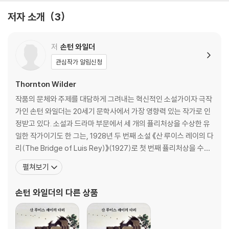
저자 소개
3
저
손턴 와일더
관심작가 알림신청
Thornton Wilder
작품의 문체와 주제를 대담하게 그려내는 혁신적인 소설가이자 극작
가인 손턴 와일더는 20세기 문학사에서 가장 영향력 있는 작가로 인
정받고 있다. 소설과 드라마 부문에서 세 개의 퓰리처상을 수상한 유
일한 작가이기도 한 그는, 1928년 두 번째 소설 《산 루이스 레이의 다
리(The Bridge of Luis Rey)》(1927)로 첫 번째 퓰리처상을 수상
하고, 이어 1938년에 희곡 《우리 읍내(Our Town)》로, 1943년에
펼쳐보기
는 희곡 《위기일발(The Skin of Our Teeth)》로 퓰리처상을 수상
하면서 세기의 작가로 떠올랐다. 그는 성공한 교사이자 수필가, 번역
손턴 와일더
의 다른 상품
가,