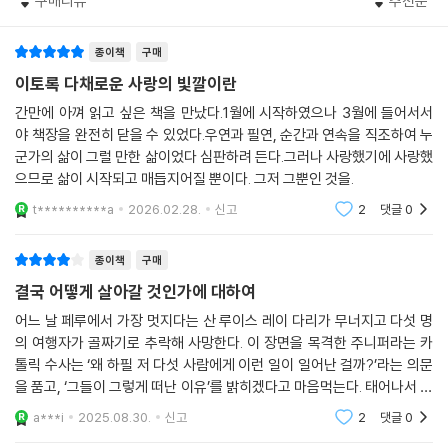
구매리뷰
추천순
설은 한동안 누군가를 사랑하고 누군가의 사랑을 받았다는 것, 그것으로
여배우의 후원자이자 멘토였던 피오 아저씨, 그리고 병약한 어린 소년 돈
충분히 살 가치가 있다고 말한다.
하이메. 그들의 이야기를 따라가다 보면, 이들이 특별히 선하지도 악하지
종이책
구매
--- p.223 「옮긴이의 말」 중에서
도 않았고, 결국 우리와 다르지 않은 평범한 사람들이었음을 알게 된다. 각
이토록 다채로운 사랑의 빛깔이란
자의 방식으로 사랑을 표현하고, 상실을 겪으며, 때로는 늦게나마 달라지
간만에 아껴 읽고 싶은 책을 만났다.1월에 시작하였으나 3월에 들어서서
기를 꿈꾸던 그들의 삶을 통해 우리는 자연스레 우리 자신의 모습을 비춰
야 책장을 완전히 닫을 수 있었다.우연과 필연, 순간과 연속을 직조하여 누
보게 된다.
군가의 삶이 그럴 만한 삶이었다 심판하려 든다.그러나 사랑했기에 사랑했
으므로 삶이 시작되고 매듭지어질 뿐이다. 그저 그뿐인 것을.
감당할 수 없는 상실 앞에서
t**********a
2026.02.28.
신고
2
댓글
0
과연 우리가 기댈 수 있는 것은 무엇인가
종이책
구매
안톤 체호프는 이렇게 말한다. “문학의 임무는 질문에 답하는 것이 아니라,
질문을 제대로 하는 것”이라고. 작가인 손턴 와일더 역시 우리가 경험하는
결국 어떻게 살아갈 것인가에 대하여
비극의 이유에 대해 명확한 답을 내리지 않는다, 대신 그는 ‘왜 그런 일이
어느 날 페루에서 가장 멋지다는 산 루이스 레이 다리가 무너지고 다섯 명
일어났는가’라는 질문을 ‘우리는 왜 그렇게밖에 살아갈 수밖에 없었는
의 여행자가 골짜기로 추락해 사망한다. 이 장면을 목격한 주니퍼라는 카
가’라는 질문으로 바꿔 묻는다. 그리고 와일더는 마지막 장에서 수녀원장
톨릭 수사는 ‘왜 하필 저 다섯 사람에게 이런 일이 일어난 걸까?’라는 의문
의 입을 빌려 우리가 감당할 수 없는 상실 앞에서 의지할 수 있는 것이 무엇
을 품고, ‘그들이 그렇게 떠난 이유’를 밝히겠다고 마음먹는다. 태어나서 죽
인지 작은 힌트를 남겨둔다. 마지막 장에 등장하는 이 구절은 영국 전 총리
는 것은 자연의 순리라지만 어떤 죽음은 너무도 급작스럽고 부자연스럽게
a***i
2025.08.30.
신고
2
댓글
0
느껴져서
토니 블레어가 9.11 테러 희생자를 추모하는 자리에서 낭독하기도 했다.