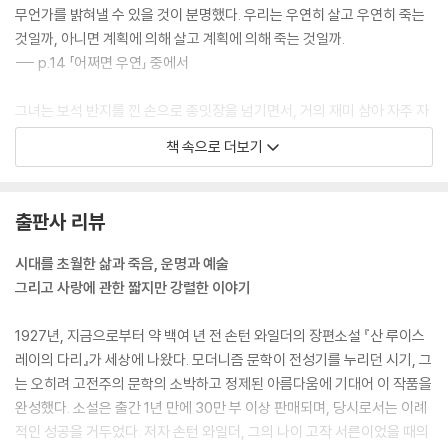
무언가를 밝혀낼 수 있을 것이 분명했다. 우리는 우연히 살고 우연히 죽는
것일까, 아니면 계획에 의해 살고 계획에 의해 죽는 것일까.
--- p.14 「어쩌면 우연」 중에서
그녀는 보석 반지를 낀 손으로 종잇장을 넘기면서, 거의 재미 삼아 자주 자
문하곤 했다. 혹시 끝없이 느껴지는 이 고통이 아예 심장에 자리를 잡은 건
책 속으로 더보기
아닌지. 솜씨 좋은 의사라면 부서진 왕좌 같은 심장을 절개하다가 마침내
어떤 흔적을 발견하지 않을까. 그러고는 고개를 들어 계단식 강의실에 앉
아 있는 학생들에게 이렇게 외치는 것이다. “이 여인은 그동안 몹시 고통받
출판사 리뷰
았고, 그 고통이 심장에 자국을 남겼습니다.”
--- pp.30-31 「몬테마요르 후작 부인」 중에서
시대를 초월한 삶과 죽음, 운명과 예술
그리고 사랑에 관한 짧지만 강렬한 이야기
딸의 편지는 비록 표현은 그럴싸했으나 상처를 주는 말들로 가득했다. 어
쩌면 순전히 고통을 주기 위해 교묘하게 기교를 부린 것이 아닐까 싶었다.
1927년, 지금으로부터 약 백여 년 전 손턴 와일더의 장편소설 『산 루이스
문구 하나하나가 후작 부인의 눈으로 들어가서 이해와 용서로 조심스럽게
레이의 다리』가 세상에 나왔다. 모더니즘 문학이 전성기를 누리던 시기, 그
포장된 다음 가슴에 스며들었다. 마침내 그녀는 일어나, 동정하는 듯한 라
는 오히려 고전주의 문학의 소박하고 정제된 아름다움에 기대어 이 작품을
마들을 부드럽게 쫓아내고 진지한 얼굴로 성지로 돌아갔다.
완성했다. 소설은 출간 1년 만에 30만 부 이상 판매되며, 당시로서는 이례
--- p.64 「몬테마요르 후작 부인」 중에서
적인 성공을 거두었다. 저자 손턴 와일더, 그의 나이 고작 서른이었을 때의