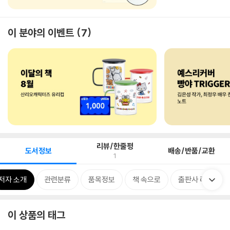
이 분야의 이벤트
7
리뷰/한줄평
도서정보
배송/반품/교환
1
저자 소개
관련분류
품목정보
책 속으로
출판사 리뷰
이 상품의 태그