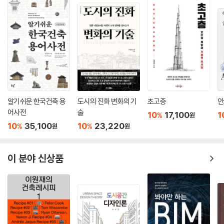
알기쉬운 한국건축 용
도시의 진화 변화의 기
초고층
안
어사전
술
10
17,100
1
%
원
10
35,100
10
23,220
%
%
원
원
이 분야 신상품