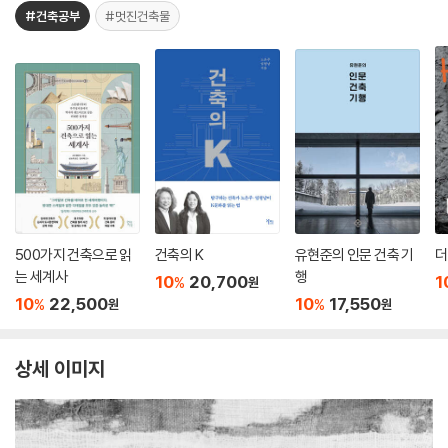
#건축공부
#멋진건축물
500가지 건축으로 읽
건축의 K
유현준의 인문 건축 기
더
는 세계사
행
10
20,700
1
%
원
10
22,500
10
17,550
%
%
원
원
상세 이미지