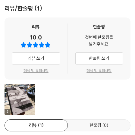
같은 건물인데도 당대인과 현대인이 본 일 제수는 다르다. 이유는 간단하
대주의와 상대주의, 수학적 비례와 감각적 조합―이 모든 것들이 철학서
리뷰/한줄평
1
다. 여러 차례 설명했듯, 우리는 눈으로 보는 것이 아니라 뇌의 해석을 거친
가 아니라 건축 도면과 공간 안에서 실현되고 있다.
결과물을 보기 때문이다. 당대인들과 현대인들이 다른 것을 본다는 말은
결국 다른 해석을 한다는 것이다. 뇌는 무엇인가를 관찰하는, 즉 보는 시점
우리는 흔히 건축을 ‘양식’으로 이해한다. 하지만 이 책은 묻는다. 누구의
리뷰
한줄평
까지의 지식과 경험을 바탕으로 해석한다.
시선으로 그 양식을 보았는가? 현대인이 보는 파르테논과 고대 아테네인
10.0
---「6 일 제수 성당」중에서
첫번째 한줄평을
이 본 파르테논은 다르다. 그 차이를 만드는 것은 경험과 철학, 그리고 시대
남겨주세요.
의 문화에 깃들어 있다. 이 책은 건축을 시대의 색안경으로 읽어내는 시도
뒤랑 이전의 건축은 이데아적 형상을 추구했다. 그런데 뒤랑의 시대에는
를 한다. 그 시도는 어느새 우리의 감각에도 작용하기 시작한다.
리뷰 쓰기
한줄평 쓰기
이데아적 형상을 추구하지 않는다. 아니 그렇게 하지 못한다. 왜? 전례가
없는 용도의 건물을 만들어내야 하기 때문이다. 전례가 없는 용도의 건물
책을 덮고 나면 일상에서 마주치는 건축이 더 이상 ‘배경’이 아니다. 그 안
혜택 및 유의사항
혜택 및 유의사항
에 부합하는 이데아적 형상을 상상할 수 있겠는가?
에 시대의 질문, 삶 속에서 빚어지는 갈등, 철학적인 다양한 선택이 들어 있
---「7 뒤랑의 파리 판테온」중에서
다는 것을 알게 된다. 르네상스가 바로크로 넘어가는 순간, 플라톤에서 아
리스토텔레스로 바뀌는 전환점?이 모든 것이 건축이라는 공간에 고스란
이런 맥락에서 우리는 빅토리아 앨버트 뮤지엄에서 아리스토텔레스의 영
히 녹아 있다.
향을 찾아낼 수 있다. 건축의 추가 다시 아리스토텔레스 쪽으로 기울어졌
다. 건축의 추가 아리스토텔레스로 기울어지는 순간, 우리는 또다시 플라
『건축으로 미학하기』는 건축을 공부한 이들이 아니더라도, 사유하는 미학,
2
톤을 예상하게 된다.
형태 너머의 많은 생각들, 그 공간이 지닌 가치와 철학을 알고자 하는 누구
---「8 빅토리아 앨버트 뮤지엄」중에서
리뷰
1
한줄평
0
에게나 열려 있다.