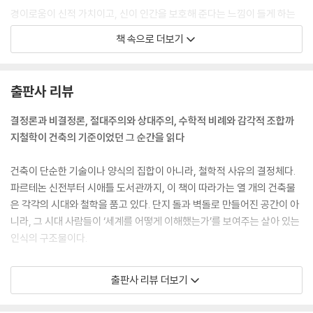
경이로움이 신적 가치이고, 신이 인간을 보호해 준다는 느낌이 들게 하는
것이 바로 안전감이다. 성 필리베르의 사람들에게는 경이로움과 안전감이
책 속으로 더보기
최고 가치였다. 그들이 플로티노스가 제공한 플라톤제 색안경을 쓰고 있었
기 때문이다.
---「3 성 필리베르 수도원」중에서
출판사 리뷰
고딕 성당은 인간의 감각을 일부나마 용인하기 시작했다. 그것은 성상의
결정론과 비결정론, 절대주의와 상대주의, 수학적 비례와 감각적 조합까
감각적인 표현으로 이어졌다. 성상 표현을 인간이 인지하려면 빛이 필요했
지철학이 건축의 기준이었던 그 순간을 읽다
고, 그걸 수제가 해냈다. 빛이 들어온 성당의 천장은 이제 좀 더 높이 올라
가야만 했다. 아리스토텔레스의 승리가 확인되는 순간이다.
건축이 단순한 기술이나 양식의 집합이 아니라, 철학적 사유의 결정체다.
---「4 파리 노트르담 대성당」중에서
파르테논 신전부터 시애틀 도서관까지, 이 책이 따라가는 열 개의 건축물
은 각각의 시대와 철학을 품고 있다. 단지 돌과 벽돌로 만들어진 공간이 아
르네상스는 ‘어느 날 갑자기’라고 해도 좋을 만큼 금세 시들해졌다.62 주도
니라, 그 시대 사람들이 ‘세계를 어떻게 이해했는가’를 보여주는 살아 있는
적인 어떤 경향이 시들해졌다는 것은 다른 것이 나타났다는 것을 의미한
인식의 구조물이다.
다. 르네상스 건축의 특징을 간결한 기본 형상의 사용과 비례라고 본다면,
그 뒤를 이어 나올 건축의 특징이 짐작되지 않는가?
저자는 말한다. 플라톤과 아리스토텔레스라는 두 철학자가 건축의 시간 속
출판사 리뷰 더보기
---「5 파치 예배당」중에서
에서 끊임없이 교차하며 등장한다고. 그에 따르면 2천5백 년 전의 사유가
여전히 현대 건축가들의 손끝에서 살아 움직인다. 결정론과 비결정론, 절