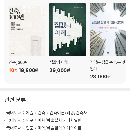
건축, 300년
집값의 이해
집값은 잡을 수 있는 것
인가
10
19,800
29,000
%
원
원
23,000
원
관련 분류
국내도서
예술
건축
건축이론/비평/건축사
국내도서
인문
미학/예술철학
미학일반
국내도서
인문
미학/예술철학
미학이론