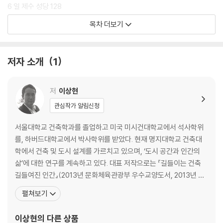
6 일 제수 성당 128
미학은 감상이 아니라 사유의 방식이다. 건축을 통해 시대를 이해하고, 철
7 뒤랑의 파리 판테온 154
목차 더보기
학을 통해 형태를 재조명하는 이 책은, 예술을 보는 눈을 바꾸고 싶은 이들
8 빅토리아 앨버트 뮤지엄 180
에게 깊이 있는 통찰을 제공할 것이다. 미적 절대주의와 상대주의 사이에
9 바이센호프 주택단지 204
서, 우리는 지금 어디에 서 있는가? 이 질문은 곧, 당신을 둘러싼 건축의 의
10 시애틀 도서관 228
저자 소개
1
미를 새삼 되묻는다.
에필로그 246
참고문헌 254
저
이상현
사진 저작권 263
관심작가 알림신청
서울대학교 건축학과를 졸업하고 미국 미시건대학교에서 석사학위
를, 하버드대학교에서 박사학위를 받았다. 현재 명지대학교 건축대
학에서 건축 및 도시 설계를 가르치고 있으며, ‘도시 공간과 인간의
삶’에 대한 연구를 계속하고 있다. 대표 저작으로는 『길들이는 건축
길들여진 인간』(2013년 문화체육관광부 우수교양도서, 2013년 네
이버 오늘의 책, 2019년 대한건축학회 소우저작상), 『몸과 마음을 살
펼쳐보기
리는 행복공간 라운징』, 『건축감상법』, 『마을사람과 뉴타운키즈』(20
18년 우수출판콘텐츠 제작지원 사업 선정) 등이 있으며, 주요 논문으
이상현
의 다른 상품
로는 「도시공간 내 통행량 추정을 위한 네트워크 특