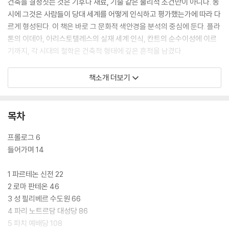
건축을 결정짓는 것은 기후나 재료, 기술 같은 물리적 조건만이 아니다. 동
시에 그것은 사람들이 당대 세계를 어떻게 인식하고 평가했는가에 따라 다
르게 형성된다. 이 책은 바로 그 문화적 색안경을 분석의 중심에 둔다. 플라
톤의 이데아, 아리스토텔레스의 실재 세계 인식, 칸트의 순수이성에 이르
기까지, 각 시대의 철학은 건축적 형태에 깊은 흔적을 남겼다.
책의 백미는 결정론적 사고와 비결정론적 사고, 즉 플라톤과 아리스토텔레
책소개 더보기
스의 미학 이론이 건축 양식의 흐름 속에서 어떻게 반복되고 전환되는지를
훑어내는 통찰에 있다. 르네상스의 질서가 바로크의 감각으로 바뀌는 이
유, 르 코르뷔지에의 모더니즘 원칙이 렘 콜하스의 해체주의로 대체되는
목차
흐름은 단순한 유행이 아니다. 그것은 철학적 감수성의 이동이다.
프롤로그 6
오늘의 우리는 ‘무엇이 아름다운가’를 묻기보다, ‘왜 그것이 아름답다고 여
들어가며 14
겨졌는가’를 묻는다.
1 파르테논 신전 22
『건축으로 미학하기』는 건축 형태 이면의 사유 구조를 들여다보며, 독자들
2 로마 판테온 46
에게 새로운 관점을 제안한다. 우리가 보고 있는 건축물, 그저 기능이나 양
3 성 필리베르 수도원 66
식에 따른 것이 아니라 시대사적, 철학적 선택의 결과라는 사실을 일깨운
4 파리 노트르담 대성당 86
다.
5 파치 예배당 108