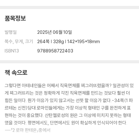
품목정보
발행일
2025년 06월 10일
쪽수, 무게, 크기
264쪽 | 328g | 142*195*18mm
ISBN13
9788958722403
책 속으로
그렇다면 아테네인들은 어째서 직육면체를 찌그러뜨렸을까? 일관성이 있
게 찌그러뜨리는 것은 정확하게 각진 직육면체를 만드는 것보다 훨씬 더
힘든 일이다. 뭔가 이유가 있지 않고서는 선뜻 할 이유가 없다.-34쪽(1 파
르테논 신전)당대 로마인들에게는 가장 이상적 형태인 구를 완전하게 표
현하는 것이 중요했다. 산탄젤로성의 원은 그 이상에 미치지 못하는 형태
였을 것이다. 평면에서도, 단면에서도 원이 확실하게 인식되어야 한다.
---「2 로마 판테온」중에서