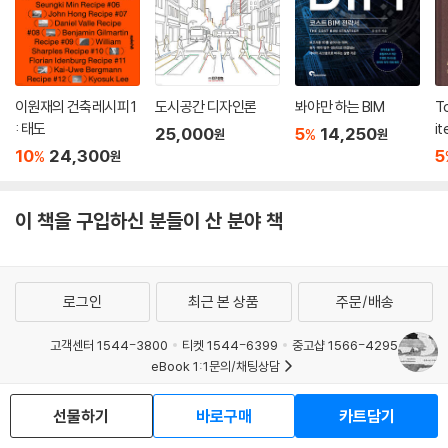
이원재의 건축레시피 1
도시공간 디자인론
봐야만 하는 BIM
T
: 태도
it
25,000
5
14,250
%
원
원
s
10
24,300
5
%
원
이 책을 구입하신 분들이 산 분야 책
로그인
최근 본 상품
주문/배송
고객센터 1544-3800
티켓 1544-6399
중고샵 1566-4295
eBook 1:1문의/채팅상담
예스이십사(주) 사업자 정보
선물하기
바로구매
카트담기
이용약관
개인정보처리방침
청소년보호정책
PC버전
회사소개
거래처관계자께