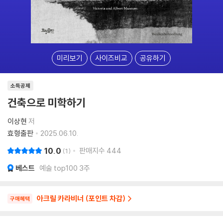
미리보기
사이즈비교
공유하기
소득공제
건축으로 미학하기
이상현
저
효형출판
2025.06.10.
10.0
판매지수
444
1
베스트
예술 top100 3주
아크릴 카라비너 (포인트 차감)
구매혜택