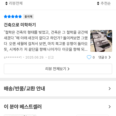
모더니즘 건축에서 기능은 시간과 공간을 초월하는 원칙이기에 이데아의
리뷰전체
추천순
그것은 결국, 우리가 아름다움이라 부르는 것이 무엇에서 시작되었는지를
자리를 차지하는 것이 가능하다. 건축이라는 예술은 기능을 재현한다. 그
묻는 일이 아닐까.
리고 그런 노력에는 기능주의라는 이름이 자연스럽게 붙는다. 이런 맥락에
종이책
서 보자면 모더니즘 건축은 또다시 플라톤의 부활이다.
건축으로 미학하기
---「9 바이센호프 주택단지」중에서
"철학은 건축의 형태를 빚었고, 건축은 그 철학을 공간에
새겼다."해 아래 새것이 없다고 하던가? 돌이켜보면 그랬
시애틀 도서관을 설계한 콜하스의 눈에 쓰인 것은 ‘해체주의 철학의 해
다. 오랜 세월에 걸쳐서 보면, 마치 복고풍 유행이 돌아오
체’라는 색안경이었다. 중요한 것, 그리고 책 전반에 걸친 여정을 통해 모든
듯, 시계추가 저 끝단을 향해 나아가다 이곳을 향해 되돌
장 말미에 다시 한번 강조할 것은 콜하스와 같은 시도들이 용인 또는 격려
아오듯, 일종의 진자 운동을 그리는 듯싶기도 하다. 어느
s********1
2025.06.29.
신고
0
댓글
0
되는 것이 아리스토텔레스의 예술론 덕이라는 점이다.
순간에는 모더니즘과 미니멀리즘을 이야기하며 모든 장
---「10 시애틀 도서관」중에서
식을 죄악시하더니, 다음 순간에는 놀라우리
리뷰 전체보기
배송/반품/교환 안내
이 분야 베스트셀러