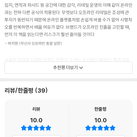
입지, 면적과 파사드 등 공간에 대한 감각, 리테일 운영의 이해 같이 온라인
스크가 아닌 사람이 제공하는 특유의 서비스가 사람들을 끌어들인다. 크거
저자 김성순은 부동산 서비스 회사 쿠시먼앤드웨이크필드(Cushman &
과는 전혀 다른 공식이 적용된다. 무엇보다 오프라인 리테일은 조성에 큰
나 화려하지 않고 자동화 서비스를 대개 도입하지 않아 다소 불편한 매장
Wakefield, C&W)의 부대표로 부동산 개발과 투자, 매각에 관해 자문하
투자가 동반되기 때문에 온라인 플랫폼처럼 손쉽게 바꿀 수가 없어 시행착
에 사람들이 기꺼이 줄을 서는 이유가 무엇인지, ‘편리의 시대’에 인간이 과
고, 상업 시설을 직접 기획하거나 운영 컨설팅을 해 왔다. 그의 지휘 아래
오를 반복하면서 배울 여유가 없다. 브랜드가 오프라인 진출을 고민할 때,
연 필요로 하는 것이 무엇인지 숙고해 볼 만하다.
애플, 블루보틀 등의 세계적인 브랜드가 국내에 진출했고 티파니 앤 코, 펜
먼저 이 책을 읽는다면 리스크가 훨씬 줄어들 것이다.
---「3장 파사드」중에서
디 등의 럭셔리 브랜드와 자라, H&M 등의 SPA 브랜드가 플래그십을 열었
- 박지원 (무신사 오프라인 총괄 실장)
다. 브랜드만이 아니라 디타워, 파라다이스시티 등의 복합 상업 시설 또한
팬데믹이 상권별로 차별화된 영향력을 행사한 이유는 무엇일까? 아마도
그의 손길이 닿았다. 리테일 업계의 변화와 더불어 여러 상권의 부침, 브랜
개별 상권의 특성, 주요 소비자층, 테넌트 구성, 무엇보다 내부 경제 구조
서울은 리테일 시장의 트렌드 변화가 그 어느 도시보다 빠르다. 특히 6대
드의 흥망성쇠를 지켜봐 온 그는 전문 지식과 현장에서 쌓은 감각, 오랜 경
의 차이 때문일 것이다. 임대료 체계, 소유 구조, 자본 집약도, 이해관계자
상권은 부동산 자산운용사나 기관 투자자들도 적응이 쉽지 않을 정도로 급
추천평 더보기
험으로 얻은 지혜를 바탕으로 오프라인 리테일의 사용법을 알려준다.
들의 의사 결정 경향성은 상권의 보이지 않는 질서를 만든다. 시장의 보이
격한 변화를 겪고 있다. ‘대한민국 리테일 부동산’ 하면 가장 먼저 떠오르는
지 않는 질서가 팬데믹 상황에서 하이스트리트의 대응과 회복력에 직접적
이름인 김성순 부대표의 시선으로 서울을 해석한 이 책은 업계 종사자는
장기화되는 불황 속에서도 계속해서 발전 중인 서울의 6대 ‘하이스트리
인 영향을 미친 것이다.
물론, 리테일 시장의 미래가 궁금한 모든 이들에게 최고의 참고서가 될 것
리뷰/한줄평
39
트’를 대상으로 사람들의 발길이 끊이지 않는 브랜드와 건물이 가진 비결
---「4장 팬데믹」중에서
이다.
이 무엇인지 알아본다. 투자자 및 건물주를 임차인과 대립하는 관계가 아
닌 상생하는 동업자로 보는 저자는 한쪽의 시선에 치우치지 않고, 리테일
- 고병기 (서울프라퍼티인사이트(SPI) 편집장)
리뷰
한줄평
상권의 생애 주기를 파괴하는 예외적인 사례도 있다. 성수는 일반적인 상
부동산 업계의 모든 관계자가 주목할 만한 현상을 여덟 개로 추려 설명한
권 발달 패턴을 따르지 않고, 압축적 성장 가도를 달렸다. 유아기에서 성년
10.0
10.0
다. 부동산 가치를 올려 수익을 극대화하는 전략인 ‘밸류애드(value-ad
플라츠(PLATZ)를 중심으로, 성수동을 실험실 삼아 온 실무자의 눈으로
기까지의 상권 성장은 10년 이상 걸리는 데 성수는 오랫동안 유아기에 머
d)’, 사람을 끌어들이는 상징인 ‘앵커(anchor)’, 브랜드의 얼굴이자 아이
보건대 이 책은 ‘현장감 있는 도시 인문학’ 그 자체다. 책 속에는 글로벌 하
물다 급격히 성장해 상권 발달의 최고 단계로 들어섰다. 대림창고와 같은
덴티티 강화의 미디어로 자리한 ‘파사드(facade)’, 리테일의 기능을 결정
이스트리트의 시대정신이 압축된 성수의 오늘과 내일이 고스란히 담겨 있