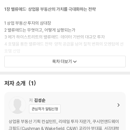
1장 밸류애드: 상업용 부동산의 가치를 극대화하는 전략
1 상업 부동산 투자의 삼대장
2 밸류애드는 무엇이고, 어떻게 실행되는가
3 메가 하이스트리트의 밸류애드: 데이터 기반의 대규모 투자
4 호텔을 통한 밸류애드 전략: 양적 공급을 넘어 질적 변화의 모멘텀에 선
호텔 산업
5 네오 하이스트리트의 밸류애드: 문화 감수성 기반의 정보 창발
목차 더보기
〉 기관 투자자와 개인 자산가 사이에서 균형 잡기_ 스타로드자산운용(주)
이혜원 대표이사
저자 소개
1
2장 앵커: 발길과 마음을 잇는 연결의 닻
1 변화하는 리테일과 앵커의 진화
저
김성순
2 메가 하이스트리트의 앵커: 글로벌 브랜드 플래그십에서 노점까지
관심작가 알림신청
3 네오 하이스트리트의 앵커: 신생 브랜드의 출사표
상업용 부동산 기획 컨설턴트, 리테일 투자 자문가, 쿠시먼앤드웨이
3장 파사드: 상권의 얼굴이 된 브랜드 전략의 집결체
크필드(Cushman & Wakefield, C&W) 코리아 부대표. 서강대학