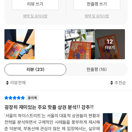
상징적 앵커, 디올 성수가 대표하는 럭셔리 브랜드의 전략적 진입, 패션 플
리뷰 쓰기
한줄평 쓰기
적으로 뒤바꾼 ‘팬데믹’, 하이스트리트가 가진 사회문화적 자본인 ‘레이어
다. 상권 생태계를 해석하는 저자의 언어를 얻는 순간, 당신의 공간 기획과
랫폼계의 공룡이 된 무신사의 오프라인 확장, 정보와 콘텐츠 발신의 미디
(layer)’, 신생 브랜드의 인큐베이터이자 기존 브랜드의 권위를 강화하는
브랜드 전략은 한 차원 더 업그레이드 될 것이다.
어가 된 팝업 문화가 성수의 놀라운 도약을 이끌어 냈다.
혜택 및 유의사항
혜택 및 유의사항
인장이 된 하이스트리트의 ‘등용문’ 현상, 세계적 트렌드가 된 한국의 문화
- 김시온 (팀포지티브제로(TPZ) 대표)
---「5장 레이어」중에서
콘텐츠 ‘K’, 시대와 사람을 ‘연결’하거나 단절하며 힘을 강화하는 하이스트
리트의 특징에 대해 살펴본다.
오늘날 상업 생태계에서 브랜드의 존속과 번영은 극심한 경쟁 구도 안에서
투자자, 개발자, 랜드로드, 테넌트 모두의 관점에서 전통 상권과 신흥 상권
12
실현된다. 리테일 산업에서 브랜드가 특정 상권에 일반 매장이나 플래그십
의 각기 다른 특성과 매력을 탐구하는 이 책은 글로벌 메가 시티 서울의 리
인구 1,000만을 바라보는 메가시티 서울, 그중 가장 번화한 거리인 6대 하
더보기
을 여는 행위는 단순한 입지 선정의 문제가 아니라 브랜드의 고유성과 시
테일 시장을 이해하기 위한 필독서다.
이스트리트를 관통하는 소비 패턴의 변화와 자본의 흐름을 따라가다 보면
장 내 전략적 좌표를 나타내는 중요한 의사결정이다. 임대료가 싸든 비싸
글로벌 시장의 미래가 보일 것이다.
- 마르코스 페르난데즈 마르티네즈 (폰테가데아 유럽 및 아시아 지역 총괄)
든, 서울 노른자 땅에 있든 인적 드문 변방에 있든 상권은 브랜드와 소비자
리뷰
23
한줄평
16
를 연결하는 플랫폼이다.
“지금, 도시를 관통하는 소비 패턴의 변화와
K컬처의 부상과 함께 한국 브랜드들이 글로벌 진출의 발판으로 삼고 있는
---「6장 등용문」중에서
새로운 자본의 흐름을 읽어라”
리뷰전체
추천순
서울 6대 상권의 현재를 생생하게 담아낸 책이다. 서울이라는 무대에서 브
불황의 늪에 빠진 리테일 비즈니스, 오프라인에서 돌파구를 찾다
랜드 스토리를 펼쳐 나가야 하는 이들에게 추천한다.
종이책
- 김지훈 (에이유브랜즈(AU BRANDZ) 대표)
Z세대가 선호하는 브랜드 애플은 왜 성수가 아닌 명동에 자리를 잡았을
굉장히 재미있는 주요 핫플 상권 분석!! 강추!!
까? 럭셔리의 대명사 디올은 백화점을 떠나 왜 성수에 팝업을 열었을까?
인텔리젠시아커피와 푸글렌은 왜 각각 서촌과 상수에 한국 첫 매장을 열었
'서울의 하이스트리트'는 서울의 대표적 상권들의 현황과
거리의 랜드마크가 되는 브랜드가 무엇 때문에 특정 상권을 선택하고, 상
전략을 분석하면서 구체적인 사례들을 풍부하게 제시해
을까? 디올은 왜 성수로 갔으며, 무신사는 첫 번째 오프라인 매장을 왜 홍
권이 가진 매력이 어떻게 브랜드의 가치를 끌어올리는지를 살펴보면 리테
준 덕분에, 부동산에 관심이 많은 제 입장에서는, 실무에
대에 냈을까? 서울의 주요 상권을 ‘메가 하이스트리트’와 ‘네오 하이스트리
일 시장을 이해하기 쉬워진다. 리테일 부동산 디렉터로서 작게는 브랜드를