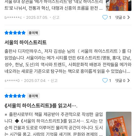
서울 6대 상권을 ‘메가 하이스트리트’랑 ‘네오 하이스트리
대한민국 리테일 부동산의 현재와 미래를 바라보는 새로운 시선
트’로 나눠서, 전통과 혁신, 대형과 신흥의 흐름을 완전 입
최적의 입지, 최상의 공간, 최고의 전략을 위한 리테일 설계도
체적으로 보여주는 책특히 성수, 한남, 도산 같은 네오 하
b******c
2025.07.05.
신고
1
댓글
0
이스트리트가 기존 상권 이론을 완전히 깨고, ‘점→면→
자자는 아홉 가지 속성을 기준으로 여섯 상권을 메가 하이스트리트와 네오
선’으로 확장되는 패턴이 흥미F&B,
하이스트리트로 구분한다. 리테일의 최정점에 있는 애플스토어가 위치한
종이책
전통 상권 명동, 홍대, 강남을 메가 하이스트리트(Mega High Street)
서울의 하이스트리트
로, 2030 세대의 사랑을 받으며 화제성을 유지하는 신흥 상권 성수, 한남,
출판사 디자인하우스, 저자 김성순 님의 ＜서울의 하이스트리트＞를 다
도산을 네오 하이스트리트(Neo High Street)로 나눈다.
읽었습니다. 서울이라는 메가 시티를 만든 6대 스트리트(명동, 홍대, 강남,
성수, 한남, 도산)의 역사와 트렌드, 사회문화적 배경과 전략들을 메가와
전통 상권과 신흥 상권은 여러 방면에서 대조를 이룬다. 같은 하이스트리
네오라는 새로운 기준으로 탐구하는 책으로 흥미롭게 읽을 수 있었습니다.
트라도 강남과 명동의 빌딩이 높고 대규모 면적을 지닌 데 반해, 성수나 도
개인적으로 단순한 부동산 사업이나 역사 이야기가 아닌 투자의 관점에서
s*****0
2025.07.04.
신고
1
댓글
0
산의 건물은 부피를 키우는 것보다 특색 있는 외관을 자랑한다. 이는 상업
이야기를 펼쳐
용 부동산의 가치를 극대화하는 전략 밸류애드와 맞닿아 있다. 사람을 끌
종이책
어모으는 자원, 앵커도 상이하다. 명동에서는 글로벌 브랜드 플래그십이,
한남에서는 최근 가장 인기 있는 브랜드의 플래그십이 앵커가 된다. 오프
《서울의 하이스트리트》를 읽고서···.
라인 리테일이 상품을 판매하는 공간에서 특별한 경험을 하는 공간으로 바
※ 출판사로부터 책을 제공받아 주관적으로 작성한 글입
뀌면서 브랜드의 얼굴이자 광고판이 된 파사드도 중요해졌다. 명동과 강남
니다. ◆ 《서울의 하이스트리트》를 읽고서···. 도시는 단
에서는 루이비통과 구찌처럼 브랜드의 권위, 경제적 역량, 프리미엄 가치
순히 건물과 도로로 이루어진 물리적 공간이 아니다. 도시
를 드러내는 파사드를, 성수나 한남에서는 탬버린즈처럼 브랜드의 독창성
는 시간을 품고, 사람의 기억을 새기며, 문화와 경제의 흐