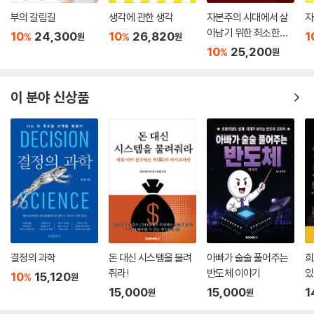
부의 갈림길
생각에 관한 생각
자본주의 시대에서 살
자
아남기 위한 최소한의
10
24,300
10
26,820
1
%
%
원
원
경제 공부
10
25,200
%
원
이 분야 신상품
결정의 과학
돈 대신 시스템을 물려
아빠가 술술 풀어주는
희
줘라!
반도체 이야기
있
10
15,120
%
원
15,000
15,000
1
원
원