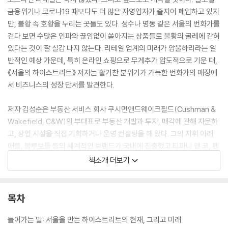
금융위기나 코로나19 때보다도 더 많은 자영업자가 줄지어 폐업하고 있지
만, 불황 속 호황을 누리는 곳들도 있다. 성수나 명동 같은 서울의 번화가를
걷다 보면 수많은 인파와 끊임없이 쏟아지는 상품들로 불황의 굴레에 갇혀
있다는 것이 잘 실감 나지 않는다. 리테일 업계의 미래가 암울하리라는 일
반적인 예상 가운데, 특히 온라인 쇼핑으로 무게추가 압도적으로 기운 때,
《서울의 하이스트리트》 저자는 활기찬 분위기가 가득한 번화가의 매장에
서 비즈니스의 성장 단서를 발견한다.
저자 김성순은 부동산 서비스 회사 쿠시먼앤드웨이크필드(Cushman &
Wakefield, C&W)의 부대표로 부동산 개발과 투자, 매각에 관해 자문하
고, 상업 시설을 직접 기획하거나 운영 컨설팅을 해 왔다. 그의 지휘 아래
애플, 블루보틀 등의 세계적인 브랜드가 국내에 진출했고 티파니 앤 코, 펜
디 등의 럭셔리 브랜드와 자라, H&M 등의 SPA 브랜드가 플래그십을 열었
책소개 더보기
다. 브랜드만이 아니라 디타워, 파라다이스시티 등의 복합 상업 시설 또한
그의 손길이 닿았다. 리테일 업계의 변화와 더불어 여러 상권의 부침, 브랜
드의 흥망성쇠를 지켜봐 온 그는 전문 지식과 현장에서 쌓은 감각, 오랜 경
목차
험으로 얻은 지혜를 바탕으로 오프라인 리테일의 사용법을 알려준다.
들어가는 말: 서울을 만든 하이스트리트의 현재, 그리고 미래