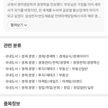
교에서 영어영문학과 경영학을 전공했다. 부모님은 가업을 이어 세무
1 리테일 패러다임 변화와 파사드의 부상
사가 되기를 바랐지만, 전 세계를 누비며 글로벌 통상업계의 리더가
2 미디어가 된 파사드
되고 싶었다. 삼성전자 반도체총괄 전략마케팅팀에서 미주 해외 영업
3 메가 하이스트리트와 네오 하이스트리트의 파사드 전략
담당으로 경력을 시작해, 삼일PwC회계법인에서 기관 투자자 및 대
펼쳐보기
4 미래형 파사드
기업 CRM(Customer Relationship Management) 컨설턴트로
〉 무신사가 증명한 파사드의 마케팅 레버리지_ 무신사 오프라인 총괄 박지
일했다. 리테일 업계에서 결정적 커리어 도약을 꿈꾸며 2008년, 글
원 실장
로벌 부동산 서비스 기업
관련 분류
4장 팬데믹: 10년의 변화를 앞당긴 리테일계의 타임머신
국내도서
경제 경영
경제/경제학
경제상식/경제이야기
1 리테일 생태계의 재편
국내도서
경제 경영
경영관리/전략/경영학
경영전략/경영혁신
2 힘의 전환
국내도서
경제 경영
투자/재테크
부동산
부동산일반
3 전통 상권이 무너지고 신흥 상권이 도약한 이유
국내도서
경제 경영
투자/재테크
부동산
4 하이스트리트의 회복력과 성장력
국내도서
경제 경영
마케팅/세일즈
마케팅/브랜드
국내도서
경제 경영
창업/취업/은퇴
창업
창업일반/실무
5장 레이어: 상권 경쟁력을 만드는 시간과 문화의 결
1 상권의 생애 주기
품목정보
2 메가와 네오, 유한계급과 야망계급