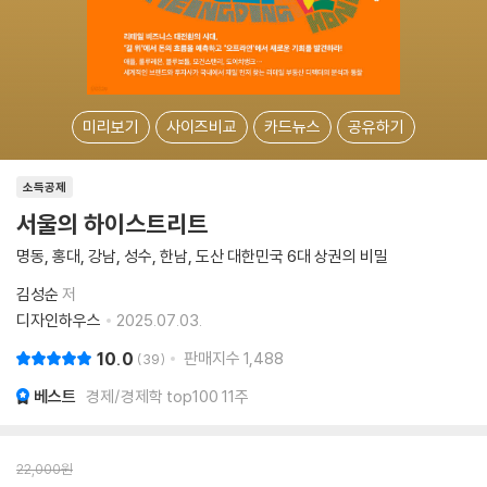
미리보기
사이즈비교
카드뉴스
공유하기
소득공제
서울의 하이스트리트
명동, 홍대, 강남, 성수, 한남, 도산 대한민국 6대 상권의 비밀
김성순
저
디자인하우스
2025.07.03.
10.0
판매지수
1,488
39
베스트
경제/경제학 top100 11주
22,000
원