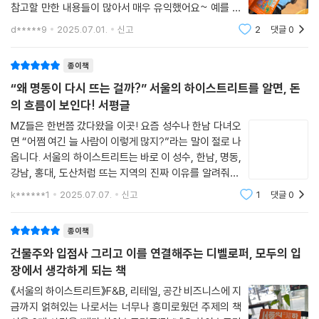
참고할 만한 내용들이 많아서 매우 유익했어요~ 예를 들
트’로 구분하고, 이들이 저마다 축적해 온 이야기와 본질을 탐구하는 이 책
건물에 입점시키고, 건물을 리모델링하거나 리빌딩해 죽어 가는 빌딩을 살
어, '명동'은 글로벌 브랜드 플래그십이 자리 잡으며 한류
은 단순한 입지 분석을 넘어 상권과 브랜드가 어떻게 서로를 선택하고 강
d*****9
2025.07.01.
신고
2
댓글
0
리고, 크게는 디타워 같은 대형 복합 시설을 기획하는 저자는 상업용 부동
와 글로벌 소비를 주도하는 중심지로서의 위상을 유지하
화하는지 깊이 있게 통찰한다.
산을 재료 삼아 상권의 역사, 리테일의 변천사, 트렌드, 브랜드 전략, 소비
는 동시에, 파사드와 거리의 인프라가 브랜드
- 김콜베(김성민) (《브랜드, 결국 이야기다》 저자)
종이책
심리, 기술 혁신 등에 관한 이야기를 펼쳐 나간다.
“왜 명동이 다시 뜨는 걸까?” 서울의 하이스트리트를 알면, 돈
이 책에서 다루는 서울의 6대 하이스트리트는 팬데믹 이후에 달라진 오프
의 흐름이 보인다! 서평글
라인 리테일의 현재를 단적으로 보여주는 장소다. 백화점의 시대에서 쇼핑
MZ들은 한번쯤 갔다왔을 이곳! 요즘 성수나 한남 다녀오
센터의 시대로, 전자상거래의 시대에서 온ㆍ오프라인 융합의 시대로 바뀐
면 “어쩜 여긴 늘 사람이 이렇게 많지?”라는 말이 절로 나
지금, 하이스트리트도 발 빠르게 변화하고 있다. 국내 제일의 하이스트리
옵니다. 서울의 하이스트리트는 바로 이 성수, 한남, 명동,
트인 명동, 홍대, 강남, 성수, 한남, 도산은 상황에 혁신적으로 대응하면서
강남, 홍대, 도산처럼 뜨는 지역의 진짜 이유를 알려줘요.
도 저마다의 고유한 표정을 유지한다. 노점과 외국인 관광객, 글로벌 브랜
저자는 이력답게 부동산, 브랜드, 리테일트렌드를 꿰뚫고
k******1
2025.07.07.
신고
1
댓글
0
있더라구요. 개인적으로 가장 인상 깊었던 부분은 3장 ‘파
드 플래그십이 만들어 가는 명동 거리의 표정, 팝업과 Z세대, 오래된 공장
사드’! 건물 외관이 단순히 예쁘
지대의 분위기로 개성 넘치는 성수의 표정, 고급문화와 K패션이 혼재된 세
종이책
련된 한남의 표정 등 상권마다 색깔이 제각각이다. 그러나 이곳들을 하이
건물주와 입점사 그리고 이를 연결해주는 디벨로퍼, 모두의 입
스트리트라는 하나의 범주로 묶어 주는 속성이 있다. 바로 핵심 산업, 정통
장에서 생각하게 되는 책
성과 화제성, 독자성과 파괴성, 회복탄력성, 배후 세력, 문화 인프라, 접근
성이다.
《서울의 하이스트리트》F&B, 리테일, 공간 비즈니스에 지
금까지 얽혀있는 나로서는 너무나 흥미로웠던 주제의 책