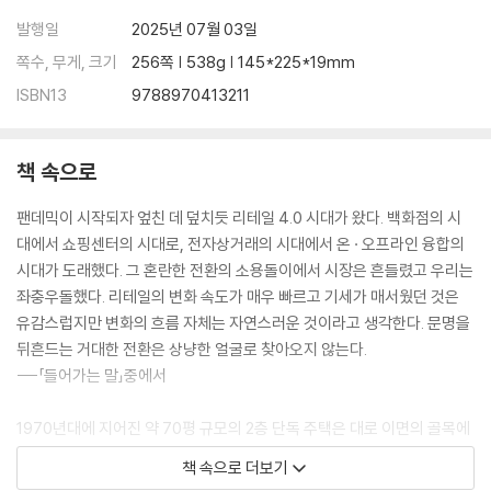
3 한국 경제의 살아 있는 유산, 명동
발행일
2025년 07월 03일
4 한남, 글로벌 문화와 재벌 문화의 하이브리드
쪽수, 무게, 크기
256쪽 | 538g | 145*225*19mm
〉 소셜 인프라가 결정하는 상권의 미래 가치_ 상인베스트먼트 한상웅 대표
ISBN13
9788970413211
6장 등용문: 부와 권위를 상징하는 성공한 브랜드의 깃발
책 속으로
1 입신출세의 관문이 된 6대 하이스트리트
2 상업적 성공과 권위의 상징 명동, 홍대, 강남
팬데믹이 시작되자 엎친 데 덮치듯 리테일 4.0 시대가 왔다. 백화점의 시
3 기성과 차별되는 독자적 가치의 징표
대에서 쇼핑센터의 시대로, 전자상거래의 시대에서 온 · 오프라인 융합의
4 유통 채널의 변화와 새로운 등용문의 출현
시대가 도래했다. 그 혼란한 전환의 소용돌이에서 시장은 흔들렸고 우리는
〉 17년 브랜드 여정으로 읽는 도산과 한남 상권의 경제학_ 유니페어 강재
좌충우돌했다. 리테일의 변화 속도가 매우 빠르고 기세가 매서웠던 것은
영 대표
유감스럽지만 변화의 흐름 자체는 자연스러운 것이라고 생각한다. 문명을
뒤흔드는 거대한 전환은 상냥한 얼굴로 찾아오지 않는다.
7장 K: 하이스트리트의 새로운 엔진, K웨이브
---「들어가는 말」중에서
1 불황의 늪에 빠진 대한민국
1970년대에 지어진 약 70평 규모의 2층 단독 주택은 대로 이면의 골목에
2 ‘글로컬’ 시장과 한류 제너레이션
늘어선 노후 주택 중 하나였다. 르메르는 기존 건물의 구조적 특성과 축적
책 속으로 더보기
3 방문의 목적지가 된 K앵커들
된 시간의 결을 존중하면서도 현대화된 공간으로 재탄생시켰다. 거주를 위