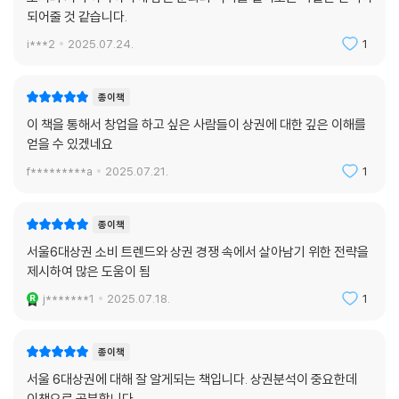
되어줄 것 같습니다.
상권 또한 외국인 관광객들의 욕구를 반영해 재편되고 있다. 이렇듯 상권
은 홀로 성장하지도, 쇠퇴하지도 않는다. 시대에 따라, 주변 환경에 따라,
i***2
2025.07.24.
1
문화에 따라 정체성을 구축한다.
종이책
번화가의 풍경을 찬찬히 둘러보면 점포와 방문객 외에 수많은 요소가 거리
이 책을 통해서 창업을 하고 싶은 사람들이 상권에 대한 깊은 이해를
풍경을 구성하고 있다는 것을 깨닫게 된다. 크고 작은 빌딩들, 눈길을 사로
얻을 수 있겠네요
잡은 파사드, 길거리 음식, 버스킹 등 오래되었거나 새롭게 생긴 모든 것들
이 하이스트리트를 이룬다. 그뿐 아니라 눈에 보이지 않는 투자자와 운용
f*********a
2025.07.21.
1
사, 디벨로퍼 등도 거리의 뒤편에서 변화의 바람을 일으키는 주역 중 하나
다. 이 모든 요소가 연결되어 있는 하이스트리트는 끊임없이 상호 작용하
종이책
며 변신을 거듭한다. 사람이 모이고 거리가 만들어지는 과정을 생생하게
서울6대상권 소비 트렌드와 상권 경쟁 속에서 살아남기 위한 전략을
풀어놓는 저자의 이야기는 결국 상권 생태계 분석서나 다름없다. 이 책은
제시하여 많은 도움이 됨
급격히 변화하는 리테일 시장으로 혼란을 겪는 이들에게 부동산의 진화,
소비자 경험의 변화, 브랜드의 공간 전략, 경기 침체 속에서의 생존법 등 뛰
j*******1
2025.07.18.
1
어난 분석과 통찰을 바탕으로 미래를 준비하고 대응할 수 있게 해 줄 것이
다.
종이책
서울 6대상권에 대해 잘 알게되는 책입니다. 상권분석이 중요한데
이책으로 공부합니다.