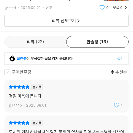
과 개성을 강조하는 파사드를 통해 브랜드 메시지를 보여 준다. 상권의 경
름을 껴안는 유기체다. 김성순의 《서울의 하이스트리트》
g****t
2025.09.21.
신고
0
댓글
0
는 이러한 도시의 복합적 성격을 '거리'라는 렌즈를 통해
쟁력은 사회문화적인 자본인 레이어에서 비롯된다. 명동과 강남 일대의 부
통찰하는 책이다. 저자는 서울이라는 도
유한 소비층과 성수에 방문하는 청년층의 소비 패턴은 다를 수밖에 없다.
리뷰 전체보기
이런 소비자층에 따라 메가 하이스트리트에는 백화점과 명품 매장이, 네오
하이스트리트에는 유기농 매장, 독립 서점 등이 들어선다. 높은 경쟁력을
가진 브랜드는 메가 하이스트리트에 플래그십을 열어 브랜드 위상을 높이
리뷰
23
한줄평
16
는 반면, 신생 브랜드는 도산과 같은 네오 하이스트리트에 플래그십을 열
어 독특한 정체성을 알리고 화제성을 얻으려 한다.
클린봇
이 부적절한 글을 감지 중입니다.
설정
사람을 모으고, 브랜드를 살리고,
구매한줄평
추천순
도시를 바꾸는 거리는 어떻게 만들어지는가
종이책
이렇듯 여러 면에서 서로 다른 특징을 보이는 메가와 네오, 둘 중 어느 상권
정말 마음에 듭니다.
이 더 발달했다고 볼 수는 없다. 불과 몇 년 전만 해도 그 세력이 작았던 성
수, 한남, 도산이 지금은 메가와 어깨를 나란히 할 정도로 도약할 수 있었던
p****p
2025.08.01.
1
까닭은 아이러니하게도 팬데믹 때문이었다. 팬데믹은 단순히 온라인의 발
전을 앞당긴 것이 아니라 소비자 행동, 유통 채널, 상권 가치의 지형을 다시
종이책
그린 사건이다. 상권의 새로운 지평을 연 것이 하나 더 있다. 바로 한류다.
도시의 거리 하나하나에 담긴 문화와 역사를 걸어보는 특별한 산책이
한류가 드라마나 K팝에 편중되지 않고 뷰티, 패션, 클리닉으로 확장되면서