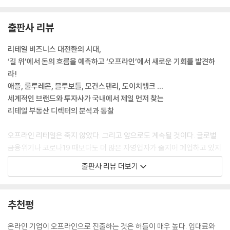
4 메가 하이스트리트, 의료 관광의 허브가 되다
한 기능적 공간이 르메르 입점을 통해 ‘진정한 멋은 환상이 아닌 일상에 있
〉 문화 경험이 공존하는 K클리닉의 새 물결_ 쁨글로벌의원 이지은 대표원
다’는 브랜드 신념이 구현된 쇼룸으로 전환된 것이다. 르메르 플래그십은
출판사 리뷰
장
브랜드 정체성과 지역성이 유기적 조화를 이루었다는 점에서 주목할 만하
다.
리테일 비즈니스 대전환의 시대,
8장 연결: 시간과 시대와 사람과 브랜드가 만나는 장소
---「1장 밸류애드」중에서
‘길 위’에서 돈의 흐름을 예측하고 ‘오프라인’에서 새로운 기회를 발견하
라!
1 상권과 조직의 유사성
체험형 리테일은 고객이 상품이나 서비스를 직접 겪어 보고 구매 여부를
애플, 룰루레몬, 블루보틀, 모건스탠리, 도이치뱅크 …
2 문명화 과정으로서의 상권
판단하는 데 기여하는 기능형 쇼룸에 가깝다. 요즘은 일상에 필요한 모든
세계적인 브랜드와 투자사가 국내에서 제일 먼저 찾는
3 포용적 연결과 선택적 연결이 만든 아이덴티티
제품을 오프라인보다 온라인에서 구매한다. 그중 안마의자, 침대 매트리
리테일 부동산 디렉터의 분석과 통찰
스, 고성능 스피커를 비롯한 전자 제품은 소비자의 제품 관여도가 높은 품
나가는 말: 공간에 숨을 불어넣는 사람들
목이다. 소비자 관여도가 높은 제품의 브랜드들은 고객의 ‘제품 체험’을 활
오프라인 리테일은 죽지 않았다. 그리고 앞으로도 계속될 것이다. 글로벌
참고문헌
성화하기 위해 체험형 리테일을 만들었다. 그 후 제품 체험형 쇼룸보다 진
금융위기나 코로나19 때보다도 더 많은 자영업자가 줄지어 폐업하고 있지
화한 커뮤니케이션 공간 모델이 소비자들의 호응을 얻었는데, 바로 경험형
만, 불황 속 호황을 누리는 곳들도 있다. 성수나 명동 같은 서울의 번화가를
출판사 리뷰 더보기
리테일이다.
걷다 보면 수많은 인파와 끊임없이 쏟아지는 상품들로 불황의 굴레에 갇혀
---「2장 앵커」중에서
있다는 것이 잘 실감 나지 않는다. 리테일 업계의 미래가 암울하리라는 일
반적인 예상 가운데, 특히 온라인 쇼핑으로 무게추가 압도적으로 기운 때,
추천평
도산의 런던베이글뮤지엄과 스타벅스 리저브 프리미엄, 성수의 자연도소
《서울의 하이스트리트》 저자는 활기찬 분위기가 가득한 번화가의 매장에
금빵in성수와 베통, 한남의 앤트러사이트는 네오 하이스트리트를 대표하
서 비즈니스의 성장 단서를 발견한다.
온라인 기업이 오프라인으로 진출하는 것은 허들이 매우 높다. 임대료와
는 F&B 매장들이다. 감성적인 분위기와 인테리어, 개성 넘치는 메뉴, 키오