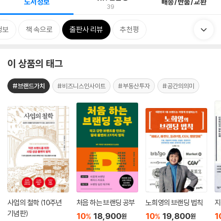
도서정보
배송/반품/교환
39
정보
책 속으로
출판사 리뷰
추천평
이 상품의 태그
#브랜드가치
#비즈니스인사이트
#부동산투자
#공간의의미
사업의 철학 (10주년
처음 하는 브랜딩 공부
노희영의 브랜딩 법칙
지
기념판)
10
18,900
10
19,800
1
%
%
원
원