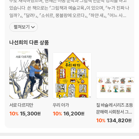
수로 재직하였으며, 현재는 아동 문학과 그림책 인문학 강의를 하고
있습니다. 쓴 책으로는 『그림책과 예술교육』이 있으며, 『누가 진짜 나
일까?』, 『달려!』, 『소쉬르, 몽블랑에 오르다』, 『하얀 새』, 『어느 사랑
이야기』, 『네 칸 명작 동화집』, 『나무의 비밀』, 『커다란 나무』, 『쥘과
펼쳐보기
세자르』, 『4998 친구』, 『XOX와 OXO』, 『빨리 빨리 빨리!』, 『키키의
산책』, 『어느 작은 물방울 이야기』, 『할아버지가 들려주는 뒤죽박죽
나선희
의 다른 상품
이야기』, 『나
서로 다르지만
우리 아가
질 바슐레 시리즈 초등
문해력 사회정서 그림
10
15,300
10
16,200
%
%
원
원
책 세트
10
134,820
%
원