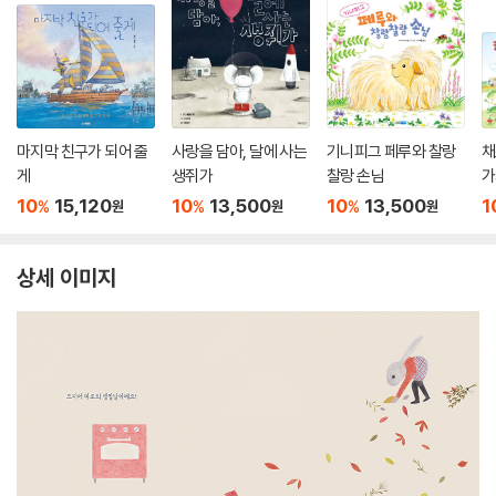
마지막 친구가 되어 줄
사랑을 담아, 달에 사는
기니피그 페루와 찰랑
채
게
생쥐가
찰랑 손님
가
10
15,120
10
13,500
10
13,500
1
%
%
%
원
원
원
상세 이미지