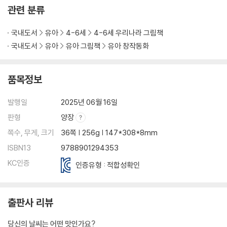
관련 분류
국내도서
유아
4-6세
4-6세 우리나라 그림책
국내도서
유아
유아 그림책
유아 창작동화
품목정보
발행일
2025년 06월 16일
판형
양장
쪽수, 무게, 크기
36쪽 | 256g | 147*308*8mm
ISBN13
9788901294353
KC인증
인증유형 : 적합성확인
출판사 리뷰
당신의 날씨는 어떤 맛인가요?