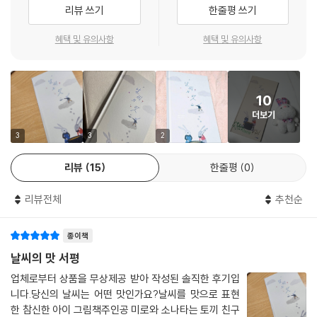
『날씨의 맛』의 식탁에는 함께하는 즐거움과 나눌수록 더해지는 기쁨이 가
리뷰 쓰기
한줄평 쓰기
득 담겨 있어요. 행복한 추억과 맛있는 음식을 나누고픈 다정한 마음씨를
꾹꾹 눌러 담은 친구들의 요리는 그 어떤 산해진미보다도 향긋하고 맛있지
혜택 및 유의사항
혜택 및 유의사항
요. 소중한 추억을 떠올리면 덩달아 지금 이 순간도 특별해지는 걸 알게 된
미로와 소피아는, 친구들에게도 이 경험을 나누고자 했어요. 친구들 역시
많은 기억 중에도 고르고 골라, 마음 한구석에 소중히 간직해 두었던 추억
10
을 꺼내어 요리에 담았지요. 음식은 그 기억을 전하는 다정한 방식이 되어,
더보기
말로는 전하지 못했던 마음까지도 전해요. 혼자만의 추억은 모두에게 번
져, 식탁에 둘러앉은 모두에게 행복한 기운을 선사합니다.
3
3
2
리뷰
15
한줄평
0
무심코 지나친 하루가 특별해지는 순간
일상의 온기를 포착해 내는 섬세한 그림책
리뷰전체
추천순
『날씨의 맛』은 평범한 하루하루를 조금 더 찬찬히 들여다 보게 해요. 함께
종이책
식사를 하고, 내리는 빗소리를 듣고, 햇살 아래서 낮잠을 자고… 어찌 보면
소소하고 일상이 돌이켜 보면 우리 마음을 가장 따스히 데워주던 시간으로
날씨의 맛 서평
기억되는 것처럼, 우리가 무심히 흘려보내던 일상이 『날씨의 맛』에 다정한
업체로부터 상품을 무상제공 받아 작성된 솔직한 후기입
추억으로 담겨 있어요. 날씨의 맛을 읽고 나면 오늘 나의 하루에는 어떤 반
니다.당신의 날씨는 어떤 맛인가요?날씨를 맛으로 표현
짝이는 순간이 숨어 있었는지 가만 생각해 보게 되지요.
한 참신한 아이 그림책주인공 미로와 소나타는 토끼 친구