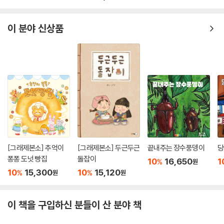
이 분야 신상품
[그래제본소] 추억이
[그래제본소] 두근두근
끝내주는 장수풍뎅이
당
퐁퐁 도넛 빵집
돌잡이
10
16,650
1
%
원
10
15,300
10
15,120
%
%
원
원
이 책을 구입하신 분들이 산 분야 책