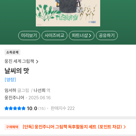
미리보기
사이즈비교
파트너샵
공유하기
소득공제
웅진 세계 그림책
날씨의 맛
양장
임서하
글그림
나선희
역
웅진주니어
2025.06.16.
10.0
판매지수
222
15
[단독] 웅진주니어 그림책 독후활동지 세트 (포인트 차감)
구매혜택