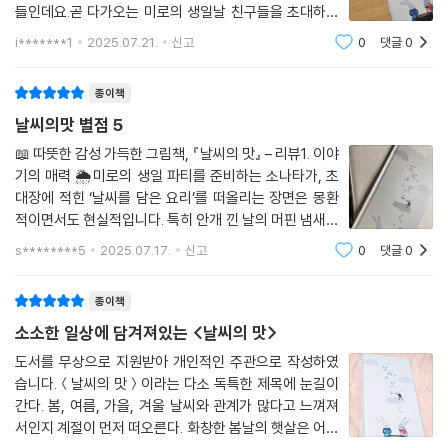
들인데요.곧 다가오는 미로의 생일날 친구들을 초대하기
세로로 기다란 판형은 하늘과 구름, 비와 햇살을 넉넉히 담아내고, 날씨를
로해요.이사온지 얼마 되지 않아 친구들이 많지 않았지만
i*******1
2025.07.21.
신고
0
댓글
0
친구들을 만들고 함께 생일을 축하하고자 초대장을 보낸
표현한 타이포그래피는 친구들의 날씨를 더욱 생생하게 느끼게 해요. 색연
답니다.미로의 생일파티에 초대해요.날씨를 담은
필로 부드럽게 그려낸 장면들과 그 사이의 넉넉한 여백은 독자의 기억까지
종이책
담을 수 있을 듯합니다.
날씨의맛 별점 5
📖 따뜻한 감성 가득한 그림책, 『날씨의 맛』 – 리뷰1. 이야
기의 매력 🌦미로의 생일 파티를 준비하는 소나타가, 초
대장에 적힌 ‘날씨를 담은 요리’를 떠올리는 장면은 몽환
적이면서도 현실적입니다. 특히 안개 낀 날의 머핀 냄새가
소피아의 어린 시절로 독자를 데려가는 부분은 감성을 자
s********5
2025.07.17.
신고
0
댓글
0
극하는 묘사로, 실제로 많은 독자들이 이 장면에 몰입한다
는 후기가 많더라구요2. 날씨와
종이책
소소한 일상에 담겨져있는 <날씨의 맛>
도서를 무상으로 지원받아 개인적인 주관으로 작성하였
습니다.＜날씨의 맛＞이라는 다소 독특한 제목에 눈길이
간다. 봄, 여름, 가을, 겨울 날씨와 관계가 많다고 느껴져
서인지 계절이 먼저 떠오른다. 화창한 봄날의 햇살은 어떤