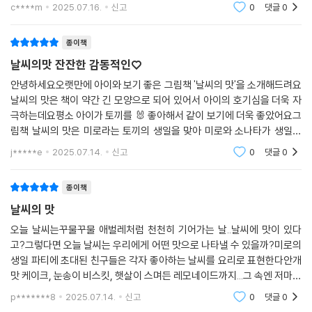
맛일까? 주룩주룩 내리는 여름의 비는 어떤 맛이 날
c****m
2025.07.16.
신고
0
댓글
0
까? 푹신하지만 차가운 눈의 맛은?무심코 비슷하다고 생
각하며 지나친 하루하루의 날씨가 문득 특별하게
종이책
날씨의맛 잔잔한 감동적인♡
안녕하세요오랫만에 아이와 보기 좋은 그림책 '날씨의 맛'을 소개해드려요
날씨의 맛은 책이 약간 긴 모양으로 되어 있어서 아이의 호기심을 더욱 자
극하는데요평소 아이가 토끼를 🐰 좋아해서 같이 보기에 더욱 좋았어요그
림책 날씨의 맛은 미로라는 토끼의 생일을 맞아 미로와 소나타가 생일에
무엇을 할지 생각하면서 친구들을 생일에 초대하는건 어떨지 초대장을 쓰
j*****e
2025.07.14.
신고
0
댓글
0
는데요이사온지
종이책
날씨의 맛
오늘 날씨는꾸물꾸물 애벌레처럼 천천히 기어가는 날..날씨에 맛이 있다
고?그렇다면 오늘 날씨는 우리에게 어떤 맛으로 나타낼 수 있을까?미로의
생일 파티에 초대된 친구들은 각자 좋아하는 날씨를 요리로 표현한다안개
맛 케이크, 눈송이 비스킷, 햇살이 스며든 레모네이드까지...그 속엔 저마다
의 기억과 따뜻한 마음이 고스란히 담겨 있다＜날씨의 맛＞은 음식으로
p*******8
2025.07.14.
신고
0
댓글
0
추억을 전하고, 일