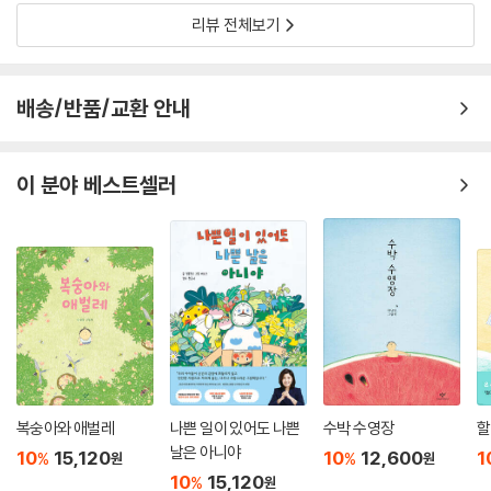
리뷰 전체보기
배송/반품/교환 안내
이 분야 베스트셀러
복숭아와 애벌레
나쁜 일이 있어도 나쁜
수박 수영장
할
날은 아니야
10
15,120
10
12,600
1
%
%
원
원
10
15,120
%
원