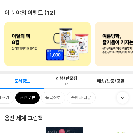
이 분야의 이벤트
12
리뷰/한줄평
도서정보
배송/반품/교환
15
 소개
관련분류
품목정보
출판사 리뷰
웅진 세계 그림책