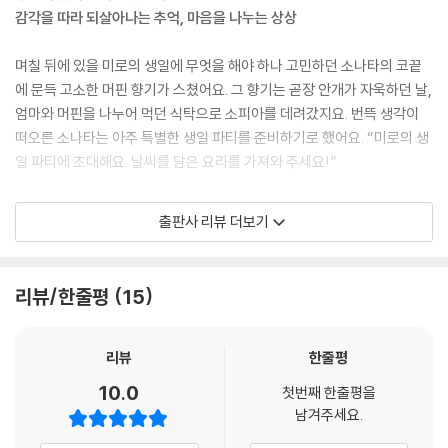
감각을 따라 되살아나는 추억, 마음을 나누는 상상
며칠 뒤에 있을 미로의 생일에 무엇을 해야 하나 고민하던 소나타의 코끝
에 문득 고소한 머핀 향기가 스쳤어요. 그 향기는 곧장 안개가 자욱하던 날,
엄마와 머핀을 나누어 먹던 식탁으로 소피아를 데려갔지요. 번뜩 생각이
떠오른 소나타는 아주 특별한 생일 파티를 준비하기로 했어요. “미로의 생
일 파티에 초대해요. 날씨를 담은 요리를 가져와 주세요!”
드디어 다가온 미로의 생일날, 친구들은 양손 가득 음식을 챙겨 들고 생일
출판사 리뷰 더보기
파티를 찾았어요.미로가 준비한 안개 맛 케이크에는 할머니의 사랑이 가득
하고, 돼지들이 준비한 눈송이 비스킷에는 어린 시절의 즐거운 한때가 녹
아 있었지요. 친구들의 요리에는 행복했던 날의 빛과 온도, 그리고 그날 입
리뷰/한줄평
15
안에 맴돌았던 맛이 담겨 있습니다. 즐거웠던 오늘의 생일 파티는 친구들
에게 또 어떤 날씨의 맛으로 남을까요?
리뷰
한줄평
마음을 요리하는 시간
10.0
첫번째 한줄평을
추억, 우정, 사랑, 그리고 행복이 차려진 식탁에 초대합니다
남겨주세요.