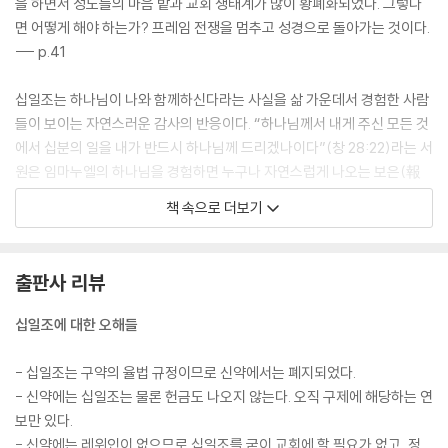
을 하면서 성도들의 마음 밭과 교회 생태계가 많이 황폐화되었다. 그렇다
면 어떻게 해야 하는가? 프레임 전쟁을 멈추고 성경으로 돌아가는 것이다.
--- p.41
십일조는 하나님이 나와 함께하신다라는 사실을 삶 가운데서 경험한 사람
들이 보이는 자연스러운 감사의 반응이다. “하나님께서 내게 주신 모든 것
에서 십분의 일을 내가 반드시 하나님께 드리겠나이다”(창 28:22)라는 서
원은 임마누엘의 하나님을 경험하면 누구나 자연스럽게 나오는 보은(報
恩)의 반응이다. 더욱이 야곱은 자신이 드린 십일조가 스스로 노력해서 얻
책 속으로 더보기
은 것의 십분의 일이라고 말하지 않는다. ‘하나님이 주신 모든 것’에서 나온
것이라고 고백한다. ‘하나님이 모든 것을 주셨다’라고 믿는 사람은 십일조
로 이런 믿음을 표현할 수밖에 없는 것이다.
출판사 리뷰
--- p.96
십일조에 대한 오해들
십일조란 창세기부터 인간이 소유하고 있는 모든 것이 여호와께서 주신 것
임을 고백하는 예물이었다. 아브라함은 왕들을 쳐부수고 돌아오면서 천지
- 십일조는 구약의 율법 규정이므로 신약에서는 폐지되었다.
의 주재이시요 지극히 높으신 하나님께 제사장인 멜기세덱을 통해 “모든
- 신약에는 십일조는 물론 헌금도 나오지 않는다. 오직 구제에 해당하는 연
것의 십분의 일”을 드렸다. 아브라함은 자신이 소유한 모든 것이 여호와의
보만 있다.
것이며, 이를 가시적으로 드러내기 위해 모든 것의 대표인 십분의 일을 여
- 신약에는 레위인이 없으므로 십일조를 굳이 교회에 할 필요가 없고, 정