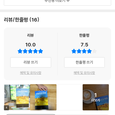
추천평 더보기
질문에 대한 명쾌한 해답이 이 책에 담겨 있다. 따라서 하나님께 드리는 삶
- 이규현 (수영로교회 목사)
이 목적이 아니다. 여호와의 심판의 날이 다가오고 있는데, 어떻게 이날을
이 무엇인지 고민하는 이들에게, 십일조가 지향하는 가치와 삶의 방식을
준비할 것인지를 묻는 질문에 대해 여호와께서 주신 답이다. 그러니까 십
제시할 것이다.
일조를 하나님께 드리게 되면 하늘 아버지께로 돌아갈 수 있다는 것이다.
십일조라는 단어가 나오는 성경의 모든 본문을 심도 있게 주해했다는 점에
리뷰/한줄평
16
그러므로 십일조는 단순히 돈의 문제가 아니라 하나님과의 관계 문제이다.
서 주목할 만하다.
십일조에 대한 오해를 바로잡는 5가지 Point
즉, 단순히 액수의 문제가 아니라 하나님의 심판을 어떻게 피할 것이냐의
- 이찬수 (분당우리교회 목사)
리뷰
한줄평
문제이다. 또한 단순히 경제적 문제가 아니라 하나님께 어떻게 돌아가느냐
√프레임 전쟁이 아닌, 순종의 전쟁으로 이해해야 한다.
의 문제인 것이다.
10.0
7.5
√하나님께 받은 은혜에 대한 자발적인 신앙고백이다.
십일조와 헌금에 대한 설교 준비를 위한 가장 신뢰할 수 있는 참고서를 찾
--- p.283
√단순한 헌금 규정이 아니라, 하나님께 속한 삶의 표현이다.
은 기분이다.
√세속화된 시대에 영적 정체성을 지키고 하나님 나라에 동참하는 실천이
- 김한요 (LA 어바인베델교회 목사)
고린도후서 말씀에서 볼 수 있듯이, 하나님은 ‘십일조’를 “사랑하시느니
리뷰 쓰기
한줄평 쓰기
다.
라”고 하지 않으셨다. “즐겨 내는 자를 사랑하시느니라”고 하신 것이다. 하
√하나님 나라 백성의 삶을 드러내는 거룩한 영적 습관이다.
나님께서 원하시는 것은 우리가 즐겨 내는 자가 되는 것이다.
십일조에 대한 여러 오해에 도전하며, 이를 복음의 빛 아래 새롭게 해석한
혜택 및 유의사항
혜택 및 유의사항
--- p.425
다.
오늘, 이 책이 가장 필요한 사람들
- 노창수 (LA 남가주사랑의교회 목사)
교회의 지도부인 목회자와 당회와 제직들은 ‘십일조의 율법’을 가르치되,
- 헌금과 십일조에 대해 혼란을 겪고 있는 일반 성도
1
무엇보다 십일조의 복음을 경험하도록 하나님의 은혜와 사랑을 더 강하게
- 성경이 말하는 십일조의 올바른 의미를 알고 싶은 신학생
봉헌의 개념이 무너진 인생이 축복받을 수 있을까? 그 답을 이 책에서 찾을
더보기
선포해야 한다. 십일조가 복음으로 경험되지 않는다면 십일조는 율법으로
- 제자훈련·소그룹·헌금 교육에 활용할 성경적 안내서를 찾는 리더와 목회
수 있을 것이다.
4
남게 될 것이고, 성도들의 마음에 진정한 기쁨을 느끼지 못하게 만들기 때
자
- 한규삼 (충현교회 목사)