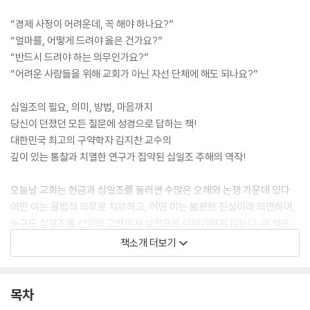
“경제 사정이 어려운데, 꼭 해야 하나요?”
“얼마를, 어떻게 드려야 옳은 건가요?”
“반드시 드려야 하는 의무인가요?”
“어려운 사람들을 위해 교회가 아닌 자선 단체에 해도 되나요?”
십일조의 필요, 의미, 방법, 마음까지
당신이 던졌던 모든 질문에 성경으로 답하는 책!
대한민국 최고의 구약학자 김지찬 교수의
깊이 있는 통찰과 치열한 연구가 집약된 십일조 주해의 역작!
오늘날 교회는 헌금과 십일조를 둘러싼 수많은 오해와 논쟁 가운데 있다.
어떤 이는 율법적 의무로 치부하고, 어떤 이는 불편한 진실이라 외면하며,
누구도 십일조를 신앙의 고백이자 실천으로 이야기하지 않는다. 이 책은
바로 그 지점에서 출발한다. 십일조는 구약과 신약 모두 하나님께 기쁨으
책소개 더보기
로 드릴 수 있는 기회이기에 복음이며, 동시에 원래부터 하나님의 소유로
당연히 드려야 한다는 점에서 율법이다. 또한 십일조는 단지 돈의 문제가
아니라, 하나님을 향한 믿음과 순종의 문제이다.
목차