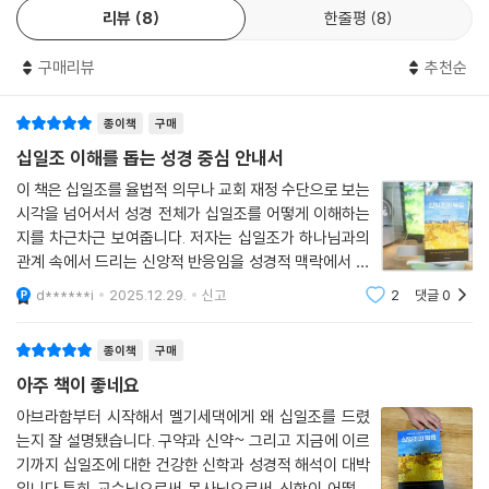
문이다.
리뷰
8
한줄평
8
--- p.433
십일조야말로 내가 하나님의 사람인지를 식별하는 시금석임을 시원하게
구매리뷰
추천순
보여 준다.
목회자는 십일조와 헌금에 대해 성경을 가르치는 것을 두려워해서는 안 된
다. 선한 양심과 확신을 가지고 지속적으로 하나님의 백성들이 져야 할 경
- 정병갑 (일산신성교회 목사)
종이책
구매
제적 부담에 대해서 설교해야 한다. 그뿐 아니라 교회는 십일조와 헌금과
십일조 이해를 돕는 성경 중심 안내서
청지기 정신을 교육하는 구체적인 프로그램을 만들어 다음 세대를 가르쳐
십일조의 은혜의 감격을 회복시켜 주는 수작이다.
야 한다.
이 책은 십일조를 율법적 의무나 교회 재정 수단으로 보는
- 조용성 (전 GMS 선교사무총장)
시각을 넘어서서 성경 전체가 십일조를 어떻게 이해하는
지를 차근차근 보여줍니다. 저자는 십일조가 하나님과의
이제 십일조의 율법을 가르치며 십일조의 복음을 경험하게 만들어야 하는
관계 속에서 드리는 신앙적 반응임을 성경적 맥락에서 신
성경의 소리에 귀 기울이고 하나님의 초청에 반응하라.
사명은 단순히 목회자와 신학생들에게만 있는 것은 아니다. 이 사명은 가
중하게 풀어주고 있어요.책은 창세기부터 시작해 레위기,
정에서는 부모에게 있는 것이고 교회에서는 선배 신앙인들에게 있는 것이
- 강규성 (한국성서대학교 부총장, 구약 교수)
d******i
2025.12.29.
신고
2
댓글
0
신명기, 역대기, 느헤미야, 말라기와 나아가 신약까지 성
다. 어쩌면 신앙의 유산은 가정과 교회 안의 선배 성도들을 통해서 더 설득
경의 여러 본문을 중심으로 십일조가 어떻
력 있게 전달될 수 있기 때문이다.
십일조에 대한 이해를 넘어 자신의 신앙을 점검하자.
종이책
구매
--- p.437
아주 책이 좋네요
- 류응렬 (와싱톤중앙장로교회 목사)
아브라함부터 시작해서 멜기세댁에게 왜 십일조를 드렸
는지 잘 설명됐습니다. 구약과 신약~ 그리고 지금에 이르
교회에서 헌금과 특별히 올바른 십일조 교육 교재로 사용할 수 있도록 구
기까지 십일조에 대한 건강한 신학과 성경적 해석이 대박
성되었다.
입니다.특히 교수님으로써 목사님으로써 신학이 어떻게