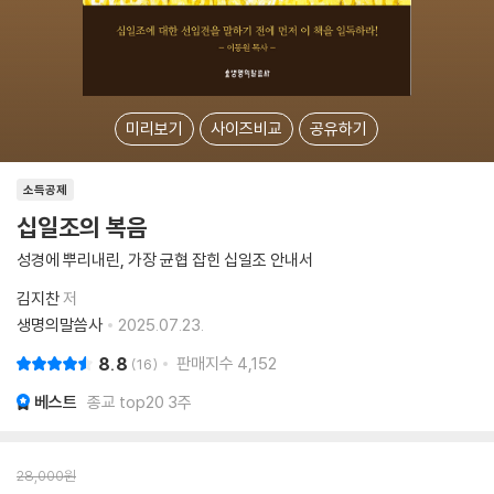
미리보기
사이즈비교
공유하기
소득공제
십일조의 복음
성경에 뿌리내린, 가장 균협 잡힌 십일조 안내서
김지찬
저
생명의말씀사
2025.07.23.
8.8
판매지수
4,152
16
베스트
종교 top20 3주
28,000
원