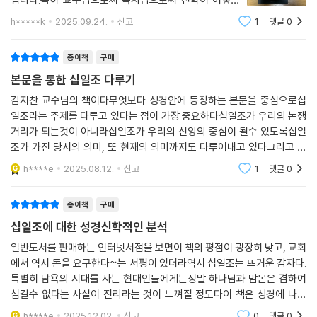
- 김미열 (원주중부교회 목사)
목회현장에 적용되는지 확실히 잘 보여주셨네요.총장님
h*****k
2025.09.24.
신고
1
댓글
0
으로 목사님으로써 교수님으로써 균형이 잘 맞았습니다
단순한 성경 주석을 넘어서, 그 의미를 신학적이면서도 실천적으로 탁월하
종이책
구매
게 제시한다.
본문을 통한 십일조 다루기
- 우병훈 (고신대학교 신학과, 교의학 교수)
김지찬 교수님의 책이다무엇보다 성경안에 등장하는 본문을 중심으로십
일조라는 주제를 다루고 있다는 점이 가장 중요하다십일조가 우리의 논쟁
복음에 합당한 거룩한 교회를 세우고자 하는 성도라면 반드시 읽어야 할
거리가 되는것이 아니라십일조가 우리의 신앙의 중심이 될수 있도록십일
소중한 책이다.
조가 가진 당시의 의미, 또 현재의 의미까지도 다루어내고 있다그리고 십
- 홍성인 (봉동중앙교회 목사)
일조에 대한 오해를 이해로 바꾸는데 도움이 되는 도구가 되길 기대한다
h****e
2025.08.12.
신고
1
댓글
0
성경의 원천으로 돌아가 십일조의 진정한 의미를 회복시키는 귀중한 안내
종이책
구매
서이다.
십일조에 대한 성경신학적인 분석
- 홍성환 (이천신하교회 목사)
일반도서를 판매하는 인터넷서점을 보면이 책의 평점이 굉장히 낮고, 교회
에서 역시 돈을 요구한다~는 서평이 있더라역시 십일조는 뜨거운 감자다.
모든 성도들과 목회자들에게 이 책의 메시지를 전하고 공유하고 싶은 마음
특별히 탐욕의 시대를 사는 현대인들에게는정말 하나님과 맘몬은 겸하여
이 간절하다.
섬길수 없다는 사실이 진리라는 것이 느껴질 정도다이 책은 성경에 나온
십일조를 빠짐없이 조사해서기존의 오해를 바로 잡고 깊은 의미를 끄집어
- 박지웅 (내수동교회 목사)
h****e
2025.12.02.
신고
0
댓글
0