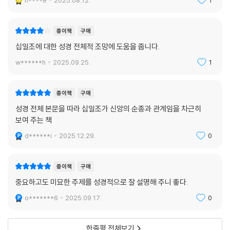
h****e
2025.08.12.
1
치열한 성경 연구를 통해 성경적 십일조의 본질을 규명하고, 그 의미와 정
신을 깊이 탐구한 책이다.
종이책
구매
- 백신종 (부전교회 목사, 덴버신학교 교수)
십일조에 대한 성경 전체적 조망에 도움을 줍니다.
w******h
2025.09.25.
1
십일조의 필요, 의미, 유익, 삶의 현장을 위한 적용에 관심 있는 목회자와
성도 모두에게 일독을 권한다.
종이책
구매
- 김희석 (총신대학교 신학대학원 구약 교수)
성경 전체 본문을 따라 십일조가 신앙의 순종과 관계임을 차근히
보여 주는 책
d******i
2025.12.29.
0
종이책
구매
중요하고도 미묘한 주제를 성경적으로 잘 설명해 주니 좋다.
o*******6
2025.09.17.
0
한줄평 전체보기