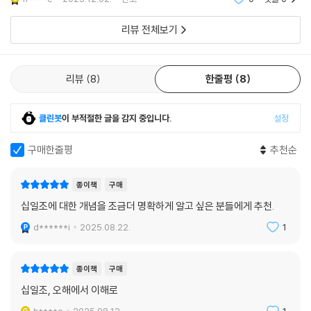
내는데 초점이 맞춰
리뷰 전체보기
십일조가 단순히 액수의 문제가 아닌 ‘영적 정체성’의 문제라는 부분에서
심하게 찔림을 받았다.
- 이정규 (시광교회 목사)
리뷰
8
한줄평
8
독자들의 의식을 일깨워 십일조의 정신으로 이끄는 나침판의 역할을 감당
클린봇
이 부적절한 글을 감지 중입니다.
설정
하기를 간절히 바란다.
- 장세훈 (합동신학대학원 대학교 구약학 교수)
구매한줄평
추천순
이 책을 읽고 십일조 내는 손이 행복하기를, 십일조로 목회자가 살고, 교회
종이책
구매
가 살기를 기도한다.
십일조에 대한 개념을 조금더 명확하게 알고 싶은 분들에게 추천.
- 박형대 (총신대학교 신학대학원 신약 교수)
d******i
2025.08.22.
1
십일조의 복음의 길에서 마침내 하나님의 약속을 믿고 미래로 전진하려는
종이책
구매
영혼의 갈망이 다시 숨 쉬길 고대한다.
십일조, 오해에서 이해로
- 김대웅 (총신대학교 신학대학원 구약 교수)