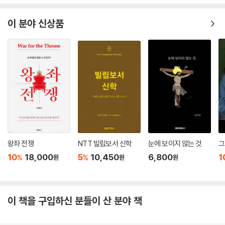
이 분야 신상품
왕좌 전쟁
NTT 빌립보서 신학
눈에 보이지 않는 것.
그
10
18,000
5
10,450
6,800
1
%
%
원
원
원
이 책을 구입하신 분들이 산 분야 책