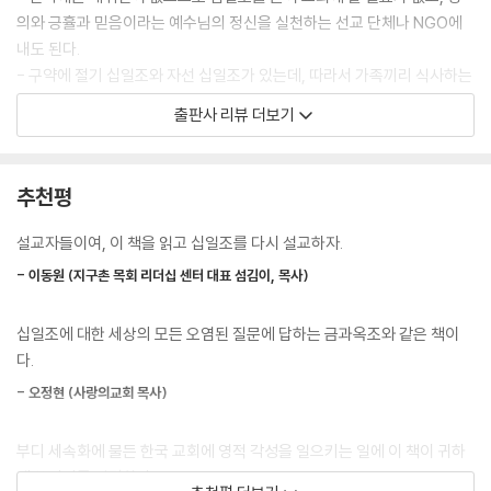
호와께 드린 것이다.
의와 긍휼과 믿음이라는 예수님의 정신을 실천하는 선교 단체나 NGO에
--- p.124
내도 된다.
- 구약에 절기 십일조와 자선 십일조가 있는데, 따라서 가족끼리 식사하는
따라서 필자는 레위기의 십일조 본문이 매우 간략함에도 십일조 정신의 축
비용으로나 자선 비용으로 십일조를 써도 된다.
출판사 리뷰 더보기
약판이라고 부르는 것이다. 이렇게 본다면 레위기의 십일조 본문은 거룩한
삶의 방식으로 우리를 초대하고 있기에 십일조의 복음이라 할 수 있다. 동
저자 김지찬 교수는 세속화된 오늘날의 현대 사회에서 유튜브와 SNS 등
시에 십일조는 하나님께 속한 성물이기에 당연히 드리는 것으로 본다면 십
을 통해 무분별하게 퍼지는 십일조에 대한 왜곡된 시선과 잘못된 정보에
추천평
일조의 율법으로 볼 수 있다.
안타까움을 느꼈다. 무엇보다 십일조에 관련된 논문이나 저서가 거의 없다
--- p.126
는 현실에, 성경의 모든 십일조 본문을 깊이 있게 연구할 필요성을 절감했
설교자들이여, 이 책을 읽고 십일조를 다시 설교하자.
다. 이런 문제의식과 신학자로서의 사명감을 담아, 십일조를 바르게 주해
예수님께서 죽으시고 부활하심으로 자기 백성들을 하나님의 자녀가 되게
- 이동원 (지구촌 목회 리더십 센터 대표 섬김이, 목사)
하고 성경적으로 안내하고자 이 책을 집필했다.
하셨다. 그리고 하나님 아버지의 풍요함을 상속받아 자신을 머리로 하고
자녀들을 몸의 지체로 삼아 거룩한 새로운 성전을 지금도 지어 가시며, 하
십일조에 대한 세상의 모든 오염된 질문에 답하는 금과옥조와 같은 책이
왜 지금, 십일조인가?
나님 나라를 확장하고 계신 것이다. 따라서 우리 역시 느헤미야처럼 교회
다.
를 회복시키고 예배를 부흥시키며, 다음 세대를 교육하고, 열방을 복음화
헌금과 드림에 대한 신앙적 기준이 무너진 시대, 이 책은 십일조를 단지 교
- 오정현 (사랑의교회 목사)
하는 일에 최선을 다해야 한다.
회 재정을 위한 제도가 아니라 하나님의 주권을 신뢰하고 은혜에 응답하는
--- p.247쪽
순종의 여정으로 이끈다. 구약과 신약을 아우르는 성경 전체의 십일조 본
부디 세속화에 물든 한국 교회에 영적 각성을 일으키는 일에 이 책이 귀하
문 주해, 신학적 통찰과 실천적 적용, 그리고 현대 그리스도인이 마주하는
게 쓰이기를 갈망한다.
십일조 본문은 단순히 얼마만큼의 액수를 드릴 것인가의 문제를 다루는 것