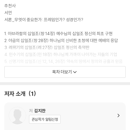
추천사
서언
서론_무엇이 중요한가: 프레임인가? 성경인가?
1. 아브라함의 십일조(창 14장) 예수님의 십일조 정신의 최초 구현
2. 야곱의 십일조(창 28장) 하나님의 신비한 초청에 대한 예배의 응답
3. 레위기의 십일조(레 27장) 십일조 정신의 축약판
4. 민수기의 십일조(민 18장) 하나님께 가까이 나아가는 자들의 기업
5. 신명기의 십일조(신 12, 14, 26장) 약속의 땅에서 정의와 긍휼과 믿음
의 구현
목차 더보기
6. 사무엘서의 십일조(삼상 8장) 백성을 종으로 만드는 왕의 십일조
7. 역대기의 십일조(대하 31장) 히스기야의 십일조, 예수님의 십일조 정신
8. 느헤미야서의 십일조(느 10, 12, 13장) 하나님의 집(나라)을 위한 십일
저자 소개
1
조
9. 아모스서의 십일조(암 4장) 자기 탐닉의 십일조에 대한 경고
10. 말라기의 십일조(말 3장) 과연 하나님을 도둑질할 수 있을까?
저
김지찬
11. 마태복음의 십일조(마 23장) 십일조의 정신: 정의와 긍휼과 믿음
관심작가 알림신청
12. 누가복음의 십일조(눅 11장) 구제와 정결, 십일조와 하나님 사랑