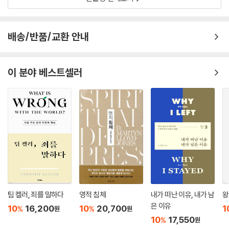
배송/반품/교환 안내
이 분야 베스트셀러
팀 켈러, 죄를 말하다
영적 침체
내가 떠난 이유, 내가 남
왕
은 이유
10
16,200
10
20,700
1
%
%
원
원
10
17,550
%
원