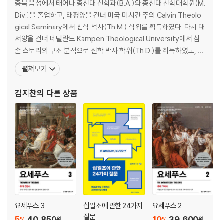
13. 예수님의 비유 안의 십일조(눅 18장) 십일조와 칭의(의롭다 하심)의
충북 음성에서 태어나 총신대 신학과(B.A.)와 총신대 신학대학원(M.
관계
Div.)을 졸업하고, 태평양을 건너 미국 미시간 주의 Calvin Theolo
14. 히브리서의 십일조(히 7장) 십일조와 그리스도의 영원한 대제사장직
gical Seminary에서 신학 석사(Th.M.) 학위를 획득하였다. 다시 대
서양을 건너 네덜란드 Kampen Theological University에서 삼
결론_십일조의 복음, 십일조의 율법
손 스토리의 구조 분석으로 신학 박사 학위(Th.D.)를 취득하였고, 동
대학에서 3년간 네덜란드 정부 지원 연구조교(AIW; Research As
펼쳐보기
sistant)로 연구하였다. 1993년 귀국하여 현재 총신대학교 교수로
강의하고 있으며 한국 복음주의 구약신학회 회장을 역임한
김지찬
의 다른 상품
요세푸스 3
십일조에 관한 24가지
요세푸스 2
질문
5
40,850
10
39,600
%
%
원
원