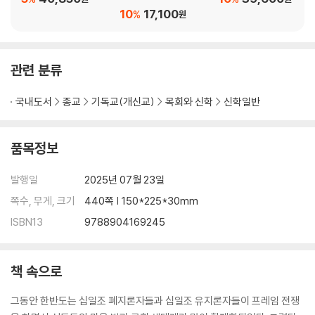
10
17,100
%
원
관련 분류
국내도서
종교
기독교(개신교)
목회와 신학
신학일반
품목정보
발행일
2025년 07월 23일
쪽수, 무게, 크기
440쪽 | 150*225*30mm
ISBN13
9788904169245
책 속으로
그동안 한반도는 십일조 폐지론자들과 십일조 유지론자들이 프레임 전쟁