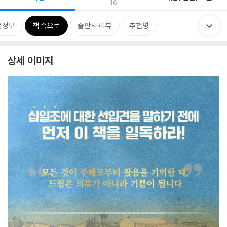
16
목정보
책 속으로
출판사 리뷰
추천평
상세 이미지