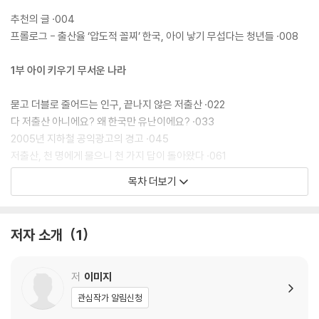
을 높이 샀다.
추천의 글 ·004
프롤로그 - 출산율 ‘압도적 꼴찌’ 한국, 아이 낳기 무섭다는 청년들 ·008
1부 아이 키우기 무서운 나라
묻고 더블로 줄어드는 인구, 끝나지 않은 저출산 ·022
다 저출산 아니에요? 왜 한국만 유난이에요? ·033
2005년 지하철 공익광고의 경고 ·045
저출산, 천 명에게 물으니 천 가지 답이 돌아왔다 ·061
아이 키우기 힘든 걸 넘어 무서워진 세상, 육아포비아 ·071
목차 더보기
2부 육아포비아의 기원
저자 소개
1
아이 키울 돈보다 시간이 없다는 공포 ·091
겨울을 맞이한 청춘, 생식을 멈추다 ·102
혼자서 마을이 되어야 하는 한국 부모 ·120
저
이미지
엄마, 아빠처럼 살기는 싫어 ·138
관심작가 알림신청
여전한 시월드의 공포 ·151