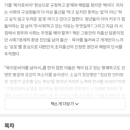
기를 ‘육아포비아’ 현상으로 규정하고 문제와 해법을 정리한 책이다. 저자
는 사회의 구성원들이 더 이상 출산을 ‘하고 싶지만 못하는 일’이 아닌 ‘하
고 싶지 않고 두려운 일’로 여기고 있다고 말한다. 청년들이 아이 키우기 힘
들어하는 걸 넘어 ‘무서워’하고 있는 이유는 무엇일까? 그리고 지금 이 시
점에서 정부와 사회는 무엇을 해야 할까? 책은 그동안의 저출산 담론이었
던 사회?경제적 환경 진단을 넘어 출산ㆍ육아를 둘러싸고 개개인이 느끼
는 ‘공포’를 중심으로 대한민국 초저출산의 진정한 원인과 해법의 단서를
추적했다.
『육아포비아를 넘어서』를 먼저 접한 이들은 책이 담고 있는 명쾌하고도 선
명한 통찰에 공감의 목소리를 쏟아냈다. 소설가 장강명은 “집요한 인터뷰
로 ‘공포가 공포를 낳는 현상’을 짚어낸 저자의 노력에 찬사를 보낸다”라며
“고정관념에 균열을 일으키는 흥미진진한 르포이자 그 자체로 뛰어난 정
책보고서다”라고 평가했으며, 전 JTBC 사장 손석희는 “저출산 원인의 일
정 부분은 호들갑 떠는 언론의 탓이라는 대목에서 숙연해졌다. 나도 그런
책소개 더보기
‘호들갑’에 일조했던바, 반론의 여지가 안 보인다”라고 감탄했다. 또한 김
희경 작가는 “문제를 정확히 지적할 뿐 아니라 뜬구름 잡지 않는 구체적 대
안을 제시하는 저자의 시각이 믿음직스럽다”라며 책이 갖고 있는 진정성
목차