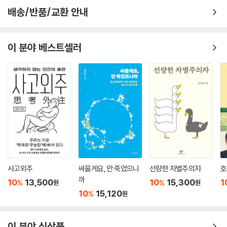
저 우리 사회 청년들은 현실적 여건을 걱정했다. 초과 근무와 공짜 노동이
배송/반품/교환 안내
일상화된 사회에서 아이를 낳고서는 도저히 생존할 수 없을 거라는 두려움
이 앞섰다. 아이의 일거수일투족을 케어하는 우리나라 양육 문화도 감당하
기 힘든 현실로 꼽혔다. 과거와 같은 정도는 아니지만 여전히 여성에게 희
이 분야 베스트셀러
생을 강요하는 가족 문화와 사회 인식도 포비아를 불러일으켰다. 여성에게
육아 주무자가 되기를 기대하는 잔존하는 가부장적 관념에 더해 맘충, 노
키즈존 등으로 대변되는 아이와 엄마에 대한 혐오는 여성들의 출산을 가로
막는 기제가 됐다. 우리나라 특유의 문화인 눈치 문화와 규범의식은 적령
기가 지난 이들과 다양성을 가진 이들이 결혼과 출산을 머뭇거리게 했다.
책은 과거 세대와 다른 삶을 살고 싶어 하는 청년들에게 현재의 출산과 육
아를 둘러싼 사회 여건과 문화가 얼마나 큰 부담과 어려움으로 다가오는지
생생하게 전달한다.
낳기 ‘무서운’ 사회가 아닌
사고외주
싸울게요, 안 죽었으니
선량한 차별주의자
호
낳아도 ‘괜찮은’ 사회 만들기
까
10
13,500
10
15,300
1
%
%
원
원
10
15,120
%
원
"이 정부 현 저출산 지원의 모토는 ‘일단 낳게 하고 보자’ 같아요. 출산 전후
에 지원이 다 몰려 있고 그다음엔 ‘모르쇠’예요."
-이승근, 53, 남, 공익법인 근무
이 분야 신상품