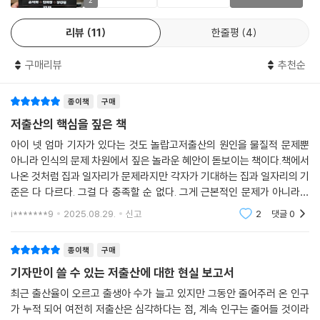
때가 온 것 아닐까. 그 많은 연구보고서들의 가정에 사실 커다란 구멍이 뚫
2
담의 불균형을 심화시킨다는 단점도 있다. 양육자 중 한 명이 육아를 위해
“고정관념에 균열을 일으키는 흥미진진한 르포이자 그 자체로 뛰어난 정
려 있었던 것 아닐까. 네 아이를 키우는 베테랑 기자가 아이를 낳거나 낳지
휴직하면 그 기간 한 사람은 독박 육아를, 다른 한 사람은 독박 벌이를 하게
책보고서다”라고 평가했으며, 전 JTBC 사장 손석희는 “저출산 원인의 일
리뷰
11
한줄평
4
않거나 그 사이에서 고민하는 지금의 당사자들을 만나 직접 물었다. 그들
된다.
정 부분은 호들갑 떠는 언론의 탓이라는 대목에서 숙연해졌다. 나도 그런
은 인센티브에 반응하는 경제적 동물이 아니었고, 이전 세대와 같으면서도
--- 「3부 이제는 무섭지 않은 육아를 위하여 「육아휴직만으론 부족하다」
‘호들갑’에 일조했던바, 반론의 여지가 안 보인다”라고 감탄했다. 또한 김
구매리뷰
추천순
다른 이유로 부모 되기를 피했다. 집요한 인터뷰로 ‘공포가 공포를 낳는 현
중에서
희경 작가는 “문제를 정확히 지적할 뿐 아니라 뜬구름 잡지 않는 구체적 대
상’을 짚어낸 저자의 노력에 찬사를 보낸다. 고정관념에 균열을 일으키는
안을 제시하는 저자의 시각이 믿음직스럽다”라며 책이 갖고 있는 진정성
흥미진진한 르포이자 그 자체로 뛰어난 정책보고서다. 책의 예리한 분석대
종이책
구매
이제 저출산 경고도 자제할 필요가 있다. 이웃 나라인 대만이 우리보다 앞
에 공감했다.
로, 받는 사람에게는 실질적인 혜택이 되지 않고 받지 못하는 사람에게는
저출산의 핵심을 짚은 책
서 합계출산율 0명대를 기록한 적이 있다. 대만의 출산율은 2010년대 0.9
책은 총 3부로 구성됐다. 1부 「아이 키우기 ‘무서운’ 나라」에서는 현재 우리
박탈감만 안기는 지원책들은 수술이 시급하다.
명대까지 떨어졌는데, 이때 대만 정부가 취한 태도는 온 사회에 저출산 적
아이 넷 엄마 기자가 있다는 것도 놀랍고저출산의 원인을 물질적 문제뿐
나라 저출산 문제의 심각성을 이야기하고, 인터뷰를 통해 확인한 만연한
- 장강명 (소설가, 『먼저 온 미래』 저자)
색경보를 울리는 게 아니라 대책은 마련하되 ‘출산에 대한 과도한 관심은
아니라 인식의 문제 차원에서 짚은 놀라운 혜안이 돋보이는 책이다.책에서
육아포비아 현상의 의미를 설명한다. 2부 「육아포비아의 기원」에서는 인
나온 것처럼 집과 일자리가 문제라지만 각자가 기대하는 집과 일자리의 기
끄는 것’이었다고 한다. 코끼리를 생각하지 말라고 경고하는 게 아니라 사
터뷰의 답변들을 바탕으로 우리 사회의 청년들이 갖고 있는 9가지 육아포
준은 다 다르다. 그걸 다 충족할 순 없다. 그게 근본적인 문제가 아니라는
람들의 머릿속에서 코끼리를 최대한 지우려고 한 셈이다. 이후 대만의 출
비아의 원인을 분석하며, 3부 「이제는 무섭지 않은 육아를 위하여」에서는
이야기다.신선한 시각과 심도있는 분석. 저출산에 대해 알고 싶다며누이
산율은 소폭 올라 한 명대로 돌아갔다.
i*******9
2025.08.29.
신고
2
댓글
0
저출산 문제 취재 경험과 인터뷰에서 발견한 육아포비아의 원인 검토를 바
책 한 권을 추천
--- 「3부 이제는 무섭지 않은 육아를 위하여 「‘낳아도 괜찮아’ 말해주기」」
탕으로 해결 방안을 제안한다.
중에서
종이책
구매
문제는 돈이 아니다?
기자만이 쓸 수 있는 저출산에 대한 현실 보고서
우리는 오랫동안 저출산 문제를 ‘국가의 위기’로 여겨왔다. 맞는 말이다. 출
‘능력’의 문제가 아니라 ‘선호’의 문제가 된 출산
최근 출산율이 오르고 출생아 수가 늘고 있지만 그동안 줄어주러 온 인구
생아 수가 줄고 고령 인구가 늘어나면 공동체의 지속 가능성 자체가 흔들
가 누적 되어 여전히 저출산은 심각하다는 점, 계속 인구는 줄어들 것이라
릴 수 있다. 그리고 그 배경엔 분명 구조적이고 사회적인 요인이 있다. 하지