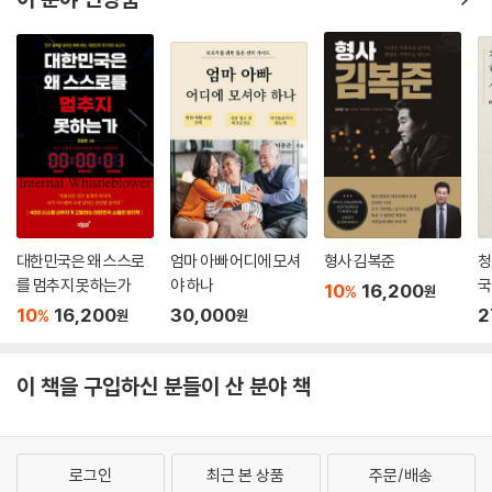
『육아포비아를 넘어서』는 현재 이루어지고 있는 국가 저출산 정책들도 면
밀히 분석하고 있으며 그에 대한 개선 방안도 제시하고 있다. 가장 먼저 변
화가 필요한 부분은 근로 시간이다. 저자는 맞벌이 부부의 육아를 불가능
하게 만드는 현재의 근로 제도를 유연화해야 한다고 주장하며 근로 시간이
유연하면서 높은 생산성을 발휘하고 있는 독일의 사례를 살펴본다. 또한
육아휴직 확대에만 집중하고 있는 저출산 대책의 문제도 지적한다. 육아휴
직은 꼭 필요한 제도이지만 장기적으로 여성이 육아 주무자가 되도록 함으
로써 여성의 경력 단절을 유인할 수 있기 때문이다. 그 외에 네 자녀 엄마로
일과 육아를 병행한 경험을 바탕으로 현 정책의 현금성 지원과 다자녀 정
대한민국은 왜 스스로
엄마 아빠 어디에 모셔
형사 김복준
청
책의 문제점도 제기하고 있다. 저자가 제시하고 있는 저출산 대책의 중심
를 멈추지 못하는가
야 하나
국
10
16,200
%
원
은 출산ㆍ육아 친화적 사회를 만드는 데 있다. 정부와 우리 사회가 모두
위
10
16,200
30,000
2
%
원
원
“낳아도 괜찮아”라는 메시지를 전달할 수 있어야 출산과 육아에 대한 사회
구성원의 두려움을 완화할 수 있다는 것이다. 그래서 언론인이자 저출산
문제 취재 기자로서의 반성과 정부와 언론의 ‘저출산 경고’의 부작용을 밝
이 책을 구입하신 분들이 산 분야 책
히는 대목은 눈여겨볼 만한다. 저자에 의하면 그동안의 정부 캠페인 그리
고 언론의 저출산에 대한 지나친 경보음이 오히려 정상 강박이 있는 우리
사회의 저출산 경향을 강화하고 있기 때문이다.
로그인
최근 본 상품
주문/배송