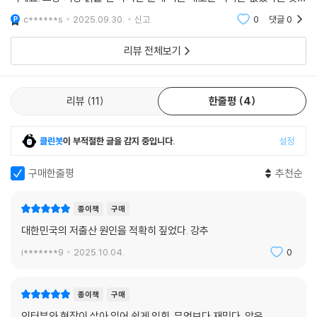
인식을 발견한다. 대개 청년들은 출산과 육아를 버겁고 부담스러운 일로
개인적 생각입니다.
c******s
2025.09.30.
신고
0
댓글
0
생각하고 있었다. “힘들다”, “돈이 많이 든다”와 같은 답이 아닌 “감히”,
“무섭다”, “엄두가 안 난다”라는 표현을 주로 사용했다. “육아는 고되다는
리뷰 전체보기
생각, 더 나아가 무섭고 피하고 싶다는 부정적 생각이 사회 전반에 퍼져
있”는 것이다. 출산과 육아는 이제 단순히 하기 어려운 선택이 아닌 능력
여부에 앞서 막연한 거부감이 드는 일이 되었다. 인간의 본능일 수 있는 출
리뷰
11
한줄평
4
산이 왜 무섭고 두려운 일이 된 것일까? 저자는 이러한 공포, 일명 육아포
비아 현상의 뿌리를 찾기 위해 우리 사회의 문제들이 어떻게 공포를 만들
클린봇
이 부적절한 글을 감지 중입니다.
설정
어 내고 있는지 시민 취재를 중심으로 들여다보고, 출산에 대한 인식과 선
호의 문제를 개선할 수 있는 방법을 모색한다. 이는 그간 도출된 저출산 문
구매한줄평
추천순
제의 논의를 폐기하고 방향을 전면 뒤바꾸자는 것이 아니다. 그보다 『육아
포비아를 넘어서』는 우리가 수많은 담론에 집중하느라 어쩌면 놓치고 있
는 ‘힘들지만 행복하고 의미 있는 일’로서의 출산과 육아의 면모를 가려버
종이책
구매
린 현실적 조건들을 명확히 드러내고, 개인들에게 다시 그 행복과 의미를
대한민국의 저출산 원인을 적확히 짚었다. 강추
되돌려 주기 위해 우리가 무엇을 해야 할지를 묻는다.
i*******9
2025.10.04.
0
육아포비아의 기원,
아이 키우기 ‘무서운’ 나라 한국
종이책
구매
인터뷰와 현장이 살아 있어 쉽게 읽힘. 무엇보다 재밌다. 앉은