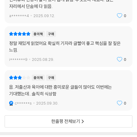
“대충 어디 취직해서 중산층의 삶을 구사하는 것 자체가 없어진단 거죠. 그
자리에서 단숨에 다 읽음.
러면 무엇보다 애가 괴로울 텐데 ‘그런 짓(출산)을 왜 해야 하지?’라는 생
a*******4
2025.09.12.
0
각이 들었던 거죠.”
-고세영, 46, 남, 대기업 연구
종이책
구매
문제가 두려움이라면 그 원인은 무엇일까? 육아포비아가 실재하는 현상
정말 재밌게 읽었어요 확실히 기자라 글빨이 좋고 핵심을 잘 짚은
이라고 할 수 있을까? 책은 경제적 이유만으로 설명되지 않는 출산과 육아
느낌.
에 대한 청년들의 복잡한 가치관, 인식의 실타래를 풀어내 당면한 문제를
i*******9
2025.08.29.
0
명확히 드러낸다. 저자는 35명 시민 취재원의 답변에서 지금 이 시점에서
출산ㆍ육아를 꺼리게 만드는 감정, 정서, 가치관을 포착하고 그 원인과 배
종이책
구매
경을 통계 조사, 연구 이론, 해외 사례, 미디어 등 폭넓은 자료를 바탕으로
설득력 있게 분석했다. 지금까지 우리 사회에 존재하는 제도적, 사회적 병
음..저출산과 육아에 대한 흥미로운 글들이 많아도 이번에는
폐들은 출산과 육아에 장애물로 작용했을 뿐만 아니라 출산을 망설이게 하
기대했는데...솔직히 식상함
는 공포라는 하나의 현상을 만들어 내고 있었다.
c******s
2025.09.30.
0
저자는 우리 시대 육아포비아의 원인을 시간의 부족, 무한 경쟁, 한국식 육
한줄평 전체보기
아의 특이성, 부모 삶에 대한 거부감, 잔존하는 여성 차별, 정상 가족 압박,
적령기 통념, 사회의 부정적 인식, 언론의 문제 등 총 9가지로 정리했다. 먼