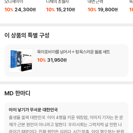
오디세이아
니체의 초월자
내면 근력
독
10
24,300
10
15,210
10
19,800
1
%
%
%
원
원
원
이 상품의 특별 구성
육아포비아를 넘어서 + 탐욕스러운 돌봄 세트
10
31,950
%
원
MD 한마디
아이 낳기가 무서운 대한민국
출생율 꼴찌 대한민국. 아이 4명을 키운 워킹맘, 이미지 기자는 돈 문
제가 근본 원인이 아니라고 말한다. 우리사회는 그럭저럭 살 만한 나
라이기 때문이다. 진짜 원인은 심리다. 시간 부족, 아이 혐오하는 분위