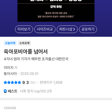
미리보기
사이즈비교
파트너샵
공유하기
오늘의책
소득공제
육아포비아를 넘어서
4자녀 엄마 기자가 해부한 초저출산 대한민국
이미지
저
동아시아
2025.09.01.
9.3
판매지수
1,668
15
베스트
사회 정치 top100 2주
17,500
원