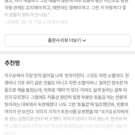
많고, 자기 계발하고 그런 애들이 많은데 아주 조금의 남는 시간으로 남편
는 게 무섭다거나 감히 할 수 없는 일이라고 표현하는 사람은 보지 못했다.
이랑 관계도 유지해야 하고, 애한테도 잘해야 하고. 그런 거 어떻게 다 할
--- 「1부 아이 키우기 무서운 나라 「아이 키우기 힘든 걸 넘어 무서워진 세
수 있을지 엄두가 안 나요."
상, 육아포비아」 중에서
-김배령, 29, 여, 서울 소재 회사 재직
육아에 대한 인식이 부정적이라면, 아무리 좋은 정책도 효과가 기대에 미
우리나라가 위기라는 사실을 모르는 사람은 없다. 초저출산 이야기다. 20
출판사 리뷰 더보기
치지 못할 수밖에 없다. 저출산 속도를 최대한 늦추고, 인구 감소에 대비할
23년 한국의 합계출산율을 접한 조앤 윌리엄스 캘리포니아대학교 명예교
시간을 벌기 위해서는 무엇보다 육아에 대한 지나친 두려움과 거부감을 해
수는 머리를 감싸 쥐고 “대한민국 완전 망했네요”라며 경악하기도 했다.
소해야 한다. 무엇보다 가장 행복하고 성스러워야 할 ‘내 아이를 키우는
우리나라 합계 출산율이 0명 대로 떨어지고 심지어 2024년 세계 최초로
추천평
일’이 무서운 일이 되어버리는 것은 결코 바람직하지 않다.
0.75명을 찍고 난 후 저출산은 새로운 펜데믹이 되어 대한민국을 강타하
--- 「1부 아이 키우기 무서운 나라 「아이 키우기 힘든 걸 넘어 무서워진 세
고 있다. 『육아포비아를 넘어서: 4자녀 엄마 기자가 해부한 초저출산 대한
지구상에서 가장 먼저 없어질 나라. 한국이란다. 그것도 자연 소멸이다. 전
상, 육아포비아」 중에서
민국』은 네 자녀를 낳고 양육하며 17년간 사회부 기자로 일한 이미지가 그
쟁이나 기후 위기 같은 것들도 아니고 자연 소멸이라니. 얼마간 엄숙한 마
간의 저출산 취재와 35명의 시민 취재를 바탕으로 대한민국 출산ㆍ육아
음으로 책을 들었는데, 의외로 ‘재미’가 있다. 아마도 쉽게 읽히는 글투 덕
육아는 돌발 상황의 연속이다. 엄마, 아빠가 9시에 출근해 18시에 퇴근해
의 위기를 ‘육아포비아’ 현상으로 규정하고 문제와 해법을 분석한 책이다.
인지 모르겠다. 그럼에도 저출산 원인의 일정 부분은 호들갑 떠는 언론의
야 한다고 배탈이 나서 토하고 몸져누웠다는 아이에게 “저녁 7시 우리 돌
책은 이제껏 저출산 담론이 주목하지 않았던 전혀 다른 시야를 제공한다.
탓이라는 대목에서 숙연해졌다. 나도 그런 ‘호들갑’에 일조했던바, 반론의
아올 때까지 더는 토하지 말고 기다려~”라거나, 유치원에 “학예회는 제
바로 실제 출산과 육아의 기로에서 고민하는 ‘개인’의 입장이다. 저자 이미
여지가 안 보인다. 이미지 기자가 추천사를 요청했을 때 “국가유공자에게
출근 전인 오전 8시 이전이나 퇴근 후인 오후 7시 이후 열어주세요”라고
지는 17년간 국내 주요 일간지 동아일보에서 일하며 네 아이를 낳고 키워
빚 갚는 심정으로 쓴다”라고 했다. 아이가 넷이나 되지 않는가. 한국의 자
요구할 순 없는 노릇이다.
온 커리어 우먼이다. 역설적으로 다둥이 엄마임에도 이미지는 아이 낳아
연 소멸이 일어나지 않거나 최소한 늦춰진다면 그건 이미지 같은 이들 덕
--- 「2부 육아포비아의 기원 「아이 키울 돈보다 시간이 없다는 공포」 중에
키우기 힘든 우리나라 현실에 깊이 공감한다며 책에서 다음과 같이 밝힌
분이다.