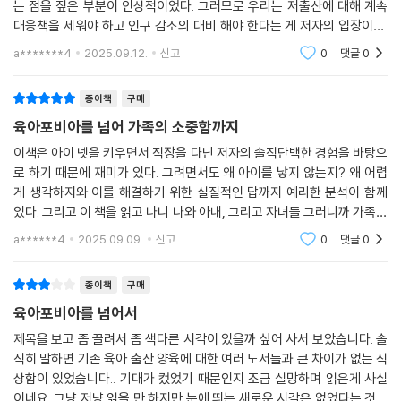
“제 주변 지인들만 하더라도 딩크족이 세 명이에요. 열 명 중 세 명이요. 그
는 점을 짚은 부분이 인상적이었다. 그러므로 우리는 저출산에 대해 계속
만 그 구조와 사회적 요인이 영향을 미치는 건 결국 ‘개인’이다. 아이를 낳
중 한 명이 저한테 해준 말 중에 와닿은 게 이거예요. ‘나는 벤츠나 BMW 타
대응책을 세워야 하고 인구 감소의 대비 해야 한다는 게 저자의 입장이다.
을지 말지 결정하는 것도 결국은 개인이다. 그런 의미에서 이 책은 조금 다
고 싶은데 애 낳으면 소렌토 타야 해.’ 딱 이거거든요.”
학자들이 그걸 수치와 이론으로 풀었다면의 책은 기자의 특징을 살려 인터
a*******4
2025.09.12.
신고
0
댓글
0
른 관점에서 저출산의 원인에 접근하고자 했다. 단순히 국가나 정책의 시
뷰와 현장 경험으
-김치환, 41, 남, 스타트업 대표
각이 아니라, 개인에게 영향을 미치는 문화와 감정, 인식 전반을 함께 들여
다보고자 했다.
종이책
구매
저출산이 시대의 화두가 되면서 수많은 전문가와 시민, 언론과 방송인들이
육아포비아를 넘어 가족의 소중함까지
--- 「에필로그」 중에서
그 원인과 대책을 제시하기 시작했다. 수도권 과밀화, 높은 집값, 취업 지
연, 성별 갈등에서부터 산업화에 따른 자연스러운 현상이라는 분석까지 다
이책은 아이 넷을 키우면서 직장을 다닌 저자의 솔직단백한 경험을 바탕으
로 하기 때문에 재미가 있다. 그려면서도 왜 아이를 낳지 않는지? 왜 어렵
루지 않은 요소가 없을 정도다. 모두 타당한 분석이지만 지금까지의 담론
게 생각하지와 이를 해결하기 위한 실질적인 답까지 예리한 분석이 함께
들은 저출산 문제를 주로 ‘국가’ 입장에서 접근했다. 이들 분석에서 저출산
있다. 그리고 이 책을 읽고 나니 나와 아내, 그리고 자녀들 그러니까 가족이
은 환경이 주어지면 자연히 극복되는 기능적 차원의 문제였다. 정부의 현
라는 것을 새로운 시각으로 바라보게 되었고 다른 여러 형태의 가족들도
행 저출산 대응 정책이 물질적 혜택에 집중된 이유다. 하지만 저자는 “결국
a******4
2025.09.09.
신고
0
댓글
0
소중함을 일깨우
출산은 개인의 결정이고 아이도 개인이 낳아서 평생 키우는 것이기에 개인
이 안 한다고 하면 그만”이라고 말한다. 즉 출산 기피는 단순히 ‘능력’의 문
종이책
구매
제가 아닌 ‘선호’의 문제이기도 한 것이다. 그렇다면 왜 우리 사회의 구성원
육아포비아를 넘어서
들은 출산을 선호하지 않고 있는 걸까?
제목을 보고 좀 끌려서 좀 색다른 시각이 있을까 싶어 사서 보았습니다. 솔
직히 말하면 기존 육아 출산 양육에 대한 여러 도서들과 큰 차이가 없는 식
‘왜 나는 낳았는데 남들은 안 낳았을까?’라는 궁금증에서 35명의 시민 취
상함이 있었습니다.. 기대가 컸었기 때문인지 조금 실망하며 읽은게 사실
재를 시작한 이미지는 이들과의 인터뷰에서 출산과 육아에 대한 공통적인
이네요. 그냥 저냥 읽을 만 하지만 눈에 띄는 새로운 시각은 없었다는 것이