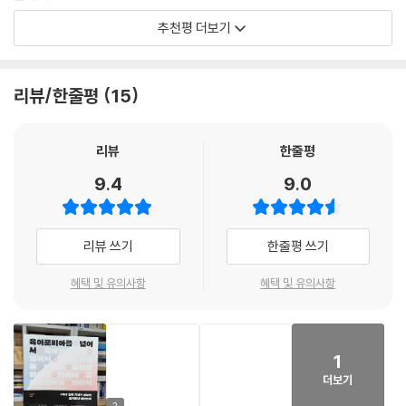
서
다. “나 낳을 수 있는 데까지 다 낳아봤는데요. 힘들더라고요. 여기 나보다
- 손석희 (전 JTBC 사장. 현 교토 리쓰메이칸대학교 객원교수)
추천평 더보기
많이 낳아보신 분?”
대다수 청년들도 배령 씨와 마찬가지로 생각할 것이다. “아, 뭐가 이렇게
어려워? 나는 이번 생에 좋은 부모 되기는 틀린 것 같아. 어차피 잘 키우지
요즘 청년들에게 출산과 육아는 ‘하고 싶어도 못 하는 일’이 아니라 ‘하고
저자가 출산과 육아에 대한 시민 인터뷰를 진행하며 가장 주목한 것은 바
못할 바엔 안 낳는 게 낫지!” 부모 되기의 높은 허들이 청년들을 출산 포기
싶지 않고 두려운 일’이 되어가고 있다. 가족 구성의 변화에 관심이 많은 나
리뷰/한줄평
15
로 우리 사회의 ‘현실’이다. 우리 사회에서 여성이 일과 육아를 병행하는 것
로 이끄는 것이다.
는 이 책만큼 육아 자체를 꺼리고 두려워하는 청년들의 ‘육아포비아’ 현상
이 애초 가능한 일일까? 부랴부랴 현금성 지원과 출산 수당을 챙겨주며 ‘아
--- 「2부 육아포비아의 기원 「혼자서 마을이 되어야 하는 한국 부모」 중에
과 그 원인을 쉽고 생생하게 분석한 책은 보지 못했다. 저자가 친근하고 속
이 낳으라’고 권하는 우리나라는 정작 출산과 육아를 결정하고 실행하는
리뷰
한줄평
서
도감 있는 문체로 해부한 육아포비아 현상 밑바닥에는 길고 경직된 노동으
우리 사회 청년과 여성들 ‘개인’의 ‘현실’을 이해하고 있을까? 경직된 근무
로 인한 시간 빈곤, 무한 경쟁의 피로, 아동에 대한 혐오, 여전한 성별 격차,
9.4
9.0
시간과 당연한 것처럼 자리 잡은 공짜 노동과 공짜 야근이 만연한 시대에
세상이 변했다고 하지만, 과연 다 바뀌었을까? 꼭 그렇지만도 않은 사례들
그리고 ‘온 마을이 아니라 온통 부모에게만 맡겨진’ 한국식 육아 시스템이
사람들은 아이를 낳기도 전에 그야말로 ‘공포’를 느끼고 있다는 것이 저자
을 사회에서 많이 봐왔기에 여성들은 여전히 불안감을 느꼈다. 회사에서
깔려 있다. 문제를 정확히 지적할 뿐 아니라 뜬구름 잡지 않는 구체적 대안
의 주장이다. 노동 시간, 근로 환경 때문만은 아니다. 책은 인터뷰를 바탕으
예전같이 “미스김 커피~” 하는 상사는 없어도 손님 맞을 때 누군가 커피
을 제시하는 저자의 시각이 믿음직스럽다. 저출산이 불러올 디스토피아를
리뷰 쓰기
한줄평 쓰기
로 우리 사회 육아포비아를 만들고 있는 다양한 문제들과 확산하는 두려움
를 타야 한다면 암묵적으로 여성 직원들이 타 가야 한다든가, 선생님과 스
경고하는 숱한 알림음에 피곤한 당신에게, 출산과 육아를 떠올리기만 해도
의 풍경을 각종 통계 자료와 국내외 사례 및 문화ㆍ미디어 분석을 통해 충
튜어디스 같은 여초 직업(여자들이 절대다수인 직업)들조차 관리자는 대
혜택 및 유의사항
혜택 및 유의사항
거부감이 앞서는 당신에게 이 책을 권한다.
실하게 그려내고 있다. 또한 이를 통해 저자는 우리 사회 당사자들의 “인식
부분 남자인 식으로 말이다.
을 살피는 것이야말로 모든 정책의 출발점”이 되어야 한다고 강조한다.
- 김희경 (작가, 『이상한 정상가족』 저자)
--- 「2부 육아포비아의 기원 「여전한 시월드의 공포」 중에서
『육아포비아를 넘어서』를 먼저 접한 이들은 책이 담고 있는 명쾌하고도 선
1
그토록 예산을 쏟아붓고 지원을 약속하고 캠페인을 벌였는데도 왜 저출생
육아는 1~2년 내 끝나지 않는다. 아이를 키우기 위해서 매번 휴직할 수는
명한 통찰에 공감의 목소리를 쏟아냈다. 소설가 장강명은 “집요한 인터뷰
더보기
문제는 해결되지 않을까. 저출생이 아니라 저출생 대책들을 반성해야 할
없는 노릇이다. 누군가 휴직해서 육아를 전담하는 방식은 가정 내 역할 분
로 ‘공포가 공포를 낳는 현상’을 짚어낸 저자의 노력에 찬사를 보낸다”라며