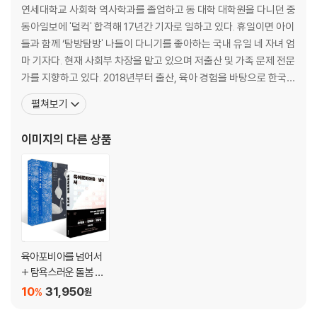
정상이 아니면 불편한 사회 ·167
연세대학교 사회학 역사학과를 졸업하고 동 대학 대학원을 다니던 중
정상적인 결혼 시기, 적령기의 압박 ·185
동아일보에 '덜컥' 합격해 17년간 기자로 일하고 있다. 휴일이면 아이
맘충과 노키즈존, 아이를 환영하지 않는 사회 ·198
들과 함께 ‘탐방탐방' 나들이 다니기를 좋아하는 국내 유일 네 자녀 엄
뉴노멀이 된 저출산 ·212
마 기자다. 현재 사회부 차장을 맡고 있으며 저출산 및 가족 문제 전문
가를 지향하고 있다. 2018년부터 출산, 육아 경험을 바탕으로 한국의
3부 이제는 무섭지 않은 육아를 위하여
인구 문제, 보육 현실, 사회 이슈 등을 다루는 칼럼 〈포에버‘Four’eve
펼쳐보기
r 육아〉를 연재하고 있다. 중앙보육정책위원회 위원, 저출산고령사회
‘압축하고, 유연하게’ 아이 키울 시간 만들기 ·228
위원회 자문위원 등으로 활동했으며 EU기후변화기자상, 임산부의
이미지
의 다른 상품
육아휴직만으론 부족하다 ·238
날과 아동학대예방의 날 보건복지부
얼마면 될까, 얼마면 되겠냐? ·249
다다익전을 다다익선으로 ·261
가족의 문턱을 낮추기 ·274
‘낳아도 괜찮아’ 말해주기 ·288
에필로그 - 낳을 수 있는 데까지 낳아봤다, 이제 다시 시작이다 ·298
육아포비아를 넘어서
감사의 글 ·302
+ 탐욕스러운 돌봄 세
트
10
31,950
%
원