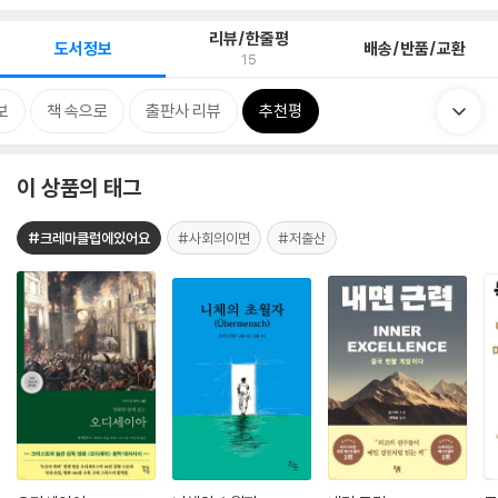
리뷰/한줄평
도서정보
배송/반품/교환
15
보
책 속으로
출판사 리뷰
추천평
이 상품의 태그
#크레마클럽에있어요
#사회의이면
#저출산