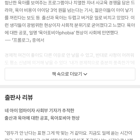
험난한 육아를 보여주는 프로그램이나 치열한 자녀 사교육 경쟁을 담은 드
라마, 육아 비용이 아이당 3억 원을 넘는다는 기사, 젊은이들이 아이 낳기
를 꺼린다는 보도 등. 출산과 육아는 두렵고 버거운 일로 비치고 있었다. 이
런 생각들이 광범위한 현상이자 사회적 분위기로 굳어졌다고 느꼈다. 육아
에 대한 공포, 일명 ‘육아포비아phobia’ 현상이 사회에 만연했다.
--- 「프롤로그」 중에서
경제적 여건이 좋아도 다른 이유로 안 낳을 수 있고, 반대로 사정이 어려워
도 평소 신념에 의거해 낳을 수 있다. ‘내가 경제적으로 충분히 풍족한가’에
대한 개개인의 기준은 다 다르다. 우리는 설문을 보고 청년들의 주거, 일자
책 속으로 더보기
리 문제 때문에 아이를 낳지 않는다고 이야기해 왔지만 그건 사실 전혀 구
체적이지도 정확하지도 않은 요인인 셈이다.
--- 「1부 아이 키우기 무서운 나라 「저출산, 천 명에게 물으니 천 가지 답이
출판사 리뷰
돌아왔다」 중에서
네 아이 엄마이자 사회부 기자가 추적한
특히 많은 사람이 쓰는 표현 가운데 눈에 띈 게 있다. “감히”, “무섭다”, “엄
출산과 육아에 대한 공포, 육아포비아 현상
두가 안 난다”와 같은 표현이다. 외국인들이나 외국에서 아이를 키우는 한
국인들을 인터뷰할 때는 쉬이 들을 수 없는 말이었다. “힘들다”라거나 “돈
"엄두가 안 난다는 표현 그게 딱 맞는 거 같아요. 지금도 일에 쏟는 시간이
이 많이 든다”라고 구체적으로 어려움을 표하는 경우는 있어도 아이 키우