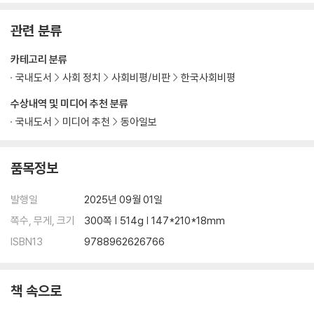
관련 분류
카테고리 분류
국내도서
사회 정치
사회비평/비판
한국사회비평
수상내역 및 미디어 추천 분류
국내도서
미디어 추천
동아일보
품목정보
발행일
2025년 09월 01일
쪽수, 무게, 크기
300쪽 | 514g | 147*210*18mm
ISBN13
9788962626766
책 속으로