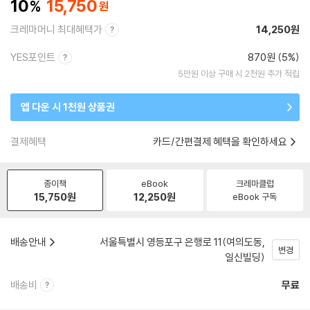
10
15,750
크레마머니 최대혜택가
14,250원
YES포인트
870원 (5%)
5만원 이상 구매 시 2천원 추가 적립
앱 다운 시 1천원 상품권
결제혜택
카드/간편결제 혜택을 확인하세요
종이책
eBook
크레마클럽
15,750
원
12,250
원
eBook 구독
배송안내
서울특별시 영등포구 은행로 11(여의도동,
변경
일신빌딩)
배송비
무료