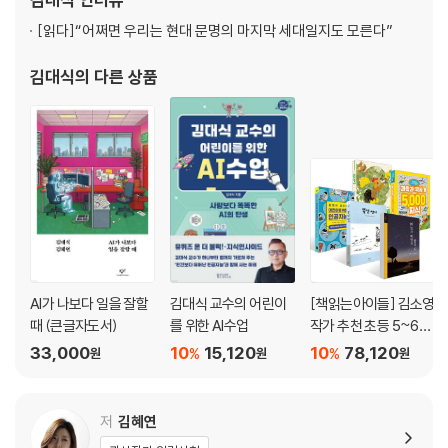
[읽다]
“어쩌면 우리는 현대 문명의 마지막 세대일지도 모른다”
김대식
의 다른 상품
AI가 나보다 일을 잘할
김대식 교수의 어린이
[책읽는아이들] 김소영
때 (큰글자도서)
를 위한 AI수업
작가 추천 초등 5~6학
년 세트
33,000
10
15,120
10
78,120
%
%
원
원
원
저
김혜연