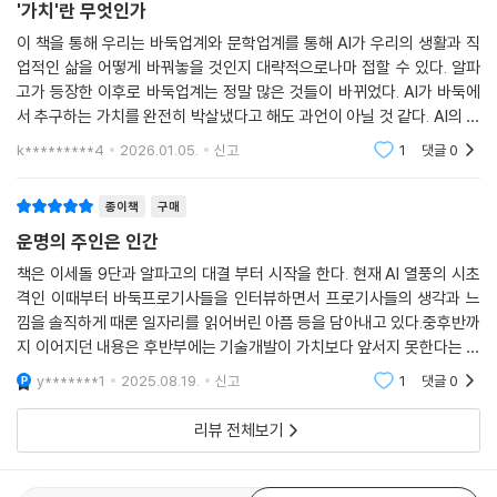
자에게 기대하는 것은 그의 견해가 아니라, ‘AI 추천수’를 알기 쉽게 전달하
'가치'란 무엇인가
는 역할이다. 진보라는 대의 앞에서 전문가의 자부심은 사소한 가치일까?
이 책을 통해 우리는 바둑업계와 문학업계를 통해 AI가 우리의 생활과 직
인공지능의 보조 인력으로 전락하더라도 급여만 주어지면 괜찮을까?
업적인 삶을 어떻게 바꿔놓을 것인지 대략적으로나마 접할 수 있다. 알파
고가 등장한 이후로 바둑업계는 정말 많은 것들이 바뀌었다. AI가 바둑에
장강명은 신약 개발 과정에서 제약회사가 거쳐야 하는 임상시험을 예로 들
서 추구하는 가치를 완전히 박살냈다고 해도 과언이 아닐 것 같다. AI의 등
며, 인공지능에 대한 기술적·제도적 통제를 주장한다. 기술의 발전 속도나
장을 반기고 더 즐거워하는 프로바둑기사들도 있고, 오히려 아마추어 선수
k*********4
2026.01.05.
신고
1
댓글
0
와 취미로 바둑을
우리의 삶과 사회에 끼칠 파급력에 비해 이를 견제할 장치는 미비하다는
지적이다. 국제원자력기구를 통한 핵무기·원자력 통제, 국가 간 조약을 통
종이책
구매
한 기후위기 대응처럼 국경을 뛰어넘는 대응도 주문한다. 장강명은 더 나
운명의 주인은 인간
아가 빅테크 기업들이 말하는, 과격하고 납작한 의미의 ‘좋은 삶’을 넘어,
더 나은 미래를 믿고 상상하는 인문학의 역할을 강조한다. 그런 상상이야
책은 이세돌 9단과 알파고의 대결 부터 시작을 한다. 현재 AI 열풍의 시초
격인 이때부터 바둑프로기사들을 인터뷰하면서 프로기사들의 생각과 느
말로 인공지능이 아직 할 수 없는, 인간만이 할 수 있는 일이라는 것이다.
낌을 솔직하게 때론 일자리를 읽어버린 아픔 등을 담아내고 있다.중후반까
지 이어지던 내용은 후반부에는 기술개발이 가치보다 앞서지 못한다는 그
“가치의 근원에 대한 문제, 기술을 통제하는 방법에 대해서도 누군가가 근
리고 그래야 한다는 걸 설명한다. 핵폭탄이 개발되고 과연 좋은 일에만 쓰
사한 아이디어를 낼 수 있지 않을까? 나는 현대의 사상가를 기다린다. 똑똑
y*******1
2025.08.19.
신고
1
댓글
0
이지 않은것처럼 AI
한 사람들이 실리콘밸리로 몰려가지 말고 이 문제에 도전했으면 좋겠다.”
리뷰 전체보기
_338~339쪽