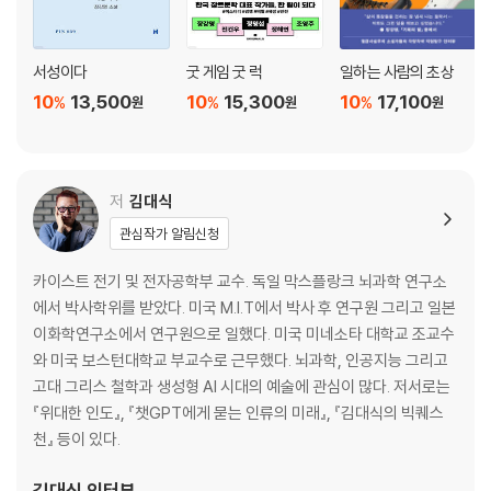
| COLUMN | 인간과 AI의 미래
서성이다
굿 게임 굿 럭
일하는 사람의 초상
에필로그
10
13,500
10
15,300
10
17,100
%
%
%
원
원
원
우리는 서로를 묻는다 : 김혜연(안무가·여니스트 대표)?
저
김대식
관심작가 알림신청
카이스트 전기 및 전자공학부 교수. 독일 막스플랑크 뇌과학 연구소
에서 박사학위를 받았다. 미국 M.I.T에서 박사 후 연구원 그리고 일본
이화학연구소에서 연구원으로 일했다. 미국 미네소타 대학교 조교수
와 미국 보스턴대학교 부교수로 근무했다. 뇌과학, 인공지능 그리고
고대 그리스 철학과 생성형 AI 시대의 예술에 관심이 많다. 저서로는
『위대한 인도』, 『챗GPT에게 묻는 인류의 미래』, 『김대식의 빅퀘스
천』 등이 있다.
김대식
인터뷰