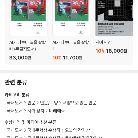
AI가 나보다 일을 잘할
AI가 나보다 일을 잘할
사이 인간
때 (큰글자도서)
때
10
18,000
%
원
33,000
10
11,700
%
원
원
관련 분류
카테고리 분류
국내도서
인문
인문/교양
교양으로 읽는 인문
국내도서
사회 정치
미래예측
수상내역 및 미디어 추천 분류
국내도서
국내문학상 수상작
오늘의 작가상