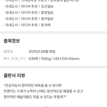
국내도서
국내문학상 수상작
문학동네 젊은작가상
국내도서
미디어 추천
조선일보
국내도서
미디어 추천
중앙일보
국내도서
미디어 추천
동아일보
국내도서
미디어 추천
한겨레
품목정보
발행일
2025년 08월 18일
쪽수, 무게, 크기
636쪽 | 1050g | 145*215*45mm
출판사 리뷰
“인공지능이 창의적인 바둑을 둘 수 있다면
언젠가는 기계가 수학의 난제도 창의적으로 해결할 수 있고
창의적인 예술작품도 만들 수 있다는 뜻일까?”