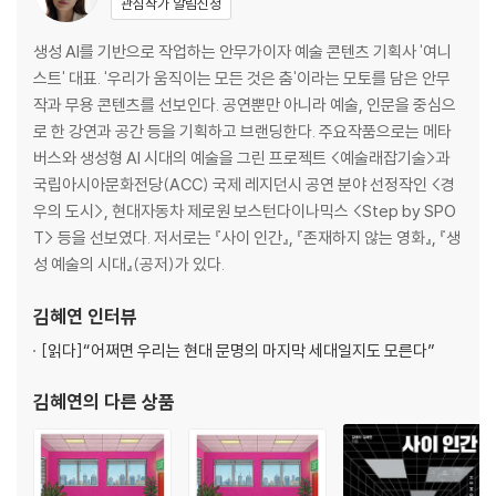
관심작가 알림신청
생성 AI를 기반으로 작업하는 안무가이자 예술 콘텐츠 기획사 '여니
스트' 대표. '우리가 움직이는 모든 것은 춤'이라는 모토를 담은 안무
작과 무용 콘텐츠를 선보인다. 공연뿐만 아니라 예술, 인문을 중심으
로 한 강연과 공간 등을 기획하고 브랜딩한다. 주요작품으로는 메타
버스와 생성형 AI 시대의 예술을 그린 프로젝트 <예술래잡기술>과
국립아시아문화전당(ACC) 국제 레지던시 공연 분야 선정작인 <경
우의 도시>, 현대자동차 제로원 보스턴다이나믹스 <Step by SPO
T> 등을 선보였다. 저서로는 『사이 인간』, 『존재하지 않는 영화』, 『생
성 예술의 시대』(공저)가 있다.
김혜연
인터뷰
[읽다]
“어쩌면 우리는 현대 문명의 마지막 세대일지도 모른다”
김혜연
의 다른 상품