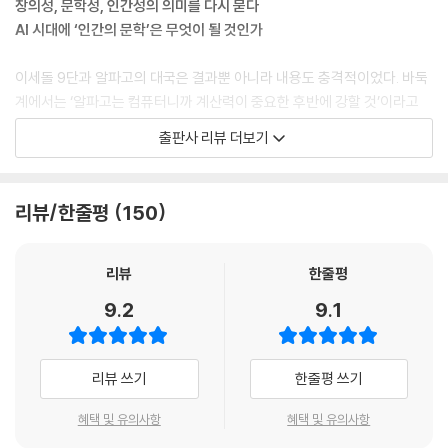
창의성, 문학성, 인간성의 의미를 다시 묻다
AI 시대에 ‘인간의 문학’은 무엇이 될 것인가
이세돌 9단과 알파고의 대국은 결과뿐 아니라 내용도 충격적이었다. 바둑
계에서는 ‘알파고는 컴퓨터니까 계산력이 중요한 후반에 강할 것’이라고
짐작했다. 하지만 알파고는 창의성의 영역으로 여겨지던 초반 포석에서 오
출판사 리뷰 더보기
히려 더 강한 면모를 보였다. 지금은 많은 프로기사가 알파고의 바둑이 창
의적이라고 평가한다. 그런데 창의성은 인간의 전유물 아닌가? 인공지능
에게 창의성이 있다면, 창의적인 문학작품도 매일 수천 편씩 쓸 수 있다는
리뷰/한줄평
150
말인가? 장강명은 문학은 바둑과 다르다고 전제하면서도 실제로 불가능
한 것은 매우 적다고 말한다. 그것이 알파고가 남긴 교훈이라는 것이다.
리뷰
한줄평
알파고 이후에도 ‘인공지능은 할 수 없는, 인간의 바둑을 두겠다’라고 말한
9.2
9.1
프로기사들이 있다. 막상 이들에게 인간의 바둑이 정확히 무엇인지 질문하
면 착각과 실수, 감정이 드러나는 표정과 제스처, 승부를 둘러싼 스토리 등
탁월함과는 무관한 요소들이 답변으로 돌아온다. 소설 쓰는 인공지능이 매
리뷰 쓰기
한줄평 쓰기
일 수백 편의 걸작을 쏟아낼 때, ‘인간의 문학’도 그와 비슷한 의미가 될지
모른다. 문장력은 부족해도 독특한 ‘인생 스토리’가 있는 작가가 더 주목받
혜택 및 유의사항
혜택 및 유의사항
을 것이다. 문장력은 인공지능이 보완할 수 있으니까. 장강명은 인공지능