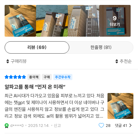
으로 인해 여러 업계에서 추구하던 가치가 변질되리라 전망한다.
9
어떤 업계에 인공지능이 보급되기 시작하면 이를 멈추기는 불가능에 가깝
더보기
다. 수혜를 입는 그룹이 생기기 때문이다. 실제로 프로기사 중에서도 인공
지능 도입을 반기는 이들이 있다. 이들은 바둑에 늦게 입문해서, 초반 감각
이 부족해서, 정상급 기사들과 정보 격차가 있어서 생기는 실력 차이를 좁
리뷰
69
한줄평
81
힐 수 있게 되었다. 반대로 누군가는 어느 날 자신의 장기를 잃어버렸다는
의미이기도 하다. 여기서 장강명은 논의를 다른 방향으로 확장한다. AI 기
구매리뷰
추천순
술을 보유한 빅테크 기업이 어떤 업계의 판도와 그 업계에 속한 이들의 삶
을 좌우해도 되는가? 그런 기술을 개발하는 것이 정말 옳은 일인가?
종이책
구매
주간우수작
“AI 시대에 예술가들은 자신이 작품을 만드는 과정으로 이야기를 잘 만드
알파고를 통해 “먼저 온 미래”
는 기술과 그 자신을 교묘하게 상품화하여 판매하는 방법을 배워야 할지도
최근 AI시대가 다가오고 있음을 피부로 느끼고 있다. 처음
모르겠다. 스포츠카를 사서 인증하거나, 다른 유명 인사를 저격하는 요령
에는 챗gpt 및 제미나이 사용하면서 더 이상 네이버나 구
도 함께.” _268쪽
글의 엔진을 사용하지 않고 정보를 손쉽게 얻고 있다. 그
리고 정보 검색 외에도 ai의 활용 범위가 넓어지고 있다.
“나는 가치가 기술을 이끌기를 바란다.
고민이 있을 때나 용기를 얻고 싶을 때에도 챗gpt나 제미
d****0
2025.12.14.
신고
28
댓글
41
나이에게 조언을 구한다. 그러면서 문득 활용을 넘어서서
가치 있는 기술은 그런 맥락에서만 나온다.
의존하고 있는 나를 보며 무서워졌다. 또
지금 우리는 정반대의 현상을 겪고 있다.”