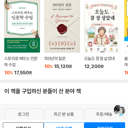
스토리로 배우는 인문
100년의 질문
오늘도 참 잘 살았네
쓸
학 수업
까
10
15,120
12,200
%
원
원
10
17,550
1
%
원
이 책을 구입하신 분들이 산 분야 책
로그인
최근 본 상품
주문/배송
고객센터 1544-3800
티켓 1544-6399
중고샵 1566-4295