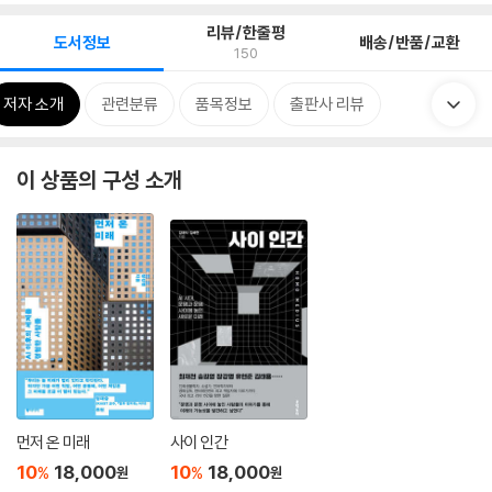
리뷰/한줄평
도서정보
배송/반품/교환
150
저자 소개
관련분류
품목정보
출판사 리뷰
이 상품의 구성 소개
먼저 온 미래
사이 인간
10
18,000
10
18,000
%
%
원
원