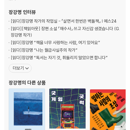
| COLUMN | 우리는 정말 시뮬레이션 속에 살고 있을까
장강명
인터뷰
2부 위험한 생각들 - 여전히 인간은 진짜일까
[읽다]
장강명 작가의 작업실 - 『살면서 한번은 벽돌책』 | 예스24
[읽다]
[책읽아웃] 장편 소설 『재수사』 쓰고 자신감 생겼습니다 (G.
무엇을 만들 것인가 vs 어떻게 공감할 것인가 : sm 엔터테인먼트 CAO 이
장강명 작가)
성수
[읽다]
장강명 “책을 너무 사랑하는 사람, 여기 있어요”
참과 거짓이 사라지는 세상이 오고 있다 : 다큐멘터리 PD 한상호
[읽다]
장강명 “나는 월급사실주의 작가”
AI, 도구를 넘어 철학이 되다 : 예술감독 이대형
[읽다]
장강명 “독서는 자기 것, 휘둘리지 말았으면 합니다”
연극은 여전히 인간을 연출하는가 : 연출가 이대웅
AI는 결코 모방할 수 없는 것 : 인도학자 강성용
더보기
| COLUMN | 인간이 여전히 인간다울 수 있도록
장강명
의 다른 상품
3부 도발적 상상들 - 인간을 재정의하는 다섯 가지 방법
스스로를 발명하는 지적 부지런함 : 철학자 최진석
새로운 문제를 정의하고 해결하는 능력 : AI 반도체 스타트업 CEO 박성현
신체를 경유한 창의성의 힘 : 문학평론가 이광호
순간이 아닌 감정을 기록하는 일 : 사진가 김용호
호모프롬프투스의 출현, 질문과 명령의 기술 : 언어학자 신지영