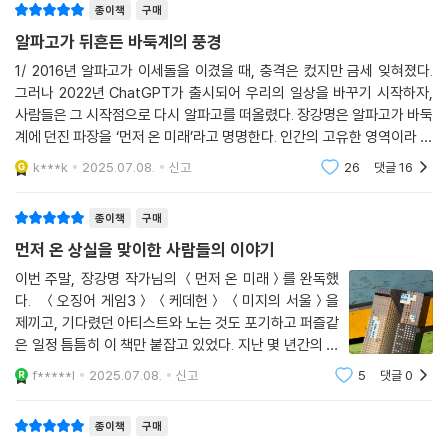
종이책
구매
알파고가 뒤흔든 바둑계의 풍경
인공지능은 그저 도구일 뿐이라는 거짓말
과학기술에 대한 가치의 통제가 가능하려면…
1/ 2016년 알파고가 이세돌을 이겼을 때, 충격은 컸지만 금세 잊혀졌다.
그러나 2022년 ChatGPT가 출시되어 우리의 일상을 바꾸기 시작하자,
사람들은 그 시작점으로 다시 알파고를 떠올렸다. 장강명은 알파고가 바둑
일부 전문가는 ‘인공지능은 그저 도구일 뿐, 사용 여부는 각자 선택하면 된
계에 던진 파장을 ‘먼저 온 미래’라고 명명한다. 인간의 고유한 영역이라 여
다’라고 주장한다. 장강명은 그들의 순진한 전망은 틀렸다고 단언한다. 어
겨졌던 바둑에서 AI가 승리를 거두자, 수많은 바둑 프로 기사들의 권위와
떤 기술은 사람들의 인식과 행동에까지 영향을 미친다는 것이다. 현대인에
k***k
2025.07.08.
신고
26
댓글
16
자존이 무너지는
게 스마트폰 사용은 더 이상 개인이 선택할 수 있는 문제가 아니다. 택시 기
사가 내비게이션의 추천 경로를 따르는 것도, 대중음악 뮤지션이 스트리밍
종이책
구매
서비스에 음원을 유통하는 것도 마찬가지다. 소셜미디어는 우리가 무언가
먼저 온 상실을 맞이한 사람들의 이야기
를 경험하고, 그 가치를 평가하는 기준을 바꿔놓았다. 인공지능은 그 이상
이번 주말, 장강명 작가님의 ＜먼저 온 미래＞를 완독했
의 무언가가, 우리가 살아가는 환경 그 자체가 될지 모른다.
다. ＜오징어 게임3＞ ＜케데헌＞ ＜미지의 서울＞을
제끼고, 기다렸던 아티스트와 노는 것도 포기하고 퍼즐같
한편 ‘AI 시대에도 새로운 일자리가 계속 생길 것’이라는 낙관론에서 말하
은 일정 틈틈히 이 책만 붙잡고 있었다. 지난 몇 년간의 내
는 일자리는 사회적 가치와 자부심의 원천일까, 아니면 급여를 받는 이유
삶의 패턴을 생각하면 있을 수 없는 일인데ㅎㅎ 그 일이
f*****l
2025.07.08.
신고
5
댓글
0
에 불과할까? 책은 그 질문을 집요하게 파고든다. 알파고 이후에도 프로기
일어났다. 이 책 에는 지금 내가 신기술에 대해 느끼는 모
사들의 일자리는 사라지지 않았다. 그러나 이들의 권위와 자부심은 추락했
든 감정이 다 담겨있었다. 흥분과 기대, FOM
종이책
구매
다. 실력이 급상승한 프로기사는 ‘AI 치팅’을 의심받는다. 바둑 팬들이 해설