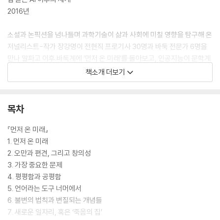
2016년
소설과 논픽션을 넘나들며 과학기술이 삶과 사회에 미칠 영향을 탐구해 온
저널리스트-작가 장강명이 전현직 프로기사 30명과 바둑 전문가 6명을
만나 알파고 이후 바둑계에 ‘먼저 온 미래’를 돌아보고, 인공지능이 문학계
를 비롯한 여러 업계에 가져올 변화를 전망한 르포르타주다.
책소개 더보기
[도서] 사이 인간 : AI 시대, 문명과 문명 사이에 놓인 새로운 미래
“문명과 문명 사이에 놓인 사람들의 이야기를 통해
목차
미래의 가능성을 발견하고 싶었다”
『먼저 온 미래』
호모사피엔스가 이룩한 현대 문명과
1. 먼저 온 미래
AI가 바꿔나가고 있는 문명 사이에 선 사람들, ‘사이 인간’
2. 오만과 편견, 그리고 창의성
3. 가장 중요한 문제
변화하는 시대, 신新인류에 대한 불편한 질문과
4. 평평함과 공평함
국내 최고 리더 15인이 진단하는 도발적 상상을
5. 언어라는 도구 너머에서
단 한 권의 책으로 묶다!
6. 불변의 법칙과 변질되는 개념들
7. 새로운 일자리, 혹은 ‘죽음의 집’