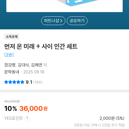
파트너샵
공유하기
소득공제
먼저 온 미래 + 사이 인간 세트
2권
장강명
김대식
김혜연
저
문학동네
2025.08.18.
9.1
150
40,000
원
10
36,000
YES포인트
2,000원 (5%)
5만원 이상 구매 시 2천원 추가 적립