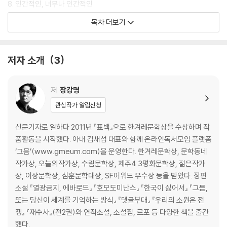
★★★ 최재천 송길영 장강명 유현준 김태용… AI가 바꿀 세상을 각 분야
8. 인간적인, 너무나 인간적인
전문가의 목소리로 듣다
9. 가치가 이끄는 기술
목차 더보기
★★★ 뇌과학자 ‘김대식’과 안무가 ‘김혜연’이 던지는 우리와 다음 세대를
10. 인공지능이 아직 하지 못하는 일
위한 새로운 질문들
★★★ 일의 미래, 업계의 미래, 인간의 미래에 대한 현실적 방향을 제시하
작가의 말
저자 소개
3
는 인문 교양서
주
인간은 호모사피엔스가 이룩한 문명에서 점점 더 새로운 미래로 나아가고
『사이 인간』
저
장강명
있다. 경험을 통해 지혜를 얻었던 호모사피엔스는 이제 입력값에 의존하는
프롤로그
관심작가 알림신청
신新인류 호모프롬프투스의 삶을 향해 가고 있는 것이다.
호모사피엔스와 마키나데우스, 그 사이에 선 이들에게 : 김대식(뇌과학자·
카이스트 교수) ?
신문기자로 일하다 2011년 『표백』으로 한겨레문학상을 수상하며 작
품활동을 시작했다. 아내 김새섬 대표와 함께 온라인독서모임 플랫폼
1부 불편한 질문들 - 생존을 위한 화두
‘그믐’(www.gmeum.com)을 운영한다. 한겨레문학상, 문학동네
작가상, 오늘의작가상, 수림문학상, 제주4.3평화문학상, 젊은작가
공포를 넘어 공존으로 : 진화생물학자 최재천
상, 이상문학상, 심훈문학대상, SF어워드 우수상 등을 받았다. 장편
퍼텐셜이 아닌 어빌리티를 팔아라 : 마인드마이너·작가 송길영
소설 『열광금지, 에바로드』 『호모도미난스』 『한국이 싫어서』 『그믐,
나약함의 역설 : 소설가 장강명
또는 당신이 세계를 기억하는 방식』 『댓글부대』 『우리의 소원은 전
관계의 설계 : 건축가 유현준
쟁』 『재수사』(전2권)와 연작소설, 소설집, 르포 등 다양한 책을 출간
아우라라는 시간의 축 : 영화감독 김태용
했다.