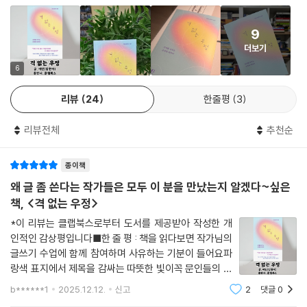
다. 이런 우정 있는 세상이라면 더 바랄 것 있을까. 이것은 그가 포착한 사
소한 말, 찰나의 눈빛, 미세한 움직임으로 빚어낸 가장 은밀하고 위대한 역
산소, 이제 비밀을 발설할 시간이 되었구나. 마침내 때가 온 것 같아 오래
가장 낮은 곳으로 귀 기울이는 중력에 관하여
9
사다.
간직한 이 비밀을 너에게 전하니, 이 말을 접한 네가 할 일은 언젠가 때가
“이런 우정 있는 세상이라면 더 바랄 것 있을까.” -양다솔(작가)
더보기
- 양다솔 (《쓰기로 마음먹은 당신에게》 저자)
오면 너 역시 누군가에게 이 말을 전해야 한다는 것이다. 우리는 한 번도 진
6
적이 없다. 사바나의 숲에서 두 발로 선 이후 지금까지 인류는 나를 살리고
어딘은 한때 시민단체 ‘나와우리’의 운영자였다. “80년대는 나의 중력이
이웃을 살리고 뭇 생명을 살리는 유전자가 승리하도록 진화했고 앞으로도
인상 쓰고 세상을 비관하고 있다가 이 책을 읽으니 눈이 점차 맑아진다. 책
었다”라는 문장은 그의 이십 대가 얼마나 치열했는지를 짐작하게 한다. 광
리뷰
24
한줄평
3
그럴 것이야. 고귀한 것들은 사라지지 않고 전승된다, 겨우 간신히 가까스
을 통해 저자의 손을 잡고 사방팔방 신나게도 쏘다녔다. 산과 바다, 몽골과
주의 민주 항쟁을 보고 한국에 찾아온 미얀마(버마) 친구들, 18년간 한국
로.
베트남, 과거와 미래, 그리고 기타 등등. 명랑하고 씩씩하게 탈선하는 사람
에 살았지만 한순간 강제 추방당한 네팔 노동자 미누, 전쟁으로 죽은 친구
리뷰전체
추천순
--- p.154 「고귀한 것들은 사라지지 않고 전승된다」 중에서
들, 경로를 이탈하여 재탐색하는 사람들을 만났다. 멸치 떼와 문어, 양 또
를 잊지 않고자 친구의 이름으로 시를 쓰는 베트남 시인 반 레. ‘나와우
한. 랄랄라, 푸슬푸슬, 우정이 꽃처럼 피어나 밭을 이루고 있다.
리’는 이들의 삶을 듣고 널리 전하기 위해 손목이 너덜거려도 일을 멈추지
종이책
영국이나 프랑스, 미국, 스위스처럼 조금 더 선진적인 나라로 가지 왜 한국
않는다. 베트남으로 날아가 녹음기를 켜고 질문하고 눈앞에 앉아있는 이
- 이다울 (이지안, 《천장의 무늬》 저자)
왜 글 좀 쓴다는 작가들은 모두 이 분을 만났는지 알겠다~싶은
으로 왔냐고 누군가 물었을 때 NLD 회원 중 한 명이 말했다.
인간의 아픔을 상상하다 눈물 흘린다. 전쟁과 같은 결코 간단하지 않은 사
책, <격 없는 우정>
“한국은 광주 있잖아요. 시민들 힘으로 민주주의 만든 나라잖아요.”
건도 어딘의 손을 거치면 ‘살아 숨 쉬는 서사’가 된다. 정치와 국가적 맥락
속으로 생각했다. ‘이런 젠장, 오래 갈 관계야.’
*이 리뷰는 클랩북스로부터 도서를 제공받아 작성한 개
을 넘어 개인의 서사에 몸을 기울이게 되는 ‘중력’이 그에게 늘 장착되어 있
--- p.187 「내 친구의 집은 어디인가」 중에서
인적인 감상평입니다■한 줄 평 : 책을 읽다보면 작가님의
기 때문이다.
글쓰기 수업에 함께 참여하며 사유하는 기분이 들어요파
랑색 표지에서 제목을 감싸는 따뜻한 빛이꼭 문인들의 격
반 레는 그의 본명이 아니다. 죽은 친구의 이름이다, 시인이 되고 싶었던.
인간과 나눈 우정의 이야기를 지나고 나면 마지막 챕터에 비인간을 향한
없는, 나이와 관계없는글로 통하는 우정의 모습 같았어요
반 레가 시인이 되었을 때 그는 자신의 이름 ‘레 지 투이’를 버리고 친구의
b******1
2025.12.12.
신고
2
댓글
0
존중과 경외의 이야기들이 펼쳐진다. 수심 20미터의 바닷속, 다큐멘터리,
책 날개에 적혀있는 본문 내용처럼글쓰기 교실을 통해 만
이름을 썼다. 그 친구가 이름 속에서 영원히 살기를, 자신이 시를 쓰는 것은