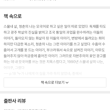
책 속으로
스물네 살, 청춘의 나는 모국어로 하고 싶은 일이 따로 있었다. 독재를 타도
하고 광주 학살의 진실을 밝히고 조국 통일의 과업을 완수하려는 이들의
이야기, 돌아오지 않는 화살이 된 이들의 이야기, 변방에서 들려오는 희미
하지만 다급한 북소리, 청춘의 나는 그런 이야기를 쓰고 싶었다. 수줍어 수
줍어서 고개를 못 드는 이야기, 부끄러워서 속으로 삼켜진 이야기, 아무도
들어주지 않아 허공중에 흩어진 이야기. 그러므로 자본주의의 꽃인 광고를
하는 데 내 모국어를 쓰는 것은 치욕스럽다고, 1990년 스물네 살의 나는,
어이쿠, 그랬다.
--- p.18 「누가 나에게 이 길을 가라 하지 않았네」 중에서
책 속으로 더보기
어린이들이 선생님에 대해 쓴 글을 들을 때면 마음이 서늘할 때가 있다. 선
생님의 한 마디, 선생님의 작은 행동 하나가 종종 어린이들의 삶에 커다란
파장과 울림을 만들어 냄을 깊이 새기어 그이들을 만날 일이다. 수업은 열
출판사 리뷰
정적으로, 고민은 집중해서 들어주시는 무엇보다 공평하고 너그러운 선생
님과 공부할 준비가, 어린이들은 언제나, 늘, 항상 되어 있다. 인류의 유산