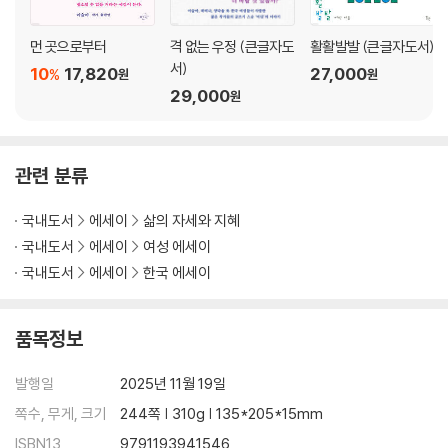
양의 죽음을 목격하기로 해요
대이야기의 시대
먼 곳으로부터
격 없는 우정 (큰글자도
활활발발 (큰글자도서)
서)
10
17,820
27,000
%
원
원
29,000
원
관련 분류
국내도서
에세이
삶의 자세와 지혜
국내도서
에세이
여성 에세이
국내도서
에세이
한국 에세이
품목정보
발행일
2025년 11월 19일
쪽수, 무게, 크기
244쪽 | 310g | 135*205*15mm
ISBN13
9791193941546