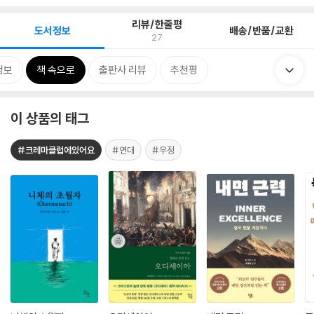
리뷰/한줄평
도서정보
배송/반품/교환
27
정보
책 속으로
출판사 리뷰
추천평
이 상품의 태그
#크레마클럽에있어요
#연대
#우정