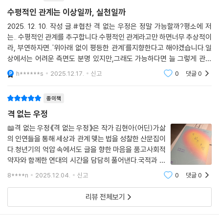
며.” -237p 중에서
수평적인 관계는 이상일까, 실천일까
2025. 12. 10. 작성 글.#협찬 격 없는 우정은 정말 가능할까?평소에 저
웃기는 어린이 청소년, 다양성을 이해하고 연대하는 다정한 남성, 고통을
는.. 수평적인 관계를 추구합니다.수평적인 관계라고만 하면너무 추상적이
드러내고 사회 문제에 앞장서는 씩씩한 여성, 전쟁과 추방 등 비극적 삶을
라, 부연하자면..'위아래 없이 평등한 관계'를지향한다고 해야겠습니다.일
지나면서도 명랑하게 이야기를 건네주었던 타국의 친구들, 인간 아닌 이종
상에서는 어려운 측면도 분명 있지만,그래도 가능하다면 늘 그렇게 관계
의 존재까지. 이토록 경계도 기준도 없는 기이하고도 황홀한 우정을 40년
를 맺으려 합니다. (사람 위에 사람 없고,사람 아래 사람 없다는 생각으로
h******s
2025.12.17.
신고
0
댓글
0
간 이어 온 연대의 기록이 이 책에 가득하다. 연결감을 잃어버린 현대인들
요. 다만 다른 게 있
에게 ‘그럼에도 우리는 연결될 수 있다’는 눈부신 믿음을 약속하며.
종이책
격 없는 우정
📖격 없는 우정《격 없는 우정》은 작가 김현아(어딘)가삶
의 인연들을 통해 세상과 관계 맺는 법을 성찰한 산문집이
다.청년기의 억압 속에서도 글을 향한 마음을 품고사회적
약자와 함께한 연대의 시간을 담담히 풀어낸다.국적과 경
계를 넘는 다양한 사람들, 아이들, 동물들과의 교감은삶
8****n
2025.12.04.
신고
0
댓글
0
을 부드럽게 바라보게 한다.광주의 기억, 이주노동자들의
삶, 전쟁의 상흔 등이한 인간의 따뜻한
리뷰 전체보기