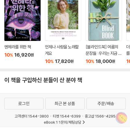
멘헤라를 위한 책
언제나 사랑을 노래할
[블라인드북] 여름의
더
게요
문장들 : 우리는 지금 보
를
10
16,920
%
원
내고 있는 이 시간에 ‘여
지
10
17,820
10
18,000
1
%
%
원
원
름방학’이라는 이름을
붙여줬다. 즐거운 고민
을 하고, 마음 가는 일을
이 책을 구입하신 분들이 산 분야 책
시도하고, 헷갈릴 땐 잠
시 쉬어가는 시간의 연
속.
로그인
최근 본 상품
주문/배송
고객센터 1544-3800
티켓 1544-6399
중고샵 1566-4295
eBook 1:1문의/채팅상담