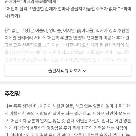
친애하는 ‘미래의 동료들’에게!
이 전승되는 현장이다.
“어딘이 살리고 연결한 존재가 얼마나 많을지 가늠할 수조차 없다.” -하미
--- p.38 「나도 막 살고 싶다 _어린이글방」 중에서
나(작가)
글방에서 나는 세상의 모든 엄마를 만난다. 일곱 밤만 자면 돌아온다고 할
《격 없는 우정》은 이슬아, 양다솔, 이지안(前이다울) 작가가 강력 추천한
머니 집에 맡겨두고는 서른 중반이 넘은 지금까지도 오지 않는 엄마, 알코
이메일 딜리버리 서비스 ‘어딘의 우연한 연결’의 연재분과 미공개 추가 원
올중독자 엄마, 사자의 갈기 같은 머리를 한 엄마, 나를 낳고 산후조리를 제
고를 모은 산문집으로 그의 이십 대 시절부터 오십 대가 된 현재까지의 삶
대로 못 해 일찍 죽은 엄마, 가부장제에 복무하는 엄마, 가부장제에 저항하
을 생생하게 담은 책이다. 시인이 되고 싶었으나 시를 쓰는 것이 부끄러운
는 엄마, 그 모든 엄마들은 딸의 글에서 생생한 표정을 얻는다.
일이기도 했던 군부독재 시절을 지나 시민단체를 만들고, 사회적 약자들
--- p.56 「유전자 혁명, 은밀하고 위대하게 _직장인여성글방」 중에서
곁에서 밤낮으로 운동을 펼치면서도 글을 쓰고 싶은 사람들이 모인 글방을
출판사 리뷰 더보기
열며 ‘쓰는 자’의 정체성을 지속한다. 그의 종횡무진하고 생동감 넘치는 삶
“결, 상황을 설명해 줄 수 있겠어?”
에는 매 시절마다 서로를 알뜰살뜰히 보살핀 수많은 인연이 있었다.
“저희가 청소년이다, 청소년이다 소리를 질렀는데도 마구잡이로 잡아갔
추천평
어요. 개같은 경찰들이.”
선생님이지만 초등학생 소년에게도 이삼십 대 청년에게도 저자는 ‘어딘’이
“오케이, 지금 현장에 누구누구 있어요?”
라는 별칭으로 불린다. 어린이글방에서 《톰 소여의 모험》을 읽은 열 살 신
나는 종종 생각한다. 어딘이 해왔던 일들, 하고 있는 일들이 얼마나 위대한
“다 있어요. 저희 다요.”
밧드가 ‘나도 톰처럼 막 살아 보고 싶다. 보물을 찾아 모험을 떠나고 싶
지 이렇게 한 줌의 사람들만 알아도 되는 걸까 하고. 세상은 당연히 잘 모르
“결, 내 말 잘 들어요. 오늘은 일단 집에 들어갑시다. 지금 다들 약간 흥분한
다’고 발표하는 것을 공감하며 놀라워하지만, 한편으로는 선생님으로서
고, 어딘조차 충분히 알지는 않는 것 같다. 어딘은 자신이 만나는 어린 영혼
상태라 오늘은 집에…”
‘모험’으로 발견된 아메리카 대륙이 백인들에게나 ‘발견’일 뿐 원주민의 입
에게 최대한의 용맹함과 명랑함을 주기 위해 최고의 기력을 쓰는 사람이
말이 채 끝나기도 전에 결이 대답했다.
장에서는 ‘침입’일 수 있음을 가르쳐 주기도 한다. 학교 선생님이 여자아이
다. 어딘이 살리고 연결한 존재가 얼마나 많을지 가늠할 수조차 없다. 나는