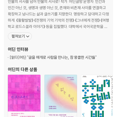
인물의 서사를 넘어 만물의 서사로! 작가. 어딘글방 운영자. 인간과
아니오 그렇게는 못하겠습니다
인간 아닌 것, 생명과 생명 아닌 것, 존재와 비존재 사이를 연결하고
이 씩씩하고 날래고 사나운 청년 동지들
확장하고 넘나드는 삶과 글쓰기를 지향한다. 명랑하고 담대하고 다정
뒤늦은 연서
하게. 《활활발발》 《전쟁의 기억 기억의 전쟁》 《그녀에게 전쟁》 《여행
유랑식당
학교 로드스꼴라 이야기》 등을 집필했다. 대학에서 국어국문학을 전
고귀한 것들은 사라지지 않고 전승된다
공했고 1993년 전태일문학상을 받았다. 생계를 위해 학원에 취직했
펼쳐보기
미싱 공장 문학반의 여자들
다가 일주일이 꽉 찰 만큼 인기 있는 글쓰기 선생님이 된 이후 어린이
글쓰기 교실, 입시 논술, 고정희청소년문학상, 청계피복노동조합의
어딘
인터뷰
4장 … 멋진 이국의 친구들과 교유하기
문화학교 강사 등 글쓰기와 관련한 일
[읽다]
어딘 "글을 매개로 사람을 만나는, 참 뭉클한 시간들"
나와우리
내 친구의 집은 어디인가
어딘
의 다른 상품
추방된 사람 미누
굿 바이 반 레
5장 … 지구의 친구들
생명의 얼굴
문어공주 이야기