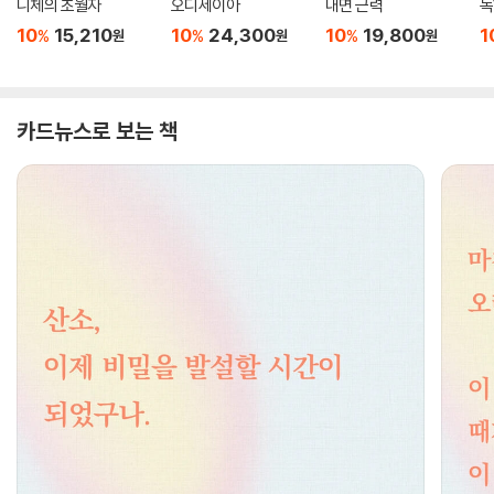
니체의 초월자
오디세이아
내면 근력
독
10
15,210
10
24,300
10
19,800
1
%
%
%
원
원
원
카드뉴스로 보는 책