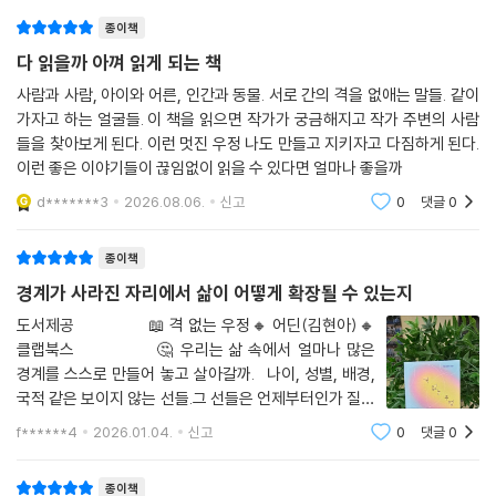
몽골의 작은 마을에서 이종의 생명들과 만나는 순간들을 공유하며 종을 뛰
난 수많은 우정들,나이와 국경을 뛰어넘은 우
그 친구의 바람을 실현하기 위해서일 뿐이라고, 반 레가 되기로 한 반 레는
종이책
어넘는 우정이란 어떻게 가능하고 기능하는 것인지를 느끼게 한다. 멸치에
생각한 것이다.
게도 표정이 있고 문어와도 악수할 수 있고 양에게도 심장이 뛰고 있음을,
다 읽을까 아껴 읽게 되는 책
--- p.208 「굿 바이 반 레」 중에서
인간 아닌 생명의 얼굴을 들여다보았다면 그것을 알기 전으로 돌아갈 수는
사람과 사람, 아이와 어른, 인간과 동물. 서로 간의 격을 없애는 말들. 같이
없음을, 이들도 한때 우리처럼 아프고 절망하고 사랑하고 환호하며 한 생
가자고 하는 얼굴들. 이 책을 읽으면 작가가 궁금해지고 작가 주변의 사람
그들이 주인이고 나는 객이었다. 그 느낌은 분명하고도 선연했다. 그들의
을 살아낸 존재임을 의연하고 담대한 언어로 이야기한다.
들을 찾아보게 된다. 이런 멋진 우정 나도 만들고 지키자고 다짐하게 된다.
세계에 잠시 떠돌 뿐, 결코 장악하거나 소유하지 못하는 세상이 있다는 것
이런 좋은 이야기들이 끊임없이 읽을 수 있다면 얼마나 좋을까
만으로 마음이 충만해졌다. (…) ‘인간이 주인이 아닌 곳에서 인간은 아름
“그들은 주인이고 나는 객이었다. 그 느낌은 분명하고도 선연했다. (...) ‘인
d*******3
2026.08.06.
신고
0
댓글
0
다웠다.’ 바다 밑 24미터까지 내려간 날 잠수일지에 적었다.
간이 주인이 아닌 곳에서 인간은 아름다웠다.’ 바다 밑 24미터까지 내려간
--- p.223 「생명의 얼굴」 중에서
날 잠수 일지에 적었다.” -223p 중에서
종이책
경계가 사라진 자리에서 삶이 어떻게 확장될 수 있는지
“어떤 생명체를 세심하고 오래 들여다본 사람들은 모두 그들이 얼마나 뛰
어나고 훌륭한 능력을 지녔는지를 알리려고 애쓴다. 인간이 아닌 것들과도
도서제공⠀⠀⠀⠀⠀⠀📖 격 없는 우정🔸 어딘(김현아)🔸
클랩북스 ⠀⠀⠀⠀⠀⠀🤔 우리는 삶 속에서 얼마나 많은
‘깊은’ 교감이 가능하다는 것을 전하려고 노력한다.” -229p 중에서
경계를 스스로 만들어 놓고 살아갈까.⠀나이, 성별, 배경,
국적 같은 보이지 않는 선들.그 선들은 언제부터인가 질문
“몽골의 초원에서 사람과 동물은 삶이 다할 때까지 서로 의존하고 돌보고
의 대상이 아니라,너무도 당연한 전제가 되어버렸다.어딘
존중하며 살아왔다. 영감과 위로를 주고받으며 무심한 사랑으로 서로를 지
f******4
2026.01.04.
신고
0
댓글
0
의 『격 없는 우정』은그 당연함을 흔드는 책이다.⠀⠀⠀⠀저
켰다. 생명 연대의 감수성을 회복하는 건 어렵지 않을 것이다. 그렇게 살았
자 '어딘'은 사람을 이야기한
던 시절이 그렇게 살지 않았던 시절보다 훨씬 길었다. 서로의 이름을 부르
종이책