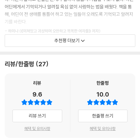
“그럴 수 없습니다.”
와 남자아이를 차별하는 것이 억울한 소년들의 정서에 공감하며 그들이 썩
어딘에게서 기억되거나 알려질 욕심 없이 사랑하는 법을 배웠다. 책을 통
그러니까 그 말투는, 내가 한 번도 들어본 적이 없는 것이었다. 떠별들이 거
어색하지 않을 롤 모델과 해결책을 함께 모색하고, 한 시절을 함께한 동료
해, 어딘이 전 생애를 통틀어 하고 있는 일들이 오래도록 기억되고 알려지
부 의사를 밝힐 때 쓰는 말은 주로 싫어요 혹은 안 돼요, 같은 것들이었다.
에게 “살아가다 너를 의심하게 되는 날, 네가 얼마나 담대하고 명민한 사람
기를 바란다.
그럴 수 없습니다, 라니. 이토록 분명하고 결연한 어투를 청소년에게 들어
인지를 증언해 줄게”라는 편지를 쓴다. 어딘의 이야기의 공통점은, 나아가
본 건 처음이었다.
- 하미나 (《미쳐있고 괴상하며 오만하고 똑똑한 여자들》 저자)
야 할 방향을 제시해 주는 ‘스승’이면서 동시에 다정한 ‘동료’이기도 하다는
--- p.121 「아니오 그렇게는 못하겠습니다」 중에서
추천평 더보기
데 있다. 그래서 그의 얼굴은 그 어떤 존칭보다 ’어딘‘이라 불릴 때 가장 생
나를 무엇이라 설명할 수 없어 쩔쩔매던 탈학교청소년 시절에 어딘을 만났
기 있어진다.
내가 할 수 있는 일이란 겨우 이런 것인데, 고운, 혹여 살아가다 상심이 되
다. 일주일에 한 번, 한 편의 글을 써서 돌아가며 합평을 했다. 배움이라는
거나 너를 의심하게 되는 날엔 꼭 나를 찾아오길. 네가 얼마나 담대하고 이
것이 기쁘고 떨리고 벅찬 경험이 될 수 있다는 걸 깨달았다. 글쓰기라는 기
리뷰/한줄평
27
이십 대에 들어간 광고 회사를 뛰쳐나와 어린이들과 글을 쓰기 시작했기
쁘고 명민한 사람인지를 증언해 줄게. 그 이야기라면 아마 하루 하고도 반
술을 배웠다고 생각했지만 어딘과 함께 커뮤니티를 만들고 지속하는 연습
때문에, 혹은 ‘박종철 이한열 이내창 박승희 김귀정’ 같은 시대의 어둠을 짊
나절 정도는 할 수 있을 거야.
을 했던 거라고, 이 책을 읽으며 깨우쳤다. 어딘이 만들어 낸, 격이 없고 문
어진 젊은이들을 잊지 못했기 때문에, 혹은 세상 모든 존재와 우정을 나누
리뷰
한줄평
--- p.135 「뒤늦은 연서」 중에서
턱이 없고 그리하여 경계를 자유로이 넘나드는 연결들 속에서 자란 이들을
었기 때문에 어딘은 ‘함께’ 하는 삶을 택한다. 나와 당신의 영역을 구분하기
바라본다. 그는 내가 스승이라 부를 수 있는, 유일한 나의 선생이다.
9.6
10.0
보다 ‘나와 우리’의 세계를 넓혀 가는 일에 절로 몸이 기울고 새로운 시대를
동지는 우연히 되는 건 아닌 거 같아. 도모하고 공조하고 연대하며 모험과
맞이하는 데 두려움은커녕 설렘이 가득하다. 이런 사람의 세계에는 나이도
- 이길보라 (영화감독, 《반짝이는 박수 소리》 저자)
분투의 시간을 같이 보낼 때, 끝없는 노동과 남모를 수모를 함께 견디어 낼
성별도 국적도 중요치 않다. 그러므로 다채로운 동지들이 와글와글하다.
때, 서로의 시련과 상처를 오오래 목격하고 증언할 수 있을 때, 동지, 비참
리뷰 쓰기
한줄평 쓰기
결국 《격 없는 우정》은 혐오와 차별의 시대에서 경계를 허무는 관계의 여
처음으로 내 스승의 뒷모습을 본다. 그는 내가 가장 낮은 곳에 있을 때 누구
과 위대를 동시에 지닌, 고결과 어리석음을 한몸에 간직한, 세상에서 가장
러 모습을 펼쳐 보이며, 당신에게 새 시대를 함께 만들어 갈 것을 제안하는
보다 귀를 기울여주던 이다. 내가 세상에 관해 묻고 싶을 때 가장 먼저 떠올
나약하고 동시에 가장 절박해서 강인한 나의 벗이 거기에 있지.
혜택 및 유의사항
혜택 및 유의사항
맹랑한 서신이다. 이 글을 읽는 청년들이 다가올 시대의 미래임을 작가는
리는 이다. 이야기가 모이고 재잘거림이 끝없는 살아 움직이는 도서관이
--- p.152 「고귀한 것들은 사라지지 않고 전승된다」 중에서
너무도 명확히 알고 있기 때문이다.