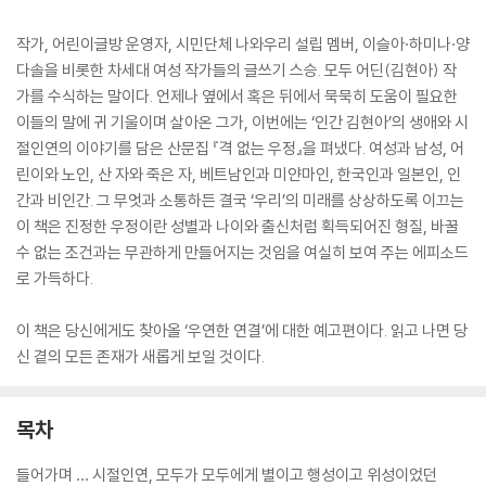
작가, 어린이글방 운영자, 시민단체 나와우리 설립 멤버, 이슬아·하미나·양
다솔을 비롯한 차세대 여성 작가들의 글쓰기 스승. 모두 어딘(김현아) 작
가를 수식하는 말이다. 언제나 옆에서 혹은 뒤에서 묵묵히 도움이 필요한
이들의 말에 귀 기울이며 살아온 그가, 이번에는 ‘인간 김현아’의 생애와 시
절인연의 이야기를 담은 산문집 『격 없는 우정』을 펴냈다. 여성과 남성, 어
린이와 노인, 산 자와 죽은 자, 베트남인과 미얀마인, 한국인과 일본인, 인
간과 비인간. 그 무엇과 소통하든 결국 ‘우리’의 미래를 상상하도록 이끄는
이 책은 진정한 우정이란 성별과 나이와 출신처럼 획득되어진 형질, 바꿀
수 없는 조건과는 무관하게 만들어지는 것임을 여실히 보여 주는 에피소드
로 가득하다.
이 책은 당신에게도 찾아올 ‘우연한 연결’에 대한 예고편이다. 읽고 나면 당
신 곁의 모든 존재가 새롭게 보일 것이다.
목차
들어가며 … 시절인연, 모두가 모두에게 별이고 행성이고 위성이었던