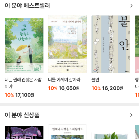
이 분야 베스트셀러
너는 원래 괜찮은 사람
너를 아끼며 살아라
불안
행
이야
나
10
16,650
10
16,200
%
%
원
원
10
17,100
1
%
원
이 분야 신상품