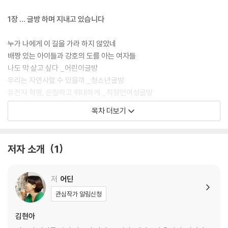
1장 … 글방 하며 지내고 있습니다
누가 나에게 이 길을 가라 하지 않았네
배짱 있는 아이들과 강호의 도를 아는 여자들
나도 막 살고 싶다 _어린이글방
우리는 자연사할 수 있을까 _청소년글방
유전자 혁명, 은밀하고 위대하게 _직장인여성글방
목차 더보기
2장 … 멋진 남자와 손잡기
소년이 자라 청년이 된다
저자 소개
1
자발적 멸종주의자
잘 사는 청년 제제
파 군에게
저
어딘
멋진 남자와 손잡기
관심작가 알림신청
3장 … 멋진 여자와 일하기
김현아