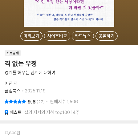
미리보기
사이즈비교
카드뉴스
공유하기
소득공제
격 없는 우정
경계를 허무는 관계에 대하여
어딘
저
클랩북스
2025.11.19.
9.6
판매지수
1,506
27
베스트
삶의 자세와 지혜 top100 14주
17,800
원