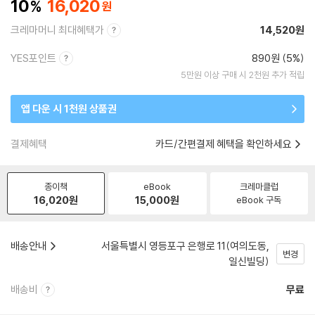
10
16,020
크레마머니 최대혜택가
14,520원
YES포인트
890원 (5%)
5만원 이상 구매 시 2천원 추가 적립
앱 다운 시 1천원 상품권
결제혜택
카드/간편결제 혜택을 확인하세요
종이책
eBook
크레마클럽
16,020
원
15,000
원
eBook 구독
배송안내
서울특별시 영등포구 은행로 11(여의도동,
변경
일신빌딩)
배송비
무료