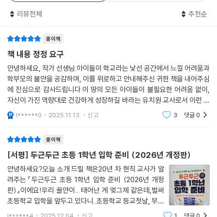
리뷰
12
한줄평
0
력을 갖출 수 있도록 적기에 쉽고 빠르게 한글을 떼는 법, 스트레스 없는 받
받아쓰기 공부법 | 메타인지 받아쓰기 학습법 | 받아쓰기 보상
다고 해서 더하기(+)와 빼기(-) 같은 연산 기호를 사용하여 본격적인 연
아쓰기 활용법, 독서 습관 기르는 법, 독서록과 일기 쓰기로 글쓰기를 시작
TIP. 공부 습관과 공부방 환경 만들기
산 학습을 시작하는 것은 잠시 멈추세요. 숫자도, 연산 기호도 이 시기의 아
리뷰전체
추천순
하는 요령들을 1학년의 수준에 맞게 친절히 알려준다. 또한 수 개념을 쉽게
이들에게는 추상적인 개념입니다. “젤리 5개가 있는데 이 중 2개를 먹으면
익히는 놀이, 입학 전 풀어보면 좋은 연산 문제집, 시간 개념 익히는 방법들
7장. 공부 습관 만들기 ③ 수학
이제 젤리 몇 개가 남게 될까?”와 같은 질문을 통해 언어 자극은 물론이고
을 소개하여 아이가 수학의 기초를 1학년부터 탄탄히 다질 수 있도록 안내
종이책
수학이 실생활과 밀접하다는 것을 느낄 수 있게 해주세요. 5-2 = □ 과 같
한다.
책 내용 정정 요구
1. 수 세기와 수 개념 익히기
이 수식으로 된 문제를 푸는 것은 이후 문제입니다.
구체물로 개념 익히기 | 수학 교구로 개념 다지기 | 0의 개념 알기 | 서수와
안녕하세요, 작가 선생님.아이들이 학교라는 낯선 공간에서 느낄 어려움과
--- 「연산의 시작, 이렇게 하세요」 중에서
많은 예비 학부모들은 아이가 입학하기도 전에 거창한 공부방부터 마련해
학부모의 불안을 공감하며, 이를 위로하고 안내해주신 귀한 책을 내어주심
기수의 쓰임 구분하기
주곤 한다. 하지만 저자는 그보다 중요한 것이 심리적인 공부 환경이라고
에 진심으로 감사드립니다.이 땅의 모든 아이들이 불필요한 어려움 없이,
말한다. 아이가 학교 수업에 즐겁게 참여할 수 있도록 매일 조금씩 공부 습
자신이 가진 역량대로 건강하게 성장하길 바라는 유치원 교사로서 이런 책
2. 연산의 시작, 이렇게 하세요
관을 만들어주고 싶다면, 이 책을 펼쳐 현직 초등 선생님만의 수업 노하우
의 출판을 환영합니다. 다만 책의 “유치원은 보육기관, 초등학교는 교육기
1 큰 수, 1 작은 수, 5 큰 수, 5 작은 수 | 가르기와 모으기 | 10 만들기 놀이
l******0
2025.11.13.
신고
3
댓글
0
를 참고해보자. 초등 학교생활에 대한 걱정과 불안이 설렘으로 바뀔 것이
관입니다.”라
하기 | 입학 전 풀어볼 만한 연산 문제집 | 연산 학습에서 주의할 점 | 매일
다.
연산 공부하기
종이책
[서평] 두근두근 초등 1학년 입학 준비 (2026년 개정판)
학생다운 말하기 연습, 입학 준비물, 돌봄, 학부모 상담, 생활통지표…
3. 시계 보기와 시간 개념 익히기
너무 사소해서 묻기 어려운 질문부터
안녕하세요?오늘 소개 드릴 책은20년 차 현직 교사가 알
시계 보기가 어려운 이유 | 바늘의 움직임 관찰하기 | 시계 보기 필요성 인
입학 전 부모와 아이가 꼭 준비해야 할 것들까지
려주는『두근두근 초등 1학년 입학 준비 (2026년 개정
식하기 | 정각, 30분, 5분 개념 잡기 | 난이도를 높이지 마세요
판)』이에요!우리 꿀얀이... 태어난 게 엊그제 같은데,벌써
초등학교 입학을 앞두고 있다니..초등학교 등교첫날, 부모
예민한 아이, 친구 관계 괜찮을까? 학생답게 말하기, 어떻게 알려줘야 할