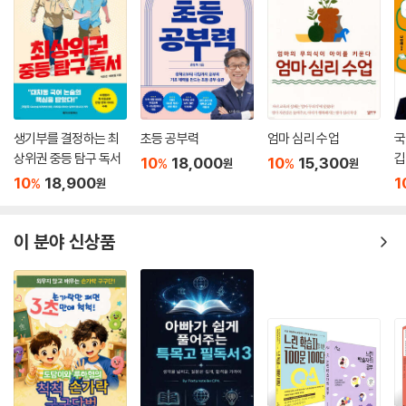
학급 대표 | 학부모회 | 녹색어머니회 | 학교운영위원회 | 학부모 사서 도우
미 | 급식 모니터링
부록. 받아쓰기 급수표
생기부를 결정하는 최
초등 공부력
엄마 심리 수업
국
상위권 중등 탐구 독서
깁
10
18,000
10
15,300
%
%
원
원
10
18,900
1
%
원
이 분야 신상품