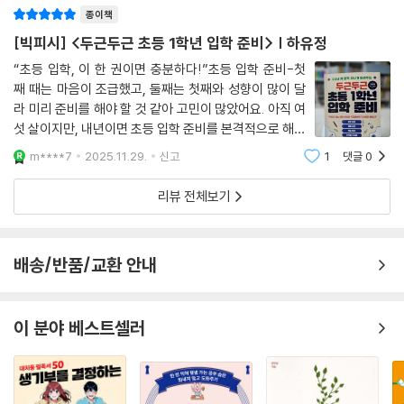
하여 기대하며 만나 보았습니다.초1 개정 교과 완벽 분석
1. 학교와 소통하는 법
하여 나온 개정판은2026 초록빛 특별부록 책도
물 같은 정보들이 가득하다. 공부, 관계, 습관 등 모든 면에서 아이의 6년
알림장과 학교알리미 앱 활용하기 | 가정통신문 살펴보기 | 결석 신청 방법
종이책
초등학교 생활을 성공적으로 이끌어주고 싶다면, 이 책 《두근두근 초등 1
TIP. 교외 체험학습 신청서·결과보고서 예시
[빅피시] <두근두근 초등 1학년 입학 준비> | 하유정
학년 입학 준비》를 항상 곁에 두고 필요할 때마다 펼쳐보자.
“초등 입학, 이 한 권이면 충분하다!”초등 입학 준비-첫
2. 초등학교의 1년살이
째 때는 마음이 조급했고, 둘째는 첫째와 성향이 많이 달
입학식 | 학부모 총회 | 과학의 달 행사 | 현장 체험학습 | 학생정서행동특
라 미리 준비를 해야 할 것 같아 고민이 많았어요. 아직 여
성검사 | 건강검진 | 소아비만 조심하기 | 여름방학 | 학예회 | 종업식과 겨
섯 살이지만, 내년이면 초등 입학 준비를 본격적으로 해야
울방학
하기 때문에 이번 책을 누구보다 기대하며 펼쳤습니다.읽
m****7
2025.11.29.
신고
1
댓글
0
으면 읽을수록 “아, 이래서 초등 입학 준비는 전문가의 조
3. 학부모 상담
언이 필요하구나”라는 생각이 절로
리뷰 전체보기
1학기 상담 | 2학기 상담 | 상담에서 절대 해서는 안 되는 말 | 학교생활에
불만이 있다면? | 담임선생님이 연세가 많으시다면? | 상담 기간에 시간을
내기 어렵다면? | 아이에게 긍정적인 피드백 전달하기
배송/반품/교환 안내
4. 교육 과정 평가
평가 방향의 변화 | 평가 방법 | 생활통지표로 평가 결과 확인하기
이 분야 베스트셀러
TIP. 수행평가 대비법
5. 학부모 참여 활동