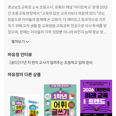
4. 입학 준비물 똑똑하게 챙기기
입학 전에 준비할 것들 | 입학 후에 준비할 것들
경상남도교육청 소속 초등교사, 유튜브 채널 ‘어디든학교’ 운영 20년
간 초등교육 현장에서 “교육의 답은 교과서보다 마음에 있다.”라는
2장. 1학년 학교생할 꼼꼼히 살펴보기
믿음으로 아이들과 함께해 온 교육자. 더 재미있고 효과적으로 가르
치기 위해 교직 생활 중 교육방법·교육공학 전공으로 석사 학위를 받
1. 교실 풍경 엿보기
았으며, 현재는 아이들의 지적 성장뿐 아니라 비인지 능력 향상 방안
등교 시간 | 아침 활동 | 수업 시간 | 쉬는 시간 | 급식 시간 | 급식 후 점심시
을 모색하며 교육심리 박사 과정을 밟고 있다. 현장의 생생한 언어로
펼쳐보기
간 | 하교 시간
부모와 교사를 연결하고, 아이의 발달과 감정을 바탕으로 실천 가능
TIP. 수업 중 과제와 숙제 해결하기
한 공부법과 훈육법을 제안한다. 이 책에서는 비교문화와 선행 강박
하유정
인터뷰
속에서도 흔들리지 않는 가정의 기준을 세우는 법을
2. 안전한 자립 준비하기
[읽다]
17년 차 현직 교사가 알려주는 초등학교 입학 준비
안전하게 등하교 연습하기 | 언제까지 등하교를 도와야 할까? | 교실까지
하유정
의 다른 상품
데려다줘도 될까? | 용돈 관리 습관 기르기 | 우리 아이 건강 살피기
TIP. 퇴사를 고민하는 워킹맘에게
3. 2022 개정 교육과정 살펴보기
서로 협력하는 소통 역량이 더욱 중요해져요 | 정보 및 디지털 교육이 강화
돼요 | 입학 초기 적응 활동을 해요 | 1~2학년 한글 책임 교육이 이루어져
요 | 신체 활동 시간이 64시간 더 늘어났어요 | 수업 태도나 협동력 등도