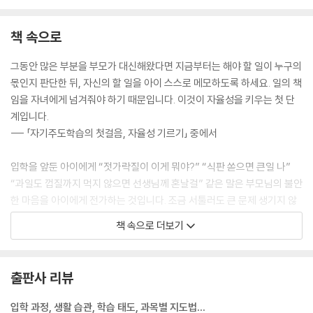
신기
책 속으로
4. 정리 정돈 습관 기르기
내 물건 소중히 여기기 | 내 물건에 이름 적기 | 정리 정돈 가르치는 법 | 등
그동안 많은 부분을 부모가 대신해왔다면 지금부터는 해야 할 일이 누구의
교 준비는 전날 미리 하기 | 준비물을 챙겨가지 않았다면?
몫인지 판단한 뒤, 자신의 할 일을 아이 스스로 메모하도록 하세요. 일의 책
임을 자녀에게 넘겨줘야 하기 때문입니다. 이것이 자율성을 키우는 첫 단
4장. 사랑받는 아이가 되는 태도 만들기
계입니다.
--- 「자기주도학습의 첫걸음, 자율성 기르기」 중에서
1. 친절한 말 습관
사회성의 기본, 인사 잘하기 | 존댓말 사용하기 | 거친 말 사용하지 않기
입학을 앞둔 아이에게 “젓가락질이 이게 뭐야?” “식판 쏟으면 큰일 나”
“과일도 껍질까지 먹지 않으면 선생님께 혼날걸” 같은 말은 부모님의 불안
2. 지혜로운 말 습관
한 마음을 아이에게 전가하는 것입니다. 조금 서툴러도 큰 문제 생기지 않
도움 요청하기 | 부드럽게 거절하기 | 학교생활 상황별 말하기 | 감정 읽기
아요. 기능적인 것보다 더 중요한 건 학교에 대한 긍정적인 감정입니다.
책 속으로 더보기
도 연습이 필요하다 | 친구 사귀는 것을 어려워한다면?
--- 「바른 식습관 기르기」 중에서
3. 씩씩한 말 습관
선택에 대한 옳고 그름의 판단을 아이에게 맡겨보세요. 더 나은 선택으로
출판사 리뷰
알맞은 목소리 크기로 말하기 | 집에서 발표 연습하기 | 장난이 폭력이 되
더 좋은 결과를 얻게 되는 경험은 여러 번의 시행착오를 거치면서 쌓이게
는 순간 | 친구를 괴롭히는 VIP 대처법 | 학교 폭력 지혜롭게 대처하기 | 아
됩니다. 옷을 선택하는 정도의 작은 일부터 아이가 스스로 결정하고 책임
입학 과정, 생활 습관, 학습 태도, 과목별 지도법…