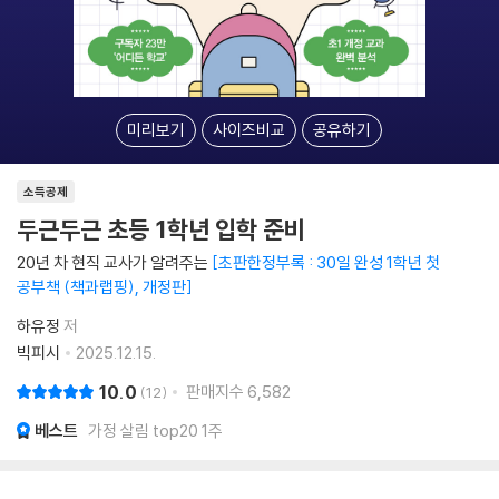
미리보기
사이즈비교
공유하기
소득공제
두근두근 초등 1학년 입학 준비
20년 차 현직 교사가 알려주는
초판한정부록 : 30일 완성 1학년 첫
공부책 (책과랩핑), 개정판
하유정
저
빅피시
2025.12.15.
10.0
판매지수
6,582
12
베스트
가정 살림 top20 1주