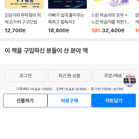
도담이와 루하형의 척
아빠가 쉽게 풀어주는
느린 학습자의 공부 +
엄
척 손가락 구구단법
특목고 필독서3
느린 학습자를 위한 10
게
0문 100답 세트
린
12,700
18,800
10
32,400
1
%
원
원
원
문
이 책을 구입하신 분들이 산 분야 책
로그인
최근 본 상품
주문/배송
고객센터 1544-3800
티켓 1544-6399
중고샵 1566-4295
선물하기
바로구매
카트담기
eBook 1:1문의/채팅상담
예스이십사(주) 사업자 정보
이용약관
개인정보처리방침
청소년보호정책
PC버전
회사소개
거래처관계자께
도서홍보
광고