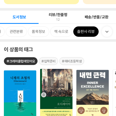
리뷰/한줄평
도서정보
배송/반품/교환
12
개
관련분류
품목정보
책 속으로
출판사 리뷰
이 상품의 태그
#크레마클럽에있어요
#입학준비
#예비초등학생