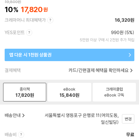
19,800
원
10
17,820
크레마머니 최대혜택가
16,320원
YES포인트
990원 (5%)
5만원 이상 구매 시 2천원 추가 적립
앱 다운 시 1천원 상품권
결제혜택
카드/간편결제 혜택을 확인하세요
종이책
eBook
크레마클럽
17,820
원
15,840
원
eBook 구독
배송안내
서울특별시 영등포구 은행로 11(여의도동,
변경
일신빌딩)
배송비
무료