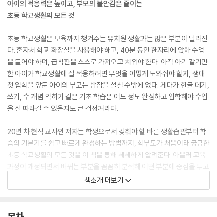
아이의 적응력은 높이고, 부모의 불안감은 줄이는
초등 학교생활의 모든 것
초등 학교생활은 보육까지 챙겨주는 유치원 생활과는 많은 부분이 달라진
다. 혼자서 학교 화장실을 사용해야 하고, 40분 동안 한자리에 앉아 수업
을 들어야 하며, 급식판을 스스로 가져오고 치워야 한다. 아직 아기 같기만
한 아이가 학교생활에 잘 적응하려면 무엇을 어떻게 도와줘야 할지, 생애
첫 입학을 앞둔 아이의 부모는 밤잠을 설칠 수밖에 없다. 게다가 한글 떼기,
쓰기, 수 개념 익히기 같은 기초 학습은 어느 정도 완성하고 입학해야 수업
을 잘 따라갈 수 있을지도 큰 걱정거리다.
20년 차 현직 교사인 저자는 학생으로서 갖춰야 할 바른 생활습관부터 학
습의 기본기를 쉽고 빠르게 완성하는 방법까지, 학부모가 처음이라 궁금한
초등 학교생활의 모든 것을 이 책을 통해 세세하게 알려준다. 아울러 교육
과정이 개정되면서 바뀌는 부분을 꼼꼼히 분석해 어떤 부분에 중점을 두고
자녀교육을 해야 할지 방향을 잡을 수 있게 했다. 4년간 초등 1학년 담임을
책소개 더보기
맡았고, 두 딸이 입학하면서 2년간 1학년 학부모를 경험한 저자의 최신 정
보는 입학을 앞둔 부모와 아이의 불안감은 줄이고 기대감은 높이는 든든한
길잡이가 되어준다.
목차