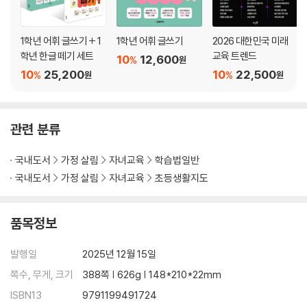
평가해요
TIP. 국정교과서와 검정교과서, 교과서 재활용
1학년 어휘 글쓰기 + 1
1학년 어휘 글쓰기
2026 대한민국 미래
4. 1학년 교과서 미리 보기
학년 한글 떼기 세트
교육 트렌드
10
12,600
%
원
《국어》《국어 활동》 | 《수학》《수학 익힘》 | 통합 교과 《학교》《우리나라》
10
25,200
10
22,500
%
%
원
원
《사람》《탐험》 | 여분의 교과서가 필요하다면?
TIP. 국정교과서와 검정교과서, 교과서 재활용
관련 분류
3장. 작은 것부터 스스로 해내는 생활 습관 만들기
국내도서
가정 살림
자녀교육
학습법일반
1. 자기주도학습의 첫걸음, 자율성 기르기
국내도서
가정 살림
자녀교육
초등생활지도
집안일 함께하기 | 메모판 활용하기 | 일찍 잠자리에 들기
2. 바른 식습관 기르기
품목정보
아침밥 챙겨 먹기 | 편식 고쳐보기 | 다양한 과일 먹어보기 | 시간 안에 식사
마치기 | 젓가락질 연습하기 | 우유갑 여는 연습하기 | 식판 옮겨보기
발행일
2025년 12월 15일
쪽수, 무게, 크기
388쪽 | 626g | 148*210*22mm
3. 기본 생활 습관 기르기
ISBN13
9791199491724
혼자 화장실 가기 | 입고 벗기 편한 옷 입기 | 스스로 옷 고르기 | 편한 신발