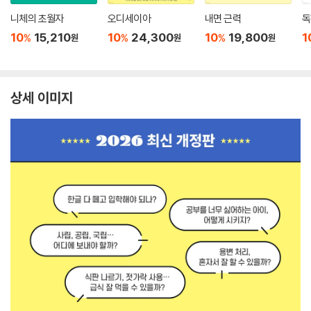
니체의 초월자
오디세이아
내면 근력
독
10
15,210
10
24,300
10
19,800
1
%
%
%
원
원
원
상세 이미지