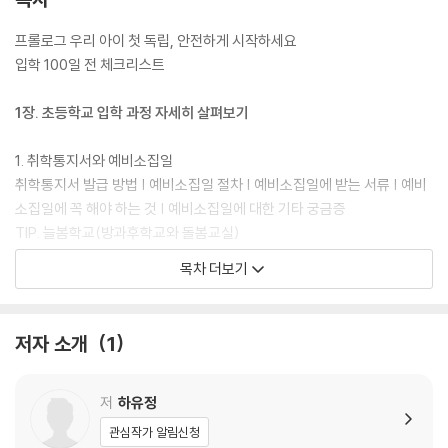
프롤로그 우리 아이 첫 독립, 안전하게 시작하세요
입학 100일 전 체크리스트
1장. 초등학교 입학 과정 자세히 살펴보기
1. 취학통지서와 예비소집일
취학통지서 발급 방법 | 예비소집일 절차 | 예비소집일에 받는 서류 | 예비
소집일에 꼭 해야 하는 것 | 예비소집일에 대한 기타 궁금증
TIP. 늘봄학교(방과후학교와 돌봄교실)
목차 더보기
2. 초등학교 선택과 입학 절차
초등학교의 종류 | 학교별 입학 절차
TIP. 입학에 대해 자주 나오는 질문
저자 소개
1
3. 반 배정과 입학식
1학년 반 배정의 기준 | 두근두근 입학식 | 입학식 날 꼭 챙겨야 할 것
저
하유정
관심작가 알림신청