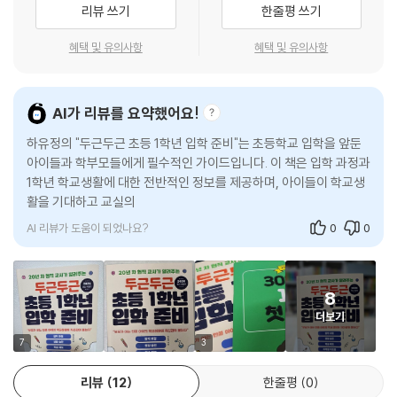
2. 한글 떼기 공부법
리뷰 쓰기
한줄평 쓰기
도호쿠대학의 가와시마 류타 교수에 따르면 인간의 활동 중 뇌를 가장 많
활, 초등 학부모라면 꼭 알아두어야 할 학교와의 소통법, 학부모 상담법,
놀이로 시작하는 한글 공부 | 통 글자로 익히는 한글 공부 | 낱글자로 완성
이 활성화하는 방법이 소리 내어 읽기라고 합니다. 입과 복근을 이용해 소
교육 과정 평가 방식 등 초등생활의 모든 것이 알차게 담겼다. 6~7세 자녀
혜택 및 유의사항
혜택 및 유의사항
하는 한글 공부 | 한글 떼기는 문해력의 초석이다 | 읽기 장애와 학습 부진
리를 내고 그 소리를 귀로 듣기 때문에 눈으로만 글을 볼 때와 달리 신체 여
를 둔 예비 학부모는 물론 학교생활이 아직 서툰 초등 저학년 학부모까지,
러 부분을 사용하게 됩니다. 소리 내어 읽기는 자신감이 부족한 아이에게
아이의 학교생활이 원활하고 안정되기를 바란다면 반드시 읽어보아야 할
3. 문해력을 다지는 독서 습관
도 도움이 됩니다. 평소 큰 목소리로 발표하기 힘들어하는 아이들에게도
책이다. 부모가 아는 만큼 아이의 학교생활에 자신감이 붙기 때문이다.
AI가 리뷰를 요약했어요!
소리 내어 읽기 | 듣는 독서의 효과 | 어휘력은 독서로 다져진다 | 1학년 교
먼저 읽기부터 연습을 시키면 좋습니다. 자기 생각을 조리 있게 말하기에
과서 수록 이야기책
앞서 알아듣기 좋은 성량과 발음을 연습하는 데도 도움이 되기 때문입니
하유정의 "두근두근 초등 1학년 입학 준비"는 초등학교 입학을 앞둔
한글 떼기, 손힘 기르기와 쓰기, 수 개념 익히기…
다.
아이들과 학부모들에게 필수적인 가이드입니다. 이 책은 입학 과정과
초등 교사의 ‘아이 눈높이’ 수업 노하우 모두 공개!
6장. 공부 습관 만들기 ② 손힘 기르기와 쓰기
1학년 학교생활에 대한 전반적인 정보를 제공하며, 아이들이 학교생
--- 「문해력을 다지는 독서 습관」 중에서
활을 기대하고 교실의 풍경과 안전한 등하원 방법을 고민할 수 있도
입학 전에 한글은 얼마나 떼야 할까? 제 이름 겨우 쓰는 아이가 알림장은
1. 마음껏 쓰기 위한 손힘 키우기
록
우선 소근육이 탄탄해져야 연필을 야무지게 쥐고 의도대로 글자를 쓰거나
제대로 적어 올 수 있을까? 아직 50까지 숫자밖에 모르는데, 수업할 교과
선 그리기 | 색칠하기 | 가위질과 풀칠하기 | 종이접기
그림을 그릴 수 있습니다. 손힘을 키우는 데는 글씨 쓰기 연습을 하는 것보
AI 리뷰가 도움이 되었나요?
0
0
서 페이지는 잘 찾아 펼치려나?
다 손으로 하는 놀이를 많이 하는 것이 우선입니다. 가위질, 종이접기, 그리
2. 글쓰기의 기초, 일기 쓰기
기, 색칠하기, 만들기 등 손을 이용한 다양한 놀이 경험이 풍부할수록 좋습
아이가 입학을 앞두고 있으면 학습의 기본기를 얼마나, 어떻게 잡아줘야
그림일기로 시작하기 | 일기는 자유로워야 합니다 | 더 쉽고 풍부하게 쓰는
니다. 다시 말해 연필을 쥐여주기 전에 사용하기 좋은 다른 도구를 손에 쥐
8
할지 걱정된다. 하지만 가장 큰 고민거리인 한글 떼기는 완벽하지 않아도
10가지 방법 | 재미있게 쓰기 위한 3가지 주의점
여주세요.
더보기
된다. 저자는 이미 배운 내용을 시시하게 여겨 학교를 지루한 곳으로 인식
TIP. 독서록 쓰기
--- 「마음껏 쓰기 위한 손힘 키우기」 중에서
하는 아이도 있으므로, 한글 떼기 진도는 아이의 기질에 맞추어 완성하면
7
3
된다고 조언한다. 그 외에도 이 책에는 아이들이 기본적인 읽기와 쓰기 능
3. 받아쓰기
아이가 수 세기를 잘하면 연산도 가르치고 싶은 게 부모 마음입니다. 그렇