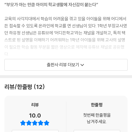
이들 싸움, 어디까지 개입해야 할까?
을 지는 경험이 쌓여야 스스로 할 수 있는 일이 많아집니다. 그 일에 능숙해
“부모가 아는 만큼 아이의 학교생활에 자신감이 붙는다”
지는 것도 경험치에 달려 있어요.
4. 학교 적응을 돕는 엄마의 말하기
--- 「기본 생활 습관 기르기」 중에서
교육의 사각지대에서 학습의 어려움을 겪고 있을 아이들을 위해 어디에서
절대 해서는 안 되는 말 | 학교에서 속상한 일을 겪었다면? | 친구와 어울리
든 접속할 수 있도록 온라인에 학교를 연 선생님이 있다. 1학년 부장교사였
지 않고 혼자 논다면? | 학교생활을 알아보는 엄마의 질문법 | 공허한 칭찬
초등학교 저학년 아이들은 재잘재잘 말이 많습니다. 동시에 정작 진짜 필
던 하유정 선생님은 유튜브에 ‘어디든학교’라는 채널을 개설하고, 특히 텍
보다 객관적인 피드백 주기
요한 말은 하지 못하거나 자기 생각을 제대로 전달하지 못하기도 합니다.
스트로 된 설명을 이해하기 어려워하는 1학년 아이들을 위해 교사의 설명
자기 의사를 표현하는 연습이 부족하기 때문이지요. 학교에 입학하기 전부
이 필요한 학습 활동 부분을 짧은 영상으로 제작해 유튜브 채널로 공유했
5. 주의 집중력 기르기
터 자기 생각을 잘 전달할 수 있도록 적절한 훈련이 필요합니다. 단체 생활
다.
40분간 앉아 있는 연습이 필요할까? | 산만한 아이 집중력 기르는 법 | 귀
에서 의사소통 능력은 필수입니다. 도움이 필요할 때는 용기 내어 말할 수
기울여 듣는 힘 기르기 | 시각적 자극 줄이기
출판사 리뷰 더보기
있어야 하고, 친구의 곤란한 제안에 기분 상하지 않게 거절할 줄도 알아야
덕분에 학교 공부를 처음 시작한 아이들은 인형이 등장해 친근한 학습 영
TIP. 핸드폰을 사줘야 할까?
합니다.
상을 보며 교과서 내용을 쉽게 이해할 수 있고, 초등 1학년 담임을 처음 맡
--- 「지혜로운 말 습관」 중에서
은 선생님들도 수업 진행에 큰 도움을 받고 있다. 1학년을 위한 학습 콘텐
5장. 공부 습관 만들기 ① 한글 떼기와 독서
리뷰/한줄평
12
츠로 출발한 ‘어디든학교’는 이제 20만 학부모들의 신뢰를 받는 초등교육
듣기는 주의 집중력이 뛰어나야 가능합니다. 그리고 주의 집중력이 있어야
대표 채널로 성장했다. 20년 차 현직 교사로서, 두 딸의 엄마로서 저자가
1. 학습의 시작, 한글 떼기
수업 태도도 좋아집니다. 그렇기에 발표력보다 먼저 길러줘야 하는 것이
가진 모든 교육 정보와 경험을 이 채널을 통해 아낌없이 나눠주기 때문이
리뷰
한줄평
입학 전, 한글을 떼야 할까? | 한글 학습의 적기 | 입학 전 한글, 어디까지
듣기 능력, 즉 경청하는 것입니다. 학교생활뿐만 아니라 모든 의사소통의
다.
떼야 할까? | 한글을 전혀 모르고 입학해도 괜찮을까? | 아이의 기질에 따
10.0
기본은 듣기에서 시작합니다.
첫번째 한줄평을
라 필요한 한글 수준
남겨주세요.
--- 「주의 집중력 기르기」 중에서
이 책에는 그동안 저자가 유튜브 채널을 통해 공유해온 초등 1학년의 교과
지도법은 물론, 예비 학부모들이 궁금해하는 입학 과정과 1학년의 학교생