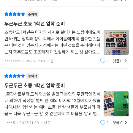
4. 서술형 문제와 도형 학습
님들이아이 가방 메고 가는 뒷모습을 보고그렇게 눈물이
까? 스마트폰이 꼭 필요할까? 아이가 입학하면 회사는 그만둬야 할까? 유
l******4
2025.12.04.
신고
1
댓글
0
의미 단위로 끊어 읽기 | 말로 설명하기 | 구체물로 도형 학습하기 | 수시로
난다고 하죠...?눈물 없는 저도 그 생각만 하면,코끝이 찡
치원에 비해 빨라진 하교, 오후 돌봄 어떡하지? 사교육은 얼마나 시켜야
학습 수준 점검하기
해지네요..그! 래! 서! 눈이 갔던 바로 이
할까?
종이책
TIP. [똑똑! 수학탐험대] 활용하기
두근두근 초등 1학년 입학 준비
남들이 보기엔 사소하지만 예비 학부모에게는 너무 중대한 문제들이 있다.
8장. 공부 습관 만들기 ④ 영어 교육과 사교육
초등학교 1학년은 미지의 세계로 걸어가는 느낌이에요.매
답답하고 막막한 마음에 여기저기 맘카페를 찾아다녀 보지만, 성향과 상황
번 바뀌는 정책과 정보 속에서 아이들에게 꼭 필요한 것들
에 따라 저마다의 방식이 달라 별 도움이 되지 않는다. 이럴 때는 카더라 통
1. 영어 공부, 미리 해야 할까?
은 어떤 것이 있는지 가정에서는 어떤 것들을 준비해야 하
신이 아니라 교육 전문가의 조언에 따라 나와 내 아이에 맞게 결정하는 지
초등학교의 영어 교육 | 어릴 때부터 영어 노출하기 | 아이들이 좋아하는
는지 학부모들도 초조해지고 긴장하게 되는 것 같아요.이
혜가 필요하다.
영어 노출 방법 | 중요한 것은 모국어입니다
러한 긴장감을 해소하기 위해서 매번 바뀌는 정보에 따라
s******2
2025.12.01.
신고
1
댓글
0
개정하여 이번에 세 번째 개정을 하게 된 두근두근 초등 1
TIP. 한자 공부, 미리 해야 할까?
학교생활을 원활히 해내기 위해서 무엇보다 중요한 것은 바로 ‘말하기’다.
학년 입학 준비를 만나보았어요.초등학교
친구들과 잘 지내고, 수업에 적극적으로 참여하고, 선생님에게 사랑받는
종이책
2. 아이를 위한 사교육
아이가 되기 위해서는 친절하고, 지혜롭고, 씩씩하게 말하는 습관부터 길
두근두근 초등 1학년 입학 준비
취학 전~1학년 사교육 얼마나 필요할까? | 음악학원, 꼭 가야 할까? | 진정
러야 한다. 이 책에는 도움 요청하기, 부드럽게 거절하기, 알맞은 목소리 크
한 배움과 부모의 욕심 구분하기 | 사교육보다 중요한 건 공부 정서
[출판사로부터 도서 협찬을 받았고 본인의 주관적인 견해
기로 말하기와 같이 학생이 자기 감정과 의견을 잘 표현하는 방법이 구체
에 의하여 작성함]벌써 한 해의 마지막 12월이 다가왔습
TIP. 줄넘기
적으로 담겨 있다. 또한 아이의 학교 적응을 돕는 엄마의 말하기 팁과 생활
니다.내년 입학하는 예비 초등 1학년생들과 부모님의 마
습관 만드는 법, 워킹맘을 위한 조언, 입학 전?후 챙겨야 할 준비물, 교외
음도 더욱 두근두근 할 것 같은데요.그 마음을 알고 벌써
9장. 학부모가 처음이라 궁금한 정보들
체험학습 신청서와 결과보고서 작성법, 학부모 상담 활용법, 생활통지표
초등입학 분야 1위 책이 2026최신 개정판으로 나왔다고
s***5
2025.11.30.
신고
1
댓글
0
의 표현들이 갖는 의미 알아보는 방법 등 어디에서도 알려주지 않았던 보