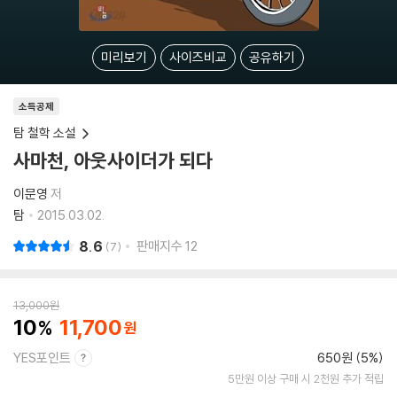
미리보기
사이즈비교
공유하기
소득공제
탐 철학 소설
사마천, 아웃사이더가 되다
이문영
저
탐
2015.03.02.
8.6
판매지수
12
7
13,000
원
10
11,700
YES포인트
650원 (5%)
5만원 이상 구매 시 2천원 추가 적립