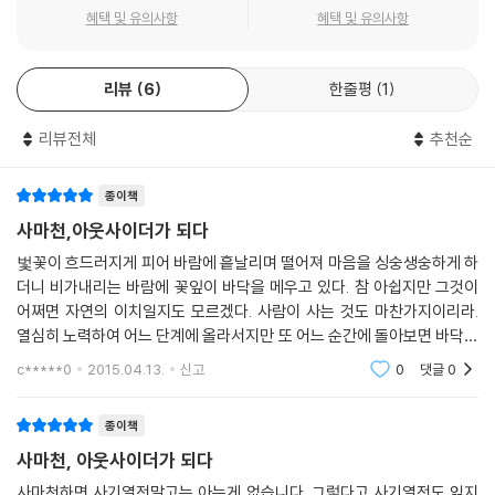
스스로가 구상하여 완성해 낸 역사책입니다. 권력의 감시에서 벗어나 자신
혜택 및 유의사항
혜택 및 유의사항
의 신념에 따라 역사를 써 내려간 아웃사이더 사마천의 자유 의지 철학이
담겨 있지요. 체재와 내용도 역사책의 상투적인 틀을 완전히 깨 버렸습니
리뷰
6
한줄평
1
다. 사마천이 역사 서술에서 가장 중시한 것은 역사의 실질적인 주인공을
가리는 일이었습니다. 그것은 제왕일수도 있고, 평민일수도 있습니다. 자
리뷰전체
추천순
신의 의지로 자신의 운명을 개척한 사람들을 사마천은 높이 평가했습니다.
《사마천, 아웃사이더가 되다》에는 《사기》의 백미라 할 수 있는 〈백이숙제
열전〉, 〈유협열전〉, 〈골계열전〉, 〈화식열전〉, 〈혹리열전〉 등 다양한 열전이
종이책
등장합니다. 그 이야기를 중심으로 이릉 장군을 변호하다가 감옥에 갇힌
사마천,아웃사이더가 되다
사마천이 그곳에서 만난 다양한 사람들과 이야기를 나누며 기록이란 무엇
벛꽃이 흐드러지게 피어 바람에 흩날리며 떨어져 마음을 싱숭생숭하게 하
인지, 우리가 역사를 공부하는 이유가 무엇인지 살펴보고자 합니다.
더니 비가내리는 바람에 꽃잎이 바닥을 메우고 있다. 참 아쉽지만 그것이
어쩌면 자연의 이치일지도 모르겠다. 사람이 사는 것도 마찬가지이리라.
인문학을 처음 시작하는 청소년을 위한 철학 소설 시리즈
열심히 노력하여 어느 단계에 올라서지만 또 어느 순간에 돌아보면 바닥을
치고 있기도 하고 여기가 끝인가보다 하는 순간에 다시 희망이 보이기도
c*****0
2015.04.13.
신고
0
댓글
0
청소년 인문서 분야의 혁신이라고 평가되며 중고교 교사와 학생들의 호평
하고. 비가 내
을 받고 있는 〈탐 철학 소설〉은 동서양 사상사에서 중요한 위치를 차지하는
종이책
철학자들의 사상을 한 편의 소설로 풀어낸, 청소년을 위한 교양 소설 시리
사마천, 아웃사이더가 되다
즈입니다. 소설을 읽듯 재미있게 읽다 보면 어느새 철학자들의 딱딱한 이
론이 내 삶과 연관되어 쉽게 이해됩니다. 〈탐 철학 소설〉 시리즈는 내용의
사마천하면 사기열전말고는 아는게 없습니다. 그렇다고 사기열전도 읽지