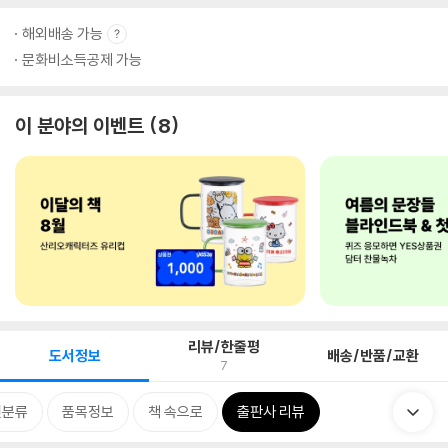
해외배송 가능
문화비소득공제 가능
이 분야의 이벤트
8
리뷰/한줄평
도서정보
배송/반품/교환
7
련분류
품목정보
책 속으로
출판사 리뷰