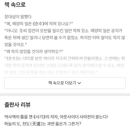
책 속으로
장대삼이 말했다.
“예, 예양의 일은 《춘추》에 적혀 있나요?”
“아니오. 조씨 집안이 모반을 일으킨 일만 적혀 있소. 예양의 일은 공자가
죽은 뒤에 생긴 일이니 당연히 쓸 수가 없었소. 하지만 아마 알아도 적지 않
았을 것이오.”
“왜 적지 않았을 것이라 생각하오?”
“《춘추》는 대의를 밝힌 책이라 지극히 간략하게 만들어졌소. 그 안에는 위
대한 뜻이 담겨져 있지만 그것은 오래도록 깊이 생각해야 알 수 있소. 예양
의 일은 그런 큰 뜻을 적는 데는 부합하지 않기 때문이오.”
장대삼이 혀를 찼다.
책 속으로 더보기
“그. 그렇다면 결국은 예양의 일은 사람들에게서 잊힐 것이고, 예양은 헛되
이 죽은 것이 될 것 아닌가요? 그, 그리고 예양이 가졌던 큰 뜻, 그러니까
두 마음을 가지고 주인을 섬기는 이들에게 부끄러움을 안긴다는 숨은 뜻도
출판사 리뷰
사라지고 말 거고요. 이, 이게 과연 옳은 일인가요?”
“그렇소. 그래서 새로운 역사책이 필요한 것이오.”
역사책의 틀을 깬 《사기》의 저자, 아웃사이더 사마천이 묻는다!
사마천은 즉각 장대삼의 말에 공감해 주었다.
하늘의 도, 천도(天道)는 과연 옳은가 그른가?
--- p.76