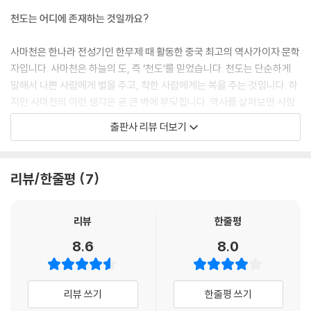
천도는 어디에 존재하는 것일까요?
사람들에게 이건 이렇고, 저건 저렇다고 가르치려고 드는 것보다 그 사람
들이 재미있게 읽다가 스스로 느끼게끔 하는 것이 제일 좋은 일이라 할 수
사마천은 한나라 전성기인 한무제 때 활동한 중국 최고의 역사가이자 문학
있다. 억지로 외운 것은 잊어버리게 되지만 가슴으로 느낀 감동은 쉬이 사
자입니다. 사마천은 하늘의 도, 즉 ‘천도’를 믿었습니다. 천도는 단순하게
라지지 않는 법. 즐겁고 재미있게 만들어진 이야기를 통해서 감동도 얻을
말해서 나쁜 사람에게 벌을 주고, 착한 사람에게는 복을 주는 것입니다. 하
수 있다. 실제로 일어난 일을 통해서 느끼게 되는 감동과는 또 다른 것이다.
지만 사마천의 이런 생각은 곧 큰 벽에 부딪힙니다. 역사를 살펴보면 사람
진실의 힘에 기댄 감동은 그 크기가 다르게 마련이다.
들이 꺼리는 일만 저지르는 악당이 대대손손 부귀영화를 누리는 일이 많습
출판사 리뷰 더보기
백이와 숙제의 이름은 공자에 의해서 남았고, 비록 그들은 불행하게 죽었
니다. 한편, 바르지 않은 일을 아주 싫어하고 올곧은 삶을 살아 나가는 착한
지만 그 이름은 오늘날에도 칭송받고 있다. 또한 그와 같은 삶을 살아야 한
사람이 재난을 당하는 일이 흔합니다. 참 이상하죠. 과연 천도는 어디에 존
다는 다짐을 사람들에게 주고 있지 않은가.
재하는 것일까요? 사마천이 지은 《사기》에는 천도에 대한 의문, 역사에 대
리뷰/한줄평
7
천도는 기록에 의해서 남게 된다. 천도는 글 속에 있는 것이다.
한 의문이 수없이 들어 있습니다. 그리고 그에 대한 해답도 함께 들어 있습
사마천은 길게 한숨을 내쉬고 말했다.
니다. 그 해답이 불멸의 진리를 담고 있었기에 《사기》는 오늘날까지 불후
“내가 죽고 난 뒤에 비로소 옳고 그름이 가려질 것이오.”
의 명작으로 남게 된 것이지요. 천도에 대한 답을 찾아 그와 함께 역사 속으
리뷰
한줄평
--- pp.188-189
로 여행을 떠나 볼까요.
8.6
8.0
역사책의 상투적인 틀을 깨 버리다
리뷰 쓰기
한줄평 쓰기
《사기》는 황제가 명하여 쓴 역사책이 아니라 궁형의 치욕을 딛고 사마천