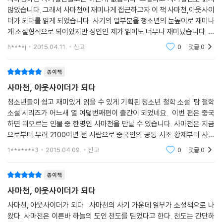
우수성을 인정받아 여러 공공 기관 및 청소년 관련 단체에서 우수도서로
않았습니다. 그래서 사마천에 재미나게 접근하고자 이 책 사마천,아웃사이
더가 되다를 읽게 되었습니다. 사기의 일부분을 청소년의 눈높이로 재미나
선정되었습니다.
게 소설형식으로 되어있지만 성인인 제가 읽어도 너무나 재미났습니다. 그
리고 제 눈높이에도 딱이였구요. 이 책은 사마천이 중죄인이 되어 옥으로
★문화체육관광부 선정 우수교양도서
h****j
2015.04.11.
신고
0
댓글
0
들어가는 것부터
★한국간행물윤리위원회 선정 청소년 권장도서
★대한출판문화협회 올해의 청소년 도서
종이책
★한국출판인회의 선정 이달의 책
사마천, 아웃사이더가 되다
★책으로따뜻한세상만드는교사들 권장도서
청소년들이 쉽고 재미있게 읽을 수 있게 기획된 청소년 철학 소설 '탐 철학
★한우리독서운동본부 선정 올해의 권장도서
소설'시리즈가 어느새 열 여덟번째편이 출간이 되었네요. 이번 편은 중국
★아침독서신문 추천도서
하면 떠오르는 인물 중 한명인 사마천을 만날 수 있습니다. 사마천은 지금
으로부터 무려 2100여년 전 사람으로 중국인의 공통 시조 황제부터 사마
천이 살았던 시대인 B.C 100여년 전까지 3천 년의 역사를 기록한 역작
1*******3
2015.04.09.
신고
0
댓글
0
[사기]를 남긴 사람
종이책
사마천, 아웃사이더가 되다
사마천, 아웃사이더가 되다 사마천의 사기 가운데 일부가 소설책으로 나
왔다. 사마천은 이른바 하늘의 도인 천도를 믿었다고 한다. 천도는 간단하