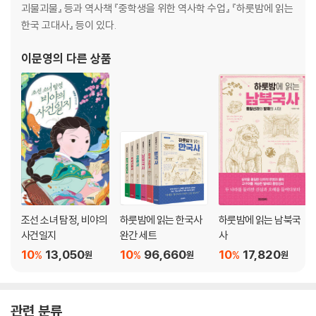
괴물괴물』 등과 역사책 『중학생을 위한 역사학 수업』 『하룻밤에 읽는
한국 고대사』 등이 있다.
이문영
의 다른 상품
조선 소녀 탐정, 비야의
하룻밤에 읽는 한국사
하룻밤에 읽는 남북국
사건일지
완간 세트
사
10
13,050
10
96,660
10
17,820
%
%
%
원
원
원
관련 분류