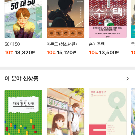
50 대 50
아몬드 (청소년판)
순례 주택
죽
10
13,320
10
15,120
10
13,500
1
%
%
%
원
원
원
이 분야 신상품