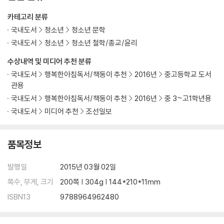
카테고리 분류
국내도서
청소년
청소년 문학
국내도서
청소년
청소년 철학/종교/윤리
수상내역 및 미디어 추천 분류
국내도서
행복한아침독서/책둥이 추천
2016년
중고등학교 도서
관용
국내도서
행복한아침독서/책둥이 추천
2016년
중 3~고1학년용
국내도서
미디어 추천
조선일보
품목정보
발행일
2015년 03월 02일
쪽수, 무게, 크기
200쪽 | 304g | 144*210*11mm
ISBN13
9788964962480