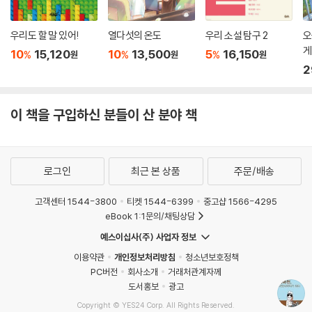
우리도 할 말 있어!
열다섯의 온도
우리 소설 탐구 2
오
게
10
15,120
10
13,500
5
16,150
%
%
%
원
원
원
2
이 책을 구입하신 분들이 산 분야 책
로그인
최근 본 상품
주문/배송
고객센터 1544-3800
티켓 1544-6399
중고샵 1566-4295
eBook 1:1문의/채팅상담
예스이십사(주) 사업자 정보
이용약관
개인정보처리방침
청소년보호정책
PC버전
회사소개
거래처관계자께
도서홍보
광고
Copyright © YES24 Corp. All Rights Reserved.