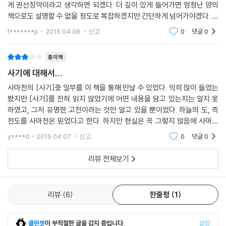
게 권선징악이라고 생각하면 되겠다. 더 깊이 있게 들어가면 엄청난 양의
책으로도 설명할 수 없을 정도로 복잡하겠지만 간단하게 넘어가야겠다. 착
한 사람들이 힘들게 살아가는 게 현실이다. 약삭 빠르고 나쁜 짓을 하는 자
f*******p
2015.04.08.
신고
0
댓글
0
들이 부유하
종이책
사기에 대해서...
사마천의 [사기]중 일부를 이 책을 통해 만날 수 있었다. 익히 많이 들었는
봤지만 [사기]를 전혀 읽지 않았기에 어떤 내용을 담고 있는지는 알지 못
하였고, 그저 유명한 고전이라는 것만 알고 있을 뿐이었다. 하늘의 도, 즉
천도를 사마천은 믿었다고 한다. 하지만 현실은 꼭 그렇지 않음에 사마천
본인도 억울한 누명을 쓰고 옥에 갇히는 신세가 되고 만다. 궁형을 받으면
y****d
2015.04.07.
신고
0
댓글
0
서까지 목숨
리뷰 전체보기
리뷰
6
한줄평
1
클린봇
이 부적절한 글을 감지 중입니다.
설정