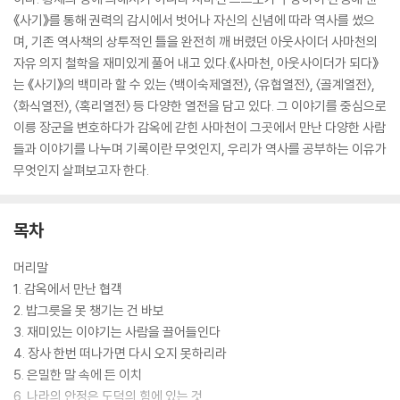
《사기》를 통해 권력의 감시에서 벗어나 자신의 신념에 따라 역사를 썼으
며, 기존 역사책의 상투적인 틀을 완전히 깨 버렸던 아웃사이더 사마천의
자유 의지 철학을 재미있게 풀어 내고 있다.《사마천, 아웃사이더가 되다》
는 《사기》의 백미라 할 수 있는 〈백이숙제열전〉, 〈유협열전〉, 〈골계열전〉,
〈화식열전〉, 〈혹리열전〉 등 다양한 열전을 담고 있다. 그 이야기를 중심으로
이릉 장군을 변호하다가 감옥에 갇힌 사마천이 그곳에서 만난 다양한 사람
들과 이야기를 나누며 기록이란 무엇인지, 우리가 역사를 공부하는 이유가
무엇인지 살펴보고자 한다.
목차
머리말
1. 감옥에서 만난 협객
2. 밥그릇을 못 챙기는 건 바보
3. 재미있는 이야기는 사람을 끌어들인다
4. 장사 한번 떠나가면 다시 오지 못하리라
5. 은밀한 말 속에 든 이치
6. 나라의 안정은 도덕의 힘에 있는 것