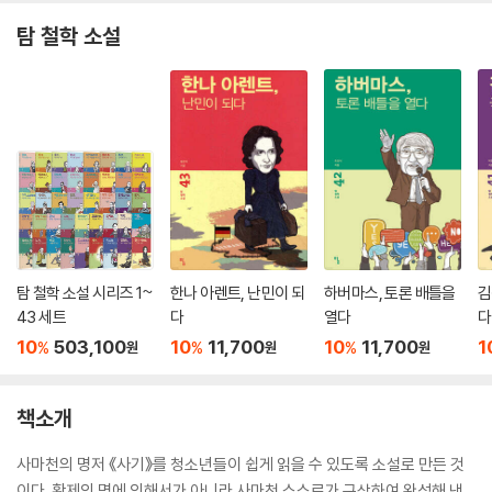
탐 철학 소설
탐 철학 소설 시리즈 1~
한나 아렌트, 난민이 되
하버마스, 토론 배틀을
김
43 세트
다
열다
다
10
503,100
10
11,700
10
11,700
1
%
%
%
원
원
원
책소개
사마천의 명저 《사기》를 청소년들이 쉽게 읽을 수 있도록 소설로 만든 것
이다. 황제의 명에 의해서가 아니라 사마천 스스로가 구상하여 완성해 낸