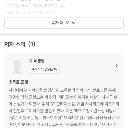
7. 부잣집 아들은 처형당하지 않는 법
8. 울분을 토하고 문장을 남기다
목차 더보기
부록
사마천 소개와 사마천 소개와 《사기》가 후세에 미친 영향
사마천의 생애
저자 소개
1
읽고 풀기
저
이문영
관심작가 알림신청
초록불,문영
서강대학교 사학과를 졸업하고 ‘초록불의 잡학다식’ 블로그를 통해
다양한 역사 콘텐츠를 써 왔다. 재미있는 이야기를 세상과 나누고 싶
어 소설가가 되었다. 추리·SF·판타지소설, 게임 시나리오에 이르기까
지 전천후로 이야기를 만들고 있다. 지은 책으로 청소년소설 작법서
『짧은 소설 쓰는 법』, 청소년소설 『오리지널 맨』 『신라 탐정 용담』 『사
마천, 아웃사이더가 되다』, 그림책 『색깔을 훔치는 마녀』 『요기조기