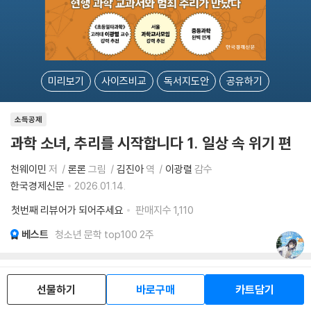
미리보기
사이즈비교
독서지도안
공유하기
소득공제
과학 소녀, 추리를 시작합니다 1. 일상 속 위기 편
천웨이민
저
론론
그림
김진아
역
이광렬
감수
한국경제신문
2026.01.14.
첫번째 리뷰어가 되어주세요
판매지수
1,110
베스트
청소년 문학 top100 2주
16,000
원
선물하기
바로구매
카트담기
10
14,400