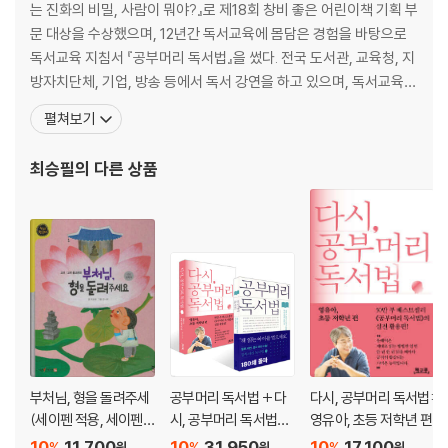
3부. 책을 읽어도 문해력이 향상되지 않는 이유
는 진화의 비밀, 사람이 뭐야?』로 제18회 창비 좋은 어린이책 기획 부
1. 책은 읽는데 문해력이 신통치 않아요
문 대상을 수상했으며, 12년간 독서교육에 몸담은 경험을 바탕으로
2. 학습만화 독서가 왜 나쁜가요?
독서교육 지침서 『공부머리 독서법』을 썼다. 전국 도서관, 교육청, 지
3. 책 읽으라고 하면 만화책만 봐요
방자치단체, 기업, 방송 등에서 독서 강연을 하고 있으며, 독서교육
4. 옆집 아이는 학습만화를 많이 읽는데 글책도 잘 읽어요
인터넷 카페 ‘공부머리 독서법’을 운영 중이다. 가족 독서 문화를 위한
펼쳐보기
5. 학습만화는 다 나쁜가요?
책방 [공독서가]를 만들어 ‘방학 독서퀴즈세트’, ‘독서퀴즈세트 클래
6. 잡지 독서, 그래픽노블은 괜찮은가요?
식’ 등 가정에서 활용할 수 있는 독서 지도용 콘텐츠를 제작하는 한편
최승필
의 다른 상품
7. 속독인지 아닌지 헷갈려요
성인을 위한 온오프라인 독서
8. 수능시험을 잘 보려면 속독 훈련을 해야 하지 않나요?
9. 속독하는 아이, 어떻게 해야 하나요?
10. 심각한 속독인데 반복독서를 해요
11. 한 권 반복 읽기와 여러 권 읽기 중 더 독서 효과가 큰 방법은 무엇인가
요?
12. 독서 습관에 문제가 없는데도 문해력이 늘지 않아요
13. 지식도서가 문해력에 도움이 안 된다고요?
14. 왜 아이 책을 부모가 골라주면 안 되나요?
부처님, 형을 돌려주세
공부머리 독서법 + 다
다시, 공부머리 독서법:
4부. 독서 지도 과정에서 만나는 문제들
(세이펜 적용, 세이펜
시, 공부머리 독서법
영유아, 초등 저학년 편
1. 읽으라고 하지 않으면 안 읽어요
미포함)
(영유아, 초등 저학년
10
11,700
10
31,950
10
17,100
%
%
%
원
원
원