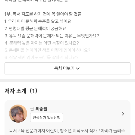
가 될 수밖에 없다. 『다시, 공부머리 독서법: 초등 고학년, 청소년 편』은 아
이가 꿈을 이루는 데 낮은 문해력이 걸림돌이 되지 않게 해주는 가장 현실
1부. 독서 지도를 하기 전에 꼭 알아야 할 것들
적인 해법이 될 것이다.
1. 우리 아이 문해력 수준을 알고 싶어요
2. 연령대별 평균 문해력이 궁금해요
3. 유독 요즘 문해력이 문제가 되는 이유는 무엇인가요?
4. 문해력 높은 아이는 어떤 특징이 있나요?
5. 문해력을 높이려면 책을 어떻게 읽어야 하나요?
6. 정말 책만 읽어도 공부를 잘하게 되나요?
7. 문해력을 끌어올리는 공부법도 있나요?
목차 더보기
8. 책 읽을 시간이 없어요
9. 스마트폰 때문에 책을 안 봐요
저자 소개
1
2부. 책 안 읽는 우리 아이, 독서 시작하는 법
1. 초등 고학년, 청소년이 되면서 책을 읽지 않으려고 해요
2. 한동안 책을 읽지 않던 아이, 어떻게 시작해야 할지 모르겠어요
글
최승필
3. 어떤 책으로 시작해야 하나요?
관심작가 알림신청
4. 쉽고 재미있는 책도 읽으려 하지 않아요
독서교육 전문가이자 어린이, 청소년 지식도서 작가. 『아빠가 들려주