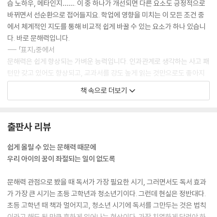
습 노하우, 메타인지……. 이 중 하나가 개선되면 다른 요소도 긍정적으로
21. 독서 사교육은 어떻게 해야 효과를 볼 수 있을까요?
바뀌면서 선순환으로 접어들지요. 학업에 영향을 미치는 이 모든 조건 중
22. 독서록 쓰기, 도움이 될까요?
에서 체계적인 지도를 통해 비교적 쉽게 바꿀 수 있는 요소가 하나 있습니
23. 독후 활동 없이 책만 읽어도 되나요?
다. 바로 문해력입니다.
24. 게임 시간으로 독서를 흥정하려고 해요
--- 「표지」중에서
25. 영어책은 좋아하는데, 한글책은 싫어해요
문해력은 쉽게 향상되는 가벼운 능력입니다. 인과관계로 생각하는 사고 패
26. ‘리터니’의 한글책 독서는 어떻게 지도해야 하나요?
턴만 갖고 있어도 향상되고, 교과서를 강도 높게 읽는 것만으로도 좋아지
27. 문학 문제를 틀리는 아이, 공감 능력이 떨어지는 건가요?
며, 책 한 권을 푹 빠져 읽기만 해도 즉시 움직입니다. 그럼에도 평균 문해
책 속으로 더보기
력이 이렇게까지 낮다는 것은 우리 아이들이 이 셋 중 어느 것 하나 제대로
5부. 입시를 준비하는 중등 3학년, 고등학생을 위한 단기간에 문해력 올리
하기 힘든 조건에 놓여있다는 것을 뜻합니다. 스마트폰을 갖고 있으면 맥
는 방법
락이 있는 긴 생각을 하기 힘들고, 사교육에 지나치게 의존하면 교과서, 교
출판사 리뷰
1. 대입을 준비하는 중등 3학년, 고등학생 독서 지도의 핵심은 무엇인가
재조차 스스로 읽지 않게 되며, 학습만화에 빠져있으면 독서 시간에도 글
요?
을 읽고 이해하지 않게 됩니다.
쉽게 올릴 수 있는 문해력 때문에
2. 교과 상식이 부족한 중3, 이대로 고등학교에 가도 괜찮을까요?
--- 「37쪽」중에서
우리 아이의 꿈이 좌절되는 일이 없도록
3. 수능 국어영역으로 문해력을 측정하는 방법이 궁금해요
4. 문해력을 안정적으로 끌어올리는 확실한 방법은 없나요?
문해력의 관점으로 봤을 때 독서가 가장 필요한 시기, 독서 효과가 가장 큰
문해력 관점으로 봤을 때 독서가 가장 필요한 시기, 그러면서도 독서 효과
5. 발등에 불 떨어진 입시생, 단기간에 문해력을 끌어올리는 방법은 없나
시기는 초등 고학년과 청소년기입니다. 그런데 현실은 정반대입니다. 초등
가 가장 큰 시기는 초등 고학년과 청소년기이다. 그런데 현실은 정반대다.
요?
고학년 때 책과 멀어지고, 청소년 시기에 독서를 그만두는 것은 법칙이라
초등 고학년 때 책과 멀어지고, 청소년 시기에 독서를 그만두는 것은 법칙
6. 문해력을 지속적으로 향상하는 방법은 무엇인가요?
고 해도 될 만큼 일반적인 현상이니까요. 책과 멀어지는 아이, 이미 독서를
이라고 해도 될 만큼 흔하게 일어나는 현상이다. 가장 치열하게 달려야 하