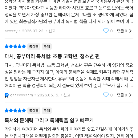
--- 「221쪽」중에서
수업에서 성과를 냈던 문해력 강화 프로그램들도 자세하게 소개한다.
중학생 아이 둘을 키우는데 이번 기말시험을 보면서 국어점수가 완전 바닥
이였다. 책육아 한다고 시늉만 하다가 시간은 흐르고 눈으로 보이는 국어
자기 종목 훈련만 하는 운동선수는 좋은 성적을 거둘 수 없습니다. 운동에
물론 이런 프로그램들을 가정에서 지도하기는 쉽지 않다. 그 고충을 누구
성적을 보면서 가장 중요한 문해력이 문제구나를 또 생각하게 되었다. 집
필요한 근력을 키우기 위해 반드시 웨이트 트레이닝을 해야 하지요. 독서
보다도 잘 아는 저자는 ‘독서 충실도 테스트’와 ‘문해력 강화 세트’ 같은 도
에 있던 최승필작가님의 공부머리 독서법 책을 다시 꺼내 읽어 보며 머리
는 학습 능력을 키우는 웨이트 트레이닝입니다. 공부는 공부대로 하되, 시
구를 개발하여 가정에서 활용하는 방법까지 상세하게 안내해 두었다. 이론
큰 중학생 아이들을 어떻게 독서의 길로 오게 할수 있을까 고민하던중에
s****y
2026.07.23.
신고
0
댓글
0
간의 일부를 독서에 투자해야 합니다. 독서를 위해 공부 시간을 희생하는
서인 《공부머리 독서법》 이후 실전서인 《다시, 공부머리 독서법》을 출간
이책을 만나 바로
게 아니라 공부하기 위해 독서에 시간을 투자하는 것이지요.
하기까지 7년이 걸린 이유다. 덕분에 책에서 제시하는 방법을 따라만 가도
종이책
구매
--- 「330쪽」중에서
문해력 때문에 학습 효율이 떨어지는 현상은 충분히 방지할 수 있다.
다시, 공부머리 독서법: 초등 고학년, 청소년 편
성장기 독서에서 문해력이 가시적으로 가장 큰 효능을 드러내는 분야는 학
다시, 공부머리 독서법: 초등 고학년, 청소년 편은 단순히 책 읽기의 중요
습이다. 그러나 이렇게 쌓인 문해력은 단순히 성적에만 국한되는 능력이
성을 말하는 데 그치지 않고, 아이의 문해력을 실제로 키우기 위한 구체적
인 방법을 차근차근 제시한다. 유튜브와 숏폼에 익숙한 시대 속에서 왜 문
아니다. 최승필 작가는 말한다. ‘책이라는 사물화된 생각을 깊이 읽어내는
해력이 곧 학습 경쟁력이 되는지 설득력 있게 보여 준다. 부모가 집에서 바
힘은 곧 내가 살아가고 있는 이 세상과 나 자신을 이해하고 나아갈 길을 발
로 실천할 수 있는 현실적인 조언이 많아, 막막했던 교육 고민에 든든한 길
견하게 해주는 힘, 삶 전체에 영향을 끼치는 힘’이라고. 책을 읽는 족족 문
c********m
2026.05.15.
신고
0
댓글
0
잡이가 되어
해력으로, 세상을 읽는 힘으로 쌓이는 초등 고학년, 청소년기 독서를 절대
포기하지 않아야 할 이유다. 《다시, 공부머리 독서법: 초등 고학년, 청소년
종이책
구매
편》은 그 꿈을 이루는데 가장 친절하고 실질적인 지침서가 되어 줄 것이다.
독서와 문해력 그리고 독해력을 쉽고 빠르게
막연하게 여겨지던 독서와 문해력의 이야기를 쉽고 간결하게 이야기해주