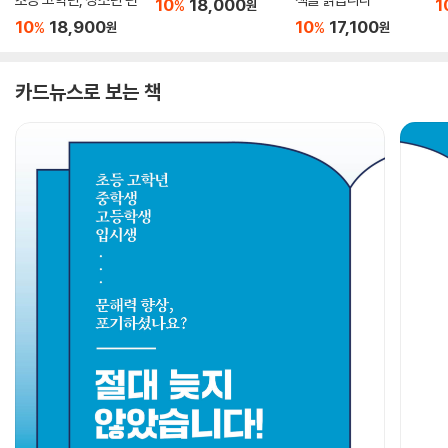
10
18,000
1
%
원
10
18,900
10
17,100
%
%
원
원
카드뉴스로 보는 책