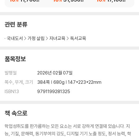
2. 책을 제대로 읽는 건지 모르겠어요
편) 세트
3. 아직도 책을 읽어달라고 해요
4. 책을 골라달라고 해요
관련 분류
5. 자기 연령대보다 낮은 수준의 책만 읽으려고 해요
6. 초등 고학년, 청소년인데 어른 책을 읽으려고 해요
국내도서
가정 살림
자녀교육
독서교육
7. 동화, 소설만 읽고 지식도서는 읽지 않으려고 해요
8. 필독서, 교과 연계 도서를 읽지 않으려 해요
9. 고전 명작, 안 읽혀도 될까요?
품목정보
10. 판타지처럼 비현실적인 이야기가 무슨 도움이 되나요?
11. 청소년 소설, 수위가 높아서 걱정돼요
발행일
2026년 02월 07일
12. 웹소설만 읽는 아이, 어떻게 해야 하나요?
쪽수, 무게, 크기
384쪽 | 680g | 147*223*22mm
13. 오디오북으로 독서를 대체할 수 있나요?
ISBN13
9791199281325
14. 결말부터 확인하고 읽는 버릇이 있어요
15. 책을 읽다 말고 자꾸 다른 책을 펼쳐요
16. 책 읽는 속도가 너무 느려요
책 속으로
17. 아이와 슬로리딩을 하고 싶은데 방법을 모르겠어요
18. 어휘력은 어떻게 키워주는 것이 좋은가요?
학업성취도를 판가름하는 모든 요소는 서로 강하게 연결돼 있습니다. 지
19. 독해 문제집, 문해력 향상에 도움이 될까요?
능, 기질, 문해력, 동기부여의 강도, 디지털 기기 노출 정도, 정서 능력, 학
20. 책 육아를 오래 했는데 논술학원 테스트 점수가 낮게 나왔어요