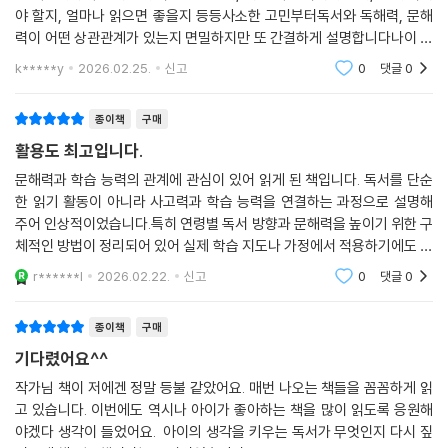
는 책입니다책을 어떻게 읽으면 좋을지, 어떤 책을 읽어야 할지, 언제 읽어
야 할지, 얼마나 읽으면 좋을지 등등사소한 고민부터독서와 독해력, 문해
력이 어떤 상관관계가 있는지 면밀하지만 또 간결하게 설명합니다나이 불
문 모든 아이나 학생의 부모가 읽으면 좋은 책이지만아이가 어릴수록 빨리
k*****y
2026.02.25.
신고
0
댓글
0
읽으면 좋습니다무
종이책
구매
활용도 최고입니다.
문해력과 학습 능력의 관계에 관심이 있어 읽게 된 책입니다. 독서를 단순
한 읽기 활동이 아니라 사고력과 학습 능력을 연결하는 과정으로 설명해
주어 인상적이었습니다.특히 연령별 독서 방향과 문해력을 높이기 위한 구
체적인 방법이 정리되어 있어 실제 학습 지도나 가정에서 적용하기에도 도
움이 되는 내용이 많았습니다. 독서를 어떻게 해야 하는지 막막했던 부분
r******l
2026.02.22.
신고
0
댓글
0
을 구조적으로 이
종이책
구매
기다렸어요^^
작가님 책이 저에겐 정말 등불 같았어요. 매번 나오는 책들을 꼼꼼하게 읽
고 있습니다. 이번에도 역시나 아이가 좋아하는 책을 많이 읽도록 응원해