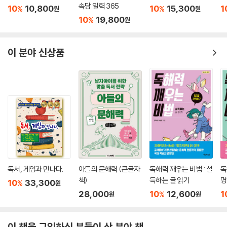
세줄쓰기
이은경쌤의 사자성어
엄마 심리 수업
주
속담 일력 365
10
10,800
10
15,300
1
%
%
원
원
10
19,800
%
원
이 분야 신상품
독서, 게임과 만나다.
아들의 문해력 (큰글자
독해력 깨우는 비법 : 설
독
책)
득하는 글 읽기
명
10
33,300
%
원
28,000
10
12,600
1
%
원
원