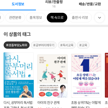
리뷰/한줄평
도서정보
배송/반품/교환
16
개
관련분류
품목정보
책 속으로
출판사 리뷰
이 상품의 태그
#초등부모노하우
#공부머리깨우기
#독서교육
#교육
다시, 공부머리 독서법:
아이의 친구 관계
초등 상위 1%는 이렇게
초
초등 고학년, 청소년 편
책을 읽습니다