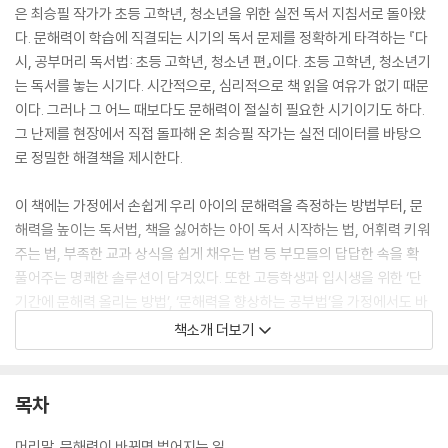
은 최승필 작가가 초등 고학년, 청소년을 위한 실전 독서 지침서로 돌아왔
다. 문해력이 학습에 직결되는 시기의 독서 문제를 정확하게 타격하는 『다
시, 공부머리 독서법: 초등 고학년, 청소년 편』이다. 초등 고학년, 청소년기
는 독서를 놓는 시기다. 시간적으로, 심리적으로 책 읽을 여유가 없기 때문
이다. 그러나 그 어느 때보다도 문해력이 절실히 필요한 시기이기도 하다.
그 난제를 현장에서 직접 돌파해 온 최승필 작가는 실전 데이터를 바탕으
로 정밀한 해결책을 제시한다.
이 책에는 가정에서 손쉽게 우리 아이의 문해력을 측정하는 방법부터, 문
해력을 높이는 독서법, 책을 싫어하는 아이 독서 시작하는 법, 어휘력 키워
주는 법, 부족한 교과 상식을 쉽게 채우는 법 등 부모들의 답답한 속을 확
풀어주는 명쾌한 솔루션이 담겨있다. 또한 고등학생과 입시생을 위한 ‘단
기간에 문해력 올리는 방법’, ‘문해력을 향상하는 공부법’을 가정에서도 바
로 적용할 수 있도록 상세한 프로그램을 소개한다.
책소개 더보기
문해력이 높아도 학습 의지가 없으면 좋은 성적을 거둘 수 없다. 하지만 아
이가 학습 의지를 갖게 되었을 때는 이야기가 완전히 달라진다. 얼마나 높
목차
은 문해력을 갖고 있는가가 성적 반등의 향방과 폭을 결정하기 때문이다.
더군다나 유튜브와 숏폼에 중독된 시대에는 문해력의 격차가 실력의 격차
머리말. 문해력이 바뀌면 벌어지는 일