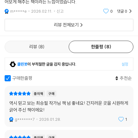
야겠다 생각이 들었어요. 아이의 생각을 키우는 독서가 무엇인지 다시 짚
어보게 해주는 책이라는 느낌이었습니다.
m*****e
2026.02.11.
신고
0
댓글
0
리뷰 전체보기
리뷰
8
한줄평
8
클린봇
이 부적절한 글을 감지 중입니다.
설정
구매한줄평
추천순
종이책
구매
역시 믿고 보는 최승필 작가님 책 넘 좋네요! 간지러운 곳을 시원하게
긁어 주신 책이에요!
g*******7
2026.01.28.
1