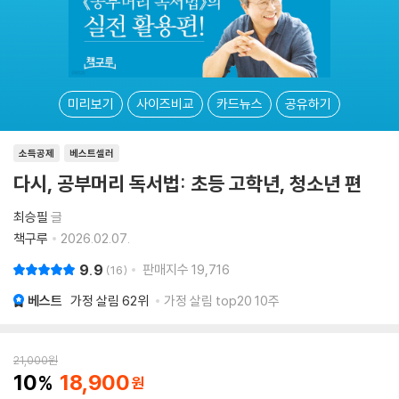
미리보기
사이즈비교
카드뉴스
공유하기
소득공제
베스트셀러
다시, 공부머리 독서법: 초등 고학년, 청소년 편
최승필
글
책구루
2026.02.07.
9.9
판매지수
19,716
16
베스트
가정 살림
62위
가정 살림 top20 10주
21,000
원
10
18,900