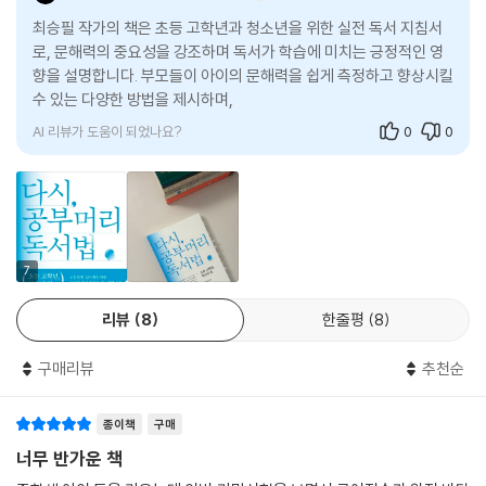
다. 지능, 기질, 문해력, 동기부여의 강도, 디지털 기기의 노출 정도, 정서
하기 쉽습니다. 독서를 통해 문해력이 향상됐다는 것은 사고력이 향상됐다
최승필 작가의 책은 초등 고학년과 청소년을 위한 실전 독서 지침서
능력, 학습 노하우, 메타인지……. 이 중 하나가 개선되면 다른 요소도 긍정
는 뜻이고, 이렇게 향상된 사고력은 공부와 일을 비롯한 삶 전체에서 강력
로, 문해력의 중요성을 강조하며 독서가 학습에 미치는 긍정적인 영
적으로 바뀌면서 선순환으로 접어든다. 학업에 영향을 미치는 이 모든 요
향을 설명합니다. 부모들이 아이의 문해력을 쉽게 측정하고 향상시킬
한 위력을 발휘하니까요. 겉으로 보면 글을 읽고 이해하는 능력을 첫손에
소 중에서 가장 쉽게 바꿀 수 있는 조건은 무엇일까? 바로 문해력이다. 가
수 있는 다양한 방법을 제시하며, 고등학생과 입시생을 위한 단기간
꼽는 것은 너무나 당연한 일입니다. 그런데 ‘이 중요한 능력이 어디서 비롯
장 쉬운 길인 문해력을 포기할 이유가 있을까?
문해력 향상 프로그램
되는가?’의 관점에서 보면 이야기가 달라집니다. 문해력은 책 고르는 능
력, 즉 ‘지금 내가 제일 재미있게 읽을 수 있는 책을 알아보는 능력’의 종속
AI 리뷰가 도움이 되었나요?
0
0
《다시, 공부머리 독서법: 초등 고학년, 청소년 편》은 쉽게 올릴 수 있는 문
변수일 뿐이기 때문입니다. 어떤 의미에서는 책 고르는 능력이 독서 능력
해력 때문에 아이의 꿈이 좌절되지 않길 바라는 최승필 독서교육 전문가의
의 전부라고 해도 과언이 아닐 정도입니다.
간절함이 집약된 책이다. 《공부머리 독서법》이 대한민국 독서교육의 본질
--- 「189쪽」중에서
을 일깨웠다면, 이번 책은 구체적이고 실질적인 독서 지도법으로 막막한
부모들의 고민을 통쾌하게 해소해 준다.
성장기 아이의 문해력은 뇌 발달 단계의 영향을 크게 받습니다. 초등 6학
7
년 아이가 초등 3학년 수준의 문해력을 갖고 있다는 것은 아이의 뇌가 초
이 책을 집필하기 위해 저자는 1,000번이 넘는 강연과 [우리 가족 공감 독
등 3학년 수준이라는 뜻이 아닙니다. 뇌는 이미 초등 6학년 수준으로 발달
리뷰
8
한줄평
8
서] 팟캐스트, 각종 방송, [공부머리 독서법 네이버 카페]를 통해 접했던
해 있는데, 단지 읽고 이해하는 경험이 부족해서 낮은 문해력에 머무는 것
모든 독서 고민을 총망라했다. 가정에서 손쉽게 우리 아이의 문해력을 측
이지요. 하드웨어적인 준비는 이미 끝나있기 때문에 읽고 이해하는 경험만
구매리뷰
추천순
정하는 방법부터, 문해력을 높이는 독서법, 책을 싫어하는 아이 독서 시작
쌓으면 자기 연령대 문해력까지는 깜짝 놀랄 만큼 빠른 속도로 향상됩니
하는 법, 어휘력 키워주는 법, 부족한 교과 상식을 쉽게 채우는 법 등 가장
다. 현장에서 수업을 해보면 낮은 단계의 책 네 권만 충실히 읽어도 바로 위
절실한 고민에 대한 명쾌한 해법을 제시한다. 또한 고등학생과 입시생을
종이책
구매
단계 책을 읽을 수 있게 됩니다.
위한 ‘단기간에 문해력 올리는 방법’, ‘문해력을 향상하는 공부법’ 등 실제
너무 반가운 책