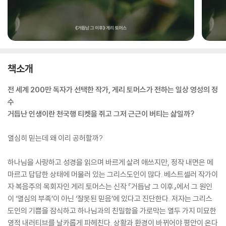
책소개
전 세계 200만 독자가 선택한 작가, 게리 토머스가 전하는 일상 영성의 정
수
거듭난 인생이란 천국행 티켓을 쥐고 그저 근근이 버티는 삶일까?
열심히 믿는데 왜 이리 공허할까?
하나님을 사랑하고 성경을 읽으며 바르게 살려 애쓰지만, 정작 내면은 메
마르고 답답한 상태에 머물러 있는 그리스도인이 많다. 베스트셀러 작가이
자 복음주의 목회자인 게리 토머스는 신작 『거듭남 그 이후』에서 그 원인
이 ‘열심의 부족’이 아닌 ‘잘못된 믿음’에 있다고 진단한다. 저자는 그리스
도인의 기쁨을 잠식하고 하나님과의 친밀함을 가로막는 열두 가지 미묘한
영적 내러티브를 날카롭게 파헤친다. 상황과 환경이 바뀌어야 평안이 온다