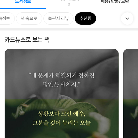
도서정보
배송/반품/교환
0
목정보
책 속으로
출판사 리뷰
추천평
카드뉴스로 보는 책