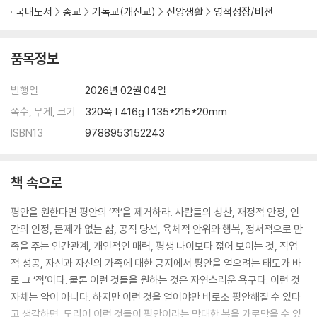
국내도서
종교
기독교(개신교)
신앙생활
영적성장/비전
품목정보
발행일
2026년 02월 04일
쪽수, 무게, 크기
320쪽 | 416g | 135*215*20mm
ISBN13
9788953152243
책 속으로
평안을 원한다면 평안의 ‘적’을 제거하라. 사람들의 칭찬, 재정적 안정, 인
간의 인정, 문제가 없는 삶, 공직 당선, 육체적 안위와 행복, 정서적으로 만
족을 주는 인간관계, 개인적인 매력, 평생 나이보다 젊어 보이는 것, 직업
적 성공, 자신과 자신의 가족에 대한 긍지에서 평안을 얻으려는 태도가 바
로 그 ‘적’이다. 물론 이런 것들을 원하는 것은 자연스러운 욕구다. 이런 것
자체는 악이 아니다. 하지만 이런 것을 얻어야만 비로소 평안해질 수 있다
고 생각하면, 도리어 이런 것들이 평안이라는 막대한 복을 가로막을 수 있