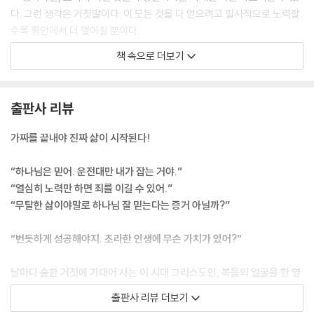
다. 그런 생각은 거짓말이다. 이 모든 것을 다 얻으려고 필사적으로 노력할
수록 평안에서 더 멀어질 뿐이다.
--- p.44
책 속으로 더보기
교만하거나 불안한 사람들은 늘 무시당했다고 여길 만한 일을 찾는다. ‘저
표정은 무슨 뜻이지?’ ‘어떻게 나한테 전화를 안 할 수 있지?’ ‘내가 이렇게
출판사 리뷰
열심히 일했는데 고맙다는 말을 들은 적이 언제더라?’ 이런 사람의 행복은
타인이 자신을 대하는 방식과 주목하는 정도, 자신에게 고마움을 표시하는
가짜를 끝내야 진짜 삶이 시작된다!
행동에 묶여 있다. 무시당한 흔적을 찾으려 들면 반드시 찾아내게 된다. 그
리고 그 순간 로켓이 지구를 떠나는 속도보다도 더 빠르게 영혼의 평안이
“하나님은 믿어. 운전대만 내가 잡는 거야.”
사라질 것이다.
“열심히 노력만 하면 죄를 이길 수 있어.”
--- p.50
“무탈한 삶이야말로 하나님 잘 믿는다는 증거 아닐까?”
기독교는 스스로를 통제하려는 태도에 정면으로 반기를 든다. 기독교는 하
“번듯하게 성공해야지. 초라한 인생에 무슨 가치가 있어?”
나님이 우리의 길로 무엇을 보내시든 그것에 항복하는 겸손을 바탕으로 한
다. 이는 참으로 흥미진진한 삶이다. 자유하게 하는 삶이다. 그리고 의존하
날마다 숱한 거짓에 기대어 사는 이 시대 그리스도인, 복음의 얼굴을 한 영
는 삶이다. 우리는 이 삶을 살기 위해 거듭났다.
적 기만을 해체하라!
출판사 리뷰 더보기
그럼에도 이런 종류의 삶은 두려움을 일으킨다. 바리새인들의 ‘산더미 규