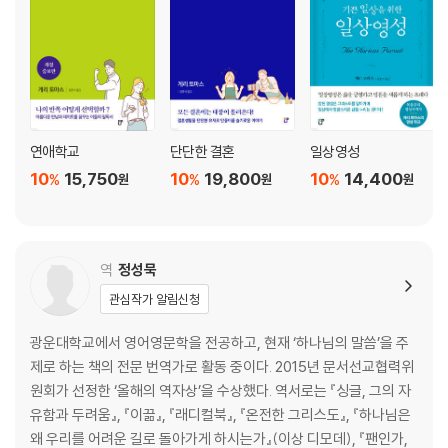
11. “하나님이 나한테 이 정도는 당연히 해 주셔야 하지 않나?”
- 불평 가득한 청구서를 찢고 ‘구조받은 자’의 심장으로
12. “이만하면 됐어. 더 배울 것도 없어.”
- 지혜 없이 내달리는 세상, 하나님 나라의 지적 화력으로 맞서다
연애학교
단단한 결혼
일상영성
10
15,750
10
19,800
10
14,400
%
%
%
원
원
원
에필로그. 지금 여기서, 하나님 나라를 사는 즐거움
감사의 말
주
역
정성묵
관심작가 알림신청
광운대학교에서 영어영문학을 전공하고, 현재 ‘하나님의 말씀’을 주
제로 하는 책의 전문 번역가로 활동 중이다. 2015년 문서선교협력위
원회가 선정한 ‘올해의 역자상’을 수상했다. 역서로는 『싱글, 그의 자
유함과 두려움』, 『이끎』, 『래디컬북』, 『온전한 그리스도』, 『하나님은
왜 우리를 어려운 길로 돌아가게 하시는가』(이상 디모데), 『팬인가,