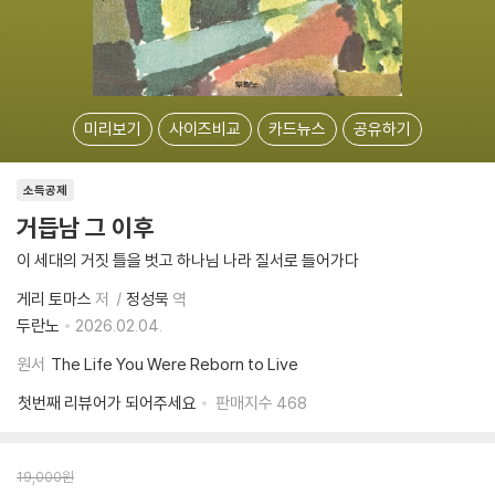
미리보기
사이즈비교
카드뉴스
공유하기
소득공제
거듭남 그 이후
이 세대의 거짓 틀을 벗고 하나님 나라 질서로 들어가다
게리 토마스
저
정성묵
역
두란노
2026.02.04.
원서
The Life You Were Reborn to Live
첫번째 리뷰어가 되어주세요
판매지수
468
19,000
원