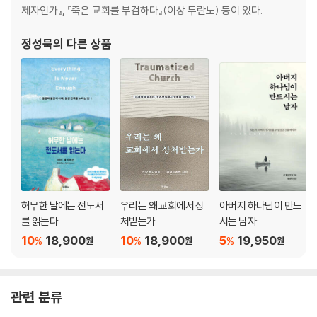
제자인가』, 『죽은 교회를 부검하다』(이상 두란노) 등이 있다.
정성묵
의 다른 상품
허무한 날에는 전도서
우리는 왜 교회에서 상
아버지 하나님이 만드
를 읽는다
처받는가
시는 남자
10
18,900
10
18,900
5
19,950
%
%
%
원
원
원
관련 분류