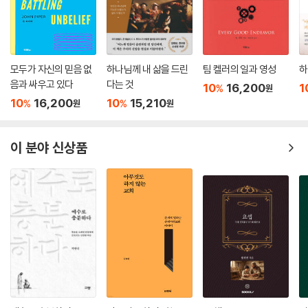
다면 당연히 그들이 십자가나 예수님의 부활에 관해 전할 수는 없었을 것
안한 경로와 다른 길을 선택하는 이들도 있겠지만, 그럼에도 이 책은 영적
이다. 당시 제자들은 우리가 흔히 복음 전체로 여기는 이 사실들에 관해 이
삶이라는 복잡한 지형을 헤쳐 나가려는 모든 이들에게 신뢰할 만한 나침반
야기하지 않았다. 그렇다면 그들이 전한 “복음”이란 과연 무엇이었을까?
이 되어 줄 것이다.
누가복음 9장 2절은 이렇게 말한다. “〔예수님이〕 하나님의 나라를 전
모두가 자신의 믿음 없
하나님께 내 삶을 드린
팀 켈러의 일과 영성
하
- 프랭크 바이올라 (《인써전스》 저자)
파하며 앓는 자를 고치게 하려고 〔제자들을〕 내보내시며.” 다시 말하지
음과 싸우고 있다
다는 것
10
16,200
1
%
원
만 당시는 예수님이 돌아가시기 전이었다. 그렇다면 제자들은 무엇을 전했
10
16,200
10
15,210
%
%
원
원
게리 토머스가 거듭난 우리가 하나님과 친밀해지기 위해 살아야 할 삶에
던 것일까? 바로 새로운 세상이 왔다는 소식이었다. 하나님이 우리를 반역
관한 유용하고 지혜롭고 성경적인 책을 선보였다. 그는 그리스도의 제자로
과 미움의 삶으로부터 예배와 사랑의 삶으로 다시 부르고 계신다는 소식이
서 우리의 전진을 막는 열두 가지 거짓말을 해체해야 한다고 강조한다. 이
었다. 이제 우리의 소명은 단순히 우리 자신만을 위해 사는 것이 아니라 하
이 분야 신상품
책을 강력하게 추천한다!
나님 나라(그분의 영향과 다스림)를 확장하는 것이라는 소식이었다. 우리
- 시앙양 탄(Siang-Yang Tan) (풀러신학교(Fuller Theological Semina
의 일은 사람들이 자신만을 위해 사는 것이 아니라 하나님을 위해 살게 만
ry) 임상심리학 수석 교수)
드는 것이라는 소식이었다.
--- p.122
이 책은 통찰력 넘치고 실천적이며, 때로는 충격적일 정도로 시대의 흐름
하나님의 최종 목표는 우리를 그분께로 더 가까이 이끄시는 것이다. 반면
을 거스른다. 교묘한 영적 의도들이 우리 삶을 오염시키려 하는 이 시대에
에 사탄의 최종 목표는 고난을 이용해 우리를 하나님에게서 떼어 놓는 것
꼭 필요한 새로운 진리로 가득하다. 게리 토머스는 깊이 있는 신학을 쉬운
이다. 브룩스는 또 이렇게 말한다. “사탄이 욥에게 온갖 고통을 가하며 노
언어로 풀어 우리를 거짓 내러티브에서 건져 내고, 예수의 능력으로 거듭
렸던 것은 욥을 거지로 만드는 것이 아니라, 하나님을 모독하는 자로 만드
난 자들을 향한 하나님의 비전으로 나아가는 여정에 동참시킨다.