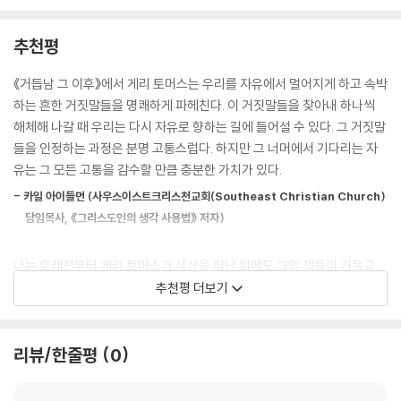
칙’은 쉽게 이해하고 관리하고 제시할 수 있어 오히려 편안할 수 있다. “이
이 책은 영적 성장을 위한 추가적인 규칙이나 결단을 요구하는 대신, 이미
건 하고 저건 하지 말라. 여기서 기도하라. 지금은 일하지 말고 이때 일하
몸에 밴 잘못된 신념들을 과감하게 해체하는, ‘학습된 것을 버리는’(unlea
추천평
라. 이런 옷을 입고 저런 옷은 입지 말라. 이것을 이렇게 요리해서 이때 먹
rn) 여정으로 우리를 초대한다. 하나님이 설계하신 풍성한 삶은 미래의 보
으라.” 이런 종교는 우리에게 안전하고 질서정연한 세상을 공급한다. 이런
상이 아니라, 우리가 무의식 중에 믿어 온 거짓말을 걷어 내는 바로 그 자리
《거듭남 그 이후》에서 게리 토머스는 우리를 자유에서 멀어지게 하고 속박
시스템에서는 하나님이 규칙을 책에 써서 우리에게 주신 뒤에는 이제 우리
에서 시작되기 때문이다. 이는 타성에 젖은 종교 생활에서 벗어나 오늘을
하는 흔한 거짓말들을 명쾌하게 파헤친다. 이 거짓말들을 찾아내 하나씩
가 책임을 맡는 것이다. 그때부터 우리는 하나님의 규칙을 깰 가능성조차
하나님 나라의 생기로 살아가게 하는 강력한 동력을 제공한다. 이러한 통
해체해 나갈 때 우리는 다시 자유로 향하는 길에 들어설 수 있다. 그 거짓말
없도록 스스로 만든 규칙들을 더한다. 하지만 이러한 삶은 믿음의 삶이 아
찰은 신앙의 첫발을 뗀 초심자에게는 하나님과 친밀해지는 견고한 토대를,
들을 인정하는 과정은 분명 고통스럽다. 하지만 그 너머에서 기다리는 자
닌 두려움의 삶이다. 워드는 이렇게 말했다. “우리는 너무 길들여졌다. 우
매너리즘에 빠진 기존 신자에게는 복음의 본질로 돌아가는 결정적 전환점
유는 그 모든 고통을 감수할 만큼 충분한 가치가 있다.
리는 종교에서 모험심을 잃고 있다.”
을 제시한다. 나아가 개인의 회복을 넘어, 이 시대 교회가 정죄와 판단을 멈
하나님을 위해 모험한 적이 언제인가?
- 카일 아이들먼 (사우스이스트크리스천교회(Southeast Christian Church)
추고 본질적인 사명 위에 다시 서도록 돕는다.
--- p.61
담임목사, 《그리스도인의 생각 사용법》 저자)
쇠사슬과 어두움에 둘러싸였을 때 “삼손은 도와 달라고 외치지 않았다. 자
나는 오래전부터 게리 토머스가 세상을 떠난 뒤에도 그의 책들이 기독교
신의 외침에 신경 쓸 사람이 가까이에 아무도 없다는 것을 알았기 때문이
저술의 고전으로 남을 것이라 말해 왔다. 그를 알고 지내며 인터뷰하는 특
추천평 더보기
다.” 그는 철저히 혼자였다. 하지만 다윗의 상황은 전혀 달랐다. “그는 지옥
권을 누리는 동안 지켜본 바로, 그는 전능하신 하나님과 하나가 되는 데 가
같은 삶 속으로 곤두박질하는 순간에도 여전히 자신의 친구들을 볼 수 있
장 열정적이었다. 지혜의 샘과도 같은 그는 하나님의 깊은 세계를 끊임없
었고, 친구들도 그를 바라보았다. 그가 도움을 요청하지 못할 만큼 약하고
이 갈구한다. 상투적인 말이나 공식에 안주하지 않고, 성경적 진리와 예수
리뷰/한줄평
0
혼란스러워졌을 때도 친구들은 그가 곤경에 처한 것을 보고 그를 구하기
님이 우리에게 주시려고 목숨 바쳐 사신 그 대속의 삶을 부단히 탐구한다.
위해 왔다.” 그런 친구들 중에는 다윗의 죄를 지적한 나단 선지자도 있었
이 책에서 토머스는 우리 삶에 깊숙이 침투해 너무 익숙해진 나머지 의심