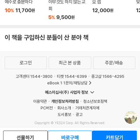
는 것이었다.”
예수로 충분하다
아무것도 하지 않는 교
요 셉
잊
- 케빈 하니 (목사, 오가닉아웃리치인터내셔널(Organic Outreach Internati
--- p.145
회
10
11,700
12,000
1
%
원
원
onal) 설립자이자 대표)
5
9,500
%
원
유혹과의 싸움은 우리 스스로는 그리스도 안에서의 삶을 살 능력이 없다는
게리 토머스는 하나님을 향한 깊은 마음을 지닌 사람이다. 그는 오랜 세월
사실을 계속해서 일깨운다. 그리스도인의 세상에 슈퍼맨이나 슈퍼 우먼 같
충실하게 성경을 연구하며 배운 것을 다른 이들과 나누고자 하는 갈망으로
이 책을 구입하신 분들이 산 분야 책
은 건 없다. 오직 슈퍼 구주만 계실 뿐이다. 아무도 시험에서 완전히 자유로
글을 쓴다. 이 책은 우리가 자주 듣고 너무도 쉽게 진실로 받아들인 진부한
울 수 없다. 이는 계속해서 하나님을 의지하며 살아야 한다는 뜻이다. 그리
통념과 거짓말들을 탁월하게 비판한다. 그는 성경이 말하는 바를 그대로
스도 안에서의 삶은 독립적인 삶이 아니다. 늘 하나님의 은혜에 의지하는
선포하고 모두가 당연히 여기는 것에 도전하기를 주저하지 않는다. 그러면
삶이다. 우리가 아무리 성장한다고 해도 하나님이 필요하다. 가끔 겪는 패
로그인
최근 본 상품
주문/배송
서도 언제나 겸손과 긍휼의 태도를 잃지 않는다. 이 책은 그리스도를 섬기
배는 굴욕적이기는 하지만 우리가 하나님께 철저히 의지한다는 사실을 상
고 교회의 신실한 지체가 되고 싶은 이들에게 큰 도움이 될 것이다. 우리 마
기시켜 주는 좋은 도구가 될 수 있다. 죄와의 싸움은 인간의 안타까운 현실
고객센터 1544-3800
티켓 1544-6399
중고샵 1566-4295
음을 혼란스럽게 하는 것들을 걷어 내고, 하나님과의 더 깊은 친밀함으로
eBook 1:1문의/채팅상담
이지만, 우리가 하나님 없이 혼자 할 수 있다고 생각하면 분명 그러려 들 것
나아가는 길에 발을 굳게 내디딜 수 있도록 구체적이고 실천적인 길잡이가
이다. 하나님의 도우심이 필요하다는 사실을 깨닫지 못하면 결국 우리는
예스이십사(주) 사업자 정보
되어 준다. 사려 깊고 성경적 근거가 확실한 이 연구서를 강력히 추천한다.
실질적인 무신론에 빠져들 것이다.
이용약관
개인정보처리방침
청소년보호정책
- 로버트 슬로안(Robert Sloan) (휴스턴크리스천대학교(Houston Christia
--- pp.164-165
PC버전
회사소개
거래처관계자께
n University) 총장)
도서홍보
광고
하나님이 그분의 일을 완성하시도록 내가 그리스도 안에서 ‘항상’ 충성스
Copyright © YES24 Corp. All Rights Reserved.
MATOM15
럽게 사는 완벽한 본보기이기를 얼마나 바랐는지 모른다. 그리고 하나님이
부족한 내게 맡겨 주신 지혜가 나의 부족함 때문에 퇴색될까 얼마나 걱정
선물하기
바로구매
카트담기