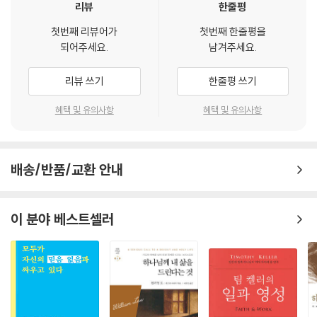
리뷰
한줄평
다. “당신이 그 사람이라”(삼하 12:7). 나단은 다윗을 회개로 이끌고 새로
조차 해 본 적 없는 거짓말들을 해체한다. 하지만 이것들은 결코 예사로운
운 방향을 가리켰다. 하나님이 우리 모두에게도 이런 친구를 주시기를! 하
거짓말이 아니다. 그는 우리의 신앙생활을 자기중심적으로 변질시키고 개
첫번째 리뷰어가
첫번째 한줄평을
지만 삼손처럼 철저히 혼자 살면, 삼손처럼 철저히 혼자 죽게 될 가능성이
인의 취향을 우상으로 숭배하게 만드는 그릇된 믿음의 실체를 파헤친다.
되어주세요.
남겨주세요.
높다.
어떤 형태든 거짓은 우리를 포로로 사로잡아, 자유를 누리고 치유를 경험
--- p.106
하는 온전한 삶을 살지 못하게 가로막는다. 철 지난 무거운 겨울옷을 벗어
리뷰 쓰기
한줄평 쓰기
던지듯 거짓말을 벗어 던질 준비가 되었는가? 그렇다면 이 책에 담긴 진리
공동체는 우리를 풍성한 삶으로 다시 불러낸다. 당신이 낙심할 때 내 안의
혜택 및 유의사항
혜택 및 유의사항
가 당신의 영혼에 깊이 스며들게 하라. 생명을 주는 새로운 계절이 당신을
성령이 당신을 일으켜 세우고, 내가 낙심할 때 당신 안의 성령이 나를 일으
기다리고 있다.
켜 세울 수 있다. 이것이 풍성한 삶을 누리는 데 공동체가 필수적인 이유다.
- 수지 라슨(Susie Larson) (기독교 작가, 라디오 진행자, 강연가)
우리는 날마다 그 삶을 붙들어야 한다는 사실을 서로에게 일깨워 주어야
배송/반품/교환 안내
한다. 직접적인 권면일 수도 있고, 미소나 소망을 담은 다정한 말, 격려, 시
얼마나 내게 필요했던 책인지! 흔하게 다뤄지지 않는 주제에 대한 저자의
기적절한 문자나 이메일, 혹은 경청 같은 간접적인 방식일 수도 있다.
참신한 접근법은 저자 특유의 직설적이면서도 은혜로운 문체와 어우러져,
--- p.108
이 분야 베스트셀러
계속해서 책장을 넘기게 했다. 우리는 지금 지혜가 절실히 요구되는 시대
를 살고 있으며, 이 책은 더할 나위 없이 적절한 때에 우리를 찾아왔다.
복음을 “예수님은 우리가 죄를 용서받고 그분과 함께 천국에 살 수 있도록
- 새러 해거티(Sara Hagerty) (Unseen(보이지 않음) 저자)
완벽한 삶을 살다가 십자가에서 돌아가신 뒤 죽음에서 다시 살아나셨
다”로 정리할 수 있다고 생각한다면 누가복음 9장 6절 말씀을 보라. “제자
들이 나가 각 마을에 두루 다니며 곳곳에 복음을 전하며 병을 고치더라.”
잘 알려진 길과 인적이 드문 길을 함께 보여 주는 지도처럼 《거듭남 그 이
여기서 제자들이 복음을 전할 때는 예수님이 아직 살아 계실 때였다. 그렇
후》는 독자들이 자신의 신앙 여정을 다시 살펴보도록 이끈다. 이 책에서 제