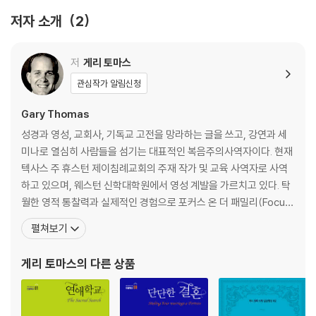
- 마음의 빗장을 풀고 ‘우리’라는 신비 속으로
저자 소개
2
5. “복음이란 예수 믿고 천국 가는 거야.”
- 거듭남, 하나님 나라 사명을 위해 ‘선발’되는 영광
저
게리 토마스
관심작가 알림신청
6. “무탈한 삶이야말로 하나님 잘 믿는다는 증거 아닐까?”
- 애통의 골짜기에서 진짜 하나님을 경험하는 복
Gary Thomas
성경과 영성, 교회사, 기독교 고전을 망라하는 글을 쓰고, 강연과 세
7. “제대로 거듭났다면 죄 한 톨 없는 무결한 삶이어야지.”
미나로 열심히 사람들을 섬기는 대표적인 복음주의사역자이다. 현재
- 죄와 치열하게 씨름함으로써 구주께 더 밀착되는 신비
텍사스 주 휴스턴 제이침례교회의 주재 작가 및 교육 사역자로 사역
하고 있으며, 웨스턴 신학대학원에서 영성 계발을 가르치고 있다. 탁
8. “교회는 예나 지금이나 하나같이 문제투성이야.”
월한 영적 통찰력과 실제적인 경험으로 포커스 온 더 패밀리(Focus
- 교회의 빈틈, 다름 아닌 내가 채워야 할 섬김의 자리
on the Family), 패밀리 라이프 투데이(Family Life Today) 등 라
펼쳐보기
디오방송의 단골 출연자이며, 국제적으로 인기 있는 강사다. 각종 수
9. “보이는 세상이 전부야. 천사니 영적 전쟁이니 하는 건 다 허구일 뿐.”
상에 빛나는 그의 저서들은 10여 개의 언어로 번역되어 전 세계에서
게리 토마스
의 다른 상품
- 나를 지키기 위해 내 일상에 틈입하는 하늘의 군대
백만 부 이상 팔렸다.
10. “번듯하게 성공해야지. 초라한 인생에 무슨 가치가 있어?”
- 화려한 신기루 너머 영원한 부요함에 삶을 쏟아붓다