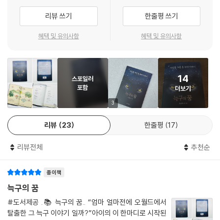
서 오는 것이 다르다는 것을. 사육장 안에서는 할 일이 없던 귀와 코와 다리
리뷰 쓰기
한줄평 쓰기
가 숲에서 비로소 깨어난다. 이 장면들은 어린 독자들에게는 모험의 설렘
을, 성인 독자들에게는 존재가 자기 몸의 감각을 되찾는 깊은 울림을 전한
혜택 및 유의사항
혜택 및 유의사항
다.
시인 전윤호는 이 작품을 두고 “세상을 처음 만나는 감각의 떨림과 기
쁨”을 맑고 아름답게 그려낸 동화라고 평했다. 소설가 고은주는 읽고 나면
14
스포일러
마음속에 오래 바람 냄새가 남는 작품이라며, 어린 독자와 어른의 마음을
포함
더보기
함께 흔드는 아름다운 동화라고 추천했다. 표지에 실린 두 추천사는 이 책
이 단지 어린이를 위한 동화에 머물지 않고, 모든 세대가 함께 읽을 수 있는
3
감각의 문학임을 보여준다.
리뷰
23
한줄평
17
늑구는 왜 탈출을 했을까?
리뷰전체
추천순
네모난 하늘은 실제 동물원의 모습이 아니라, 늑구가 넘어서고 싶었던 마
음의 울타리
종이책
실제 늑구의 탈출을 둘러싸고는 여러 해석이 있었다. 바깥세상에 대한 호
기심뿐 아니라, 탈출 전 무리 안에서의 서열 관계 변화가 영향을 미쳤을 가
늑구의 꿈
능성도 사육사의 의견으로 제기되었다. 어린 늑대에게 울타리 안은 익숙한
#도서제공 .📚 늑구의 꿈.. “엄마 얼마전에 오월드에서
공간이었지만, 동시에 형제들과의 관계, 몸의 성장, 무리 안에서의 위치가
탈출한 그 늑구 이야기 일까?”아이의 이 한마디로 시작된