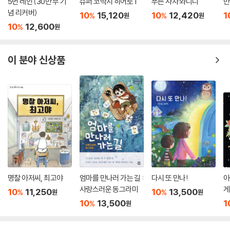
5번 레인 (30만 부 기
슈퍼 코딱지 히어로 1
푸른 사자 와니니
만
념 리커버)
10
15,120
10
12,420
1
%
%
원
원
10
12,600
%
원
이 분야 신상품
명찰 아저씨, 최고야
엄마를 만나러 가는 길 :
다시 또 만나!
아
사랑스러운 동그라미
게
10
11,250
10
13,500
%
%
원
원
10
13,500
1
%
원