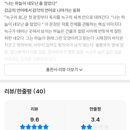
“나는 하늘이 네모난 줄 알았다”
감금의 언어에서 감각의 언어로 나아가는 동화
『늑구의 꿈』은 첫 문장부터 독자를 늑구의 세계 안으로 데려간다. “나는 하
늘이 네모난 줄 알았다.” 이 문장은 작품 전체를 관통하는 핵심 이미지다.
늑구가 태어난 곳에서 보이는 하늘은 건물과 철망 사이에 반듯하게 잘린
파란 네모다. 그는 하늘이 원래 그런 모양이라고 믿는다. 사육장의 바닥은
차갑고 딱딱하며, 아무리 걸어도 발자국이 남지 않는다. 물통까지 열세 걸
음, 밥그릇까지 아홉 걸음, 잠자리까지 열한 걸음. 늑구의 삶은 같은 길을
반복하는 숫자로 이루어져 있다.
그러나 바람은 그 숫자의 세계를 조금씩 흔든다. 보문산 쪽에서 불어오는
출판사 리뷰 더보기
바람은 사육장의 냄새와 전혀 다른 냄새를 품고 온다. 젖은 흙 냄새, 꽃 냄
새, 나뭇잎 냄새. 늑구는 바람을 통해 아직 보지 못한 세상을 꿈꾸기 시작한
다. 그의 코는 창문이 되고, 냄새는 지도가 된다. 이 작품의 특별함은 바로
리뷰/한줄평
40
여기에 있다. 작가는 늑구의 탈출을 거대한 사건으로만 다루지 않는다. 오
히려 작은 감각 하나하나를 통해 한 생명이 세계를 새롭게 배워가는 과정
을 보여준다.
리뷰
한줄평
늑구는 바깥으로 나간 뒤 처음으로 깨닫는다. 하늘은 네모가 아니며, 아무
9.6
3.4
리 달려도 벽이 나타나지 않는 곳이 있다는 것을. 흙은 발자국을 받아들이
고, 풀잎은 발가락 사이를 간질이고, 숲의 소리는 위에서 오는 것과 아래에