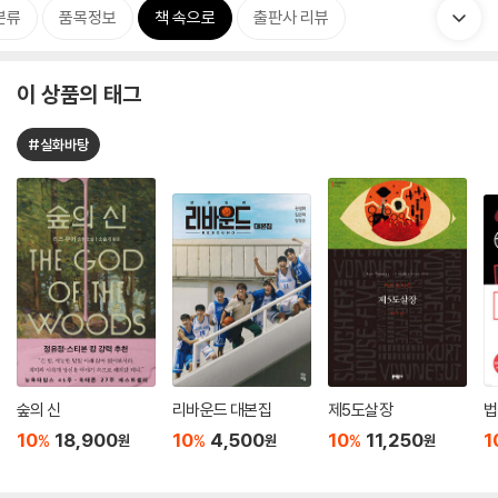
분류
품목정보
책 속으로
출판사 리뷰
이 상품의 태그
#실화바탕
숲의 신
리바운드 대본집
제5도살장
법
10
18,900
10
4,500
10
11,250
1
%
%
%
원
원
원