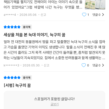
계속 변하는 살아 있는 공간이기도 했다.
책읽기책을 펼치기도 전에이미 아이는 이야기 속으로 들
오로라 작가는 이 지점에 주목했다.
어가 있었어요“그럼 바깥에 나간 늑구는 무엇을 봤을
“처음에는 늑구가 왜 울타리 아래 흙을 팠을까 하는 질문이 가장 컸습니다.
까?”“무서웠을까 아니면 신났을까?”질문이 이어지면서
a*****4
2026.05.06.
신고
1
댓글
0
자연스럽게 책 속으로 스며드는 느낌이었어요늑구의 꿈
실제 동물원은 작품 속처럼 완전히 닫힌 네모난 하늘의 공간은 아니었고,
은 단순한 탈출 이야기가 아니었어요어디까지
비교적 트인 숲형 환경에 가까웠습니다. 그런데도 늑구는 흙을 팠습니다.
종이책
바깥세상에 대한 궁금함도 있었겠지만, 무리 안에서의 관계 변화나 서열의
세상을 처음 본 늑대 이야기, 늑구의 꿈
긴장도 늑구를 움직인 이유 중 하나였을지 모른다고 생각했습니다. 네모난
하늘은 실제 동물원의 모습이 아니라, 늑구가 넘어서고 싶었던 마음의 울
얼마 전 대전의 동물원에서 땅을 파고 탈출했던 늑대 늑구의 소식을 접하
고 가슴을 졸였던 기억이 아직도 생생합니다. 탈출 소식이 전해진 후 꽤 많
타리일지도 모릅니다.”
은 시간이 흘러도 그저 목격 사례만 간간이 들려올 뿐, 좀처럼 발견되지 못
작품 속 늑구는 형들을 사랑하고 그리워하지만, 동시에 혼자만 바람의 냄
하는 나날들이 지속되었지요. 집에서 소중한 반려동물과 함께 생활하는 반
새에 오래 귀 기울이는 존재로 그려진다. 그는 형제들과 함께 있으면서도
려인 입장에서 그 소식은 남일 같지 않았고, 마음이 너무나 안타까워 매일
바깥을 꿈꾸고, 바깥으로 나온 뒤에는 다시 형들의 따뜻한 옆구리를 그리
k*******3
2026.05.30.
신고
0
댓글
0
같이 애를 태우
워한다. 이 양가적인 감정은 실제 동물의 행동을 인간적으로 단순화하지
않으면서도, 독자가 늑구의 마음을 상상할 수 있게 한다.
종이책
오로라 작가는 말한다.
[서평] 늑구의 꿈
“저는 늑구의 탈출을 하나의 이유로 설명하고 싶지 않았습니다. 동물의 마
음을 우리가 다 알 수는 없으니까요. 다만 바깥에서 불어오는 냄새, 울타리
스포일러가 포함된 글입니다!
아래의 흙, 무리 안에서의 변화, 형제들에 대한 애정과 외로움이 늑구 안에
글보기
서 함께 움직였을지도 모른다고 상상했습니다. 『늑구의 꿈』은 그 복잡한