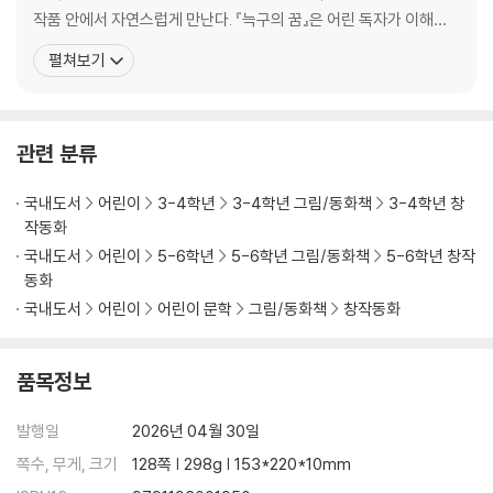
11. 형들이 보고 싶다
작품 안에서 자연스럽게 만난다. 『늑구의 꿈』은 어린 독자가 이해할
12. 하늘의 눈
수 있는 쉬운 문장으로 쓰였지만, 그 안에는 오늘의 사회가 함께 생각
펼쳐보기
13. 거짓말하는 울음소리
해야 할 질문이 담겨 있다. 동물원에서 보호받는다는 것은 무엇인가.
14. 나를 닮은 가짜
자유란 어디에 있는가. 인간은 다른 생명의 감각을 얼마나 알고 있는
가. 화면 속 이미지가 빠르게 퍼지는 시대에, 몸을
네 번째 이야기
관련 분류
끝없는 발자국
국내도서
어린이
3-4학년
3-4학년 그림/동화책
3-4학년 창
15. 꿈은 끝나지 않는다
작동화
국내도서
어린이
5-6학년
5-6학년 그림/동화책
5-6학년 창작
작가의 말
동화
덧붙이는 말
국내도서
어린이
어린이 문학
그림/동화책
창작동화
품목정보
발행일
2026년 04월 30일
쪽수, 무게, 크기
128쪽 | 298g | 153*220*10mm