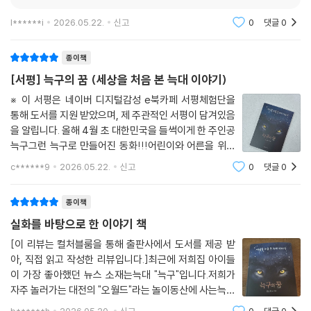
마음을 어린 늑대의 감각으로 따라가 본 이야기입니다.”
l******i
2026.05.22.
신고
0
댓글
0
실제 사건에서 출발한 창작 동화
자유, 보호, 공존, 그리고 인간이 자연에 남기는 흔적
종이책
『늑구의 꿈』은 실제 늑대 ‘늑구’의 탈출 사건에서 영감을 받았다. 작가의 말
[서평] 늑구의 꿈 (세상을 처음 본 늑대 이야기)
에 따르면, 늑구는 다시 돌아왔다. 그래서 이 이야기는 탈출의 성공담도, 야
※ 이 서평은 네이버 디지털감성 e북카페 서평체험단을
생으로 완전히 돌아간 이야기로도 읽히지 않는다. 작가는 오히려 한 생명
통해 도서를 지원 받았으며, 제 주관적인 서평이 담겨있음
이 아주 짧은 시간이라도 처음으로 세상을 온몸으로 만나 본 기억이 무엇
을 알립니다. 올해 4월 초 대한민국을 들썩이게 한 주인공
을 남기는지 묻는다.
늑구그런 늑구로 만들어진 동화!!!어린이와 어른을 위하
책의 후반부는 이 질문을 더 넓은 자리로 확장한다. 숲에서의 자유는 아름
여 만들어진 창작 동화늠름하면서도 귀여운 늑구 그림이
c******9
2026.05.22.
신고
0
댓글
0
답지만 외롭고, 바깥세상은 경이롭지만 위험하다. 늑구는 형들이 보고 싶
반겨주는 책의 시작처음 뉴스를 통해 늑구의 탈출 소식을
어지고, 따뜻한 옆구리의 기억을 그리워한다. 자유는 단지 울타리 밖에 있
접했을 때, 여타 사건들처럼 사살당하지는
종이책
는 것이 아니라, 몸이 제 기능을 되찾는 일이며 동시에 외로움과 두려움을
실화를 바탕으로 한 이야기 책
견디는 일이기도 하다.
작품은 또한 인간이 자연에 남기는 흔적을 조용히 보여준다. 늑구는 물가
[이 리뷰는 컬처블룸을 통해 출판사에서 도서를 제공 받
에서 버려진 물고기를 먹고, 그 안에 남아 있던 낚싯바늘까지 삼킨다. 본문
아, 직접 읽고 작성한 리뷰입니다.]최근에 저희집 아이들
뒤의 덧붙이는 말은 실제 늑구의 위장 속에서 나뭇잎, 생선 가시, 2.6센티
이 가장 좋아했던 뉴스 소재는늑대 "늑구"입니다.저희가
자주 놀러가는 대전의 "오월드"라는 놀이동산에 사는늑대
미터의 낚싯바늘이 발견되었고 내시경으로 제거되었다는 사실을 전한다.
늑구가 동물원을 탈출한 사건인데요.이 책은 그 이야기를
이 대목은 작품의 의미를 한층 넓힌다. 늑구는 사람의 손에서 자란 생명이