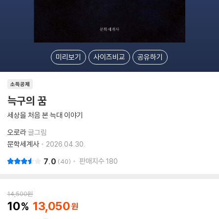
미리보기
사이즈비교
공유하기
소득공제
늑구의 꿈
세상을 처음 본 늑대 이야기
오로라
글그림
문학세계사
2026.04.30.
7.0
판매지수
180
40
14,500
원
10
13,050