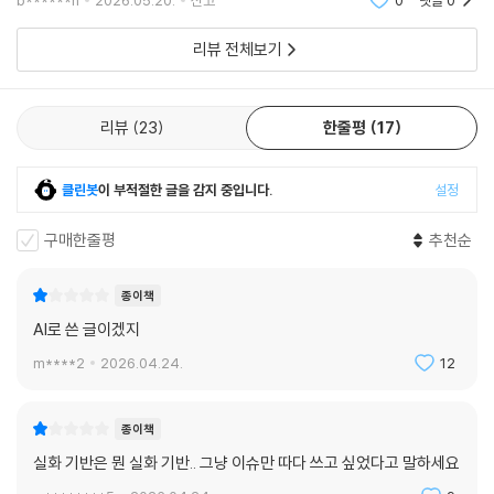
b******h
2026.05.20.
신고
0
댓글
0
바탕으로 만든 소설입니다.저희집 아이들은 매일 매일 늑
지만, 짧게 만난 숲에서도 결국 사람의 흔적을 피하지 못한다. 누군가 무심
구가 잡혔는지안 잡혔는지 궁금해 할 정도로
히 버린 작은 것이 숲과 강, 그리고 그곳에 사는 생명들의 몸속에까지 닿는
리뷰 전체보기
다는 사실을 이 책은 어린 독자들도 이해할 수 있는 방식으로 전한다.
또 하나 눈에 띄는 점은 현대의 이미지 환경에 대한 문제의식이다. 작품 속
에는 늑구를 찾기 위한 하늘의 눈, 가짜 울음소리, 화면 속 가짜 늑구가 등
리뷰
23
한줄평
17
장한다. 진짜 늑구는 배가 고프고, 발이 아프고, 형들이 보고 싶어 떨고 있
다. 그러나 화면 속 가짜 늑구는 멋지고, 사납고, 빠르게 퍼져나간다. 작가
클린봇
이 부적절한 글을 감지 중입니다.
설정
는 “가짜는 가벼워서 멀리 간다. 진짜는 무거워서 여기 있다”는 문장으로,
몸을 가진 생명과 이미지로 소비되는 존재 사이의 차이를 선명하게 드러낸
구매한줄평
추천순
다.
이처럼 『늑구의 꿈』은 자연과 동물, 자유와 감금, 보호와 통제, 진짜와 가짜
종이책
의 문제를 어린 늑대의 감각 속에 녹여낸다. 메시지는 분명하지만 설교적
AI로 쓴 글이겠지
이지 않다. 독자는 늑구와 함께 놀라고, 기뻐하고, 두려워하고, 그리워하는
m****2
2026.04.24.
12
동안 자연스럽게 생명을 바라보는 마음을 넓혀가게 된다.
그림으로 따라가는 아흐레 동안의 여정
종이책
〈늑구의 지도〉가 열어 보이는 이야기의 공간
실화 기반은 뭔 실화 기반.. 그냥 이슈만 따다 쓰고 싶었다고 말하세요
이 책의 앞면지에는 ‘늑구의 지도’가 실려 있다. 부제는 “아흐레 동안의 여