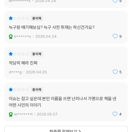
정”이다. 지도에는 대전 오월드, 산성초등학교, 보문산 숲, 시루봉, 뿌리공
w********5
2026.04.24.
9
원, 저수지, 안영IC 수로 등 늑구가 지나간 장소들이 따뜻한 그림으로 배치
되어 있다. 독자는 이 지도를 통해 늑구의 이동을 사건의 경로로만 보는 것
종이책
이 아니라, 한 생명이 세상을 하나씩 배워가는 감각의 여정으로 받아들이
늑구랑 얘기해보심? 늑구 사전 취재는 하신건가요?
게 된다.
각 장소에는 늑구가 알게 된 것들이 붙어 있다. 하늘은 네모가 아니라는 것,
b******o
2026.04.24.
9
자유는 넓고 외롭다는 것, 물은 노래한다는 것, 하울링은 보고 싶다는 것,
길은 끝나지 않는다는 것. 이 지도는 단순한 안내 그림이 아니라 작품 전체
종이책
의 정서를 압축한 또 하나의 서사다. 마지막 문장처럼, “한 번 본 세상은, 다
적당히 해라 진짜
시 눈을 감는다고 해서 사라지지 않는다.” 늑구가 본 세계는 다시 사육장으
로 돌아간 뒤에도 몸 안에 남는다. 흙을 판 발톱, 숲 냄새를 맡은 코, 별을 본
d****g
2026.04.25.
5
눈, 물소리를 들은 귀는 예전으로 완전히 돌아갈 수 없다.
책의 표지는 짙은 밤하늘과 별빛, 그리고 늑대의 노란 눈을 중심으로 구성
종이책
되어 있다. 어둠 속에서 빛나는 늑구의 눈은 이 작품이 가진 두 가지 감정을
이슈는 잡고 싶은데 본인 이름을 쓰면 난리나서 가명으로 책을 낸
동시에 품고 있다. 하나는 아직 모르는 세계를 향한 두려움이고, 다른 하나
어떤 시인의 이야기
는 끝내 그 세계를 보고야 말겠다는 호기심이다. 오로라 작가의 그림은 과
장된 캐릭터화 대신 부드러운 수채화적 감각으로 늑구의 내면을 표현한다.
w*******t
2026.05.07.
4
덕분에 작품은 실제 사건의 긴장감을 지니면서도, 어린 독자가 부담 없이
따라갈 수 있는 맑은 동화의 결을 유지한다.
한줄평 전체보기