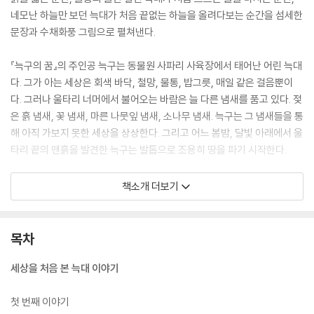
네모난 하늘만 보던 늑대가 처음 끝없는 하늘을 올려다보는 순간을 섬세한
문장과 수채화풍 그림으로 펼쳐낸다.
『늑구의 꿈』의 주인공 늑구는 동물원 사파리 사육장에서 태어난 어린 늑대
다. 그가 아는 세상은 회색 바닥, 철망, 물통, 밥그릇, 매일 같은 걸음뿐이
다. 그러나 울타리 너머에서 불어오는 바람은 늘 다른 냄새를 품고 있다. 젖
은 흙 냄새, 꽃 냄새, 마른 나뭇잎 냄새, 소나무 냄새. 늑구는 그 냄새들을 통
해 아직 가보지 못한 세상을 상상한다. 그리고 어느 봄밤, 달빛 아래에서 울
타리 끝의 맨흙을 발견한 늑구는 발톱으로 조용히 땅을 파기 시작한다.
책은 늑구의 시선을 끝까지 따라간다. 늑구에게 바깥세상은 인간이 이미
책소개 더보기
알고 있는 자연이 아니라, 하나하나 처음 이름 붙여야 하는 낯선 감각의 세
계다. 흙은 발을 안아주는 바닥이고, 물은 노래하는 생명이며, 숲은 수많은
소리로 말을 거는 존재다. 하늘은 네모가 아니며, 빛은 따뜻할 수 있고, 바
목차
람은 온몸으로 오는 것이다. 아이들은 늑구의 모험을 따라가며 세계를 새
롭게 만나는 기쁨을 느끼고, 어른들은 오래 잊고 있던 자유와 감각의 원형
세상을 처음 본 늑대 이야기
을 다시 떠올리게 된다.
첫 번째 이야기