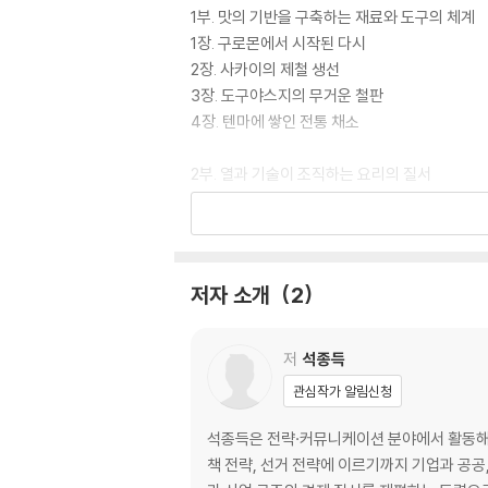
1부. 맛의 기반을 구축하는 재료와 도구의 체계
1장. 구로몬에서 시작된 다시
2장. 사카이의 제철 생선
3장. 도구야스지의 무거운 철판
4장. 텐마에 쌓인 전통 채소
2부. 열과 기술이 조직하는 요리의 질서
5장. 타코야키의 둥근 리듬
6장. 쿠시카츠의 바삭한 규칙
7장. 우메다를 울리는 이카야키
8장. 부타만의 뜨거운 김
저자 소개
2
3부. 좁은 골목 카운터에서 나누는 안부
9장. 쓰루하시의 밤과 호르몬
저
석종득
10장. 도테야키의 짙은 농도
관심작가 알림신청
11장. 오므라이스의 부드러운 단면
12장. 구루미모치의 늦은 단맛
석종득은 전략·커뮤니케이션 분야에서 활동해 온
책 전략, 선거 전략에 이르기까지 기업과 공공
4부. 일상의 경계를 허무는 퇴근길의 식탁