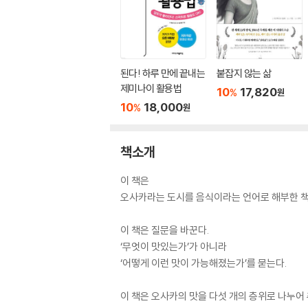
된다! 하루 만에 끝내는
붙잡지 않는 삶
제미나이 활용법
10
17,820
%
원
10
18,000
%
원
책소개
이 책은
오사카라는 도시를 음식이라는 언어로 해부한 책
이 책은 질문을 바꾼다.
‘무엇이 맛있는가’가 아니라
‘어떻게 이런 맛이 가능해졌는가’를 묻는다.
이 책은 오사카의 맛을 다섯 개의 층위로 나누어