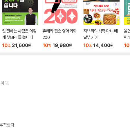
일 잘하는 사람은 이렇
유레카 팝송 영어회화
지브리의 식탁 마녀 배
올
게 챗GPT를 씁니다
200
달부 키키
력 1
10
21,600
10
19,980
10
14,400
10
%
%
%
원
원
원
이다.
 추적한다.