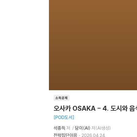
소득공제
오사카 OSAKA - 4. 도시와 음
POD도서
석종득
저
담이(AI)
저(AI생성)
전략집단이음
2026.04.24.