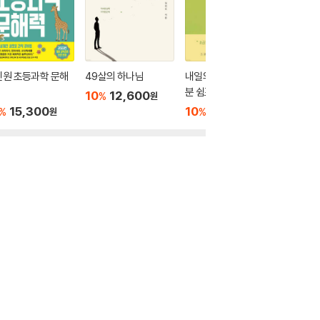
인원 초등과학 문해
49살의 하나님
내일의 나를 깨우는 5
토큰 이
분 쉼표
10
12,600
10
1
%
%
원
15,300
10
17,820
%
%
원
원