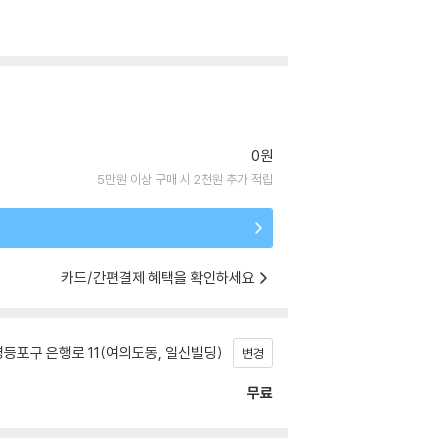
0원
5만원 이상 구매 시 2천원 추가 적립
카드/간편결제 혜택을 확인하세요
등포구 은행로 11(여의도동, 일신빌딩)
변경
무료