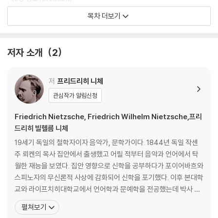
내 삶의 입법자가 되다
목차 더보기
제4장 긍정(Affirmation)
운명을 사랑하는 초월자
저자 소개
2
제5장 관계와 고립
타인의 시선에서 해방된 자의 거리 두기
저
프리드리히 니체
관심작가 알림신청
제6장 멘탈의 회복
무너진 나를 다시 세우는 단단한 마음가짐
Friedrich Nietzsche, Friedrich Wilhelm Nietzsche,프리
드리히 빌헬름 니체
제7장 일과 성취
19세기 독일의 철학자이자 음악가, 문학가이다. 1844년 독일 작센
타인의 속도에 휘둘리지 않는 나만의 리듬
주 뢰켄의 목사 집안에서 출생했고 어릴 적부터 음악과 언어에서 탁
월한 재능을 보였다. 집안 영향으로 신학을 공부하다가 포이어바흐와
제8장 일상의 초월
스피노자의 무신론적 사상에 감화되어 신학을 포기했다. 이후 본대학
오늘, 여기, 내 곁의 삶을 장악하는 법
교와 라이프치히대학교에서 언어학과 문예학을 전공했는데 박사 논
문을 제출하기 전에 이미 명문대인 스위스 바젤대학교에 초빙될 만큼
펼쳐보기
제9장 관계의 해독
뛰어난 학생이었다. 1869년부터 스위스 바젤대학교에서 고전문헌