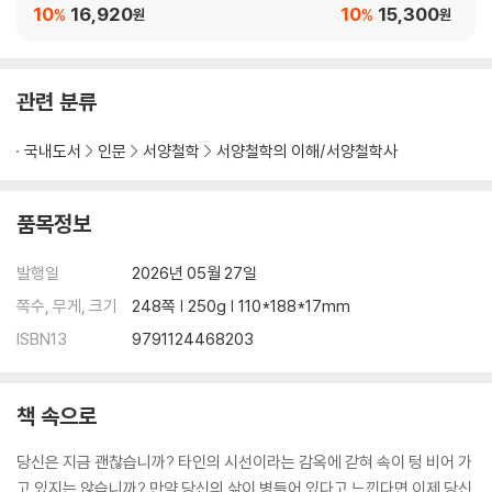
10
16,920
10
15,300
%
%
원
원
관련 분류
국내도서
인문
서양철학
서양철학의 이해/서양철학사
품목정보
발행일
2026년 05월 27일
쪽수, 무게, 크기
248쪽 | 250g | 110*188*17mm
ISBN13
9791124468203
책 속으로
당신은 지금 괜찮습니까? 타인의 시선이라는 감옥에 갇혀 속이 텅 비어 가
고 있지는 않습니까? 만약 당신의 삶이 병들어 있다고 느낀다면 이제 당신