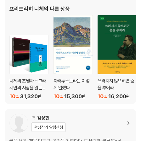
나를 갉아먹는 타인으로부터 완벽히 독립하기
학 교수로 일하던 그는 1879년 건강이 악화되면서 교수직을 그만두
프리드리히 니체
의 다른 상품
었다. 편두통과 위통에 시달리는 데다가 우울증까지 앓았지만
에필로그
니체의 초월자 + 그라
차라투스트라는 이렇
쓰러지지 않으려면 춤
시안의 사람을 읽는 눈
게 말했다
을 추어라
세트
10
31,320
10
15,300
10
16,200
%
%
%
원
원
원
역
김상현
관심작가 알림신청
글을 쓰고, 책을 만들고, 공간을 기획한다. 도서출판 ‘필름(Feel