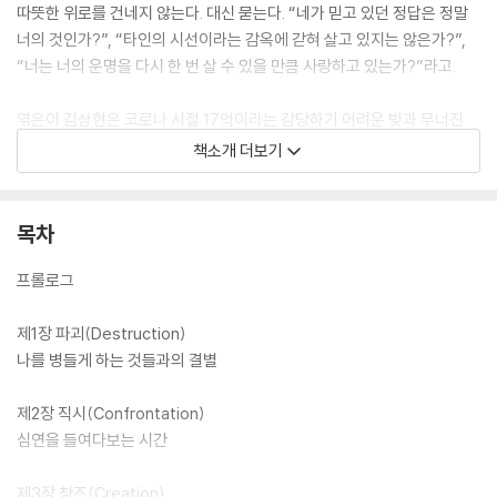
따뜻한 위로를 건네지 않는다. 대신 묻는다. “네가 믿고 있던 정답은 정말
너의 것인가?”, “타인의 시선이라는 감옥에 갇혀 살고 있지는 않은가?”,
“너는 너의 운명을 다시 한 번 살 수 있을 만큼 사랑하고 있는가?”라고.
엮은이 김상현은 코로나 시절 17억이라는 감당하기 어려운 빚과 무너진
몸과 마음을 지나며 니체를 붙잡았다. 세상에 널린 얄팍한 위로가 아니라,
책소개 더보기
자기 안의 비겁함과 자기합리화를 깨뜨리는 니체의 문장이 그를 다시 일으
켜 세웠다. 그래서 이 책은 단순한 명언집도, 어려운 철학 해설서도 아니다.
한 인간이 진흙탕 같은 시간을 지나며 니체의 문장을 현실의 언어로 붙들
목차
고, 무너진 자리에서 다시 살아갈 힘을 길어 올린 기록이다.
프롤로그
제1장 파괴(Destruction)
나를 병들게 하는 것들과의 결별
제2장 직시(Confrontation)
심연을 들여다보는 시간
제3장 창조(Creation)