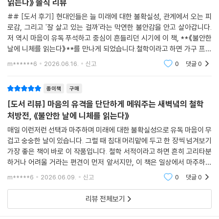
흔들리는 마음에 단단한 이정표를 세우다, 《불안한 날에 니체를
다시 일어서게 한다. 그것이 지금, 우리가 니체를 읽어야 하는 이유다.
읽는다》 솔직 리뷰
## [도서 후기] 현대인들은 늘 미래에 대한 불확실성, 관계에서 오는 피
로감, 그리고 '잘 살고 있는 걸까'라는 막연한 불안감을 안고 살아갑니다.
저 역시 마음이 유독 푸석하고 중심이 흔들리던 시기에 이 책, **《불안한
날에 니체를 읽는다》**를 만나게 되었습니다.철학이라고 하면 가구 프레
임처럼 딱딱하고 유격 없이 지루할 것 같다는 편견이 먼저 앞서기 마련인
m******6
2026.06.16.
신고
0
댓글
0
데요. 이 책은 니
종이책
구매
[도서 리뷰] 마음의 유격을 단단하게 메워주는 새벽녘의 철학
처방전, 《불안한 날에 니체를 읽는다》
매일 이런저런 선택과 마주하며 미래에 대한 불확실성으로 유독 마음이 무
겁고 숭숭한 날이 있습니다. 그럴 때 침대 머리맡에 두고 한 장씩 넘겨보기
가장 좋은 책이 바로 이 작품입니다. 철학 서적이라고 하면 흔히 고리타분
하거나 어려울 거라는 편견이 먼저 앞서지만, 이 책은 일상에서 마주하는
불안과 흔들림의 감정들을 니체의 날카로운 문장들을 빌려 부드럽고 명쾌
m*****6
2026.06.09.
신고
0
댓글
0
하게 풀어냅니
리뷰 전체보기