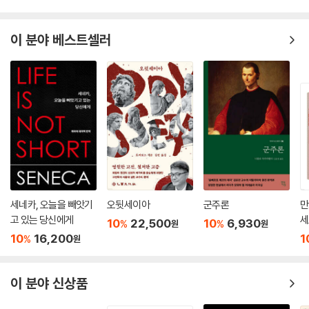
배송/반품/교환 안내
이 분야 베스트셀러
세네카, 오늘을 빼앗기
오뒷세이아
군주론
만
고 있는 당신에게
세
10
22,500
10
6,930
%
%
원
원
10
16,200
1
%
원
이 분야 신상품