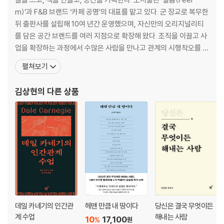
m)’과 F&B 브랜드 ‘카페 공명’의 대표를 맡고 있다. 군 장교로 복무한
뒤 출판사를 설립해 10여 년간 운영했으며, 자신만의 오리지널리티
를 담은 공간 브랜드를 여러 지점으로 확장해 왔다. 조직을 이끌고 사
업을 확장하는 과정에서 수많은 사람을 만나고 관계의 시행착오를 겪
었다. 옳은 말을 한다고 해서 상대가 움직이는 것은 아니었고, 선의와
펼쳐보기
배려가 언제나 좋은 결과로 돌아오는 것도 아니었다. 모든 사람에게
좋은 사람이 되려 할수록 관계의 경계가 무너지고, 타인을 바꾸려 애
김상현
의 다른 상품
쓸수록 정작 자신의 에너지만 소진된다는
데일 카네기의 인간관
헤맨 만큼 내 땅이다
당신은 결국 무엇이든
계 수업
해내는 사람
10
17,100
%
원