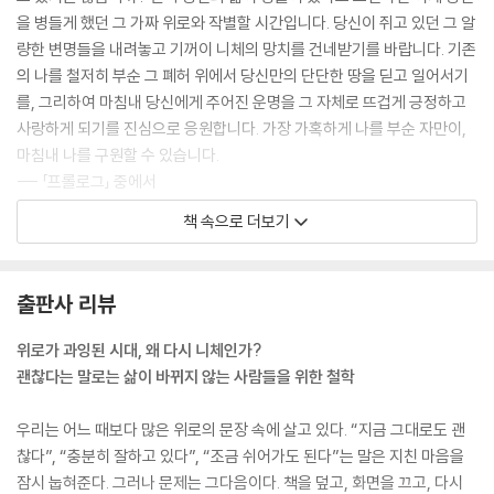
을 병들게 했던 그 가짜 위로와 작별할 시간입니다. 당신이 쥐고 있던 그 알
량한 변명들을 내려놓고 기꺼이 니체의 망치를 건네받기를 바랍니다. 기존
의 나를 철저히 부순 그 폐허 위에서 당신만의 단단한 땅을 딛고 일어서기
를, 그리하여 마침내 당신에게 주어진 운명을 그 자체로 뜨겁게 긍정하고
사랑하게 되기를 진심으로 응원합니다. 가장 가혹하게 나를 부순 자만이,
마침내 나를 구원할 수 있습니다.
--- 「프롤로그」 중에서
책 속으로 더보기
시대의 우울을 달래기 위해 언제부턴가 ‘무조건적인 자기 긍정’이 유행처
럼 번졌습니다. “지금 모습 그대로도 충분히 아름답다”, “있는 그대로의 나
를 사랑하라”는 말들이 책과 미디어를 도배합니다. 우리는 매일 밤 그 따뜻
출판사 리뷰
한 말들을 이불처럼 덮어쓰고, 상처받은 자존감을 위로받으려 애씁니다.
하지만 니체는 이 무조건적인 자기애를 향해 가장 서늘한 경멸을 보냅니
위로가 과잉된 시대, 왜 다시 니체인가?
다. 있는 그대로의 나를 긍정하라는 말은 일견 다정해 보이지만, 사실은 ‘더
괜찮다는 말로는 삶이 바뀌지 않는 사람들을 위한 철학
이상 나아갈 의지가 없다’는 지독한 자기 합리화의 다른 이름이기 때문입
니다.
우리는 어느 때보다 많은 위로의 문장 속에 살고 있다. “지금 그대로도 괜
--- 「자신을 경멸할 줄 아는 용기」 중에서
찮다”, “충분히 잘하고 있다”, “조금 쉬어가도 된다”는 말은 지친 마음을
잠시 눕혀준다. 그러나 문제는 그다음이다. 책을 덮고, 화면을 끄고, 다시