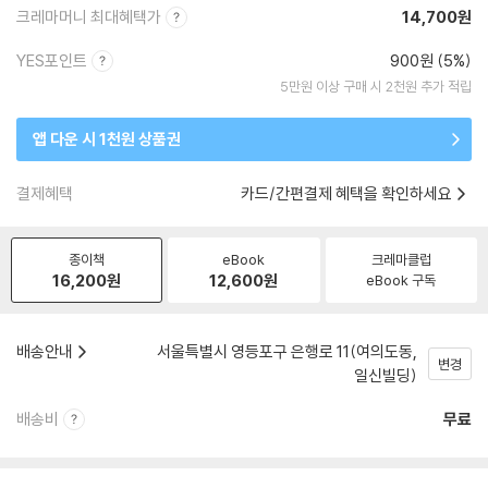
크레마머니 최대혜택가
14,700원
YES포인트
900원 (5%)
5만원 이상 구매 시 2천원 추가 적립
앱 다운 시 1천원 상품권
결제혜택
카드/간편결제 혜택을 확인하세요
종이책
eBook
크레마클럽
16,200
원
12,600
원
eBook 구독
배송안내
서울특별시 영등포구 은행로 11(여의도동,
변경
일신빌딩)
배송비
무료