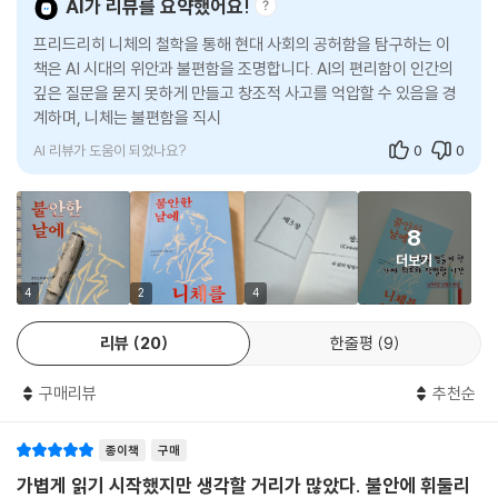
AI가 리뷰를 요약했어요!
려워해 안전지대 안에 머무는 태도. 독자가 매일 겪고 있지만 제대로 설명
프리드리히 니체의 철학을 통해 현대 사회의 공허함을 탐구하는 이
하지 못했던 감정들이 니체의 문장 안에서 선명한 언어를 얻는다.
책은 AI 시대의 위안과 불편함을 조명합니다. AI의 편리함이 인간의
깊은 질문을 묻지 못하게 만들고 창조적 사고를 억압할 수 있음을 경
책은 니체의 핵심 사유를 삶의 단계와 연결해 풀어낸다. 먼저 ‘파괴’는 나를
계하며, 니체는 불편함을 직시하고 성장을 위한 고독의 시간을 강조
병들게 하는 낡은 가치와 결별하는 과정이다. ‘직시’는 고통과 심연을 피하
합니다. AI 시
지 않고 바라보는 태도다. ‘창조’는 남이 정해준 길이 아니라 내가 세운 기
AI 리뷰가 도움이 되었나요?
0
0
준으로 살아가는 힘이며, ‘긍정’은 내게 주어진 운명을 원망이 아닌 선택으
로 받아들이는 단계다. 이후 관계와 고립, 멘탈 회복, 일과 성취, 일상의 초
월, 관계의 해독으로 이어지는 구성은 니체의 철학을 실제 삶의 문제에 적
8
용할 수 있도록 돕는다.
더보기
무너진 자리에서 다시 시작하려는 사람들에게
4
2
4
니체의 망치로 삶의 뿌리를 다시 세우는 가장 실용적인 문장들
리뷰
20
한줄평
9
엮은이 김상현은 이 책을 관념으로 엮지 않았다. 그는 코로나 시절 감당하
구매리뷰
추천순
기 어려운 빚과 무너진 몸과 마음을 겪으며 니체를 읽었다. 모든 것이 끝났
다고 느꼈던 시간, 그를 다시 일으켜 세운 것은 부드러운 위로가 아니라 자
신을 속이지 못하게 만드는 니체의 문장이었다. 그래서 이 책에는 철학을
종이책
구매