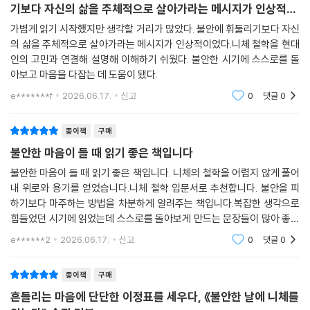
멋지게 설명하려는 태도보다, 철학을 붙잡고 실제로 살아남으려 했던 사람
가볍게 읽기 시작했지만 생각할 거리가 많았다. 불안에 휘둘리
의 절박함이 배어 있다.
기보다 자신의 삶을 주체적으로 살아가라는 메시지가 인상적이
었다.
가볍게 읽기 시작했지만 생각할 거리가 많았다. 불안에 휘둘리기보다 자신
그 절박함은 독자에게도 그대로 전달된다. “위험하게 살아라”, “고통을 사
의 삶을 주체적으로 살아가라는 메시지가 인상적이었다.니체 철학을 현대
랑하라”, “왜를 아는 사람은 어떤 방식도 견딘다”, “운명을 사랑하라”와
인의 고민과 연결해 설명해 이해하기 쉬웠다. 불안한 시기에 스스로를 돌
같은 니체의 메시지는 이 책 안에서 막연한 명제가 아니라 오늘의 선택을
아보고 마음을 다잡는 데 도움이 됐다.
바꾸는 질문이 된다. 지금 내가 피하고 있는 고통은 무엇인지, 나를 병들게
e*******f
2026.06.17.
신고
0
댓글
0
하는 관계는 무엇인지, 타인의 속도에 맞추느라 잃어버린 나만의 리듬은
무엇인지 되묻게 한다.
종이책
구매
불안한 마음이 들 때 읽기 좋은 책입니다
『불안한 날에 니체를 읽는다』는 불안을 없애주겠다고 약속하지 않는다. 대
신 불안을 통과하는 법을 말한다. 고통을 지우는 법이 아니라, 고통을 통해
불안한 마음이 들 때 읽기 좋은 책입니다. 니체의 철학을 어렵지 않게 풀어
더 강해지는 법을 말한다. 관계에서 상처받지 않는 법이 아니라, 나를 갉아
내 위로와 용기를 얻었습니다.니체 철학 입문서로 추천합니다. 불안을 피
하기보다 마주하는 방법을 차분하게 알려주는 책입니다.복잡한 생각으로
먹는 타인으로부터 독립하는 법을 말한다. 운명을 바꾸는 법이 아니라, 내
힘들었던 시기에 읽었는데 스스로를 돌아보게 만드는 문장들이 많아 좋았
게 주어진 운명을 뜨겁게 긍정하며 다시 살아가는 법을 말한다.
습니다.
e******2
2026.06.17.
신고
0
댓글
0
가짜 위로가 더 이상 마음에 닿지 않는 사람, 자기 삶의 기준을 잃어버린 사
람, 불안 속에서도 다시 앞으로 나아가고 싶은 사람에게 이 책은 단단한 철
종이책
구매
학의 뼈대를 건넨다. 니체의 문장은 독자를 편안하게 눕히지 않는다. 대신