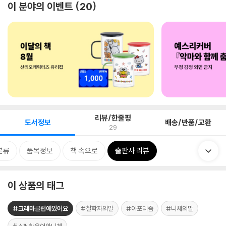
이 분야의 이벤트
20
리뷰/한줄평
도서정보
배송/반품/교환
29
분류
품목정보
책 속으로
출판사 리뷰
이 상품의 태그
#크레마클럽에있어요
#철학자의말
#아포리즘
#니체의말