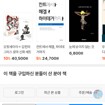
오뒷세이아 + 김헌의
칸트에서 헤겔, 하이데
눈에 보이지 않는 것.
우
그리스 로마 신화 세트
거까지
디
6,800
원
10
40,500
5
24,700
1
%
%
원
원
이 책을 구입하신 분들이 산 분야 책
로그인
최근 본 상품
주문/배송