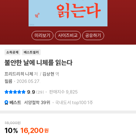
미리보기
사이즈비교
공유하기
소득공제
베스트셀러
불안한 날에 니체를 읽는다
프리드리히 니체
저
김상현
역
필름
2026.05.27.
9.9
판매지수
9,825
29
베스트
서양철학
39위
국내도서 top100 1주
18,000
원
10
16,200