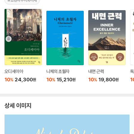
#쇼펜하우어와니체
오디세이아
니체의 초월자
내면 근력
독
10
24,300
10
15,210
10
19,800
1
%
%
%
원
원
원
상세 이미지