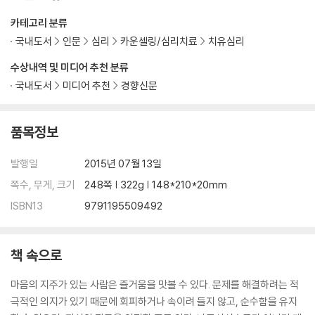
카테고리 분류
국내도서
인문
심리
카운셀링/심리치료
치유심리
수상내역 및 미디어 추천 분류
국내도서
미디어 추천
경향신문
품목정보
발행일
2015년 07월 13일
쪽수, 무게, 크기
248쪽 | 322g | 148*210*20mm
ISBN13
9791195509492
책 속으로
마음의 지주가 있는 사람은 즐거움을 맛볼 수 있다. 문제를 해결하려는 적
극적인 의지가 있기 때문에 회피하거나 속이려 들지 않고, 순수함을 유지