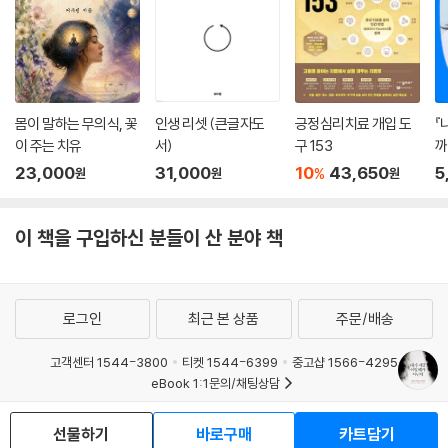
몸이 말하는 무의식, 꽃
인생 리셋 (큰글자도
긍정심리치료 개입 도
『
이 주는 치유
서)
구 153
까
23,000
31,000
10
43,650
5
%
원
원
원
이 책을 구입하신 분들이 산 분야 책
로그인
최근 본 상품
주문/배송
고객센터 1544-3800
티켓 1544-6399
중고샵 1566-4295
eBook 1:1문의/채팅상담
예스이십사(주) 사업자 정보
선물하기
바로구매
카트담기
이용약관
개인정보처리방침
청소년보호정책