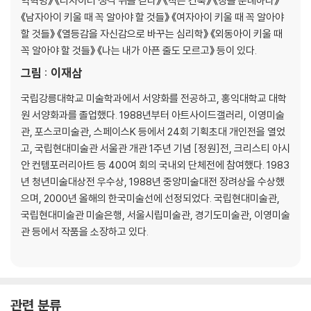
역혁명》 《디자이너 생각 위를 걷다》 《작은 건축》 《창을 순례하다》
《남자아이 키울 때 꼭 알아야 할 것들》 《여자아이 키울 때 꼭 알아야
할 것들》 《열등감을 자신감으로 바꾸는 심리학》 《외동아이 키울 때
꼭 알아야 할 것들》 《나는 내가 아픈 줄도 모르고》 등이 있다.
그림 : 이재삼
국립강릉대학교 미술학과에서 서양화를 전공하고, 홍익대학교 대학
원 서양화과를 졸업했다. 1988년부터 아트사이드갤러리, 이영미술
관, 포스코미술관, 스페이스K 등에서 24회 기획초대 개인전을 열었
고, 국립현대미술관 서울관 개관 1주년 기념 [정원]전, 크리스티 아시
안 컨템포러리아트 등 400여 회의 국내외 단체전에 참여했다. 1983
년 청년미술대상전 우수상, 1988년 중앙미술대전 장려상을 수상했
으며, 2000년 올해의 한국미술선에 선정되었다. 국립현대미술관,
국립현대미술관 미술은행, 서울시립미술관, 경기도미술관, 이영미술
관 등에서 작품을 소장하고 있다.
관련 분류