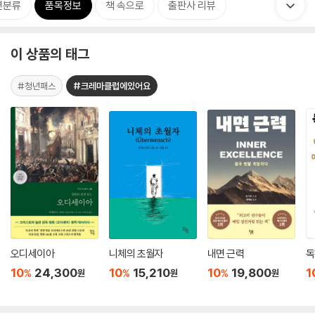
련분류
품목정보
책 속으로
출판사 리뷰
이 상품의 태그
#청년패스
#크레마클럽에있어요
오디세이아
니체의 초월자
내면 근력
독
10
24,300
10
15,210
10
19,800
1
%
%
%
원
원
원