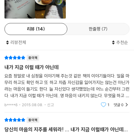
물론 다른 사람의 도움 같은 건 받지 않고 혼자 힘으로 살아왔다는 과도한
자주성도 역시 의존 심리에서 기인한다. 사랑이나 충성, 숭고한 이념, 헌신
의 양태로 마음의 지주를 세우는 것도 자학적 의존의 한 양태다.
리뷰
14
한줄평
7
이에 저자는 독립과 자유를 거부하고 의존하려는 심리, 내면의 결핍을 인
정하지 않고 다른 대상에 의탁하거나 보상받으려는 심리를 인지하고, 진정
리뷰전체
추천순
한 마음의 지주를 찾을 것을 강조한다. 내 안의 의존 심리를 인정하는 순간
있는 그대로의 나를 수용하고 자기 정체성을 가질 수 있기 때문이다. 이런
종이책
자각 없이는 앞으로 한 걸음도 나갈 수 없다는 것을 명심해야 한다. 행복하
려고 태어났는데 불안과 의존, 눈치 보기로 시간을 다 보낸다면 얼마나 안
내가 지금 이럴 때가 아닌데
타까운가.
요즘 정말로 내 심정을 이야기해 주는것 같은 책의 이야기들이다. 일을 마
무리 하고도 확인 하고 또 하고 차츰 자신감을 잃어가지는 않는건 아닌가
현대인의 심리적 압박과 고립, 퇴행성은 의존의 문제
라는 마음이 들기도 한다. 늘 자신있다 생각했었는데 어느 순간부터 그런
다. 내가 지금 이럴 때가 아닌데...영 마음이 내키지 않는다. 무엇을 하고 싶
에리히 프롬은 현대인을 사로잡고 있는 고민과 불안들이 모두 마음속에 자
은 마음도 사라지고 무기력해져만 가는 마음이 싫다. 초조해 지는 마음이
b****6
2015.08.08.
신고
1
댓글
0
들기도 한다.
리한 ‘의존 심리’에 기인한다고 말한다. 근친상간적 애착의 결핍으로 인해
인간은 의존할 대상을 필요로 하며 그 집착적인 행위를 통해 자신의 존재
종이책
를 확인한다는 것이다. 프로이트에 이어 칼 융, 알프레드 아들러와 함께 후
당신의 마음의 지주를 세워라! ... 내가 지금 이럴때가 아닌데...
기 정신분석학파의 새로운 지평을 연 에리히 프롬의 이론이 다시 주목받는