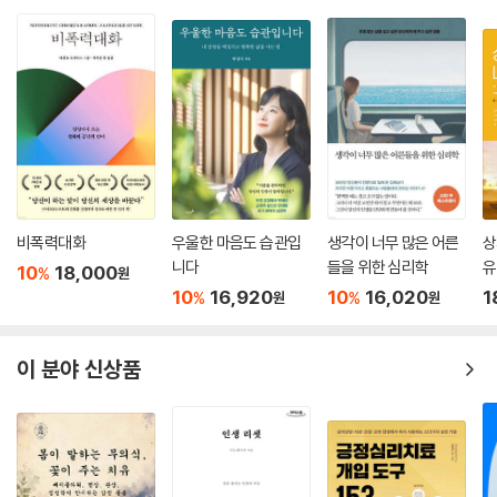
비폭력대화
우울한 마음도 습관입
생각이 너무 많은 어른
상
니다
들을 위한 심리학
유
10
18,000
%
원
10
16,920
10
16,020
1
%
%
원
원
이 분야 신상품