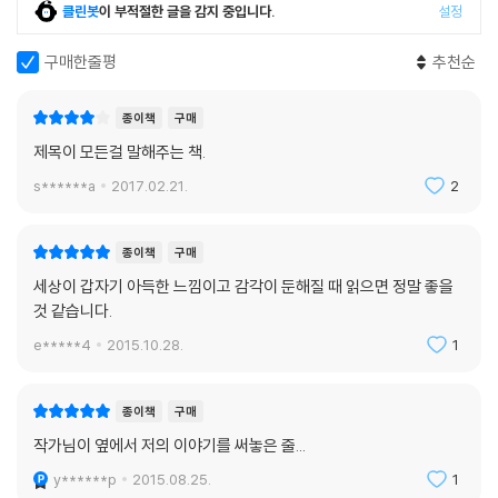
남의 눈을 잠깐 속이는 방식으로는 인생의 시련을 극복할 수 없다. 인생을
클린봇
이 부적절한 글을 감지 중입니다.
설정
살아가는 데에 진정으로 필요한 것은 내 스스로를 든든히 받쳐주는 ‘마음
의 지주’다. 마음의 지주가 있는 사람은 현재 상태에 집중하는 삶을 살아가
구매한줄평
추천순
고, 쉽게 포기하지 않는다. 또 열등감으로 비관하기보다는 부족한 부분을
보완하기 위해 노력하는 데에서 삶의 의미를 가진다. 문제를 해결하려는
종이책
구매
적극적인 의지가 있기 때문에 회피하거나 속이려 들지 않고, 자신의 잘못
제목이 모든걸 말해주는 책.
을 인정할 줄도 안다. 나르시시스트가 아니기 때문에 다른 사람에게도 관
s******a
2017.02.21.
2
심을 가지고 사랑할 줄 안다.
자, 나는 마음의 지주가 바로 세워진 사람인가, 잘못된 지주를 붙잡고 삶의
종이책
구매
기운을 소진하는 사람인가? 이 책을 통해 행복한 하루하루를 맞이하기 위
세상이 갑자기 아득한 느낌이고 감각이 둔해질 때 읽으면 정말 좋을
한 자신만의 마음의 지주를 꼭 발견하기를 바란다.
것 같습니다.
e*****4
2015.10.28.
1
종이책
구매
작가님이 옆에서 저의 이야기를 써놓은 줄...
y******p
2015.08.25.
1