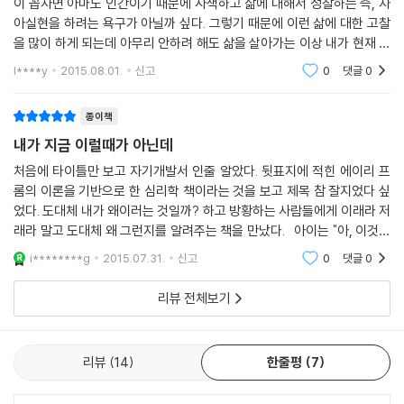
이 꼽자면 아마도 인간이기 때문에 사색하고 삶에 대해서 성찰하는 즉, 자
ent가 간과하고 있는 그림’으로 그리기의 지향점을 세우고 있기에 책의 내
아실현을 하려는 욕구가 아닐까 싶다. 그렇기 때문에 이런 삶에 대한 고찰
용에 깊이를 더해준다.
을 많이 하게 되는데 아무리 안하려 해도 삶을 살아가는 이상 내가 현재 무
엇을 하며 무엇을 하고 있는지에 대한 생각을 떨쳐버릴수가 없다. 사실 사
l****y
2015.08.01.
신고
0
댓글
0
람이 누군
나를 나로서 살게 하는 마음의 지주
종이책
평소 성실한 성격이고 일을 열심히 하는 사람일지라도 ‘마음의 지주’가 갖
내가 지금 이럴때가 아닌데
추어져 있지 않은 사람은 항상 초조해한다. 아름다운 경치를 보면서도 “내
가 지금 이럴 때가 아닌데…….” 하고 안절부절못한다. 피곤해하면서도 마
처음에 타이틀만 보고 자기개발서 인줄 알았다. 뒷표지에 적힌 에이리 프
롬의 이론을 기반으로 한 심리학 책이라는 것을 보고 제목 참 잘지었다 싶
음을 놓고 편안히 쉬지 못한다. 이런 사람들의 마음을 지탱해 주는 것은 무
었다. 도대체 내가 왜이러는 것일까? 하고 방황하는 사람들에게 이래라 저
엇일까? 실적이 마음을 지탱하고 있다면 실적을 올리는 데에만 집착할 것
래라 말고 도대체 왜 그런지를 알려주는 책을 만났다. 아이는 "아, 이것이
이다. 돈에 마음을 지탱하고 있다면 돈에 목숨을 건다. 돈이 없으면 삶 자체
사랑이다."라는 감각이 없다. 이 사람이라면 마음껏 응석을 부려도 된다고
가 부질없는 것이라 판단한다. 마음의 지주를 내면에 세우지 않고 외부세
i********g
2015.07.31.
신고
0
댓글
0
생각하는,
계에 의존하려 하기 때문에 시련을 만나면 마음이 송두리째 흔들리는 것이
리뷰 전체보기
다.
자신의 성을 지상에 구축하려는 사람은 불행하지만 마음에 구축하려는 사
리뷰
14
한줄평
7
람은 행복하다. 마음속에 자신의 성을 구축한 사람은 어떤 시련과 변화도
두려워하지 않는다. 마음은 다른 사람들의 평가로 지탱되는 것이 아니다.