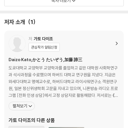
목차 더보기
2장 의존하려는 마음, 두려워하는 마음
무조건적인 사랑은 존재하지 않는다 ㅣ 불평을 하면서도 해결할 의지가 없
다 ㅣ 어른아이는 대리모를 찾는다 ㅣ 독립형 인간이 될 수 없다 ㅣ 각자의
저자 소개
1
세계를 가지는 것을 거부한다 ㅣ 버림받을 수 있다는 공포를 느낀다 ㅣ 끊
임없이 칭찬해 주기만을 바란다 ㅣ 누구와도 마음을 터놓지 못한다
저
가토 다이조
3장 원점을 직시하는 용기가 필요하다
관심작가 알림신청
나를 둘러싼 속박에서 벗어나야 한다 ㅣ 진정한 마음의 지주가 있는지부터
자각한다 ㅣ 자신의 분노와 초조함의 원인을 찾아낸다 ㅣ 사랑받지 못했던
Daizo Kato,かとう たいぞう,加藤 諦三
아픔을 긍지로 바꾼다 ㅣ 끝없는 수용에 대한 바람은 퇴행적 욕구다 ㅣ 여
도쿄대학교 교양학부 교양학과를 졸업하고 같은 대학원 사회학연구
기까지 견뎌낸 자신을 마음의 지주로 삼는다 ㅣ 열등감과 고독감의 원점을
과 석사과정을 수료했으며 하버드 대학교 연구원을 지냈다. 지금은
직시한다 ㅣ 보호받은 감각을 충분히 경험해야 한다 ㅣ 사랑에 굶주린 마
와세다대학교 명예교수로, 하버드대학교 라이샤워연구소 객원연구
음이 강하게 단련된 마음이다
원, 일본 정신위생학회 고문을 지내고 있으며, 니폰방송 라디오 프로
그램 [전화 인생 상담]에서 고정 상담자로 활동해왔다. 저서로는 《불
4장 미움 받는 것에 대한 두려움
안에 사로잡힌 당신에게》, 《고민을 그만하고 싶습니다만》, 《50대 남
펼쳐보기
믿는 것이 아니라 집착하는 것이다 ㅣ 미움 받는 것을 두려워한다 ㅣ 다른
자를 위한 심리학》, 《나를 잃지 않고 오늘을 사는 법》, 《불안한 마음
사람의 기대와 요구에 주도권을 빼앗긴다 ㅣ 우선 순위를 구별하지 못한다
을 안아주는 심리학》, 《나는 왜 눈치를 보는가》, 《나는 왜 소통이 어
가토 다이조
의 다른 상품
려운가》, 《나는 내가 아픈 줄도 모르고》 등이
5장 나만의 정체성과 마음의 지주