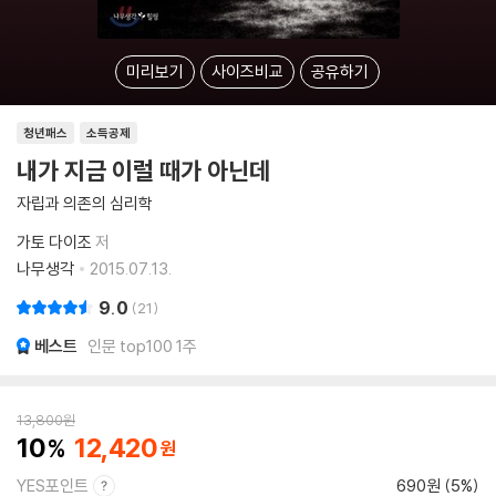
미리보기
사이즈비교
공유하기
청년패스
소득공제
내가 지금 이럴 때가 아닌데
자립과 의존의 심리학
가토 다이조
저
나무생각
2015.07.13.
9.0
21
베스트
인문 top100 1주
13,800
원
10
12,420
YES포인트
690원 (5%)