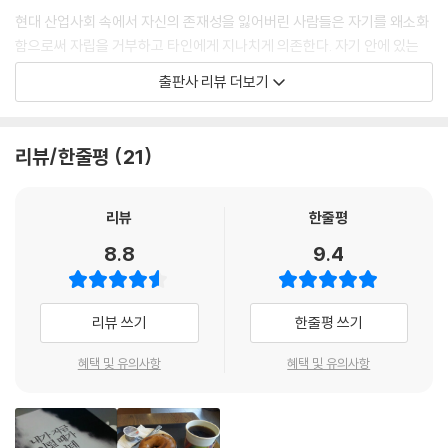
존재하는 ‘의존’과 ‘공포’ 때문에 항의하지 못하고, 상대방에게 모욕을 당해
현대 산업사회 속에서 자신의 존재성을 잃어버린 사람들은 자기를 왜소화
도 참는 것이다. 특히 자기 멸시를 하는 사람은 상대방의 모욕적인 언행도
함으로써 자립을 거부하고 타인에게 지나치게 의존한다. 자기 안에 있는
순순히 받아들인다. 심지어 모욕을 모욕이라고도 생각하지 않는다. 그것이
열등감과 불안, 무력감을 은폐하기 위해 권력, 재산, 명성과 같은 강력한
출판사 리뷰 더보기
자기를 멸시하는 심리의 본질이다.
권위에 의탁하며 삶의 모든 에너지를 소진하는 사람들도 있다. 이러한 의
---「원만하게 수습하는 게 해결법은 아니다」중에서
존 심리는 집착증, 완벽주의, 착한아이 증후군, 의존적 성격장애, 결정 장
애 등으로 나타난다.
리뷰/한줄평
21
자신을 믿고 싸워야 한다. 심리적으로 혜택을 받지 못한 환경에서 살아왔
기 때문에 그 인생에는 중요한 의미가 있다. 설사 남에게 줄곧 속으면서 살
아래의 증상이 자신에게 있는지 체크해 보자.
아왔다고 해도 그런 자신의 삶을 절대적으로 인정하고 믿어야 한다. 유아
리뷰
한줄평
적 욕구가 해소되지 않은 사람은 자신의 내부에 빈 공간이 존재하기 때문
-일상적인 일도 다른 사람에게 여러 번 조언을 구하지 않으면 결정하지 못
8.8
9.4
에 스스로를 믿지 못한다. 자신의 삶을 믿지 못한다. 그러나 마음속에 빈 공
한다.
간이 있어도 지금까지 잘 살아왔지 않은가. 그것이 대단한 일이다.
-자기 생활의 중요한 영역을 남에게 책임지게 한다.
-지지와 인정을 받지 못할까 봐 남의 의견에 반대 의사를 표현하지 못한다.
리뷰 쓰기
한줄평 쓰기
---「자신을 믿고 싸워야 한다」중에서
-자기 생각을 계획으로 세우거나 실행하기 어렵다.
-남에게 사랑받기 위해 불쾌한 일까지도 자원해서 한다.
혜택 및 유의사항
혜택 및 유의사항
-스스로를 돌볼 수 없다는 공포 때문에 불안해하거나 무기력해진다.
-자기를 돌보아줄 버팀목이 될 만한 대상을 다급하게 찾는다.