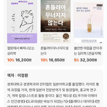
좋고 싫은 것이 명확해진다 ㅣ 짊어져야 할 책임, 짊어지지 않아도 되는 책
임 ㅣ 허세보다는 마음의 품격을 갖춘다 ㅣ 힘든 환경도 마음의 지주로 세
우는 기회다
6장 단련된 마음과 자립의 순간
당신 스스로를 인정해야 한다 ㅣ 자신을 컨트롤할 수 있다 ㅣ 태풍이 불어
도 쓰러지지 않는다 ㅣ 자신의 의지로 선택한다 ㅣ 당당하게 책임을 지고
앞으로 나아간다 ㅣ 자신을 믿고 싸울 수 있다 ㅣ 새로운 출발을 기쁘게 받
절망에서 빠져나오는
흔들려야 무너지지 않
불안한 마음을 안아 주
아들일 수 있다
심리학
는다
는 심리학 (큰글자책)
10
16,200
10
16,650
5
32,300
%
%
%
원
원
원
7장 나는 나로서 살아간다
당신은 지금까지 강하게 단련되어 왔다 ㅣ 이제는 당신의 두 다리로 우뚝
설 수 있다 ㅣ 자신을 받아들이면 운명은 빛을 내기 시작한다 ㅣ 껍질을 깨
역자 : 이정환
고 두 번째 생일을 맞이한다 ㅣ 진흙탕 속에서 아름다운 연꽃이 핀다 ㅣ 나
경희대학교 경영학과와 인터컬트 일본어학교를 졸업했다. 리아트 통
는 나로서 살아간다
역 과장을 거쳐, 현재 일본어 전문번역가 및 동양철학, 종교학 연구
가, 역학 칼럼니스트로 활동 중이다. 옮긴 책으로 《도쿠가와 이에야
마치고 나서 ㅣ 주 ㅣ 그림 목록
스 인간경영》 《도쿄대생은 바보가 되었는가》 《플래티나 데이터》 《면