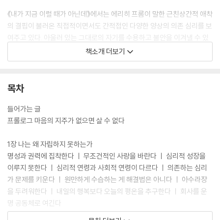
《내가 지금 이럴 때가 아닌데》에서는 에리히 프롬이 말한 근친상간적 애착
의 결핍이 불러온 직접적이면서도 간적접인 다양한 양상의 의존 심리를 보
여주고 있다. 아울러 있는 그대로의 자기를 수용하고 불안을 이겨낼 수 있
는 마음의 지주를 세우는 일은 곧 자기를 세우고 건강하게 자립하는 길임
책소개 더보기
을 밝히고, 독립적 인간으로 행복을 찾는 길을 단계적으로 안내하고 있다.
《내가 지금 이럴 때가 아닌데》에 실린 그림은 나무를 태운 사리인 목탄으
목차
로 달빛과 응달에 대한 그늘과 그림자를 추적하며 음을 예찬하는 이재삼
화백의 그림이다. ‘현대contemporary가 원하는 그림’이 아닌 ‘현재pres
들어가는 글
ent가 간과하고 있는 그림’으로 그리기의 지향점을 세우고 있기에 책의 내
프롤로그 마음의 지주가 없으면 살 수 없다
용에 깊이를 더해준다.
1장 나는 왜 자립하지 못하는가
명성과 권력에 집착한다 ㅣ 무조건적인 사랑을 바란다 ㅣ 심리적 성장을
이루지 못한다 ㅣ 심리적 연령과 사회적 연령이 다르다 ㅣ 의존하는 심리
가 문제를 키운다 ㅣ 원만하게 수습하는 게 해결법은 아니다 ㅣ 아수라장
을 두려워한다 ㅣ 내일의 행복보다 오늘의 평온을 추구한다 ㅣ 회사를 운
명 공동체로 여긴다