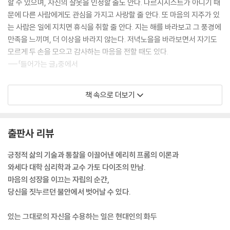
할 수 있으며, 자신의 잘못을 인정할 줄도 안다. 나르시시스트가 아니기 때
문에 다른 사람에게도 관심을 가지고 사랑할 줄 안다. 또 마음의 지주가 있
는 사람은 일에 지치면 휴식을 취할 줄 안다. 지는 해를 바라보고 그 풍경에
만족을 느끼며, 더 이상을 바라지 않는다. 저녁노을을 바라보면서 자기도
모르게 두 손을 모으고 감사하는 마음을 전할 때도 있다.
---「들어가는 글」중에서
어머니를 두려워하는 마음이 의존의 결과라는 지적은 매우 중요하다. 예를
책 속으로 더보기
들어, 평소 하고 싶은 말을 하지 못하는 사람이 그렇다. 이들은 의존하는 심
리가 강하고 사람을 두려워하기 때문에 하고 싶은 말을 하지 못하는 것이
다. 다른 사람에게 심리적으로 의존하고 있지 않으면 두려워할 필요가 없
출판사 리뷰
기 때문에 해야 할 말, 하고 싶은 말을 편하게 할 수 있다. 그러나 상대방을
의존하면 자신의 생각이나 의지를 제대로 피력하지 못한다. 상대방에게 인
긍정적 삶의 기술과 통찰을 이끌어낸 에리히 프롬의 이론과
정을 받고 싶으면서도, 한편으로 상대방을 두려워하기 때문이다. 이때의
와세다 대학 심리학과 교수 가토 다이조의 만남.
공포는 상대방에게 의존하는 마음 때문에 발생하는 결과다.
마음의 성장을 이끄는 자립의 순간,
---「의존하는 심리가 문제를 키운다」중에서
당신을 짓누르던 불안에서 벗어날 수 있다.
원만하게 수습한다는 것은 표현은 좋다. 그러나 어떤 일을 원만하게 수습
있는 그대로의 자신을 수용하는 일은 현대인의 화두
하기 위해 애쓰는 사람은 주변 사람을 두려워하고 있을 뿐이다. 마음속에