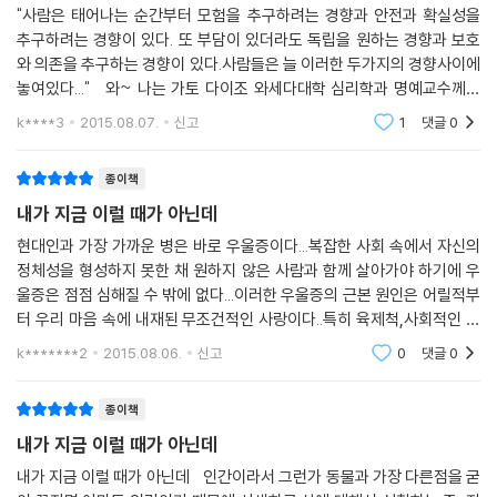
이유는, 현대인들의 과도한 타인 의존성(어떻게든 인정받으려고 하는)이
"사람은 태어나는 순간부터 모험을 추구하려는 경향과 안전과 확실성을
추구하려는 경향이 있다. 또 부담이 있더라도 독립을 원하는 경향과 보호
자신의 존재를 왜곡하는 현상을 더욱 부추기기 때문이다.
와 의존을 추구하는 경향이 있다.사람들은 늘 이러한 두가지의 경향사이에
놓여있다..." 와~ 나는 가토 다이조 와세다대학 심리학과 명예교수께서
일본 와세다 대학 심리학과 명예교수이며 일본 정신위생학회 고문인 가토
저술하시고 도서출판 나무생각 힐링에서 펴낸 이책 ＜내가 지금 이럴 때가
다이조는, 후기 정신분석학파의 다각적인 정신분석 이론을 토대로 현대 사
k****3
2015.08.07.
신고
1
댓글
0
아닌데＞
회에서의 개인의 심리적 압박과 고립, 퇴행을 심층적으로 연구해 왔다. 저
자가 에리히 프롬이 말한 의존 심리에 특히 주목하는 것도 현대의 불안 요
종이책
소, 폭력적 형태, 자기 부재와 같은 심리적 현상이 사회 문제와 깊은 연관이
내가 지금 이럴 때가 아닌데
있다고 보았기 때문이다.
현대인과 가장 가까운 병은 바로 우울증이다...복잡한 사회 속에서 자신의
정체성을 형성하지 못한 채 원하지 않은 사람과 함께 살아가야 하기에 우
《내가 지금 이럴 때가 아닌데》에서는 에리히 프롬이 말한 근친상간적 애착
울증은 점점 심해질 수 밖에 없다...이러한 우울증의 근본 원인은 어릴적부
의 결핍이 불러온 직접적이면서도 간적접인 다양한 양상의 의존 심리를 보
터 우리 마음 속에 내재된 무조건적인 사랑이다..특히 육제척,사회적인 나
여주고 있다. 아울러 있는 그대로의 자기를 수용하고 불안을 이겨낼 수 있
이는 어른이지만 마음은 유아적인 성향을 보이는 것은 어릴 적부터 제대로
k*******2
2015.08.06.
신고
0
댓글
0
는 마음의 지주를 세우는 일은 곧 자기를 세우고 건강하게 자립하는 길임
사랑을 받지
을 밝히고, 독립적 인간으로 행복을 찾는 길을 단계적으로 안내하고 있다.
종이책
《내가 지금 이럴 때가 아닌데》에 실린 그림은 나무를 태운 사리인 목탄으
내가 지금 이럴 때가 아닌데
로 달빛과 응달에 대한 그늘과 그림자를 추적하며 음을 예찬하는 이재삼
내가 지금 이럴 때가 아닌데 인간이라서 그런가 동물과 가장 다른점을 굳
화백의 그림이다. ‘현대contemporary가 원하는 그림’이 아닌 ‘현재pres