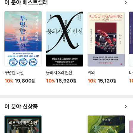
이 분야 베스트셀러
스럽다. 하지만 이게 바로 성장한다는 거겠지, 라고 도오루는 걸음을 내딛
을 때마다 서서히 깨닫는다.” -본문 372쪽
4. 작가가 독자에게 던지는 희망 게임,
“나는 이 세계를, 이 사랑을 포기하지 않아!”
‘리셋 증후군’이라는 말이 있다. 컴퓨터가 말을 듣지 않을 때 리셋(reset)
버튼을 누르면 시스템이 다시 살아나는 것처럼, 우리가 살고 있는 현실 세
계도 컴퓨터처럼 몇 번이고 다시 시작할 수 있다고 생각하는 것을 가리킨
다. 내 맘에 들지 않으면 지금까지 벌여놓은 일이나 인간관계 등을 다시 쉽
투명한 나선
용의자 X의 헌신
악의
나
게 시작하려는 경향을 말하는데, 리셋 증후군에 걸린 사람들은 현실과 가
상의 세계(게임)를 혼동하게 되고, 참을성 없는 행동과 타인을 배려하지
10
19,800
10
16,920
10
15,120
1
%
%
%
원
원
원
않는 자기 위주의 행동을 하게 된다. 이러한 리셋 증후군은 국내외 총기 난
사 사건이나 자살 원인으로 지목돼 눈길을 끌기도 했다. 최근 전세계를 떠
들썩하게 했던 버지니아공대 총기 난사 사건이 게임으로 제작되어 아이들
이 분야 신상품
이 즐기고 있다는 사실은 끔찍하다 못해 두려움을 준다.
『피아니시모 피아니시모』에서 도오루의 분신 히카루는 끊임없이 도오루
에게 이 세상을 ‘리셋’하라고 유혹한다. 고독과 공포 속에서 꼼짝도 하지 못
하는 자신을 대신하여 자유분방하게 세상을 야유하고 비난하는 히카루는