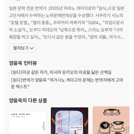
일본 문학 전문 번역가. 2005년 히라노 게이치로의 『일식』으로 일본
고단샤에서 수여하는 노마문예번역상을 수상했다. 사쿠라기 시노의
『호텔 로열』, 『별이 총총』, 무라카미 하루키의 『1Q84』, 『직업으로서
의 소설가』, 오쿠다 히데오의 『남쪽으로 튀어』, 스미노 요루의 『너의
췌장을 먹고 싶어』, 『또다시 같은 꿈을 꾸었어』 『밤의 괴물』 히가시노
게이고의 『나미야 잡화점의 기적』, 『눈보라 체이스』, 『그대 눈동자에
펼쳐보기
건배』, 『위험한 비너스』, 『라플라스의 마녀』, 『악의』, 『유성의 인연』,
『매스커레이드 호텔』, 『매스커레이드 나이트』, 아쿠타가와 류노스케
양윤옥
인터뷰
의 『
[읽다]
미궁 같은 작가, 미시마 유키오의 미궁을 닮은 산책길
[읽다]
번역가 양윤옥 “히가시노 게이고의 문체는 번역자에게 고마
운 텍스트”
양윤옥
의 다른 상품