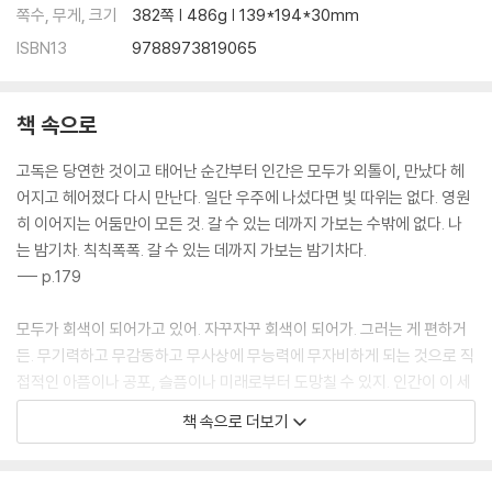
쪽수, 무게, 크기
382쪽 | 486g | 139*194*30mm
ISBN13
9788973819065
책 속으로
고독은 당연한 것이고 태어난 순간부터 인간은 모두가 외톨이, 만났다 헤
어지고 헤어졌다 다시 만난다. 일단 우주에 나섰다면 빛 따위는 없다. 영원
히 이어지는 어둠만이 모든 것. 갈 수 있는 데까지 가보는 수밖에 없다. 나
는 밤기차. 칙칙폭폭. 갈 수 있는 데까지 가보는 밤기차다.
--- p.179
모두가 회색이 되어가고 있어. 자꾸자꾸 회색이 되어가. 그러는 게 편하거
든. 무기력하고 무감동하고 무사상에 무능력에 무자비하게 되는 것으로 직
접적인 아픔이나 공포, 슬픔이나 미래로부터 도망칠 수 있지. 인간이 이 세
계에서 행복해지기 위해 남겨진 길이라고는 더 이상 고민할 것 없이 회색
책 속으로 더보기
이 되는 것뿐이야. 그저 멍해진 채 현실에서 도피하여 망상이나 허구 속에
서 사는 거야.
--- p.201