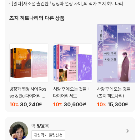
[읽다]
새소설 출간한 『냉정과 열정 사이』의 작가 츠지 히토나리
츠지 히토나리
의 다른 상품
냉정과 열정 사이 Ros
사랑 후에 오는 것들 +
사랑 후에 오는 것들
so & Blu 다이어리 세
다이어리 세트
(츠지 히토나리)
트
10
30,240
10
30,600
10
15,300
%
%
%
원
원
원
역
양윤옥
관심작가 알림신청