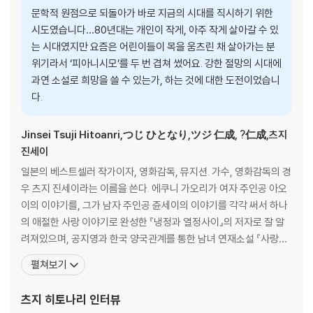
문학적 원점으로 되돌아가 바로 지금의 시대를 직시하기 위한
시도였습니다…80년대는 개인이 작게, 아주 작게 살아갈 수 있
는 시대였지만 요즘은 어린이들이 목을 움츠린 채 살아가는 분
위기라서 ‘피아니시모’를 두 번 겹쳐 썼어요. 강한 절망의 시대에
과연 소설로 희망을 쓸 수 있는가, 하는 것에 대한 도전이었습니
다.
Jinsei Tsuji Hitoanri,つじ ひとなり,ツジ 仁成, ?仁成,츠지
진세이
일본의 베스트셀러 작가이자, 영화감독, 뮤지션. 가수, 영화감독의 경
우 츠지 진세이라는 이름을 쓴다. 에쿠니 가오리가 여자 주인공 아오
이의 이야기를, 그가 남자 주인공 쥰세이의 이야기를 각각 써서 하나
의 애절한 사랑 이야기로 완성한 『냉정과 열정사이』의 저자로 잘 알
려져있으며, 공지영과 한국 양국관계를 통한 남녀 연재소설 『사랑후
에 오는 것들』을 통하여 한국에서의 인지도를 더욱 넓혔다. 1959년 1
펼쳐보기
0월 4일 도쿄도 미나미타마군 히노쵸(현 히노시)에서 출생하였고,
세이조 대학을 중퇴하였다. 1981년 록밴드 에코즈(ECHOES)를 결
츠지 히토나리
인터뷰
성하여 보컬로 데뷔하였고, 1989년 『