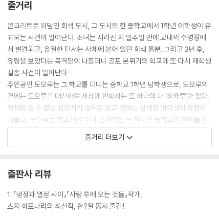
줄거리
"네가 여기서 그만두기로 마음만 먹으면 지금 눈앞에서 일어나는 일은 죄
콘크리트로 뒤덮인 회색 도시, 그 도시의 한 중학교에서 1학년 여학생이 유
다 무효가 돼. 그리고 다시 새로운 환경을 만들 수 있어. 플레이스테이션이
괴되는 사건이 일어난다. 소녀는 사라진 지 일주일 만에 교내의 수영장에
나 엑스박스와 똑같아. 이제 알겠지? 이 세계의 구조라고? 아하하, 너 바보
서 발견되고, 유일한 단서는 사체에 붙어 있던 회색 흙뿐. 그리고 3년 후,
구나, 괜히 심각해져서는. 그렇게 심각할 거 없다니까, 전부 다 그냥 놀이
유령을 보았다는 목격담이 나돌더니 공포 분위기의 학교에 또 다시 재학생
야. 게임 같은 거라고.”
실종 사건이 일어난다.
도오루는 시라토에게 다가갔다. 참혹한 모습으로 쓰러진 시라토를 내려다
주인공인 도오루는 그 학교를 다니는 중학교 1학년 남학생으로, 도오루의
보며 도오루는 자문했다. 이것이 게임일까?
곁에는 도오루를 대신하여 세상에 반항하는 또 하나의 나 ‘히카루’가 있다.
--- p.355
정체를 알 수 없는 살인자가 숨어든 학교 안에는 살해된 여학생의 유령이
떠돌고, 도오루는 학교 바로 아래 존재하는 또 하나의 중학교에 헤매들게
일이 여기에 이르렀는데, 헹, 희망이라고? 그딴 거, 아주 옛날 옛적에 소멸
된다. 지하에는 개 같기도 하고 인간 같기도 한 괴물 견신빙(犬神憑)이 있
줄거리 더보기
됐어. 다 써먹었다고, 그 수법은 이미 획득 포인트 제로야. 한마디 해두겠는
고, 그곳에서 살해된 여학생을 만나게 된다. 지옥 순례와도 같은 장면이 지
데, 도오루 너에게는 이미 방법이 없어. 온갖 무기를 다 써먹었어. 이렇게
금 이 세계에 대한 은유처럼 나타나고, 그 회색빛 공포 속에서 도오루에게
된 마당에는 일단 게임을 끝내는 수밖에 없다고. 아예 처음부터 다시 하는
희망을 주는 것은 친구 시라토…. 여성의 몸이지만 남성의 마음을 가진 시
출판사 리뷰
수밖에 없다고 몇 번을 말해야 알겠냐? 괜찮아, 이건 가상의 세계니까. 여
라토는 절망 속에서 영혼을 구원하는 유일한 빛이다. 정체성 불안의 소년
기서 공연히 화내고 말고 할 것 없이 나랑 다시 세계를 상상하자. 이번에는
이, 남자인지 여자인지 알 수 없는 혼란 속에서도 자신을 찾아나가려는 씩
1. 『냉정과 열정 사이』『사랑 후에 오는 것들』작가,
훨씬 더 복잡한 걸로, 살아낸 보람이 있는 세계로 만들자. 그리고 거기도 마
씩한 소녀(소년?)를 만나, 감정을 잃어버린 회색 세상의 공포를 이겨낸다.
츠지 히토나리의 최신작, 한?일 동시 출간!
지막에는 엉망진창으로 부숴버리자고.