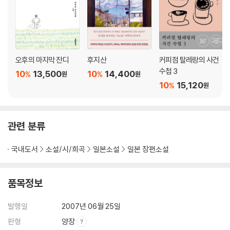
오후의 마지막 잔디
후지산
커피점 탈레랑의 사건
수첩 3
10
13,500
10
14,400
%
%
원
원
10
15,120
%
원
관련 분류
국내도서
소설/시/희곡
일본소설
일본 장편소설
품목정보
발행일
2007년 06월 25일
판형
양장