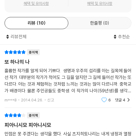
“문학적 원점으로 되돌아가 바로 지금의 시대를 직시하기 위한 시도였습
혜택 및 유의사항
혜택 및 유의사항
니다…80년대는 개인이 작게, 아주 작게 살아갈 수 있는 시대였지만 요즘
은 어린이들이 목을 움츠린 채 살아가는 분위기라서 ‘피아니시모’를 두 번
리뷰
10
한줄평
0
겹쳐 썼어요. 강한 절망의 시대에 과연 소설로 희망을 쓸 수 있는가, 하는
것에 대한 도전이었습니다.” -2007년 4월 26일 일본 <아사히 신문>에
리뷰전체
추천순
서 츠지 히토나리
2. 회색 세상의 공포 속에서 펼쳐지는 진실 찾기 게임!
종이책
또 하나의 나
콘크리트로 뒤덮인 회색 도시… 그 도시에 학교가 있고, 그 학교 지하에는
훌륭한 작가를 알게 되어 기쁘다. 생명과 우주의 섭리를 아는 길목에 들어
정체를 알 수 없는 또 하나의 학교가 있다. 3년 전의 유괴살인 사건과 또 다
선 작가. 대부분의 작가가 적어도 그 길을 알지만 그 길에 들어선 작가는 또
시 반복되는 학교를 둘러싼 공포… 그 회색빛 공포 속에 외톨이 소년인 도
다르다. 아는 것과 체험하는 것처럼 느끼는 것과는 많이 다르니까. 중학교
오루와 도오루에게만 보이는 친구 히카루, 그리고 남자인지 여자인지 알
가 배경이다. 물론 주인공들도 중학생. 이 작가의 나이(59년생)를 생각하
수 없는 시라토가 있다.
면 대단하다. 생명과 자연의 섭리는 육체의 나이로 아는 게 아니라 깨달
m***8
2014.04.26.
신고
6
댓글
4
주인공 도오루는 자신을 대신하여 세상에 반항하는 또 하나의 ‘나(히카
루)’와 함께 살아가는 중학교 1학년 남학생이다. 그리고 시라토는 여자의
종이책
몸으로 태어났지만 남자의 마음을 가진 친구…. 정체성 불안의 소년이, 남
피아니시모 피아니시모
자인지 여자인지 알 수 없는 혼란 속에서도 자신을 찾아나가려는 씩씩한
소녀(소년?)를 만나, 감정을 잃어버린 회색 세상의 공포를 이겨낸다.
만점은 못 주겠다는 생각을 했다. 사실 츠지히토나리는 내게 냉정과 열정