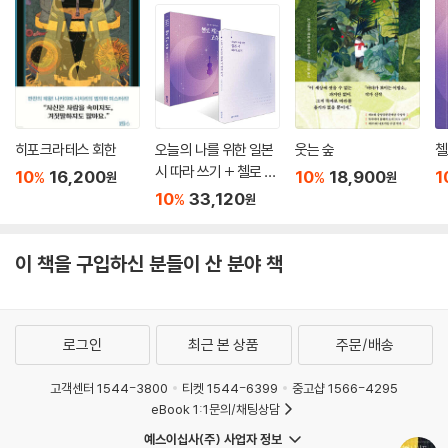
어차피 세계 따위는 게임과 같은 것이라며, 일단 깡그리 쓸어내고 새로 다
시 시작하면 된다고 이야기한다. 츠지 히토나리는 어디까지가 현실이고 어
디까지가 허구인지 복잡하게 뒤엉켜버려 가상이 지금의 현실이 되었다며,
테러와 전쟁 등에 무감각해진 요즘 세대들의 의식세계를 소설 속에서 적나
라하게 묘사하고 있다.
히포크라테스 회한
오늘의 나를 위한 일본
웃는 숲
첼
“여기저기서 자살을 하는 건 인생을 리셋하고 싶기 때문이야. 그것도 어떤
시 따라 쓰기 + 첼로 켜
10
16,200
10
18,900
1
%
%
원
원
의미에서는 게임이지. 깨끗이 죽어버리는 건 어딘가에서 자신의 인생을 다
는 고슈 세트
10
33,120
%
원
시 살겠다는 속셈이라고. 내내 게임 감각으로 살아왔으니 그런 식으로 간
단히 죽어버릴 수 있지. 연탄 자살을 좀 보라고. 그거, 정말 그런 거잖아?”
-본문 355쪽
이 책을 구입하신 분들이 산 분야 책
로그인
최근 본 상품
주문/배송
고객센터 1544-3800
티켓 1544-6399
중고샵 1566-4295
eBook 1:1문의/채팅상담
예스이십사(주) 사업자 정보