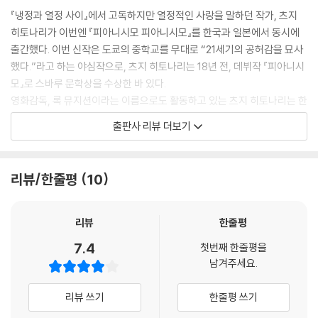
--- p.358
『냉정과 열정 사이』에서 고독하지만 열정적인 사랑을 말하던 작가, 츠지
히토나리가 이번엔 『피아니시모 피아니시모』를 한국과 일본에서 동시에
도오루에게는 아직 알지 못하는 것이 너무나 많았다. 무엇을 사랑이라고
출간했다. 이번 신작은 도쿄의 중학교를 무대로 “21세기의 공허감을 묘사
하는지, 무엇이 남자와 여자의 차이인지, 무엇을 희망이라고 하는지. 하지
했다.”라고 하는 야심작으로, 츠지 히토나리는 18년 전, 데뷔작 『피아니시
만 알지 못하는 것 너머에 확실한 것이 있었다. 말로는 할 수 없어도 단호하
모』로 스바루 문학상을 수상한 바 있다.
게 흔들림 없는 것. 도오루는 오직 그것만을 응시하고 신뢰하며 그것을 향
영화감독, 록 뮤지션이라는 이름으로도 활동하고 있는 츠지 히토나리는 한
해 나아갔다.
국에서는 ‘연애소설을 잘 쓰는 작가’로 알려져 있지만 실은 사회적?정치적
--- p.366
출판사 리뷰 더보기
으로 첨예한 이슈들에 대해 적극적으로 발언하는 작가이다. “소설에는 현
실을 의심하게 하는 힘이 있습니다. 미래를 살아나가는 데 필요한 힌트가
숨겨져 있는 것 같아요.”라는 그의 말을 통해서도 알 수 있듯, 츠지 히토나
리뷰/한줄평
10
리의 소설에는 현실사회에 대한 통찰이 담겨 있고, 미래사회에 대한 의지
가 담겨 있다.
『피아니시모 피아니시모』에는 외톨이 소년 도오루와 친구 히카루 등 데뷔
리뷰
한줄평
작인 『피아니시모』의 인물들이 그대로 등장하지만 속편은 아니다. 80년대
7.4
첫번째 한줄평을
의 달콤한 풍요 속에 자리 잡은 공허감을 묘사한 작품이 『피아니시모』라
남겨주세요.
면, 테러나 집단 자살 등 미래가 보이지 않는 절망의 시대에 새로운 희망을
보여주고 있는 작품이 이번의 『피아니시모 피아니시모』이다.
리뷰 쓰기
한줄평 쓰기