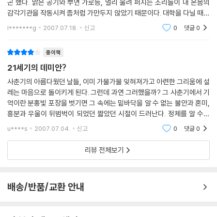
곤 했다. 맑은 공기와 뿌연 가로등, 멀리 울려 퍼지는 소리들이 내 온몸의
한다. 이러한 분석은 개인의 문제는 결국 사회의 문제이며 그 속에서 파악
감각기관을 작동시켜 좀처럼 가만두지 않았기 때문이다. 대학을 다닐 때는
해야 한다는 인식이 확산되고 있는 것으로 볼 수 있다.
이런 날이면 꼭 술을 한 잔 걸치고 노래를 부르기도 했다. 그런데 요즘은 예
l*******g
2007.07.18.
신고
0
댓글
0
『공중그네』, 『남쪽으로 튀어!』로 한국에서도 두터운 독자층을 확보하고 있
전만큼의 밤
는 오쿠다 히데오, 추리소설의 여왕으로 유명한 미야베 미유키, 『사신 치
종이책
바』로 유명한 작가 이사카 고타로 등의 작품은 여성적인 감수성, 쿨한 개인
21세기의 데미안?
주의에 호소해온 그간의 일본소설과 달리, 문체는 날렵하되 문제의식은 무
게감이 있다는 공통점을 가졌다. 이것은 불투명한 사회 속에 감춰진 진실
사춘기의 아름다웠던 날들, 이미 가물가물 잊혀져가고 아련한 그리움에 설
을 찾으려는 적극적인 독자들, 상처 주는 세상 속에서 어떻게 살아갈 것인
레는 마음으로 돌이키게 된다. 그런데 과연 그러했을까? 그 사춘기에서 기
억이란 분홍빛 포장을 벗기면 그 속에는 밑바닥을 알 수 없는 불안과 혼미,
가를 진지하게 고민하는 독자들의 요구인지도 모른다.
흥분과 우울이 뒤범벅이 되었던 짧았던 시절이 드러난다. 정체를 알 수없
『피아니시모 피아니시모』는 나는 누구이며, 어디에 서 있고, 어디를 향해
던 욕구에 가슴이 두근거리고 그에 대한 불안감과 죄책감에 몸살을 하던
가는지 알지 못하는 소년이 자신의 정체성을 찾아가는 성장소설이다. 츠지
u****s
2007.07.04.
신고
0
댓글
0
시절, 자기의
히토나리는 이 소설에서 생명은 얼마나 반짝거리는 것인지, 죽음은 얼마나
참혹한 것인지, 사랑은 얼마나 큰 기적인지를 말하고 있다.
리뷰 전체보기
“평소의 신발이 약간 답답하게 느껴진다…여름 방학에 키가 또 커버렸다.
늘 입던 바지와 셔츠도 어딘가 어색하게 느껴진다. 너무 급하게 커버리는
배송/반품/교환 안내
탓에 감각과 사고가 미처 따라가지 못하는지, 어째 균형이 잘 잡히지 않는
다. 아스팔트길을 걸으며 길과 신발 바닥이 묘하게 뜨는 듯한 느낌에 당황