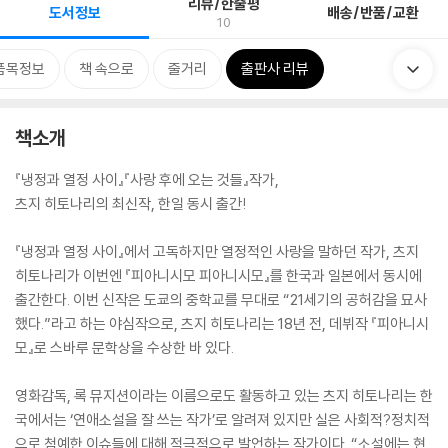
리뷰/한줄평
도서정보
배송/반품/교환
10
품목정보
책 속으로
줄거리
출판사 리뷰
책소개
『냉정과 열정 사이』『사랑 후에 오는 것들』작가,
츠지 히토나리의 최신작, 한일 동시 출간!
『냉정과 열정 사이』에서 고독하지만 열정적인 사랑을 말하던 작가, 츠지
히토나리가 이번엔 『피아니시모 피아니시모』를 한국과 일본에서 동시에
출간한다. 이번 신작은 도쿄의 중학교를 무대로 “21세기의 공허감을 묘사
했다.”라고 하는 야심작으로, 츠지 히토나리는 18년 전, 데뷔작 『피아니시
모』로 스바루 문학상을 수상한 바 있다.
영화감독, 록 뮤지션이라는 이름으로도 활동하고 있는 츠지 히토나리는 한
국에서는 ‘연애소설을 잘 쓰는 작가’로 알려져 있지만 실은 사회적?정치적
으로 첨예한 이슈들에 대해 적극적으로 발언하는 작가이다. “소설에는 현