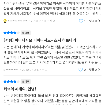
저자는 이 세상을 이면에서 지배하는 것, 인간의 감정을 먹고 살면서 세상
사이라던가 좌안 우안 같은 이야기로 익숙한 작가이지 이러한 사회적인 소
설을 쓸 사람이라고는 생각을 못했던 탓일까. 개인적으로 츠지 히토나리의
에 분쟁과 증오의 씨앗을 흩뿌리며 인간의 마음에 불안을 심어놓는 존재,
색채 자체가 사회적인 소설 이전에 연애소설과 매우 잘 어울린다는 생각을
이 세상이 미처 다 감추지 못해 비어져 나온 것의 상징으로 ‘회색’을 표현하
하고 있기 때문인 이유도 있을 수 있다고는 하겠지만 말이다. 아무튼 이 소
고 있다. 그리고 그러한 회색 빛 절망 속에서 인간의 영혼을 구원하는 것이
a**********s
2010.01.13.
신고
1
댓글
0
설에 1점이
무엇인지, 변하지 않는 진실이 무엇인지를 말하고 있다.
종이책
“표면과 이면의 진정한 얼굴을 알아내기 어려운 시대입니다. 미국과 이슬
[서평] 피아니시모 피아니시모- 츠지 히토나리
람의 전쟁에서도 양쪽 모두가 정의를 내세웁니다. 어느 쪽이 정의인지, 전
나는 전에 '내 기억의 피아니시모'라는 책을 읽었었다. 그 책은 알츠하이머
세계 사람들이 알지 못하게 되어 있어요. 둘 다 정의이고 둘 다 악이에요.
에 걸린 여자에 대해 쓴 책이었는데, 그래서 사실 츠지 히토나리의 '피아니
흑백의 차이를 알 수 없습니다. 거기서 ‘회색’이 등장합니다…『피아니시모
시모 피아니시모'도 왠지 그런 소재의 작품일 것만 같았다. 그 혹은 그녀가
피아니시모』에서는 자신의 분신이 가상세계에서 살아가는 것에 대해 썼습
알츠하이머에 걸리고 그 기억이 희미해지고 옅어지면서도 둘의 사랑을 놓
니다. 요즘은 가상을 사는 것이 현실이 되었지요.” -2007년 4월 26일 일
지 않는.. 아마 그런 줄거리를 예상했
b*******h
2010.04.24.
신고
0
댓글
0
본 <마이니치 신문>에서 츠지 히토나리
3. 절망의 시대에 희망을 이야기하는, 전혀 새로운 성장소설!
종이책
회색의 세계여, 안녕!
최근 일본소설의 경향이 달라지고 있다. 나오키 상의 심사위원을 맡았던
나는 밤안개를 좋아한다. 특히 비온 뒤에 피어오르는 밤안개의 상큼함은
이노우에 히사시는 “젊은 작가들의 소설이 대체로 자전적 성격을 띠던 것
말로 표현할 수 없을 정도이다. 어렸을 때는 종종 밤안개 속에서 거리를 걷
에 비해, 최근에는 일상 속의 사회문제를 다루는 경향이 많아졌다.”고 분석