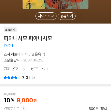
사이즈비교
공유하기
소득공제
피아니시모 피아니시모
양장
츠지 히토나리
저
양윤옥
역
소담출판사
2007.06.25.
원제
ピアニシモ.ピアニシモ
7.3
10
10,000
원
10
9,000
YES포인트
500원 (5%)