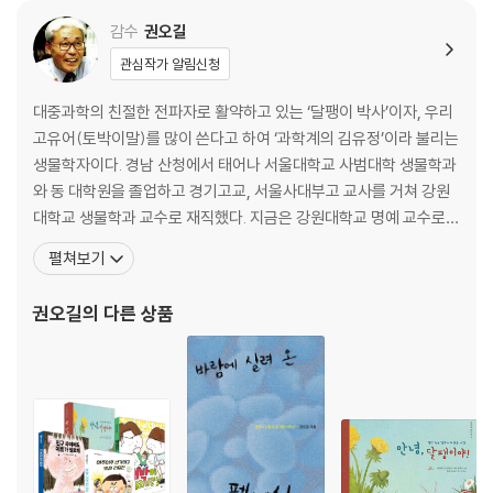
감수
권오길
관심작가 알림신청
대중과학의 친절한 전파자로 활약하고 있는 ‘달팽이 박사’이자, 우리
고유어(토박이말)를 많이 쓴다고 하여 ‘과학계의 김유정’이라 불리는
생물학자이다. 경남 산청에서 태어나 서울대학교 사범대학 생물학과
와 동 대학원을 졸업하고 경기고교, 서울사대부고 교사를 거쳐 강원
대학교 생물학과 교수로 재직했다. 지금은 강원대학교 명예 교수로
있으면서 글쓰기와 방송, 강의 등을 통해 재미있는 과학 이야기를 꾸
펼쳐보기
준히 들려주고 있다. 1994년부터 [강원일보]에 「생물이야기」를, 20
09년부터 [교수신문]에 칼럼을 연재하고 있으며, 2011년부터 2022
권오길
의 다른 상품
년까지 약 10년간 [월간중앙]에 「권오길이