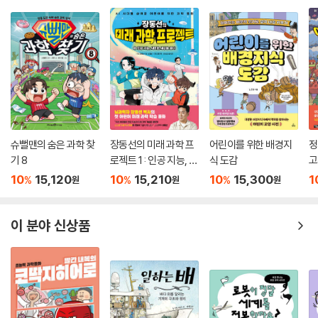
슈뻘맨의 숨은 과학 찾
장동선의 미래 과학 프
어린이를 위한 배경지
정
기 8
로젝트 1 : 인공 지능, 새
식 도감
고
로운 세상을 열다
10
15,120
10
15,210
10
15,300
1
%
%
%
원
원
원
이 분야 신상품