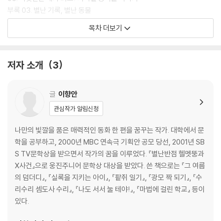
부록 03. 별난 기록, 별난 동물
07. 놀라운 자연의 신비, 아마존 밀림
목차 더보기
08. 인간 못지않은 동물들의 자식 사랑
09. 인류 역사를 바꾼 동물과 식물
10. 이보다 엽기는 없다! 잔인한 동물 먹거리
저자 소개
3
부록 04. 인간과 동물의 감각 비교
11. 오싹오싹 숨막히는 밀림 여행
12. 흥미진진! 아프리카 정글 탐험
글
이향안
13. 놀라운 그들의 세상, 공생과 기생
관심작가 알림신청
14. 내 몸은 내가 지킨다! 그들만의 위기 탈출법
15. 알고 보면 놀라운 식물의 위대한 힘
나만의 빛깔을 품은 매력적인 동화 한 편을 꿈꾸는 작가. 대학에서 문
부록 05. 전설 속의 동식물
학을 공부하고, 2000년 MBC 연속극 기획안 공모 당선, 2001년 SB
16. 나를 잊지 말아요! 멸종 위기 동물들
S TV문학상을 받으면서 작가의 꿈을 이루었다. 『별난반점 헬멧뚱과
17. 추위도 끄떡없다. 남극 북극의 동물들
X사건』으로 웅진주니어 문학상 대상을 받았다. 쓴 책으로는 『그 여름
18. 그들이 몰려온다. 동물과 인간의 전쟁
의 덤더디』, 『실록을 지키는 아이』, 『팥쥐 일기』, 『광모 짝 되기』, 『수
19. 우리가 잘못 알고 있는 동식물에 대한 오해
리수리 셈도사 수리』, 『나도 서서 눌 테야!』, 『마법에 걸린 학교』 등이
20. 함께 사는 세상, 아름다운 친구들
있다.
부록 06. 각 나라를 상징하는 꽃과 나무