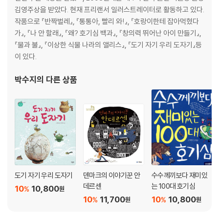
김영주상을 받았다. 현재 프리랜서 일러스트레이터로 활동하고 있다.
작품으로 『반짝벌레』, 『통통아, 빨리 와!』, 『호랑이한테 잡아먹혔다
가』, 『나 안 할래』, 『왜? 호기심 백과』, 『창의력 뛰어난 아이 만들기』,
『물과 불』, 『이상한 식물 나라의 앨리스』, 『도기 자기 우리 도자기』등
이 있다.
박수지
의 다른 상품
도기 자기 우리 도자기
덴마크의 이야기꾼 안
수수께끼보다 재미있
데르센
는 100대 호기심
10
10,800
%
원
10
11,700
10
10,800
%
%
원
원