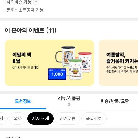
해외배송 가능
문화비소득공제 가능
이 분야의 이벤트
11
리뷰/한줄평
도서정보
배송/반품/교환
3
개
목차
저자 소개
관련분류
품목정보