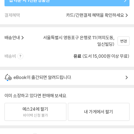
앱 다운 시 1천원 상품권
결제혜택
카드/간편결제 혜택을 확인하세요
배송안내
서울특별시 영등포구 은행로 11(여의도동,
변경
일신빌딩)
배송비
유료
(도서 15,000원 이상 무료)
eBook이 출간되면 알려드립니다.
이미 소장하고 있다면 판매해 보세요.
예스24에 팔기
내 가게에서 팔기
바이백 신청 불가