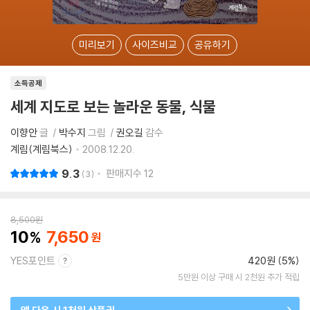
미리보기
사이즈비교
공유하기
소득공제
세계 지도로 보는 놀라운 동물, 식물
이향안
글
박수지
그림
권오길
감수
계림(계림북스)
2008.12.20.
9.3
판매지수
12
3
8,500
원
10
7,650
YES포인트
420원 (5%)
5만원 이상 구매 시 2천원 추가 적립