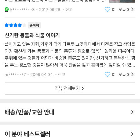
택했다면서 오기만을 기다린 책이랍니다. 차례를 보니 아
k*********8
2017.06.28.
신고
0
댓글
0
이가 궁금해 하고 재미있어할 이야기들이 가득하네요. 행
운을 부르는 동물, 불행을 부르
종이책
신기한 동물과 식물 이야기
살아가고 있는 지형,기후가 각기 다르듯 그곳마다에서 터전을 잡고 생명을
연장 확산해 가는 동물과 식물의 종류가 참으로 많음에 놀라울 따름이다.
주위에 있는 것들과 어딘가 비슷한 종류도 있지만, 신기하고 독특한 느낌
을 주는 생소한 것들이 많아서 더욱 관심을 갖고 흥미롭게 맞이할 수 있는
책이다. 퀴즈를 풀듯 그러한 동물과 식물의 존재를 알아내는 내용들은 여
m*******7
2009.04.04.
신고
0
댓글
0
러모로 다양
리뷰 전체보기
배송/반품/교환 안내
이 분야 베스트셀러