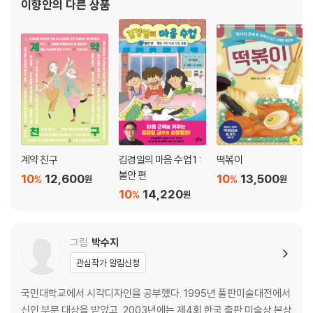
이향안
의 다른 상품
계약 친구
김경일의 마음 수업 1 :
떡볶이
불안 편
10
12,600
10
13,500
%
%
원
원
10
14,220
%
원
그림
박수지
관심작가 알림신청
국민대학교에서 시각디자인을 공부했다. 1995년 풀판미술대전에서
신인 부문 대상을 받았고, 2003년에는 제4회 한국 출판 미술상 본상