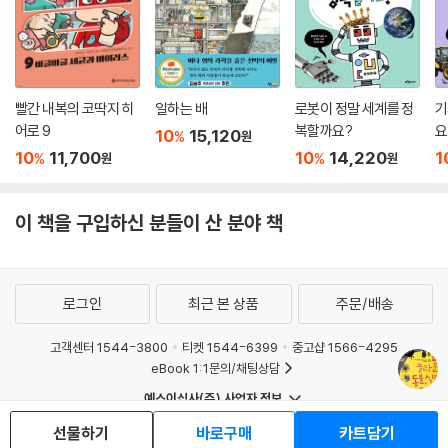
빨간 내복의 코딱지 히
일하는 배
로봇이 정말 세계를 정
기
어로 9
복할까요?
요
10
15,120
%
원
10
11,700
10
14,220
1
%
%
원
원
이 책을 구입하신 분들이 산 분야 책
로그인
최근 본 상품
주문/배송
고객센터 1544-3800
티켓 1544-6399
중고샵 1566-4295
eBook 1:1문의/채팅상담
예스이십사(주) 사업자 정보
이용약관
개인정보처리방침
청소년보호정책
선물하기
바로구매
카트담기