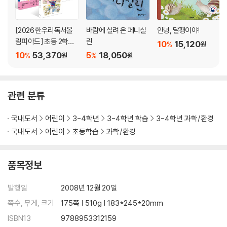
[2026 한우리독서올
바람에 실려 온 페니실
안녕, 달팽이야!
림피아드] 초등 2학년
린
10
15,120
%
원
필독서 세트
10
53,370
5
18,050
%
%
원
원
관련 분류
국내도서
어린이
3-4학년
3-4학년 학습
3-4학년 과학/환경
국내도서
어린이
초등학습
과학/환경
품목정보
발행일
2008년 12월 20일
쪽수, 무게, 크기
175쪽 | 510g | 183*245*20mm
ISBN13
9788953312159