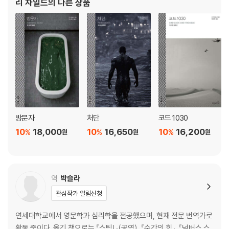
리 차일드
의 다른 상품
는 출간 즉시 대성공을 거두었고, 재즈 뮤
방문자
처단
코드 1030
10
18,000
10
16,650
10
16,200
%
%
%
원
원
원
역
박슬라
관심작가 알림신청
연세대학교에서 영문학과 심리학을 전공했으며, 현재 전문 번역가로
활동 중이다. 옮긴 책으로는 『스틱!』(공역), 『순간의 힘』, 『넘버스 스