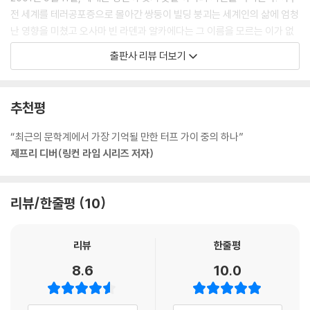
이스라엘 첩보부에 따르면, 나는 지금 자살폭탄 테러범을 보고 있다. --- p
전 세계를 테러공포증으로 몰아간 쌍둥이 빌딩 붕괴는 세계인의 삶에 엄청
p.7~8, 12
난 영향을 미쳤고 오사마 빈 라덴과 알카에다는 그 이름을 모르는 이가 없
을 정도로 사람들의 머릿속에 깊이 새겨졌다. 오는 11월에 열릴 ‘2010 G2
출판사 리뷰 더보기
여자는 어디로 가는 중일까? 6호선이 어디를 지나지? 자살폭탄으로 건물
0 서울 정상회의’의 영향으로 테러에 대한 안전 대책이 한층 더 강조되고
을 무너뜨릴 수 있던가? 아마 아닐 거다. 그렇다면 새벽 2시에 사람들이 몰
있는 요즘, 가까이에서 이러한 테러가 발생하면 어떠한 일이 벌어질 것인
려 있을 만한 곳은 어딜까? 많지는 않다. 나이트클럽 정도. 그러나 우리는
지, 테러가 어떻게 평범한 한 사람의 인생의 송두리째 앗아가 버리는지를
추천평
이미 대부분의 나이트클럽을 지나쳤고, 그녀라면 벨벳 로프를 넘어가기도
속도감 있게 그린 소설이 나와 눈길을 끈다. 오픈하우스에서 출간된 작가
전에 문 앞에서 퇴짜를 맞을 것이다.
리 차일드(Lee Child)의 『사라진 내일 Gone Tomorrow』은 우연히 테
“최근의 문학계에서 가장 기억될 만한 터프 가이 중의 하나”
나는 여자를 바라보았다.
러리스트들의 광풍에 휘말린 한 여성과 그 여성과 우연히 조우한 잭 리처
제프리 디버(링컨 라임 시리즈 저자)
너무나도 뚫어지게.
의 활약상을 그린다. 특유의 빠른 전개와 반전을 거듭하는 치밀한 구성으
여자가 눈치 챘다.
로 1997년 첫 발표 이후 전 세계 40여 개국에서 2천만 이상의 독자층을
그녀가 고개를 돌렸다. 천천히, 침착하게, 사전에 계획이라도 해놓은 듯한
형성해온 〈잭 리처 시리즈〉의 열세 번째 작품이기도 한 이 작품은 국내에서
리뷰/한줄평
10
동작으로.
는 랜덤하우스코리아의 『추적자』,『탈주자』,『원 샷』에 이은 잭 리처 시리즈
그녀는 나를 똑바로 바라보았다.
의 네 번째 소개작이기도 하다. 만약 내 눈앞에 자살폭탄 테러리스트가 나
우리의 시선이 부딪쳤다.
리뷰
한줄평
타난다면 어떻게 행동해야 할까? 이 작품은 적어도 잭 리처라면 어떻게 행
그녀의 표정이 바뀌었다.
동할지를 속 시원하게 보여준다. 빠른 호흡으로 넘어가는 페이지와 페이
8.6
10.0
내가 안다는 것을 알아차린 것이다.
지, 장(章)과 장 사이로 자살폭탄 테러리스트, 군 출신 인기 정치인, 정부
--- pp.22~23
요원 및 비밀 테러조직과 끊임없이 대치하는 잭 리처의 활약상은 추석 귀