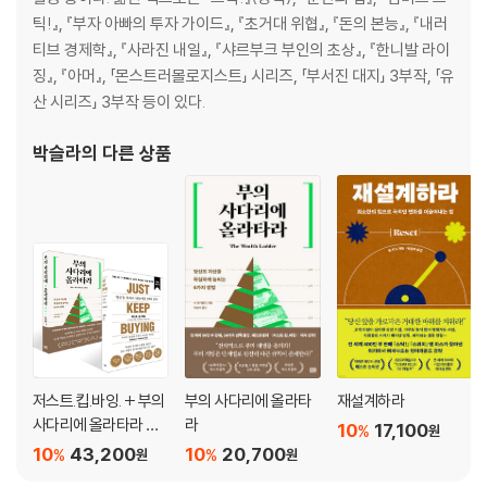
틱!』, 『부자 아빠의 투자 가이드』, 『초거대 위협』, 『돈의 본능』, 『내러
티브 경제학』, 『사라진 내일』, 『샤르부크 부인의 초상』, 『한니발 라이
징』, 『아머』, 「몬스트러몰로지스트」 시리즈, 「부서진 대지」 3부작, 「유
산 시리즈」 3부작 등이 있다.
박슬라
의 다른 상품
저스트.킵.바잉. + 부의
부의 사다리에 올라타
재설계하라
사다리에 올라타라 세
라
10
17,100
%
원
트
10
43,200
10
20,700
%
%
원
원