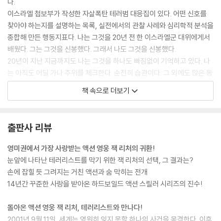
다.
이스라엘 첩보부가 작성한 자살폭탄 테러범 대응집이 있다. 어떤 신호를
찾아야 하는지를 설명하는 목록, 실전에서의 관찰 사례와 심리학적 분석을
종합해 만든 행동지표다. 나는 그것을 20년 전 한 이스라엘군 대위에게서
배웠다. 그는 그것을 신봉했다. 그래서 나도 그것을 신봉했다.
20년이 지난 지금까지도 나는 그것을 하나도 빠짐없이 기억하고 있다. 나
는 아직도 어딜 가나 주위를 체크한다. 순전히 습관이다. 그 외에도 많은 동
료들로부터 명심해야 할 수많은 법칙들을 배웠다. 무심코 지나치지 말고
책 속으로 더보기
눈여겨 관찰하라. 흘려듣지 말고 항상 귀를 기울여라. 오래 살아남고 싶다
면 정신을 바싹 차려라.
용의자가 남성일 경우 검토해야 할 항목은 모두 열두 가지다. 여성일 때에
출판사 리뷰
는 열한 가지다. 남성에게만 해당되는 항목은 면도 자국이다. 남성 폭탄테
러범들은 수염을 깎는다. 그래야 군중들 속에 쉽게 섞일 수 있기 때문이다.
영미권에서 가장 사랑받는 액션 영웅 잭 리처의 귀환!
그래야 의심을 덜 받는다. 그래서 턱 아래쪽 피부가 얼굴의 다른 부분에 비
눈앞에 나타난 테러리스트를 막기 위한 잭 리처의 선택, 그 결과는?
해 희끄무레하다. 수염에 가려져 오랫동안 햇빛을 보지 못했기 때문이다.
손에 잡힐 듯 그려지는 거친 액션과 숨 막히는 전개
그러나 나는 면도 자국에는 관심이 없다.
14년간 꾸준한 사랑을 받아온 하드보일드 액션 스릴러 시리즈의 진수!
나는 나머지 열한 가지 항목을 체크하고 있었다.
지금 나는 여자를 보고 있다.
돌아온 액션 영웅 잭 리처, 테러리스트와 만나다!
……
2001년 9월 11일, 세계는 영원히 잊지 못할 하나의 사건을 목격한다. 이후