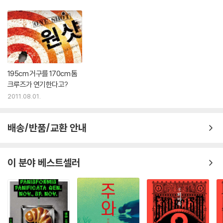
자유롭고 지적이며 뽀빠이만큼이나 거대한 근육을 소유한 남자다운 남자
다.” - 〈인디펜던트〉
“미국에서 가장 오랫동안 살아남은 액션 영웅 중 한 사람.” - 〈뉴욕타임스〉
“리차일드의 터프하면서도 공정한 캐릭터 잭 리처는 사나이 중에 사나이
195cm 거구를 170cm 톰
일 뿐만 아니라 신사이기도 하다. 그런 그가 또 다시 자신의 능력을 증명하
크루즈가 연기한다고?
러 왔다. 그리고 아무도 그의 앞을 가로막지 못할 것이다.” - 〈미러〉
2011.08.01.
“잭 리처는 클린트 이스트우드, 멜 깁슨, 브루스 윌리스가 한데 섞인 우리
시대의 슈퍼맨이다.” - 〈아이리시 타임스〉
배송/반품/교환 안내
이 분야 베스트셀러