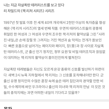
나는 지금 자살폭탄 테러리스트를 보고 있다
리 차일드의 〈잭 리처 시리즈〉 시리즈
1997년 첫 발표 이후 전 세계 40여 개국에서 2천만 이상의 독자층을 형성
해온 〈잭 리처 시리즈〉의 열세 번째 작품. 우연히 테러리스트들의 광풍에
휘말린 한 여성과 그 여성과 우연히 조우한 잭 리처의 활약상을 그린 『사라
진 내일』은 손에 잡힐 듯 그려지는 거친 액션과 숨 막히는 전개가 돋보인
다. 빠른 호흡으로 넘어가는 페이지와 페이지, 장(章)과 장 사이로 자살폭
탄 테러리스트, 군 출신 인기 정치인, 정부 요원 및 비밀 테러조직과 끊임없
이 대치하는 잭 리처의 활약상이 흥미진진하게 펼쳐진다.
자살폭탄 테레범들은 자신도 모르게 온갖 종류의 신호를 발산하기 마련이
다. 새벽 2시 뉴욕 지하철에서 잭 리처는 그 신호를 포착해내야만 한다. 군
출신 유명 정치인의 수많은 훈장 속에 숨은 테러 집단과의 경악할 만한 비
밀, 수수께끼에 싸인 우크라이나 출신의 미녀와 잭 리처의 만남. 이 모든 것
들의 종착지에는 과연 어떠한 내일이 기다리고 있을까?
목차