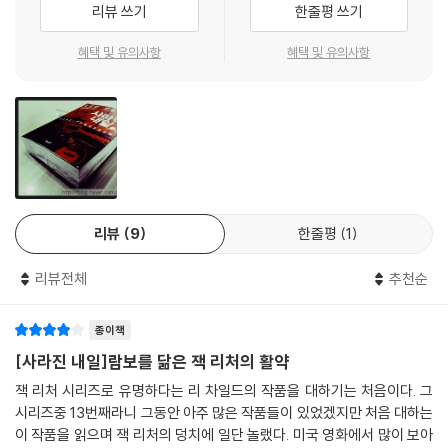
경길의 지루함을 달래줄, 엔터테인먼트 소설의 진수를 보여준다.
리뷰 쓰기
한줄평 쓰기
“주소도 없고 가족도 없고 휴대전화도 없는” 거칠 것이 없는 떠돌이 액션
혜택 및 유의사항
혜택 및 유의사항
영웅, 잭 리처
주소도 없고 가족도 없고 휴대전화도 없이 전국을 떠도는, 이른바 3무(無)
방랑자 잭 리처는 이런저런 이유에 얽매여 함부로 몸을 운신하지 못하는
현대인의 모습과 사뭇 대비된다. 언제든 몸을 움직일 수 있도록 다른 거추
장스러운 것들은 몸에 지니지 않되 휴대용 칫솔 하나만큼은 항상 챙기는
잭 리처의 행적은 누구나 한 번쯤 마음속으로 그려보았을 자유와 닮아 있
다. 거기에다 군대에서 익힌 독보적인 백병전 능력과 무기를 다루는 노하
리뷰
9
한줄평
1
우, 평균을 훌쩍 뛰어넘는 장신의 키와 육중한 몸무게 등 누구에게도 지지
않는 신체적 능력을 과시하는 그의 액션은 머릿속으로 잠시 그려보는 것만
리뷰전체
추천순
으로도 아드레날린이 솟구치는 흥분과 긴장을 선사한다. 직장에서 해고된
뒤 백수로 지내던 전직 프로듀서를 한 해에 세금만 천만 달러를 넘게 내는
종이책
스타 작가의 반열에 올린 ‘잭 리처’ 캐릭터는 이렇듯 거칠고 거침없는 동시
[사라진 내일]람보를 닮은 잭 리처의 활약
에 재즈의 선율을 따라 발걸음을 옮길 만큼 보헤미안적인 매력을 뽐내기도
한다. 가진 것이 없기 때문에 구속받지 않고, 구속받지 않기 때문에 남의 눈
잭 리처 시리즈로 유명하다는 리 차일드의 작품을 대하기는 처음이다. 그
치 볼 것 없이 자신의 가치 기준에 따라 거침없이 행동해나가는 그의 모습
시리즈중 13번째라니 그동안 아주 많은 작품들이 있었겠지만 처음 대하는
이 작품을 읽으며 잭 리처의 덩치에 일단 놀랬다. 미국 영화에서 많이 보아
은 잭 리처라는 캐릭터를 영미권에서 가장 오랜 시간 사랑받는 액션 캐릭