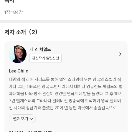
1장~84장
저자 소개
2
저
리 차일드
관심작가 알림신청
Lee Child
대망의 잭 리처 시리즈를 통해 일약 스타덤에 오른 영국의 스릴러 작
가다. 그는 1954년 영국 코번트리에서 태어나 잉글랜드 셰필드의 법
과대학을 나와 평소 관심이 있었던 연극계에 발을 들였다. 그 후 197
7년 맨체스터의 그라나다 텔레비전 방송국에 취직하여 영국 텔레비
전 시대의 황금기라 불렸던 20여 년 동안 이곳에서 송출감독으로 일
했다. 4만 시간 이상의 방송 프로그램을 송출했으나, 1995년 구조조
펼쳐보기
정으로 인한 해고 후, 직업 작가로서의 새로운 삶을 계획하여 살아가
게 된다. 6달러짜리 펜과 노트로 쓰기 시작한 그의 데뷔작 『추적자』