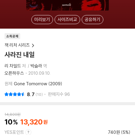
미리보기
사이즈비교
공유하기
소득공제
잭 리처 시리즈
사라진 내일
리 차일드
저
박슬라
역
오픈하우스
2010.09.10.
원제
Gone Tomorrow (2009)
8.7
판매지수
96
10
14,800
원
10
13,320
YES포인트
740원 (5%)