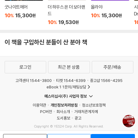
굿나이트메어
더 하우스 온 더 보더랜
올라야
시
드
Dr
10
15,300
10
15,300
%
%
원
원
10
19,530
1
%
원
이 책을 구입하신 분들이 산 분야 책
로그인
최근 본 상품
주문/배송
고객센터 1544-3800
티켓 1544-6399
중고샵 1566-4295
eBook 1:1문의/채팅상담
예스이십사(주) 사업자 정보
이용약관
개인정보처리방침
청소년보호정책
PC버전
회사소개
거래처관계자께
도서홍보
광고
Copyright © YES24 Corp. All Rights Reserved.
MATOM12