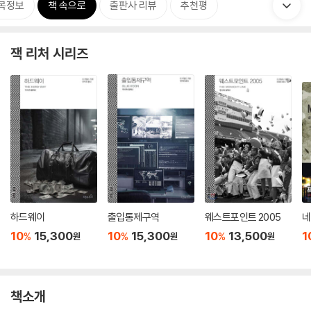
목정보
책 속으로
출판사 리뷰
추천평
잭 리처 시리즈
하드웨이
출입통제구역
웨스트포인트 2005
네
10
15,300
10
15,300
10
13,500
1
%
%
%
원
원
원
책소개