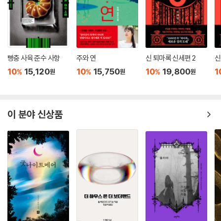
빵충 사육 준수 사항
주와 연
신 퇴마록 신세편 2
신
10
15,120
10
15,750
10
19,800
1
%
%
%
원
원
원
이 분야 신상품