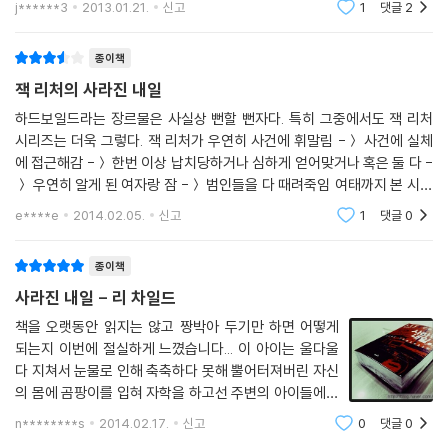
j******3
2013.01.21.
신고
1
댓글
2
는 자들, 그에 휩쓸리는 자들과 그에 맞서는 인물들의 모습을 묘사해간다.
상한 방향으로
실제로 2005년 런던 지하철 테러 사건 당시 이스라엘군의 열두 가지 행동
종이책
지침에 의해 오인되어 억울하게 사살당한 브라질 소년 사건이 있었다. 이
잭 리처의 사라진 내일
렇듯 9·11이라는 거대한 참사로 대변되는 테러의 끔찍성과 이를 피하고자
하는 집단의 이기심이 비롯시키는 또 다른 비극은 우리의 주변에서 알게
하드보일드라는 장르물은 사실상 뻔할 뻔자다. 특히 그중에서도 잭 리처
모르게 되풀이되고 있다. 아무런 연계성 없이 발생하는 테러에 평범한 삶
시리즈는 더욱 그렇다. 잭 리처가 우연히 사건에 휘말림 -＞ 사건에 실체
에 접근해감 -＞ 한번 이상 납치당하거나 심하게 얻어맞거나 혹은 둘 다 -
을 빼앗겨버린 억울한 시민들의 비극. 그리고 이를 피하고자 하는 행동이
＞ 우연히 알게 된 여자랑 잠 -＞ 범인들을 다 때려죽임 여태까지 본 시리
일으키는 또 다른 비극. 이 사이를 작가 리 차일드는 잭 리처라는 인물을 통
즈가 모두 이랬다. 그런데 왜 다시금 잭 리처를 집어들게 만드는가? 잭 리
해 통쾌하게 질러나간다. 주소도 가족도 없이, 휴대전화도 없이 사회 부적
e****e
2014.02.05.
신고
1
댓글
0
처는 압
응자인 양 떠돌아다니는 잭 리처가 풀어나가는 이 시대의 비극의 결말은
과연 무엇일까. 마지막 페이지를 덮을 때까지 그 답을 알 수 없게 만드는 이
종이책
책은 예측할 수 없는 잭 리처의 행동만큼 예측할 수 없는 전개들로 독자의
사라진 내일 - 리 차일드
시선을 끝까지 사로잡는다.
책을 오랫동안 읽지는 않고 짱박아 두기만 하면 어떻게
되는지 이번에 절실하게 느꼈습니다... 이 아이는 울다울
멀티미디어 시대의 문학적 모색, 오픈하우스의 소설 네트워크 - 원더그라
다 지쳐서 눈물로 인해 축축하다 못해 뿔어터져버린 자신
운드!
의 몸에 곰팡이를 입혀 자학을 하고선 주변의 아이들에게
눈앞에서 펼쳐지는 놀랍고도 낯선 세상! 소설이 줄 수 있는 가장 무한한 상
자신의 상황을 전염시키고자 했던 모냥입니다.. 뒤늦게 알
n********s
2014.02.17.
신고
0
댓글
0
상력의 세계로 독자들을 초대할 오픈하우스의 새로운 소설 네트워크의 이
아치린 저로서는 조금씩 전염되어가는 아이들을 먼저 수