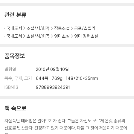
관련 분류
국내도서
소설/시/희곡
장르소설
공포/스릴러
국내도서
소설/시/희곡
영미소설
영미 장편소설
품목정보
발행일
2010년 09월 10일
쪽수, 무게, 크기
644쪽 | 769g | 148*210*35mm
ISBN13
9788993824391
책 속으로
자살폭탄 테러범은 알아보기가 쉽다. 그들은 자신도 모르게 온갖 종류의
신호를 발산한다. 긴장하고 있기 때문이다. 다들 그 짓이 처음이기 때문이