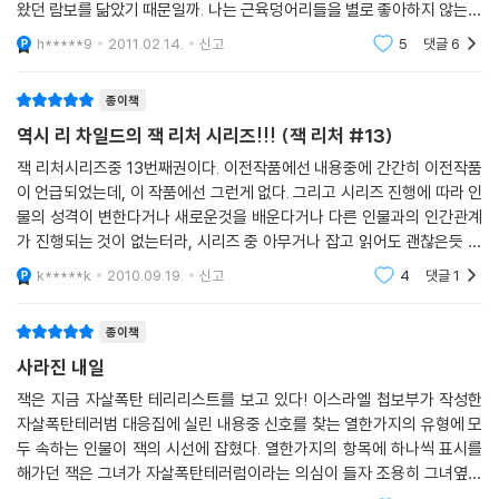
왔던 람보를 닮았기 때문일까. 나는 근육덩어리들을 별로 좋아하지 않는터
터 중 하나로 자리 잡게 했다. 1997년의 『추적자』를 시작으로 매년 한 권
라 잭 리처의 모습은 그다지 호감가지 않는 스타일이었다. 개인적으로 호
씩 발간해 2010년 『61시간 61hrs』(2011년 오픈하우스 출간 예정)까지
h*****9
2011.02.14.
신고
5
댓글
6
리호리한 몸매를
열네 권의 책이 출간된 〈잭 리처 시리즈〉는 파라마운트사에 의해 영화화될
예정이기도 하다.
종이책
역시 리 차일드의 잭 리처 시리즈!!! (잭 리처 #13)
인간이기에 일어날 수 있는 인적 오류와 그로 인한 비극.
잭 리처시리즈중 13번째권이다. 이전작품에선 내용중에 간간히 이전작품
사라져가는 내일과 사라지지 않는 분노의 이중주
이 언급되었는데, 이 작품에선 그런게 없다. 그리고 시리즈 진행에 따라 인
자살폭탄 테러리스트를 구분하는 열두 가지 행동지침을 아는가? 여자의
물의 성격이 변한다거나 새로운것을 배운다거나 다른 인물과의 인간관계
경우는 열한 가지로 줄어드는 이 리스트는 이스라엘군이 작성하여 배포한,
가 진행되는 것이 없는터라, 시리즈 중 아무거나 잡고 읽어도 괜찮은듯 싶
실제로 존재하는 행동지침이다. 부적절한 옷차림, 뻣뻣하고 기계적인 걸음
다. 1. Killing Floor(1997) = 추적자 2. Die Trying(1998) = 탈주자 3.
k*****k
2010.09.19.
신고
4
댓글
1
걸이 등 자살폭탄 테러범의 실제적인 행동 특징을 하나하나 소개해나가며
Tripwire(1999)
시작하는 『사라진 내일』의 도입부는 실제로 눈앞에 테러리스트가 나타난
듯이 자세히 그 모습을 그려내며 독자의 시선을 사로잡는다. 그러나 인간
종이책
이기에 언제나 오류는 존재하는 법. 소설은 머릿속의 냉철한 이성과 마음
사라진 내일
속의 불안한 감성을 대비시키며 읽는 이를 잭 리처가 앉아 있는 뉴욕 지하
잭은 지금 자살폭탄 테리리스트를 보고 있다! 이스라엘 첩보부가 작성한
철 6호선으로 초대한다. 만약 눈앞에 자살폭탄 테러리스트로 의심되는 사
자살폭탄테러범 대응집에 실린 내용중 신호를 찾는 열한가지의 유형에 모
람이 앉아 있다면 어떻게 행동하겠는가. 만약 판단이 맞는다면? 또는 틀리
두 속하는 인물이 잭의 시선에 잡혔다. 열한가지의 항목에 하나씩 표시를
다면? 테러라는 광풍에 휩쓸려 평범한 삶을 빼앗긴 한 여인의 모습으로부
해가던 잭은 그녀가 자살폭탄테러럼이라는 의심이 들자 조용히 그녀옆으
터 시작하는 이 소설은 끊임없이 테러를 일으키는 자들과 그들과 협상하려
로 접근을 해서 도움의 손길을 내밀기로 한다. 그러나 그런 잭의 접근은 이