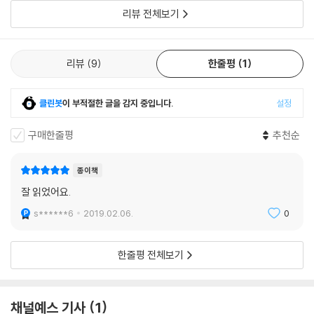
름이 정해졌다. 바로 원더그라운드. 독자들을 말 그대로 경탄스러운 또 하
습하고 나서 마지막 숙주였던 이 아
리뷰 전체보기
나의 세상으로 안내할 오픈하우스의 원더그라운드는 지난 7월 발간된 존
코널리의 공포 중·단편 모음선인 『언더베리의 마녀들』을 비롯, 영미권에서
가장 사랑받는 액션 영웅 잭 리처와 테러리스트의 대결을 그린 리 차일드
리뷰
9
한줄평
1
의 잭 리처 시리즈 『사라진 내일』, 핵이 터진 이후의 세계의 모습을 놀랍도
록 세밀하게 그린 윌리엄 R. 포르스첸의 『1초 후』, 존 코널리의 대표 미스터
리 시리즈인 찰리 파커 시리즈의 첫 작품인 『죽어 있는 모든 것』, 리 차일드
클린봇
이 부적절한 글을 감지 중입니다.
설정
의 또 하나의 잭 리처 시리즈 『61시간』을 차례로 선보인다. (원더그라운드
구매한줄평
추천순
책들에 관한 최신 정보는 원더그라운드 블로그 http://blog.naver.co
m/open_pubco에서 확인할 수 있다.)
종이책
이 책에 쏟아진 찬사!
잘 읽었어요.
s******6
2019.02.06.
0
“어느 날 갑자기 도시에 나타나 악당들을 처지하고 다시 길을 떠난다…….
그는 모든 일을 단순해 보이게 한다. 그러나 그러한 일을 그처럼 손쉽게 해
한줄평 전체보기
낸 이는 이제껏 아무도 없었다.” - 〈이브닝스탠더드〉
“위대한 필립 말로 풍의 전통에 람보와 브루스 윌리스를 가미한 리처는 무
채널예스 기사
1
뚝뚝한 현대의 아웃사이더로 가장 위대한 반(反)영웅 중 한 명이다. 그는