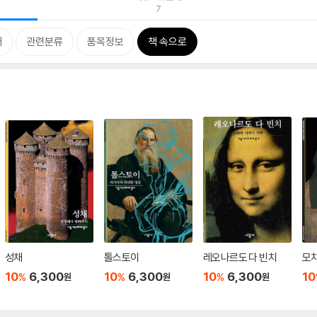
7
개
관련분류
품목정보
책 속으로
성채
톨스토이
레오나르도 다 빈치
모
10
6,300
10
6,300
10
6,300
10
%
%
%
원
원
원