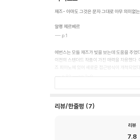
재즈- 아마도 그것은 문자 그대로 아무 의미없
알랭 제르베르
--- p.1
에번스는 모들 재즈가 빛을 보는데 도움을 주었다
이전의 스탠더드 작품이 가진 매력을 차용했다. 
즈 피아노에 있어 새로운 접근방식이 개척되었다
--- p.82,---pp.2-9
부분적으로 흑인 노예들이 불렀던 영가에서 발전
락거리로만 인식되었다. 그러나 1940년대 비밥
리뷰/한줄평
7
없는 아티스트들이 이 특별한 표현방식으로 몰려
--- p.13
리뷰
7.8