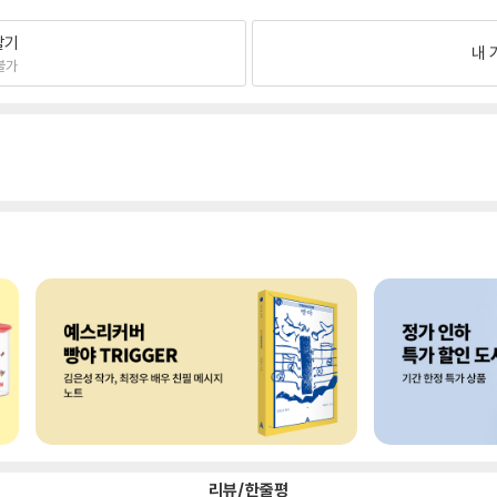
팔기
내 
불가
리뷰/한줄평