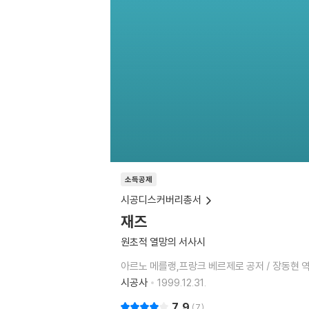
소득공제
시공디스커버리총서
재즈
원초적 열망의 서사시
아르노 메를랭,프랑크 베르제로 공저 / 장동현 
시공사
1999.12.31.
7.9
7