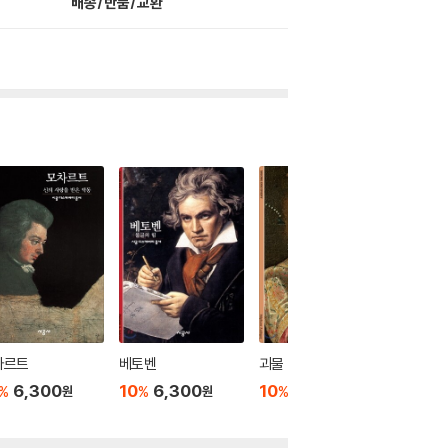
배송/반품/교환
차르트
베토벤
괴물
미국의 
6,300
10
6,300
10
6,300
10
6
%
%
%
%
원
원
원