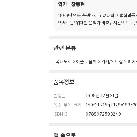
역자 : 장동현
1959년 안동 출생으로 고려대학교 법학과를
역서로는『위대한 음악가 바흐』『시간의 도둑』
관련 분류
국내도서
예술
음악
악기/악보집
피아
품목정보
발행일
1999년 12월 31일
쪽수, 무게, 크기
159쪽 | 215g | 128*188*
ISBN13
9788972593249
책 속으로