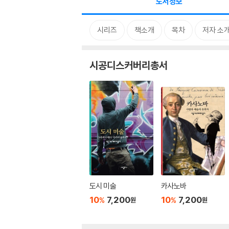
도서정보
시리즈
책소개
목차
저자 소
시공디스커버리총서
도시 미술
카사노바
10
7,200
10
7,200
%
%
원
원