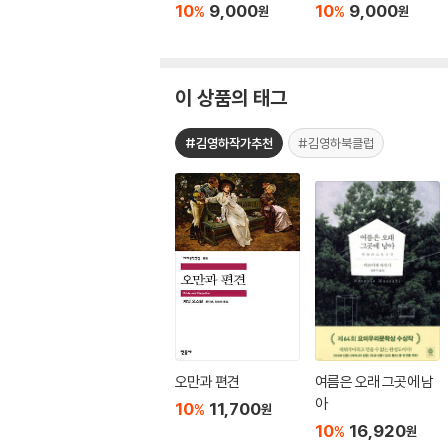
10
9,000
10
9,000
%
%
원
원
이 상품의 태그
#김영하작가추천
#김영하북클럽
오만과 편견
여름은 오래 그곳에 남
아
10
11,700
%
원
10
16,920
%
원