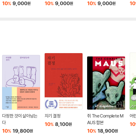
10
9,000
10
9,000
10
9,000
10
%
%
%
원
원
원
다정한 것이 살아남는
자기 결정
쥐 The Complete M
어
다
AUS 합본
10
8,100
10
%
원
10
19,800
10
18,900
%
%
원
원