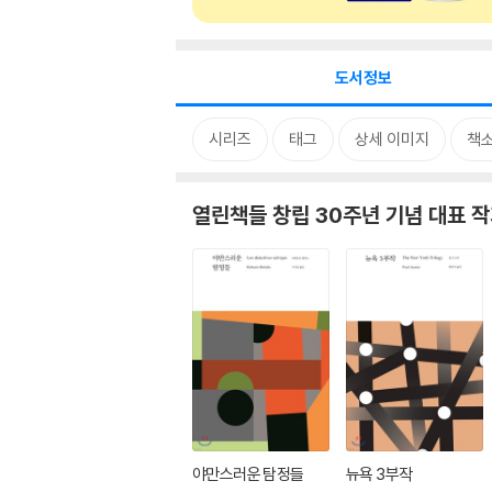
도서정보
시리즈
태그
상세 이미지
책
열린책들 창립 30주년 기념 대표 작
야만스러운 탐정들
뉴욕 3부작