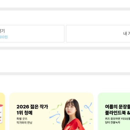
팔기
내 
000원