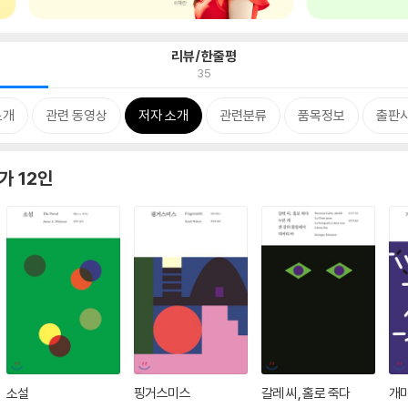
리뷰/한줄평
35
소개
관련 동영상
저자 소개
관련분류
품목정보
출판사
가 12인
소설
핑거스미스
갈레 씨, 홀로 죽다
개