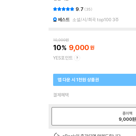
9.7
35
베스트
소설/시/희곡 top100 3주
10,000
원
10
9,000
YES포인트
앱 다운 시 1천원 상품권
결제혜택
종이책
9,000