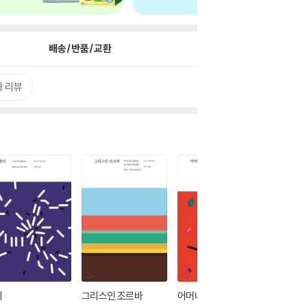
배송/반품/교환
 리뷰
미
그리스인 조르바
어머니
죄와 벌