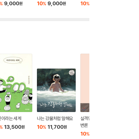
9,000
10
9,000
10
9,000
10
9
%
%
%
%
원
원
원
린이라는 세계
나는 강물처럼 말해요
실격당한 자들을 위한
세설 (상
변론
13,500
10
11,700
10
1
%
%
%
원
원
10
16,200
%
원