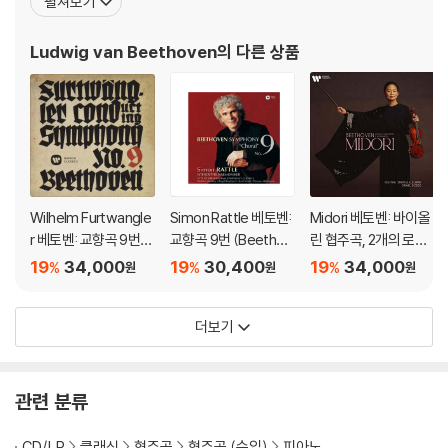
펼쳐보기
려진 작품으로는 《교향곡 5번》, 《교향곡 6번》, 《교향곡 9번》, 《비창
소나타》, 《월광 소나타》,등이 있다. 베토벤의 조부는 21세의 나이에
CD 14-16
Ludwig van Beethoven
의 다른 상품
브라반트 오스트
Ravel
Piano Concerto In G
Gaspard De La Nuit
La Valse
Ma Mere I’Oye
Debussy
Prelude A I’Apres-Mini D’Un Faune
Wilhelm Furtwangle
Simon Rattle 베토벤:
Midori 베토벤: 바이올
r 베토벤: 교향곡 9번
교향곡 9번 (Beethov
린 협주곡, 2개의 로망
CD 16-17
(Beethoven: Symph
en: Symphony No.
스 - 미도리 (Beethov
19
34,000
19
30,400
19
34,000
%
%
%
원
원
원
Rachmaninov
ony No.9) [UHQCD]
9) [HQCD]
en: Violin Concerto
Op.61, Romances)
Symphonic Dances
더보기
[UHQCD]
Suites For 2 Pianos Nos. 1 & 2
Morceaux, Op. 11
관련 분류
CD 17
Prokofiev
CD/LP
클래식
협주곡
협주곡 (수입)
피아노