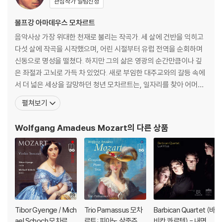
관심작가 알림신청
Piano Quartet No. 3
Paino Trio “Ghost”
볼프강 아마데우스 모차르트
Triple Concerto
음악사상 가장 위대한 천재로 불리는 작곡가. 세 살에 건반을 익히고
Cello Sonata No. 2
다섯 살에 작곡을 시작했으며, 어린 시절부터 유럽 전역을 순회하며
Choral Fantasy
신동으로 명성을 떨쳤다. 하지만 그의 삶은 영광의 순간만큼이나 깊
은 좌절과 고뇌로 가득 차 있었다. 새로 부임한 대주교와의 갈등 속에
CD 6
서 더 넓은 세상을 갈망하던 청년 모차르트는, 일자리를 찾아 어머니
Bach
와 함께 만하임과 파리로 긴 여행을 떠난다. 그러나 그를 기다리고 있
펼쳐보기
Violin Sonata, Bwv 1017
던 것은 첫사랑의 배신과, 낯선 도시 파리에서 마주한 어머니의 비극
Schubert
적인 죽음, 그리고 차가운 세상의 외면뿐이었다. 이 모든 영광과 비극
Wolfgang Amadeus Mozart
의 다른 상품
Variations, D 813
의 순간, 모차르트는 자신의 가장 가까운 친구
Mendelssohn
A Midsummer Night’S Dream(Excerpts)
Piano Trio No. 1
CD 7
Chopin
Tibor Gyenge / Mich
Trio Parnassus 모차
Barbican Quartet (바
Piano Concerto No. 1
ael Schoch 모차르트:
르트: 피아노 삼중주 전
비칸 콰르텟) - 내면의