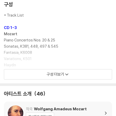
구성
* Track List
CD 1-3
Mozart
Piano Concertos Nos. 20 & 25
Sonatas, K381, 448, 497 & 545
Fantasia, K6008
Variations, K501
Haydn
Piano Trio, Hob.XV:25
구성 더보기
CD 3-5
Beethoven
아티스트 소개
46
Violin Sonata No. 8
Clarinet Trio, Op. 11
Variations, Woo46
작곡
Wolfgang Amadeus Mozart
Piano Concerto No. 1