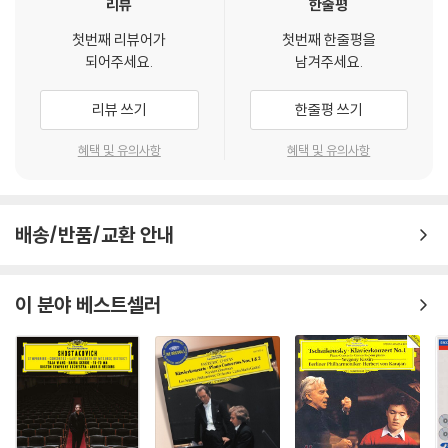
리뷰
한줄평
Janacek
Concertino
첫번째 리뷰어가
첫번째 한줄평을
Lutoslawski
되어주세요.
남겨주세요.
Paganini Variations
Weinberg
리뷰 쓰기
한줄평 쓰기
Violin Sonata No. 5
혜택 및 유의사항
혜택 및 유의사항
Falla Noches En Los Jardines De Espana
Pletnev
Fantasia Elvetica
Mores
배송/반품/교환 안내
Taquito Military
Bacalov
Portena
이 분야 베스트셀러
Guastvavino
Tres Romances Argentines
Piazzolla
Tre Tanghi