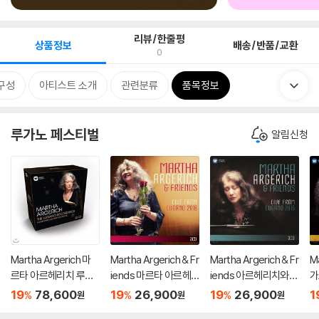
리뷰/한줄평
상품정보
배송/반품/교환
0
구성
아티스트 소개
관련분류
품목정보
루가노 페스티벌
알림신청
Martha Argerich 마
Martha Argerich & Fr
Martha Argerich & Fr
M
르타 아르헤리치 루가
iends 마르타 아르헤
iends 아르헤리치와
가
노 녹음 전집 (The Lu
리치와 친구들 - 루가
친구들 - 루가노 페스
황
19
78,600
19
26,900
19
26,900
1
%
%
%
원
원
원
gano Recordings: L
노 페스티벌 2016 (Liv
티벌 2015 (Live from
an