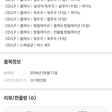
“Classical” Symphony
CD/LP
클래식
실내악/독주곡
실내악 (수입)
피아노
Violin Sonatna No. 2
CD/LP
클래식
독주곡
독주곡 (수입)
피아노
CD 18
CD/LP
클래식
협주곡
협주곡 (수입)
Bartok
CD/LP
클래식
컴필레이션
클래식 컴필레이션 (수입)
Romanian Folk Dances
CD/LP
클래식
컴필레이션
인물별 컴필레이션
Sonata For 2 Pianos & Percussion
CD/LP
클래식
독주곡
독주곡 (수입)
Violin Sonata No. 1
CD/LP
스페셜샵
박스 세트
CD 19-20
Shostakovich
품목정보
Concerto For Piano & Trumpet
Concertino
발매일
2018년 09월 17일
Piano Quintet
시간/무게/크기
크기확인중
Piano Trio No. 2
CD 20-22
리뷰/한줄평
0
Poulenc
Sonata