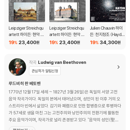
CD 11-12
Brahms
Haydn Variations
Sonata For 2 Pianos, Op. 34B
Leipziger Streichqu
Leipziger Streichqu
Julien Chauvin 하이
artett 하이든: 현악 사
artett 하이든: 현악 사
든: 천지창조 (Haydn:
CD 13
중주 22집 (Haydn: St
중주 21집 (Haydn: Str
La Creation du mon
19
23,400
19
23,400
19
34,300
%
%
%
원
원
원
Tchaikovsky
ring Quartets Vol.22
ing Quartets Vol.21 -
de)
The Nutcracker
- Op.76 No.1, 5, 6)
Op.55 No.1, 2, 3)
Smetana
작곡
Ludwig van Beethoven
Sonata & Rondo
관심작가 알림신청
Zarebski
Piano Quintet
루드비히 판 베토벤
1770년 12월 17일 세례 ~ 1827년 3월 26일)은 독일의 서양 고전
CD 14
음악 작곡가이다. 독일의 본에서 태어났으며, 성인이 된 이후 거의 오
Saint-Saens
스트리아 빈에서 살았다. 감기와 폐렴으로 인한 합병증으로 투병하다
Le Carnaval Des Animaux
가 57세로 생을 마친 그는 고전주의와 낭만주의의 전환기에 활동한
Debussy
주요 음악가이며, 작곡가로 널리 존경받고 있다. "음악의 성인(聖
Petite Suite
人)" 또는 "악성"(樂聖)이라는 별칭으로 불리기도 한다. 가장 잘 알
En Blanc Et Noir