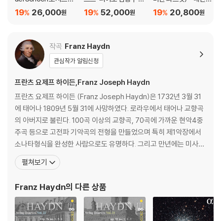
Introduction & Polonaise
바이올린 소나타집 (M
곡 (Mozart: Comple
빛 (Lux Intus)
19
26,000
19
52,000
19
20,800
%
%
%
Liszt
원
원
원
ozart: Violin Sonata
te Piano Trios)
Les Preludes
s) [SACD Hybrid]
Don Juan
작곡
Franz Haydn
CD 8-11
관심작가 알림신청
Schumann
프란츠 요제프 하이든,Franz Joseph Haydn
Kinderszenen
Fantasiestucke, Opp. 88 & 73
프란츠 요제프 하이든 (Franz Joseph Haydn)은 1732년 3월 31
Violin Sonatas Nos. 1 & 2
에 태어나 1809년 5월 31에 사망하였다. 로라우에서 태어나 교향곡
Piano Concerto
의 아버지로 불린다. 100곡 이상의 교향곡, 70곡에 가까운 현악4중
Piano Quartet
주곡 등으로 고전파 기악곡의 전형을 만들었으며 특히 제1악장에서
Variations, Op. 46
소나타형식을 완성한 사람으로도 유명하다. 그리고 만년에는 미사곡
Piano Quintet
과 '천지창조(天地創造) Schopfung'(1798), '사계(四季) Die J
펼쳐보기
5 Stucke Im Volkston Adagio & Allegro
ahreszeiten'(1801) 등 오라토리오풍의 교회음악의 명작을 남겼
Canonic Etudes
다. 오스트리아 동부의 작은 마을에서 수레를 만드는 목수의 아들로
Franz Haydn
의 다른 상품
Liszt
태어난 그는
Concerto Pathetique