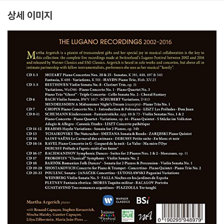
egendary Live Perf
e from Lugano Festi
Lugano Festival 201
m
ormances)
val 2016)
5)
al
상세 이미지