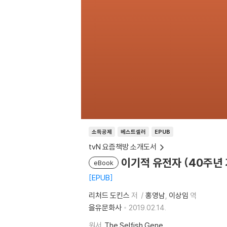
소득공제
베스트셀러
EPUB
tvN 요즘책방 소개도서
이기적 유전자 (40주년
eBook
EPUB
리처드 도킨스
저
홍영남
이상임
역
을유문화사
2019.02.14.
원서
The Selfish Gene