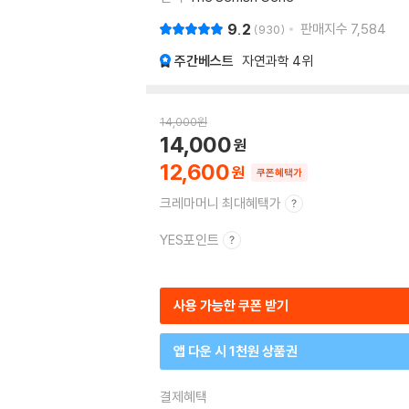
9.2
판매지수
7,584
930
주간베스트
자연과학
4위
14,000
원
14,000
12,600
쿠폰혜택가
크레마머니 최대혜택가
YES포인트
사용 가능한 쿠폰 받기
앱 다운 시 1천원 상품권
결제혜택