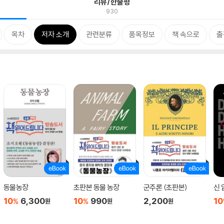
리뷰/한줄평
930
목차
저자 소개
관련분류
품목정보
책 속으로
출
동물농장
초판본 동물 농장
군주론 (초판본)
신 
10
6,300
10
990
2,200
10
%
%
원
원
원