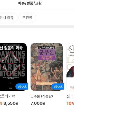
배송/반품/교환
판사 리뷰
추천평
없음의 과학
군주론 (개정판)
신곡
[세트] 
다. 추천
8,550
7,000
10
3,960
%
%
원
원
원
곡 (총2
2,980