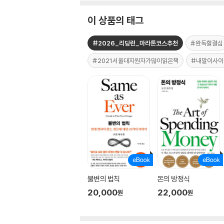
이 상품의 태그
#2026_리딩런_마라톤코스추천
#완독할결심
#2021서울대지원자가많이읽은책
#내말이사이
불변의 법칙
돈의 방정식
20,000
22,000
원
원