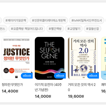
#페이커가읽은책
#인문위클리레터에소개된책
#tvN비밀독서단추천도서
언스
#요즘책방:책읽어드립니다
#빨간책방
#교양쌓기
#알쓸신잡
정의란 무엇인가
이기적 유전자 (40주
거의 모든 것의 역사 2.
쾌
년 기념판)
0
14,400
16
원
14,000
19,600
원
원