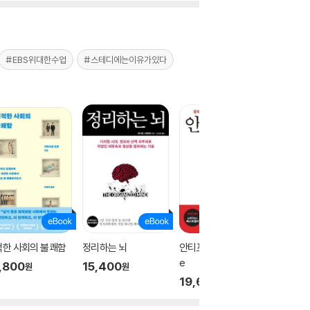
#EBS위대한수업
#스테디에는이유가있다
적한 사회의 불쾌함
정리하는 뇌
안티프래질 Antifragil
모든 것
e
다
,800
15,400
원
원
19,600
32,3
원