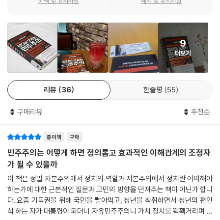
혜택 및 유의사항
혜택 및 유의사항
소비자로 인식하는 경향이 크기 때문이다. 단적인 예로, 대기업이 주요 산
업을 독점해나가는 것을 목격할 때 시민사회의 건전성이나 공정성이 훼손
지금 세계경제의 최대 화두 중 하나는 지난 30여 년간 세계경제를 주도해
될까 우려하기보다 재화의 가격이 오를 것을 걱정한다. 은행의 예금 수수
왔던 세계화 물결이 급격하게 퇴조하고 있다는 점이다. 이 책은 세계화의
료와 금융사의 신용카드 수수료가 오르고, 항공료가 오르는 것에 더 긴장
9
한계를 정확히 예측하고 그 구체적인 대안까지 제시하고 있다. 탈세계화가
하고 있다. 지금까지 경제와 연관된 보편적 토의는 ‘파이를 어떻게 크게 만
더보기
본격화된 이후 미국 정치 시스템의 변화와, 이것이 세계 경제에 던질 파장
들까’와 ‘파이를 어떻게 분배할까’를 두고 이뤄졌으며, 그 속에서 우리는 발
3
을 내다보고 싶다면 이 책을 읽을 것을 강력히 권한다.
언권을 가진 시민이 아니라 소비자이자 노동자로 전락해버렸다.
- 박종훈 (KBS 기자)
리뷰
36
한줄평
55
샌델은 새로운 챕터에서 1990년대부터 현재까지 민주주의와 자본주의가
불편한 공존을 이루게 된 서사를 집요하게 추적해나간다. 빌 클린턴부터
구매리뷰
추천순
마이클 샌델은 이미 고전의 반열에 오른 이 책을 한층 더 긴밀한 시의성을
조 바이든 시대까지 미국의 주요 경제·금융 정책과 거대한 분기점을 이룬
가지도록 업데이트했다. 20세기 중반의 정치경제가 미국 사회의 시민의식
정치사상의 변천사를 바탕으로 오늘날 사람들이 불만을 넘어 분노를 느끼
을 어떻게 해롭게 바꿔놓았으며 또 공동체와 자치를 어떻게 자본주의와 세
종이책
구매
고 있는 민주주의의 근본적인 문제와 그 해법을 모색하기 위함이다. 단순
계화로 대체했는지 되짚어보는 이 책이야말로 우리 시대의 시금석과 같다.
민주주의는 어떻게 하면 정의롭고 효과적인 이해관계의 조정자
히 미국 정치경제사를 열거하는 방식을 넘어 논쟁자의 태도로, 경제 발전
가 될 수 있을까
- 새뮤얼 모인 (예일대학교 로스쿨 법학과 교수)
과정에서 시민의식이 경제와 어떤 관계를 형성해왔는지를 날카롭게 파헤
이 책은 정말 자본주의에서 정치의 역할과 자본주의에서 정치란 어떠해야
친다.
하는가에 대한 근본적인 질문과 고민의 방향을 던져주는 책이 아닌가 합니
시민의식의 정치경제가 침식되는 현상을 깊은 통찰로 분석한 이 책은 그
다. 요즘 기득권을 위해 국민을 빨아먹고, 청년을 착취하면서 청년의 편인
어느 때보다도 지금 상황에서 시의적절하다. 우리의 민주주의 실험이 21세
경제 성장과 공정한 파이 분배 역시 중요한 과제지만, 그 이상으로 시급한
척 하는 자가 대통령이 되더니 자유민주주의니 가치 정치를 꽥꽥거리며 운
기에도 과연 유효할지 궁금해하는 모든 사람이 꼭 읽어야 할 필독서이자
사실은 경제를 만드는 과정의 이해당사자로서 시장의 지배에 휘둘리는 신