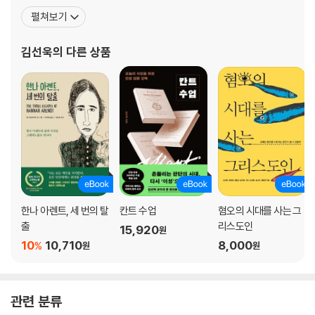
현재의 관심사는 이행기 정의, 용서, 자유, 판단, 그리고 정치와 종교
펼쳐보기
등이다. 저서로 『정치와 진리』, 『한나 아렌트 정치판단이론』, 『한나
아렌트가 들려주는 전체주의 이야기』,『행복의 철학』, 『어떻게 투표할
김선욱
의 다른 상품
것인가』(공저) 등이 있고, 옮긴 책으로는 한나 아
한나 아렌트, 세 번의 탈
칸트 수업
혐오의 시대를 사는 그
출
리스도인
15,920
원
10
10,710
8,000
%
원
원
관련 분류