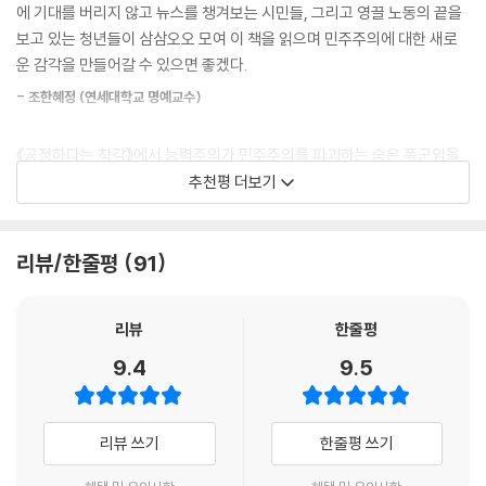
며, 소셜미디어는 허위 정보와 가짜 뉴스를 여과 없이 내보내며 대중의 주
에 기대를 버리지 않고 뉴스를 챙겨보는 시민들, 그리고 영끌 노동의 끝을
의력을 흔들고 개인정보와 사생활을 탈취해간다. 문제는 이게 끝이 아니
보고 있는 청년들이 삼삼오오 모여 이 책을 읽으며 민주주의에 대한 새로
다. 좌파를 지지하는 사람과 우파를 지지하는 사람들, 도시에 사는 사람과
운 감각을 만들어갈 수 있으면 좋겠다.
지방에 사는 사람들, 학위를 가진 사람과 그렇지 않은 사람들, 부유층과 서
- 조한혜정 (연세대학교 명예교수)
민, 심지어 여성과 남성은 물론 세대가 전부 분리된 채 살아가며 제각기 출
처가 다른 뉴스를 접하고 다른 사실을 믿으며 자기와 의견이 다른 사람을
《공정하다는 착각》에서 능력주의가 민주주의를 파괴하는 숨은 폭군임을
거의 만나지 않는다.
폭로한 마이클 샌델은, 이 책에서 트럼프 현상으로 드러난 미국 민주주의
추천평 더보기
위기의 원인을 자본주의와 민주주의의 착종된 관계 속에서 추적한다. 한국
이처럼 자본주의적 폭력과 너덜너덜해진 사회적 유대감에서 파생된 경제
민주주의가 위대한 민주혁명의 역사에도 불구하고 여전히 미성숙한 진짜
적·정치적 양극화는 미국에만 국한된 이야기가 아니다. 한국사회에서도 일
이유가 궁금한 모든 이에게 이 책을 추천한다.
리뷰/한줄평
91
어나고 있는 것이다. 샌델은 우리가 처한 이 곤경이 밀접한 연결고리로 민
주주의를 무력하게 만든다고 주장한다. 시의적이고도 심층적인 ‘민주주의
- 김누리 (중앙대학교 교수)
토론’이 긴요한 때인 것이다.
리뷰
한줄평
《당신이 모르는 민주주의》는 그동안 샌델 교수가 다뤄왔던 다양한 주제들
9.4
9.5
-“지금 우리가 느끼는 불만의 정체를 완벽히 밝혀낸 책!”
이 총집결된 ‘결정적 저술’이다. 그가 설파해온 도덕철학과 정치철학, 그리
〈월스트리트저널〉
고 현실 인식을 토대로 정치경제 전반에 대한 우리의 시야를 열어주기 때
문이다. 지금과 같은 ‘가장 위험한 시대’에 더 나은 그리고 더 좋은 삶을 향
리뷰 쓰기
한줄평 쓰기
대부분의 사람은 민주적 통제를 벗어난 ‘경제 권력’이 우리 삶에 초래하는
한 새 민주주의를 전망한다.
결과에 주의를 기울이는 데 익숙하지 않다. 자신을 시민으로 생각하기보다
- 김선욱 (숭실대학교 교수)