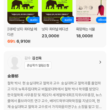
[대여] 넛지: 파이널 에
넛지: 파이널 에디션
욕망하는 식물
디션
23,000
18,000
원
원
69
6,910
%
원
감수
김선욱
관심작가 알림신청
金善郁
철학 박사. 현 숭실대학교 철학과 교수. 숭실대학교 철학과를 졸업하
고 미국 뉴욕주립대학교 버펄로대학에서 철학 박사 학위를 받았다.
한국철학회 사무총장 및 제22차 세계철학대회조직위사무총장, 뉴스
쿨에서 풀브라이트 연구 교수, 베어드학부대학학장을 지냈으며, 현
재 숭실대학교 철학과 교수로서 가치와윤리연구소 소장을 맡고 있다.