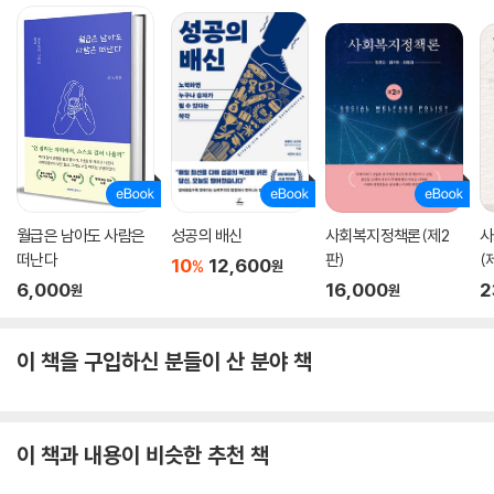
월급은 남아도 사람은
성공의 배신
사회복지정책론(제2
사
떠난다
판)
(
10
12,600
%
원
6,000
16,000
2
원
원
이 책을 구입하신 분들이 산 분야 책
이 책과 내용이 비슷한 추천 책