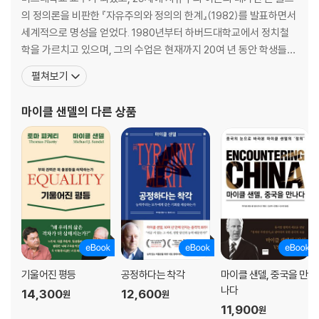
의 정의론을 비판한 『자유주의와 정의의 한계』(1982)를 발표하면서
7장. 무엇이 잘못되었을까?
세계적으로 명성을 얻었다. 1980년부터 하버드대학교에서 정치철
: 1990년대 이후의 자본주의와 민주주의
학을 가르치고 있으며, 그의 수업은 현재까지 20여 년 동안 학생들
사이에서 최고의 명강의로 손꼽힌다. 존 롤스 이후 정의 분야의 세계
펼쳐보기
주
적 학자로 인정받는 그는 명실공히 이 시대의 최고 석학이자 철학계
해제
의 록스타이다. 대표 저서로 『정의란 무엇인가』 『돈으로 살 수 없는
마이클 샌델
의 다른 상품
것들』 『정치와 도덕을 말하다』 『완벽에 대한
기울어진 평등
공정하다는 착각
마이클 샌델, 중국을 만
나다
14,300
12,600
원
원
11,900
원