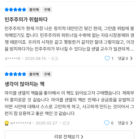
이어진 기술 관료주의 정치에 가려졌던 논제다. 하나는 ‘경제가 민주적 통
일들을 이로써
제에 순응하게 하려면 어떻게 경제를 재구성해야 할까?’이고, 다른 하나는
종이책
구매
‘양극화를 누그러뜨리고 효과적인 민주시민으로 거듭날 수 있게 하려면 어
민주주의가 위험하다
떻게 공적 삶을 재구축해야 할까?’이다. “경제적 강자가 사회에 책임을 지
민주주의가 현재 가장 나은 정치적 대안인건 맞긴 한데, 그만큼 위험에 봉
게 만드는 것과 시민의식을 활성화하는 것, 이 두 가지는 전혀 다른 정치적
착해있기도 합니다. 민주주의와 파트너일 수밖에 없는 자유시장경제와 경
작업으로 보일 수도 있다. 전자는 권력과 제도에 관한 것이고, 후자는 정체
쟁 때문이죠. 우리의 시작은 같고 평등한거 같지만 절대 그렇지않고, 이것
성과 이상에 관한 것이기 때문이다. 이 책의 중심 주제는 두 개의 작업이 연
을 방치하다가는 민주주의가 무너질 수 있다는걸 샌델 교수가 일관되게 주
결돼 있다는 것이다.”
장하고 있죠. 이제는 정말 무언가를 해야할 때입니다.
d*****6
2025.08.15.
신고
1
댓글
0
샌델은 정치, 역사, 경제, 문화를 우아하게 넘나드는 특유의 입담과 해박한
종이책
구매
지식으로 불만을 넘어 붕괴 직전에 이른 민주주의를 분명하게 진단하는 동
시에, 이 중대한 담론의 장으로 우리를 ‘시민’ 자격으로 초대한다. 모두의
생각이 많아지는 책
참여를 이끌기 위해 흥미로운 질문들을 던지고, 구체적인 맥락을 설명하며
마이클 샌델의 책들을 좋아해서 이 책도 읽어보고자 구매했습니다. 제목부
시민으로서 우리 스스로 적합한 결론을 찾아나가도록 독려하고 인도한다.
터 흥미로운 것 같습니다. 마이클 샌델의 책은 언제나 궁금증을 유발하고
여기에 이 책의 용도가 있다.
어떤 사안에 대해서 스스로 고민하게 하고, 사고하게 만드는 것이어서 그
런지 참 유용하고 좋은 책인 것 같습니다.
“아리스토텔레스는 정치가 상업과 교환을 용이하게 할 뿐만 아니라 좋은
w*******4
2025.02.27.
신고
0
댓글
0
삶을 위한 것이기도 하다고 가르쳤다. 시민이 된다는 것은 자기가 살아가
는 가장 좋은 방식을 고민한다는 것이고 또한 자기를 온전하게 인간적 존
리뷰 전체보기