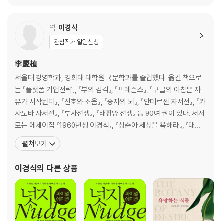
역
이경식
관심작가 알림신청
李慶植
서울대 경영학과, 경희대 대학원 국문학과를 졸업했다. 옮긴 책으로
는 『플랫폼 기업전략』, 『부의 감각』, 『프레즌스』, 『구글의 아침은 자
유가 시작된다』, 『신호와 소음』, 『승자의 뇌』, 『안데르센 자서전』, 『카
사노바 자서전』, 『투자전쟁』, 『태평양 전쟁』 등 90여 권이 있다. 저서
로는 에세이집 『1960년생 이경식』, 『청춘아 세상을 욕해라』, 『대한
민국 깡통경제학』, 『미쳐서 살고 정신 들어 죽다』, 『나는 아버지다』,
펼쳐보기
소설 『상인의 전쟁』, 평전 『이건희 스토리』 등이 있고, 영화 「개 같은
날의 오후」, 「나에게 오라」, TV 드라마 「선감도」, 연극 「동팔이의 꿈
이경식
의 다른 상품