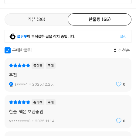
재로 만들어주는 미덕이 무엇인지 고민한다는 뜻이다.”
너덜너덜해진 사회적 유대와 극심한 정치적 양극화 때문에 우리의 민주주
리뷰
36
한줄평
55
의 실험이 과연 성공할 수 있을까, 하는 의문이 제기되는 것이 바로 우리가
맞닥뜨린 정치적 위기의 실체라고 바라보며 그 원인과 현상을 냉철하게 분
클린봇
이 부적절한 글을 감지 중입니다.
설정
석하고 있다.
- [뉴리퍼블릭]
구매한줄평
추천순
마이클 샌델이 아름답게 서술하는 미국의 정치경제는 시민적 공화주의의
종이책
구매
비극적인 상실 이야기이다. 자유는 정부로부터의 자유가 아니라 자치의 능
추천
력, 즉 유일하게 자유를 가능하게 해주는 자치의 능력에 관한 것이다.
- [뉴욕타임스]
s****4
2025.12.25.
0
종이책
구매
한줄..책은 보관중임
y********8
2025.11.14.
0