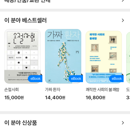
이 분야 베스트셀러
손절사회
가짜 환자
쾌적한 사회의 불쾌함
도
15,000
14,400
16,800
3
원
원
원
이 분야 신상품