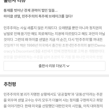
출판사 리뷰
통제를 벗어난 경제 권력이 벌인 일들…
마이클 샌델, 민주주의의 폭주에 브레이크를 걸다!
민주주의는 사실 새롭지 않은 키워드다. 오래됐을 뿐만 아니라 정치권의
남발로 인해 듣기만 해도 피로해지는 지경에 이르렀다고 해도 과언이 아닐
것이다. 그런데 왜 마이클 샌델은 지금 이 순간, 다시 ‘민주주의’를 꺼내든
것일까? 이 책은 1996년 미국에서 출간된 초판 《민주주의의 불만(Demo
cracy’s Discontent)》을 4반세기 만에 전면적으로 고쳐 쓴 개정판이다.
본문을 업데이트하는 수준을 넘어 초판의 두 기둥 중 하나인 미국의 헌법
적 전통, 즉 헌정주의 부분을 들어내고 , 또 다른 골자인 정치경제 담론에
출판사 리뷰 더보기
집중해 전체 분량의 4분의 1을 새로이 저술했다.
샌델은 초판 이후 민주주의의 불만이 훨씬 더 예리하고, 한층 더 원한이 깊
추천평
으며, 심지어 치명적으로 퇴보했다고 우려를 표하며 이야기를 시작한다.
기업과 엘리트 지배층은 정치후원금과 로비스트 집단을 동원해 자신들에
민주주의의 붕괴가 자명한 상황에서도 ‘공공철학’과 ‘공동선’이라는 주문
게 유리한 규칙을 만들고, 시민들이 부채에 허덕이게 방관한다. 소수의 거
을 외우며 샌델 교수는 우리 모두가 더불어 사는 정치를 구현하자고 희망
대 기업은 주요 산업을 장악해 물가를 올리고 노동자들의 불평등을 조장하
을 이야기한다. 한때 미국을 선망했던 대한민국의 시민들, 아직 대의정치