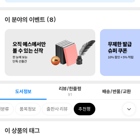
이 분야의 이벤트
8
리뷰/한줄평
도서정보
배송/반품/교환
91
련분류
품목정보
출판사 리뷰
추천평
이 상품의 태그