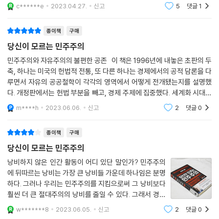
운하는데, 그럴수록 젊은 세대들한테는 필독서가 아닌가 합니다. 민주주의
지금 이 순간 우리에게 희망을 안겨주는 책이다.
c******e
2023.04.27.
신고
5
댓글
1
자유주의적 군중이 아닌 시민의식을 지닌 ‘시민’으로 각성해야 한다는 점
는 정의로운
- 그레타 크리프너 (미시건대학교 사회학과 교수)
이다. 민주주의의 불만을 걷어낼 동력은 바로 시민에게 있기 때문이다. 이
종이책
구매
는 일반적인 경제 담론보다 덜 기술적이지만 더 정치적인 일이다. 샌델은
이렇듯 폭넓은 시민성 차원의 경제 논쟁 전통을 ‘시민의식의 정치경제학
미국의 자유주의를 대담하고도 설득력 있게 비판하면서, 공적인 삶과 이것
당신이 모르는 민주주의
(political economy of citizenship)’이라 부르며, 이것이 우리가 모르
이 봉착한 딜레마에 대한 몇 가지 기본적인 가정을 재평가해야 한다는 과
민주주의와 자유주의의 불편한 공존 이 책은 1996년에 내놓은 초판의 두
는 민주주의의 핵심이라고 강조한다.
제를 우리에게 안겨준다. 철학과 역사를 하나로 녹여낸 놀라운 역작이다.
축, 하나는 미국의 헌법적 전통, 또 다른 하나는 경제에서의 공적 담론을 다
루면서 자유의 공공철학이 각각의 영역에서 어떻게 전개됐는지를 설명했
- 앨런 브링클리 (컬럼비아대학교 사학과 교수)
-옳음을 넘어 모두를 위한 ‘좋은 삶’으로!
다. 개정판에서는 헌법 부분을 빼고, 경제 주제에 집중했다. 세계화 시대를
이 시대 가장 영향력 있는 철학자의 위대한 제언
지나면서 경제와 민주주의에 대한 논쟁이 어떻게 전개돼왔는지를 살펴보
m****h
2023.06.06.
신고
2
댓글
0
면, 정치적으
정치적 양극화, 부의 불평등, 기업 독과점, 세대 갈등, 능력주의… 무수한
종이책
구매
문제들을 양산한 지금의 민주주의가 다시 활력을 찾고 제대로 기능하게 하
당신이 모르는 민주주의
려면 어떻게 해야 할까? 경제는 무엇을 ‘위해’ 존재해야 하는가? 국가는 주
택, 교육, 기술 가운데 어디에 더 많이 투자해야 할까? 시장의 논리로 모두
낭비하지 않은 인간 활동이 어디 있단 말인가? 민주주의
에 뒤따르는 낭비는 가장 큰 낭비들 가운데 하나임은 분명
를 위한 공동선(common good)을 되살릴 수 있을까? 승자와 패자만 존
하다. 그러나 우리는 민주주의를 지킴으로써 그 낭비보다
재하게 만드는 능력주의는 해소될 수 있을까?
훨씬 더 큰 절대주의의 낭비를 줄일 수 있다. 그래서 경쟁
이 있어야 한다. _p.200 . . 마이클 샌델 책은 항상 생각
샌델은 이 답에 접근할 수 있는 두 가지 질문을 건넨다. 최근 수십 년 동안
w*******8
2023.06.05.
신고
2
댓글
0
을 많이 하게 하는 듯 하다. 우리 사회에서 일어나는 모든