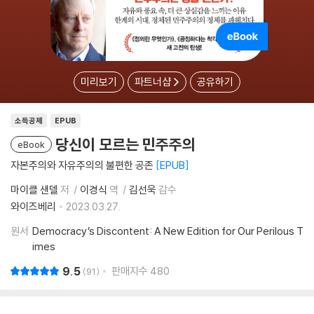
미리보기
파트너샵
공유하기
소득공제
EPUB
당신이 모르는 민주주의
eBook
자본주의와 자유주의의 불편한 공존
EPUB
마이클 샌델
저
이경식
역
김선욱
감수
와이즈베리
2023.03.27.
원서
Democracy’s Discontent: A New Edition for Our Perilous T
imes
9.5
판매지수
480
91