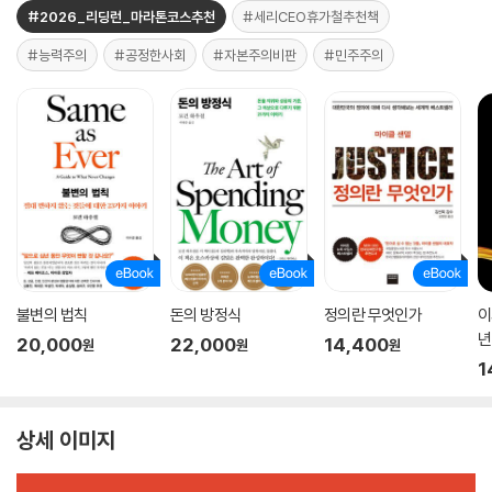
#2026_리딩런_마라톤코스추천
#세리CEO휴가철추천책
#능력주의
#공정한사회
#자본주의비판
#민주주의
불변의 법칙
돈의 방정식
정의란 무엇인가
이
년
20,000
22,000
14,400
원
원
원
1
상세 이미지