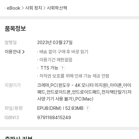
eBook
사회 정치
사회학산책
품목정보
발행일
2023년 03월 27일
이용안내
배송 없이 구매 후 바로 읽기
이용기간 제한없음
TTS 가능
저작권 보호를 위해 인쇄 기능 제공 안함
지원기기
크레마,PC(윈도우 - 4K 모니터 미지원),아이폰,아이
패드,안드로이드폰,안드로이드패드,전자책단말기(저
사양 기기 사용 불가),PC(Mac)
파일/용량
EPUB(DRM) | 52.83MB
ISBN13
9791168415249