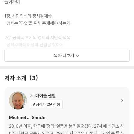
들어가며
1장. 시민의식의 정치경제학
: 경제는 '무엇'을 위해 존재해야 하는가
2장. 공화국 초기의 경제와 시민적 덕목
: 공화주의적 이상과 산업을 찾아서
목차 더보기
3장. 자유노동 대 임금노동
: 노동자와 노예는 어떻게 다른가
저자 소개
3
4장. 공동체와 자치, 그리고 점진적 개혁
: 진보주의에 가려진 '거대함의 저주'
저
마이클 샌델
5장. 자유주의와 케인스혁명
관심작가 알림신청
: 경제학의 승리가 의미하는 진실들
Michael J. Sandel
6장. 절차적 공화주의의 승리와 고난
2010년 이후, 한국에 ‘정의’ 열풍을 불러일으켰다. 27세에 최연소 하
: 민주주의의 불만이 불신으로 이어지다
버드대학교 교수가 되었고, 29세에 자유주의 이론의 대가인 존 롤스