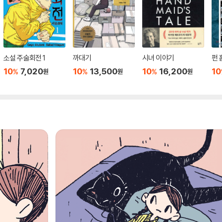
소설 주술회전 1
까대기
시녀 이야기
펀 
10
7,020
10
13,500
10
16,200
10
%
%
%
원
원
원