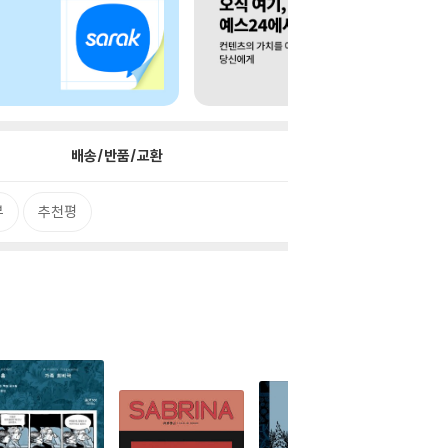
배송/반품/교환
뷰
추천평