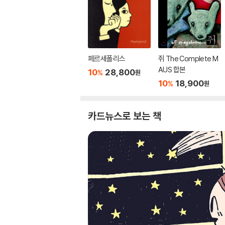
페르세폴리스
쥐 The Complete M
AUS 합본
10
28,800
%
원
10
18,900
%
원
카드뉴스로 보는 책