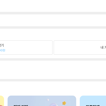
팔기
내 
00원