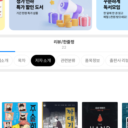
리뷰/한줄평
22
책소개
목차
저자 소개
관련분류
품목정보
출판사 리