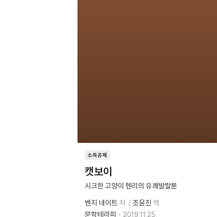
소득공제
캣보이
시크한 고양이 헨리의 유쾌발랄툰
벤지 네이트
저
조윤진
역
문학테라피
2019.11.25.