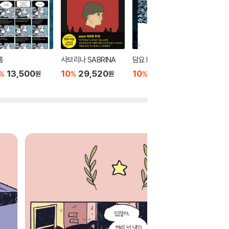
홈
사브리나 SABRINA
담요 Blankets
이순신
13,500
10
29,520
10
22,320
10
1
%
%
%
%
원
원
원