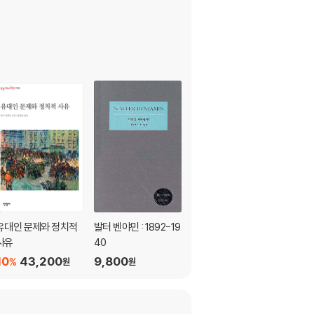
유대인 문제와 정치적
발터 벤야민 : 1892-19
인간의 조건
사유
40
10
27,000
%
원
10
43,200
9,800
%
원
원