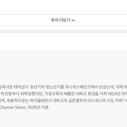
목차 더보기
 무남독녀로 태어났다. 유년기와 청소년기를 쾨니히스베르크에서 보냈는데, 이때 
 반항하다 퇴학당했지만, 가정교육과 베를린 대학교 청강을 거쳐 1924년 마
쳐, 최종적으로는 하이델베르크 대학교의 실존철학자 야스퍼스의 지도 아래 「사
1929년 스테른(Gunter Stern, 1936년 이혼