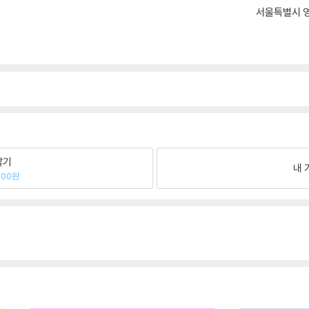
서울특별시 영
팔기
내 
200원