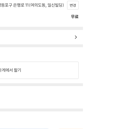
등포구 은행로 11(여의도동, 일신빌딩)
변경
무료
가게에서 팔기