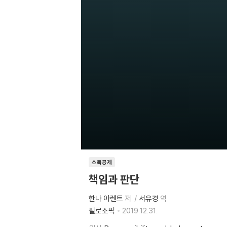
소득공제
책임과 판단
한나 아렌트
저
서유경
역
필로소픽
2019.12.31.