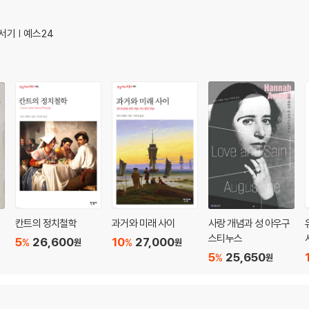
기 | 예스24
칸트의 정치철학
과거와 미래 사이
사랑 개념과 성 아우구
스티누스
5
26,600
10
27,000
%
%
원
원
5
25,650
%
원