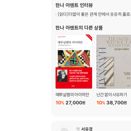
한나 아렌트
인터뷰
[읽다]
더없이 좋은 관계 안에서 유유히 홀로서
한나 아렌트
의 다른 상품
예루살렘의 아이히만
난간 없이 사유하기
10
27,000
10
38,700
%
%
원
원
역
서유경