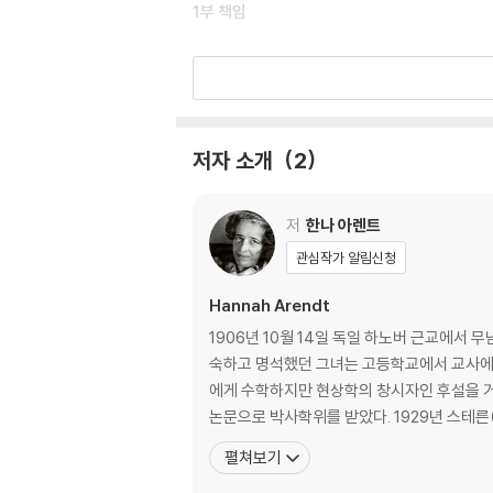
1부 책임
1장 독재 치하에서의 개인적 책임
2장 도덕철학에 관한 몇 가지 질문
3장 집합적 책임
4장 사유함, 그리고 도덕적 고려 사항들
저자 소개
2
2부 판단
저
한나 아렌트
5장 리틀록 사건에 관한 성찰
관심작가 알림신청
6장 [대리인]: 침묵한 죄?
7장 심판대에 오른 아우슈비츠
Hannah Arendt
8장 자업자득
1906년 10월 14일 독일 하노버 근교에서
숙하고 명석했던 그녀는 고등학교에서 교사에게
찾아보기
에게 수학하지만 현상학의 창시자인 후설을 거
논문으로 박사학위를 받았다. 
펼쳐보기