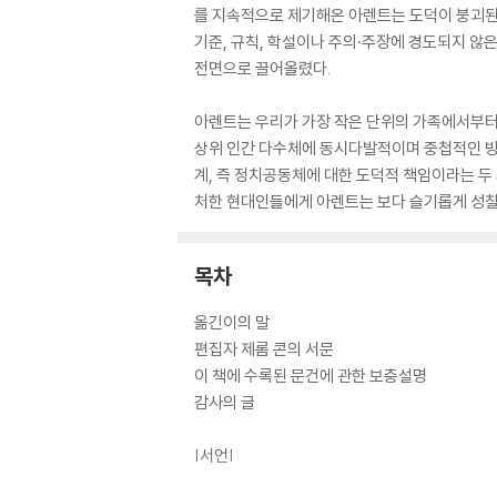
를 지속적으로 제기해온 아렌트는 도덕이 붕괴된 
기준, 규칙, 학설이나 주의·주장에 경도되지 않
전면으로 끌어올렸다.
아렌트는 우리가 가장 작은 단위의 가족에서부터 
상위 인간 다수체에 동시다발적이며 중첩적인 방
계, 즉 정치공동체에 대한 도덕적 책임이라는 두
처한 현대인들에게 아렌트는 보다 슬기롭게 성찰
목차
옮긴이의 말
편집자 제롬 콘의 서문
이 책에 수록된 문건에 관한 보충설명
감사의 글
|서언|