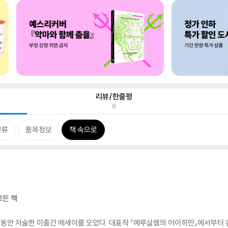
리뷰/한줄평
9
분류
품목정보
책 속으로
고든 책
년 동안 저술한 미출간 에세이를 모았다. 대표작 『예루살렘의 아이히만』에서부터 유