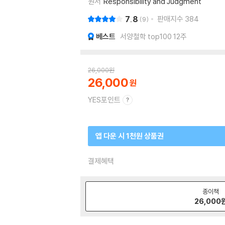
원서
Responsibility and Judgment
7.8
판매지수
384
9
베스트
서양철학 top100 12주
26,000
원
26,000
YES포인트
앱 다운 시 1천원 상품권
결제혜택
종이책
26,000