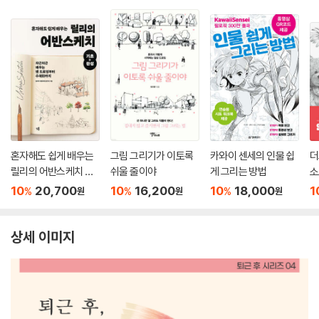
혼자해도 쉽게 배우는
그림 그리기가 이토록
카와이 센세의 인물 쉽
더
릴리의 어반스케치 기
쉬울 줄이야
게 그리는 방법
소
초+완성
10
20,700
10
16,200
10
18,000
1
%
%
%
원
원
원
상세 이미지