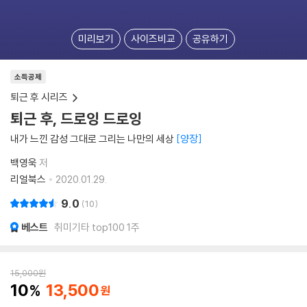
미리보기
사이즈비교
공유하기
소득공제
퇴근 후 시리즈
퇴근 후, 드로잉 드로잉
내가 느낀 감성 그대로 그리는 나만의 세상
양장
백영욱
저
리얼북스
2020.01.29.
9.0
10
베스트
취미기타 top100 1주
15,000
원
10
13,500