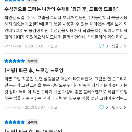
수성펜으로 그리는 나만의 수채화 '퇴근 후, 드로잉 드로잉'
색연필 작업 위주로 그림을 그리다 보니까 한동안 수채물감이나 붓을 사용
하지 않았는데오랜만에 물과 붓을 사용할 수 있는 재미있는 책을 보게 되
었네요그것도 물감이 아닌 수성펜을 이용해서 작업을 하는 책이다 보니까
많이 기대가 되었어요사실 모나미 플러스펜이나 스테들러의 화인 라이너
등의 수성펜을 가지고 있고,수성펜들을 이용해서 수채 느낌을 낼 수 있다
k******a
2020.03.05.
신고
0
댓글
0
고도 들었고 시도도
종이책
[서평] 퇴근 후, 드로잉 드로잉
이쁜 그림 작품만 보면 살랑살랑 마음이 따뜻해진다. 그림은 잘 못그리지
만 누군가 그린 그림을 보는 것만으로도 대리만족이 되서 기분이 좋아지는
것 같다. 특히 이 책은 구하기 쉬운 가성비 좋은 플러스펜으로 직접 드로잉
하는 법을 가르쳐주는 책이다. 간단한 도구로 이렇 멋진 그림이 완성된다
고 하니 놀랍다. 그리고 잘 번지는 플러스펜의 특성으로 수채화 느낌도 낼
r******6
2020.03.04.
신고
0
댓글
0
수 있다고 하
종이책
[서평] 퇴근 후, 드로잉드로잉