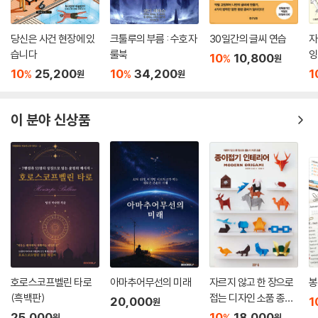
당신은 사건 현장에 있
크툴루의 부름 : 수호자
30일간의 글씨 연습
자
습니다
룰북
잉
10
10,800
%
원
10
25,200
10
34,200
1
%
%
원
원
이 분야 신상품
호로스코프벨린 타로
아마추어무선의 미래
자르지 않고 한 장으로
봉
(흑백판)
접는 디자인 소품 종이
20,000
1
원
접기 인테리어
25,000
10
18,000
%
원
원