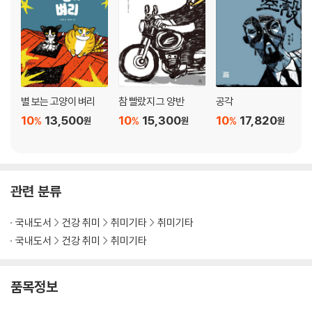
04 인물과 고양이가 있는 풍경 그리기
drawing #06 실습 예제 따라하기
01 맥주병과 맥주잔
02 커피잔과 케이크
03 로얄 알버트 잔 그려보기
별 보는 고양이 벼리
참 빨랐지 그 양반
공각
04 몬스테라 그리기
10
13,500
10
15,300
10
17,820
%
%
%
원
원
원
05 정겨운 옛집 풍경 그리기
06 자전거가 있는 작은 화단 풍경
07 고양이 그리기
08 강아지 그리기
관련 분류
09 여성의 얼굴 그리기
10 여자의 상반신 그리기
국내도서
건강 취미
취미기타
취미기타
국내도서
건강 취미
취미기타
디에스 프린스 고급 수채용지 p16
품목정보