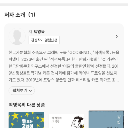
03 나무 그리기
저자 소개
1
drawing #03 사물과 풍경의 표현
01 1점 투시로 의자 그리기
02 2점 투시로 책상과 의자 그리기
저
백영욱
03 나무와 집이 있는 풍경 그리기
관심작가 알림신청
04 작은 집 그리기
05 기차와 바다가 있는 풍경 그리기
한국카툰협회 소속으로 그래픽 노블 『GODSEND』, 『적색목록』 등을
펴냈다. 2023년 출간 된 『적색목록』은 한국만화가협회 부설 기관인
drawing #04 동물 그리기
한국만화문화연구소에서 선정한 ‘이달의 출판만화’에 선정됐다. 201
01 다양한 고양이 얼굴 그리기
9년 평창올림픽기념 카툰 전시회에 참가해 라이브 드로잉을 선보이
02 측면 얼굴의 고양이 그리기
기도 했다. 2019년에 프랑스 앙굴렘 만화 페스티벌 카툰 작가로 초청
03 고양이 전신 그리기
해 라이브 드로잉을 시연하고, 2019년부터 2021년까지 연속으로 프
펼쳐보기
04 강아지 그리기
랑스 몽펠리에 ‘꼬레디시’ 페스티벌에 초청돼 오페라 극장에서 라이
브 드로잉 공연을 해왔다. 2021년 100인의 독립운동가 웹툰 프로젝
백영욱
의 다른 상품
drawing #05 인물 그리기
트에 참가해 독립운동가 이명균 선생을 다
01 사람 얼굴 그리기
02 여자 상반신 그리기
03 일러스트 스타일로 인물 전신 그리기