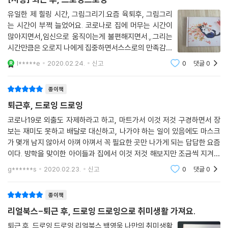
유일한 제 힐링 시간, 그림그리기.요즘 육퇴후, 그림그리
는 시간이 부쩍 늘었어요. 코로나로 집에 머무는 시간이
많아지면서,임신으로 움직이는게 불편해지면서.,.그리는
시간만큼은 오로지 나에게 집중하면서스스로의 만족감을
느끼고 힐링을 경험하기에 제일 좋은 시간인 것 같아요.퇴
l*****e
2020.02.24.
신고
0
댓글
0
근후, 드로잉 드로잉 책.성격 급한 나로썬 따라그리기에
딱 좋았어요.펜을 이용해서 스케치하고, 워
종이책
퇴근후, 드로잉 드로잉
코로나19로 외출도 자제하라고 하고, 마트가서 이것 저것 구경하면서 장
보는 재미도 못하고 배달로 대신하고, 나가야 하는 일이 있음에도 마스크
가 몇개 남지 않아서 아껴 아껴서 꼭 필요한 곳만 나가게 되는 답답한 요즘
이다. 방학을 맞이한 아이들과 집에서 이것 저것 해보지만 조금씩 지겨워
지기 시작했다. 아이들과 함께 할 수 있는 새로운 것을 찾고 있는 중에 '퇴
g******s
2020.02.23.
신고
0
댓글
0
근후, 드로잉 드로
종이책
리얼북스-퇴근 후, 드로잉 드로잉으로 취미생활 가져요.
퇴근 후, 드로잉 드로잉 리얼북스 백영욱 나만의 취미생활