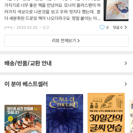
가지기로 너무 좋은 책을 만났어요. 모나미 플러스펜이 여
러가지 색상으로 나온것을 보고 우와 멋지다 했는데.. 좀
더 세분화된 드로잉 책이 나오더라구요. 정말 붙이는 아트
에서 컬러링에 이어 너무 재미난 취미생활 아니겠어요. 이
j***j
2020.02.20.
신고
0
댓글
0
책은 플러스펜 드로잉 수채화를 그리기 위해서 읽어보기
좋답니다. 참고자료로 활용해도 좋았
리뷰 전체보기
배송/반품/교환 안내
이 분야 베스트셀러