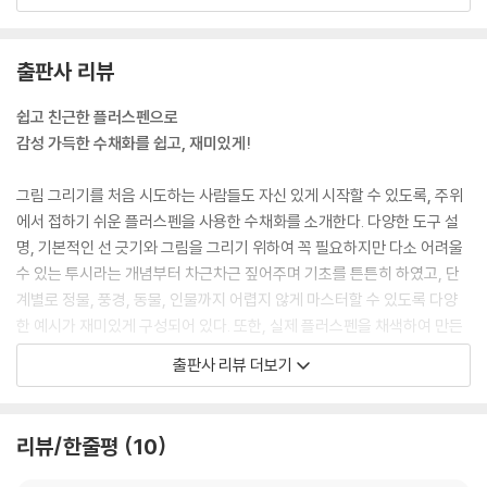
면 결과를 만들 수 없다. 짧은 선으로 선 긋기의 어색함을 극복한다. 선과
선 사이의 간격을 유지하는 것에 집중한다. 비뚤어져도 좋다. 간격을 일정
하게 긋는 것이 중요하다. 가장 기초이면서 손을 풀기에 좋다.
출판사 리뷰
--- 「플러스펜 드로잉 선 긋기 연습」 중에서
쉽고 친근한 플러스펜으로
쉽게 그릴 수 있을 것 같은 머그잔을 그려도 어색하게 표현되는 경우가 많
감성 가득한 수채화를 쉽고, 재미있게!
다. 어딘가 이상하다는 것을 알지만 어떻게 그려야 할지 막막하다. 이상하
다고 느끼는 대부분 원인은 소실점을 맞추지 않았을 확률이 높다. 소실점
그림 그리기를 처음 시도하는 사람들도 자신 있게 시작할 수 있도록, 주위
은 모든 물체가 가진 것이고 물체의 연장선을 그어보았을 때 만나는 점을
에서 접하기 쉬운 플러스펜을 사용한 수채화를 소개한다. 다양한 도구 설
말한다. 프레임 안 물체를 그릴 때 그리는 사람의 시선 각도나 방향에 따라
명, 기본적인 선 긋기와 그림을 그리기 위하여 꼭 필요하지만 다소 어려울
소실점이 1, 2, 3개 생기고 이는 1점 투시, 2점 투시, 3점 투시의 개념을 가
수 있는 투시라는 개념부터 차근차근 짚어주며 기초를 튼튼히 하였고, 단
지게 된다.
계별로 정물, 풍경, 동물, 인물까지 어렵지 않게 마스터할 수 있도록 다양
--- 「사물과 풍경의 표현」 중에서
한 예시가 재미있게 구성되어 있다. 또한, 실제 플러스펜을 채색하여 만든
컬러 칩이 예시마다 함께 하여 수채화를 처음 시작하는 사람들도 색을 가
출판사 리뷰 더보기
각각의 크기나 표현의 차이일 뿐 거의 모든 고양이는 이렇게 그릴 수가 있
늠하기에 좋다. 무엇보다 실제 수채화 용지로 사용하는 고급 미술 용지 16
다. 이렇게 그려진 기본 얼굴 모양에 내 고양이의 서로 다른 특징적인 무늬
페이지를 추가로 구성하여 나만의 수채화를 그려내기에 손색없을 것이다.
들을 그려 넣어 개성적인 표현이 되는 것이다. 얼굴만 많이 그려놓고 각각
리뷰/한줄평
10
다른 무늬를 표현해 보는 연습도 효과적이다
일상 속 사랑하는 것들을
--- 「다양한 고양이 얼굴 그리기」 중에서
나만의 색깔로 물들이는 퇴근 후 시간