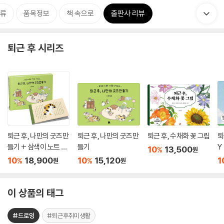
류
품목정보
책 속으로
출판사 리뷰
퇴근 후 시리즈
퇴근 후, 나만의 굿즈만
퇴근 후, 나만의 굿즈만
퇴근 후, 수채화 꽃 그림
퇴
들기 + 삼색이 노트 세
들기
Y
10
13,500
%
원
트
10
18,900
10
15,120
1
%
%
원
원
이 상품의 태그
#드로잉
#퇴근후취미생활