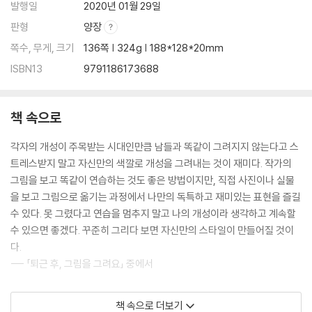
발행일
2020년 01월 29일
판형
양장
쪽수, 무게, 크기
136쪽 | 324g | 188*128*20mm
ISBN13
9791186173688
책 속으로
각자의 개성이 주목받는 시대인만큼 남들과 똑같이 그려지지 않는다고 스
트레스받지 말고 자신만의 색깔로 개성을 그려내는 것이 재미다. 작가의
그림을 보고 똑같이 연습하는 것도 좋은 방법이지만, 직접 사진이나 실물
을 보고 그림으로 옮기는 과정에서 나만의 독특하고 재미있는 표현을 즐길
수 있다. 못 그렸다고 연습을 멈추지 말고 나의 개성이라 생각하고 계속할
수 있으면 좋겠다. 꾸준히 그리다 보면 자신만의 스타일이 만들어질 것이
다.
--- 「퇴근 후, 그림을 그려요」 중에서
모든 그림의 기본은 선 긋기가 시작이다. 어떤 그림이든지 선을 긋지 않으
책 속으로 더보기