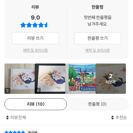
리뷰
한줄평
이 책은 바쁜 일상을 보낸 저녁 시간, 알록달록한 색들을 통해 나만의 힐링
9.0
첫번째 한줄평을
타임을 만들어 주는 책이다. 그림과 색은 전문 테라피 분야가 있을 정도로
남겨주세요.
스트레스를 완화하고 감정을 다스리는데 탁월하다. 마음이 가는 대로 그리
고 그 위로 떨어지는 물방울이 멋진 수채화로 변화는 과정은, 지친 마음을
리뷰 쓰기
한줄평 쓰기
위로하고 힐링하기에 충분할 것이다. 거창하게 그림을 그려낸다는 부담감
에서 벗어나 일상 속 내가 사랑하는 식물과 꽃, 고양이와 강아지, 풍경, 인
혜택 및 유의사항
혜택 및 유의사항
물들을 가볍게 드로잉하고 좋아하는 색을 입혀보자. 어느새 일상에서의 스
트레스가 훌훌 날아가는 것을 느낄 수 있을 것이다.
2
더보기
3
4
리뷰
10
한줄평
0
리뷰전체
추천순
종이책