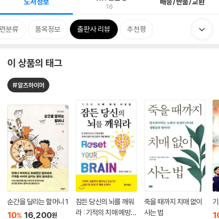
도서정보
배송/반품/교환
16
련분류
품목정보
출판사 리뷰
추천평
이 상품의 태그
#알츠하이머
순간을 달리는 할머니 1
잠든 당신의 뇌를 깨워
죽을 때까지 치매 없이
기
라 : 기적의 치매 예방,
사는 법
10
16,200
1
%
원