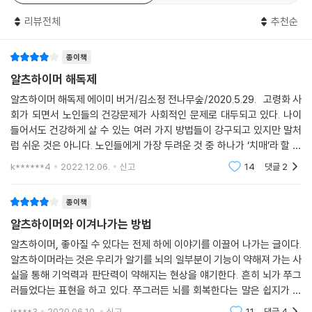
4부 식습관과 생활습관을 뛰어넘는 성공 전략
유전자와 인지능력이 결정하는 운명을 스스로 통제할 아주 유용한 도구를
가능성이 높다고 생각한다. 『알츠하이머 해독제』는 정말로 굉장한 책이다.
갖게 될 것이다.
리뷰전체
추천순
20장 _ 변화를 부르는 로드맵
- 제이슨 펑 (『비만 코드』 저자)
곧바로 강도 높게, 아니면 점진적으로
뇌는 언제든지 다시 좋아질 준비가 되어 있으니,
종이책
약을 복용하고 있다면
당신이 할 수 있는 일을 먼저 시작하자!
『알츠하이머 해독제』에서 에이미 버거는 알츠하이머의 병리적 측면을 정
알츠하이머 해독제
저탄수화물 식이요법을 하면 안 되는 사람이 있을까
확하게 지적하며, 탄수화물을 줄이고 건강한 지방 섭취를 늘리면 알츠하이
알츠하이머 해독제 에이미 버거/김소정 전나무숲/2020.5.29. 고령화 사
저탄수화물 ‘플루’ 조심하기!
“인지능력을 두고 벌이는 전투에서 우리는 무기력한 사람들이 아니다.
머 환자가 사용하는 뇌의 연료 공급원이 케톤으로 바뀌어 인지능력이 향상
회가 되면서 노인들의 건강문제가 사회적인 문제로 대두되고 있다. 나이
분명 우리가 할 수 있는 일이 있다! 아니, 할 수 있는 일이 많다. 희망을 가져
되고 삶의 질이 높아질 수 있음을 제대로 설명해준다. 알츠하이머를 앓고
들어서도 건강하게 살 수 있는 여러 가지 방법들이 강구되고 있지만 말처
21장 _ 소화기관을 건강하게!
도 된다!” - 「에필로그」 중에서
있는 환자의 가족들과 간병인들은 제대로 진행한 연구 결과들을 기록해놓
럼 쉬운 것은 아니다. 노인들에게 가장 두려운 것 중 하나가 ‘치매’라 할 수
쓸개를 제거한 사람이라면
은 이 책을 반드시 읽어야 한다.
있는데 그 중에 ‘알츠하이머’에 대한 이해와 예방을 위한 책이 ＜알츠하이
k******4
2022.12.06.
신고
14
댓글
2
위산 촉진 보조제와 소화효소 보조제에 관한 조언
현재의 의료 발전 상태에서 알츠하이머와 치매 진단을 받았다는 사실은 사
머 해
- 프란치스카 스프리츨러 (박사, 공인 당뇨 교육가)
제대로 씹지 못하고 소화도 하지 못할 때 해결 방법
형선고를 받은 것과 다름없다. 지금까지 선보인 약물치료법은 비통할 정도
종이책
로 효과가 없고 현대의학은 심신을 쇠약하게 만드는 이 질병과의 싸움에
마침내 여기, 진정한 희망이, 진정한 구원의 손길이 나타났다. 쉬운 글로 모
22장 _ 식이요법만으로는 부족할 때, 효과적인 영양보조제
거의 아무런 기여도 못하고 있다. 의사가 해주는 최상의 조언은 뇌가 계속
알츠하이머와 이겨나가는 방법
든 측면에서 식습관과 치매의 관계를 다룬 에이미 버거의 탁월한 저작을
활동하도록 새로운 취미를 갖거나 외국어를 배우라는 것이다. 알츠하이머
알츠하이머, 좋아질 수 있다는 전제 하에 이야기를 이끌어 나가는 글이다.
읽으면 과학 지식을 쌓을 수 있을 뿐 아니라 앞으로 살아갈 미래를 바꾸는
23장 _ 혼자 애쓰지는 말자, 저탄수화물 식이요법을 계속하도록 도움을
처럼 파괴적인 질환을 십자말풀이나 스도쿠로 막을 수 있다는 발상은 무책
알츠하이머라는 것은 우리가 알기를 뇌의 일부분이 기능이 약해져 가는 사
실용적인 전략까지 익히게 된다. 이 책은 알츠하이머와 관련된 기존의 생
받는 방법
임할 뿐 아니라 모욕적이기까지 하다. 알츠하이머를 고칠 치료법이 없다는
실을 통해 기억력과 판단력이 약해지는 현상을 얘기한다. 흔히 뇌가 쭈그
각과 편견을 완전히 바꾸어줄 것이다.
알츠하이머 환자나 체중 감량이 필요한 사람을 한 명도 모른다면
사실은 상당히 절망스럽고 실망스러우며 환자도 보호자도 감정적·심리적·
러들었다는 표현을 하고 있다. 쭈그러든 뇌를 회복한다는 말은 쉽지가 않
그래도 여전히 함께할 사람이 없다면…
- 조지아 에이드 (박사, 정신과 의사, 영양학자)
재정적으로 사형선고가 내려졌다는 느낌을 받을 수밖에 없다.
을 듯하다. 글에선 가능하다고 하지만 그것은 지극히 부분적인 것이리라
j****3
2020.06.10.
신고
11
댓글
4