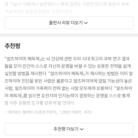
MCT: 코코넛이 부르는 노래
료 기술이 이렇게나 발전했으니 병에 걸려도 치료만 받으면 충분히 회복
오메가 이해하기: 오메가-3, 오메가-6, 무엇보다 중요한 비율
가능하다는 잘못된 믿음도 가지고 있다.
출판사 리뷰 더보기
14장 _ 유제품·글루텐·감미료·당알코올
특히 알츠하이머의 경우 이는 아주 고약하게 작용한다. 이 무시무시한 질
유제품, 너무 오랫동안 거품을 걷어내라는 소리를 들었다!
병을 치료하거나 완화시키는 약이 개발되지 않았기 때문이다. 의사들이 효
글루텐은 먹어선 안 된다고?
과가 없다는 것을 알면서도 수백만 환자(미국에서만도)에게 처방해주는
추천평
인공 감미료에 관한 단상
‘알츠하이머 치료제’는 그저 환자를 위해 ‘무언가를 하고픈’ 괴로운 가족을
좀 더 나은 선택: 당알코올과 스테비아
위로해주려는 시도에 지나지 않을 수 있다.
『알츠하이머 해독제』는 뇌 건강에 관한 우리 시대 최고의 과학 연구 결과
그럼 마실 것은
들을 모아 인간이 스스로 자신의 운명을 바꿀 수 있는 유용한 전략을 쉽게
양념은 어떤 것을 써야 할까
하지만 이제부터 여러분이 읽어나갈 이 책에서는 전혀 다른 이야기를 한
실천할 방법을 제시한다. 『알츠하이머 해독제』가 제시하는 방법은 이미 알
다. 저자 에이미 버거는 식습관과 생활습관이 알츠하이머의 발병에 영향을
츠하이머 진단을 받은 사람은 물론이고 알츠하이머에 걸릴 가능성이 높은
15장 _ 현실 세계에서 저탄수화물 식단이란
미칠 뿐 아니라 이미 알츠하이머를 앓는 환자의 상태도 실질적으로 개선시
사람, 알츠하이머 가족력이 전혀 없는 사람 모두에게 유용하다. 『알츠하이
저탄수화물 식단에 적합한 부엌으로 바꾸기
키는 핵심요소임을 밝힌 최신 연구 결과들을 집대성하는 엄청난 일을 해냈
머 해독제』를 읽으면 유전자와 인지능력이 결정하는 운명을 스스로 통제
간편하게 요리하기
다. 알츠하이머에 대한 잘못된 신화에 경종을 울리고 뇌 건강에 관한 우리
할 아주 유용한 도구를 갖추게 될 것이다.
저탄수화물 식단을 위한 주방기구
시대 최고, 최신의 과학 연구 결과들을 모아 사람이 스스로의 운명을 바꿀
- 데이비드 펄머터 (신경과 전문의, 『그레인 브레인』 저자)
외식 전략
유용한 전략을 쉽게 실천할 방법을 제시한다.
이동 중에 먹기
알츠하이머 같은 신경퇴행성 질환은 암보다도 더 두려운 질병일 수 있다.
단음식이 먹고 싶다!
추천평 더보기
에이미 버거는 무엇보다 사람들이 지금까지 굳게 믿어왔던 알츠하이머에
알츠하이머는 수명을 단축할 뿐 아니라 사망하기 훨씬 전부터 인간으로서
대한 잘못된 정보를 버려야 한다고 말한다. 예를 들어 여태까지와의 비난