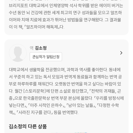
브리지포트 대학교에서 인체영양학 석사 학위를 받은 에이미 버거는
3장 _ 뉴런의 모양과 구조, 알츠하이머와 뉴런의 역할
수년 동안 뇌 건강에 관한 세계 최고의 연구 성과들을 모으고 알츠하
시냅스 변형: 인지장애를 유발하는 축삭돌기와 수상돌기 수축
이머와 치매 치료에 효과가 뛰어난 방법들을 연구해왔다. 그 결과물
신경섬유매듭: 형태가 바뀐 세포, 제대로 기능하지 못하는 뇌
이 이 책, 『알츠하이머 해독제』다.
뉴런의 수초와 비타민B12가 하는 중요한 역할
4장 _ 세포막: 우리 몸의 문지기
역
김소정
관심작가 알림신청
5장 _ 미토콘드리아의 기능과 기능 장애
당화반응
대학교에서 생물학을 전공했으며, 과학과 역사를 좋아한다. 동네에
산화 손상
서 꾸준히 하고 있는 독서 모임과 번역계 동료들과 함께하는 번역 공
미토콘드리아 대참사
부로 하루하루를 채워간다. 오랫동안 번역을 하고 싶다는 바람이 있
다. 월간 [스토리문학]에 단편 소설로 등단했고, 『전략의 귀재들, 곤
6장 _ 베타아밀로이드, 알츠하이머를 일으키는 원인인가, 억울한 누명인
충』으로 한국출판문학상 번역 부문 본심에 올랐다. 『우리를 방정식에
가
넣는다면』, 『아주 사적인 은하수』, 『남아 있는 날들』, 『다정한 수학
방어인자인 베타아밀로이드
책』, 『사라진 지구를 걷다』 등을 번역했다.
7장 _ ApoE4: 알츠하이머 유전자는 실제 존재하는가
김소정
의 다른 상품
현대 슈퍼마켓 세상에서 살아가는 수렵·채집인