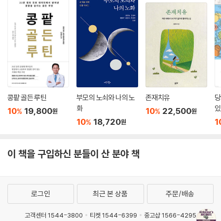
콩팥 골든 루틴
부모의 노쇠와 나의 노
존재치유
당
화
있
10
19,800
10
22,500
%
%
원
원
10
18,720
1
%
원
이 책을 구입하신 분들이 산 분야 책
로그인
최근 본 상품
주문/배송
고객센터 1544-3800
티켓 1544-6399
중고샵 1566-4295