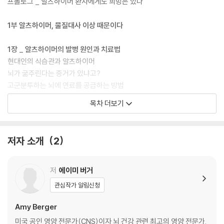
전략으로 알츠하이머에 대한 모든 것을 체계적으로 알고 실제 생활에서 적
프롤로그 _ 알츠하이머 환자에게도 희망은 있다
용까지 할 수 있게 했다.
1부 알츠하이머, 물질대사 이상 때문이다
1장 _ 알츠하이머의 발병 원인과 치료법
현대인의 식습관과 알츠하이머
뇌가 굶주린다는 증거가 있냐고?
고군분투하는 뇌에 연료를 공급하는 방법
안개 속에서 벗어나는 식이요법의 길
목차 더보기
다른 요인들: 영양제와 생활습관
해결방법이 있음을 명심하자!
저자 소개
2
2장 _ 뇌 연료 대사작용
알츠하이머는 3형 당뇨인가
뇌 연료 대사작용: 포도당과 케톤으로 에너지 얻기
저
에이미 버거
케톤증(Ketosis) vs. 케톤산증(Ketoacidosis)
관심작가 알림신청
포도당 신합성: 다른 물질로 포도당 만들기
케톤 수치 상승
Amy Berger
집에서 케톤 수치 측정
미국 공인 영양 전문가(CNS)이자 뇌 건강 관련 최고의 영양 전문가.