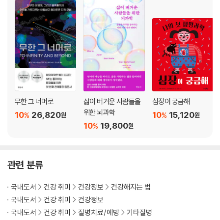
2부 인지능력을 회복시키는 영양학 전략
8장 _ 저탄수화물 식이요법을 하기 위한 기본 정보
몸이 필요로 하는 3가지 다량영양소: 단백질, 지방, 탄수화물
* 저탄고지 식이요법으로 가는 4단계 과정
9장 _ 뇌의 가장 친한 친구, 콜레스테롤
무한 그 너머로
삶이 버거운 사람들을
심장이 궁금해
인체에서 콜레스테롤이 하는 역할
위한 뇌과학
10
26,820
10
15,120
콜레스테롤 수치가 ‘높다’는 것은 무슨 의미인가
%
%
원
원
10
19,800
%
원
식품에 든 콜레스테롤 vs. 우리 몸에 든 콜레스테롤
콜레스테롤 합성과 콜레스테롤 공포가 낳은 결과
콜레스테롤 수치가 낮을 때 생기는 위험들
콜레스테롤 기본 상식: 콜레스테롤, 도대체 무엇을 하는 물질인가
관련 분류
심혈관계 건강과 심장질환 발병 가능성을 판단하는 또 다른 방법
국내도서
건강 취미
건강정보
건강해지는 법
10장_ 탄수화물: 녹말인 탄수화물, 녹말이 아닌 탄수화물, 생각만큼 ‘복잡
국내도서
건강 취미
건강정보
하지’ 않다
국내도서
건강 취미
질병치료/예방
기타질병