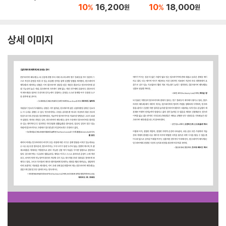
치료법
10
16,200
10
18,000
%
%
원
원
상세 이미지