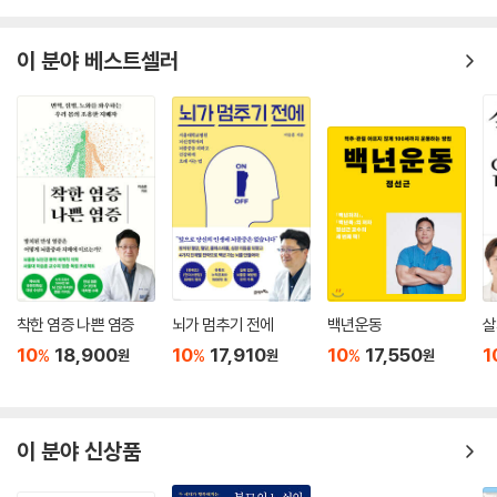
이 분야 베스트셀러
착한 염증 나쁜 염증
뇌가 멈추기 전에
백년운동
살
10
18,900
10
17,910
10
17,550
1
%
%
%
원
원
원
이 분야 신상품