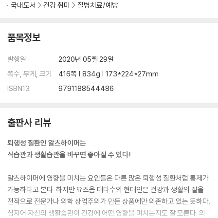
과일은 어떨까
국내도서
건강 취미
질병치료/예방
설탕 피하기: 라벨 검사관이 되자
탄수화물과 순탄수화물 계산하기
품목정보
11장 _ 단백질: 우리 몸과 식탁 위에서 활약하는 주연 배우
발행일
2020년 05월 29일
먹으면 좋은 단백질들
붉은 살코기와 가공육: 먹어선 안 되는 악마의 음식이 아니다!
쪽수, 무게, 크기
416쪽 | 834g | 173*224*27mm
ISBN13
9791188544486
12장 _ 지방: 지방 덩어리는 더 이상 욕이 아니다! 우리 몸에 매우 중요하
다
우리 몸에서 지방산이 하는 역할
출판사 리뷰
지방에 관한 여러 진실들
지방의 종류
퇴행성 질환인 알츠하이머는
그 누구도 모르는 식물성기름 제조 과정
식습관과 생활습관을 바꾸면 좋아질 수 있다!
지방에 관한 더 많은 진실: 동물성지방, 식물성지방, 포화지방, 불포화지방
트랜스지방은 철저하게 피하자!
알츠하이머에 영향을 미치는 요인들은 다른 많은 퇴행성 질환처럼 통제가
포화지방: 맛있는 거다, 끔찍한 게 아니라!
가능하다고 본다. 하지만 요즈음 대다수의 현대인은 건강과 생활의 질을
전적으로 전문가나 의학 상업주의가 만든 상품에만 의존하고 있는 듯하다.
13장 _ 뇌에 좋은 특별한 지방들
심지어 자신의 생활습관이 건강에 어떤 영향을 미치는지도 잘 모른다. 의