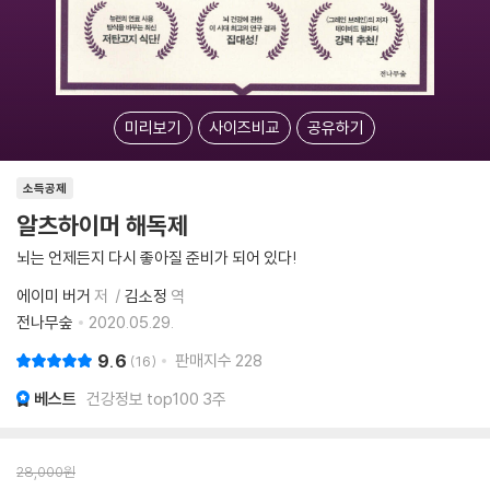
미리보기
사이즈비교
공유하기
소득공제
알츠하이머 해독제
뇌는 언제든지 다시 좋아질 준비가 되어 있다!
에이미 버거
저
김소정
역
전나무숲
2020.05.29.
9.6
판매지수
228
16
베스트
건강정보 top100 3주
28,000
원