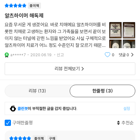
종이책
기존의 상식과 편견을 완전히 바꿔주고, 무기력할 수밖에 없었던 우리에게
사용 가능한 도구를 가지고 행동에 나설 수 있게 한다. 저자가 제시하는 방
알츠하이머 해독제
법 모든 것을 다 할 수는 없을지라도 분명 할 수 있는 일도 있으니 포기하지
요즘 무서운 게 생겼어요. 바로 치매예요.알츠하이머를 비
말자. 사랑하는 사람과 당신의 삶을 놀라울 정도로 바꿔줄 것이다.
롯한 치매로 고생하는 환자와 그 가족들을 보면서 끝이 보
이지 않는 터널에 갇힌 느낌을 받았어요.사실 구체적으로
『알츠하이머 해독제』는 총 4부로 구성되어 있다.
알츠하이머 치료가 어느 정도 수준인지 잘 모르기 때문에
- 1부에서는 물질대사 이상으로 발병하는 알츠하이머의 기작을 다양한 연
막연한 불안감이 더 커졌던 것 같아요.질병 앞에 누구도
a*****7
2020.06.19.
신고
0
댓글
0
예외일 순 없어요. 다만 알면 알수록 예방이 가능하고, 더
구 결과와 실험 결과를 바탕으로 설명한다. 3형 당뇨, 케톤체와 포도당 신
나은 치료를 할 수 있을 거예요.《알츠
합성, 뉴런, 신경섬유매듭, 미토콘드리아, 베타아밀로이드, ApoE4 유전
리뷰 전체보기
자 등을 살펴보며 기존의 잘못된 이론에 경종을 울리고 시도해봐야 할 대
안책을 제시한다. 할 일이 아무것도 없는 것이 아니다. 알츠하이머에 대항
할 해결책이 있음을 명심해야 한다.
리뷰
13
한줄평
3
- 2부에서는 인지능력을 회복시키는 영양학 전략을 다룬다. 3가지 다량영
양소, 콜레스테롤의 누명, MCT 오일같이 뇌에 좋은 특별한 음식들을 살펴
클린봇
이 부적절한 글을 감지 중입니다.
설정
보고 현실세계에서 저탄고지 식이요법을 할 수 있는 전략과 방법들을 짚어
준다.
구매한줄평
추천순
- 3부에서는 뇌를 튼튼하게 만들어주는 생활습관을 알려준다. 운동과 스
트레스, 수면, 노폐물을 청소해주는 간헐적 단식 등으로 우리 몸이 스스로
종이책
구매