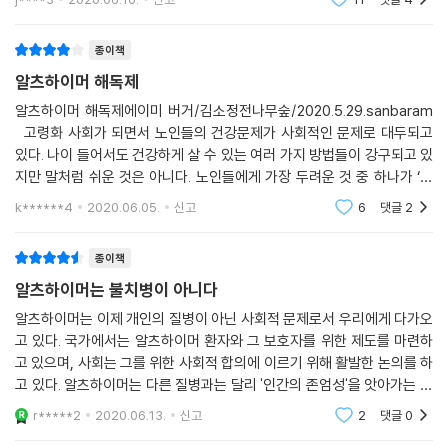
생각한다. 그것보
24장 _ 효과가 있을지도 모르는 다른 예방 전략들
하지만 나이가 든다고 모든 사람의 인지능력이 저하되지는 않는다. 또 인
종이책
식이요법
지능력이 저하된다고 해서 가만히 손을 놓고 앉아서 뇌 기능이 떨어지는
알츠하이머 해독제
운동
상황을 두고 보고만 있을 이유도 없다. 이 책에서 소개하는 알츠하이머 발
스트레스와 수면
병 원인을 꼼꼼히 살피면 이 끔찍한 퇴행성 질환을 예방하거나 혹은 늦출
알츠하이머 해독제에이미 버거/김소정전나무숲/2020.5.29.sanbaram
고령화 사회가 되면서 노인들의 건강문제가 사회적인 문제로 대두되고
수 있으며, 어쩌면 이미 진행 중인 손상과정도 되돌릴 수 있을지도 모른다.
에필로그 _ 알츠하이머 발병 이유, 그리고 망가진 뇌를 고치는 방법
있다. 나이 들어서도 건강하게 살 수 있는 여러 가지 방법들이 강구되고 있
그렇다면 우리는 무엇을, 어떻게 해야 알츠하이머와 치매에 걸리지 않으
지만 말처럼 쉬운 것은 아니다. 노인들에게 가장 두려운 것 중 하나가 ‘치
감사의 글
며, 설사 걸렸다 하더라도 회복할 수 있을까?
매’라 할 수 있는데 그 중에 ‘알츠하이머’에 대한 이해와 예방을 위한 책이
Notes / 참고 목록 / 찾아보기
k******4
2020.06.05.
신고
6
댓글
2
＜알츠하이머
저자는 기본적으로 뉴런이 포도당을 대사해 에너지를 얻는 능력을 상실하
면 자살하거나 쇠약해져 기억력 상실이나 행동 변화가 나타난다고 말한다.
종이책
즉 경도인지장애, 치매, 알츠하이머는 대사작용에 문제가 생겨 발병하는
알츠하이머는 불치병이 아니다
퇴행성 질환이라는 것이다. 따라서 사실상 세포 수준에서 굶주리고 있는
알츠하이머는 이제 개인의 질병이 아닌 사회적 문제로서 우리에게 다가오
뇌에 진짜 영양을 공급해주는 것, 뇌가 연료를 사용하는 방식을 바꿔주는
고 있다. 국가에서는 알츠하이머 환자와 그 보호자를 위한 제도를 마련하
‘저탄고지 식이요법’을 실행하는 것이 가장 효과적이며, 최상의 예방법이
고 있으며, 사회는 그를 위한 사회적 합의에 이르기 위해 활발한 논의를 하
자 치료법이라고 한다. 그다음은 생활습관을 바꿔 독성물질을 차단하고 뇌
고 있다. 알츠하이머는 다른 질병과는 달리 '인간의 존엄성'을 앗아가는 질
와 몸의 건강 밸런스를 맞춰주는 것이다.
병으로 알려졌다. 알츠하이머 환자와 주변인을 주인공으로 하는 미디어의
r*****2
2020.06.13.
신고
2
댓글
0
생산도 활발한
『알츠하이머 해독제』에서 저자가 제시하는 방법은 알츠하이머와 관련된