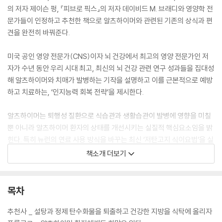
의 저자 제이슨 펑, 『피브로 픽스』의 저자 데이비드 M. 브래디와 영양학 전
문가들이 인정하고 추천한 책으로 알츠하이머와 관련된 기존의 상식과 편
견을 완전히 바꿔준다.
미국 공인 영양 전문가(CNS)이자 뇌 건강에서 최고의 영양 전문가인 저
자가 수년 동안 우리 시대 최고, 최신의 뇌 건강 관련 연구 성과들을 집대성
해 알츠하이머와 치매가 발병하는 기작을 설명하고 이를 근본적으로 예방
하고 치료하는, ‘인지능력 회복 전략’을 제시한다.
알츠하이머는 퇴행성 질환으로 식습관과 생활습관이 발병에 영향을 미칠
뿐 아니라 알츠하이머 환자의 상태를 개선시키는 실질적 핵심요소임을 밝
힌다. 특히 뉴런의 연료 사용 방식을 바꾸는 최신 ‘저탄고지 식이요법’을 실
천하면 뇌의 연료 공급원이 케톤으로 바뀌면서 인지능력이 향상된다고 설
책소개 더보기
명한다.
『알츠하이머 해독제』는 저자의 풍부한 임상 경험과 전 세계적 온라인 상담
목차
을 통한 다양한 사례와 고충을 적용하여 총 4부로 구성되었다. 1부 알츠하
이머 발병 원인, 2부 영양학 전략, 3부 생활습관 개선, 4부 전반적인 성공
추천사 _ 설탕과 정제 탄수화물을 퇴출하고 건강한 지방을 식탁에 올리자