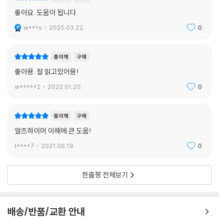
를 보호하고 나아가 더 건강한 삶을 영위하도록 돕는 방법들이 실려 있다.
좋아요. 도움이 됩니다.
- 4부에서는 이 모든 것을 종합하여 통합 솔루션을 제시한다. 전략 짜기,
문제가 생겼을 때의 방안, 영양제나 보조제 활용법, 약을 복용하고 있는 경
w***s
2025.03.22.
0
우의 대처법 등을 다뤄 실제적인 도움이 되도록 한다.
종이책
구매
좋아용. 잘 읽고있어용!
w*****2
2022.01.20.
0
종이책
구매
알츠하이머 이해에 큰 도움!
t****7
2021.06.19.
0
한줄평 전체보기
배송/반품/교환 안내