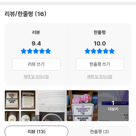
의 존엄성을 말살해버린다. 지금까지 알츠하이머를 치료하던 방법들은 그
16장 _ 식품 품질에 관한 지침서
과 달리 지방은 ‘악당’이 아니다. 알츠하이머의 가장 큰 문제는 뇌 기능이
다지 효과가 없었다. 하지만 희망은 있다. 『알츠하이머 해독제』는 분자 수
농산물
리뷰/한줄평
16
떨어지는 것인데, 건강한 지방이 다시 식단에 등장하면 뇌 기능을 강화시
준에서 알츠하이머를 물리치는 과학적이고도 합리적인 식이요법과 생활
동물성식품
킬 수 있다. 여러 건강 문제를 일으키는 악당으로 지목됐던 콜레스테롤도
습관을 알려준다.
질 좋은 식품은 어디에서 구하는가
섬세한 뇌세포를 만들고, 유지하고, 수리하는 데 꼭 필요한 물질이다.
리뷰
한줄평
도저히 그런 식품을 구입할 수 없다면
- 롭 울프 (『팔레오 솔루션』 저자)
9.4
10.0
이제 뇌 건강에는 각자가 섭취하는 음식이 영양소보다 중요하고 많은 영향
3부 신경계가 건강하게 기능하도록 돕는 생활습관
을 미친다는 사실을 알게 되었다. 우리가 섭취하는 음식이 DNA와 상호작
알츠하이머는 그저 나이가 들면 누구나 앓는 질병이 아니며, 또 콜레스테
용해 순간순간 유전자를 더 좋게, 혹은 더 나쁘게 발현시킨다. 결국 음식은
롤을 억제하는 약물만으로 관리 가능한 질병 역시 아님을 설명하고 있다.
17장 _ 운동의 중요성
리뷰 쓰기
한줄평 쓰기
정보이며, 우리가 먹은 음식은 DNA에 지시를 내려 염증을 일으키거나, 체
알츠하이머는 식습관과 생활습관을 제대로 바꾸고 스스로 관리하면 증상
운동을 할 수 없는 사람을 위한 조언
내 독성물질을 제거하거나, 항산화제를 만드는 등 뇌 건강에 중요한 역할
이 크게 개선되고, 나아가 발병 가능성까지 완전히 차단할 수도 있는 대사
혜택 및 유의사항
혜택 및 유의사항
을 한다.
작용 관련 질환임을 철저하게 파헤치고 있다. 그리고 의사들이 대다수 환
18장 _ 지나친 스트레스와 수면 부족은 뇌 건강을 해친다
자들에게 알려주는 방법을 훨씬 뛰어넘는, 전방위적이며 포괄적인 치료법
스트레스
설탕과 정제 탄수화물은 사실상 식탁에서 완전히 퇴출시키고 건강한 지방
을 제시한다.
수면
을 식탁에 올려야 한다. 그래야 염증을 가라앉히고 뇌를 훼손시키는 독성
1
- 데이비드 M. 브래디 (『피브로 픽스』 저자, 브리지포트 대학교 영양학 연구소 소장)
물질을 몸이 알아서 제거하고 항산화제를 더욱 많이 생산하도록 만든다.
더보기
19장 _ 케톤을 생성하고 뇌가 ‘노폐물을 청소하게’ 하는 간헐적 단식
뇌를 보호하도록 유전자 발현 패턴을 조절하는 것이다. 이런 유전 경로는
7
3
에이미 버거는 점점 더 많은 사람이 앓고 있는 알츠하이머에 관해 새롭고
간헐적 단식 주의점!
우리 모두에게 잠재해 있으며, 언제라도 뇌 기능을 보호하고 강화하며 복
놀라운 견해를 제시한다. 나는 에이미 버거가 제안하는 자연 친화적인 치
구하는 작업을 수행할 준비가 되어 있다. 『알츠하이머 해독제』를 읽으면
리뷰
13
한줄평
3
료법이 기존의 주류 의학계에서 표준으로 삼고 있는 치료법보다 훨씬 치료