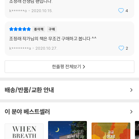
조정래 선생님 팬입니다.
그것은 싸고 질기고 편리해서 비행기 부품들에서부터 온갖 생활도구까지
못 만들어내는 물건이 없이 전성시대를 구가해 왔습니다. 그러나 그것이
k******o
2020.10.15.
4
썩는 데 500년이나 걸리고, 그 쓰레기가 상상할 수 없는 양으로 쌓이고,
하천이나 바다에서 물살의 힘에 못 견뎌 그것들이 조각조각 깨지다 못해
종이책
구매
현미경으로 보아야만 보일 정도로 미세먼지화함으로써 이미 3차, 4차 오
조정래 작가님의 책은 무조건 구매하고 봅니다 ^^
염로를 거쳐 우리 인간의 핏속까지 침투하고 있다는 연구 결과가 발표되고
있습니다. 바닷새며, 물고기며, 거북이며, 고래까지 위에 플라스틱 조각들
k********a
2020.10.27.
2
이 가득 차서 죽어버린 사실이 끔찍스럽도록 실감나게 텔레비전 화면에 비
쳐지고 있습니다. 플라스틱은 이미 인류의 생명을 위협하는 가장 강력한
한줄평 전체보기
무기가 되어 우리를 공격하기 시작했습니다.
그게 인간 발명품이 가지고 있는 양면성입니다. 플라스틱이 가해오는 위협
적 불행에 비해 그동안 누려온 행복이 얼마일까요.
배송/반품/교환 안내
--- 「‘속도’와 ‘편리’ 속의 ‘본질’」 중에서
이 분야 베스트셀러