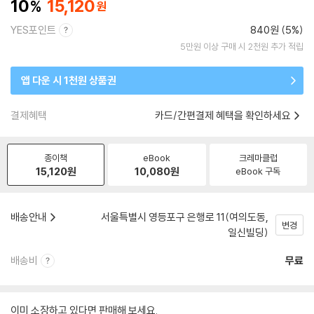
10
15,120
YES포인트
840원 (5%)
5만원 이상 구매 시 2천원 추가 적립
앱 다운 시 1천원 상품권
결제혜택
카드/간편결제 혜택을 확인하세요
종이책
eBook
크레마클럽
15,120
원
10,080
원
eBook 구독
배송안내
서울특별시 영등포구 은행로 11(여의도동,
변경
일신빌딩)
배송비
무료
이미 소장하고 있다면 판매해 보세요.