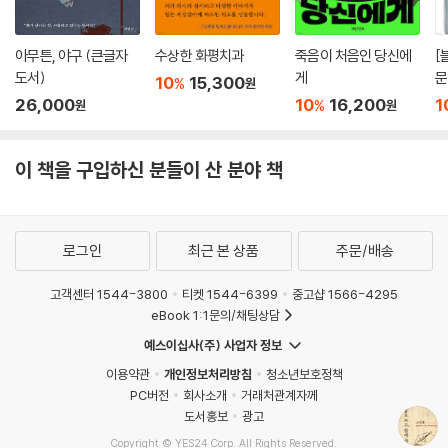
아무튼, 야구 (큰글자
수상한 화평치과
죽음이 처음인 당신에
[
도서)
게
문
10
15,300
%
원
름
26,000
10
16,200
1
%
원
원
고
많
이 책을 구입하신 분들이 산 분야 책
로그인
최근 본 상품
주문/배송
고객센터 1544-3800
티켓 1544-6399
중고샵 1566-4295
eBook 1:1문의/채팅상담
예스이십사(주) 사업자 정보
이용약관
개인정보처리방침
청소년보호정책
PC버전
회사소개
거래처관계자께
도서홍보
광고
Copyright © YES24 Corp. All Rights Reserved.