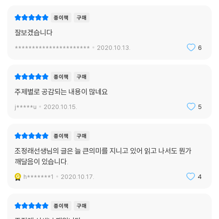
그리고 대학생이 되어서는 여러 가지 책을 통해 식민지시대를 독학하기 시
종이책
구매
작했습니다. 그리고 작가가 되었을 때는 일본에 대한 분노와 증오는 ‘이성
잘보겠습니다
적 분노’와 ‘논리적 증오’로 양쪽 가슴에 깊이 심어졌습니다. 그 ‘이성적 분
노’와 ‘논리적 증오’는 『아리랑』을 쓰도록 추동한 절대적 힘이 되었습니다.
**********************
2020.10.13.
6
그러니까 『아리랑』 또한 그 뿌리는 초등학생 때로 이어져 있습니다. 그런
정신 체험의 필연성이 의식을 형성해 가고, 그 의식이 세월 따라 성장하고
종이책
구매
강화되어 가면서 작품 탄생으로 연결되는 것입니다.
주제별로 공감되는 내용이 많네요
--- 「열두 살 소년이 품고 있던 문제의식」 중에서
j*****u
2020.10.15.
5
Q. 앞으로 인공지능과 4차 산업 시대가 더욱 더 발전하게 될 텐데 그럴수
록 인간이 어떤 마음가짐과 철학, 어떤 가치를 추구하며 살아야 할지 조언
종이책
구매
부탁드립니다.
조정래선생님의 글은 늘 큰의미를 지니고 있어 읽고 나서도 뭔가
깨달음이 있습니다.
본질적으로 인간은 완벽하지 못하고, 그 미완성적 영혼은 존재와 죽음에
대한 불안과 두려움을 갖고 있고, 그것을 극복하기 위해서는 정신적 성장
h*******1
2020.10.17.
4
이 이루어지지 않으면 안 됩니다. 인공지능이 제아무리 발달해 봤자 그 본
질적 문제 해결에는 아무런 도움도 되지 않습니다.
종이책
구매
인공위성과 함께 20세기 획기적 발명품으로 꼽히는 것이 플라스틱입니다.