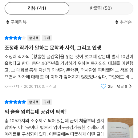
한마디까지 다 간직해두고 창작의지를 다지는 독자들과의 추억 역시 오늘
리뷰
41
한줄평
50
의 작가 조정래를 있게 한 밑거름이다.
『천년의 질문』을 두 권 반쯤 썼을 때 오른쪽 아랫배가 또 불룩 솟긴 것을 발
독자들은 작가를 향해 “소설의 기본적 역할과 소임은?”, “대하소설을 쓴
견하게 되었습니다. 미련하게도 그때서야 저는 ‘아차, 또 탈장!’ 하고 깨달
구매리뷰
추천순
이유”, “어디까지가 사실이고 허구인가?” 등 문학과 집필에 관해 질문하
았습니다. 그러나 때는 이미 늦어도 한참 늦은 뒤였습니다. 첫 수술을 받았
는 한편 “성공한 인생이란 무엇인가”, “사는 동안 가장 어려운 것 세 가지”,
을 때의 기억들이 생생하게 떠올랐습니다. 허리가 똑 부러지는 것처럼 아
종이책
구매
“제2의 인생을 산다면?” 등과 같은 인생에 대한 궁금증을 묻기도 했다. 또
파 한숨도 못 자고 밤새껏 신음하며 고통당했던 기억이 끔찍스럽게 끼쳐왔
한 “국제 관계를 푸는 열쇠”와 “저출산 문제와 한국 교육의 미래”, “스포
조정래 작가가 말하는 문학과 사회, 그리고 인생
습니다.
츠계 폭력 사태에 대한 해결책”과 같이 사회 문제를 진지하게 고민하는 질
조정래 작가의 [황홀한 글감옥]을 읽은 것이 엊그제 같은데 벌서 10년이
‘그 고통을 어찌 또 당하지……?’ 싫고, 두렵고, 피하고 싶었습니다. 그러나
문도 있다. 다양한 독자들의 질문 의도를 헤아리며 성심성의껏 답변한 작
흘렀다고 한다. 등단 40주년을 기념하기 위하여 독자와의 대화를 마련했
그거야말로 엎질러진 물이었습니다. 또 아랫배를 지그시 꾹꾹 누르며 정면
가는 열혈 문학청년에서 한국의 대작가가 되기까지 겪어온 시행착오와 깨
고, 그 대화를 통해 자신의 인생관, 문학관, 역사관을 피력했던 그 책을 읽
책꽂이를 쳐다보았습니다. 그동안 써낸 책들이 순서대로 쭉 꽂혀 있었습니
달은 바를 스스럼없이 고백하는 한편 개개인의 인생과도 직결된 사회문제
으면서 작가에 대해 좀 더 이해가 깊어지지 않았었나 싶다. 그럼에도 비록
다.
의 중요성을 역설하며 묵직한 메시지를 던진다.
등단 50주년을 기념하기 위한 것이라지만 10년 전과 마찬가지로 독자와
k*****1
2020.11.03.
신고
25
댓글
6
‘죄송합니다. 저희들 때문에…….’
의 대화를 엮은
“나는 왜 하필 이렇게 슬프고 처참한 역사의 땅에 태어났을까? 그런데 왜
그 책들이 사죄하고 있었습니다.
하필 소설을 쓰고자 하는가? 그렇다면 무엇을 써야 할 것인가?” 하는 질문
종이책
구매
‘아니 괜찮아. 다 내가 좋아서 한 일인걸 뭐.’
은 작가 평생의 화두가 되었고, “인간의 인간다운 삶을 위하여 인간에게 기
저는 책들에게 고개 끄덕여주었습니다. 그 책들이 준 즐거움과 보람은 다
와 술술 읽히는데 공감이 팍팍!
여하는 문학”은 작가 평생의 목표가 되었다. 작가는 문학도 인생도 오로지
시 탈장 수술을 하며 당해야 하는 고통쯤 아무것도 아니게 큰 것이었습니
혼자서 일구어나가야 하는 척박한 길이었지만 그 목적지는 모두가 함께 행
총 105가지의 소주제로 되어 있는데 굳이 처음부터 읽지
다. (중략)
않아도 아무곳이나 펼쳐서 읽어도공감가능한 주제와 이
복하고 평화로운 삶이었기에 무엇보다도 값지고 의미 있는 길이었다고 회
그런데 저는 이번 책까지 하면 65권을 써냈으니 다산보다 훨씬 심하고, 더
야기들로 구성되어 있다. 어떤글에는 따뜻하게 어떤 글에
상한다.