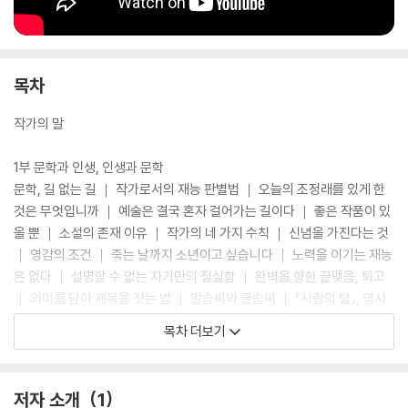
목차
작가의 말
1부 문학과 인생, 인생과 문학
문학, 길 없는 길 ｜ 작가로서의 재능 판별법 ｜ 오늘의 조정래를 있게 한
것은 무엇입니까 ｜ 예술은 결국 혼자 걸어가는 길이다 ｜ 좋은 작품이 있
을 뿐 ｜ 소설의 존재 이유 ｜ 작가의 네 가지 수칙 ｜ 신념을 가진다는 것
｜ 영감의 조건 ｜ 죽는 날까지 소년이고 싶습니다 ｜ 노력을 이기는 재능
은 없다 ｜ 설명할 수 없는 자기만의 절실함 ｜ 완벽을 향한 끝맺음, 퇴고
｜ 의미를 담아 제목을 짓는 법 ｜ 말솜씨와 글솜씨 ｜ 『사람의 탈』, 역사
책으로도 다 하지 못한 이야기 ｜ 대하소설 작가의 체력 관리 ｜ 문학인생
목차 더보기
의 훈장이 되어버린 직업병 ｜ 더 쓰지 못한 이유 ｜ 『천년의 질문』, 마지
막 절망과 소망을 담다 ｜ 문학의 이유, 문학 교육의 목적 ｜ 78세 소설가
의 20년 집필 계획 ｜ 독자 없는 작가는 작가일 수 없다 ｜ 21세기 대하소
저자 소개
1
설을 기다리며 ｜ 글 쓰기 참 잘했다 ｜ 언제나 새롭게, 다르게 ｜ 마음 쓰