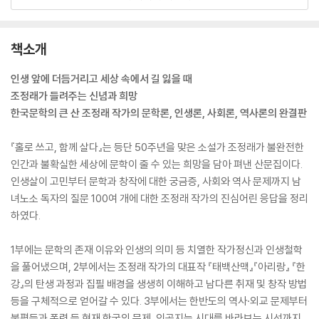
책소개
인생 앞에 더듬거리고 세상 속에서 길 잃을 때
조정래가 들려주는 신념과 희망
한국문학의 큰 산 조정래 작가의 문학론, 인생론, 사회론, 역사론의 완결판
『홀로 쓰고, 함께 살다』는 등단 50주년을 맞은 소설가 조정래가 불완전한
인간과 불확실한 세상에 문학이 줄 수 있는 희망을 담아 펴낸 산문집이다.
인생살이 고민부터 문학과 창작에 대한 궁금증, 사회와 역사 문제까지 남
녀노소 독자의 질문 100여 개에 대한 조정래 작가의 진심어린 응답을 정리
하였다.
1부에는 문학의 존재 이유와 인생의 의미 등 치열한 작가정신과 인생철학
을 풀어냈으며, 2부에서는 조정래 작가의 대표작 『태백산맥』『아리랑』 『한
강』의 탄생 과정과 집필 배경을 생생히 이해하고 남다른 취재 및 창작 방법
등을 구체적으로 얻어갈 수 있다. 3부에서는 한반도의 역사·외교 문제부터
불평등과 폭력 등 현재 한국의 문제, 인공지능 시대를 바라보는 시선까지