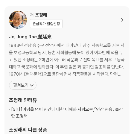
며 그려낸 여성 인물 ｜ 인물 창조의 시작, 이름 짓기 ｜ 글의 시작과 구상
｜ 작가의 능력은 ‘인물 창조’로 판가름난다 ｜ 내 문학을 관통하는 중심
저
조정래
가치관 ｜ ‘에피소드가 없는 게 에피소드인’ 작가 ｜ 예술에는 완벽이 없다
관심작가 알림신청
｜ 나도 매일 길을 잃는다 ｜ 집필 방식에 대하여 ｜ 작가에게 독자란 ｜
가장 행복했던 순간을 고른다면 ｜ 문학의 길을 후회한 적 없다 ｜ 작가,
Jo, Jung Rae,趙廷來
그 첫걸음의 황홀 ｜ 조정래의 연애소설 ｜ 위인전을 쓰도록 해주십시오
1943년 전남 승주군 선암사에서 태어났다. 광주 서중학교를 거쳐 서
｜ 40년 전의 결심 ｜ 대작에는 역사와 사회가 담겨 있다 ｜ 늦을수록 치
울 보성고등학교 당시, 농촌 사회활동에 뜻이 있어 이과반에 적을 두
열하게 ｜ 소설가가 아닌 다른 인생을 산다면 ｜ 50대에 제2의 삶을 살 수
고 있던 조정래는 3학년에 이르러 국문과로 진학 목표를 세우고 동국
있다면 ｜ 쓰기만큼 치열한 읽기 ｜ 인생이란 무엇인가 ｜ 사는 동안 가장
대학교 국문과에 입학한다. 이 무렵 같은 과 동기인 김초혜를 만난다.
어려운 것 세 가지 ｜ 성공한 인생이란 무엇인가 ｜ 세상의 시선에 일희일
1970년 《현대문학》으로 등단하면서 작품활동을 시작한다. 단편집
비하지 않는다 ｜ 소설로 사회적·역사적 삶을 살겠다 ｜ 자기를 사랑하듯
『어떤 전설』, 『20년을 비가 내리는 땅』, 『황토』, 『한, 그 그늘의 자리』,
펼쳐보기
자기의 직업을 사랑하라 ｜ 아내의 편지, 손자의 편지
중편 『유형의 땅』, 장편소설 『대장경』, 『불놀이』 『인간 연습』, 『사람
의 탈』, 대하소설 『태백산맥』, 『아리랑』, 『한강』, 산문집 『누구나 홀로
조정래
인터뷰
2부 『태백산맥』 『아리랑』 『한강』의 세계
선 나무』,
내가 역사에 대해 쓰는 이유 ｜ 열두 살 소년이 품고 있던 문제의식 ｜ 많
[읽다]
이념을 넘어 인간에 대한 이해와 사랑으로,『인간 연습』 출간
이 읽고, 넓게 보고, 깊이 발견한다 ｜ 소설 속 사실과 허구 ｜ 그들 모두가
한 조정래
나의 아들딸이기에 ｜ 『태백산맥』은 세상을 얼마나 바꿨을까 ｜ 사투리,
내 영혼에 스민 언어 ｜ 블랙리스트, 작품의 앞길을 막다 ｜ 제대로 읽은
조정래
의 다른 상품