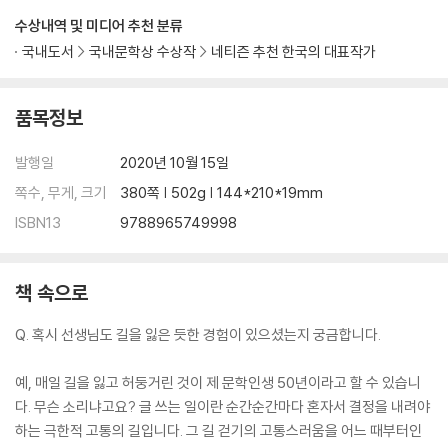
의 선전포고 ｜ 나무와 숲의 상관관계를 보는 안목 ｜ 불평만으로는 아무
수상내역 및 미디어 추천 분류
것도 바꾸지 못한다 ｜ 졸혼에 대하여 ｜ 행복과 평화를 물려주고 싶어서
국내도서
국내문학상 수상작
네티즌 추천 한국의 대표작가
｜ 젊은이에게 전하는 네 가지 당부
품목정보
발행일
2020년 10월 15일
쪽수, 무게, 크기
380쪽 | 502g | 144*210*19mm
ISBN13
9788965749998
책 속으로
Q. 혹시 선생님도 길을 잃은 듯한 경험이 있으셨는지 궁금합니다.
예, 매일 길을 잃고 허둥거린 것이 제 문학인생 50년이라고 할 수 있습니
다. 무슨 소리냐고요? 글 쓰는 일이란 순간순간마다 혼자서 결정을 내려야
하는 극한적 고통의 길입니다. 그 길 걷기의 고통스러움을 어느 때부터인