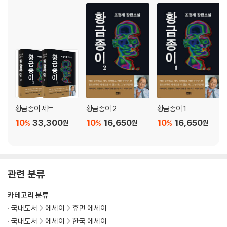
사람만이 알 수 있는 것 ｜ 어머니처럼 나를 안아준 벌교 ｜ 민중을 향하는
문학정신 ｜ 작품 속에 작가의 분신이 존재하는가 ｜ 유일무이한 ‘전권 필
사’의 역사 ｜ 왜 『아리랑』을 써야 했는가 ｜ 기꺼이 발로 쓰는 작가가 되
다 ｜ 지형지물이 알려주는 것들 ｜ 역사와 소설 사이의 균형 ｜ 작품이
클수록 주인공은 늘어난다 ｜ 서러운 지평선의 고장, 김제 ｜ 영원하고 유
일한 우리 민족의 노래 ｜ 왜 『한강』을 써야 했는가 ｜ 낭만 없는 세계 여
행, 현지 취재의 어려움 ｜ 작가의 고통은 독자의 감동이 된다 ｜ 효과적인
취재의 비결 ｜ 『한강』 속 사랑 이야기의 의미
황금종이 세트
황금종이 2
황금종이 1
3부 문학과 사회, 사회와 문학
10
33,300
10
16,650
10
16,650
%
%
%
원
원
원
사죄하지 않는 일본에게 ｜ 한반도 자존심 회복의 길 ｜ 한국인 없는 한국
의 미래 ｜ 순리와 축복을 거역한 미래 ｜ 모든 부모의 마음, 참된 부모의
선택 ｜ 무책임한 것은 권력자들뿐만이 아니다 ｜ 3·1운동 100년 후 첫해
를 맞으며 ｜ 시대를 역행하는 맹목적 좌우 대립 ｜ 한국 교육의 핵심 문제
관련 분류
와 그 뿌리 ｜ 반민족적 범죄에 공소시효란 없다 ｜ 횡포하는 권력 앞에서
｜ 국민이란, 국가란 무엇인가 ｜ 더 이상의 6·25는 없어야 한다 ｜ 스포
카테고리 분류
츠계 폭력사태에 대하여 ｜ 신적인 권능이 주어진다면 ｜ 우리 시대의 절
국내도서
에세이
휴먼 에세이
망과 희망 사이 ｜ 여행을 하십시오 ｜ ‘속도’와 ‘편리’ 속의 ‘본질’ ｜ 종이
국내도서
에세이
한국 에세이
책의 운명 ｜ 인공지능이 문학작품을 쓴다면 ｜ 새로운 싸움, 스마트폰에