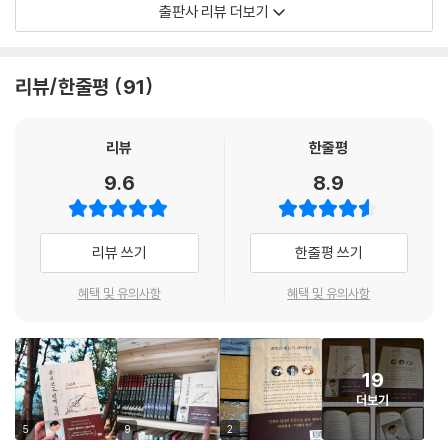
출판사 리뷰 더보기
이 쓰려고 애썼고, 그다음 3~4년은 전업작가로 살기 위한 기반을 마련하
에게 선물이 되기를 바라는 작가의 마음이 진하게 담겨 있다. 『황홀한 글감
기 위하여 직접 출판사를 차려 사장 노릇부터 전국 출장을 다니는 영업부
옥』 이후 10년, 더 웅숭깊어진 생각들과 못다 한 말들, 근작들에 대한 이야
장까지 도맡느라고 글은 한 줄도 쓰지 못한 채 쓰라린 세월을 보내야 했습
기와 현 시대 상황에 대한 성찰 등이 더해짐으로써 조정래 작가의 철학과
리뷰/한줄평
91
니다.
신념이 더 구체적이고 종합적인 완결판으로 정리되었다.
“동대 출신으로 쓸 만한 인간 하나 있나 보다 했더니 출판쟁이로 버려버렸
책은 ‘문학과 인생’, ‘대하소설 3부작의 세계’, ‘문학과 사회’ 등 세 개의 주제
군.”
로 나뉘어 있다. 1부에는 문학의 존재 이유와 인생의 의미 등 치열한 작가
리뷰
한줄평
어느 선배가 술자리에서 했다는 이 말을 전해 들으며 저는 쓰라린 마음으
정신과 인생철학을 풀어냈으며, 2부에서는 조정래 작가의 대표작 『태백산
9.6
8.9
로 이를 악물었습니다.
맥』『아리랑』 『한강』의 탄생 과정과 집필 배경을 생생히 이해하고 남다른
‘출판쟁이? 두고 봐라, 내가 어떤 글을 쓰는지. 내가 글을 쓰지 않으려면 아
취재 및 창작 방법 등을 구체적으로 얻어갈 수 있다. 3부에서는 한반도의
예 이 짓을 시작하지 않았다.’
역사·외교 문제부터 불평등과 폭력 등 현재 한국의 문제, 인공지능 시대를
리뷰 쓰기
한줄평 쓰기
저는 고속버스에 몸을 싣고 전라도 땅으로 내려가며, 비가 퍼붓는 속에, 밤
바라보는 시선까지 각종 사회문제에 대한 작가의 폭넓은 통찰을 전한다.
버스를 타고 경상도 땅을 달리며, ‘두고 봐라, 두고 봐라’를 이뿌리가 저리
소탈하면서도 준엄하며, 직설적이면서 세심한 응답과 재치 있는 입담이 돋
혜택 및 유의사항
혜택 및 유의사항
도록 씹어서 삼키고 또 삼켰습니다.
보이는 이 책에는 흥미롭고도 유익한 이야기들이 고루 담겨 있다. 특히 스
그리고 세 식구가 세끼 밥만 몇 년 먹을 수 있게 저축을 하게 되자 출판사를
마트폰에 밀려 설 자리를 잃어가는 책과 독서 문화에 허탈함과 쓸쓸함을
넘기고, 그리고 가슴 저리게 벼르고 있었던 글쓰기에 나섰습니다. 그래서
느끼지만, 작가는 절망하고 포기하지 않는다. 대신 초심을 지켜나가며 앞
시작한 것이 『태백산맥』이었습니다. 그때 나이가 40세였던 겁니다.
19
으로 20년간 스마트폰보다 더 재미있는 이야기를 써내기 위해 결기를 다
--- 「늦을수록 치열하게」 중에서
더보기
지는 모습에서 ‘50년째 베스트셀러 작가’의 남다른 면모를 엿볼 수 있다.
또한 힘이 들 때마다 되새기는 문청 시절의 고뇌와 다짐, 사인회에서 들은
5
9
2
Q. 직업병을 몇 번이나 앓으신 건가요?