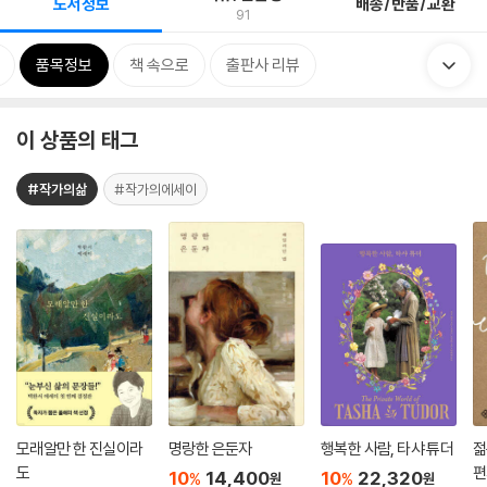
도서정보
배송/반품/교환
91
품목정보
책 속으로
출판사 리뷰
이 상품의 태그
#작가의삶
#작가의에세이
모래알만 한 진실이라
명랑한 은둔자
행복한 사람, 타샤 튜더
젊
도
편
10
14,400
10
22,320
%
%
원
원