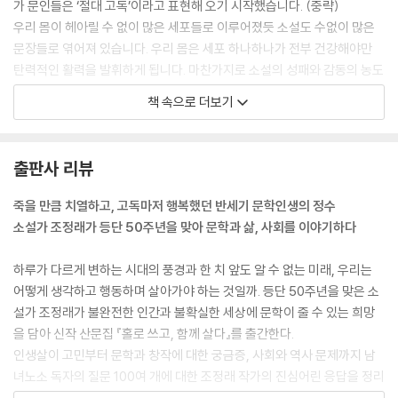
가 문인들은 ‘절대 고독’이라고 표현해 오기 시작했습니다. (중략)
우리 몸이 헤아릴 수 없이 많은 세포들로 이루어졌듯 소설도 수없이 많은
문장들로 엮어져 있습니다. 우리 몸은 세포 하나하나가 전부 건강해야만
탄력적인 활력을 발휘하게 됩니다. 마찬가지로 소설의 성패와 감동의 농도
는 한 문장, 한 문장의 완벽도가 쌓여 결정나게 됩니다. 그러므로 모든 작가
책 속으로 더보기
들은 한 문장, 한 문장을 쓸 때마다 무의식적으로, 자동적으로 초긴장 상태
에 처하며 혼신의 노력을 다하게 됩니다. 그 상태를 뭐라고 해야 할까요. 그
때가 아마 귀하가 말한 ‘길을 잃은 듯한 경험’을 할 때가 아닐까요. 새로운
출판사 리뷰
문장을 쓰려고 하는 그 순간순간의 긴장은 어쩌면 작가들에게는 순간순간
닥쳐오는 좌절이 아닐까 합니다. 그 무수하게 밀어닥치는 좌절을 박차며
죽을 만큼 치열하고, 고독마저 행복했던 반세기 문학인생의 정수
새 문장 하나를 이루어내는 것, 그것이 소설 쓰기의 어려움이고 고통일 것
소설가 조정래가 등단 50주년을 맞아 문학과 삶, 사회를 이야기하다
입니다.
--- 「나도 매일 길을 잃는다」 중에서
하루가 다르게 변하는 시대의 풍경과 한 치 앞도 알 수 없는 미래, 우리는
어떻게 생각하고 행동하며 살아가야 하는 것일까. 등단 50주년을 맞은 소
Q. 만약 쉰이 넘어서 첫 글, 첫 책을 쓰는 운명으로 다시 태어난다면 어떤
설가 조정래가 불완전한 인간과 불확실한 세상에 문학이 줄 수 있는 희망
심정과 자세이실까요?
을 담아 신작 산문집 『홀로 쓰고, 함께 살다』를 출간한다.
인생살이 고민부터 문학과 창작에 대한 궁금증, 사회와 역사 문제까지 남
저는 28세부터 3년 동안 중고등학교 선생을 했고, 유신 바람에 휘말려 교
녀노소 독자의 질문 100여 개에 대한 조정래 작가의 진심어린 응답을 정리
직을 떠난 다음에 5년여 동안 불안하게 잡지사와 출판사를 떠돌며 글을 많
하였다. 이 책에는 반세기 동안 조정래 문학의 영토를 함께 지켜준 독자들