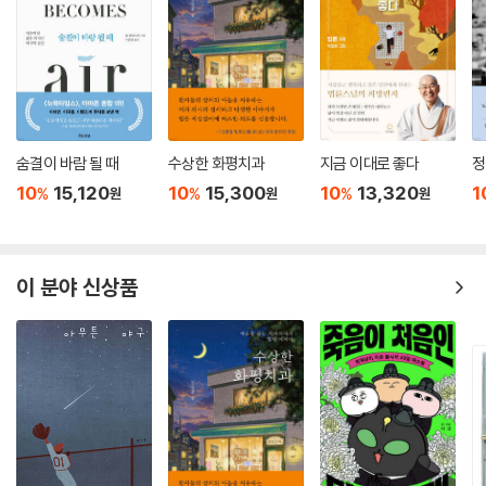
숨결이 바람 될 때
수상한 화평치과
지금 이대로 좋다
정
10
15,120
10
15,300
10
13,320
1
%
%
%
원
원
원
이 분야 신상품