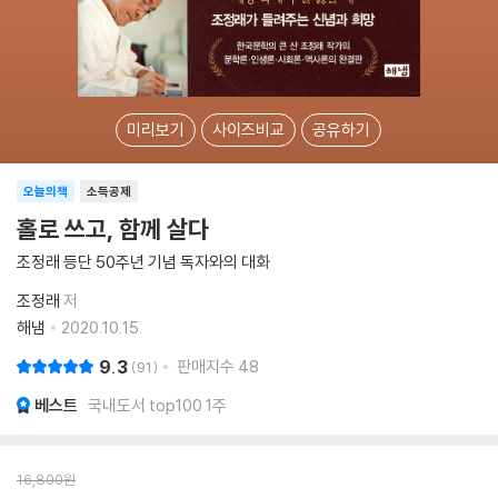
미리보기
사이즈비교
공유하기
오늘의책
소득공제
홀로 쓰고, 함께 살다
조정래 등단 50주년 기념 독자와의 대화
조정래
저
해냄
2020.10.15.
9.3
판매지수
48
91
베스트
국내도서 top100 1주
16,800
원