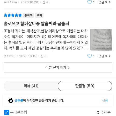
e*****a
2020.10.20.
신고
1
댓글
0
다시는 그런 처참하고 불행한 역사를 되풀이하지 않도록 작은 거울 역할을
볼만하다. 다만
할 수 있다면 작가의 소임을 다하는 것이라고 생각했습니다. 저는 반도 땅
종이책
구매
에 갇히는 작가로 한계에 부딪힌다 해도 우리 민족에게 필요한 작가가 된
다면 족하다고 생각했습니다. 그런 한편으로 ‘가장 민족적인 것이 가장 세
홀로쓰고 함께살다중 말솜씨와 글솜씨
계적인 것이다’라고 한 누군가의 말의 의미를 되새기기도 했습니다.
조정래 작가는 태백산맥,한강,아리랑으로 대변되는 대하
--- 「내가 역사에 대해 쓰는 이유」 중에서
소설 작가라는 이미지가 있는데이번에 독자와의 대화라
는 형식을 빌린 책이 나와서 궁금하던차에 구매하게 되었
Q. 대하소설을 쓰시기 전에 기획단계 기간은 얼마나 걸리시는지요?
다. 목차를 보니 제법 공감되는 주제들이 많이 있었고 그
중 특이했던 말솜씨와 글솜씨라는 주제가 궁금해져서 읽
j*****u
2020.10.15.
신고
1
댓글
0
게 되었다. 사실 말 잘하는 사람은 글을 못쓰고 글 잘 쓰는
초등학교 6학년 사회생활 시간에 일제식민지시대를 배우게 되었습니다.
사람은 말을 못하는 경우가 꽤 많다.물론 둘
짧게 요약된 교과서에는 우리가 비참하게 당한 이야기들만 가득했습니다.
리뷰 전체보기
저는 참다못해 손을 번쩍 들었습니다.
“그럼 우리는 무얼 했다는 것입니까?”
이 느닷없고 당돌한 질문에, 사범학교를 갓 졸업한 담임 선생은 씨익 웃으
리뷰
41
한줄평
50
며 말했습니다.
“담에 크면 다 알게 된다.”
클린봇
이 부적절한 글을 감지 중입니다.
설정
고등학교를 졸업했을 때 저의 가슴에 품고 있었던 일본과 일본 놈들에 대
한 분노와 증오는 몇 배로 커져 있었습니다. 일본이 저지른 잔악상을 그만
구매한줄평
추천순
큼 많이 알게 되었기 때문입니다.