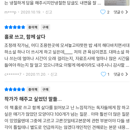
많은 직업병들을 앓게 된 것이 아닌가 싶습니다. 저도 엉덩이 종기가 효과
는 냉철하게 답을 해주시지만냉철한 답글도 내면을 잘 보
진정한 대화와 소통이 필요한 시대, 오직 사람을 위하는 소설 쓰기에 일생
좋은 현대의 연고로도 다스려지지가 않아 결국 수술을 받아야 했습니다.
면 따뜻함이 느껴진다.등단 50주년이면 최소한 70은 되
을 바쳐온 문학 스승이자 인생 대선배의 직접 체험에서 우러나온 이야기들
m***p
2020.10.19.
신고
2
댓글
0
셨을텐데 이 나이까지 왕성하게 집필을 하신다니 참으로
그것으로부터 여러 가지 직업병들이 저를 습격해 왔습니다. 그것들 또한
은 현명한 삶의 자세와 세상을 보는 안목에 대해 남다른 가르침과 울림을
놀랍다계속 건강하게 집필을 해주셨으면 좋겠다.
미워하거나 원망하지 않습니다. 그것들은 제가 최선을 다하고자 했던 글쓰
줄 것이다.
종이책
구매
기 인생의 증거이고 훈장들이니까요.
홀로 쓰고, 함께 살다
--- 「문학인생의 훈장이 되어버린 직업병」 중에서
조정래 작가님, 어디 조용한곳에 모셔놓고따뜻한 밥 세끼 해다바치면서대
하소설 하나 더 쓰시게 하고 싶은데,,,,,,, 저의 큰 욕심이겠죠..대하소설 하
Q. 선생님의 인생 황금기에 대한민국의 근현대사 조명에 몰입하신 이유가
나 쓰는데 얼마나 시간이 오래 걸리는지, 자료조사에 얼마나 많은 시간을
궁금합니다.
들여야 하는지 잘 알고 있으니까요.이렇게 에세이라도 내주시니 감사할 따
름입니다.작가님 글을 오래오래 읽고 싶은데..작가님 제발 만수무강하셔야
‘나는 왜 하필 이렇게 슬프고 처참한 역사의 땅에 태어났을까? 그런데 왜
c******7
2020.11.20.
신고
1
댓글
0
돼요.
하필 소설을 쓰고자 하는가? 그렇다면 무엇을 써야 할 것인가?’
이 화두와 맞서서 저는 대학을 졸업할 때까지 거듭거듭 고뇌했습니다. 그
종이책
구매
리고 결론을 얻
작가가 해주고 싶었던 말들...
었습니다.
이 책 홀로 쓰고 함께 살다를 읽어보고 난 느낌작가는 독자들에게 참 하고
‘상처 많고 고통 많은 우리의 참담한 역사에 대해서 쓰자!’
싶은 얘기가 많았던 모양이다.100개가 넘는 질문... 아마 훨씬 더 많은 질문
그것을 피해 서거나, 그것을 외면해서는 진정한 이 땅의 작가라고 할 수 없
이 있었을텐데 그중에 고르고 고른것일테고본문에 관한 부분이야 다들 생
다는 의식의 푯대를 세웠습니다. 저는 그 길이 가장 올바른 작가의 길이라
각이 틀릴테니 별도로 언급하지는 않겠다개인적인 견해로는 본문 내용에
고 생각했고, 우리의 처절한 민족사를 진실하고 생생하게 엮어내서 앞으로
공감하는 부분 80% 공감 안되는 부분 20% 정도로 볼 수 있겠다.책은 읽어