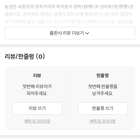
61. 명나라의 4가지 문학 유파
하고 법도에 맞고 조리가 있어야 한다고 보았다. 따라서 문장을 평할 때는
농암은 숙종조의 정치가이자 학자로서 경학(經學)과 성리학(性理學)은
62. 고시정顧施禎과 위헌魏憲의 청나라 시선집
우아한지 비속한지 법도에 맞는지를 보아야지, 남들처럼 겨우 문맥이 통하
물론이요, 문학에도 뛰어난 실력이 있어 비록 행공(行公)은 하지 않았지
63. 서재에 소장하고 있는 청나라 문인의 문집
는지 여부를 보는 정도로는 문장의 성취를 제대로 평가할 수 없다고 지적
만 대제학에 뽑힌 인물이다. 도곡 이의현 역시 대제학과 우의정, 영의정을
64. 왕세덕王世德의 《숭정유록崇禎遺錄》
하였다.
역임한 인물이다.
65. 세교에 보탬이 없는 수서壽序와 송서送序
출판사 리뷰 더보기
--- p.118
66. 구와 자를 줄여 간簡을 추구한 명나라 산문
〈농암잡지 외편〉은 146개 항목으로 이루어진, 순수한 문학 비평이다. 반면
67. 자구를 끊고 허자虛字를 줄여 간簡·고古로 삼는 세속의 풍조
에 〈운양만록〉과 〈도협총설〉은 여러 내용이 잡다하게 수록되어 있어 순수
68. 옛 체제를 쓰되 자기 면목을 지키는 작문 방법
리뷰/한줄평
0
한 문학 비평은 아니다. 하지만 여기에도 문학을 소개하고 비평한 내용이
69. 훌륭한 문장을 짓는 데 필요한 세 가지
상당수 실려 있으므로 이 세 편의 글을 한 데 묶을 수 있다고 판단하였다.
70. 우리나라 고문의 역사와 고문가들
이에 위의 저서들을 번역ㆍ간행하면서 이들을 묶어 “조선후기 한문비
리뷰
한줄평
71. 소년기에 과문을 익힌 상촌 신흠의 자탄
평”이란 제목을 붙였다.
72. 월사 이정귀의 문장과 〈무술변무주〉
첫번째 리뷰어가
첫번째 한줄평을
73. 한 글자 한 구도 법도에 어긋남이 없는 장유張維의 고문
되어주세요.
남겨주세요.
농암의 잡지와 도곡의 만록ㆍ총설은 모두 짤막한 글로 이루어져 있는 것
74. 명·청 시문선집에 수록된 우리나라 문인들의 시문
이 특징이라 할 수 있다. 〈농암잡지 외편〉은 거의 모든 항목에 집필한 연도
75. 고문의 법도를 갖춘 홍성민洪聖民의 문장
리뷰 쓰기
한줄평 쓰기
가 밝혀져 있다.
76. 청음 김상헌의 친구 이씨李氏가 남긴 두 수의 빼어난 시
혜택 및 유의사항
혜택 및 유의사항
77. 굴을 소재로 시를 지어 곤경에서 벗어난 승려
〈운양만록〉은 1722년(경종 2) 신임사화(辛壬士禍)로 도곡이 운산(雲
78. 장옥張玉의 〈소요당서〉와 장유張維의 삼전도 공덕비문
山)으로 귀양을 간 뒤에 적소(謫所)에서 소일하기 위해 지은 것들을 뒤에
79. 우리나라에서만 유행하는 중국 서적과 서체