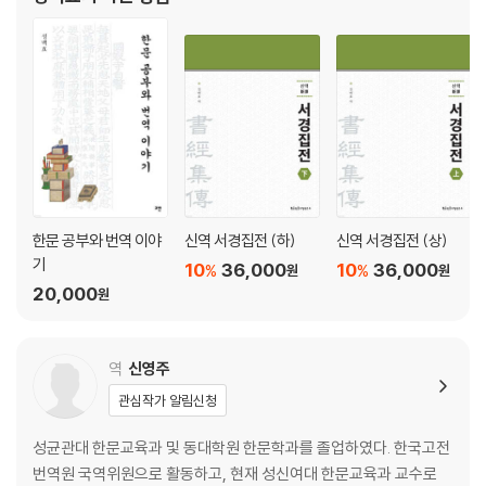
『근사록집해(近思錄集解)』, 『심경부주(心經附註)』, 『통감절요
49. 정사正史를 어지럽히고 성정을 해치는 《수호전》과 《서유기》
(通鑑節
50. 여항에서 부녀간에 사용되는 예스러운 문자
51. 우리나라에서 다르게 사용되는 어휘와 한자
52. 원나라에 정통성을 부여한 《송원강목》
53. 《주자대전차의》의 소루하고 잘못된 오류
54. 서적 편찬과 완물상지
55. 《미암일기초》의 오류
56. 중첩되고 번잡한 영락대전본 경서 소주小註
57. 《소학집주》의 오류
한문 공부와 번역 이야
신역 서경집전 (하)
신역 서경집전 (상)
58. 증공과 소식의 잘못된 인물평
기
10
36,000
10
36,000
%
%
원
원
20,000
원
ㆍ陶峽叢說 ㆍ
1. 이단異端과 주자학朱子學에 관한 논란
2. 《언해諺解》의 구두句讀 오류
역
신영주
3. 공자와 맹자의 경륜을 담은 《중용中庸》과 《맹자孟子》
관심작가 알림신청
4. 억지로 고문을 모방하는 병통
5. 사람의 마음을 감발시키는 《시경詩經》
성균관대 한문교육과 및 동대학원 한문학과를 졸업하였다. 한국고전
6. 정사 중에 가장 신중해야 하는 형정刑政
번역원 국역위원으로 활동하고, 현재 성신여대 한문교육과 교수로