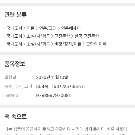
24. 《주자대전朱子大全》은 의리義理의 창고
25. 주자를 존숭하지 않는 소론少論
관련 분류
26. 정밀한 독서는 학문의 요체
27. 과거공부와 독서의 경중輕重
국내도서
인문
인문/교양
인문에세이
28. 난세에 벼슬하는 자가 지켜야 할 것
국내도서
소설/시/희곡
고전문학
한국 고전문학
29. 선학禪學에 물든 이정二程의 문인들
국내도서
소설/시/희곡
비평/창작/이론
문학의 이해
30. 말년에 출사하여 흠을 남긴 양시楊時
31. 선학禪學과 사학史學과 공리설功利說에 대한 비판
32. 선학禪學보다 해가 심한 여조겸呂祖謙과 진량陳亮의 학술
품목정보
33. 사마광司馬光을 공격한 진량陳亮에 대한 비판
34. 소인은 악취 나는 풀
발행일
2020년 11월 10일
35. 부자를 멀리한 포증包拯의 청렴
쪽수, 무게, 크기
504쪽 | 153*225*35mm
36. 역사서의 세 가지 서술 체제
ISBN13
9788997970681
37. 선진先秦 이전의 제자諸子 25가家
38. 천하의 지극한 글 《노자老子》와 《능엄경楞嚴經》
39. 노자老子를 배운 자의 사업
책 속으로
40. 내용이 중복되는 《열자列子》와 《남화경南華經》
41. 《순자荀子》는 한유韓愈 문장의 근원
나는 성품이 꼼꼼하지 못하고 우활하며 사리에 밝지 못하다. 비록 서울에
42. 《관자管子》와 《안자晏子》의 문장