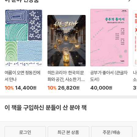
99. 공론으로 인재를 등용하던 성종조의 예스러운 기풍
100. 조선조의 상신相臣 명단
101. 문과에 급제자가 많은 조선조 명문가들
102. 영남과 호남의 성대한 인재들
103. 도곡의 팔고조八高祖
104. 우리나라 성씨의 소개
발문
여름이 오면 정동진에
히든코리아: 한국의 문
공부가 좋아서 (큰글자
나
서 만나
화와 공간, 사소한 기적
도서)
소
들
서
10
14,400
10
26,820
40,000
3
%
%
원
원
원
이 책을 구입하신 분들이 산 분야 책
로그인
최근 본 상품
주문/배송