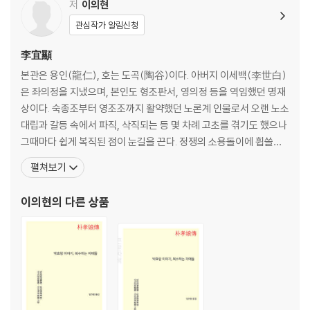
11. 사군자士君子의 출처出處와 사수辭受
저
이의현
12. 선물을 받거나 물리치는 도리
관심작가 알림신청
13. 사람 마음의 험하고 야박함
14. 뜻과 취향을 살펴서 사귐
李宜顯
15. 동고 이준경의 회계回啓
본관은 용인(龍仁), 호는 도곡(陶谷)이다. 아버지 이세백(李世白)
16. 서애 유성룡의 《징비록懲毖錄》
은 좌의정을 지냈으며, 본인도 형조판서, 영의정 등을 역임했던 명재
17. 종반宗班의 정사 참여
상이다. 숙종조부터 영조조까지 활약했던 노론계 인물로서 오랜 노소
18. 왕애王涯 등의 죽음을 조롱한 백거이白居易의 시
대립과 갈등 속에서 파직, 삭직되는 등 몇 차례 고초를 겪기도 했으나
19. 남인을 추종한 서인 정유악鄭維岳
그때마다 쉽게 복직된 점이 눈길을 끈다. 정쟁의 소용돌이에 휩쓸린
20. 이항복과 신흠의 문상問喪하는 법
때도 있었으나 생애 전반을 놓고 보면 비교적 안정적으로 등용·천거·
펼쳐보기
21. 세상에 드문 정탁鄭琢의 명수命數
임명되는 삶을 살았다고 하겠다. 이에 말년에는 노론의 영수로 추대
22. 해인사 승려의 꿈에 나타난 정인홍의 운수
되어 노론 정권 사상 최대의 참변이라 꼽히는 신임옥사(辛壬獄事)
이의현
의 다른 상품
23. 박엽朴燁의 위세에 맞선 9세의 이준악李峻岳
의 희생자들, 즉 노론 4대신(김창집·이이명·이건명·조태채
24. 윤두수尹斗壽와 윤근수尹根壽 형제의 기상
25. 백곡柏谷 김득신金得臣의 지둔하고 우활한 성품
26. 《장자莊子》의 구절을 모른 옥당의 관원
27. 조정 대신이 지은 시詩의 부귀한 기상
28. 호곡壺谷 남용익南龍翼의 시참詩讖
29. 미리 정해지는 사람의 운명