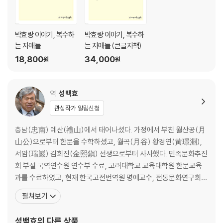
30. 문곡文谷 김수항金壽恒이 꿈에서 얻은 시구
31. 백호白湖 임제林悌의 호방한 성품과 풍류 있는 시풍
32. 남에게 굽히기를 싫어하는 문인들의 습기習氣
박효랑 이야기, 복수하
박효랑 이야기, 복수하
33. 고아하면서도 법도에 맞는 군자의 말과 문장
는 자매들
는 자매들 (큰글자책)
34. 선진·당송의 고문과 한위漢魏·성당의 시
18,800
34,000
원
원
35. 음이생陰飴甥의 말을 원용한 최립의 종계변무宗系辨誣
36. 노장老莊을 《논어》와 《맹자》에 견줌
37. 천고 문장의 정맥正脈이 육경六經에서 근원함
역
성백효
38. 선진 제자의 높은 식견과 문장력
관심작가 알림신청
39. 명나라의 여러 문학 유파流派
40. 고문의 법도와 이반룡·왕세정
충남(忠南) 예산(禮山)에서 태어나셨다. 가정에서 부친 월산공(月
41. 시를 논하는 천고의 표준, 온유돈후溫柔敦厚
山公)으로부터 한문을 수학하셨고, 월곡(月谷) 황경연(黃璟淵),
42. 이백과 두보가 숭상한 포명원
서암(瑞巖) 김희진(金熙鎭) 선생으로부터 사사했다. 민족문화추진
43. 송나라 주요 시인의 시체에 대한 평
회 부설 국역연수원 연수부 수료, 고려대학교 교육대학원 한문교육
44. 명나라 주요 시인의 시체에 대한 평
과를 수료하였고, 현재 한국고전번역원 명예교수, 전통문화연구회
45. 호응린의 《시수》에 대한 평
부회장을 역임하고 있으며, 사단법인 해동경사연구소 소장을 역임
펼쳐보기
46. 우리나라 문풍과 시풍의 변천
중이다. 사서집주(四書集註), 『시경집전(詩經集傳)』, 『서경집전
47. 조맹부 글씨의 전래와 우리나라 서체의 변화
(書經集傳)』, 『주역전의(周易傳義)』, 『고문 진보(古文眞寶)』,
성백효
의 다른 상품
48. 경조부박하여 겉치레에 힘쓴 명나라 인심과 풍속