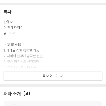
목차
간행사
이 책에 대하여
일러두기
ㆍ雲陽漫錄 ㆍ
1. 대대로 전한 청렴한 가풍
2. 시비와 선악에 엄격한 선친
3. 도촌 정유성의 선견지명
4. 선친 이세백의 벼슬길
5. 이산 윤씨尼山尹氏와의 세의世誼
목차 더보기
6. 평생의 품은 뜻
7. 평생의 관직 이력
8. 인과응보의 신명한 이치
저자 소개
4
9. 벼슬은 우연히 머물다 떠날 뿐인 것
10. 도연명의 시 〈이거移居〉