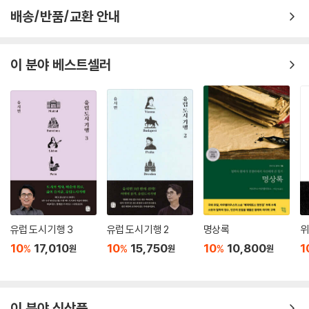
정리한 것이며, 〈도협총설〉은 1727년(영조 3) 정미환국(丁未換局)으로
80. 우리나라에서 애창된 유신의 〈애강남부〉
배송/반품/교환 안내
도곡이 벼슬을 내놓고 양주(楊州) 도산(陶山)의 선영 아래에 은거해 있
81. 경서는 학문·과거·문장의 근본
으면서 그동안 보고 들은 내용과 생각나는 것들을 두서없이 써놓은 것이
82. 저자의 평소 소망과 예측할 수 없는 인간의 영고성쇠榮枯盛衰
다.
83. 다른 것은 다 속일 수 있어도 문장은 속이지 못한다
이 분야 베스트셀러
84. 도를 논하고 큰일을 판단하는 정승의 직분
이번에 출간된 『조선후기 한문비평』은 중국의 당·송·명·청나라의 시문 대
85. 실현되지 않는 복선화음福善禍淫의 이치
가들로부터 우리나라의 시문대가들에 이르기까지 우리나라와 중국의 문
86. 공론을 두려워한 소인들의 거짓된 공명심
학에 관한 탁월한 비판을 다루고 있는데, 한문학에 조예가 깊지 않은 분들
87. 승급陞級과 가자加資의 잘못된 관행
에게도 우리나라 한문학의 맥을 살필 수 있는 자료가 될 것이라고 기대한
88. 인목대비 폐모론에 관한 한강寒岡 정구鄭逑의 상소문
다.
89. 자字 대신 이름을 쓴 이발李潑에게 보낸 편지 제목
90. 용주 조경의 삼전도비를 기롱한 시
91. 오상렴이 지은 〈삼전도비〉 시
92. 우암 송시열을 향한 소론 측의 비난
93. 몽와夢窩 김창집金昌集을 향한 소론의 공격
유럽 도시 기행 3
유럽 도시 기행 2
명상록
위
94. 인심의 험악함과 시세의 위태로움
10
17,010
10
15,750
10
10,800
1
%
%
%
원
원
원
95. 이조 판서 시절에 받은 가명假名의 투서
96. 성주의 산송 분쟁과 박수하의 딸(박효랑)
97. 진정한 충현忠賢과 호걸과 문장가
이 분야 신상품
98. 조선조의 역대 대제학