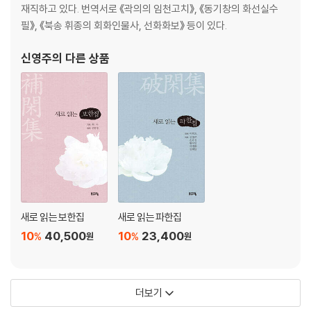
7. 지극한 양陽의 정기가 되는 용龍
재직하고 있다. 번역서로 《곽의의 임천고치》, 《동기창의 화선실수
8. 진호陳澔가 편찬한 《예기집설禮記集說》의 소략한 주석
필》, 《북송 휘종의 회화인물사, 선화화보》 등이 있다.
9. 《춘추春秋》와 《자치통감강목資治通鑑綱目》의 서술 기점과 성인의
필법
신영주
의 다른 상품
10. 간략하고 심오하며 의리가 순정한 《공양전公羊傳》과 《곡량전穀梁
傳》
11. 완곡하고 재미있는 영고숙穎考叔의 언변
12. 춘추시대와 전국시대 말의 문장 변천
13. 읽는 사람을 고무시키는 《주례周禮》〈고공기考工記〉의 문장
14. 지식과 견문을 넓히는 《십삼경주소十三經注疏》
15. 《소학小學》과 《근사록近思錄》
16. 진덕수眞德秀의 《심경心經》과 《정경政經》
17. 인仁과 의義를 배우다가 잘못된 양주楊朱와 묵적墨翟
새로 읽는 보한집
새로 읽는 파한집
18. 타인의 말을 경청한 사마광司馬光과 범순인范純仁
10
40,500
10
23,400
%
%
19. 감사와 수령의 바람직한 관계
원
원
20. 과거제도의 병폐
21. 국가의 존망에 무심한 자는 유자儒者가 아니다
22. 청淸의 본래 칭호는 융로戎虜
더보기
23. 주자朱子가 활용한 외가外家의 말과 한만한 시구