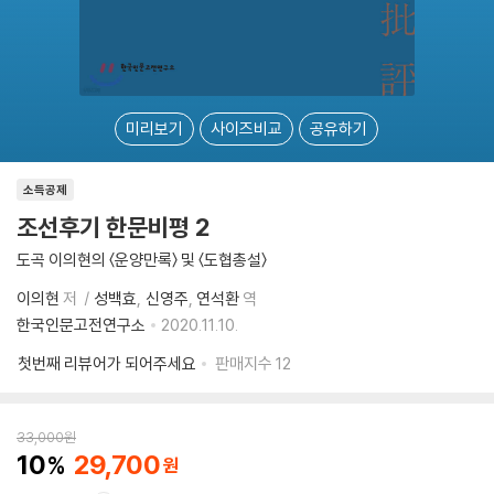
미리보기
사이즈비교
공유하기
소득공제
조선후기 한문비평 2
도곡 이의현의 〈운양만록〉 및 〈도협총설〉
이의현
저
성백효
신영주
연석환
역
한국인문고전연구소
2020.11.10.
첫번째 리뷰어가 되어주세요
판매지수
12
33,000
원
10
29,700