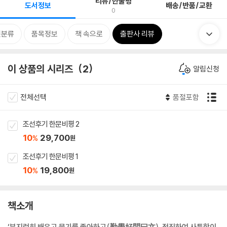
리뷰/한줄평
도서정보
배송/반품/교환
0
련분류
품목정보
책 속으로
출판사 리뷰
이 상품의 시리즈
2
알림신청
전체선택
품절포함
조선후기 한문비평 2
10
29,700
%
원
조선후기 한문비평 1
10
19,800
%
원
책소개
‘부지런히 배우고 묻기를 좋아하고(勤學好問曰文), 정직하여 사특함이