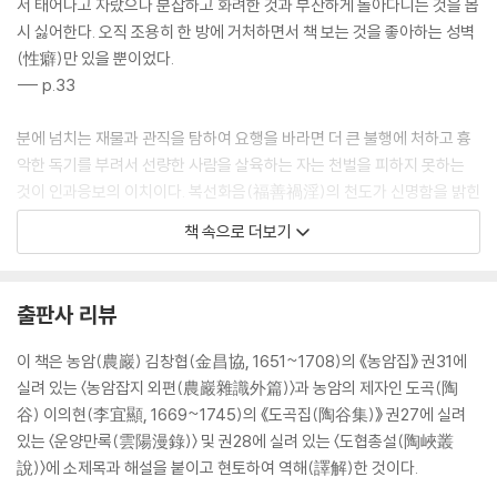
서 태어나고 자랐으나 분잡하고 화려한 것과 부산하게 돌아다니는 것을 몹
43. 글이 가장 빼어난 귀곡자鬼谷子
시 싫어한다. 오직 조용히 한 방에 거처하면서 책 보는 것을 좋아하는 성벽
44. 《손자孫子》는 병가兵家 서적 중의 최고
(性癖)만 있을 뿐이었다.
45. 《귀곡자鬼谷子》에서 변화되어 나온 《한비자韓非子》
--- p.33
46. 여불위의 《여씨춘추呂氏春秋》
47. 굴원屈原과 송옥宋玉의 사부詞賦
분에 넘치는 재물과 관직을 탐하여 요행을 바라면 더 큰 불행에 처하고 흉
48. 선진先秦 이전과 한漢·위魏 시대의 서적
악한 독기를 부려서 선량한 사람을 살육하는 자는 천벌을 피하지 못하는
49. 장부張溥의 《한위육조백삼가집漢魏六朝百三家集》
것이 인과응보의 이치이다. 복선화음(福善禍淫)의 천도가 신명함을 밝힌
50. 진晉나라 사람들의 청담淸談을 담은 《세설신어世說新語》
것이다.
책 속으로 더보기
51. 고시古詩의 찬집纂輯
--- p.45
52. 당나라의 뛰어난 문장가들
53. 명나라 문인들의 당시唐詩 추종과 송시宋詩의 성쇠盛衰
나는 세상의 변고를 다 겪고 인간의 마음을 두루 보았는데, 사람들이 배반
출판사 리뷰
54. 송대宋代의 산문散文
하고 모함하는 일이 일가의 친족이나 평소에 은혜를 받아 친애하고 신뢰하
55. 원호문元好問이 엮은 《중주집中州集》과 《중주악부中州樂府》
고 다정하게 지내는 사람들 속에서 발생하는 경우가 많았다.
이 책은 농암(農巖) 김창협(金昌協, 1651~1708)의 《농암집》 권31에
56. 고사립顧嗣立의 《원시선元詩選》
세상 사람들이 화를 당하고 우환을 겪는 것을 보면 대부분 모두 그러하였
실려 있는 〈농암잡지 외편(農巖雜識外篇)〉과 농암의 제자인 도곡(陶
57. 원나라의 문사文詞에 대한 평
다. 그러니 장지기 같은 자를 어찌 말할 필요가 있겠는가.
谷) 이의현(李宜顯, 1669~1745)의 《도곡집(陶谷集)》 권27에 실려
58. 명나라 시를 채록한 선집選輯들
--- p.59
있는 〈운양만록(雲陽漫錄)〉 및 권28에 실려 있는 〈도협총설(陶峽叢
59. 명나라 유사遺事를 보여주는 《열조시집列朝詩集》 소전小傳
說)〉에 소제목과 해설을 붙이고 현토하여 역해(譯解)한 것이다.
60. 《명문기상明文奇賞》에 수록된 최립崔?과 고경명高敬命의 글
문장이란 언어의 활용이므로 결국 사용한 언어가 고아하여 품격이 있어야