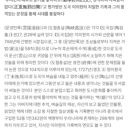
없다(正直無邪曰簡)’고 평가받은 도곡 이의현의 치밀한 기록과 그의 품
격있는 문장을 통해 시대를 통찰하다
〈운양만록(雲陽漫錄)〉과 〈도협총설(陶峽叢說)〉은 각각 《도곡집(陶谷
集)》 권27, 권28에 실려 있다. 《도곡집》은 이의현의 시가와 산문을 엮어 1
766년에 간행한 시문집으로, 그 중 〈운양만록〉은 조상들로부터 지켜온 가
법(家法)을 58칙(則)으로 나누어 후손에게 수계(垂戒)한 것으로 도곡
이 운산(雲山)으로 귀양을 간 뒤에 적소(謫所)에서 소일하기 위해 지은
것들을 뒤에 정리한 것이다. 〈도협총설〉은 경전(經傳)에 관한 문제점을 들
어 논한 것으로 104칙으로 이루어져 있는데, 1727년(영조 3) 정미환국
(丁未換局)으로 도곡이 벼슬을 내놓고 양주(楊州) 도산(陶山)의 선영
아래에 은거해 있으면서 그동안 보고 들은 내용과 생각나는 것들을 두서없
이 써놓은 것이다. 본인 스스로 분잡스럽고 화려한 도시문화를 좋아하지
않고 오직 조용히 방에 틀어박혀 책 보는 것을 좋아하는 ‘벽(癖)’이 있다고
한 그는 아버지에 대한 추억, 벼슬길의 애상, 자신이 보고 들었던 인물평,
읽었던 책에 대한 소감 등 자잘한 일상생활 속 기록뿐만 아니라 중국에서
구입한 52종 1천342권의 책명부터 우리나라에 존재하는 298개의 성씨
까지 아우르고 있어, 지식인 이의현의 기록벽의 면모도 볼 수 있다.