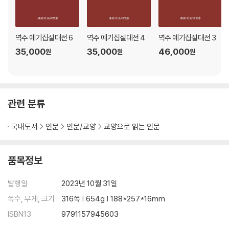
역주 예기집설대전 6
역주 예기집설대전 4
역주 예기집설대전 3
35,000
35,000
46,000
원
원
원
관련 분류
국내도서
인문
인문/교양
교양으로 읽는 인문
품목정보
발행일
2023년 10월 31일
쪽수, 무게, 크기
316쪽 | 654g | 188*257*16mm
ISBN13
9791157945603