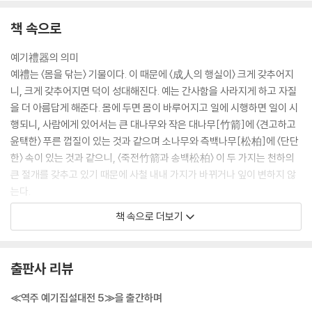
책 속으로
예기禮器의 의미
예禮는 〈몸을 닦는〉 기물이다. 이 때문에 〈成人의 행실이〉 크게 갖추어지
니, 크게 갖추어지면 덕이 성대해진다. 예는 간사함을 사라지게 하고 자질
을 더 아름답게 해준다. 몸에 두면 몸이 바루어지고 일에 시행하면 일이 시
행되니, 사람에게 있어서는 큰 대나무와 작은 대나무[竹箭]에 〈견고하고
윤택한〉 푸른 껍질이 있는 것과 같으며 소나무와 측백나무[松柏]에 〈단단
한〉 속이 있는 것과 같으니, 〈죽전竹箭과 송백松柏〉 이 두 가지는 천하의
큰 절개를 갖추고 있기 때문에 사철 내내 가지가 바뀌거나 잎이 변하지 않
는다.
--- 「≪예기집설대전≫ 권10 〈예기禮器〉」 중에서
책 속으로 더보기
예禮에 있어 귀하게 여기는 경우
높은 것을 귀하게 여기는 경우가 있으니, 천자의 당堂은 높이가 9척이고
출판사 리뷰
제후는 7척이고 대부는 5척이고 사士는 3척이며, 천자와 제후는 문에 대
臺를 쌓는다. 이것은 높은 것을 귀하게 여기는 것이다.
≪역주 예기집설대전 5≫을 출간하며
예에 문채 나는 것을 귀하게 여기는 경우가 있으니, 천자는 용龍을 그린 곤