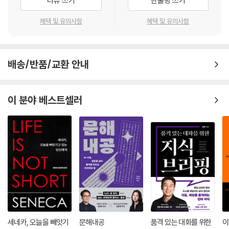
리뷰 쓰기
한줄평 쓰기
이다. 교제郊祭뿐만 아니라 사제蜡祭·사제社祭·관례冠禮·혼례婚禮 등
을 다루고 있고, 그와 관련된 각종 예법·희생犧牲·기물·음악·술 및 그와 관
혜택 및 유의사항
혜택 및 유의사항
련된 의미 등을 서술하고 있다.
배송/반품/교환 안내
이 분야 베스트셀러
세네카, 오늘을 빼앗기
문해내공
품격 있는 대화를 위한
이