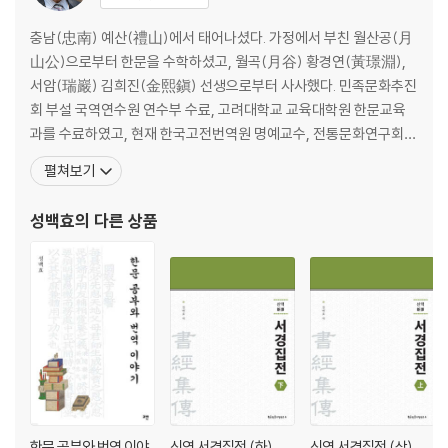
충남(忠南) 예산(禮山)에서 태어나셨다. 가정에서 부친 월산공(月
山公)으로부터 한문을 수학하셨고, 월곡(月谷) 황경연(黃璟淵),
서암(瑞巖) 김희진(金熙鎭) 선생으로부터 사사했다. 민족문화추진
회 부설 국역연수원 연수부 수료, 고려대학교 교육대학원 한문교육
과를 수료하였고, 현재 한국고전번역원 명예교수, 전통문화연구회
부회장을 역임하고 있으며, 사단법인 해동경사연구소 소장을 역임
펼쳐보기
중이다. 사서집주(四書集註), 『시경집전(詩經集傳)』, 『서경집전
(書經集傳)』, 『주역전의(周易傳義)』, 『고문 진보(古文眞寶)』,
성백효
의 다른 상품
『근사록집해(近思錄集解)』, 『심경부주(心經附註)』, 『통감절요
(通鑑節
한문 공부와 번역 이야
신역 서경집전 (하)
신역 서경집전 (상)