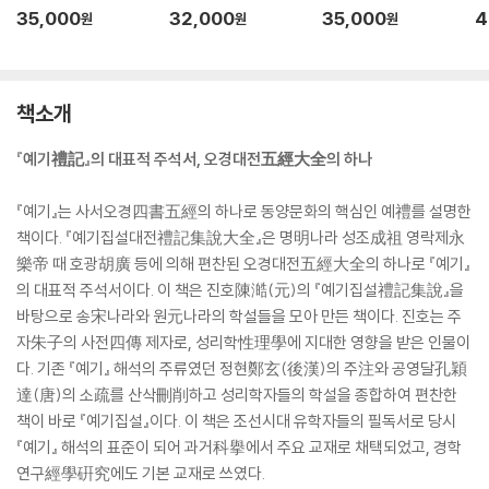
35,000
32,000
35,000
4
원
원
원
책소개
『예기禮記』의 대표적 주석서, 오경대전五經大全의 하나
『예기』는 사서오경四書五經의 하나로 동양문화의 핵심인 예禮를 설명한
책이다. 『예기집설대전禮記集說大全』은 명明나라 성조成祖 영락제永
樂帝 때 호광胡廣 등에 의해 편찬된 오경대전五經大全의 하나로 『예기』
의 대표적 주석서이다. 이 책은 진호陳澔(元)의 『예기집설禮記集說』을
바탕으로 송宋나라와 원元나라의 학설들을 모아 만든 책이다. 진호는 주
자朱子의 사전四傳 제자로, 성리학性理學에 지대한 영향을 받은 인물이
다. 기존 『예기』 해석의 주류였던 정현鄭玄(後漢)의 주注와 공영달孔穎
達(唐)의 소疏를 산삭刪削하고 성리학자들의 학설을 종합하여 편찬한
책이 바로 『예기집설』이다. 이 책은 조선시대 유학자들의 필독서로 당시
『예기』 해석의 표준이 되어 과거科擧에서 주요 교재로 채택되었고, 경학
연구經學硏究에도 기본 교재로 쓰였다.