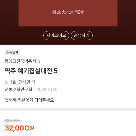
사이즈비교
공유하기
소득공제
동양고전국역총서
역주 예기집설대전 5
성백효
연석환
역
전통문화연구회
2023.10.31.
첫번째 리뷰어가 되어주세요
32,000
원
32,000