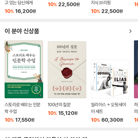
고 있는 당신에게
지식 브리핑
10
22,500
1
%
원
10
16,200
10
22,500
%
%
원
원
이 분야 신상품
스토리로 배우는 인문
100년의 질문
일리아스 + 오뒷세이
히
학 수업
아 세트
의
10
15,120
%
원
10
17,550
10
60,300
1
%
%
원
원