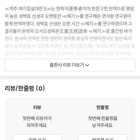
의袞衣를 입고 제후는 보黼를 그리고 대부는 불黻을 그리고 사士는 검은
≪역주 예기집설대전 5≫는 한학자漢學者이자 한문고전 번역으로 명망
윗옷에 붉은색 치마를 입으며, 천자의 면류관은 붉은색과 초록색 끈에 열
이 높은 성백효 선생과 오랫동안 ≪예기≫를 연구해온 연석환 연구원이
두 개의 술이 있고 제후는 〈술이〉 아홉 개이고 상대부는 〈술이〉 일곱 개이고
함께 번역하였다. 성백효 선생은 오랜 시간 ≪예기≫를 연구하였으며 그
하대부는 〈술이〉 다섯 개이고 士는 〈술이〉 세 개이다. 이는 문채 나는 것을
결과물이 본회의 오서오경독본五書五經讀本 ≪예기≫로 출간된 바가
귀하게 여기는 것이다.
있다. 본서의 번역은 한문 원전의 원의를 충실히 반영하면서도 일반 독자
--- 「≪예기집설대전≫ 권10 〈예기禮器〉」 중에서
들이 쉽게 읽을 수 있도록 하였다. 또 역주譯註에는 국내외 연구 성과를 폭
넓게 반영하여 독자의 이해를 도왔으며, 원문은 우리나라 전통 방식으로
교제郊祭에 사용하는 희생犧牲
현토懸吐하였다. 그리고 독자들의 이해를 돕기 위해 70여 개의 도판圖版
출판사 리뷰 더보기
교제郊祭에는 특생特牲을 사용하고 사직社稷의 제사에는 태뢰太牢를
을 수록하였다.
사용하며, 천자가 제후의 나라에 가면 제후가 음식을 올리되 송아지를 사
용하고 제후가 천자의 나라에 가면 천자가 그에게 하사하는 예禮에 태뢰
제사에 사용하는 기물器物과 그 의미, 교제郊祭 및 각종 예식에 대한 기
리뷰/한줄평
0
를 쓰는 것은 진실함을 귀하게 여기는 뜻이다. 그러므로 천자는 새끼를 밴
록
희생을 먹지 않으며, 上帝에게 제사 지낼 적에도 〈새끼를 밴 희생을〉 쓰지
않는 것이다.
≪역주 예기집설대전 5≫에서는 제10권인 〈예기禮器〉, 제11권인 〈교특
리뷰
한줄평
--- 「≪예기집설대전≫ 권11 〈교특생郊特牲〉」 중에서
생郊特牲〉을 다루고 있다. 〈예기〉는 각종 제사에 사용되는 기물과 그 의미
첫번째 리뷰어가
첫번째 한줄평을
에 대해 서술하고 있는데, 예禮를 행하는 자가 기물의 제도를 밝게 아는 것
되어주세요.
남겨주세요.
과 기물을 완성하듯 예를 배우는 자가 도덕道德과 도량度量을 이루는 것
을 의미한다고 한다. 〈교특생〉은 맨 앞의 세 글자를 따서 편명으로 삼은 것