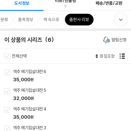
리뷰/한줄평
도서정보
배송/반품/교환
0
련분류
품목정보
책 속으로
출판사 리뷰
이 상품의 시리즈
6
알림신청
전체선택
품절포함
역주 예기집설대전 6
35,000
원
역주 예기집설대전 5
32,000
원
역주 예기집설대전 4
35,000
원
역주 예기집설대전 3