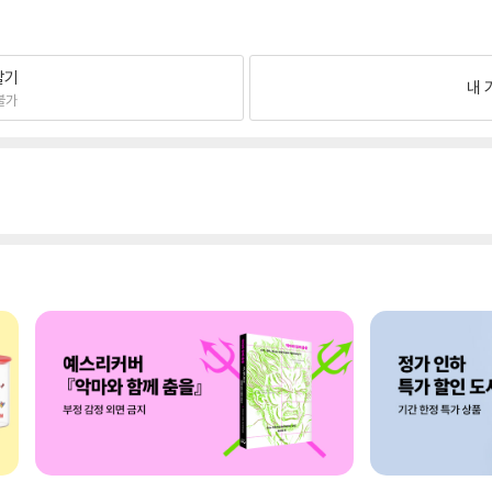
팔기
내 
불가