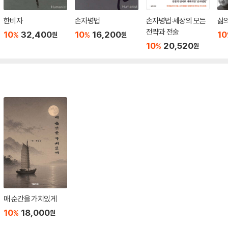
한비자
손자병법
손자병법:세상의 모든
삶의
전략과 전술
10
32,400
10
16,200
10
%
%
원
원
10
20,520
%
원
매 순간을 가치있게
10
18,000
%
원