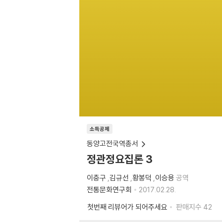
소득공제
동양고전국역총서
정관정요집론 3
이충구
,
김규선
,
황봉덕
,
이승용
공역
전통문화연구회
2017.02.28.
첫번째 리뷰어가 되어주세요
판매지수
42