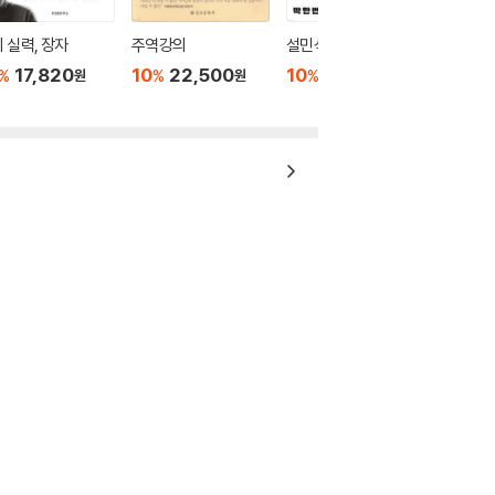
 실력, 장자
주역강의
설민석의 삼국지 1
17,820
10
22,500
10
20,700
%
%
%
원
원
원