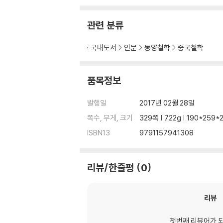
관련 분류
국내도서
인문
동양철학
중국철학
품목정보
발행일
2017년 02월 28일
쪽수, 무게, 크기
329쪽 | 722g | 190*259
ISBN13
9791157941308
리뷰/한줄평
0
리뷰
첫번째 리뷰어가 