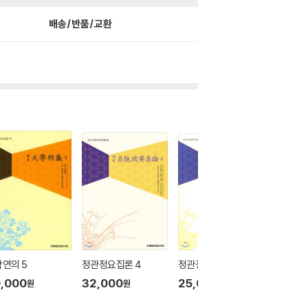
배송/반품/교환
연의 5
정관정요집론 4
정관정요집론 3
정관정요
,000
32,000
25,000
5
24
%
원
원
원