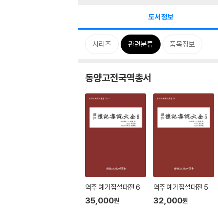
도서정보
시리즈
관련분류
품목정보
동양고전국역총서
역주 예기집설대전 6
역주 예기집설대전 5
35,000
32,000
원
원