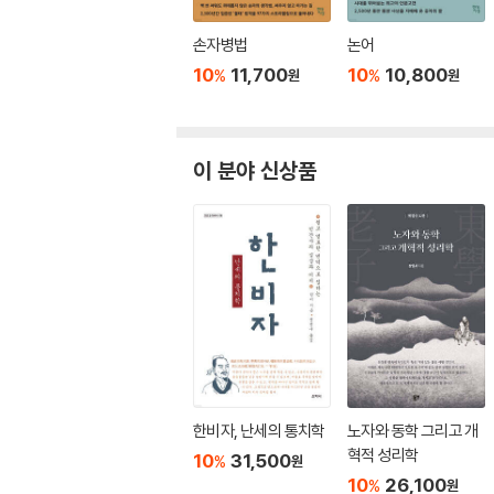
손자병법
논어
10
11,700
10
10,800
%
%
원
원
이 분야 신상품
한비자, 난세의 통치학
노자와 동학 그리고 개
혁적 성리학
10
31,500
%
원
10
26,100
%
원