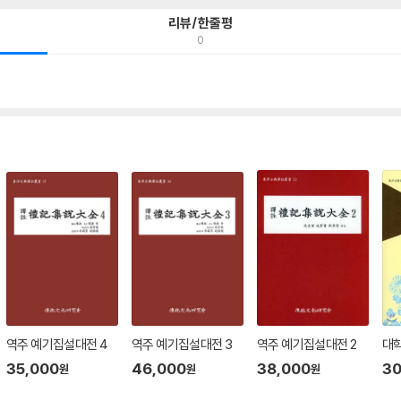
리뷰/한줄평
0
역주 예기집설대전 4
역주 예기집설대전 3
역주 예기집설대전 2
대학
35,000
46,000
38,000
30
원
원
원