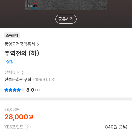
공유하기
소득공제
동양고전국역총서
주역전의 (하)
양장
성백효 역주
전통문화연구회
1999.01.31.
8.0
1
28,000
원
28,000
YES포인트
840원 (3%)