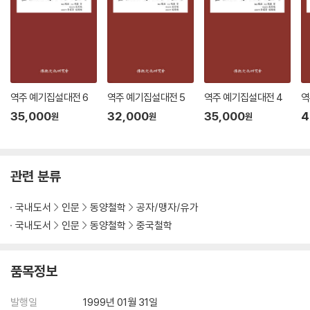
역주 예기집설대전 6
역주 예기집설대전 5
역주 예기집설대전 4
역
35,000
32,000
35,000
4
원
원
원
관련 분류
국내도서
인문
동양철학
공자/맹자/유가
국내도서
인문
동양철학
중국철학
품목정보
발행일
1999년 01월 31일