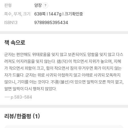
판형
양장
쪽수, 무게, 크기
638쪽 | 1447g | 크기확인중
ISBN13
9788985395434
책 속으로
군자는 편안해도 위태로움을 잊지 않고 보존되어도 망함을 잊지 않고 다스
려져도 어지러움을 잊지 않는다. 德(덕)이 적으면서 지위가 높으며, 지혜
가 작으면서 꾀함이 크고, 힘이 작으면서 짐이 무거우면 화가 미치지 않는
자가 드물다. 군자는 위로 사귀되 아첨하지 않고 아래로 사귀되 모독하지
않으니, 기미를 아는 것이다. 不善(불선)이 있으면 일찍이 모른 적이 없고,
알면 일찍이 다시 행하지 않았다.
--- p.583-584
리뷰/한줄평
1