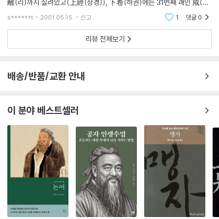
離(리)까지 실려있고(上經(상경)), 下卷(하권)에는 31번째 괘인 咸(함)
부터 마지막 64번째 괘인 未濟(미제)까지(下經(하경))에다 「繫辭傳
s******t
2001.05.15.
신고
1
댓글
0
(계사전)」 上下(상하), 「文言傳(문언전
리뷰 전체보기
배송/반품/교환 안내
이 분야 베스트셀러