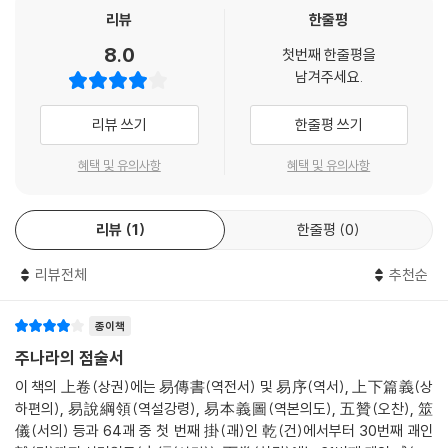
리뷰
한줄평
8.0
첫번째 한줄평을
남겨주세요.
리뷰 쓰기
한줄평 쓰기
혜택 및 유의사항
혜택 및 유의사항
리뷰
1
한줄평
0
리뷰전체
추천순
종이책
주나라의 점술서
이 책의 上卷(상권)에는 易傳書(역전서) 및 易序(역서), 上下篇義(상
하편의), 易說綱領(역설강령), 易本義圖(역본의도), 五贊(오찬), 筮
儀(서의) 등과 64괘 중 첫 번째 掛(괘)인 乾(건)에서부터 30번째 괘인