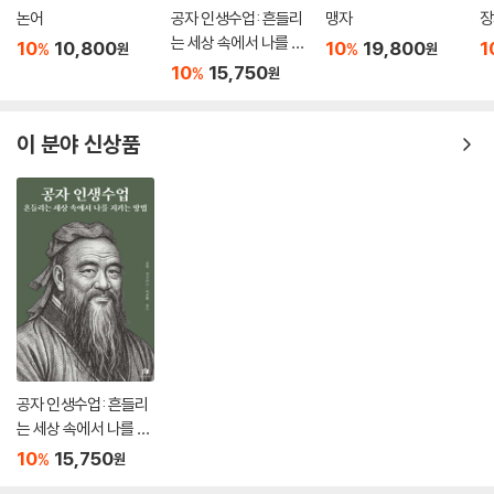
논어
공자 인생수업: 흔들리
맹자
장
는 세상 속에서 나를 지
10
10,800
10
19,800
1
%
%
원
원
키는 방법
10
15,750
%
원
이 분야 신상품
공자 인생수업: 흔들리
는 세상 속에서 나를 지
키는 방법
10
15,750
%
원