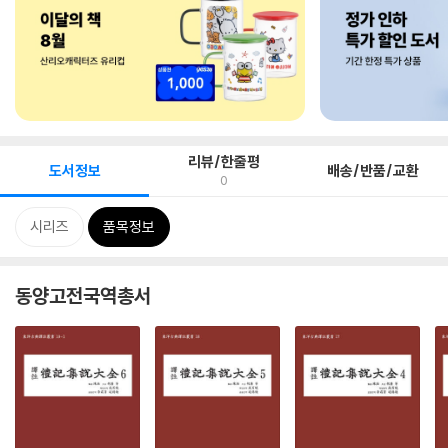
리뷰/한줄평
도서정보
배송/반품/교환
0
시리즈
품목정보
동양고전국역총서