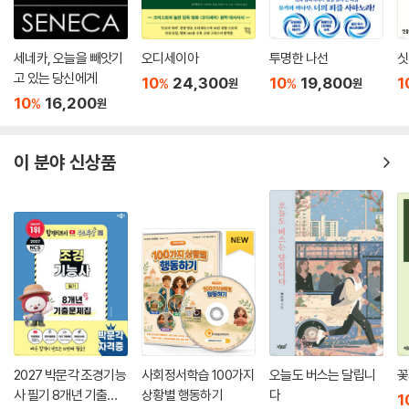
세네카, 오늘을 빼앗기
오디세이아
투명한 나선
싯
고 있는 당신에게
10
24,300
10
19,800
1
%
%
원
원
10
16,200
%
원
이 분야 신상품
2027 박문각 조경기능
사회정서학습 100가지
오늘도 버스는 달립니
꽃
사 필기 8개년 기출문
상황별 행동하기
다
1