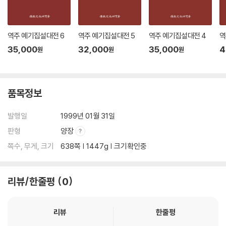
역주 예기집설대전 6
역주 예기집설대전 5
역주 예기집설대전 4
역
35,000
32,000
35,000
4
원
원
원
품목정보
발행일
1999년 01월 31일
판형
양장
쪽수, 무게, 크기
638쪽 | 1447g | 크기확인중
리뷰/한줄평
0
리뷰
한줄평