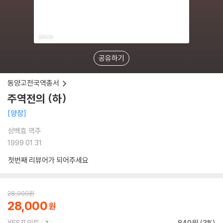
공유하기
동양고전국역총서
주역전의 (하)
양장
성백효 역주
1999.01.31.
첫번째 리뷰어가 되어주세요
28,000
원
28,000
YES포인트
840원 (3%)